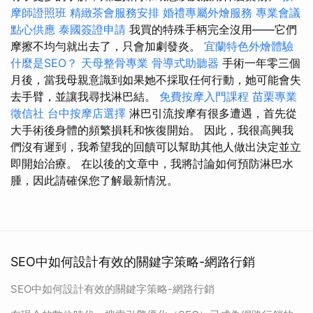
摩師證照班
精緻茶會服務安排
婚禮專屬外燴服務
專業會議
點心供應
泰國簽證申請
我買的特殊手柄完全沒用——它們
摩擦不均勻就出去了，只會加劇發炎。
宜蘭特色外燴體驗
什麼是SEO？
天母整骨專業
骨導式助聽器
手術一年零三個
月後，當我母親意識到如果她不採取任何行動，她可能會失
去手臂，並讓我尋找淋巴結。
免費按摩入門課程
苗栗專業
徵信社
台中按摩店選擇
淋巴引流按摩有很多遭遇，首先從
大手術後身體的頻繁損耗和恢復開始。 因此，我很高興我
們沒有遲到，我希望我的回饋可以幫助其他人做出決定並立
即開始治療。 在以後的文章中，我將討論如何預防淋巴水
腫，因此請確保您了解最新情況。
SEO中如何設計有效的關鍵字策略-網路行銷
SEO中如何設計有效的關鍵字策略-網路行銷