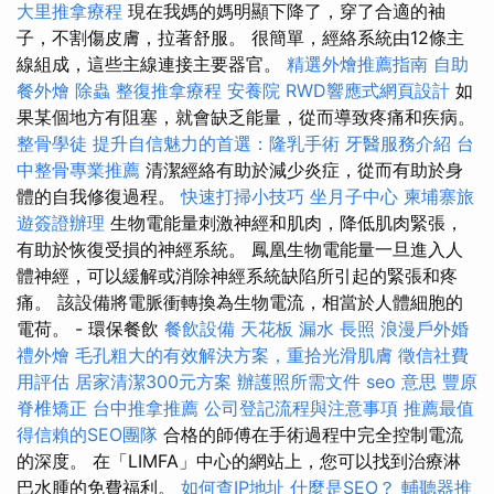
大里推拿療程
現在我媽的媽明顯下降了，穿了合適的袖
子，不割傷皮膚，拉著舒服。 很簡單，經絡系統由12條主
線組成，這些主線連接主要器官。
精選外燴推薦指南
自助
餐外燴
除蟲
整復推拿療程
安養院
RWD響應式網頁設計
如
果某個地方有阻塞，就會缺乏能量，從而導致疼痛和疾病。
整骨學徒
提升自信魅力的首選：隆乳手術
牙醫服務介紹
台
中整骨專業推薦
清潔經絡有助於減少炎症，從而有助於身
體的自我修復過程。
快速打掃小技巧
坐月子中心
柬埔寨旅
遊簽證辦理
生物電能量刺激神經和肌肉，降低肌肉緊張，
有助於恢復受損的神經系統。 鳳凰生物電能量一旦進入人
體神經，可以緩解或消除神經系統缺陷所引起的緊張和疼
痛。 該設備將電脈衝轉換為生物電流，相當於人體細胞的
電荷。 - 環保餐飲
餐飲設備
天花板 漏水
長照
浪漫戶外婚
禮外燴
毛孔粗大的有效解決方案，重拾光滑肌膚
徵信社費
用評估
居家清潔300元方案
辦護照所需文件
seo 意思
豐原
脊椎矯正
台中推拿推薦
公司登記流程與注意事項
推薦最值
得信賴的SEO團隊
合格的師傅在手術過程中完全控制電流
的深度。 在「LIMFA」中心的網站上，您可以找到治療淋
巴水腫的免費福利。
如何查IP地址
什麼是SEO？
輔聽器推