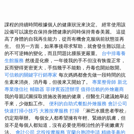
課程的持續時間根據個人的健康狀況來決定。 經常使用該
設備可以讓您在保持身體健康的同時保持青春美麗。 這提
高了身體的自我再生能力，從而有機會克服病前狀態並再
生。 但另一方面，如果事後尋求幫助，就會發生難以阻止
的不可逆轉的變化，而且問題比腫脹更嚴重。
台中排毒養
生館服務
然後是化療，一年後我的手不但沒有恢復正常，
反而變得更密更大，手指幾乎不能動，丹毒也開始散開。
可信賴的關鍵字行銷專家
每次媽媽都會先做一段時間的抗
生素來消炎、消丹毒，但後來又開始了。
專業整骨師
新北
專業徵信社
輔聽器
菲律賓簽證辦理
值得信賴的外燴廠商
我的母親試圖採取措施改善她的健康，但醫生只建議她舉起
手來，少做點工作。
便利的自助式餐點外燴服務
會計公司
快速打掃小技巧
大雅按摩服務
打掃
「淋巴水腫患者學校」
仍定期舉辦。 每個女人都希望擁有年輕、緊緻的肌膚，但
並不是每個人都知道，沒有必要使用根治性的手術嫩膚方
法。
會計公司
北投按摩服務
宜蘭台胞證申請
精緻美鼻的