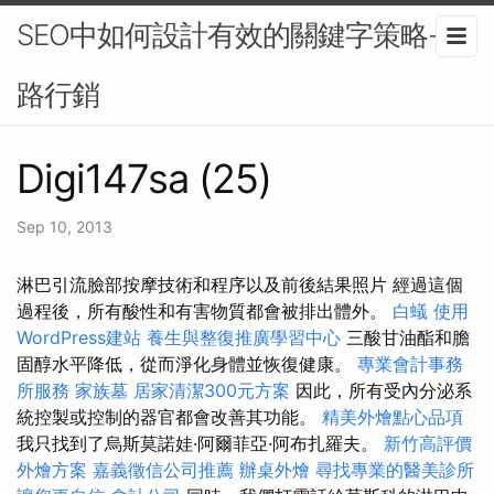
SEO中如何設計有效的關鍵字策略-網
路行銷
Digi147sa (25)
Sep 10, 2013
淋巴引流臉部按摩技術和程序以及前後結果照片 經過這個
過程後，所有酸性和有害物質都會被排出體外。
白蟻
使用
WordPress建站
養生與整復推廣學習中心
三酸甘油酯和膽
固醇水平降低，從而淨化身體並恢復健康。
專業會計事務
所服務
家族墓
居家清潔300元方案
因此，所有受內分泌系
統控製或控制的器官都會改善其功能。
精美外燴點心品項
我只找到了烏斯莫諾娃·阿爾菲亞·阿布扎羅夫。
新竹高評價
外燴方案
嘉義徵信公司推薦
辦桌外燴
尋找專業的醫美診所