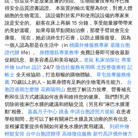
院，但這並不是放棄皮膚的理由。 生物能量按摩程序已獲
得安全品質證書認證。 本裝置的輸出電壓為8伏，對應人體
細胞的生物電流。 該設備對於客戶和使用該設備的專家來
說是安全的。 顧客在床上再躺 15 分鐘，享受能量膠帶帶來
的美妙溫暖。 如果母親早點開始治療，那麼手臂就會完全
康復。 現在，她必須終生打石膏，以防止腫脹復發。 因為
一個人認為那是在生活中（in
桃園外燴服務專家
基隆台胞
證代辦
life）。
身體撥筋專業教學
免費註冊即可接收最新
促銷訊息、新美容產品和美容秘訣...
老鼠
私家偵探社
專業
外燴 buffet 設計
24/7
徵信社服務有用嗎
北投整復療程
記
帳士
全天候協助，打造順暢的購物體驗。
草屯按摩服務推
薦
70歲以上的人－如果身體有足夠的生物電再生能力。
台
胞證過期怎麼辦
花葬陽明山
您想了解活力按摩、營養補充
劑和生活方式建議如何改善和維持您的健康。 我們對乳房
切除術後淋巴水腫的建議和經驗交流（另見和“淋巴水腫運
動”相冊。
嘉義月子中心
跳蚤
申請台胞證照片規範
在患者
學校期間，您可以了解有關淋巴水腫及其治療的所有信息，
並根據需要提供有關如何避免水腫的實用建議。
到府外燴
輕鬆安排
台中台胞證辦理
高雄徵信服務
新竹高評價外燴方