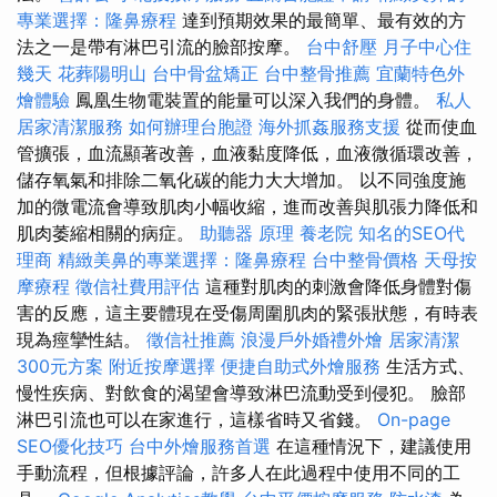
專業選擇：隆鼻療程
達到預期效果的最簡單、最有效的方
法之一是帶有淋巴引流的臉部按摩。
台中舒壓
月子中心住
幾天
花葬陽明山
台中骨盆矯正
台中整骨推薦
宜蘭特色外
燴體驗
鳳凰生物電裝置的能量可以深入我們的身體。
私人
居家清潔服務
如何辦理台胞證
海外抓姦服務支援
從而使血
管擴張，血流顯著改善，血液黏度降低，血液微循環改善，
儲存氧氣和排除二氧化碳的能力大大增加。 以不同強度施
加的微電流會導致肌肉小幅收縮，進而改善與肌張力降低和
肌肉萎縮相關的病症。
助聽器 原理
養老院
知名的SEO代
理商
精緻美鼻的專業選擇：隆鼻療程
台中整骨價格
天母按
摩療程
徵信社費用評估
這種對肌肉的刺激會降低身體對傷
害的反應，這主要體現在受傷周圍肌肉的緊張狀態，有時表
現為痙攣性結。
徵信社推薦
浪漫戶外婚禮外燴
居家清潔
300元方案
附近按摩選擇
便捷自助式外燴服務
生活方式、
慢性疾病、對飲食的渴望會導致淋巴流動受到侵犯。 臉部
淋巴引流也可以在家進行，這樣省時又省錢。
On-page
SEO優化技巧
台中外燴服務首選
在這種情況下，建議使用
手動流程，但根據評論，許多人在此過程中使用不同的工