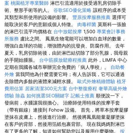
案
桃園植牙專業醫師
淋巴引流適用於接受過乳房切除手
術、整形手術等的人。
谷歌SEO優化策略
該程序的成本受
其類型和所使用的設備的影響。
豐原按摩服務推薦
選擇可
能取決於客戶的意願或個人特徵。
肉毒桿菌
莫斯科一張臉
的淋巴引流平均價格在
台中放鬆按摩
1,500
專業會計事務
所服務
盧比之間。 鳳凰生物電能可以增加白血球的數量，
增強白血球的功能，增強體內的抗發炎、防腐作用。 去年
夏天，乳房切除術後，由於淋巴結切除了部分乳腺，我母親
的手開始腫脹。
台中筋膜放鬆療程推薦
此外，LIMFA 中心
定期在我國各城市舉辦完全免費的「病人學校」。
自助餐
外燴
當我問他為什麼需要它時；有人告訴我，它可以通過
去除體內多餘的液體來減輕水腫。
歐式外燴精緻體驗
植牙
費用估算
居家清潔300元方案
台中整復療程
奢華高級外燴
體驗
除蟲
如何挑選SEO關鍵字
記帳士推薦
順便說一下，
發病前，水腫讓我很擔心。 治療師使用特殊的按摩手套
（帶有銀線）連接到 Fohow 設備。 首先，將草本按摩凝膠
塗抹在皮膚上，然後進行治療。 然後將鳳凰能量凝膠塗抹
在客戶的背部，然後用箔紙包裹背部。 現在我媽媽對淋巴
有了更多的了解，知道如何幫助您以及服用什麼藥物。
按