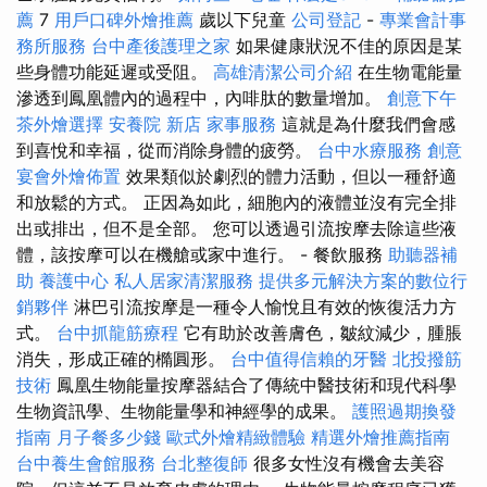
薦
7
用戶口碑外燴推薦
歲以下兒童
公司登記
-
專業會計事
務所服務
台中產後護理之家
如果健康狀況不佳的原因是某
些身體功能延遲或受阻。
高雄清潔公司介紹
在生物電能量
滲透到鳳凰體內的過程中，內啡肽的數量增加。
創意下午
茶外燴選擇
安養院 新店
家事服務
這就是為什麼我們會感
到喜悅和幸福，從而消除身體的疲勞。
台中水療服務
創意
宴會外燴佈置
效果類似於劇烈的體力活動，但以一種舒適
和放鬆的方式。 正因為如此，細胞內的液體並沒有完全排
出或排出，但不是全部。 您可以透過引流按摩去除這些液
體，該按摩可以在機艙或家中進行。 - 餐飲服務
助聽器補
助
養護中心
私人居家清潔服務
提供多元解決方案的數位行
銷夥伴
淋巴引流按摩是一種令人愉悅且有效的恢復活力方
式。
台中抓龍筋療程
它有助於改善膚色，皺紋減少，腫脹
消失，形成正確的橢圓形。
台中值得信賴的牙醫
北投撥筋
技術
鳳凰生物能量按摩器結合了傳統中醫技術和現代科學
生物資訊學、生物能量學和神經學的成果。
護照過期換發
指南
月子餐多少錢
歐式外燴精緻體驗
精選外燴推薦指南
台中養生會館服務
台北整復師
很多女性沒有機會去美容