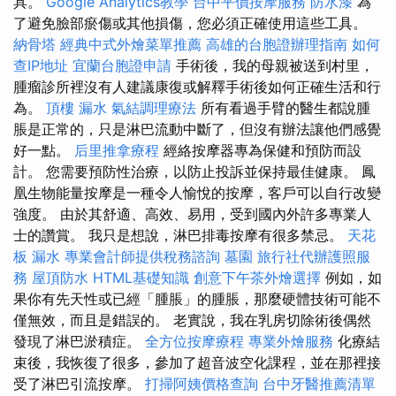
具。
Google Analytics教學
台中平價按摩服務
防水漆
為
了避免臉部瘀傷或其他損傷，您必須正確使用這些工具。
納骨塔
經典中式外燴菜單推薦
高雄的台胞證辦理指南
如何
查IP地址
宜蘭台胞證申請
手術後，我的母親被送到村里，
腫瘤診所裡沒有人建議康復或解釋手術後如何正確生活和行
為。
頂樓 漏水
氣結調理療法
所有看過手臂的醫生都說腫
脹是正常的，只是淋巴流動中斷了，但沒有辦法讓他們感覺
好一點。
后里推拿療程
經絡按摩器專為保健和預防而設
計。 您需要預防性治療，以防止投訴並保持最佳健康。 鳳
凰生物能量按摩是一種令人愉悅的按摩，客戶可以自行改變
強度。 由於其舒適、高效、易用，受到國內外許多專業人
士的讚賞。 我只是想說，淋巴排毒按摩有很多禁忌。
天花
板 漏水
專業會計師提供稅務諮詢
墓園
旅行社代辦護照服
務
屋頂防水
HTML基礎知識
創意下午茶外燴選擇
例如，如
果你有先天性或已經「腫脹」的腫脹，那麼硬體技術可能不
僅無效，而且是錯誤的。 老實說，我在乳房切除術後偶然
發現了淋巴淤積症。
全方位按摩療程
專業外燴服務
化療結
束後，我恢復了很多，參加了超音波空化課程，並在那裡接
受了淋巴引流按摩。
打掃阿姨價格查詢
台中牙醫推薦清單