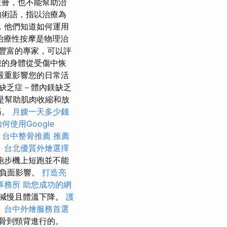
註冊，也不能幫助治
的術語，指以治療為
，他們知道如何運用
治療性按摩是物理治
豐富的專家，可以評
您的身體從受傷中恢
嚴重影響您的日常活
缺乏症－體內鎂缺乏
是幫助肌肉收縮和放
痛。
月嫂一天多少錢
何使用Google
。
台中整骨推薦
推薦
。
台北優質外燴選擇
跑步機上短跑並不能
的負面影響。
打造亮
事務所
助您成功的網
減慢且體溫下降。
護
。
台中外燴服務首選
骨到頸背進行的。