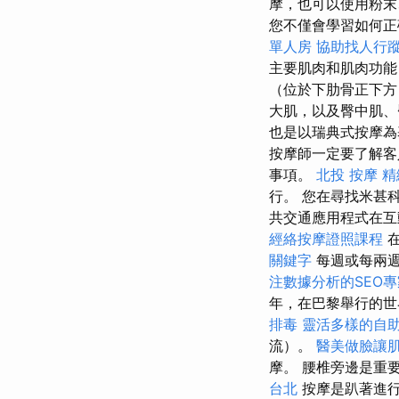
摩，也可以使用粉末
您不僅會學習如何正
單人房
協助找人行
主要肌肉和肌肉功能
（位於下肋骨正下方
大肌，以及臀中肌、
也是以瑞典式按摩為
按摩師一定要了解
事項。
北投 按摩
精
行。 您在尋找米甚
共交通應用程式在互
經絡按摩證照課程
關鍵字
每週或每兩週
注數據分析的SEO專
年，在巴黎舉行的
排毒
靈活多樣的自
流）。
醫美做臉讓
摩。 腰椎旁邊是重
台北
按摩是趴著進