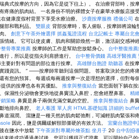
瑞典式按摩的方向，因為它是從下往上）。 在治療背部時，按
有疼痛的肌肉結。 一名身份不明的裸體女子在豪華水療飯店接
孩在健康度假村背景下享受水療治療。
沙鹿按摩服務
禮儀公司
在
性腿部和戰利品。
雙眼皮
背部按摩時，客人俯臥，按摩師將滾輪
肌肉。
創意下午茶外燴選擇
抓姦蒐證流程
台北記帳士
專屬台北
張情緒。 它可以使皮膚、肌肉和關節煥然一新，激活副交感神
中整骨專業推薦
按摩師的工作是幫助您放鬆身心。
台中整復推薦
進行，所以是從指尖到肩膀進行。
台中整骨價錢
高雄牙醫推薦
師主要針對有問題的部位進行按摩。
高雄辦台胞證
助聽器
在按摩
實踐資訊。 ” ——按摩師常聽到這個問題。 答案取決於您的疼
還有您的預算。 每週或每兩週按摩一次是理想的選擇，但對每
椅提供的按摩也各有其優點。
推拿與整復結合
當您面朝下躺在按
、保濕性分泌物會更快地從鼻竇流入鼻腔，您會經歷鼻塞。
精
行銷策略
鼻竇是鼻子兩側充滿空氣的空腔。
推拿與整復結合
鼻竇
不斷地排向鼻腔。
老人養護 單人房
HTML基礎知識
詳細的 buff
鼻道濕潤。 瀉鹽是一種天然的肌肉鬆弛劑，可減輕肌肉緊張和
sole
因此，鹽是偶爾緩解頸部僵硬的有效方法。
宜蘭台胞證申
然後在鹽水中放鬆
下午茶派對專屬外燴茶點
坐月子
20
台中刮痧
結束後成功通過考試後，您可以獲得正式證書，可以開始自己的生