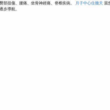
臀部扭傷、腰痛、坐骨神經痛、脊椎疾病。
月子中心住幾天
當
逐步導航。