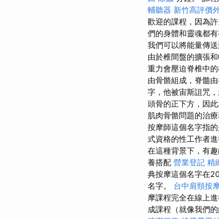
輔聽器
新竹高評價
歡迎的課程，因為許
們的身體和靈魂都
我們可以將能量傳
由於椎間盤的擴張和
重力會壓迫脊椎中的
由骨骼組成，脊髓
字，他被宙斯詛咒
頭骨的正下方，因
肌肉骨骼問題的治療
按摩師這個名字指的
式資格的性工作者進
在這種背景下，有趣
養搭配
營業登記
精
典按摩這個名字在2
名字。
台中肩頸按
摩課程完全在線上進
成課程（就像我們的