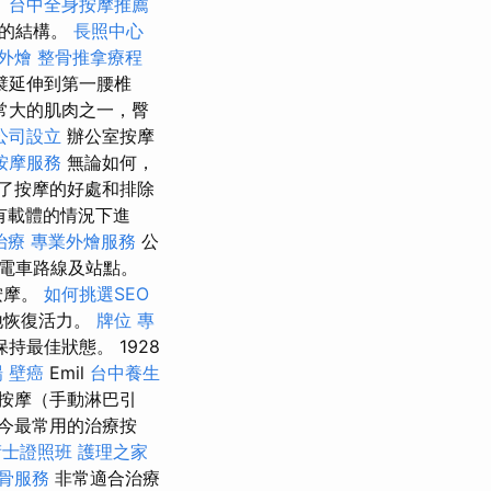
。
台中全身按摩推薦
統的結構。
長照中心
外燴
整骨推拿療程
襞延伸到第一腰椎
常大的肌肉之一，臀
公司設立
辦公室按摩
按摩服務
無論如何，
了按摩的好處和排除
有載體的情況下進
治療
專業外燴服務
公
電車路線及站點。
按摩。
如何挑選SEO
地恢復活力。
牌位
專
最佳狀態。 1928
場
壁癌
Emil
台中養生
按摩（手動淋巴引
今最常用的治療按
術士證照班
護理之家
骨服務
非常適合治療