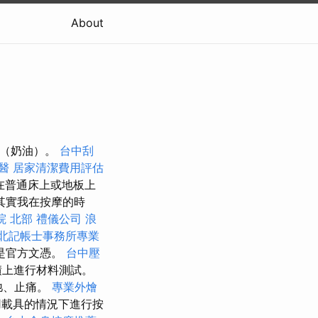
About
體（奶油）。
台中刮
醫
居家清潔費用評估
在普通床上或地板上
其實我在按摩的時
院 北部
禮儀公司
浪
北記帳士事務所專業
是官方文憑。
台中壓
積上進行材料測試。
弛、止痛。
專業外燴
載具的情況下進行按