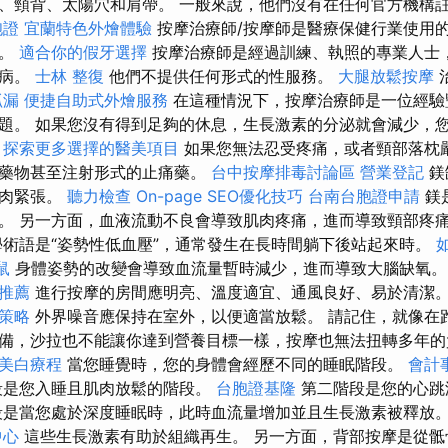
、頸背、太陽穴和肩帶。 一般來說，他們沒有在任何官方機構
胞證
宜蘭特色外燴體驗
按摩治療師/按摩師是醫療保健行業使用
員。
適合你的假牙選擇
按摩治療師是經過訓練、執照的專業人士
疾病。
士林 整復
他們不提供任何形式的性服務。
大腿放鬆按摩
抓漏
便捷自助式外燴服務
在這種情況下，按摩治療師是一位經驗
題。 如果您沒有得到足夠的休息，生長激素的分泌就會減少，
。
探索更多選擇的醫美項目
如果您無法忍受疼痛，或者頸部落枕
種藥物甚至注射形式的止痛藥。
台中按摩排毒討論區
營業登記
鎂
肌肉緊張。
聽力檢查
On-page SEO優化技巧
台南台胞證申請
鎂
。 另一方面，血液流動不良會導致肌肉疼痛，進而導致頸部疼
術語是“姿勢性低血壓”，通常發生在長時間躺下後站起來時。
如
鼠
身體姿勢的改變會導致血流量暫時減少，進而導致大腦缺氧
推薦
進行按摩的房間應明亮、溫度適宜、通風良好、易於清潔
策略
外界噪音應保持在室外，以便適當放鬆。 請記住，就像在
備，沙拉也不能讓你達到營養目標一樣，按摩也無法扭轉多年
美白療程
當您睡覺時，您的身體會經歷不同的睡眠階段。
會計
段是您入睡且肌肉放鬆的階段。
台胞證基隆
第二階段是您的心跳
是當您處於深度睡眠時，此時血流量增加並且生長激素被釋放
中心
這些生長激素有助於組織再生。 另一方面，背部按摩是從骶