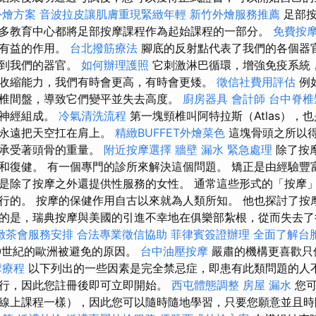
外燴方案
音波拉皮讓肌膚重現緊緻年輕
新竹外燴服務推薦
足部
多教育中心都將足部按摩課程作為起始課程的一部分。
免費按
有有益的作用。
台北撥筋療法
腳底的反射點代表了我們的各個器
送到我們的器官。
如何辦理護照
它刺激淋巴循環，增強免疫系統
收縮能力，我們有時會更高，有時會更矮。
徵信社費用評估
例
椎間盤，導致它們變平並失去高度。
廚房器具
會計師
台中脊
由神經組成。
冷氣清洗流程
第一塊頸椎叫阿特拉斯（Atlas），
，永遠把天空扛在肩上。
精緻BUFFET外燴菜色
這塊骨頭之所以
此承受著頭骨的重量。
附近按摩選擇
牆壁 漏水 緊急處理
除了按
和復健。 有一個專門的診所來解決這個問題。 矯正是由經驗豐
是除了按摩之外還提供性服務的女性。 通常這些形式的「按摩
行的。 按摩的保健作用自古以來就為人類所知。 他也探討了按
的是，瑞典按摩與美國的引進不幸地在俱樂部紮根，從而失去了很
緻茶會服務安排
合法專業徵信協助
菲律賓簽證辦理
全面了解台
0世紀的歐洲被避免的原因。
台中油壓按摩
嚴肅的機構更喜歡只
摩療程
以下列出的一些因素是完全禁忌症，即患有此類問題的人不
行，因此您註冊後即可立即開始。
西屯體態調整
房屋 漏水
您可
線上課程一樣），因此您可以隨時隨地學習，只要您願意並且