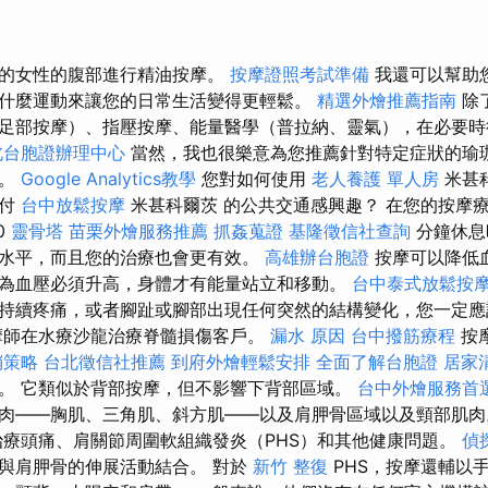
上的女性的腹部進行精油按摩。
按摩證照考試準備
我還可以幫助
什麼運動來讓您的日常生活變得更輕鬆。
精選外燴推薦指南
除
足部按摩）、指壓按摩、能量醫學（普拉納、靈氣），在必要時
北台胞證辦理中心
當然，我也很樂意為您推薦針對特定症狀的瑜
生。
Google Analytics教學
您對如何使用
老人養護 單人房
米甚
支付
台中放鬆按摩
米甚科爾茨 的公共交通感興趣？ 在您的按摩
0
靈骨塔
苗栗外燴服務推薦
抓姦蒐證
基隆徵信社查詢
分鐘休息
水平，而且您的治療也會更有效。
高雄辦台胞證
按摩可以降低
為血壓必須升高，身體才有能量站立和移動。
台中泰式放鬆按
持續疼痛，或者腳趾或腳部出現任何突然的結構變化，您一定應
摩師在水療沙龍治療脊髓損傷客戶。
漏水 原因
台中撥筋療程
按
銷策略
台北徵信社推薦
到府外燴輕鬆安排
全面了解台胞證
居家
。 它類似於背部按摩，但不影響下背部區域。
台中外燴服務首
肉——胸肌、三角肌、斜方肌——以及肩胛骨區域以及頸部肌
治療頭痛、肩關節周圍軟組織發炎（PHS）和其他健康問題。
偵
與肩胛骨的伸展活動結合。 對於
新竹 整復
PHS，按摩還輔以