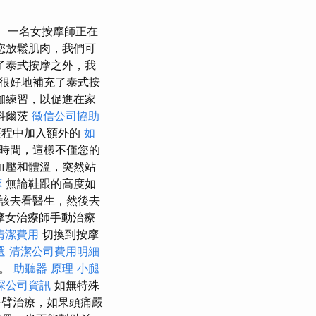
一名女按摩師正在
您放鬆肌肉，我們可
了泰式按摩之外，我
很好地補充了泰式按
珈練習，以促進在家
科爾茨
徵信公司協助
療程中加入額外的
如
時間，這樣不僅您的
血壓和體溫，突然站
摩
無論鞋跟的高度如
該去看醫生，然後去
摩女治療師手動治療
清潔費用
切換到按摩
選
清潔公司費用明細
肉。
助聽器 原理
小腿
探公司資訊
如無特殊
手臂治療，如果頭痛嚴