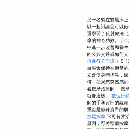
另一名躺在雙層床
以一起討論您可以做
還學習了反射療法（
摩的神奇功效。
台
中進一步改善和養
的公共交通或如何
何進行公司設立
5-1
血壓會保持在適當的
立會使身體搖晃，因
何，如果您突然感到
看按摩治療師。 按
就像這樣。
數位行
師的手和背部的鏡頭
重點是鍛鍊肩帶的肌
放鬆按摩
它可有效
原因，可將頸肩按摩