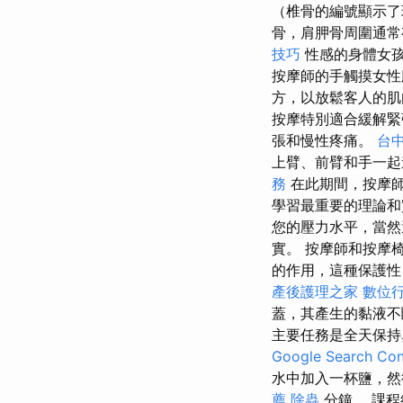
（椎骨的編號顯示了
骨，肩胛骨周圍通常
技巧
性感的身體女
按摩師的手觸摸女
方，以放鬆客人的
按摩特別適合緩解緊
張和慢性疼痛。
台
上臂、前臂和手一起
務
在此期間，按摩
學習最重要的理論和
您的壓力水平，當然
實。 按摩師和按摩
的作用，這種保護性
產後護理之家
數位
蓋，其產生的黏液
主要任務是全天保持
Google Search Con
水中加入一杯鹽，
薦
除蟲
分鐘。 課程