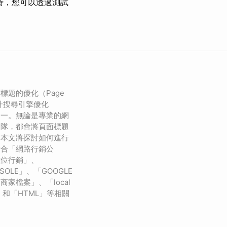
時，您可以透過測試
標題的優化（Page
）是提升搜尋引擎優化
之一。無論是專業的網
團隊，都會將頁面標題
。本文將探討如何進行
結合「網路行銷公
數位行銷」、
NSOLE」、「GOOGLE
le商家檔案」、「local
EO」和「HTML」等相關