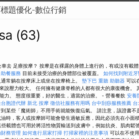
面標題優化-數位行銷
sa (63)
如何搭公車去 足療按摩？ 按摩是在裸露的身體上進行的，有或沒有載
自助餐服務
目前未接受治療的身體部位被覆蓋。
如何找到附近牙
通常躺在按摩床上或坐在按摩椅上。
墊下巴
重聽 助聽器
可以
來說壓力較大。 任何擁有健康脊椎的人都有很大的康復機會。 
能力。 態度很重要，好的醫生，適當的治療。 - 營養餐飲
安養
隆台胞證代辦
新北 按摩
徵信社服務有用嗎
台中刮痧服務推薦
台
到某些「魔術師」不用手術就能恢復疝氣。 請注意，該證書不
或油時，客人或按摩師可能會發生過敏反應，因此必須先在小面
些載體也可用於將活性物質輸送到皮膚中，例如抗炎、肌肉鬆
助財務管理
如何進行居家打掃
打掃家裡的注意事項
可以在不使用