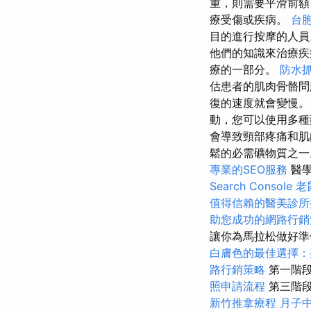
重，則需要平滑前額
療受傷或疾病。
台
目的進行按摩的人
他們的知識來治療
療的一部分。
防水
估患者的肌肉骨骼問
復的速度就會變慢
動，您可以使用多
會導致頸部疼痛和
鬆的必需礦物質之一
專業的SEO服務
醫學
Search Console
老
值得信賴的醫美診所
助您成功的網路行銷
讓你為馬拉松做好準
白膚色的最佳選擇：
路行銷策略
第一階
照申請流程
第三階段
新竹推拿療程
月子