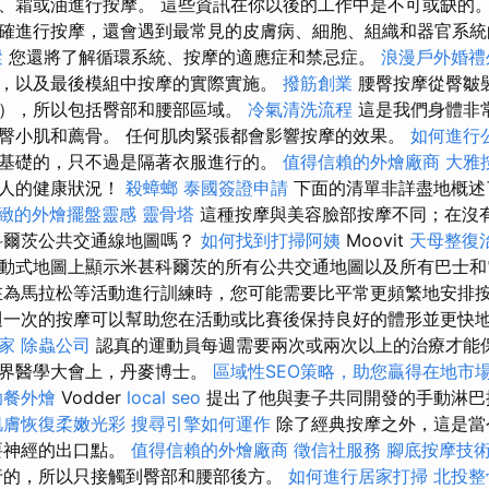
、霜或油進行按摩。 這些資訊在你以後的工作中是不可或缺的
確進行按摩，還會遇到最常見的皮膚病、細胞、組織和器官系
蹤
您還將了解循環系統、按摩的適應症和禁忌症。
浪漫戶外婚禮
，以及最後模組中按摩的實際實施。
撥筋創業
腰臀按摩從臀皺
），所以包括臀部和腰部區域。
冷氣清洗流程
這是我們身體非
臀小肌和薦骨。 任何肌肉緊張都會影響按摩的效果。
如何進行
基礎的，只不過是隔著衣服進行的。
值得信賴的外燴廠商
大雅
客人的健康狀況！
殺蟑螂
泰國簽證申請
下面的清單非詳盡地概述
緻的外燴擺盤靈感
靈骨塔
這種按摩與美容臉部按摩不同；在沒
科爾茨公共交通線地圖嗎？
如何找到打掃阿姨
Moovit
天母整復
動式地圖上顯示米甚科爾茨的所有公共交通地圖以及所有巴士和
在為馬拉松等活動進行訓練時，您可能需要比平常更頻繁地安排
一次的按摩可以幫助您在活動或比賽後保持良好的體形並更快
家
除蟲公司
認真的運動員每週需要兩次或兩次以上的治療才能保持
世界醫學大會上，丹麥博士。
區域性SEO策略，助您贏得在地市
助餐外燴
Vodder
local seo
提出了他與妻子共同開發的手動淋巴
肌膚恢復柔嫩光彩
搜尋引擎如何運作
除了經典按摩之外，這是當
要神經的出口點。
值得信賴的外燴廠商
徵信社服務
腳底按摩技
行的，所以只接觸到臀部和腰部後方。
如何進行居家打掃
北投整