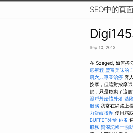
SEO中的頁
Digi145
Sep 10, 2013
在 Szeged, 
痧療程
豐富美味的
唐六典專業治療
客人
按摩，但這對按摩師
候，只是啟動了這個
漫戶外婚禮外燴
基
服務
我常在網路上看
力舒緩按摩
使用霜
BUFFET外燴
跳蚤
這
服務
資深記帳士協