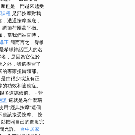
按摩也是一門越來越受
摩課程
足部按摩對我
官，透過按摩腳底，
，調節荷爾蒙平衡。
如，當我們站直時，
椎矯正
簡而言之，脊椎
也是希臘神話巨人的名
得名，是因為它位於
摩之外，我還學習了
富的專家扭轉頸部。
」是由很少或沒有正
摩的功效和適應症。
多道德價值。 - 營
胞證
這就是為什麼瑞
使用“經典按摩”這個
應該接受按摩。 按
以按照自己的進度完
時間允許。
台中居家