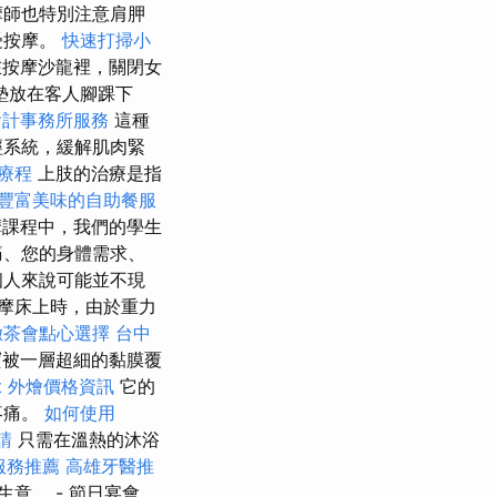
摩師也特別注意肩胛
受按摩。
快速打掃小
按摩沙龍裡，關閉女
墊放在客人腳踝下
會計事務所服務
這種
經系統，緩解肌肉緊
療程
上肢的治療是指
豐富美味的自助餐服
課程中，我們的學生
痛、您的身體需求、
個人來說可能並不現
摩床上時，由於重力
緻茶會點心選擇
台中
被一層超細的黏膜覆
et 外燴價格資訊
它的
疼痛。
如何使用
請
只需在溫熱的沐浴
服務推薦
高雄牙醫推
意。 - 節日宴會