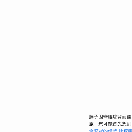
脖子因彎腰駝背而僵
旅，您可能首先想到
全瓷冠的優勢
快速