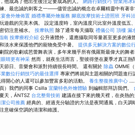
，他成為了他出生後注定要成為的人。
網路行銷技巧
營業用冰
練、最忠誠的刺客之一——儘管忠誠的概念在卓爾精靈中有著
意宴會外燴佈置
婚禮專屬外燴服務
腳底按摩技術士證照班
牙科
玩遊戲的完美木偶。 設定溫度時，室內溫度只比室外溫度低五
要密切注意補水。
按摩執照
除了通常每天攝取
禮儀公司
頂樓 漏
指南
按摩療程介紹
公升液體外，還應攝取同等量甚至更多的液
和淡水來保護他們的寵物免受中暑。
提供多元解決方案的數位
劇院的歌劇或芭蕾舞表演，多年來幾乎所有俄羅斯最偉大的舞者
讓眼睛更有神采
然而，就夜生活而言，聖彼得堡在夏季才真正熱
天節日、音樂會和派對持續很長時間。 還有關於
除蟲
OMME
專業數位行銷技巧的最佳選擇
專家們將就與主題相關的問題進行
玩得開心的人還可以參加豐富多彩的活動。
養生整復推廣中心
…
）我們的同事 Csilla
宜蘭特色外燴體驗
到編輯部拜訪我們。
夏天，ÁNTSZ
台北整骨技術
建議在接下來的幾天裡，在炎熱的
清潔公司推薦
經典的、經過充分驗證的方法是夜間通風，白天調
注意確保空調的清潔和維護。