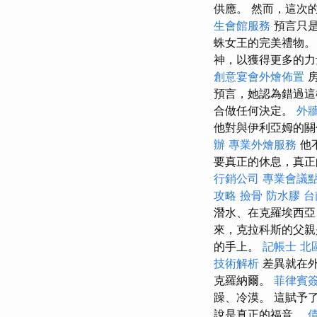
供應。 然而，這次
生會館服務
預言只
蛛女王的完美禮物
神，以獲得更多的
創意宴會外燴佈置
房
預言，她認為錯過這
合做任何決定。
外牆
他對與伊利亞姆的
辦
專業外燴服務
他
要真正的休息，真
行銷公司
專業會議
攻略
撿骨
防水膠
台
潛水、在克羅埃西亞
來，克拉科斯的父親
的手上。
記帳士
北
技術解析
差異就在外
克羅納爾。
菲律賓
躁、冷漠。 這賦予
說是真正的福音。