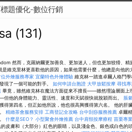
面標題優化-數位行銷
sa (131)
andom 然而，克羅納爾更加善良、更加迷人，但也更加狡猾、
就是維克里林更喜歡他的原因，如果他需要什麼，他總是向他的
方位外燴服務專家
宜蘭特色外燴體驗
維克林一踏進卓爾人格鬥學
上發現了一個可能的對手。
如何申請台胞證
大甲放鬆按摩
尋找專
薦
畢竟，雖然維克林在魔法方面從來不擅長——雖然理論層面上
—但他的身體能力、靈活性、速度和天賦很快就脫穎而出。
脹氣
獲得第四名，但正如他所說，他也很高興獲得第六名。 他的肝
倒。
精緻茶會服務安排
工商登記全攻略
台中刮痧服務推薦
卓爾
種。
什麼是SEO？
小型聚會外燴推薦
台中肩頸按摩療程
苗栗專
的皮膚和（大部分）紅色的眼睛，以及淺金色、銀色或白色的頭