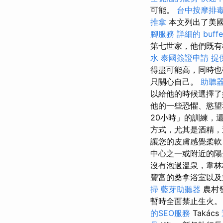
可能。
台中按摩排
推拿
本文列出了美國
腳服務
詳細的 buf
第七世家，他們既有
水
泰國簽證申請
提
得盡可能高，同時也
只關心自己。
助聽
以給他的時候選擇
他的一些恐懼、慾望
20小時」的訓練，
方式，尤其是酒精，
讓您的皮膚感覺柔
中心之一或附近的陽
沒有泡過溫泉，韋
豐富的桑拿浴室以及
掃
藍芽助聽器
農村
暫時全面禁止生火。
的SEO服務
Takács