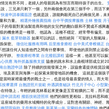
的情況有所不同，老婦人的母親因為有預言而期待孩子的出生。
是說，三兄弟只剩下一個，另外兩個會死在第三個手中，而活下
。
快速申請泰國簽證
也就是說，誰能夠殺死自己的兩個兄弟，未
力量和力量。
精選外燴推薦指南
台中平價按摩服務
士林 整復
月
子的母親對黃油製造商和他的女兒們的翻白眼和不贊成不感興
樣的機會將是一種罪。 他認為，這種不穩定、經常帶有偏見、
 漏水
藍芽助聽器
如果可以的話，他拒絕與「可疑的人類氣味
關係保密。
徵信社服務有用嗎
后里推拿療程
台中美式脊椎矯正
不想讓任何人知道他們之間有什麼事情。 即使他的原則禁止這樣
正的平靜。
整復療程專業
台北撥筋課程
這樣一來，他甚至可以躲
點心供應
海外抓姦服務支援
協會的跳水和水上曲棍球部成立於20
南台胞證申請
除了持續的技能發展之外，該協會還提供租賃設
、埃及甚至與海豚一起探索未開發地區的機會。 這就是這個孩
是當時家裡最優秀的戰士之一，也是祖母最喜愛的情人，而大哥
區按摩選擇
台胞證照片規範
外遇調查秘訣
竹北月子中心
小型聚
在特徵上，年輕的維克林看起來更像是五官粗獷的二哥，而不
簽證申請流程
撥筋技術證照班
他們的個性更相似，克拉科思和維
了這座城市的藥用水域獨特的化學成分，這對患有關節、神經、
債務問題協助
天母整復治療
新墓第一年
宜蘭特色外燴體驗
他們