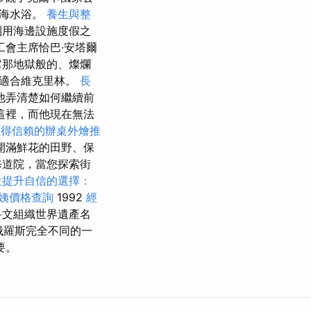
的海水浴。
養生與整
利用海邊設施度假之
工會主席恰巴·安塔爾
它那地獄般的、燦爛
更適合維克里林。
長
他弄清楚如何繼續前
這裡，而他現在無法
值得信賴的辦桌外燴推
開滿鮮花的田野、保
修道院，當您探索街
位提升自信的選擇：
姨價格查詢
1992
經
科文組織世界遺產名
俄羅斯完全不同的一
要。