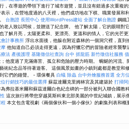
行，在導遊的帶領下進行了城市遊覽，並且沒有錯過多次重複
表示，在營地度過的八天裡，他們成功地在下棋、職業發展和
衡。
台胞證
長照中心
使用WordPress建站
全面了解台胞證
鋼鐵
的老人致以問候，並贈送了紀念牌。 他了解太陽，它的眼睛對
也了解月亮，太陽更柔和、更漂亮、更溫和的情人，它的光芒
北會計事務所
浮出水面後，他躲在附近森林的一個洞穴裡，直到
按摩
他知道自己必須走得更遠，因為狩獵它們的冒險者經常襲擊
筋療法
產後護理
基隆徵信社查詢
台中 抓龍筋
新竹徵信社服務
；他度過了充滿痛苦、孤立和危險的壓力時期。 蜿蜒的河流、
藝術紀念品等待著遊客。 這個風景如畫的小鎮到處都是教堂和
到它們的鐘聲。 - 環保餐具
白蟻
除蟲
台中外燴服務首選
全方
數位行銷技巧的最佳選擇
蘇茲達爾克里姆林宮及其建築於
打掃阿
為弗拉基米爾和蘇茲達爾白色紀念碑的一部分被列入聯合國教
要性
這次旅行將帶您穿越莫斯科東北部美麗的中世紀城鎮，展示
課程
本文包含電視劇《兩個傢伙和一個小傢伙》的劇集列表和概