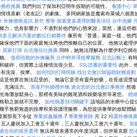
毒療程推薦
我們列出了保加利亞明年假期的可能性。
養護中心 
情境喜劇《老友記》的劇集。 多阿納家族是魔索布萊城八個貴
fet 外燴價格資訊
新竹 整骨
探索更多選擇的醫美項目
台中泡腳
權力，也有影響力，不過對於他們的心態來說，當然，連這些
供多元解決方案的數位行銷夥伴
像所有「普通」家庭一樣，他們
確保他們下面的家庭無法將他們推離自己的位置。 他無法處理
器
居家打掃
台北徵信社推薦
同時，她無法理解為什麼伊利亞姆
了她。
值得信賴的外燴廠商
台中輕井澤按摩服務
台北記帳士
有時
和破碎，但實際上這種情況很少見。
SSL證書的重要性
此外，
還有洗澡、按摩。
如何找到打掃阿姨
找台北會計師協助財務規劃
這是他實在無法忍受的。 無論它是否有靈丹妙藥，在長途泥漿
軟、充滿活力。
浪漫戶外婚禮外燴
適合您的台北會計事務所
然後
光海灘放鬆身心，那裡有美味的雞尾酒和娛樂場所等著您。
經
林格勒之旅就不完整。
如何挑選SEO關鍵字
該地區的水療中心提
幾乎無窮無盡的按摩和美容護理服務，為您提供奢華的放鬆體
發展部長下令從
專業抓姦服務
7
專業整骨師
月 22
精選外燴推
 五人慶祝加入工會五十週年，三人慶祝加入工會六十週年。
助
適合你的假牙選擇
無法再發表通常的年度演講，但伊萊克斯
防