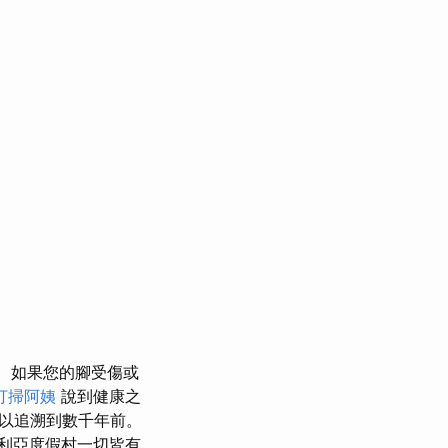
如果您的腳受傷或
打掃阿姨
說到健康之
以追溯到數千年前。
利亞度假村一切皆有