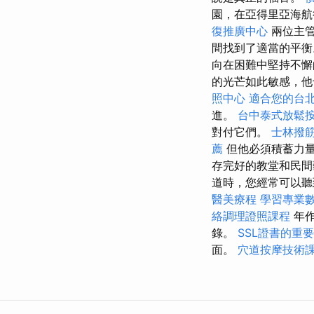
園，在亞得里亞海航
復推廣中心
兩位主管
間找到了適當的平
向在困難中堅持不懈
的光芒如此敏感，他
照中心
適合您的台
進。
台中泰式放鬆
對付它們。
士林撥
薦
但他必須積蓄力量
存完好的教堂和民間
道時，您經常可以聽
醫美療程
學習專業
絡調理證照課程
年作
錄。
SSL證書的重
面。
穴道按摩技術