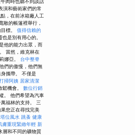
在吃燉牛肉時也聽不到談話
表演和藝術家們的常
地點，在前冰箱廠人工
寬敞的帳篷裡舉行，
的目標。
值得信賴的
靈也是別有用心的。
是他的能力出眾，而
。 當然，維克林在
，莉娜亞。
台中整脊
他們的傲慢，他們無
身攜帶。 不僅是
打掃阿姨
居家清潔
放鬆機會。
數位行銷
縱。 他們希望為汽車
萬福林的支持。 三
如果您正在尋找完美
0
塔位風水
跳蚤
健康
肌膚重現緊緻年輕
新
水層和不同的礦物質