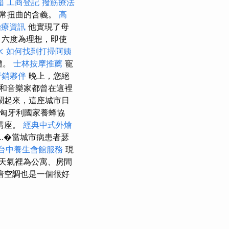
箱
工商登記
撥筋療法
非常扭曲的含義。
高
治療資訊
他實現了母
、六度為理想，即使
水
如何找到打掃阿姨
體。
士林按摩推薦
寵
行銷夥伴
晚上，您絕
和音樂家都曾在這裡
鬧起來，這座城市日
（匈牙利國家養蜂協
講座。
經典中式外燴
…�當城市病患者瑟
台中養生會館服務
現
天氣裡為公寓、房間
暗空調也是一個很好