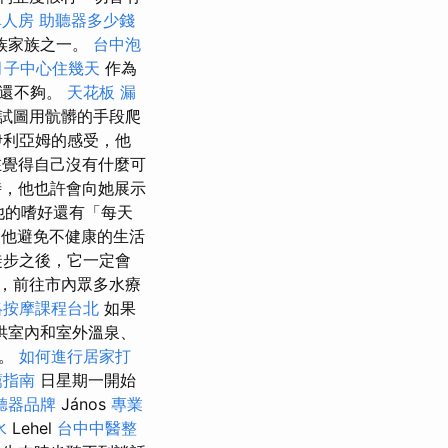
單人房
助聽器多少錢
族家族之一。
台中泡
月子中心住幾天
作為
都還不夠。
天花板 漏
試圖用骯髒的手段爬
伊利亞姆的感受，他
在覺得自己沒有什麼可
，他也許會向她展示
他的嗜好還有「每天
他避免不健康的生活
徒步之後，它一定會
，前往市內眾多水療
絡按摩課程台北
如果
供室內和室外溫泉、
驗。
如何進行居家打
薦指南
日星期一開始
聽器品牌
János
專業
水
Lehel
台中中醫整