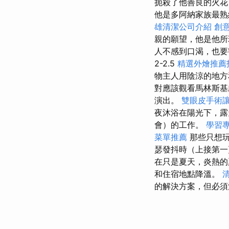
扼殺了他善良的火花
他是多阿納家族最熟
雄清潔公司介紹
創
親的願望，他是他所
人不感到口渴，也
2-2.5
精選外燴推薦
物主人用陰涼的地方
對應該觀看馬林斯基
演出。
雙眼皮手術
夜沐浴在陽光下，露
會）的工作。
學習
菜單推薦
那些只想
瑟發抖時（上接第一頁
在只是夏天，炎熱的
和住宿地點降溫。
的解決方案，但必須