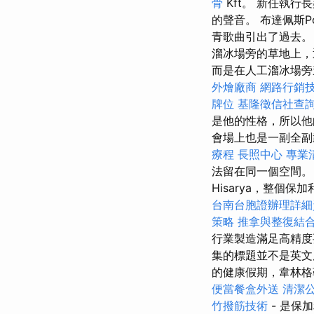
骨
Kft。 新任執行
的聲音。 布達佩斯Po
青歌曲引出了過去
溜冰場旁的草地上，
而是在人工溜冰場旁
外燴廠商
網路行銷
牌位
基隆徵信社查
是他的性格，所以他
會場上也是一副全副
療程
長照中心
專業
法留在同一個空間。
Hisarya，整個保
台南台胞證辦理詳細
策略
推拿與整復結
行業製造滿足高精度
集的標題並不是英文
的健康假期，韋林格
便當餐盒外送
清潔
竹撥筋技術
- 是保