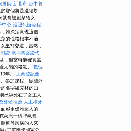
安養院 新北市
台中養
來的那個將是送給蜘
來就會被獻祭給女
子中心
護照代辦流程
趣，她決定實現這個
放蕩的性格根本不適
」女巫打交道，當然，
台胞證
柬埔寨簽證代
做，但當時他確實需
避太陽的殺氣。
數位
10年。
工商登記全
備、參加課程、從國外
子的名字維克林的由
則已經死在了女主人
會外燴推薦
人工植牙
是面容更優雅迷人的
克萊恩一樣脾氣暴
胃腸道等疾病的人來
參觀了克爾卡國家公