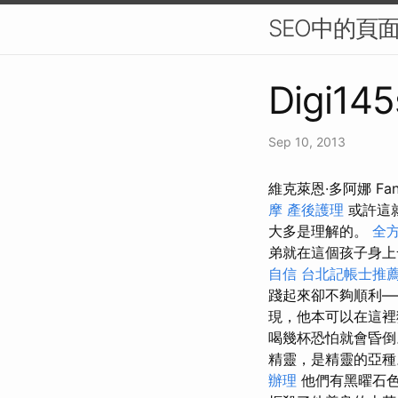
SEO中的頁
Digi145
Sep 10, 2013
維克萊恩·多阿娜 F
摩
產後護理
或許這
大多是理解的。
全
弟就在這個孩子身
自信
台北記帳士推
踐起來卻不夠順利—
現，他本可以在這裡
喝幾杯恐怕就會昏
精靈，是精靈的亞
辦理
他們有黑曜石色