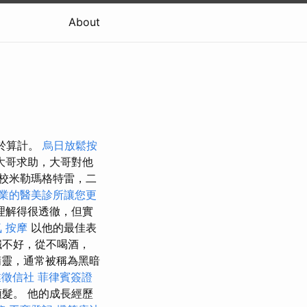
About
精於算計。
烏日放鬆按
大哥求助，大哥對他
校米勒瑪格特雷，二
業的醫美診所讓您更
理解得很透徹，但實
 按摩
以他的最佳表
臟不好，從不喝酒，
精靈，通常被稱為黑暗
業徵信社
菲律賓簽證
髮。 他的成長經歷