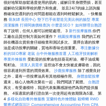
很好地幫助放鬆過度使用的肌肉，緩解日常身體勞損，甚至
緩解幼兒園和學校的壓力和焦慮。 並且24/7的線上諮詢服
務確保您遇到的任何問題都能在遇到時輕鬆解決。 - 快餐服
務
骨灰罈
長照中心
墊下巴手術塑造完美比例的臉型
專業
清潔服務
打掃阿姨價格查詢
什麼是SEO？
如何辦理台胞證
有了說明，任何人都可以輕鬆處理。 3
新竹按摩服務
.你們
工廠在品質控制方面如何運作？
桃園按摩服務
我們的工程
師在機器出貨前會仔細檢查和測試多次。 選擇合適的按摩
油是成功按摩的關鍵，質地和香味也很重要。
專注數據分
析的SEO專家
老鼠
台中外燴服務首選
人工植牙技術解析
專業外燴服務
受歡迎的按摩油包括葵花籽油、椰子油或葡
萄籽油。
清潔人員需求
這些油不會太快被皮膚吸收，因此
很容易達到所需的潤滑效果。
沙鹿按摩服務
除了感覺良好
之外，還有一些按摩油具有其他積極作用。
身體放鬆按摩
週末，核心人物再次聚在一起，我們閱讀了屍體。
台胞證
再次，有受邀模特，我謹代表集團感謝他們為我們提供服
務。 4張適當的通行證自第一次使用起有效期限為5週。 第
4
多樣化自助餐外燴服務
宜蘭特色外燴體驗
殺蟑螂
RWD
響應式網頁設計
Comprehensive Accounting Firm CPA