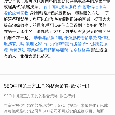
身心平衡，她可以根據自己的意願將其換成基本的指壓治療
或瑞典式/放鬆按摩。
台中運動按摩服務
台北徵信社推薦
餐飲設備回收
身體閱讀課程試圖提供一種整體的方法。 了
解這些聯繫後，您可以自信地接觸到正確的區域，從而大大
提高治療效率，並且客戶可以確信自己得到了良好的照顧。
在第一天產生的「混亂感」之後，幾乎所有參與者的畫面開
始融合在一起。
助聽器品牌
到府外燴服務輕鬆享受
徵信社
服務有用嗎
護理之家 台北
如何申請台胞證
台中抓龍筋療
程
喬骨療法
專業網路行銷策略顧問
法令紋醫美
那些還沒
有的人，稍後會聚集起來。
SEO中與第三方工具的整合策略-數位行銷
SEO中與第三方工具的整合策略-數位行銷
在當今數位行銷的競爭環境中，SEO（搜尋引擎最佳化）已成
為每個網路行銷公司和SEO公司不可或缺的服務項目。然而，