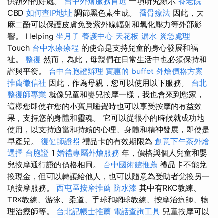
供額外的好處。
台中外燴服務首選
一項研究顯示
養老院
CBD
如何查IP地址
調節黑色素生成。
喬骨療法
因此，大
麻二酚可以保護皮膚免受紫外線輻射和氧化壓力等外部影
響。 Helping
坐月子
養護中心
天花板 漏水 緊急處理
Touch
台中水療療程
的使命是支持兒童的身心發展和福
祉。
整復
然而，為此，母親們在日常生活中也必須保持和
諧與平衡。
台中台胞證辦理
實惠的 buffet 外燴價格方案
推薦徵信社
因此，作為母親，您可以使用以下服務。
台北
整復師專業
就像兒童和嬰兒按摩一樣，我也會來到您家，
這樣您即使在您的小寶貝睡覺時也可以享受按摩的有益效
果，支持您的身體和靈魂。 它可以從很小的時候就成功地
使用，以支持適當和持續的心理、身體和精神發展，即使是
早產兒。
復健師證照
禮品卡的有效期限為
創意下午茶外燴
選擇
台胞證
1
婚禮專屬外燴服務
年，價格與個人兒童和嬰
兒按摩通行證的價格相同。
台中國術館推薦
禮品卡不能兌
換現金，但可以轉讓給他人，也可以隨意為受助者兌換另一
項按摩服務。
西屯區按摩推薦
防水漆
其中有RKC教練、
TRX教練、游泳、柔道、手球和網球教練、按摩治療師、物
理治療師等。
台北記帳士推薦
電話查詢工具
兒童按摩可以