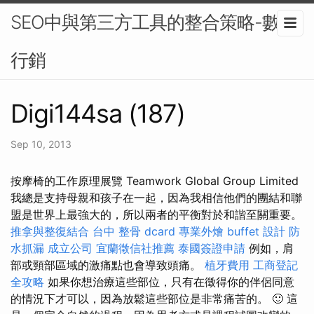
SEO中與第三方工具的整合策略-數位
行銷
Digi144sa (187)
Sep 10, 2013
按摩椅的工作原理展覽 Teamwork Global Group Limited
我總是支持母親和孩子在一起，因為我相信他們的團結和聯
盟是世界上最強大的，所以兩者的平衡對於和諧至關重要。
推拿與整復結合
台中 整骨 dcard
專業外燴 buffet 設計
防
水抓漏
成立公司
宜蘭徵信社推薦
泰國簽證申請
例如，肩
部或頸部區域的激痛點也會導致頭痛。
植牙費用
工商登記
全攻略
如果你想治療這些部位，只有在徵得你的伴侶同意
的情況下才可以，因為放鬆這些部位是非常痛苦的。 🙂 這