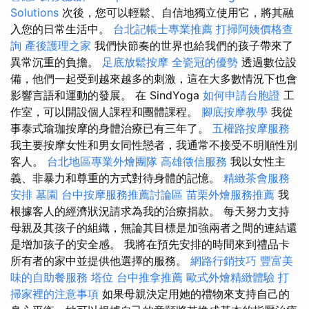
Solutions
次後，您可以輕鬆、自信地獨立使用它，將其融
入您的日常生活中。
台北記帳士專業推薦
打掃阿姨價格查
詢
產後護理之家
我們快節奏的世界也給我們的孩子帶來了
異常沉重的負擔。
足底放鬆按摩
全瓷冠的優勢
透過數位設
備，他們一起受到越來越多的刺激，這在大多數情況下也會
影響言語和運動的發展。 在 SindYoga
如何申請台胞證
工
作室，可以開設個人課程和團體課程。
腳底按摩教學
我從
事泰式瑜珈按摩的身體治療已有三年了。
五權路按摩服務
我主要按摩女性和男女同性戀者，我通常不接受不明順性別
客人。
台北地區專業外燴團隊
高雄徵信服務
我以女性主
義、非暴力和尊重的方式對待身體的記憶。
精緻茶會服務
安排
墓園
台中按摩服務推薦討論區
苗栗外燴服務推薦
我
根據客人的經濟狀況請求為我的治療捐款。 每天努力支持
母親及其孩子的組織，無論其目標是加強兩者之間的連結還
是增加孩子的安全感。 我將在預先安排的時間來到禮品卡
所有者的家中並提供他選擇的服務。
網路行銷技巧
豐富美
味的自助餐服務
塔位
台中推拿推薦
歐式外燴精緻體驗
打
掃家裡的注意事項
如果母親決定用她的禮物來支持自己的