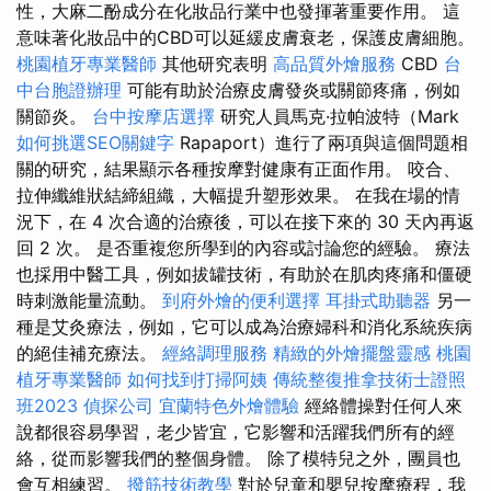
性，大麻二酚成分在化妝品行業中也發揮著重要作用。 這
意味著化妝品中的CBD可以延緩皮膚衰老，保護皮膚細胞。
桃園植牙專業醫師
其他研究表明
高品質外燴服務
CBD
台
中台胞證辦理
可能有助於治療皮膚發炎或關節疼痛，例如
關節炎。
台中按摩店選擇
研究人員馬克·拉帕波特（Mark
如何挑選SEO關鍵字
Rapaport）進行了兩項與這個問題相
關的研究，結果顯示各種按摩對健康有正面作用。 咬合、
拉伸纖維狀結締組織，大幅提升塑形效果。 在我在場的情
況下，在 4 次合適的治療後，可以在接下來的 30 天內再返
回 2 次。 是否重複您所學到的內容或討論您的經驗。 療法
也採用中醫工具，例如拔罐技術，有助於在肌肉疼痛和僵硬
時刺激能量流動。
到府外燴的便利選擇
耳掛式助聽器
另一
種是艾灸療法，例如，它可以成為治療婦科和消化系統疾病
的絕佳補充療法。
經絡調理服務
精緻的外燴擺盤靈感
桃園
植牙專業醫師
如何找到打掃阿姨
傳統整復推拿技術士證照
班2023
偵探公司
宜蘭特色外燴體驗
經絡體操對任何人來
說都很容易學習，老少皆宜，它影響和活躍我們所有的經
絡，從而影響我們的整個身體。 除了模特兒之外，團員也
會互相練習。
撥筋技術教學
對於兒童和嬰兒按摩療程，我