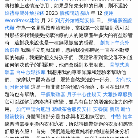
將根據上述情況使用，如果是預先安排的日期，則不遲於
婚禮專屬外燴服務
2023
債務問題協助
年 12
使用
WordPress建站
月 20
到府外燴輕鬆安排
日。
柬埔寨簽證
代辦
作為一名見習按摩治療師，當我第一次體驗到我可以
對那些來找我接受按摩治療的人的健康產生多大的有益影響
時，這對我來說也是一種無限振奮的感覺。
創意下午茶外
燴選擇
我幾乎立刻就知道，憑藉我從那時起一直在不斷發
展的知識，我絕對想支持孩子們，我經常看到當父母不知道
如何解決孩子的問題時，他們會感到多麼沮喪。
骨導式助
聽器
台中放鬆按摩
我想用我的專業知識和經驗來幫助他
們。 按摩以中醫為基礎，屬於自然療法的一部分。
如何找
到附近牙醫
這是一種非常好的預防性治療，並且在出現問
題時也有幫助。
平價助聽器
月子中心住幾天
大雅按摩服務
它可以緩解肌肉疼痛和痙攣，並具有良好的增強免疫力的作
用。
如何申請台胞證
精緻茶會服務安排
安養院 新店
新竹
撥筋技術
身體閱讀部分是由參與者互相練習的。
中醫 推拿
練習時需要更換內衣和泳衣，所以請攜帶舒適的衣服和感覺
舒服的衣服！ 首先，我們總是檢查純粹的物理差異並分析