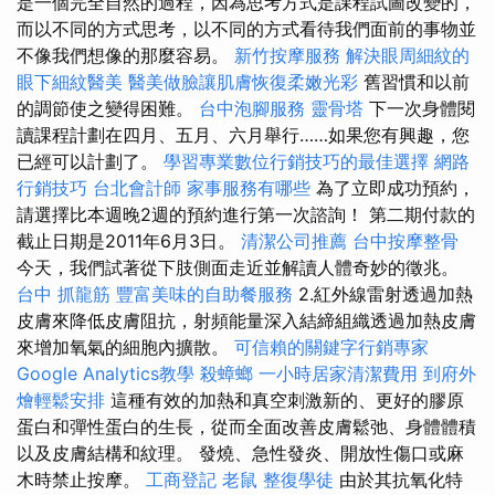
是一個完全自然的過程，因為思考方式是課程試圖改變的，
而以不同的方式思考，以不同的方式看待我們面前的事物並
不像我們想像的那麼容易。
新竹按摩服務
解決眼周細紋的
眼下細紋醫美
醫美做臉讓肌膚恢復柔嫩光彩
舊習慣和以前
的調節使之變得困難。
台中泡腳服務
靈骨塔
下一次身體閱
讀課程計劃在四月、五月、六月舉行……如果您有興趣，您
已經可以計劃了。
學習專業數位行銷技巧的最佳選擇
網路
行銷技巧
台北會計師
家事服務有哪些
為了立即成功預約，
請選擇比本週晚2週的預約進行第一次諮詢！ 第二期付款的
截止日期是2011年6月3日。
清潔公司推薦
台中按摩整骨
今天，我們試著從下肢側面走近並解讀人體奇妙的徵兆。
台中 抓龍筋
豐富美味的自助餐服務
2.紅外線雷射透過加熱
皮膚來降低皮膚阻抗，射頻能量深入結締組織透過加熱皮膚
來增加氧氣的細胞內擴散。
可信賴的關鍵字行銷專家
Google Analytics教學
殺蟑螂
一小時居家清潔費用
到府外
燴輕鬆安排
這種有效的加熱和真空刺激新的、更好的膠原
蛋白和彈性蛋白的生長，從而全面改善皮膚鬆弛、身體體積
以及皮膚結構和紋理。 發燒、急性發炎、開放性傷口或麻
木時禁止按摩。
工商登記
老鼠
整復學徒
由於其抗氧化特