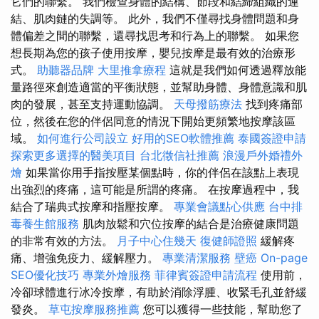
它們的聯繫。 我們檢查身體的結構、節段和結締組織的連
結、肌肉鏈的失調等。 此外，我們不僅尋找身體問題和身
體偏差之間的聯繫，還尋找思考和行為上的聯繫。 如果您
想長期為您的孩子使用按摩，嬰兒按摩是最有效的治療形
式。
助聽器品牌
大里推拿療程
這就是我們如何透過釋放能
量路徑來創造適當的平衡狀態，並幫助身體、身體意識和肌
肉的發展，甚至支持運動協調。
天母撥筋療法
找到疼痛部
位，然後在您的伴侶同意的情況下開始更頻繁地按摩該區
域。
如何進行公司設立
好用的SEO軟體推薦
泰國簽證申請
探索更多選擇的醫美項目
台北徵信社推薦
浪漫戶外婚禮外
燴
如果當你用手指按壓某個點時，你的伴侶在該點上表現
出強烈的疼痛，這可能是所謂的疼痛。 在按摩過程中，我
結合了瑞典式按摩和指壓按摩。
專業會議點心供應
台中排
毒養生館服務
肌肉放鬆和穴位按摩的結合是治療健康問題
的非常有效的方法。
月子中心住幾天
復健師證照
緩解疼
痛、增強免疫力、緩解壓力。
專業清潔服務
壁癌
On-page
SEO優化技巧
專業外燴服務
菲律賓簽證申請流程
使用前，
冷卻球體進行冰冷按摩，有助於消除浮腫、收緊毛孔並舒緩
發炎。
草屯按摩服務推薦
您可以獲得一些技能，幫助您了