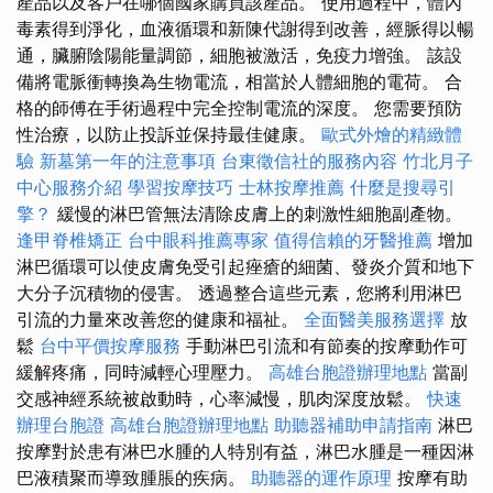
產品以及客戶在哪個國家購買該產品。 使用過程中，體內
毒素得到淨化，血液循環和新陳代謝得到改善，經脈得以暢
通，臟腑陰陽能量調節，細胞被激活，免疫力增強。 該設
備將電脈衝轉換為生物電流，相當於人體細胞的電荷。 合
格的師傅在手術過程中完全控制電流的深度。 您需要預防
性治療，以防止投訴並保持最佳健康。
歐式外燴的精緻體
驗
新墓第一年的注意事項
台東徵信社的服務內容
竹北月子
中心服務介紹
學習按摩技巧
士林按摩推薦
什麼是搜尋引
擎？
緩慢的淋巴管無法清除皮膚上的刺激性細胞副產物。
逢甲脊椎矯正
台中眼科推薦專家
值得信賴的牙醫推薦
增加
淋巴循環可以使皮膚免受引起痤瘡的細菌、發炎介質和地下
大分子沉積物的侵害。 透過整合這些元素，您將利用淋巴
引流的力量來改善您的健康和福祉。
全面醫美服務選擇
放
鬆
台中平價按摩服務
手動淋巴引流和有節奏的按摩動作可
緩解疼痛，同時減輕心理壓力。
高雄台胞證辦理地點
當副
交感神經系統被啟動時，心率減慢，肌肉深度放鬆。
快速
辦理台胞證
高雄台胞證辦理地點
助聽器補助申請指南
淋巴
按摩對於患有淋巴水腫的人特別有益，淋巴水腫是一種因淋
巴液積聚而導致腫脹的疾病。
助聽器的運作原理
按摩有助