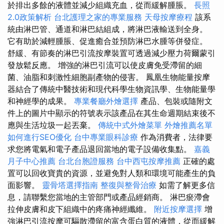
於排出多餘的液體並減少組織充血，從而緩解腫脹。
長照
2.0政策解析
台北護理之家的專業服務
天母按摩療程
該系
統由淋巴管、通道和淋巴結組成，將淋巴液輸送到全身。
它有助於減輕腫脹、促進癒合並預防淋巴水腫等併發症。
舒緩、有節奏的淋巴引流按摩裝置可透過減少壓力荷爾蒙引
發放鬆反應。 增強的淋巴引流可以使皮膚免受滯留的細
菌、油脂和刺激性細胞副產物的侵害。 鳳凰生物能量按摩
器結合了傳統中醫技術和現代科學生物資訊學、生物能量學
和神經學的成果。
專業餐廳外燴選擇
產品、包裝或隨附文
件上的圖片中顯示的符號表示該產品在其生命週期結束後不
應與生活垃圾一起丟棄。
傳統中式外燴菜單
外燴推薦名單
如何進行SEO優化
台中專業眼科診療
作為消費者，法律要
求您將電氣和電子產品退回當地的電子設備收集點。
嘉義
月子中心推薦
台北台胞證服務
台中西屯按摩推薦
正確的處
置可以回收寶貴的資源，並避免對人類和環境可能產生的負
面影響。
靈骨塔選擇指南
整復與整骨治療
如需了解更多信
息，請聯繫您當地的主管部門或產品經銷商。 淋巴瘀滯會
拉伸皮膚和皮下組織中的疼痛神經纖維。
附近按摩選擇
增
強淋巴引流按摩可驅散滯留的富含蛋白質的液體，從而緩解