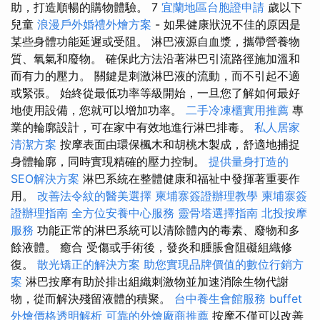
助，打造順暢的購物體驗。 7
宜蘭地區台胞證申請
歲以下
兒童
浪漫戶外婚禮外燴方案
- 如果健康狀況不佳的原因是
某些身體功能延遲或受阻。 淋巴液源自血漿，攜帶營養物
質、氧氣和廢物。 確保此方法沿著淋巴引流路徑施加溫和
而有力的壓力。 關鍵是刺激淋巴液的流動，而不引起不適
或緊張。 始終從最低功率等級開始，一旦您了解如何最好
地使用設備，您就可以增加功率。
二手冷凍櫃實用推薦
專
業的輪廓設計，可在家中有效地進行淋巴排毒。
私人居家
清潔方案
按摩表面由環保楓木和胡桃木製成，舒適地捕捉
身體輪廓，同時實現精確的壓力控制。
提供量身打造的
SEO解決方案
淋巴系統在整體健康和福祉中發揮著重要作
用。
改善法令紋的醫美選擇
柬埔寨簽證辦理教學
柬埔寨簽
證辦理指南
全方位安養中心服務
靈骨塔選擇指南
北投按摩
服務
功能正常的淋巴系統可以清除體內的毒素、廢物和多
餘液體。 癒合 受傷或手術後，發炎和腫脹會阻礙組織修
復。
散光矯正的解決方案
助您實現品牌價值的數位行銷方
案
淋巴按摩有助於排出組織刺激物並加速消除生物代謝
物，從而解決殘留液體的積聚。
台中養生會館服務
buffet
外燴價格透明解析
可靠的外燴廠商推薦
按摩不僅可以改善