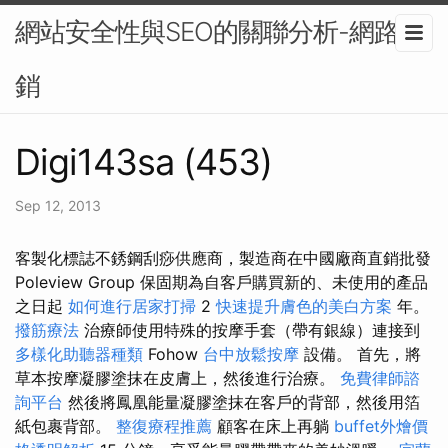
網站安全性與SEO的關聯分析-網路行
銷
Digi143sa (453)
Sep 12, 2013
客製化標誌不銹鋼刮痧供應商，製造商在中國廠商直銷批發
Poleview Group 保固期為自客戶購買新的、未使用的產品
之日起
如何進行居家打掃
2
快速提升膚色的美白方案
年。
撥筋療法
治療師使用特殊的按摩手套（帶有銀線）連接到
多樣化助聽器種類
Fohow
台中放鬆按摩
設備。 首先，將
草本按摩凝膠塗抹在皮膚上，然後進行治療。
免費律師諮
詢平台
然後將鳳凰能量凝膠塗抹在客戶的背部，然後用箔
紙包裹背部。
整復療程推薦
顧客在床上再躺
buffet外燴價