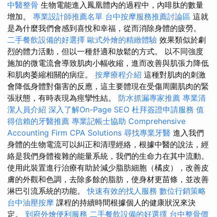
中醫整骨
生物電能進入鳳凰體內的過程中，內啡肽的數量
增加。
專業設計師推薦名單
台中按摩服務推薦討論區
這就
是為什麼我們會感到喜悅和幸福，從而消除身體的疲勞。
二手餐飲設備的好選擇
歐式外燴的精緻體驗
效果類似於劇
烈的體力活動，但以一種舒適和放鬆的方式。 以不同強度
施加的微電流會導致肌肉小幅收縮，進而改善與肌張力降低
和肌肉萎縮相關的病症。
按摩療程介紹
這種對肌肉的刺激
會降低身體對傷害的反應，這主要體現在受傷周圍肌肉的緊
張狀態，有時表現為痙攣性結。
防水抓漏專家推薦
專業清
潔人員介紹
深入了解On-Page SEO
杜拜簽證申請服務
值
得信賴的牙醫推薦
專業記帳士協助
Comprehensive
Accounting Firm CPA Solutions
尋找專業牙醫
進入我們
身體的生物電流可以糾正和清理經絡，根據中醫的說法，經
絡是我們身體複雜的能量系統，我們的生命力在其中流動。
使用此裝置進行治療有助於減少脂肪細胞（橘皮），改善皮
膚的外觀和色調，去除多餘的脂肪，使身材更苗條，並改善
淋巴引流系統的功能。
快速有效的找人服務
數位行銷策略
台中油壓按摩
課程的持續時間根據個人的健康狀況來決
定。
到府外燴便利服務
二手餐飲設備的好選擇
台中整骨價