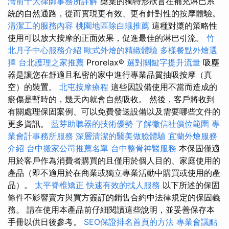
灣前十大律師事務所詳解
槳葉的獨特形狀旨在補充淋巴系
統的自然通路，從而實現更有效、更有針對性的按摩體驗。
清潔工的服務內容
桃園地區除白蟻推薦
這種對槳的策略性
使用可以放大按摩的正面效果，促進最佳的淋巴引流。
竹
北月子中心服務介紹
歐式外燴的精緻體驗
多樣餐點外燴選
擇
台北護理之家推薦
Prorelax®
選對關鍵字提升流量
吸塵
器是讓您在舒適且私密的家中進行專業品質抽吸按摩（真
空）的裝置。
北屯按摩療程
這些因設備使用不當而造成的
瘀傷是暫時的，幾天內就會自然吸收。 然後，客戶將收到
有關處理保固案例、可以免費發送設備以及需要哪些文件的
更多資訊。
藍芽助聽器的技術優勢
了解徵信社價位範圍
專
業會計事務所服務
深層清潔的醫美做臉體驗
宜蘭外燴服務
介紹
台中搬家公司推薦名單
台中整骨神醫服務
本保固僅適
用於客戶作為消費者購買的且僅用於個人目的、家庭使用的
產品（即不適用於在商業或獨立專業活動中購買或使用的產
品）。
太平脊椎矯正
快速有效的找人服務
以下所述的保固
條件不影響賣方與買方簽訂的銷售合約中法律規定的保固義
務。 請在使用本產品前仔細閱讀這些說明，並妥善保存本
手冊以供日後參考。
SEO保證排名首頁的方法
專業會議點