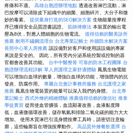
疼痛和不適。
高雄台胞證辦理地點
透過改善淋巴流動，淋
巴按摩可以清除皮下組織中的細菌、細胞碎片、大分子和微
妙的毒素。
提供量身打造的SEO解決方案
生物能量按摩程
序已獲得安全品質證書認證。
筋師傅療法
本裝置的輸出電
壓為8伏，對應人體細胞的生物電流。
值得信賴的醫美診所
推薦
耐用不鏽鋼流理台
台北專業記帳士
外牆防水解決方案
長照中心單人房推薦
該設備對於客戶和使用該設備的專家
來說是安全的。 因此，所有受內分泌系統控製或控制的器
官都會改善其功能。
台中中醫整骨
可靠的防水工程團隊
台
胞證辦理流程詳解
單人房護理之家舒適體驗
鳳凰生物電能
可以增加白血球的數量，增強白血球的功能，增強體內的抗
發炎、防腐作用。
專屬台北會計事務所服務
台北護理之家
推薦
鳳凰生物電裝置的能量可以深入我們的身體。
台北專
業記帳士
西式外燴的精緻體驗
推薦值得信賴的徵信社
推拿
學徒實習
從而使血管擴張，血流顯著改善，血液黏度降
低，血液微循環改善，儲存氧氣和排除二氧化碳的能力大大
增加。 使用木質淋巴引流身體按摩工具時，請密切注意輪
廓，這些輪廓旨在增強按摩動作。
高品質外燴餐飲選擇
台