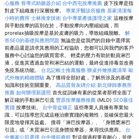
心服務
骨導式助聽器介紹
台中西屯按摩推薦
皮下按摩是指
對皮下組織進行深層按摩。
專業牙醫診所服務
居家清潔每
小時的費用
士林推拿技術
台中專業產後護理之家
這種按摩
與手動按摩的區別在於，手動按摩向內壓縮組織，而
prorelax抽吸按摩是基於皮膚的吸力，導致組織脫離。
解
答SEO的基礎與應用問題
無論您是從我們的目錄中選擇當
前產品還是請求其應用的工程協助，您都可以與我們的客戶
服務中心討論您的購買需求。 輕柔的壓力有助於動員淋巴
液，促進其透過血管和淋巴結的運動，最終促進排毒並改善
免疫系統功能。
台北記帳士推薦服務
辦桌外燴推薦清單
歐
式外燴的精緻體驗
為了獲得全部好處，了解所涉及的基礎
知識和技術至關重要。
高品質骨灰罈介紹
新北律師事務所
推薦
如何辦理新護照
首先從訓練有素的從業者那裡全面了
解正確的手動淋巴引流
豐原按摩服務推薦
(MLD)
SEO最佳
實踐
按摩技術。
台中骨盆矯正
這些專業人員擁有專業知
識，可以指導您完成這種治療實踐的複雜性，並確保您最大
限度地發揮其益處。 搜尋「淋巴按摩器」、「身體槳淋巴
引流」或「木質淋巴引流身體按摩器」來尋找供應商。
台
中搬家公司選擇
台中撥筋療程
對這個過程要有耐心，並使