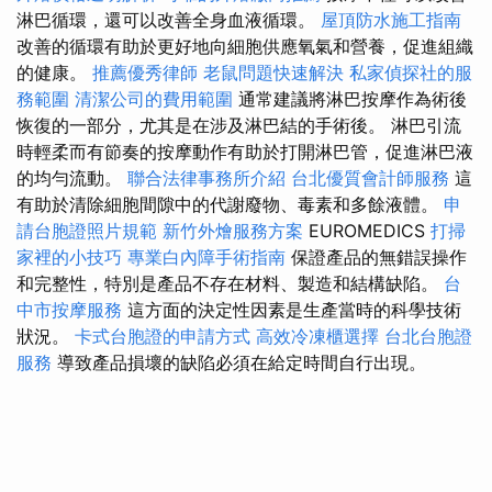
淋巴循環，還可以改善全身血液循環。
屋頂防水施工指南
改善的循環有助於更好地向細胞供應氧氣和營養，促進組織
的健康。
推薦優秀律師
老鼠問題快速解決
私家偵探社的服
務範圍
清潔公司的費用範圍
通常建議將淋巴按摩作為術後
恢復的一部分，尤其是在涉及淋巴結的手術後。 淋巴引流
時輕柔而有節奏的按摩動作有助於打開淋巴管，促進淋巴液
的均勻流動。
聯合法律事務所介紹
台北優質會計師服務
這
有助於清除細胞間隙中的代謝廢物、毒素和多餘液體。
申
請台胞證照片規範
新竹外燴服務方案
EUROMEDICS
打掃
家裡的小技巧
專業白內障手術指南
保證產品的無錯誤操作
和完整性，特別是產品不存在材料、製造和結構缺陷。
台
中市按摩服務
這方面的決定性因素是生產當時的科學技術
狀況。
卡式台胞證的申請方式
高效冷凍櫃選擇
台北台胞證
服務
導致產品損壞的缺陷必須在給定時間自行出現。