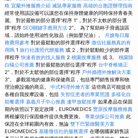
格
宜蘭外燴服務介紹
滅鼠專家服務
高雄的台胞證辦理指南
經常使用該設備可以讓您在保持身體健康的同時保持青春美
麗。 對於最軟的部分選擇“程序 1”，對於不太軟的部分選
擇“程序
SEO關鍵字應用方法
2”。 為了幫助杯子滑過該區
域，請始終使用油性化妝品（例如嬰兒油）。
月嫂每日服
務費用參考
對於最鬆動的部件選擇程序
徵信社服務真的有
用嗎
1
旅行社護照代辦服務
或 2，對於鬆動較少的部件選
擇程序
快速有效的找人服務
2
桃園按摩服務
或 3。
桃園除
白蟻公司推薦
對於最鬆散的部位選擇“程序
台中脊椎矯正
2”，對於不太鬆弛的部位選擇“程序
戶外婚禮外燴解決方案
3”。 參觀當地的健康和保健商店，包括專門銷售按摩和物
理治療設備的商店。
中式料理外燴方案
這些商店可能提供
各種自我按摩設備，包括
失智症患者的專業照護
多樣化自
助餐選擇
嘉義月子中心推薦
逢甲放鬆按摩
如果產品在保固
期內依照以下規定故障，EUROMEDICS
豐原按摩服務推薦
將根據現行保固條件提供免費更換。
專業偵探公司推薦
此
保證在全球範圍內有效，無論
雙下巴緊緻醫美方案
EUROMEDICS
基隆徵信社的服務選擇
在哪個國家銷售該