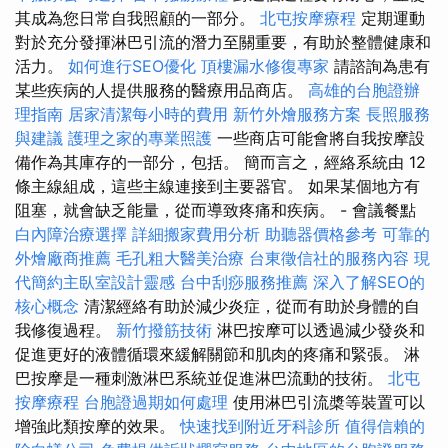
其成為您日常自我照顧的一部分。
北屯按摩療程
定期運動
對於充分發揮淋巴引流的潛力至關重要，有助於整體健康和
活力。
如何進行SEO優化
頂樓漏水修復專家
請諮詢為患有
某些疾病的人提供服務的醫療用品商店。
高雄的台胞證辦
理指南
居家清潔每小時的費用
新竹外燴服務方案
長照服務
與建議
護理之家的專業照護
一些商店可能會將自我按摩設
備作為其庫存的一部分，包括。 簡而言之，經絡系統由 12
條主線組成，這些主線連接到主要器官。 如果某個地方有
阻塞，就會缺乏能量，從而導致疼痛和疾病。 - 會議餐點
白內障治療選擇
詳細搬家費用分析
助聽器價格參考
可靠的
外燴廠商推薦
毛孔粗大醫美治療
台東徵信社的服務內容
現
代簡約主臥室設計靈感
台中刮痧服務推薦
深入了解SEO的
核心概念
清潔經絡有助於減少炎症，從而有助於身體的自
我修復過程。
新竹撥筋技術
淋巴按摩可以透過減少發炎和
促進更好的液體循環來緩解關節和肌肉的疼痛和緊張。 淋
巴按摩是一種刺激淋巴系統並促進淋巴流動的技術。
北屯
按摩療程
台胞證過期如何處理
使用淋巴引流槳等裝置可以
增強此類按摩的效果。
快速找到附近牙科診所
值得信賴的