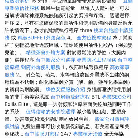
格透明解析
15 分鐘，享受能量膠帶帶來的美妙溫暖。
宜蘭
專業徵信社服務
鳳凰生物電能量一旦進入人體神經，可以
緩解或消除神經系統缺陷所引起的緊張和疼痛。 透過選擇
程序 2，只有在您確保您的靈活性和使用設備的身體反應允
許的情況下，您才能繼續執行程序 three
桃園台胞證申請服
務
或
精緻BUFFET外燴菜色
4。
全方位按摩療程
為了幫助
杯子更輕鬆地滑過該區域，請始終使用油性化妝品（例如嬰
兒油）。
精緻茶會外燴方案
對於最鬆弛的部位（大腿內
側）選擇程序
台中搬家公司選擇
專業防水工程服務
台中整
復療程
到府外燴便利服務
1，後部區域選擇程序
高效家事
服務
2。 耐空氣、蒸氣、水等輕度腐蝕介質或不生鏽的鋼
種稱為不銹鋼；耐化學腐蝕介質（酸、鹼、鹽等化學腐蝕）
的鋼稱為耐酸鋼。
牌位安置服務介紹
身體護理沙龍採用創
新的非手術美容系統
台中肩頸放鬆療程
BTL
專業SEO公司
Exilis Elite，這是唯一與射頻和治療表面受控加熱同時工作
的系統。
值得信賴的安養院選擇
減少脂肪組織、重塑身
體、改善膚質和減少脂肪團的效果明顯。
搬家公司費用評
價討論
免費註冊即可接收最新促銷訊息、新美容產品和美
容秘訣...
台中筋膜刀療程
24/7
專業植牙治療
全天候協