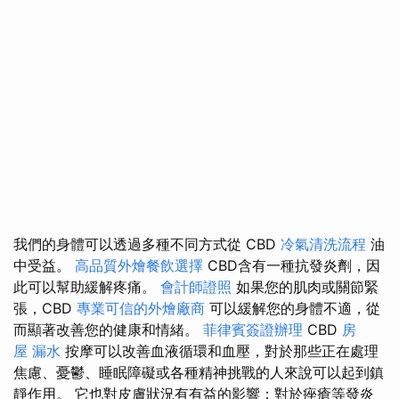
我們的身體可以透過多種不同方式從 CBD
冷氣清洗流程
油
中受益。
高品質外燴餐飲選擇
CBD含有一種抗發炎劑，因
此可以幫助緩解疼痛。
會計師證照
如果您的肌肉或關節緊
張，CBD
專業可信的外燴廠商
可以緩解您的身體不適，從
而顯著改善您的健康和情緒。
菲律賓簽證辦理
CBD
房
屋 漏水
按摩可以改善血液循環和血壓，對於那些正在處理
焦慮、憂鬱、睡眠障礙或各種精神挑戰的人來說可以起到鎮
靜作用。 它也對皮膚狀況有有益的影響；對於痤瘡等發炎