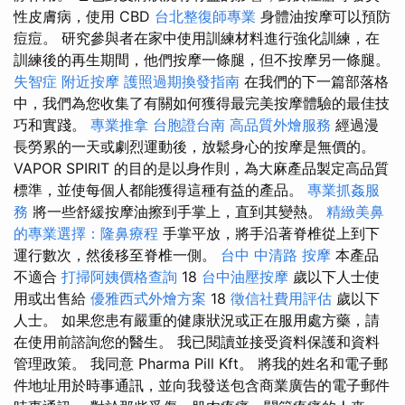
性皮膚病，使用 CBD
台北整復師專業
身體油按摩可以預防
痘痘。 研究參與者在家中使用訓練材料進行強化訓練，在
訓練後的再生期間，他們按摩一條腿，但不按摩另一條腿。
失智症
附近按摩
護照過期換發指南
在我們的下一篇部落格
中，我們為您收集了有關如何獲得最完美按摩體驗的最佳技
巧和實踐。
專業推拿
台胞證台南
高品質外燴服務
經過漫
長勞累的一天或劇烈運動後，放鬆身心的按摩是無價的。
VAPOR SPIRIT 的目的是以身作則，為大麻產品製定高品質
標準，並使每個人都能獲得這種有益的產品。
專業抓姦服
務
將一些舒緩按摩油擦到手掌上，直到其變熱。
精緻美鼻
的專業選擇：隆鼻療程
手掌平放，將手沿著脊椎從上到下
運行數次，然後移至脊椎一側。
台中 中清路 按摩
本產品
不適合
打掃阿姨價格查詢
18
台中油壓按摩
歲以下人士使
用或出售給
優雅西式外燴方案
18
徵信社費用評估
歲以下
人士。 如果您患有嚴重的健康狀況或正在服用處方藥，請
在使用前諮詢您的醫生。 我已閱讀並接受資料保護和資料
管理政策。 我同意 Pharma Pill Kft。 將我的姓名和電子郵
件地址用於時事通訊，並向我發送包含商業廣告的電子郵件