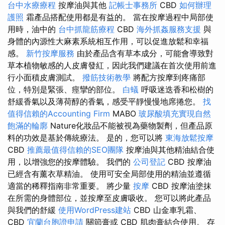
台中水療療程
按摩油與其他
記帳士事務所
CBD
如何辦理
護照
霜產品搭配使用都是有益的。 當在按摩過程中局部使
用時，油中的
台中抓龍筋療程
CBD
海外抓姦服務支援
與
身體的內源性大麻素系統相互作用，可以促進放鬆和幸福
感。
新竹按摩服務
由於產品含有草本成分，可能會導致對
草本植物敏感的人皮膚發紅，因此我們建議在首次使用前進
行小面積皮膚測試。
撥筋技術教學
將配方按摩到疼痛部
位，特別是緊張、痙攣的部位。
白蟻
呼吸迷迭香和松樹的
舒緩香氣以及薄荷醇的香氣，感受平靜慢慢地席捲您。
找
值得信賴的Accounting Firm
MABO
玻尿酸填充實現自然
飽滿的輪廓
Nature化妝品不能被視為藥物製劑，但產品原
料的功效是基於傳統療法。 是的，您可以將
東海放鬆按摩
CBD
推薦最值得信賴的SEO團隊
按摩油與其他精油結合使
用，以增強您的按摩體驗。 我們的
公司登記
CBD 按摩油
已經含有薰衣草精油。 使用可安全局部使用的精油並遵循
適當的稀釋指南非常重要。 將少量
按摩
CBD 按摩油塗抹
在所需的身體部位，並按摩至皮膚吸收。 您可以將此產品
與我們的舒緩
使用WordPress建站
CBD 山金車乳霜、
CBD
宜蘭台胞證申請
關節膏或 CBD 肌肉膏結合使用。 存