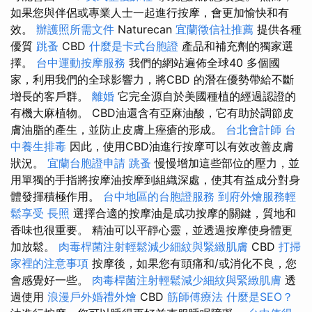
如果您與伴侶或專業人士一起進行按摩，會更加愉快和有
效。
辦護照所需文件
Naturecan
宜蘭徵信社推薦
提供各種
優質
跳蚤
CBD
什麼是卡式台胞證
產品和補充劑的獨家選
擇。
台中運動按摩服務
我們的網站遍佈全球40 多個國
家，利用我們的全球影響力，將CBD 的潛在優勢帶給不斷
增長的客戶群。
離婚
它完全源自於美國種植的經過認證的
有機大麻植物。 CBD油還含有亞麻油酸，它有助於調節皮
膚油脂的產生，並防止皮膚上痤瘡的形成。
台北會計師
台
中養生排毒
因此，使用CBD油進行按摩可以有效改善皮膚
狀況。
宜蘭台胞證申請
跳蚤
慢慢增加這些部位的壓力，並
用單獨的手指將按摩油按摩到組織深處，使其有益成分對身
體發揮積極作用。
台中地區的台胞證服務
到府外燴服務輕
鬆享受
長照
選擇合適的按摩油是成功按摩的關鍵，質地和
香味也很重要。 精油可以平靜心靈，並透過按摩使身體更
加放鬆。
肉毒桿菌注射輕鬆減少細紋與緊緻肌膚
CBD
打掃
家裡的注意事項
按摩後，如果您有頭痛和/或消化不良，您
會感覺好一些。
肉毒桿菌注射輕鬆減少細紋與緊緻肌膚
透
過使用
浪漫戶外婚禮外燴
CBD
筋師傅療法
什麼是SEO？