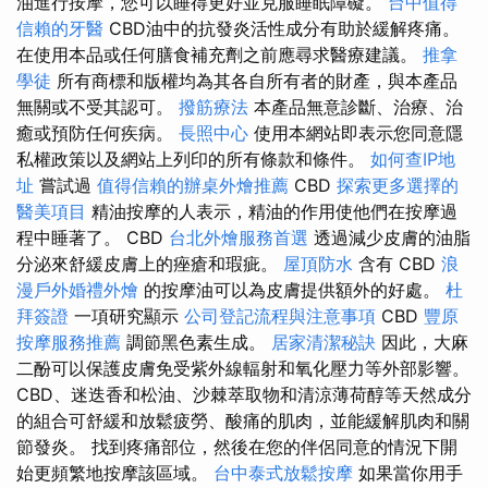
油進行按摩，您可以睡得更好並克服睡眠障礙。
台中值得
信賴的牙醫
CBD油中的抗發炎活性成分有助於緩解疼痛。
在使用本品或任何膳食補充劑之前應尋求醫療建議。
推拿
學徒
所有商標和版權均為其各自所有者的財產，與本產品
無關或不受其認可。
撥筋療法
本產品無意診斷、治療、治
癒或預防任何疾病。
長照中心
使用本網站即表示您同意隱
私權政策以及網站上列印的所有條款和條件。
如何查IP地
址
嘗試過
值得信賴的辦桌外燴推薦
CBD
探索更多選擇的
醫美項目
精油按摩的人表示，精油的作用使他們在按摩過
程中睡著了。 CBD
台北外燴服務首選
透過減少皮膚的油脂
分泌來舒緩皮膚上的痤瘡和瑕疵。
屋頂防水
含有 CBD
浪
漫戶外婚禮外燴
的按摩油可以為皮膚提供額外的好處。
杜
拜簽證
一項研究顯示
公司登記流程與注意事項
CBD
豐原
按摩服務推薦
調節黑色素生成。
居家清潔秘訣
因此，大麻
二酚可以保護皮膚免受紫外線輻射和氧化壓力等外部影響。
CBD、迷迭香和松油、沙棘萃取物和清涼薄荷醇等天然成分
的組合可舒緩和放鬆疲勞、酸痛的肌肉，並能緩解肌肉和關
節發炎。 找到疼痛部位，然後在您的伴侶同意的情況下開
始更頻繁地按摩該區域。
台中泰式放鬆按摩
如果當你用手