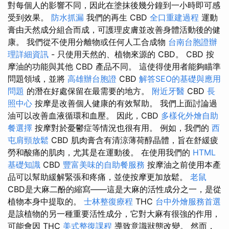
對每個人的影響不同，因此在塗抹後幾分鐘到一小時即可感
受到效果。
防水抓漏
我們的再生 CBD
全口重建過程
運動
膏由天然成分組合而成，可護理皮膚並改善身體活動後的健
康。 我們從不使用分離物或任何人工合成物
台南台胞證辦
理詳細資訊
- 只使用天然的、植物來源的 CBD。 CBD 按
摩油的功能與其他 CBD 產品不同。 這使得使用者能夠瞄準
問題領域，並將
高雄辦台胞證
CBD
解答SEO的基礎與應用
問題
的潛在好處保留在最需要的地方。
附近牙醫
CBD
長
照中心
按摩是改善個人健康的有效幫助。 我們上面討論過
油可以改善血液循環和血壓。 因此，CBD
多樣化外燴自助
餐選擇
按摩對於憂鬱症等情況也很有用。 例如，我們的
西
屯肩頸放鬆
CBD 肌肉膏含有清涼薄荷醇晶體，旨在舒緩疲
勞和酸痛的肌肉，尤其是在運動後。 在使用我們的
HTML
基礎知識
CBD
豐富美味的自助餐服務
按摩油之前使用本產
品可以幫助緩解緊張和疼痛，並使按摩更加放鬆。
老鼠
CBD是大麻二酚的縮寫——這是大麻的活性成分之一，是從
植物本身中提取的。
士林整復療程
THC
台中外燴服務首選
是該植物的另一種重要活性成分，它對大麻有很強的作用，
可能會因 THC
美式整復課程
導致意識狀態改變。 然而，