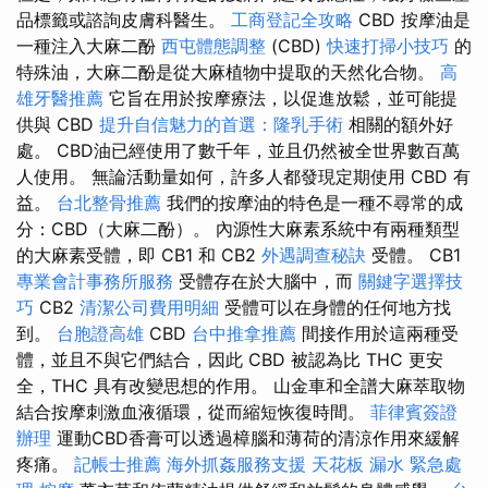
品標籤或諮詢皮膚科醫生。
工商登記全攻略
CBD 按摩油是
一種注入大麻二酚
西屯體態調整
(CBD)
快速打掃小技巧
的
特殊油，大麻二酚是從大麻植物中提取的天然化合物。
高
雄牙醫推薦
它旨在用於按摩療法，以促進放鬆，並可能提
供與 CBD
提升自信魅力的首選：隆乳手術
相關的額外好
處。 CBD油已經使用了數千年，並且仍然被全世界數百萬
人使用。 無論活動量如何，許多人都發現定期使用 CBD 有
益。
台北整骨推薦
我們的按摩油的特色是一種不尋常的成
分：CBD（大麻二酚）。 內源性大麻素系統中有兩種類型
的大麻素受體，即 CB1 和 CB2
外遇調查秘訣
受體。 CB1
專業會計事務所服務
受體存在於大腦中，而
關鍵字選擇技
巧
CB2
清潔公司費用明細
受體可以在身體的任何地方找
到。
台胞證高雄
CBD
台中推拿推薦
間接作用於這兩種受
體，並且不與它們結合，因此 CBD 被認為比 THC 更安
全，THC 具有改變思想的作用。 山金車和全譜大麻萃取物
結合按摩刺激血液循環，從而縮短恢復時間。
菲律賓簽證
辦理
運動CBD香膏可以透過樟腦和薄荷的清涼作用來緩解
疼痛。
記帳士推薦
海外抓姦服務支援
天花板 漏水 緊急處