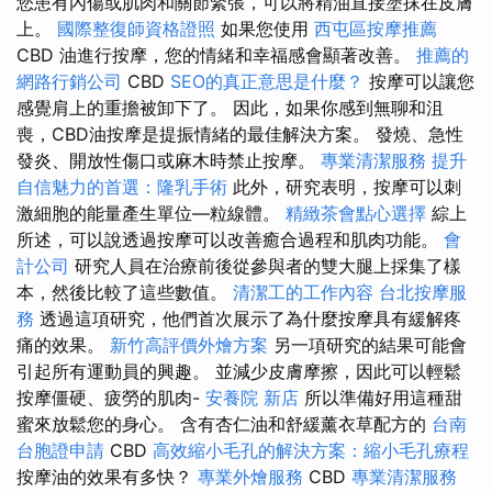
您患有內傷或肌肉和關節緊張，可以將精油直接塗抹在皮膚
上。
國際整復師資格證照
如果您使用
西屯區按摩推薦
CBD 油進行按摩，您的情緒和幸福感會顯著改善。
推薦的
網路行銷公司
CBD
SEO的真正意思是什麼？
按摩可以讓您
感覺肩上的重擔被卸下了。 因此，如果你感到無聊和沮
喪，CBD油按摩是提振情緒的最佳解決方案。 發燒、急性
發炎、開放性傷口或麻木時禁止按摩。
專業清潔服務
提升
自信魅力的首選：隆乳手術
此外，研究表明，按摩可以刺
激細胞的能量產生單位—粒線體。
精緻茶會點心選擇
綜上
所述，可以說透過按摩可以改善癒合過程和肌肉功能。
會
計公司
研究人員在治療前後從參與者的雙大腿上採集了樣
本，然後比較了這些數值。
清潔工的工作內容
台北按摩服
務
透過這項研究，他們首次展示了為什麼按摩具有緩解疼
痛的效果。
新竹高評價外燴方案
另一項研究的結果可能會
引起所有運動員的興趣。 並減少皮膚摩擦，因此可以輕鬆
按摩僵硬、疲勞的肌肉-
安養院 新店
所以準備好用這種甜
蜜來放鬆您的身心。 含有杏仁油和舒緩薰衣草配方的
台南
台胞證申請
CBD
高效縮小毛孔的解決方案：縮小毛孔療程
按摩油的效果有多快？
專業外燴服務
CBD
專業清潔服務