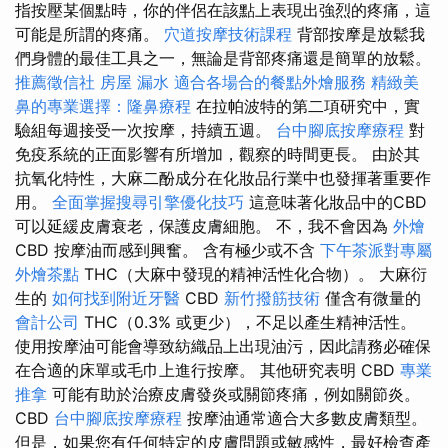
指按壓某個點時，你的伴侶在該點上表現出強烈的疼痛，這
可能是所謂的疼痛。
穴道按摩技術課程
背部按摩是放鬆我
們身體的最佳工具之一，無論是背部疼痛還是簡單的放鬆。
推薦徵信社
房屋 漏水
適合各場合的餐點外燴服務
精緻美
鼻的專業選擇：隆鼻療程
在拉帕波特的第二項研究中，實
驗組每週接受一次按摩，持續五週。
台中腳底按摩療程
對
免疫系統的正面影響有所增加，觀察的時間更長。 由於其
抗氧化特性，大麻二酚成分在化妝品行業中也發揮著重要作
用。
全面掌握搜尋引擎優化技巧
這意味著化妝品中的CBD
可以延緩皮膚衰老，保護皮膚細胞。 不，我不會因為
外燴
CBD 按摩油而感到興奮。 含有極少或不含
下午茶派對專屬
外燴茶點
THC（大麻中發現的精神活性化合物）。 大麻衍
生的
如何找到附近牙醫
CBD
新竹撥筋技術
僅含有微量的
會計公司
THC（0.3% 或更少），不足以產生精神活性。
使用按摩油可能會導致紡織品上出現油污，因此請務必確保
在合適的床單或毛巾上進行按摩。 其他研究表明 CBD
專業
推拿
可能有助於治療皮膚發炎或關節疼痛，例如關節炎。
CBD
台中腳底按摩療程
按摩油通常適合大多數皮膚類型。
但是，如果您有任何特定的皮膚問題或敏感性，最好檢查產