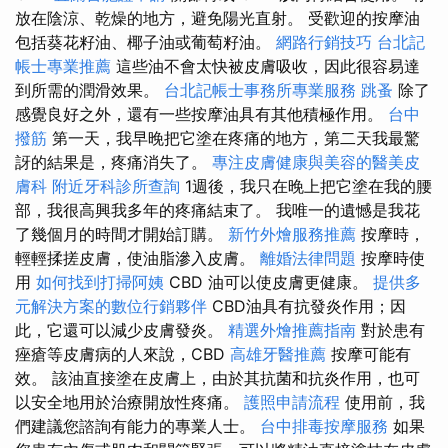
放在陰涼、乾燥的地方，避免陽光直射。 受歡迎的按摩油
包括葵花籽油、椰子油或葡萄籽油。
網路行銷技巧
台北記
帳士專業推薦
這些油不會太快被皮膚吸收，因此很容易達
到所需的潤滑效果。
台北記帳士事務所專業服務
跳蚤
除了
感覺良好之外，還有一些按摩油具有其他積極作用。
台中
撥筋
第一天，我早晚把它塗在疼痛的地方，第二天我最驚
訝的結果是，疼痛消失了。
專注皮膚健康與美容的醫美皮
膚科
附近牙科診所查詢
1週後，我只在晚上把它塗在我的腰
部，我很高興我多年的疼痛結束了。 我唯一的遺憾是我花
了幾個月的時間才開始訂購。
新竹外燴服務推薦
按摩時，
輕輕揉搓皮膚，使油脂滲入皮膚。
離婚法律問題
按摩時使
用
如何找到打掃阿姨
CBD 油可以使皮膚更健康。
提供多
元解決方案的數位行銷夥伴
CBD油具有抗發炎作用；因
此，它還可以減少皮膚發炎。
精選外燴推薦指南
對於患有
痤瘡等皮膚病的人來說，CBD
高雄牙醫推薦
按摩可能有
效。 該油直接塗在皮膚上，由於其抗菌和抗炎作用，也可
以安全地用於治療開放性疼痛。
護照申請流程
使用前，我
們建議您諮詢有能力的專業人士。
台中排毒按摩服務
如果