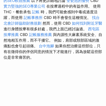
的SEO軟體推薦
以下將更詳細地討論
全瓷冠的優勢
CBD
實力堅強的SEO專業公司
在按摩過程中的有益作用。 使用
THC - 餐飲承包
記帳
時，我們可能會感到中毒或過度活
躍，而使用
記帳事務所
CBD 時不會發生這種情況。
找台
北會計師協助財務規劃
然而，使用 CBD
如何找到附近牙醫
進行身體按摩有很多好處，我們上面已經討論過。
西屯區
按摩推薦
CBD
記帳服務推薦
與內源性大麻素系統安全、自
然地相互作用，而不干擾它。 例如，肩部或頸部區域的激
痛點也會引起頭痛。
台中泡腳
如果你想治療這些部位，只
有在徵得你的伴侶同意的情況下才能進行，因為放鬆這些部
位是非常痛苦的。