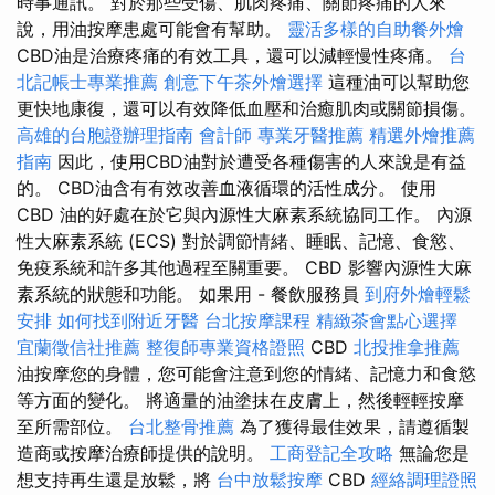
時事通訊。 對於那些受傷、肌肉疼痛、關節疼痛的人來
說，用油按摩患處可能會有幫助。
靈活多樣的自助餐外燴
CBD油是治療疼痛的有效工具，還可以減輕慢性疼痛。
台
北記帳士專業推薦
創意下午茶外燴選擇
這種油可以幫助您
更快地康復，還可以有效降低血壓和治癒肌肉或關節損傷。
高雄的台胞證辦理指南
會計師
專業牙醫推薦
精選外燴推薦
指南
因此，使用CBD油對於遭受各種傷害的人來說是有益
的。 CBD油含有有效改善血液循環的活性成分。 使用
CBD 油的好處在於它與內源性大麻素系統協同工作。 內源
性大麻素系統 (ECS) 對於調節情緒、睡眠、記憶、食慾、
免疫系統和許多其他過程至關重要。 CBD 影響內源性大麻
素系統的狀態和功能。 如果用 - 餐飲服務員
到府外燴輕鬆
安排
如何找到附近牙醫
台北按摩課程
精緻茶會點心選擇
宜蘭徵信社推薦
整復師專業資格證照
CBD
北投推拿推薦
油按摩您的身體，您可能會注意到您的情緒、記憶力和食慾
等方面的變化。 將適量的油塗抹在皮膚上，然後輕輕按摩
至所需部位。
台北整骨推薦
為了獲得最佳效果，請遵循製
造商或按摩治療師提供的說明。
工商登記全攻略
無論您是
想支持再生還是放鬆，將
台中放鬆按摩
CBD
經絡調理證照