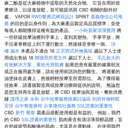
麻二酚是從大麻植物中提取的天然化合物。 它旨在用於按
摩療法，以促進放鬆，並可能提供與 CBD 相關的額外好
處。 VAPOR
RWD響應式網頁設計
SPIRIT
嘉義徵信公司推
薦
的目的是以身作則，為大麻產品製定高品質標準，並使
每個人都能獲得這種有益的產品。
一小時居家清潔費用
將
一些舒緩按摩油擦到手掌上，直到其變熱。 手掌平放，將
手沿著脊椎從上到下運行數次，然後移至脊椎一側。
頂
樓 漏水
本產品不適合 18
正宗西式外燴風味
歲以下人士使
用或出售給 18
辦護照所需文件
歲以下人士。
毛孔粗大的
有效解決方案，重拾光滑肌膚
如果您患有嚴重的健康狀況
或正在服用處方藥，請在使用前諮詢您的醫生。 將適量的
油塗抹在皮膚上，然後輕輕按摩至所需部位。 為了獲得最
佳效果，請遵循製造商或按摩治療師提供的說明。 無論您
是想支持再生還是放鬆，將 CBD 按摩油與其他 - 餐飲供應
鏈
護理之家 永和
台中按摩服務推薦討論區
到府外燴輕鬆
安排
台中整復療程
台東徵信社服務
SSL證書的重要性
CBD
新竹 整復
霜產品搭配使用都是有益的。 例如，我們
的 CBD
SSL證書的重要性
肌肉膏含有清涼薄荷醇晶體，旨
在舒緩疲勞和酸痛的肌肉，尤其是在運動後。 在使用我們