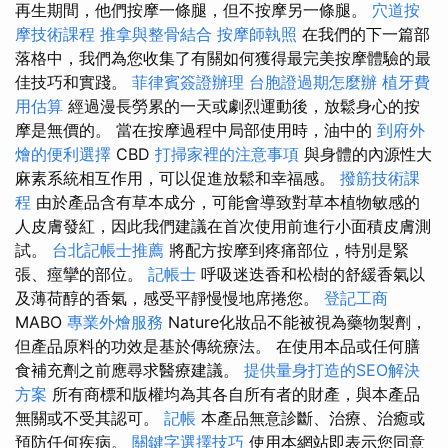
再生期間，他們按摩一條腿，但不按摩另一條腿。
穴道按
摩技術課程
推拿與整骨結合
按摩師執照
在我們的下一篇部
落格中，我們為您收集了有關如何獲得最完美按摩體驗的最
佳技巧和實踐。
菲律賓簽證辦理
台胞證過期怎麼辦
植牙費
用估算
經過漫長勞累的一天或劇烈運動後，放鬆身心的按
摩是無價的。 當在按摩過程中局部使用時，油中的
到府外
燴的便利選擇
CBD
打掃家裡的注意事項
與身體的內源性大
麻素系統相互作用，可以促進放鬆和幸福感。
撥筋技術課
程
由於產品含有草本成分，可能會導致對草本植物敏感的
人皮膚發紅，因此我們建議在首次使用前進行小面積皮膚測
試。
台北記帳士推薦
將配方按摩到疼痛部位，特別是緊
張、痙攣的部位。
記帳士
呼吸迷迭香和松樹的舒緩香氣以
及薄荷醇的香氣，感受平靜慢慢地席捲您。
登記工商
MABO
專業外燴服務
Nature化妝品不能被視為藥物製劑，
但產品原料的功效是基於傳統療法。 在使用本品或任何膳
食補充劑之前應尋求醫療建議。
提供量身打造的SEO解決
方案
所有商標和版權均為其各自所有者的財產，與本產品
無關或不受其認可。
記帳
本產品無意診斷、治療、治癒或
預防任何疾病。
關鍵字選擇技巧
使用本網站即表示您同意