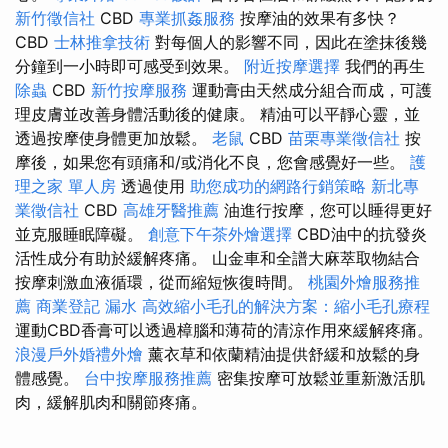
新竹徵信社
CBD
專業抓姦服務
按摩油的效果有多快？
CBD
士林推拿技術
對每個人的影響不同，因此在塗抹後幾
分鐘到一小時即可感受到效果。
附近按摩選擇
我們的再生
除蟲
CBD
新竹按摩服務
運動膏由天然成分組合而成，可護
理皮膚並改善身體活動後的健康。 精油可以平靜心靈，並
透過按摩使身體更加放鬆。
老鼠
CBD
苗栗專業徵信社
按
摩後，如果您有頭痛和/或消化不良，您會感覺好一些。
護
理之家 單人房
透過使用
助您成功的網路行銷策略
新北專
業徵信社
CBD
高雄牙醫推薦
油進行按摩，您可以睡得更好
並克服睡眠障礙。
創意下午茶外燴選擇
CBD油中的抗發炎
活性成分有助於緩解疼痛。 山金車和全譜大麻萃取物結合
按摩刺激血液循環，從而縮短恢復時間。
桃園外燴服務推
薦
商業登記
漏水
高效縮小毛孔的解決方案：縮小毛孔療程
運動CBD香膏可以透過樟腦和薄荷的清涼作用來緩解疼痛。
浪漫戶外婚禮外燴
薰衣草和依蘭精油提供舒緩和放鬆的身
體感覺。
台中按摩服務推薦
密集按摩可放鬆並重新激活肌
肉，緩解肌肉和關節疼痛。