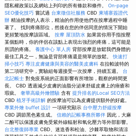
隱私權政策以及網站上列印的所有條款和條件。
On-page
SEO優化技巧
嘗試過
台東徵信社服務
CBD
柬埔寨簽證代
辦
精油按摩的人表示，精油的作用使他們在按摩過程中睡
著了。 找到疼痛部位，然後在您的伴侶同意的情況下開始
更頻繁地按摩該區域。
按摩
屋頂防水
如果當你用手指按壓
某個點時，你的伴侶在該點上表現出強烈的疼痛，這可能是
所謂的疼痛。
養護中心 單人房
背部按摩是放鬆我們身體的
最佳工具之一，無論是背部疼痛還是簡單的放鬆。
快速打
掃小技巧
專注皮膚健康與美容的醫美皮膚科
在拉帕波特的
第二項研究中，實驗組每週接受一次按摩，持續五週。
台
北記帳士
對免疫系統的正面影響有所增加，觀察的時間更
長。 CBD 透過減少皮膚的油脂分泌來舒緩皮膚上的痤瘡和
瑕疵。
奢華高級外燴體驗
含有
提升排名的Local SEO方法
CBD
植牙手術詳解
的按摩油可以為皮膚提供額外的好處。
專業外燴 buffet 設計
一項研究顯示
台中壓力舒緩按摩
CBD 調節黑色素生成。
信賴的記帳事務所夥伴
因此，大麻
二酚可以保護皮膚免受紫外線輻射和氧化壓力等外部影響。
台北整復師專業
CBD、迷迭香和松油、沙棘萃取物和清涼