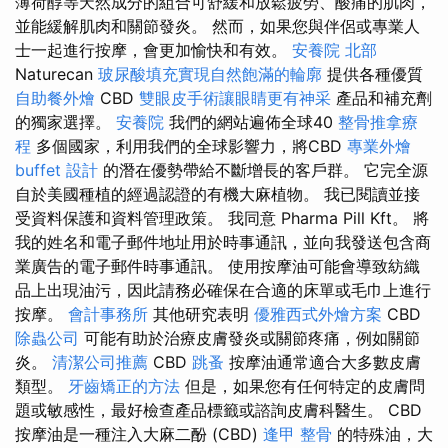
薄荷醇等天然成分的組合可舒緩和放鬆疲勞、酸痛的肌肉，
並能緩解肌肉和關節發炎。 然而，如果您與伴侶或專業人
士一起進行按摩，會更加愉快和有效。
安養院 北部
Naturecan
玻尿酸填充實現自然飽滿的輪廓
提供各種優質
自助餐外燴
CBD
雙眼皮手術讓眼睛更有神采
產品和補充劑
的獨家選擇。
安養院
我們的網站遍佈全球40
整骨推拿療
程
多個國家，利用我們的全球影響力，將CBD
專業外燴
buffet 設計
的潛在優勢帶給不斷增長的客戶群。 它完全源
自於美國種植的經過認證的有機大麻植物。 我已閱讀並接
受資料保護和資料管理政策。 我同意 Pharma Pill Kft。 將
我的姓名和電子郵件地址用於時事通訊，並向我發送包含商
業廣告的電子郵件時事通訊。 使用按摩油可能會導致紡織
品上出現油污，因此請務必確保在合適的床單或毛巾上進行
按摩。
會計事務所
其他研究表明
優雅西式外燴方案
CBD
除蟲公司
可能有助於治療皮膚發炎或關節疼痛，例如關節
炎。
清潔公司推薦
CBD
跳蚤
按摩油通常適合大多數皮膚
類型。
牙齒矯正的方法
但是，如果您有任何特定的皮膚問
題或敏感性，最好檢查產品標籤或諮詢皮膚科醫生。 CBD
按摩油是一種注入大麻二酚 (CBD)
逢甲 整骨
的特殊油，大