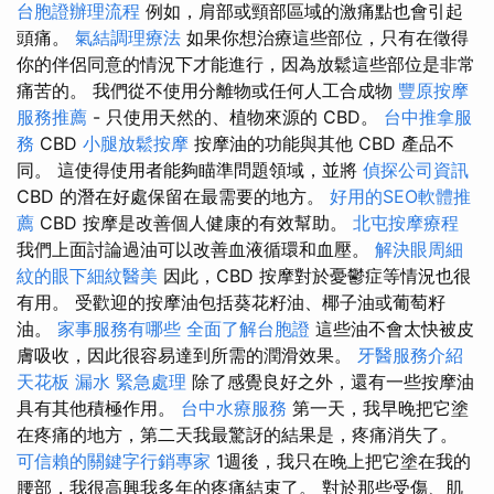
台胞證辦理流程
例如，肩部或頸部區域的激痛點也會引起
頭痛。
氣結調理療法
如果你想治療這些部位，只有在徵得
你的伴侶同意的情況下才能進行，因為放鬆這些部位是非常
痛苦的。 我們從不使用分離物或任何人工合成物
豐原按摩
服務推薦
- 只使用天然的、植物來源的 CBD。
台中推拿服
務
CBD
小腿放鬆按摩
按摩油的功能與其他 CBD 產品不
同。 這使得使用者能夠瞄準問題領域，並將
偵探公司資訊
CBD 的潛在好處保留在最需要的地方。
好用的SEO軟體推
薦
CBD 按摩是改善個人健康的有效幫助。
北屯按摩療程
我們上面討論過油可以改善血液循環和血壓。
解決眼周細
紋的眼下細紋醫美
因此，CBD 按摩對於憂鬱症等情況也很
有用。 受歡迎的按摩油包括葵花籽油、椰子油或葡萄籽
油。
家事服務有哪些
全面了解台胞證
這些油不會太快被皮
膚吸收，因此很容易達到所需的潤滑效果。
牙醫服務介紹
天花板 漏水 緊急處理
除了感覺良好之外，還有一些按摩油
具有其他積極作用。
台中水療服務
第一天，我早晚把它塗
在疼痛的地方，第二天我最驚訝的結果是，疼痛消失了。
可信賴的關鍵字行銷專家
1週後，我只在晚上把它塗在我的
腰部，我很高興我多年的疼痛結束了。 對於那些受傷、肌