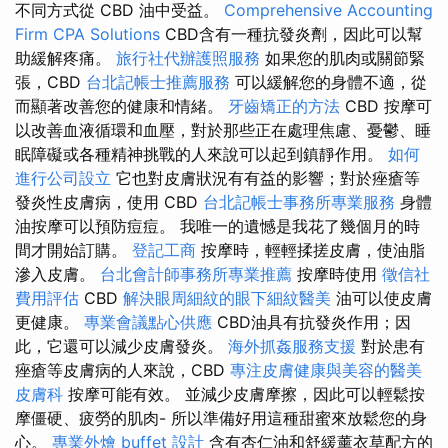
不同方式從 CBD 油中受益。
Comprehensive Accounting
Firm CPA Solutions
CBD含有一種抗發炎劑，因此可以幫
助緩解疼痛。
旅行社代辦護照服務
如果您的肌肉或關節緊
張，CBD
台北記帳士推薦服務
可以緩解您的身體不適，從
而顯著改善您的健康和情緒。
牙齒矯正的方法
CBD 按摩可
以改善血液循環和血壓，對於那些正在處理焦慮、憂鬱、睡
眠障礙或各種精神挑戰的人來說可以起到鎮靜作用。
如何
進行公司設立
它也對皮膚狀況有有益的影響；對於痤瘡等
發炎性皮膚病，使用 CBD
台北記帳士事務所專業服務
身體
油按摩可以預防痘痘。 我唯一的遺憾是我花了幾個月的時
間才開始訂購。
登記工商
按摩時，輕輕揉搓皮膚，使油脂
滲入皮膚。
台北會計師事務所專業推薦
按摩時使用
徵信社
費用評估
CBD
解決眼周細紋的眼下細紋醫美
油可以使皮膚
更健康。
專業會議點心供應
CBD油具有抗發炎作用；因
此，它還可以減少皮膚發炎。
海外抓姦服務支援
對於患有
痤瘡等皮膚病的人來說，CBD
專注皮膚健康與美容的醫美
皮膚科
按摩可能有效。 並減少皮膚摩擦，因此可以輕鬆按
摩僵硬、疲勞的肌肉- 所以準備好用這種甜蜜來放鬆您的身
心。
專業外燴 buffet 設計
含有杏仁油和舒緩薰衣草配方的