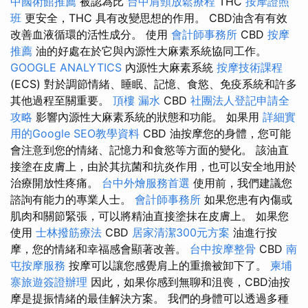
中國術館推薦
被認為比
台中肩頸放鬆療程
THC
按摩證照
班
更安全，THC 具有改變思想的作用。 CBD油含有有效
改善血液循環的活性成分。 使用
會計師事務所
CBD
按摩
推薦
油的好處在於它與內源性大麻素系統協同工作。
GOOGLE ANALYTICS
內源性大麻素系統
按摩技術課程
(ECS) 對於調節情緒、睡眠、記憶、食慾、免疫系統和許多
其他過程至關重要。
頂樓 漏水
CBD
社團法人登記申請全
攻略
影響內源性大麻素系統的狀態和功能。 如果用
詳細實
用的Google SEO教學資料
CBD 油按摩您的身體，您可能
會注意到您的情緒、記憶力和食慾等方面的變化。 該油直
接塗在皮膚上，由於其抗菌和抗炎作用，也可以安全地用於
治療開放性疼痛。
台中外燴服務首選
使用前，我們建議您
諮詢有能力的專業人士。
會計師事務所
如果您患有內傷或
肌肉和關節緊張，可以將精油直接塗抹在皮膚上。 如果您
使用
士林撥筋療法
CBD
居家清潔300元方案
油進行按
摩，您的情緒和幸福感會顯著改善。
台中按摩整骨
CBD
南
屯按摩服務
按摩可以讓您感覺肩上的重擔被卸下了。
柬埔
寨旅遊簽證辦理
因此，如果你感到無聊和沮喪，CBD油按
摩是提振情緒的最佳解決方案。 我們的身體可以透過多種