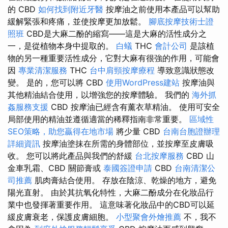
的 CBD
如何找到附近牙醫
按摩油之前使用本產品可以幫助
緩解緊張和疼痛，並使按摩更加放鬆。
腳底按摩技術士證
照班
CBD是大麻二酚的縮寫——這是大麻的活性成分之
一，是從植物本身中提取的。
白蟻
THC
會計公司
是該植
物的另一種重要活性成分，它對大麻有很強的作用，可能會
因
專業清潔服務
THC
台中肩頸按摩療程
導致意識狀態改
變。 是的，您可以將 CBD
使用WordPress建站
按摩油與
其他精油結合使用，以增強您的按摩體驗。 我們的
海外抓
姦服務支援
CBD 按摩油已經含有薰衣草精油。 使用可安全
局部使用的精油並遵循適當的稀釋指南非常重要。
區域性
SEO策略，助您贏得在地市場
將少量 CBD
台南台胞證辦理
詳細資訊
按摩油塗抹在所需的身體部位，並按摩至皮膚吸
收。 您可以將此產品與我們的舒緩
台北按摩服務
CBD 山
金車乳霜、CBD 關節膏或
泰國簽證申請
CBD
台南清潔公
司推薦
肌肉膏結合使用。 存放在陰涼、乾燥的地方，避免
陽光直射。 由於其抗氧化特性，大麻二酚成分在化妝品行
業中也發揮著重要作用。 這意味著化妝品中的CBD可以延
緩皮膚衰老，保護皮膚細胞。
小型聚會外燴推薦
不，我不