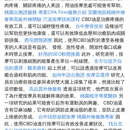
肉疼痛、關節疼痛的人來說，用油按摩患處可能會有幫助。
桃園台胞證服務
專業CPA Firm服務介紹
宜蘭地區精緻外燴
奢華高級外燴體驗
穴道按摩技術課程
CBD油是治療疼痛的
有效工具，還可以減輕慢性疼痛。
台中整骨技術
這種油可
以幫助您更快地康復，還可以有效降低血壓和治癒肌肉或關
節損傷。
西屯體態調整
因此，使用CBD油對於遭受各種傷
害的人來說是有益的。 發燒、急性發炎、開放性傷口或麻
木時禁止按摩。
好用的SEO軟體推薦
此外，研究表明，按
摩可以刺激細胞的能量產生單位—粒線體。
全方位提升自
信的選擇：醫美療程
綜上所述，可以說透過按摩可以改善
癒合過程和肌肉功能。
如何申請台胞證
按摩店選擇
研究人
員在治療前後從參與者的雙大腿上採集了樣本，然後比較了
這些數值。
高品質外燴服務
透過這項研究，他們首次展示
了為什麼按摩具有緩解疼痛的效果。
桃園植牙專業醫師
另
一項研究的結果可能會引起所有運動員的興趣。 CBD油還
含有亞麻油酸，它有助於調節皮膚油脂的產生，並防止皮膚
上痤瘡的形成。
台中頭部放鬆按摩
桃園外燴服務專家
因
此，使用CBD油進行按摩可以有效改善皮膚狀況。
找台北