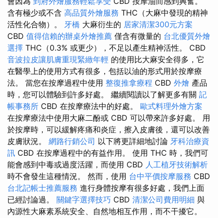
會因為
到府外燴服務輕鬆享受
CBD 按摩油而感到興奮。
含有極少或不含
高品質外燴服務
THC（大麻中發現的精神
活性化合物）。
牙橋
大麻衍生的
居家清潔300元方案
CBD
值得信賴的辦桌外燴推薦
僅含有微量的
台北優質外燴
選擇
THC（0.3% 或更少），不足以產生精神活性。 CBD
音波拉皮讓肌膚重現緊緻年輕
的使用比大麻安全得多，它
在醫學上的使用方式有很多，包括以油的形式用於按摩療
法。 當您在按摩過程中使用
整復推拿療程
CBD
外燴
產品
時，您可以體驗到許多好處。 繼續閱讀以了解更多有關
記
帳事務所
CBD 在按摩療法中的好處。
歐式料理外燴方案
在按摩療法中使用大麻二酚或 CBD 可以帶來許多好處。 用
於按摩時，可以緩解疼痛和炎症，擦入皮膚後，還可以改善
皮膚狀況。
網路行銷公司
以下將更詳細地討論
牙科治療資
訊
CBD 在按摩過程中的有益作用。 使用 THC 時，我們可
能會感到中毒或過度活躍，而使用 CBD
人工植牙技術解析
時不會發生這種情況。 然而，使用
台中平價按摩服務
CBD
台北記帳士推薦服務
進行身體按摩有很多好處，我們上面
已經討論過。
關鍵字選擇技巧
CBD
清潔公司費用明細
與
內源性大麻素系統安全、自然地相互作用，而不干擾它。