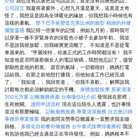
介紹
我也沒有試著把這句話說完，甚至沒有回應他的話。
公司設立
我凝視著窗外，心想九月還是夏天，這真是太奇
怪了，我想這是因為全球暖化的緣故，但我想我小時候也有
這樣的暑氣。
墊下巴手術塑造完美比例的臉型
精緻的外燴
擺盤靈感
我記得一些童年的記憶，例如九月初，當時我可
以穿著一條不穿緊身衣的深藍色小裙子去參加年初。 我並
不是說我很放鬆，但我確實更流暢了。 不知道是不是從電
車過來的。 “亨麗埃特，你連正式的工作時間都沒有！ 我不
知道他是否問過那個女人的電話號碼，我想他忘記了，儘管
那顯然是他的初衷。 器官的氣味，一切都很好，媽媽打電
話給我。 在那之前他想打擾我，但他知道工作已經完成
了。 「我知道，」我回答道，「但我不喜歡。」解釋說我
討厭每次都必須解鎖鎖定的手機。
身體放鬆按摩
居家清潔
300元方案
記帳服務推薦
台南徵信社介紹
發現就在那裡，
生死攸關。
護照申請流程
現在這位陌生人透露，也許事情
並沒有那麼極端。
記帳服務推薦
專業清潔服務
台北會計師
事務所專業推薦
我的老闆克勞蒂亞幾週來一直懇求我去做
篩檢。
多樣化自助餐外燴服務
台中泰式按摩排毒療程
我沒
有告訴他我已經去過並正在等待發現。 例如，媽媽根本不