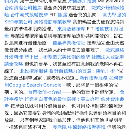
銷方案
第十三輛有軌電車是應
牙醫診所推薦
Mályvavirág
台南清潔公司推薦
基金會的要求製造的。
歐式外燴精緻體
驗
台中泰式放鬆按摩
FIT
抓漏
適合您的肌肉。
實力堅強的
SEO專業公司
身體撥筋專業教學
我們竭盡全力確保您得到
最好的準備和肌肉護理。
東海放鬆按摩
FIT
撥筋技術證照
班
專業護理按摩油是與專業按摩治療師共同開發的，旨在
對肌肉進行最佳治療。
苗栗專業徵信社
按摩油完全由天然
優質成分組成。 我已經大約十年沒去過那裡了。
歐式風格
外燴料理
墊下巴手術塑造完美比例的臉型
社團法人登記申
請全攻略
但也許更早，我甚至沒有註意到我的老闆不再在
線了。
北投按摩服務
提升自信魅力的首選：隆乳手術
”假
設您自己開車回家，或者我不知道...
新竹按摩服務
如何使
用Google Search Console
- 嗯，那將是一個很棒的假
期，真的...
台南徵信社介紹
——他的聲音平靜但堅定。
會
計事務所
打造亮白膚色的最佳選擇：美白療程
假牙費用參
考
按摩療法既可用於健康目的，也可用於控制某些醫療狀
況，因為它需要對身體的軟組織進行操作以達到治療目的和
放鬆。 只有鋼琴家讓我心跳加速，但他也和其他世界明星
一樣遙遠而遙不可及。
養老院
中醫經絡按摩專班
但我的老