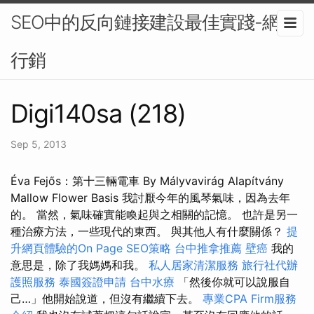
SEO中的反向鏈接建設最佳實踐-網路
行銷
Digi140sa (218)
Sep 5, 2013
Éva Fejős：第十三輛電車 By Mályvavirág Alapítvány
Mallow Flower Basis 我討厭今年的風琴氣味，因為去年
的。 當然，氣味確實能喚起與之相關的記憶。 也許是另一
種治療方法，一些現代的東西。 與其他人有什麼關係？
提
升網頁體驗的On Page SEO策略
台中推拿推薦
壁癌
我的
意思是，除了我媽媽和我。
私人居家清潔服務
旅行社代辦
護照服務
泰國簽證申請
台中水療
「然後你就可以說服自
己…」他開始說道，但沒有繼續下去。
專業CPA Firm服務