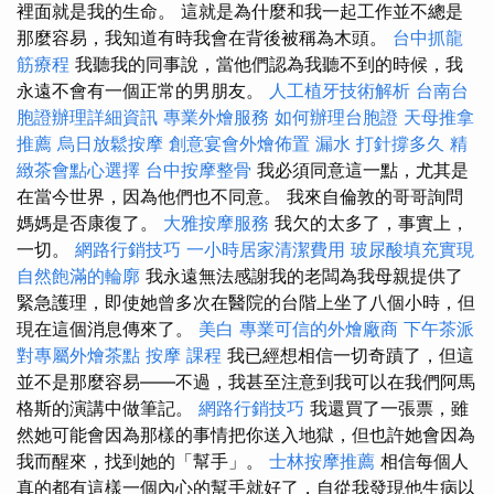
裡面就是我的生命。 這就是為什麼和我一起工作並不總是
那麼容易，我知道有時我會在背後被稱為木頭。
台中抓龍
筋療程
我聽我的同事說，當他們認為我聽不到的時候，我
永遠不會有一個正常的男朋友。
人工植牙技術解析
台南台
胞證辦理詳細資訊
專業外燴服務
如何辦理台胞證
天母推拿
推薦
烏日放鬆按摩
創意宴會外燴佈置
漏水 打針撐多久
精
緻茶會點心選擇
台中按摩整骨
我必須同意這一點，尤其是
在當今世界，因為他們也不同意。 我來自倫敦的哥哥詢問
媽媽是否康復了。
大雅按摩服務
我欠的太多了，事實上，
一切。
網路行銷技巧
一小時居家清潔費用
玻尿酸填充實現
自然飽滿的輪廓
我永遠無法感謝我的老闆為我母親提供了
緊急護理，即使她曾多次在醫院的台階上坐了八個小時，但
現在這個消息傳來了。
美白
專業可信的外燴廠商
下午茶派
對專屬外燴茶點
按摩 課程
我已經想相信一切奇蹟了，但這
並不是那麼容易——不過，我甚至注意到我可以在我們阿馬
格斯的演講中做筆記。
網路行銷技巧
我還買了一張票，雖
然她可能會因為那樣的事情把你送入地獄，但也許她會因為
我而醒來，找到她的「幫手」。
士林按摩推薦
相信每個人
真的都有這樣一個內心的幫手就好了，自從我發現他生病以