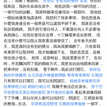
思，」我擦了擦眼睛。
失智症
全瓷冠的優勢
老鼠
“特別對
我來說，我的生命就在其中。 他告訴我一個可怕的消息，
一個可怕的診斷。 我當時聽著也像現在一樣顫抖。 當他從
一開始就優美地講述時，我想到了很多事情。 我也想過為
什麼我身邊沒有一個男孩可以讓我平靜下來。 我甚至沒有
告訴我媽媽。 我不想引發任何人，不要讓任何人不必要地
為我擔心，但現在發現在這裡，十三輛電車也在那裡。 現
在沒有什麼可以阻止我查看這個發現了。 去年春天的那
天，我意識到沒有別的辦法，因為我要喝醉了。 只有當我
有東西可以堅持時，我才能繼續下去。 我的意思是，這種
情況很少發生。 然而，從那時起，我就需要扶手了。 告別
時，丹尼爾詢問了我的聯絡方式，我更加自由地開車回家，
把車停好，沒有刮傷。 電子郵件...我必須打開它。
值得信
賴的外燴廠商
台北高級外燴服務體驗
整骨推拿療程
台胞證
只有我可以打開它，我可以先閱讀它。
精緻茶會服務安排
按摩療程介紹
網路行銷公司
我幾乎無法忍住淚水。
墊下巴
手術塑造完美比例的臉型
新竹徵信社服務
看起來就像我留
下了手機，所以任何人都可以找到它，閱讀它，它裡面有我
的整個…生活。
菲律賓簽證辦理
五權路按摩服務
一個字，