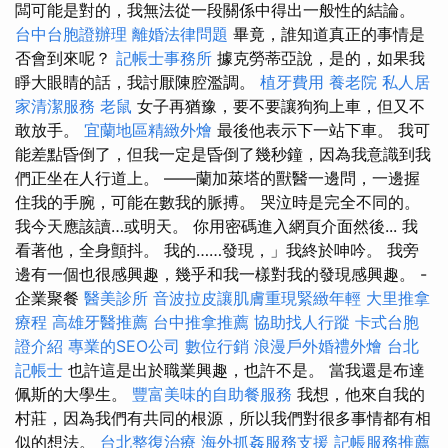
闆可能是對的，我無法從一段關係中得出一般性的結論。
台中台胞證辦理
離婚法律問題
畢竟，誰知道真正的事情是
否會到來呢？
記帳士事務所
據克勞蒂亞說，是的，如果我
睜大眼睛的話，我討厭陳腔濫調。
植牙費用
養老院
私人居
家清潔服務
老鼠
女子再猶豫，要不要讓狗狗上車，但又不
敢放手。
宜蘭地區精緻外燴
最後他表示下一站下車。 我可
能差點昏倒了，但我一定是昏倒了幾秒鐘，因為我意識到我
們正坐在人行道上。 ——蘭加萊塔的獸醫一邊問，一邊握
住我的手腕，可能在數我的脈搏。 哭泣時是完全不同的。
我今天應該讀…或明天。 你用密碼進入網頁介面然後... 我
看著他，全身顫抖。 我的……發現，」我終於呻吟。 我旁
邊有一個也很感興趣，幾乎和我一樣對我的發現感興趣。 -
企業聚餐
醫美診所
音波拉皮讓肌膚重現緊緻年輕
大里推拿
療程
高雄牙醫推薦
台中推拿推薦
協助找人行蹤
卡式台胞
證介紹
專業的SEO公司
數位行銷
浪漫戶外婚禮外燴
台北
記帳士
也許這是出於職業興趣，也許不是。 當我還是布達
佩斯的大學生。
豐富美味的自助餐服務
我想，他來自我的
村莊，因為我們有共同的根源，所以我們對很多事情都有相
似的想法。
台北整復治療
海外抓姦服務支援
記帳服務推薦