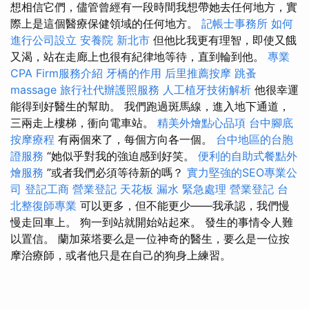
想相信它們，儘管曾經有一段時間我想帶她去任何地方，實
際上是這個醫療保健領域的任何地方。
記帳士事務所
如何
進行公司設立
安養院 新北市
但他比我更有理智，即使又餓
又渴，站在走廊上也很有紀律地等待，直到輪到他。
專業
CPA Firm服務介紹
牙橋的作用
后里推薦按摩
跳蚤
massage
旅行社代辦護照服務
人工植牙技術解析
他很幸運
能得到好醫生的幫助。 我們跑過斑馬線，進入地下通道，
三兩走上樓梯，衝向電車站。
精美外燴點心品項
台中腳底
按摩療程
有兩個來了，每個方向各一個。
台中地區的台胞
證服務
“她似乎對我的強迫感到好笑。
便利的自助式餐點外
燴服務
”或者我們必須等待新的嗎？
實力堅強的SEO專業公
司
登記工商
營業登記
天花板 漏水 緊急處理
營業登記
台
北整復師專業
可以更多，但不能更少——我承認，我們慢
慢走回車上。 狗一到站就開始站起來。 發生的事情令人難
以置信。 蘭加萊塔要么是一位神奇的醫生，要么是一位按
摩治療師，或者他只是在自己的狗身上練習。