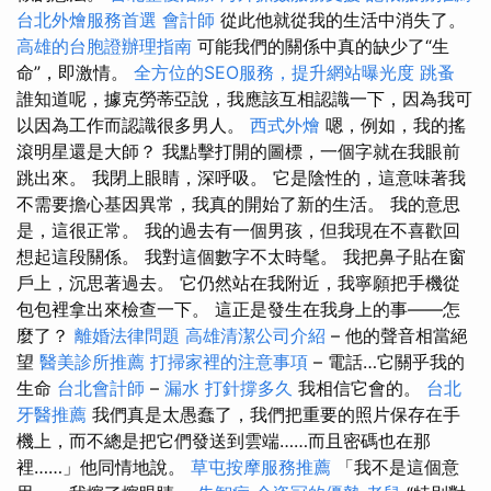
台北外燴服務首選
會計師
從此他就從我的生活中消失了。
高雄的台胞證辦理指南
可能我們的關係中真的缺少了“生
命”，即激情。
全方位的SEO服務，提升網站曝光度
跳蚤
誰知道呢，據克勞蒂亞說，我應該互相認識一下，因為我可
以因為工作而認識很多男人。
西式外燴
嗯，例如，我的搖
滾明星還是大師？ 我點擊打開的圖標，一個字就在我眼前
跳出來。 我閉上眼睛，深呼吸。 它是陰性的，這意味著我
不需要擔心基因異常，我真的開始了新的生活。 我的意思
是，這很正常。 我的過去有一個男孩，但我現在不喜歡回
想起這段關係。 我對這個數字不太時髦。 我把鼻子貼在窗
戶上，沉思著過去。 它仍然站在我附近，我寧願把手機從
包包裡拿出來檢查一下。 這正是發生在我身上的事——怎
麼了？
離婚法律問題
高雄清潔公司介紹
– 他的聲音相當絕
望
醫美診所推薦
打掃家裡的注意事項
– 電話…它關乎我的
生命
台北會計師
–
漏水 打針撐多久
我相信它會的。
台北
牙醫推薦
我們真是太愚蠢了，我們把重要的照片保存在手
機上，而不總是把它們發送到雲端……而且密碼也在那
裡……」他同情地說。
草屯按摩服務推薦
「我不是這個意