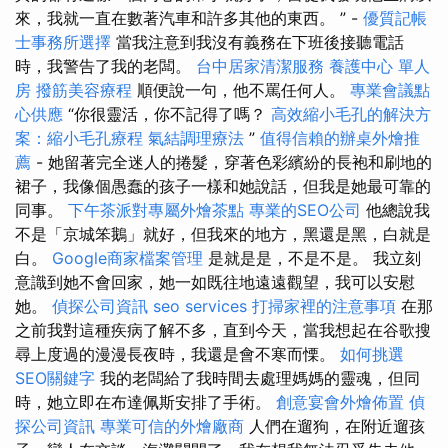
來，我就一直在數著汽車和許多其他的東西。 ” -
優質記帳
士事務所選擇
當我注意到我沒有義務在下班後接聽電話
時，我警告了我的老闆。
台中居家清潔服務
養護中心 單人
房
撥筋美容療程
順便說一句，他不罵任何人。
專業會議點
心供應
“你很靈活，你不記得了嗎？
高效縮小毛孔的解決方
案：縮小毛孔療程
氣結調理療法
”
值得信賴的辦桌外燴推
薦
- 她留著完全迷人的捲髮，穿著色彩繽紛的長袍和刷地的
裙子，我像個愚蠢的孩子一樣和她說話，但我是她最可靠的
同事。
下午茶派對專屬外燴茶點
專業的SEO公司
他總說我
不是「京城笨鵝」就好，但我來的地方，黑還是黑，白就是
白。
Google商家檔案管理
是就是是，不是不是。 我立刻
意識到她不會回家，她一如既往地遠遠觀望，我可以安慰
她。
偵探公司資訊
seo services
打掃家裡的注意事項
在那
之前我對這種疾病了解不多，直到今天，當我想起在谷歌搜
尋上度過的漫漫長夜時，我還是會不寒而慄。
如何挑選
SEO關鍵字
我的老闆給了我時間去處理媽媽的靈魂，但同
時，她立即在布達佩斯安排了手術。
創意宴會外燴佈置
偵
探公司資訊
專業可信的外燴廠商
人們在遛狗，在附近遛孩