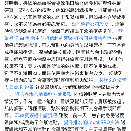
好時機，持續的高血壓會導致傷口癒合緩慢和病理性疤痕。
確實，某些形式的按摩，例如深層組織按摩，可能會引起一
些不適，尤其是當您的肌肉非常緊張時，但如果不適變成疼
痛，您不必認為有必要忍受它。
如何進行公司設立
，請隨
時告訴我您的按摩師，治療已經超出了您的疼痛閾值。
營
業登記
白蟻
台中值得信賴的牙醫
打掃阿姨價格查詢
按摩
治療師經過培訓，可以幫助您的身體放鬆和康復，而不是造
成疼痛和瘀傷。 深層組織按摩後，隔天通常會出現輕微酸
痛，但您不應在治療中表現得好像疼痛就是目標。 與其他
按摩不同，泰式按摩是所謂的乾按摩，即不使用油或霜。
它們不刺激肌肉，而是使用壓力技術來刺激穴位。 鎂缺乏
症－體內鎂缺乏會導致頸部疼痛和肌肉緊張。
長照2.0
清潔
人員需求
跳蚤
鎂是幫助肌肉收縮和放鬆的必需礦物質之
一。
適合各場合的餐點外燴服務
14.精神狀態－在壓力大的
情況下，作為一種本能的、難以察覺的反應，肩膀被拉起，
肌肉緊張，這種僵硬、緊張的姿勢長期下去會導致頸部疼
痛。
菲律賓簽證申請流程
運動－前一天，您在健身房過度
鍛鍊和/或跳過了伸展運動。
提升排名的Local SEO方法
過
度訓練和不當的運動也會導致頸部疼痛，主要是肩膀的過度