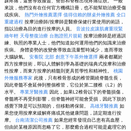
踝疼痛，還會導致膝蓋、臀部和脊椎出現疼痛症狀。 一般
來說，他們沒有在任何官方機構註冊，也不能幫助治療受傷
或疾病。
熱門外燴推薦選擇
值得信賴的辦桌外燴推薦
全口
重建過程
按摩治療師/按摩師是醫療保健行業使用的術語，
指以治療為目的進行按摩的人員。
音波拉皮讓肌膚重現緊
緻年輕
天母整復治療
台胞證照片規範
按摩治療師是經過訓
練、執照的專業人士，他們知道如何運用他們的知識來治療
疾病。 身體姿勢的改變會導致血流量暫時減少，進而導致
大腦缺氧。
安養院 北部
創意下午茶外燴選擇
兩者都屬於
西方按摩技術，即以人體解剖學為基礎的瑞典式按摩和治療
性按摩，而東方按摩的精髓則更具哲學性和精神性。
桃園
外燴服務專家
此後，只有椎骨形成的椎管圍繞脊髓生長，
因此脊髓不會延伸到整個椎管，它位於第二腰椎（L2）的
水平。
專業牙醫推薦
因此，如果L2椎骨以下的脊髓損傷，
脊髓將不再受到影響，但脊髓神經可能會受損，因此下肢的
感覺下降是可以預期的，但移動將保留。
高雄牙醫推薦
如
果您使用按摩來緩解疼痛或其他健康問題，請定期進行按
摩。
台南清潔公司推薦
如果您經常發現自己患有高血壓，
但由於某種原因而忽略了它，那麼癒合過程可能是處理它的