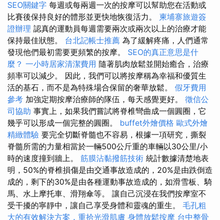
SEO關鍵字
每週或每兩週一次的按摩可以幫助您在活動或
比賽後保持良好的體形並更快地恢復活力。
柬埔寨旅遊簽
證辦理
認真的運動員每週需要兩次或兩次以上的治療才能
保持最佳狀態。
台北記帳士推薦
為了緩解疼痛，人們通常
發現他們最初需要更頻繁的按摩。
SEO的真正意思是什
麼？
一小時居家清潔費用
隨著肌肉放鬆並開始癒合，治療
頻率可以減少。 因此，我們可以將按摩稱為幸福和優質生
活的基石，而不是為特殊場合保留的奢華放鬆。
假牙費用
參考
加強定期按摩治療師的隊伍，每天感覺更好。
徵信公
司協助
事實上，如果我們嘗試將脊椎彎曲成一個圓圈，它
幾乎可以形成一個完整的圓圈。
buffet外燴價格
歐式外燴
精緻體驗
要完全切斷脊髓也不容易，根據一項研究，撕裂
脊髓所需的力量相當於一輛500公斤重的車輛以30公里/小
時的速度撞到牆上。
筋膜沾黏撥筋技術
統計數據清楚地表
明，50%的脊椎損傷是由交通事故造成的，20%是由跌倒造
成的，剩下的30%是由各種運動事故造成的，如滑雪板、騎
馬、水上摩托車、滑翔傘等。 讓自己沉浸在我們按摩室不
受干擾的寧靜中，讓自己享受身體和靈魂的重生。
毛孔粗
大的有效解決方案，重拾光滑肌膚
身體放鬆按摩
台中整骨