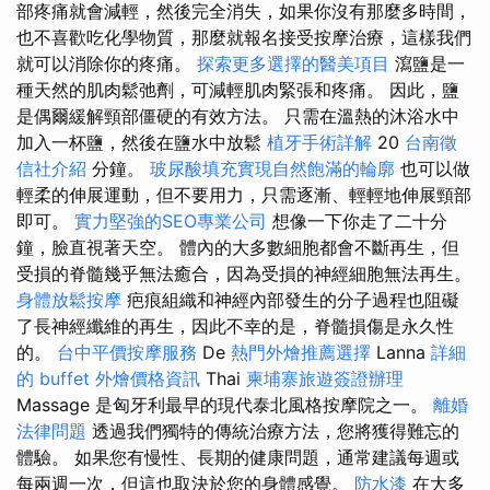
部疼痛就會減輕，然後完全消失，如果你沒有那麼多時間，
也不喜歡吃化學物質，那麼就報名接受按摩治療，這樣我們
就可以消除你的疼痛。
探索更多選擇的醫美項目
瀉鹽是一
種天然的肌肉鬆弛劑，可減輕肌肉緊張和疼痛。 因此，鹽
是偶爾緩解頸部僵硬的有效方法。 只需在溫熱的沐浴水中
加入一杯鹽，然後在鹽水中放鬆
植牙手術詳解
20
台南徵
信社介紹
分鐘。
玻尿酸填充實現自然飽滿的輪廓
也可以做
輕柔的伸展運動，但不要用力，只需逐漸、輕輕地伸展頸部
即可。
實力堅強的SEO專業公司
想像一下你走了二十分
鐘，臉直視著天空。 體內的大多數細胞都會不斷再生，但
受損的脊髓幾乎無法癒合，因為受損的神經細胞無法再生。
身體放鬆按摩
疤痕組織和神經內部發生的分子過程也阻礙
了長神經纖維的再生，因此不幸的是，脊髓損傷是永久性
的。
台中平價按摩服務
De
熱門外燴推薦選擇
Lanna
詳細
的 buffet 外燴價格資訊
Thai
柬埔寨旅遊簽證辦理
Massage 是匈牙利最早的現代泰北風格按摩院之一。
離婚
法律問題
透過我們獨特的傳統治療方法，您將獲得難忘的
體驗。 如果您有慢性、長期的健康問題，通常建議每週或
每兩週一次，但這也取決於您的身體感覺。
防水漆
在大多