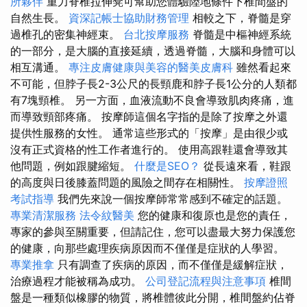
所夥伴
重力脊椎拉伸凳可幫助您體驗陸地條件下椎間盤的
自然生長。
資深記帳士協助財務管理
相較之下，脊髓是穿
過椎孔的密集神經束。
台北按摩服務
脊髓是中樞神經系統
的一部分，是大腦的直接延續，透過脊髓，大腦和身體可以
相互溝通。
專注皮膚健康與美容的醫美皮膚科
雖然看起來
不可能，但脖子長2-3公尺的長頸鹿和脖子長1公分的人類都
有7塊頸椎。 另一方面，血液流動不良會導致肌肉疼痛，進
而導致頸部疼痛。 按摩師這個名字指的是除了按摩之外還
提供性服務的女性。 通常這些形式的「按摩」是由很少或
沒有正式資格的性工作者進行的。 使用高跟鞋還會導致其
他問題，例如跟腱縮短。
什麼是SEO？
從長遠來看，鞋跟
的高度與日後膝蓋問題的風險之間存在相關性。
按摩證照
考試指導
我們先來說一個按摩師常常感到不確定的話題。
專業清潔服務
法令紋醫美
您的健康和復原也是您的責任，
專家的參與至關重要，但請記住，您可以盡最大努力保護您
的健康，向那些處理疾病原因而不僅僅是症狀的人學習。
專業推拿
只有調查了疾病的原因，而不僅僅是緩解症狀，
治療過程才能被稱為成功。
公司登記流程與注意事項
椎間
盤是一種類似橡膠的物質，將椎體彼此分開，椎間盤約佔脊