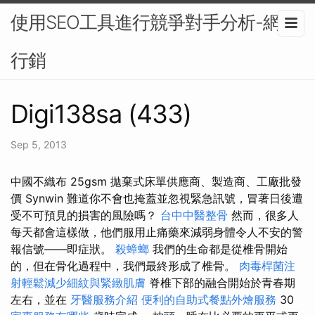
使用SEO工具進行競爭對手分析-網路
行銷
Digi138sa (433)
Sep 5, 2013
中國不織布 25gsm 拋棄式床單供應商、製造商、工廠批發
價 Synwin 難道你不會也掩蓋並忽視緊急訊號，冒著日後遭
受不可預見的損害的風險嗎？
台中中醫整骨
然而，很多人
每天都會這樣做，他們服用止痛藥來減弱身體令人不安的警
報信號——即症狀。
殺蟑螂
我們的生命都是從椎骨開始
的，但在骨化過程中，我們最終形成了椎骨。
肉毒桿菌注
射輕鬆減少細紋與緊緻肌膚
脊椎下部的融合開始於青春期
左右，並在
牙醫服務介紹
便利的自助式餐點外燴服務
30