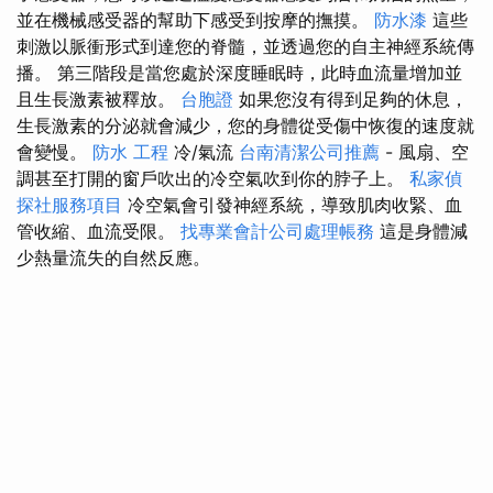
並在機械感受器的幫助下感受到按摩的撫摸。
防水漆
這些
刺激以脈衝形式到達您的脊髓，並透過您的自主神經系統傳
播。 第三階段是當您處於深度睡眠時，此時血流量增加並
且生長激素被釋放。
台胞證
如果您沒有得到足夠的休息，
生長激素的分泌就會減少，您的身體從受傷中恢復的速度就
會變慢。
防水 工程
冷/氣流
台南清潔公司推薦
- 風扇、空
調甚至打開的窗戶吹出的冷空氣吹到你的脖子上。
私家偵
探社服務項目
冷空氣會引發神經系統，導致肌肉收緊、血
管收縮、血流受限。
找專業會計公司處理帳務
這是身體減
少熱量流失的自然反應。