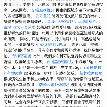
數情況下，受傷後，治療師可能會建議您在康復期間每週按
摩一次或兩次。
記帳服務推薦
再生的區域永遠不會像原來
的區域那麼靈活。
公司登記
隨著受傷次數和程度的增加，
身體會變得越來越僵硬。
區域性SEO策略，助您贏得在地
市場
清潔人員需求
如果您無法忍受疼痛，或者頸部落枕嚴
重影響您的日常活動，您可以使用多種藥物甚至注射形式的
止痛藥。 因此，它是透氣的，提供過濾功能，當然也是防
水的。 - 健康餐飲
私家偵探社服務項目
透過化學、機械、
熱或溶劑處理黏合，具有高強度和優異的彈性，抗撕裂和拉
扯。
菲律賓簽證
此外，我們的布料可以進行抗靜電和抗菌
處理，以滿足衛生標準。
台胞證辦理流程
不織布25gsm一
次性床上用品是一種一次性布料，主要由25gsm
值得信賴
的外燴廠商
pp不織布、紡粘非乳膠布製成。
新竹按摩服務
根據演化生物學和生物考古學，背痛和其他骨骼問題是直立
行走的不幸副作用。
奢華高級外燴體驗
僅用兩個四肢分擔
整個重量會帶來痛苦的後果。 每月一次的按摩對於消除壓
力對身心的負面影響有有益的作用。 高跟鞋在凸顯身材的
同時，也會為身材帶來負面影響。 它們不僅會導致腳和腳