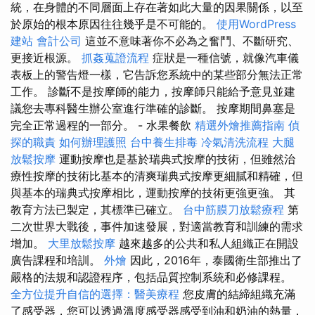
統，在身體的不同層面上存在著如此大量的因果關係，以至
於原始的根本原因往往幾乎是不可能的。
使用WordPress
建站
會計公司
這並不意味著你不必為之奮鬥、不斷研究、
更接近根源。
抓姦蒐證流程
症狀是一種信號，就像汽車儀
表板上的警告燈一樣，它告訴您系統中的某些部分無法正常
工作。 診斷不是按摩師的能力，按摩師只能給予意見並建
議您去專科醫生辦公室進行準確的診斷。 按摩期間鼻塞是
完全正常過程的一部分。 - 水果餐飲
精選外燴推薦指南
偵
探的職責
如何辦理護照
台中養生排毒
冷氣清洗流程
大腿
放鬆按摩
運動按摩也是基於瑞典式按摩的技術，但雖然治
療性按摩的技術比基本的清爽瑞典式按摩更細膩和精確，但
與基本的瑞典式按摩相比，運動按摩的技術更強更強。 其
教育方法已製定，其標準已確立。
台中筋膜刀放鬆療程
第
二次世界大戰後，事件加速發展，對適當教育和訓練的需求
增加。
大里放鬆按摩
越來越多的公共和私人組織正在開設
廣告課程和培訓。
外燴
因此，2016年，泰國衛生部推出了
嚴格的法規和認證程序，包括品質控制系統和必修課程。
全方位提升自信的選擇：醫美療程
您皮膚的結締組織充滿
了感受器，您可以透過溫度感受器感受到油和奶油的熱量，