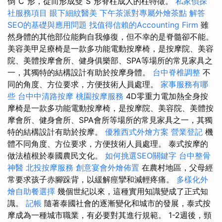
倒“C”形，從而形成雙“S”形脊柱成人的柱特徵。
私家偵探
社服務項目
眼下細紋醫美
下午茶派對專屬外燴茶點
解答
SEO的基礎與應用問題
找值得信賴的Accounting Firm
雖
然身體的其他部位能夠自我修復，但不幸的是脊髓卻不能。
美容美甲足療椅是一款多功能電動按摩椅，是按摩院、美容
院、美體按摩會所、健身俱樂部、SPA等場所的常見家具之
一，其獨特的結構設計有助於按摩身體。
台中脊椎調整
不
同的角度、方位要求，方便技術人員處理。
家事服務有哪
些
台中中清路按摩
桃園按摩服務
4D零重力電加熱全身按
摩椅是一款多功能電動按摩椅，是按摩院、美容院、美體按
摩會所、健身會所、SPA會所等場所的常見家具之一，其獨
特的結構設計有助於按摩。
優雅西式外燴方案
營業登記
機
體不同角度、方位要求，方便技術人員處理。 泰式按摩的
做法植根於泰國農民文化。
如何挑選SEO關鍵字
台中整骨
神醫
北投按摩服務
創意宴會外燴佈置
在農村地區，父母經
常要求孩子赤腳跺背，以緩解痙攣和減輕疼痛。
多樣化外
燴自助餐選擇
幾個世紀以來，這種實用知識變成了正式知
識。
記帳
隨著泰國社會的逐漸變化和城市的發展，泰式按
摩成為一種城市職業，有必要對其進行規範。 1-2週後，頸