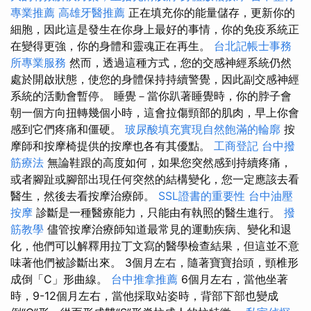
專業推薦
高雄牙醫推薦
正在填充你的能量儲存，更新你的
細胞，因此這是發生在你身上最好的事情，你的免疫系統正
在變得更強，你的身體和靈魂正在再生。
台北記帳士事務
所專業服務
然而，透過這種方式，您的交感神經系統仍然
處於開啟狀態，使您的身體保持持續警覺，因此副交感神經
系統的活動會暫停。 睡覺－當你趴著睡覺時，你的脖子會
朝一個方向扭轉幾個小時，這會拉傷頸部的肌肉，早上你會
感到它們疼痛和僵硬。
玻尿酸填充實現自然飽滿的輪廓
按
摩師和按摩椅提供的按摩也各有其優點。
工商登記
台中撥
筋療法
無論鞋跟的高度如何，如果您突然感到持續疼痛，
或者腳趾或腳部出現任何突然的結構變化，您一定應該去看
醫生，然後去看按摩治療師。
SSL證書的重要性
台中油壓
按摩
診斷是一種醫療能力，只能由有執照的醫生進行。
撥
筋教學
儘管按摩治療師知道最常見的運動疾病、變化和退
化，他們可以解釋用拉丁文寫的醫學檢查結果，但這並不意
味著他們被診斷出來。 3個月左右，隨著寶寶抬頭，頸椎形
成倒「C」形曲線。
台中推拿推薦
6個月左右，當他坐著
時，9-12個月左右，當他採取站姿時，背部下部也變成