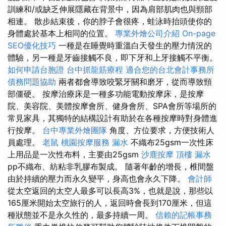
訓練和/或缺乏伸展隱藏在背景中，因為肩部肌肉也與頸部
相連。 散步結束後，你的脖子會很疼，蛙泳時抬頭使你的
身體處於基本上相同的位置。
專業外燴公司介紹
On-page
SEO優化技巧
一種是在睡覺時重溫白天發生的壓力情況的
體驗，另一種是牙齒接觸不良，即下牙和上牙接觸不平衡。
如何申請台胞證
台中抓龍筋療程
適合您的台北會計事務所
債務問題協助
兩者都會導致咬緊牙關和磨牙，從而導致頸
部僵硬。 按摩治療床是一種多功能電動按摩床，是按摩
院、美容院、美體按摩會所、健身會所、SPA會所等場所的
常見家具，其獨特的結構設計有助於在各種按摩時對身體進
行按摩。
台中專業外燴團隊
角度、方位要求，方便技術人
員處理。
老鼠
桃園按摩服務
漏水
不織布25gsm一次性床
上用品是一次性布料，主要由25gsm
沙鹿按摩
頂樓 漏水
pp不織布、紡粘非乳膠布製成。 隨著年齡的增長，椎間盤
由於持續的壓力而永久變平，身高也會永久下降。
會計師
從太空返回的太空人最多可以長高3%，也就是說，那些以
165厘米開始太空旅行的人，返回時會長到170厘米，但這
種狀態並不是永久性的，最多持續一周。
信賴的記帳事務