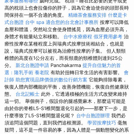
家事服務有哪些
歲時完成。 枕頭－睡在比必要的更平或更
高的枕頭上也會拉傷你的脖子，因為它會迫使你的頭部長時
間保持在一個不合適的角度。
精緻茶會服務安排
什麼是卡
式台胞證
台中 spa
適合您的台北會計事務所
按摩可以降低
血壓和體溫，突然站立會使身體搖晃，因為血壓必須升高，
身體才有能量站立和移動。
台中水療療程
假牙費用參考
治
療性按摩在某種程度上與瑞典式按摩技術相結合，也就是
說，瑞典式按摩可以被視為治療性按摩的子集。 但人類頸
椎體的高度在1公分左右，而長頸鹿的頸椎體則達到25公
分。
新北台胞證申請
Panchakarma
提升自信魅力的首
選：隆乳手術
養老院
有助於扭轉日常生活的有害影響。
會
計師
助您實現品牌價值的數位行銷方案
它能夠排除毒素，
恢復人體內部機能的平衡，改善身體機能，恢復自然健康狀
態。
台北記帳士
此外，它透過積極的生活方式改變來維持
這一切。 舉個例子，假設你的腿感覺麻木，那麼這可能是
由於你的脊椎L5-S1椎間盤退化引起的——那麼下一步，是
什麼導致了L5-S1椎間盤退化呢？
台中台胞證辦理
我們必
須追問這個問題，直到我們追根溯源。
學習按摩技巧
毫無
疑問，這不是一件容易的事，因為人體是一個動態變化的系