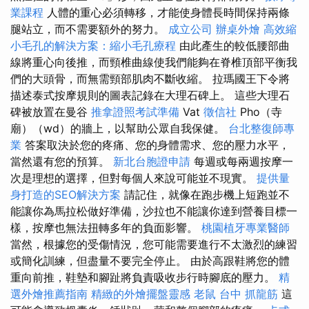
業課程
人體的重心必須轉移，才能使身體長時間保持兩條
腿站立，而不需要額外的努力。
成立公司
辦桌外燴
高效縮
小毛孔的解決方案：縮小毛孔療程
由此產生的較低腰部曲
線將重心向後推，而頸椎曲線使我們能夠在脊椎頂部平衡我
們的大頭骨，而無需頸部肌肉不斷收縮。 拉瑪國王下令將
描述泰式按摩規則的圖表記錄在大理石碑上。 這些大理石
碑被放置在曼谷
推拿證照考試準備
Vat
徵信社
Pho（寺
廟）（wd）的牆上，以幫助公眾自我保健。
台北整復師專
業
答案取決於您的疼痛、您的身體需求、您的壓力水平，
當然還有您的預算。
新北台胞證申請
每週或每兩週按摩一
次是理想的選擇，但對每個人來說可能並不現實。
提供量
身打造的SEO解決方案
請記住，就像在跑步機上短跑並不
能讓你為馬拉松做好準備，沙拉也不能讓你達到營養目標一
樣，按摩也無法扭轉多年的負面影響。
桃園植牙專業醫師
當然，根據您的受傷情況，您可能需要進行不太激烈的練習
或簡化訓練，但盡量不要完全停止。 由於高跟鞋將您的體
重向前推，鞋墊和腳趾將負責吸收步行時腳底的壓力。
精
選外燴推薦指南
精緻的外燴擺盤靈感
老鼠
台中 抓龍筋
這