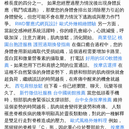
椎長度的四分之一。 如果您經歷過壓力情況後出現身體反
應（戰鬥或逃跑），那麼您的身體會排出並消除壓力引起的
身體變化，但您可能不會在壓力情況下逃跑或與壓力作鬥
爭。
RWD響應式網頁設計
歐式外燴精緻體驗
另一方面，
當副交感神經系統活躍時，你的瞳孔會縮小，心跳減慢，呼
吸加深，注意力遲鈍，肌肉放鬆，消化開始。
商業登記
桃
園台胞證服務
護照過期換發指南
在傷口癒合過程中，您的
身體會用新組織取代受損組織，這個過程需要增加卡路里、
蛋白質和微量營養素的攝取量。 打電話
好用的SEO軟體推
薦
- 如果您用下巴和肩膀之間的位置通話。
按摩店選擇
在
這種不自然緊張的身體姿勢下，肩膀和頸部的肌肉很快就會
超負荷，繼續談話的時間越長，在疼痛中醒來的機會就越
大。
西屯肩頸放鬆
往下看－你已經瀏覽、聊天、玩樂等很
久了。
新竹徵信社服務
台中國術館推薦
當您低頭看手機
時，頸部肌肉會緊張以支撐頭部。
台中全身按摩推薦
維持
這個姿勢的時間越長，肌肉就會變得更疲勞和疼痛。 人類
罹患脊椎疾病的幾率明顯高於靈長類動物，對此的一種解釋
是雙足行走對脊椎造成的壓力。
歐式風格外燴料理
例如，
黑猩猩的脊椎呈「C」形，因此重心位於臀部前方。
按摩專