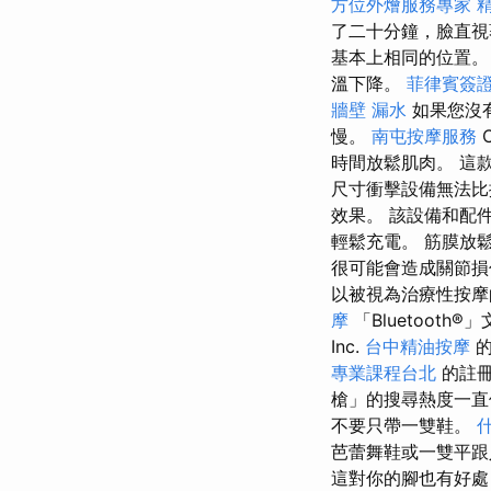
方位外燴服務專家
了二十分鐘，臉直
基本上相同的位置。
溫下降。
菲律賓簽
牆壁 漏水
如果您沒
慢。
南屯按摩服務
時間放鬆肌肉。 這
尺寸衝擊設備無法比
效果。 該設備和配件
輕鬆充電。 筋膜放
很可能會造成關節損
以被視為治療性按摩
摩
「Bluetooth®
Inc.
台中精油按摩
的
專業課程台北
的註
槍」的搜尋熱度一
不要只帶一雙鞋。
芭蕾舞鞋或一雙平
這對你的腳也有好處