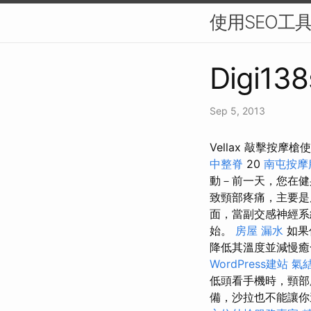
使用SEO工
Digi138
Sep 5, 2013
Vellax 敲擊按
中整脊
20
南屯按摩
動－前一天，您在健
致頸部疼痛，主要是
面，當副交感神經系
始。
房屋 漏水
如果
降低其溫度並減慢癒
WordPress建站
氣
低頭看手機時，頸部
備，沙拉也不能讓你