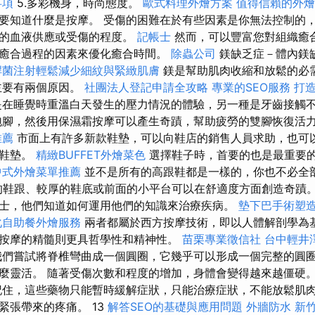
事項
5.多彩機身，時尚態度。
歐式料理外燴方案
值得信賴的外燴
要知道什麼是按摩。 受傷的困難在於有些因素是你無法控制的
織的血液供應或受傷的程度。
記帳士
然而，可以豐富您對組織癒
癒合過程的因素來優化癒合時間。
除蟲公司
鎂缺乏症－體內鎂
桿菌注射輕鬆減少細紋與緊緻肌膚
鎂是幫助肌肉收縮和放鬆的必
主要有兩個原因。
社團法人登記申請全攻略
專業的SEO服務
打
在睡覺時重溫白天發生的壓力情況的體驗，另一種是牙齒接觸
泡腳，然後用保濕霜按摩可以產生奇蹟，幫助疲勞的雙腳恢復活
推薦
市面上有許多新款鞋墊，可以向鞋店的銷售人員求助，也可以向S
的鞋墊。
精緻BUFFET外燴菜色
選擇鞋子時，首要的也是最重要
中式外燴菜單推薦
並不是所有的高跟鞋都是一樣的，你也不必全
鞋跟、較厚的鞋底或前面的小平台可以在舒適度方面創造奇蹟。
士，他們知道如何運用他們的知識來治療疾病。
墊下巴手術塑
化自助餐外燴服務
兩者都屬於西方按摩技術，即以人體解剖學為
按摩的精髓則更具哲學性和精神性。
苗栗專業徵信社
台中輕井
我們嘗試將脊椎彎曲成一個圓圈，它幾乎可以形成一個完整的圓圈
麼靈活。 隨著受傷次數和程度的增加，身體會變得越來越僵硬。
記住，這些藥物只能暫時緩解症狀，只能治療症狀，不能放鬆肌
緊張帶來的疼痛。 13
解答SEO的基礎與應用問題
外牆防水
新