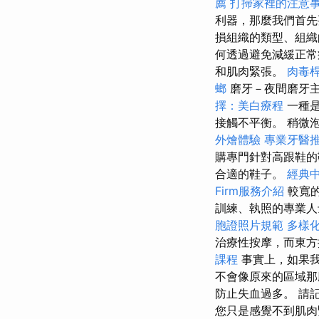
薦
打掃家裡的注意
利器，那麼我們首先
損組織的類型、組
何透過避免減緩正常
和肌肉緊張。
肉毒
螂
磨牙－夜間磨牙
擇：美白療程
一種是
接觸不平衡。 稍微
外燴體驗
專業牙醫
購專門針對高跟鞋
合適的鞋子。
經典
Firm服務介紹
較寬的
訓練、執照的專業人
胞證照片規範
多樣
治療性按摩，而東方
課程
事實上，如果
不會像原來的區域那
防止失血過多。 請
您只是感覺不到肌肉