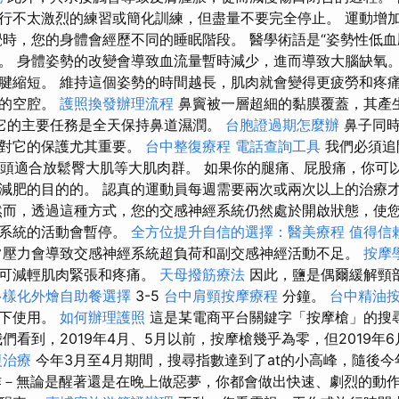
行不太激烈的練習或簡化訓練，但盡量不要完全停止。 運動增
覺時，您的身體會經歷不同的睡眠階段。 醫學術語是“姿勢性低血
。 身體姿勢的改變會導致血流量暫時減少，進而導致大腦缺氧。
腱縮短。 維持這個姿勢的時間越長，肌肉就會變得更疲勞和疼
氣的空腔。
護照換發辦理流程
鼻竇被一層超細的黏膜覆蓋，其產
它的主要任務是全天保持鼻道濕潤。
台胞證過期怎麼辦
鼻子同時
此對它的保護尤其重要。
台中整復療程
電話查詢工具
我們必須追
大圓頭適合放鬆臀大肌等大肌肉群。 如果你的腿痛、屁股痛，你可
減肥的目的的。 認真的運動員每週需要兩次或兩次以上的治療
然而，透過這種方式，您的交感神經系統仍然處於開啟狀態，使
經系統的活動會暫停。
全方位提升自信的選擇：醫美療程
值得信
壓力會導致交感神經系統超負荷和副交感神經活動不足。
按摩
，可減輕肌肉緊張和疼痛。
天母撥筋療法
因此，鹽是偶爾緩解頸
多樣化外燴自助餐選擇
3-5
台中肩頸按摩療程
分鐘。
台中精油
導下使用。
如何辦理護照
這是某電商平台關鍵字「按摩槍」的搜
們看到，2019年4月、5月以前，按摩槍幾乎為零，但2019年
復治療
今年3月至4月期間，搜尋指數達到了at的小高峰，隨後今
動作－無論是醒著還是在晚上做惡夢，你都會做出快速、劇烈的動