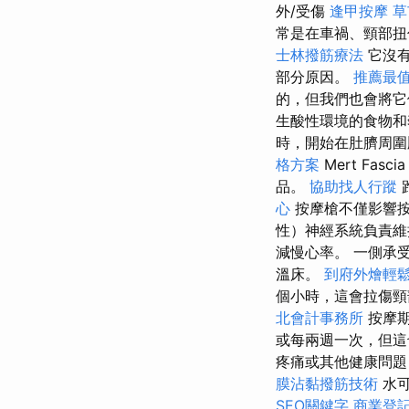
外/受傷
逢甲按摩
草
常是在車禍、頸部扭
士林撥筋療法
它沒有
部分原因。
推薦最值
的，但我們也會將它
生酸性環境的食物和
時，開始在肚臍周圍
格方案
Mert Fasci
品。
協助找人行蹤
心
按摩槍不僅影響
性）神經系統負責維
減慢心率。 一側承
溫床。
到府外燴輕
個小時，這會拉傷頸
北會計事務所
按摩期
或每兩週一次，但
疼痛或其他健康問
膜沾黏撥筋技術
水可
SEO關鍵字
商業登