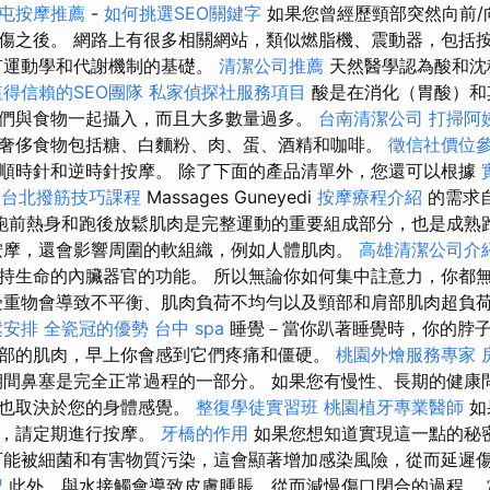
屯按摩推薦
-
如何挑選SEO關鍵字
如果您曾經歷頸部突然向前/
傷之後。 網路上有很多相關網站，類似燃脂機、震動器，包括
運動學和代謝機制的基礎。
清潔公司推薦
天然醫學認為酸和沈
得信賴的SEO團隊
私家偵探社服務項目
酸是在消化（胃酸）和
們與食物一起攝入，而且大多數量過多。
台南清潔公司
打掃阿
奢侈食物包括糖、白麵粉、肉、蛋、酒精和咖啡。
徵信社價位
順時針和逆時針按摩。 除了下面的產品清單外，您還可以根據
a
台北撥筋技巧課程
Massages Guneyedi
按摩療程介紹
的需求
跑前熱身和跑後放鬆肌肉是完整運動的重要組成部分，也是成熟
按摩，還會影響周圍的軟組織，例如人體肌肉。
高雄清潔公司介
持生命的內臟器官的功能。 所以無論你如何集中註意力，你都
受重物會導致不平衡、肌肉負荷不均勻以及頸部和肩部肌肉超負
鬆安排
全瓷冠的優勢
台中 spa
睡覺－當你趴著睡覺時，你的脖
部的肌肉，早上你會感到它們疼痛和僵硬。
桃園外燴服務專家
間鼻塞是完全正常過程的一部分。 如果您有慢性、長期的健康
這也取決於您的身體感覺。
整復學徒實習班
桃園植牙專業醫師
如
題，請定期進行按摩。
牙橋的作用
如果您想知道實現這一點的秘
能被細菌和有害物質污染，這會顯著增加感染風險，從而延遲
記
此外，與水接觸會導致皮膚腫脹，從而減慢傷口閉合的過程。 