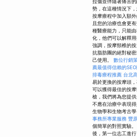
拉傷並伴隨著痛苦
勢，在這種情況下，
按摩療程中加入額外的
且您的治療也會更
種醫療能力，只能
化，他們可以解釋用
強調，按摩頸椎的按
抗脂肪團的絕對秘
己使用。
數位行銷
薦最值得信賴的SE
排毒療程推薦
台北
易於更換的按摩頭
可以獲得最佳的按
槍，我們將為您提供
不應在治療中表現
生物學和生物考古學
事務所專業服務
豐
個簡單的對照實驗
後，第一位志工進行