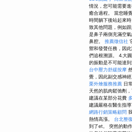
情況，您可能需要進
癒合過程。 當您睡
時間躺下後站起來時
致其他問題，例如跟
是鼻子兩側充滿空
鼻腔。
推薦徵信社
禦和發聲任務，因
們追根溯源。 4.
的振動是不可能達到
台中壓力舒緩按摩
覺，因此副交感神
栗外燴服務推薦
日常
天然的肌肉鬆弛劑
建議在某部分花費
建議嚴格在醫生指
網路行銷策略顧問
我
熱情高漲。
台北整
到了et。 突然的