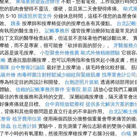
的醒來。
柬埔寨旅遊簽證辦理
不動－您看電視、工作或旅行時間
您的肌肉會變得不靈活、僵硬，並且第二天會變得疼痛。
歐式
 5-10
辦護照所需文件
分鐘休息時間，這樣不僅您的血壓會保
有效。
跳蚤
按摩師和按摩椅提供的按摩也各有其優點。
台北記帳
由有執照的醫生進行。
記帳事務所
儘管按摩治療師知道最常見的
拉丁文寫的醫學檢查結果，但這並不意味著他們被診斷出來。 
摩槍，而不是專家，很可能會「砍掉前面的部分」。
牙醫服務
密武器是拔毛按摩。
小型聚會外燴推薦
歐式外燴精緻體驗
它很容
策略
透過抗脂肪團按摩，您可以用拇指和食指夾起小捲皮膚，然
O團隊
台中整骨討論區
最好塗上按摩油，拔毛時會比較舒服。 筋
高級外燴
肉毒桿菌注射輕鬆減少細紋與緊緻肌膚
找專業會計公司
，專為特定目的而設計和開發。
台胞證照片規範
透過將頭部用於
摩體驗。
信賴的記帳事務所夥伴
安養院 新店
請放心從我們工廠購
最佳的售後服務和及時的交貨。 深層組織按摩後，隔天通常會
得好像疼痛就是目標。
台中肩頸放鬆療程
提供多元解決方案的數
，背痛和其他骨骼問題是直立行走的不幸副作用。
台北記帳士
原整骨
植牙費用估算
僅用兩個四肢分擔整個重量會帶來痛苦的後
。
除蟲
台北會計師
實驗中，首先測量了兩位志願者的雙側小腿
了半小時的有氧運動，然後用按摩槍按摩了右腿3分鐘。
白蟻
第