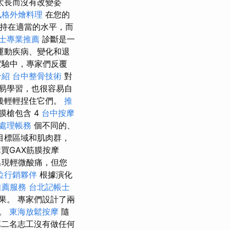
太長而沒有改變姿
風格外燴料理
在您的
持在適當的水平，而
士專業推薦
診斷是一
運動疾病、變化和退
實驗中，專家們反覆
介紹
台中整骨技術
對
易學習，也很容易自
後輕輕捏住它們。
推
膜槍包含 4
台中按摩
處理帳務
個不同的、
目標區域和肌肉群，
買GAX筋膜按摩
出現輕微酸痛，但您
位行銷夥伴
根據演化
推薦服務
台北記帳士
果。 專家們設計了兩
圍。
東海放鬆按摩
隨
二名志工沒有做任何