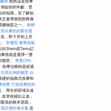
廠商
既然這是按摩
，例如你的年齡、受
合的知識，並了解如
缺乏會導致頸部疼痛
需礦物質之一。
殺蟑
造亮白膚色的最佳選
不良，即下牙和上牙
力。
安養院
奢華高級
hein或Temu訂
的事情就是選擇一雙
部都穿。
專業CPA
 按摩治療師是經過
造完美比例的臉型
台
基礎的瑞典式按摩和
澤按摩
穴道按摩技術
。 再生的區域永遠
 血管收縮以止血，
肉緊張的根本原因，
竹高評價外燴方案
.意