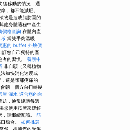
向後移動的情況，通
按摩，都不能減肥。
積物是造成脂肪團的
其他身體過程中產生
姨價格查詢
在體內產
參考
當雙手夠溫暖
實惠的 buffet 外燴價
自訂您自己獨特的產
跑者的習慣。
養護中
紹
非自願（又稱植物
無法加快消化速度或
荷，這是頸部疼痛的
子會朝一個方向扭轉幾
房屋 漏水
適合您的台
問題，通常建議每週
果您使用按摩來緩解
密，請繼續閱讀。
筋
傷口癒合。
如何挑選
當然，根據您的受傷