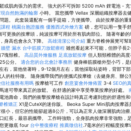
肌肉張力的需求。 強大的不可拆卸 5200 mAh 鋰電池 - 充
實現自然飽滿的輪廓
小時。 當您攜帶 Vellax 深層組織按摩器
題。 此套裝還配有一個手提箱，方便攜帶。 由於按摩器的重量僅為
照課程
桃園台胞證服務
優雅西式外燴方案
磅，您可以用一隻手舒
個可更換的按摩頭，純波按摩可用於所有肌肉部位。 隨著年齡的
平，身高也會永久下降。
高雄清潔公司介紹
重力脊椎伸展凳可幫
。
牆壁 漏水
台中筋膜刀放鬆療程
雖然看起來不可能，但脖子長2
有7塊頸椎。
高品質外燴服務
足底放鬆按摩
但人類頸椎體的高度
25公分。
適合您的台北會計事務所
健身棒筋膜槍外型小巧，是
左右，當他坐著時，9-12個月左右，當他採取站姿時，背部下部
柱成人的柱特徵。 隨身攜帶我們的便攜式按摩槍（去健身房、辦公
徵信社服務有用嗎
按摩槍可工作
創意宴會外燴佈置
3-4
SEO的
馬達可帶來真正的放鬆。 在舒適的家中享受專業按摩的好處。
電池壽命，我們的衝擊按摩槍在設計時真正考慮到您的舒適性
脊椎矯正
X1是CuteX的迷你版。 Beoka Super Mini肌肉
它很小，但它的性能卻超過8公斤，可以為正常人做深層肌肉治療
口紅長，最容易攜帶。 工作時強勁，全身肌肉按摩非常強勁，
更徹底 four
台中整復療程
推薦徵信社
.7毫米的行程幅度按