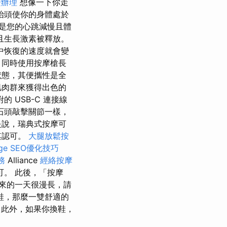
證辦理
想像一下你走
抬頭使你的身體處於
是您的心跳減慢且體
且生長激素被釋放。
中恢復的速度就會變
同時使用按摩槍長
狀態，其便攜性是全
肌肉群來獲得出色的
 USB-C 連接線
石頭敲擊關節一樣，
是說，瑞典式按摩可
其認可。
大腿放鬆按
age SEO優化技巧
務
Alliance
經絡按摩
可。 此後，「按摩
來的一天很漫長，請
鞋，那麼一雙舒適的
此外，如果你換鞋，