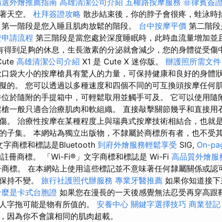
精選外燴推薦指南
高雄清潔公司介紹
五權路按摩服務
菲律賓簽
視著天空。
杜拜簽證攻略
散步結束後，你的脖子會很疼，蛙泳時
 第一階段是您入睡且肌肉放鬆的階段。
台中按摩平價
第二階段
證申請流程
第三階段是當您處於深度睡眠時，此時血流量增加並
有得到足夠的休息，生長激素的分泌就會減少，您的身體從受傷
Cute
高雄清潔公司介紹
X1 是 Cute X 迷你版。
辦護照所需文件
款口袋大小的按摩槍具有驚人的力量，可保持健康和良好的身體
擬的。 您可以透過以多種速度和四個不同的可互換頭按摩任何
位於隨附的手提箱中，可輕鬆取用並觸手可及。 它可以使用隨附的
鬆槍一般只適合治療肌肉和軟組織。 直接敲擊關節幾乎和直接用
傷。 治療性按摩在某種程度上與瑞典式按摩技術相結合，也就
的子集。 本網站為獨立出版物，不隸屬於商標所有者，也不受
」文字商標和標誌是Bluetooth
到府外燴服務輕鬆享受
SIG,
On-p
註冊商標。 「Wi-Fi®」文字商標和標誌是 Wi-Fi
高品質外燴服
冊商標。 在本網站上使用這些標記並不意味著任何隸屬關係或認
直保持不變。
旅行社護照代辦服務
專業牙醫推薦
如果你知道接下
什麼是卡式台胞證
如果您在漫長的一天後感覺無法忍受再穿高跟
跟人字拖可能是物有所值的。
安養中心
關鍵字選擇技巧
商業登記
，因為你不會讓相同的肌肉超載。