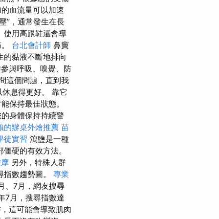
加的血流量可以加速
壓”，通常發生在長
 使用高跟鞋還會導
痛。
台北會計師
鼻竇
生的黏液不斷地排向
參與呼吸、嗅覺、防
問這個問題，直到我
以休息得更好。 靠它
才能保持最佳狀態。
您的身體保持持續警
賴的辦桌外燴推薦
苗
學徒實習
瀉鹽是一種
部僵硬的有效方法。
按摩
另外，特殊人群
尋指數趨勢圖。
專業
6月、7月，網友搜尋
年7月，搜尋指數達
作，這可能會導致肌肉