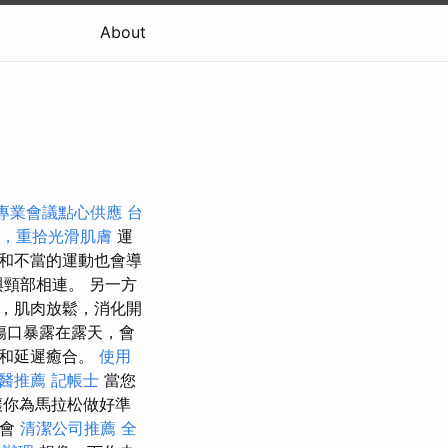
About
專業會議點心供應
台
，重拾光滑肌膚
運
和不當的運動也會導
頸部相連。 另一方
，肌肉放鬆，消化開
傷口暴露在露天，會
染和延遲癒合。
使用
醫推薦
記帳士
當您
讓你為馬拉松做好準
宴會
清潔公司推薦
全