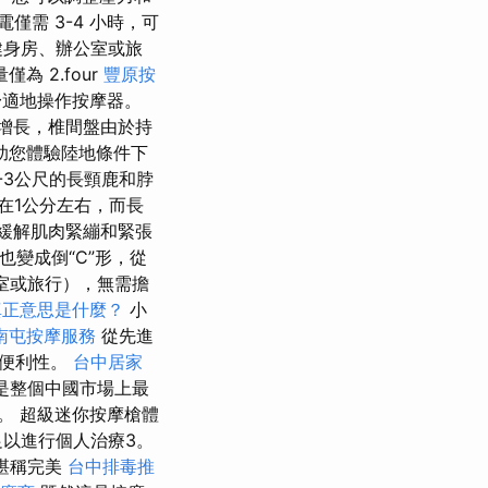
電僅需 3-4 小時，可
去健身房、辦公室或旅
 2.four
豐原按
適地操作按摩器。
增長，椎間盤由於持
助您體驗陸地條件下
-3公尺的長頸鹿和脖
在1公分左右，而長
緩解肌肉緊繃和緊張
也變成倒“C”形，從
室或旅行），無需擔
真正意思是什麼？
小
南屯按摩服務
從先進
和便利性。
台中居家
按摩器是整個中國市場上最
。 超級迷你按摩槍體
足以進行個人治療3。
摩堪稱完美
台中排毒推