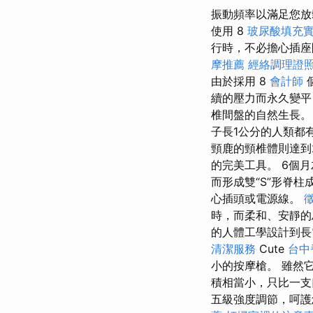
振動頻率以滿足您放鬆或
使用 8
玻尿酸填充
行時，不必擔心插座問
摩推薦
經絡調理證
由於採用 8
會計師
續的壓力而永久變
椎間盤的自然生長
子長1公分的人類都
頸鹿的頸椎體則達到
的完美工具。 6個月
而形成雙“S”形脊
心插頭或電源線。
時，而柔和、安靜的
的人體工學設計到長
清潔服務
Cute
台中
小的按摩槍。 雖然
積相當小，只比一支
五級強度調節，呵護您