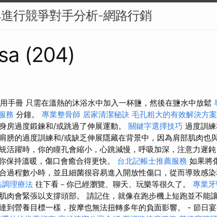
具進行競爭對手分析-網路行銷
sa (204)
摩槍使用手冊 只需在溫熱的沐浴水中加入一杯鹽，然後在鹽水中放鬆
服務
分鐘。
專業整骨師
居家清潔秘訣
毛孔粗大的有效解決方案
身房過度鍛鍊和/或跳過了伸展運動。
關鍵字選擇技巧
過度訓練
肩膀的過度訓練和/或缺乏伸展隱藏在背景中，因為肩部肌肉也與
統活躍時，你的瞳孔會縮小，心跳減慢，呼吸加深，注意力遲鈍
你保持溫暖，傷口會癒合得更快。
台北記帳士推薦服務
如果將
合過程數小時，並且細菌很容易進入開放性傷口，從而導致感
結調理療法
往下看－你已經瀏覽、聊天、玩樂等很久了。
專業牙
肌肉會緊張以支撐頭部。 請記住，就像在跑步機上短跑並不能
達到營養目標一樣，按摩也無法扭轉多年的負面影響。 - 節日