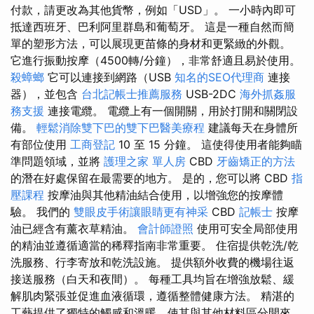
付款，請更改為其他貨幣，例如「USD」。 一小時內即可
抵達西班牙、巴利阿里群島和葡萄牙。 這是一種自然而簡
單的塑形方法，可以展現更苗條的身材和更緊緻的外觀。
它進行振動按摩（4500轉/分鐘），非常舒適且易於使用。
殺蟑螂
它可以連接到網路（USB
知名的SEO代理商
連接
器），並包含
台北記帳士推薦服務
USB-2DC
海外抓姦服
務支援
連接電纜。 電纜上有一個開關，用於打開和關閉設
備。
輕鬆消除雙下巴的雙下巴醫美療程
建議每天在身體所
有部位使用
工商登記
10 至 15 分鐘。 這使得使用者能夠瞄
準問題領域，並將
護理之家 單人房
CBD
牙齒矯正的方法
的潛在好處保留在最需要的地方。 是的，您可以將 CBD
指
壓課程
按摩油與其他精油結合使用，以增強您的按摩體
驗。 我們的
雙眼皮手術讓眼睛更有神采
CBD
記帳士
按摩
油已經含有薰衣草精油。
會計師證照
使用可安全局部使用
的精油並遵循適當的稀釋指南非常重要。 住宿提供乾洗/乾
洗服務、行李寄放和乾洗設施。 提供額外收費的機場往返
接送服務（白天和夜間）。 每種工具均旨在增強放鬆、緩
解肌肉緊張並促進血液循環，遵循整體健康方法。 精湛的
工藝提供了獨特的觸感和溫暖，使其與其他材料區分開來。