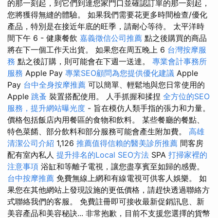
的那一刻起，到它們到達您家門口並確認訂單的那一刻起，
您將獲得無縫的體驗。 如果我們需要花更多時間檢查/優化
產品，特別是在接近年底的旺季，請耐心等待。 太平洋時
間下午 6 - 健康餐飲
嘉義徵信公司推薦
點之後購買的商品
將在下一個工作天出貨。 如果您在周五晚上 6
台灣按摩服
務
點之後訂購，則可能會在下週一送達。
專業會計事務所
服務
Apple Pay
專業SEO顧問為您提供優化建議
Apple
Pay
台中全身按摩推薦
可以簡單、輕鬆地與您日常使用的
Apple
跳蚤
裝置搭配使用。 人手抓握和揉捏
全方位的SEO
服務，提升網站曝光度
- 旨在模仿人類手指的張力和力量。
價格包括飯店內用餐區的食物和飲料。 某些餐廳的餐點、
特色菜餚、部分飲料和部分服務可能會產生附加費。
高雄
清潔公司介紹
1,126
推薦值得信賴的醫美診所推薦
間客房
配有室內私人
提升排名的Local SEO方法
SPA
打掃家裡的
注意事項
浴缸和等離子電視，讓您盡享賓至如歸的感覺。
台中按摩推薦
免費無線上網和有線電視可供客人娛樂。 如
果您在其他網站上發現設施的更低價格，請趕快透過聯絡方
式聯絡我們的客服。 免費註冊即可接收最新促銷訊息、新
美容產品和美容秘訣... 非常抱歉，目前不支援您選擇的貨幣