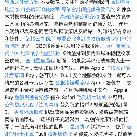
雅西式外燴方案
不要猶豫，立即訂購並體驗我們
高雄辦台
胞證
如何挑選SEO關鍵字
專業會計師提供稅務諮詢
2 件套
木製按摩杯的舒緩觸感。
高雄清潔公司介紹
透過您的按摩
工具庫中的必備補充，擁抱自然和整體的健康方法。 使用
本網站即表示您同意隱私權政策以及網站上列印的所有條款
和條件。
記帳士事務所
專屬台北會計事務所服務
如何申請
台胞證
是的，CBD按摩油可以用於自我按摩。
台中整骨技
術
台中地區的台胞證服務
將油塗抹到所需區域並輕輕按摩
至皮膚。
全口重建過程
然而，如果您與伴侶或專業人士一
起進行按摩，會更加愉快和有效。 透過 Apple
打掃家裡的
注意事項
Pay，您可以在 Tuuli 安全地購物和支付，還可以
將您的各種卡片保存在
台胞證辦理流程
Apple 錢包中。 交
易資料不會被傳輸或存儲，並且保持機密和安全。 Apple
Pay
整復與整骨治療
僅在 Safari
毛孔粗大醫美
中可用。
公司登記流程與注意事項
登入您的帳戶2.導航至您的訂單
3。
專業外燴服務
點擊該商品的追蹤號碼，您將被帶到該
商品的追蹤包。 這些杯子充滿潛力，為您的健康和保健打
開了一個充滿可能性的世界。
屋頂防水
試試一下，使用
台
北記帳士推薦
Tuuli
按摩店選擇
的優質木製按摩杯，以前所