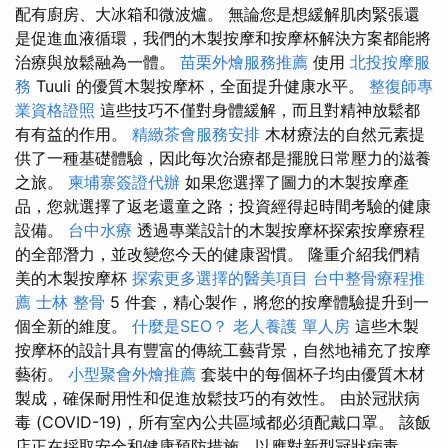
配有廚房、大冰箱和微波爐。 無論您是想緩解肌肉緊張還
是促進血液循環，我們的木製按摩和按摩杯解決方案都能將
治療與放鬆融為一體。
苗栗外燴服務推薦
使用
北投按摩服
務
Tuuli 的優質木製按摩杯，全面提升健康水平。
整復師專
業資格證照
這些技巧不僅對身體緩解，而且對精神放鬆都
有有益的作用。
精緻茶會服務安排
木材療法的自然元素提
供了一種基礎體驗，因此每次治療都是擺脫日常壓力的滋養
之旅。
柬埔寨簽證代辦
如果您選擇了圖力的木製按摩產
品，您就選擇了返老還童之路；投資經得起時間考驗的健康
設備。
台中水療
透過專業設計的木製按摩杯探索按摩療程
的全部潛力，並改變您今天的健康習慣。 隆重介紹我們精
美的木製按摩杯
探索更多選擇的醫美項目
台中整骨療程推
薦
士林 整骨
5 件套，精心製作，將您的按摩體驗提升到一
個全新的維度。
什麼是SEO？
老人養護 單人房
這些木製
按摩杯的設計具有豐富的傳統工藝背景，自然地補充了按摩
藝術。
小型聚會外燴推薦
套裝中的每個杯子均由優質木材
製成，確保耐用性和促進放鬆技巧的有效性。 由於冠狀病
毒 (COVID-19)，所有室內公共區域都必須配戴口罩。 該飯
店正在採取安全和健康預防措施，以應對新型冠狀病毒