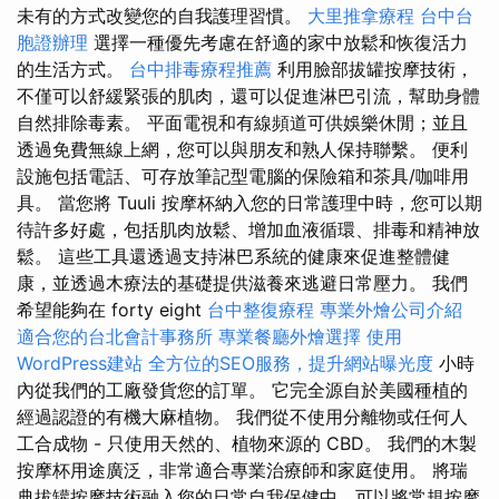
未有的方式改變您的自我護理習慣。
大里推拿療程
台中台
胞證辦理
選擇一種優先考慮在舒適的家中放鬆和恢復活力
的生活方式。
台中排毒療程推薦
利用臉部拔罐按摩技術，
不僅可以舒緩緊張的肌肉，還可以促進淋巴引流，幫助身體
自然排除毒素。 平面電視和有線頻道可供娛樂休閒；並且
透過免費無線上網，您可以與朋友和熟人保持聯繫。 便利
設施包括電話、可存放筆記型電腦的保險箱和茶具/咖啡用
具。 當您將 Tuuli 按摩杯納入您的日常護理中時，您可以期
待許多好處，包括肌肉放鬆、增加血液循環、排毒和精神放
鬆。 這些工具還透過支持淋巴系統的健康來促進整體健
康，並透過木療法的基礎提供滋養來逃避日常壓力。 我們
希望能夠在 forty eight
台中整復療程
專業外燴公司介紹
適合您的台北會計事務所
專業餐廳外燴選擇
使用
WordPress建站
全方位的SEO服務，提升網站曝光度
小時
內從我們的工廠發貨您的訂單。 它完全源自於美國種植的
經過認證的有機大麻植物。 我們從不使用分離物或任何人
工合成物 - 只使用天然的、植物來源的 CBD。 我們的木製
按摩杯用途廣泛，非常適合專業治療師和家庭使用。 將瑞
典拔罐按摩技術融入您的日常自我保健中，可以將常規按摩