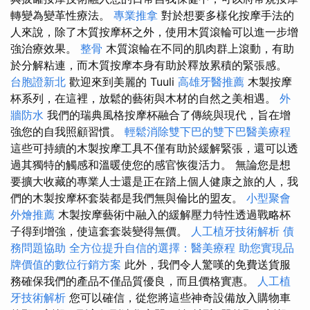
轉變為變革性療法。
專業推拿
對於想要多樣化按摩手法的
人來說，除了木質按摩杯之外，使用木質滾輪可以進一步增
強治療效果。
整骨
木質滾輪在不同的肌肉群上滾動，有助
於分解粘連，而木質按摩本身有助於釋放累積的緊張感。
台胞證新北
歡迎來到美麗的 Tuuli
高雄牙醫推薦
木製按摩
杯系列，在這裡，放鬆的藝術與木材的自然之美相遇。
外
牆防水
我們的瑞典風格按摩杯融合了傳統與現代，旨在增
強您的自我照顧習慣。
輕鬆消除雙下巴的雙下巴醫美療程
這些可持續的木製按摩工具不僅有助於緩解緊張，還可以透
過其獨特的觸感和溫暖使您的感官恢復活力。 無論您是想
要擴大收藏的專業人士還是正在踏上個人健康之旅的人，我
們的木製按摩杯套裝都是我們無與倫比的盟友。
小型聚會
外燴推薦
木製按摩藝術中融入的緩解壓力特性透過戰略杯
子得到增強，使這套套裝變得無價。
人工植牙技術解析
債
務問題協助
全方位提升自信的選擇：醫美療程
助您實現品
牌價值的數位行銷方案
此外，我們令人驚嘆的免費送貨服
務確保我們的產品不僅品質優良，而且價格實惠。
人工植
牙技術解析
您可以確信，從您將這些神奇設備放入購物車