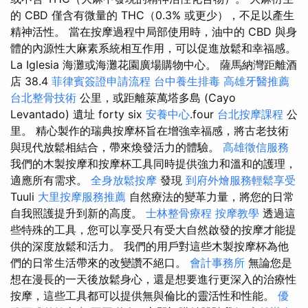
的 CBD 僅含有微量的 THC（0.3% 或更少），不足以產生
精神活性。 當在按摩過程中局部使用時，油中的 CBD 與身
體的內源性大麻素系統相互作用，可以促進放鬆和幸福感。
La Iglesia 海灘或海灘花園廣場購物中心。 薩馬納灣距離酒
店 38.4
菲律賓簽證申請流程
台中養生排毒
高雄牙醫推薦
台北整骨技術
公里，或距離萊萬塔多島 (Cayo
Levantado) 遺址 forty six
安養中心
.four
台北按摩課程
公
里。 精心製作的瑞典按摩杯旨在增強幸福感，將古老技術
與現代放鬆相結合，帶來煥發活力的體驗。
高雄徵信服務
我們的木製按摩和按摩杯工具同時提供強力和溫和的護理，
適應所有需求。
全身放鬆按摩
發現
到府外燴服務輕鬆享受
Tuuli
大里按摩服務推薦
自然療法的變革力量，將您的日常
自我照護提升到新的高度。
士林整骨療程
按摩教學
透過這
些特殊的工具，您可以享受只有受大自然啟發的按摩才能提
供的深度放鬆和活力。 我們的用戶對這些木製按摩杯為他
們的日常生活帶來的改變讚不絕口。
會計事務所
無論您是
想在漫長的一天後放鬆身心，還是想要進行更深入的治療性
按摩，這些工具都可以提供無與倫比的靈活性和性能。
優