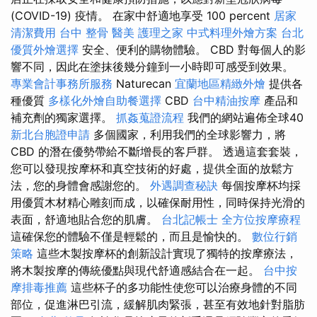
(COVID-19) 疫情。 在家中舒適地享受 100 percent
居家
清潔費用
台中 整骨
醫美
護理之家
中式料理外燴方案
台北
優質外燴選擇
安全、便利的購物體驗。 CBD 對每個人的影
響不同，因此在塗抹後幾分鐘到一小時即可感受到效果。
專業會計事務所服務
Naturecan
宜蘭地區精緻外燴
提供各
種優質
多樣化外燴自助餐選擇
CBD
台中精油按摩
產品和
補充劑的獨家選擇。
抓姦蒐證流程
我們的網站遍佈全球40
新北台胞證申請
多個國家，利用我們的全球影響力，將
CBD 的潛在優勢帶給不斷增長的客戶群。 透過這套套裝，
您可以發現按摩杯和真空技術的好處，提供全面的放鬆方
法，您的身體會感謝您的。
外遇調查秘訣
每個按摩杯均採
用優質木材精心雕刻而成，以確保耐用性，同時保持光滑的
表面，舒適地貼合您的肌膚。
台北記帳士
全方位按摩療程
這確保您的體驗不僅是輕鬆的，而且是愉快的。
數位行銷
策略
這些木製按摩杯的創新設計實現了獨特的按摩療法，
將木製按摩的傳統優點與現代舒適感結合在一起。
台中按
摩排毒推薦
這些杯子的多功能性使您可以治療身體的不同
部位，促進淋巴引流，緩解肌肉緊張，甚至有效地針對脂肪