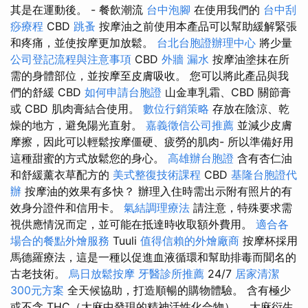
其是在運動後。 - 餐飲潮流
台中泡腳
在使用我們的
台中刮
痧療程
CBD
跳蚤
按摩油之前使用本產品可以幫助緩解緊張
和疼痛，並使按摩更加放鬆。
台北台胞證辦理中心
將少量
公司登記流程與注意事項
CBD
外牆 漏水
按摩油塗抹在所
需的身體部位，並按摩至皮膚吸收。 您可以將此產品與我
們的舒緩 CBD
如何申請台胞證
山金車乳霜、CBD 關節膏
或 CBD 肌肉膏結合使用。
數位行銷策略
存放在陰涼、乾
燥的地方，避免陽光直射。
嘉義徵信公司推薦
並減少皮膚
摩擦，因此可以輕鬆按摩僵硬、疲勞的肌肉- 所以準備好用
這種甜蜜的方式放鬆您的身心。
高雄辦台胞證
含有杏仁油
和舒緩薰衣草配方的
美式整復技術課程
CBD
基隆台胞證代
辦
按摩油的效果有多快？ 辦理入住時需出示附有照片的有
效身分證件和信用卡。
氣結調理療法
請注意，特殊要求需
視供應情況而定，並可能在抵達時收取額外費用。
適合各
場合的餐點外燴服務
Tuuli
值得信賴的外燴廠商
按摩杯採用
馬德羅療法，這是一種以促進血液循環和幫助排毒而聞名的
古老技術。
烏日放鬆按摩
牙醫診所推薦
24/7
居家清潔
300元方案
全天候協助，打造順暢的購物體驗。 含有極少
或不含 THC（大麻中發現的精神活性化合物）。 大麻衍生