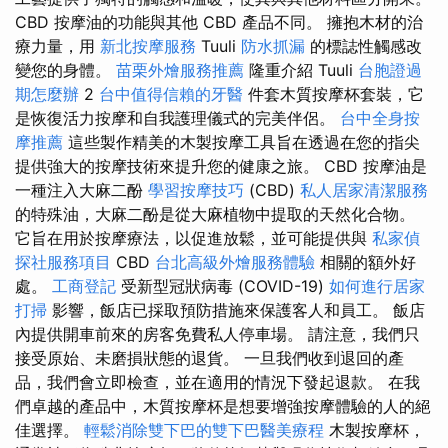
CBD 按摩油的功能與其他 CBD 產品不同。 擁抱木材的治
療力量，用
新北按摩服務
Tuuli
防水抓漏
的標誌性觸感改
變您的身體。
苗栗外燴服務推薦
隆重介紹 Tuuli
台胞證過
期怎麼辦
2
台中值得信賴的牙醫
件套木質按摩杯套裝，它
是恢復活力按摩和自我護理儀式的完美伴侶。
台中全身按
摩推薦
這些製作精美的木製按摩工具旨在透過在您的指尖
提供強大的按摩技術來提升您的健康之旅。 CBD 按摩油是
一種注入大麻二酚
學習按摩技巧
(CBD)
私人居家清潔服務
的特殊油，大麻二酚是從大麻植物中提取的天然化合物。
它旨在用於按摩療法，以促進放鬆，並可能提供與
私家偵
探社服務項目
CBD
台北高級外燴服務體驗
相關的額外好
處。
工商登記
受新型冠狀病毒 (COVID-19)
如何進行居家
打掃
影響，飯店已採取預防措施來保護客人和員工。 飯店
內提供開車前來的房客免費私人停車場。 請注意，我們只
接受原始、未磨損狀態的退貨。 一旦我們收到退回的產
品，我們會立即檢查，並在適用的情況下發起退款。 在我
們卓越的產品中，木質按摩杯是想要增強按摩體驗的人的絕
佳選擇。
輕鬆消除雙下巴的雙下巴醫美療程
木製按摩杯，