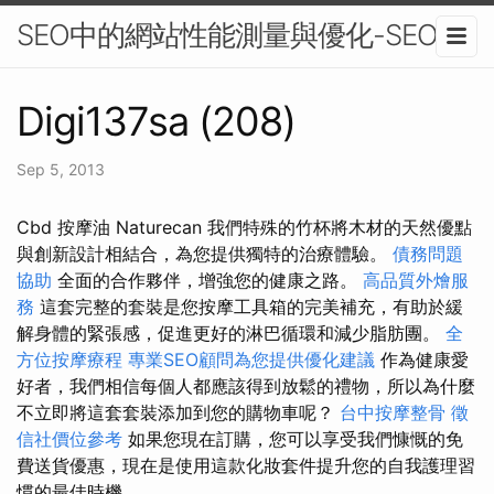
SEO中的網站性能測量與優化-SEO
Digi137sa (208)
Sep 5, 2013
Cbd 按摩油 Naturecan 我們特殊的竹杯將木材的天然優點
與創新設計相結合，為您提供獨特的治療體驗。
債務問題
協助
全面的合作夥伴，增強您的健康之路。
高品質外燴服
務
這套完整的套裝是您按摩工具箱的完美補充，有助於緩
解身體的緊張感，促進更好的淋巴循環和減少脂肪團。
全
方位按摩療程
專業SEO顧問為您提供優化建議
作為健康愛
好者，我們相信每個人都應該得到放鬆的禮物，所以為什麼
不立即將這套套裝添加到您的購物車呢？
台中按摩整骨
徵
信社價位參考
如果您現在訂購，您可以享受我們慷慨的免
費送貨優惠，現在是使用這款化妝套件提升您的自我護理習
慣的最佳時機。