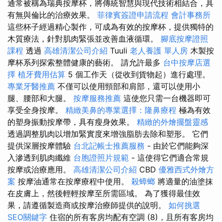
通常被稱為瑞典按摩杯，將傳統智慧與現代技術相結合，具
有無與倫比的治療效果。
菲律賓簽證申請流程
會計事務所
這些杯子經過精心製作，可成為有效的按摩杯，提供獨特的
木質療法，針對肌肉緊張並改善血液循環。
腳底按摩證照
課程
透過
高雄清潔公司介紹
Tuuli
老人養護 單人房
木製按
摩杯系列探索整體健康的藝術。 請允許最多
台中按摩店選
擇
植牙費用估算
5 個工作天（從收到貨物起）進行處理。
專業牙醫推薦
不僅可以使用頸部和肩部，還可以使用小
腿、腰部和大腿。
按摩服務推薦
這使您只需一台機器即可
享受全身按摩。
精緻美鼻的專業選擇：隆鼻療程
極為有效
的塑身振動按摩帶，具有瘦身效果。
精緻的外燴擺盤靈感
透過調整肌肉以增加緊實度來增強脂肪去除和塑形。 它們
提供深層按摩體驗
台北記帳士推薦服務
- 由於它們能夠深
入滲透到肌肉纖維
台胞證照片規範
- 這使得它們適合常規
按摩或治療應用。
高雄清潔公司介紹
CBD
優雅西式外燴方
案
按摩油通常在按摩療程中使用。
殺蟑螂
將適量的油塗抹
在皮膚上，然後輕輕按摩至所需區域。 為了獲得最佳效
果，請遵循製造商或按摩治療師提供的說明。
如何挑選
SEO關鍵字
住宿的所有客房均配有空調 (8)，且所有客房均