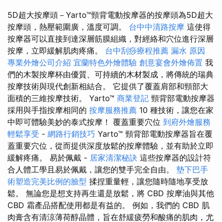
5D超大按摩頭－Yarto™頸背電動按摩器的按摩頭為5D超大
按摩頭，熱壓範圍廣，溫度可調。
台中中清路按摩
這使得
按摩器可以直接到達深層筋膜組織，對經絡和穴位進行深層
按摩，立即緩解肌肉疼痛。
台中刮痧療程推薦
漏水 原因
專業外燴公司介紹
宜蘭特色外燴體驗
創意宴會外燴佈置
我
們的木製按摩杯由優質、可持續的木材製成，將傳統的瑞典
按摩技術與現代創新相結合。 它提供了覆蓋肩部和頸部大
面積的三維按摩技術。 Yarto™
商業登記
頸背部電動按摩器
採用與手指按摩相同的
按摩服務推薦
10 種技術，讓您在家
中即可體驗美妙的泰式按摩！ 覆蓋重要穴位
到府外燴服務
輕鬆享受
-
網路行銷技巧
Yarto™ 頸背部電動按摩器旨在覆
蓋重要穴位，從而提供深度放鬆的按摩體驗，並有助於立即
緩解疼痛。 易於佩戴 -
居家清潔秘訣
這些按摩器的設計符
合人體工學且易於佩戴，讓您的雙手完全自由。
墊下巴手
術塑造完美比例的臉型
揉捏重量輕，讓您隨時隨地享受放
鬆。 無論您是想支持再生還是放鬆，將 CBD 按摩油與其他
CBD 霜產品搭配使用都是有益的。 例如，我們的 CBD 肌
肉膏含有清涼薄荷醇晶體，旨在舒緩疲勞和酸痛的肌肉，尤