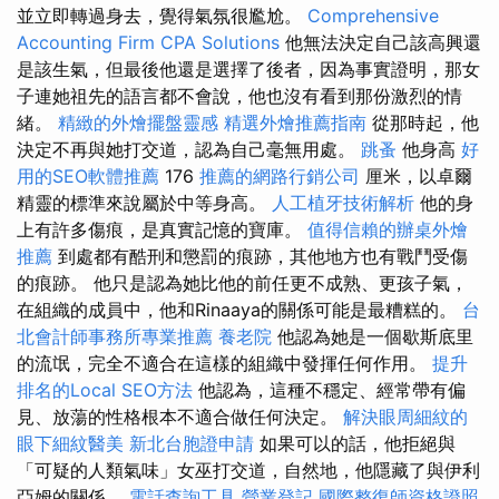
並立即轉過身去，覺得氣氛很尷尬。
Comprehensive
Accounting Firm CPA Solutions
他無法決定自己該高興還
是該生氣，但最後他還是選擇了後者，因為事實證明，那女
子連她祖先的語言都不會說，他也沒有看到那份激烈的情
緒。
精緻的外燴擺盤靈感
精選外燴推薦指南
從那時起，他
決定不再與她打交道，認為自己毫無用處。
跳蚤
他身高
好
用的SEO軟體推薦
176
推薦的網路行銷公司
厘米，以卓爾
精靈的標準來說屬於中等身高。
人工植牙技術解析
他的身
上有許多傷痕，是真實記憶的寶庫。
值得信賴的辦桌外燴
推薦
到處都有酷刑和懲罰的痕跡，其他地方也有戰鬥受傷
的痕跡。 他只是認為她比他的前任更不成熟、更孩子氣，
在組織的成員中，他和Rinaaya的關係可能​​是最糟糕的。
台
北會計師事務所專業推薦
養老院
他認為她是一個歇斯底里
的流氓，完全不適合在這樣的組織中發揮任何作用。
提升
排名的Local SEO方法
他認為，這種不穩定、經常帶有偏
見、放蕩的性格根本不適合做任何決定。
解決眼周細紋的
眼下細紋醫美
新北台胞證申請
如果可以的話，他拒絕與
「可疑的人類氣味」女巫打交道，自然地，他隱藏了與伊利
亞姆的關係。
電話查詢工具
營業登記
國際整復師資格證照