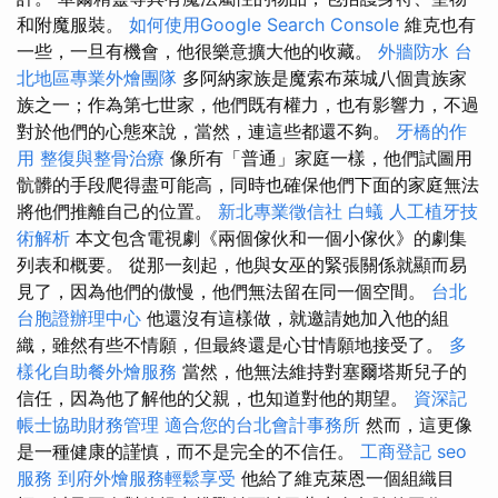
和附魔服裝。
如何使用Google Search Console
維克也有
一些，一旦有機會，他很樂意擴大他的收藏。
外牆防水
台
北地區專業外燴團隊
多阿納家族是魔索布萊城八個貴族家
族之一；作為第七世家，他們既有權力，也有影響力，不過
對於他們的心態來說，當然，連這些都還不夠。
牙橋的作
用
整復與整骨治療
像所有「普通」家庭一樣，他們試圖用
骯髒的手段爬得盡可能高，同時也確保他們下面的家庭無法
將他們推離自己的位置。
新北專業徵信社
白蟻
人工植牙技
術解析
本文包含電視劇《兩個傢伙和一個小傢伙》的劇集
列表和概要。 從那一刻起，他與女巫的緊張關係就顯而易
見了，因為他們的傲慢，他們無法留在同一個空間。
台北
台胞證辦理中心
他還沒有這樣做，就邀請她加入他的組
織，雖然有些不情願，但最終還是心甘情願地接受了。
多
樣化自助餐外燴服務
當然，他無法維持對塞爾塔斯兒子的
信任，因為他了解他的父親，也知道對他的期望。
資深記
帳士協助財務管理
適合您的台北會計事務所
然而，這更像
是一種健康的謹慎，而不是完全的不信任。
工商登記
seo
服務
到府外燴服務輕鬆享受
他給了維克萊恩一個組織目