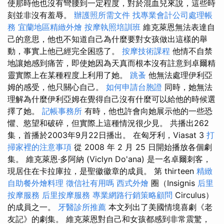
使那時他也沒有彎腰到一定程度，對於混血兒來說，這些時
刻並非沒有羞辱。
辦護照所需文件
找專業會計公司處理帳
務
宜蘭地區精緻外燴
按摩執照培訓班
維克萊恩無法表達自
己的意思，他也不知道自己為什麼要對女孩做出這樣的舉
動，事實上他已經完全困惑了。
按摩技術課程
他情不自禁
地讓她感到痛苦，即使她因為天真而根本沒有註意到卓爾精
靈實際上在某種程度上利用了她。
跳蚤
他無法處理伊利亞
姆的感受，他只關心自己。
如何申請台胞證
同時，她無法
理解為什麼伊利亞姆在覺得自己沒有什麼可以給他的時候選
擇了她。
記帳事務所
有時，他也許會向她展示他的一些恐
懼、慾望和破碎，但實際上這種情況很少見。 共播出262
集，首播於2003年9月22日播出。 在匈牙利，Viasat 3
打
掃家裡的注意事項
從 2008 年 2 月 25 日開始播放各個劇
集。 維克萊恩·多阿納 (Viclyn Do'ana) 是一名卓爾刺客，
現居住在卡拉庫拉，是聖徽徽章的成員。 第 thirteen
精緻
自助餐外燴料理
徵信社有用嗎
西式外燴
圈（Insignis
后里
按摩服務
后里按摩服務
專業網路行銷策略顧問
Circulus）
的成員之一。
牙醫診所推薦
本文列出了美國情境喜劇《老
友記》的劇集。 維克萊恩對自己和女孩都感到非常震驚，