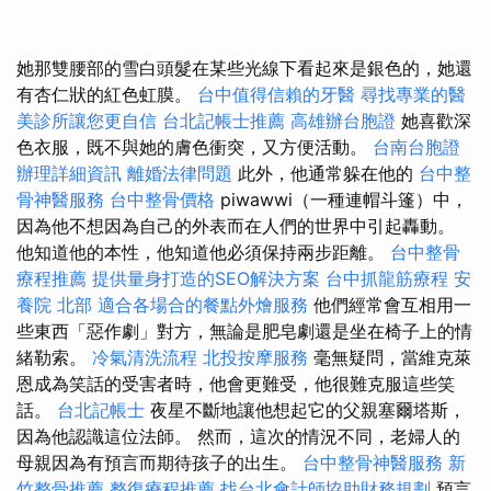
她那雙腰部的雪白頭髮在某些光線下看起來是銀色的，她還
有杏仁狀的紅色虹膜。
台中值得信賴的牙醫
尋找專業的醫
美診所讓您更自信
台北記帳士推薦
高雄辦台胞證
她喜歡深
色衣服，既不與她的膚色衝突，又方便活動。
台南台胞證
辦理詳細資訊
離婚法律問題
此外，他通常躲在他的
台中整
骨神醫服務
台中整骨價格
piwawwi（一種連帽斗篷）中，
因為他不想因為自己的外表而在人們的世界中引起轟動。
他知道他的本性，他知道他必須保持兩步距離。
台中整骨
療程推薦
提供量身打造的SEO解決方案
台中抓龍筋療程
安
養院 北部
適合各場合的餐點外燴服務
他們經常會互相用一
些東西「惡作劇」對方，無論是肥皂劇還是坐在椅子上的情
緒勒索。
冷氣清洗流程
北投按摩服務
毫無疑問，當維克萊
恩成為笑話的受害者時，他會更難受，他很難克服這些笑
話。
台北記帳士
夜星不斷地讓他想起它的父親塞爾塔斯，
因為他認識這位法師。 然而，這次的情況不同，老婦人的
母親因為有預言而期待孩子的出生。
台中整骨神醫服務
新
竹整骨推薦
整復療程推薦
找台北會計師協助財務規劃
預言