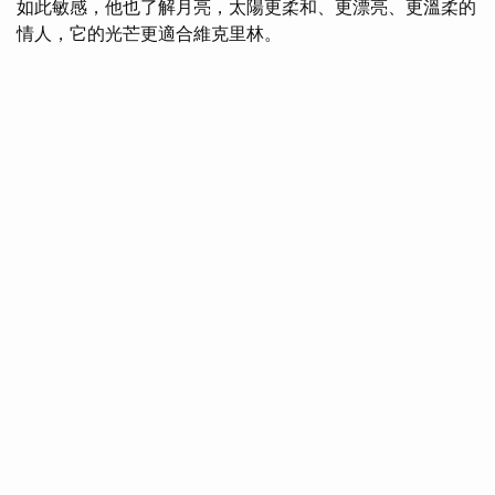
如此敏感，他也了解月亮，太陽更柔和、更漂亮、更溫柔的
情人，它的光芒更適合維克里林。