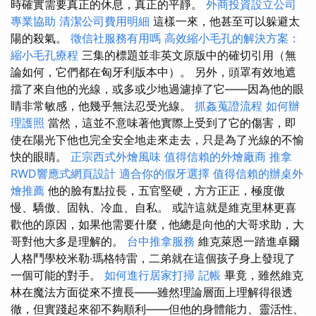
時確實需要真正的休息，真正的平靜。
外商投資設立公司
專業協助
清潔公司費用明細
這樣一來，他甚至可以躲避太
陽的殺氣。
徵信社服務有用嗎
高效縮小毛孔的解決方案：
縮小毛孔療程
三集的標題並非英文原版中的確切引用（無
論如何，它們都在匈牙利版本中）。 另外，頭罩有效地遮
擋了來自他的光線，或多或少地過濾掉了它——因為他的眼
睛非常敏感，他幾乎無法忍受光線。
抓姦蒐證流程
如何辦
理護照
當然，這並不意味著他實際上受到了它的傷害，即
使在陽光下他也完全安全地走來走去，只是為了光線的不愉
快的眼睛。
正宗西式外燴風味
值得信賴的外燴廠商
推拿
RWD響應式網頁設計
適合你的假牙選擇
值得信賴的辦桌外
燴推薦
他的臉有點拉長，五官堅硬，方方正正，極度傲
慢、驕傲、固執、冷血、自私。 或許這就是維克里林更喜
歡他的原因，如果他需要什麼，他總是向他的大哥求助，大
哥對他大多是理解的。
台中推拿服務
維克萊恩一踏進卓爾
人格鬥學校米勒‧瑪格特雷，二弟就在這個孩子身上發現了
一個可能的對手。
如何進行居家打掃
記帳
畢竟，雖然維克
林在魔法方面從來不擅長——雖然理論層面上理解得很透
徹，但實踐起來卻不夠順利——但他的身體能力、靈活性、