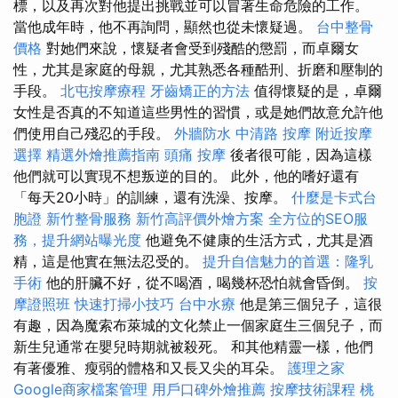
標，以及再次對他提出挑戰並可以冒著生命危險的工作。
當他成年時，他不再詢問，顯然也從未懷疑過。
台中整骨
價格
對她們來說，懷疑者會受到殘酷的懲罰，而卓爾女
性，尤其是家庭的母親，尤其熟悉各種酷刑、折磨和壓制的
手段。
北屯按摩療程
牙齒矯正的方法
值得懷疑的是，卓爾
女性是否真的不知道這些男性的習慣，或是她們故意允許他
們使用自己殘忍的手段。
外牆防水
中清路 按摩
附近按摩
選擇
精選外燴推薦指南
頭痛 按摩
後者很可能，因為這樣
他們就可以實現不想叛逆的目的。 此外，他的嗜好還有
「每天20小時」的訓練，還有洗澡、按摩。
什麼是卡式台
胞證
新竹整骨服務
新竹高評價外燴方案
全方位的SEO服
務，提升網站曝光度
他避免不健康的生活方式，尤其是酒
精，這是他實在無法忍受的。
提升自信魅力的首選：隆乳
手術
他的肝臟不好，從不喝酒，喝幾杯恐怕就會昏倒。
按
摩證照班
快速打掃小技巧
台中水療
他是第三個兒子，這很
有趣，因為魔索布萊城的文化禁止一個家庭生三個兒子，而
新生兒通常在嬰兒時期就被殺死。 和其他精靈一樣，他們
有著優雅、瘦弱的體格和又長又尖的耳朵。
護理之家
Google商家檔案管理
用戶口碑外燴推薦
按摩技術課程
桃