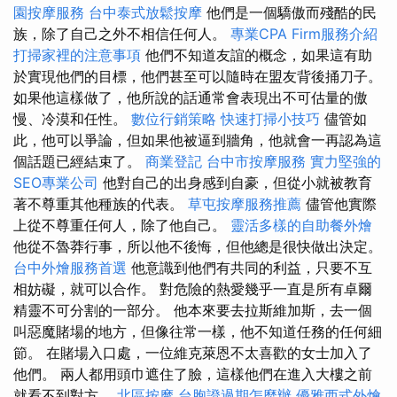
園按摩服務
台中泰式放鬆按摩
他們是一個驕傲而殘酷的民
族，除了自己之外不相信任何人。
專業CPA Firm服務介紹
打掃家裡的注意事項
他們不知道友誼的概念，如果這有助
於實現他們的目標，他們甚至可以隨時在盟友背後捅刀子。
如果他這樣做了，他所說的話通常會表現出不可估量的傲
慢、冷漠和任性。
數位行銷策略
快速打掃小技巧
儘管如
此，他可以爭論，但如果他被逼到牆角，他就會一再認為這
個話題已經結束了。
商業登記
台中市按摩服務
實力堅強的
SEO專業公司
他對自己的出身感到自豪，但從小就被教育
著不尊重其他種族的代表。
草屯按摩服務推薦
儘管他實際
上從不尊重任何人，除了他自己。
靈活多樣的自助餐外燴
他從不魯莽行事，所以他不後悔，但他總是很快做出決定。
台中外燴服務首選
他意識到他們有共同的利益，只要不互
相妨礙，就可以合作。 對危險的熱愛幾乎一直是所有卓爾
精靈不可分割的一部分。 他本來要去拉斯維加斯，去一個
叫惡魔賭場的地方，但像往常一樣，他不知道任務的任何細
節。 在賭場入口處，一位維克萊恩不太喜歡的女士加入了
他們。 兩人都用頭巾遮住了臉，這樣他們在進入大樓之前
就看不到對方。
北區按摩
台胞證過期怎麼辦
優雅西式外燴