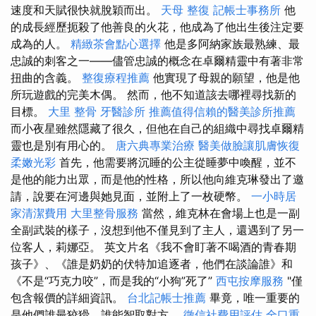
速度和天賦很快就脫穎而出。
天母 整復
記帳士事務所
他
的成長經歷扼殺了他善良的火花，他成為了他出生後注定要
成為的人。
精緻茶會點心選擇
他是多阿納家族最熟練、最
忠誠的刺客之一——儘管忠誠的概念在卓爾精靈中有著非常
扭曲的含義。
整復療程推薦
他實現了母親的願望，他是他
所玩遊戲的完美木偶。 然而，他不知道該去哪裡尋找新的
目標。
大里 整骨
牙醫診所
推薦值得信賴的醫美診所推薦
而小夜星雖然隱藏了很久，但他在自己的組織中尋找卓爾精
靈也是別有用心的。
唐六典專業治療
醫美做臉讓肌膚恢復
柔嫩光彩
首先，他需要將沉睡的公主從睡夢中喚醒，並不
是他的能力出眾，而是他的性格，所以他向維克琳發出了邀
請，說要在河邊與她見面，並附上了一枚硬幣。
一小時居
家清潔費用
大里整骨服務
當然，維克林在會場上也是一副
全副武裝的樣子，沒想到他不僅見到了主人，還遇到了另一
位客人，莉娜亞。 英文片名《我不會盯著不喝酒的青春期
孩子》、《誰是奶奶的伏特加追逐者，他們在談論誰》和
《不是“巧克力咬”，而是我的“小狗”死了”
西屯按摩服務
"僅
包含報價的詳細資訊。
台北記帳士推薦
畢竟，唯一重要的
是他們誰最狡猾，誰能智取對方。
徵信社費用評估
全口重