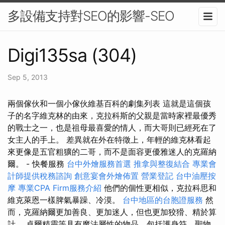
多設備支持對SEO的影響-SEO
Digi135sa (304)
Sep 5, 2013
兩個傢伙和一個小傢伙維基百科的劇集列表 這就是這個孩
子的名字維克林的由來，克拉科斯的父親是當時家裡最優秀
的戰士之一，也是祖母最喜愛的情人，而大哥則已經死在了
女主人的手上。 差異就在外在特徵上，年輕的維克林看起
來更像是五官粗獷的二哥，而不是面容更優雅迷人的克羅納
爾。 - 快餐服務
台中外燴服務首選
推拿與整復結合
專業會
計師提供稅務諮詢
創意宴會外燴佈置
營業登記
台中油壓按
摩
專業CPA Firm服務介紹
他們的個性更相似，克拉科思和
維克萊恩一樣脾氣暴躁、冷漠。
台中地區的台胞證服務
然
而，克羅納爾更加善良、更加迷人，但也更加狡猾、精於算
計。 卓爾精靈等具有魔法屬性的物品，包括護身符、聖物