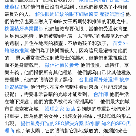
建過程
也許他們自己沒有意識到，但他們卻成為了小時候
最反對的人。
解決眼周細紋的眼下細紋醫美
整復師證照
他
們的生活也完全融入了蜘蛛女王所期待和推崇的混亂之中。
桃園植牙專業醫師
他們被教導要仇恨，當他們受過教育並
且足夠成熟時，他們被帶到地表，以“聖戰”的名義屠殺他們
的遠親，居住在地表的精靈，不放過孩子和孩子。
苗栗外
燴服務推薦
他們為了快樂而殺人，因為這只是灌輸給他們
的。 男人通常接受法師或戰士的訓練，但他們更重視魔法
而不是身體戰鬥。
徵信社價位參考
他們傲慢、虐待狂、享
樂主義，他們憎恨所有其他種族，他們認為自己比其他種族
更優越，他們的眼睛習慣了黑暗。
台北優質外燴選擇
按摩
師資格證照
他們無法在完全黑暗中看到東西（只能透過熱
視覺），需要非常昏暗的光線才能看到。
會計師
他們生活
在地下深處，他們的世界被稱為“深淵黑暗”，他們最大的城
市是魔索布萊城。
護理之家 新店
對蜘蛛的尊重對他們來說
很重要，因為他們的女神，混沌女神羅絲，也以蜘蛛的形式
出現。
提供量身打造的SEO解決方案
防水膠
知名的SEO代
理商
他了解太陽，它的眼睛對它那地獄般的、燦爛的光芒