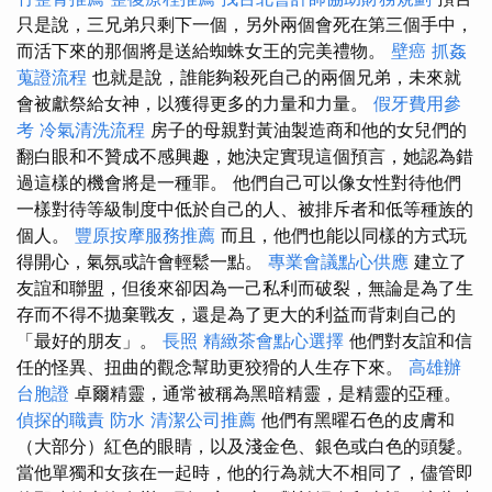
只是說，三兄弟只剩下一個，另外兩個會死在第三個手中，
而活下來的那個將是送給蜘蛛女王的完美禮物。
壁癌
抓姦
蒐證流程
也就是說，誰能夠殺死自己的兩個兄弟，未來就
會被獻祭給女神，以獲得更多的力量和力量。
假牙費用參
考
冷氣清洗流程
房子的母親對黃油製造商和他的女兒們的
翻白眼和不贊成不感興趣，她決定實現這個預言，她認為錯
過這樣的機會將是一種罪。 他們自己可以像女性對待他們
一樣對待等級制度中低於自己的人、被排斥者和低等種族的
個人。
豐原按摩服務推薦
而且，他們也能以同樣的方式玩
得開心，氣氛或許會輕鬆一點。
專業會議點心供應
建立了
友誼和聯盟，但後來卻因為一己私利而破裂，無論是為了生
存而不得不拋棄戰友，還是為了更大的利益而背刺自己的
「最好的朋友」。
長照
精緻茶會點心選擇
他們對友誼和信
任的怪異、扭曲的觀念幫助更狡猾的人生存下來。
高雄辦
台胞證
卓爾精靈，通常被稱為黑暗精靈，是精靈的亞種。
偵探的職責
防水
清潔公司推薦
他們有黑曜石色的皮膚和
（大部分）紅色的眼睛，以及淺金色、銀色或白色的頭髮。
當他單獨和女孩在一起時，他的行為就大不相同了，儘管即