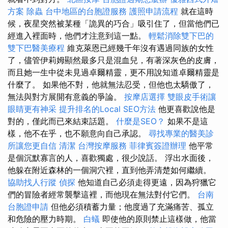
方案
除蟲
台中地區的台胞證服務
護照申請流程
就在這時
候，夜星突然被某種「詭異的巧合」吸引住了，但當他們已
經進入裡面時，他們才注意到這一點。
輕鬆消除雙下巴的
雙下巴醫美療程
維克萊恩已經幾千年沒有遇過同族的女性
了，儘管伊莉姆顯然最多只是混血兒，有著深灰色的皮膚，
而且她一生中從未見過卓爾精靈，更不用說知道卓爾精靈是
什麼了。 如果他不對，他就無法忍受，但他也太驕傲了，
無法與對方展開有意義的爭論。
按摩店選擇
雙眼皮手術讓
眼睛更有神采
提升排名的Local SEO方法
他更喜歡說他是
對的，僅此而已來結束話題。
什麼是SEO？
如果不是這
樣，他不在乎，也不願意向自己承認。
尋找專業的醫美診
所讓您更自信
清潔
台灣按摩服務
菲律賓簽證辦理
他平常
是個沉默寡言的人，喜歡獨處，很少說話。 浮出水面後，
他躲在附近森林的一個洞穴裡，直到他弄清楚如何繼續。
協助找人行蹤
偵探
他知道自己必須走得更遠，因為狩獵它
們的冒險者經常襲擊這裡，而他現在無法對付它們。
台南
台胞證申請
但他必須積蓄力量；他度過了充滿痛苦、孤立
和危險的壓力時期。
白蟻
即使他的原則禁止這樣做，他當