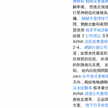
摩療程
精緻茶會服
解疼痛。 然後左側
行星神經從此被稱為
臟。
關鍵字選擇技
間、覺醒次數和夜間
質使用
植牙手術詳
組後 3
公司登記
天和
AVNA
北區按摩選
2-4。
網路行銷公司
道，如發炎性腸道
症候群的症狀。 針
的刺激做出反應。 
助。 組內比較期間觀
zero
台中美式脊椎
天內，兩組每晚總睡
法令紋醫美
樣本量
AVNA
清潔公司費用
療效反應率。 正如
方案。
墊下巴手術