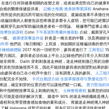
在進行任何與健康相關的改變之前，或者如果您對自己的健康
詢合格的醫療保健提供者。
記帳士推薦
推拿師專業課程
Anahan
用所提供的資訊而可能出現的任何錯誤、遺漏或後果不承擔任
或偏頭痛的人都會告訴您疼痛是多麼令人虛弱，您可能已經嘗
於戴斯穿孔如何幫助偏頭痛患者有一些理論。 根據專門從事止痛
按摩技術課程
Cohn
下午茶派對專屬外燴茶點
介紹，戴斯穿孔
痛一樣。
健康便當餐盒外送
針灸是一種古老的中醫，涉及將細針
的作用
他們在《每日郵報》上寫道，例如關於這種偏頭痛的替代
外燴精緻體驗
2017 年的一項研究中，參與者進行了
工商登記
1
壓力測試。 參與者必須在線上平台上記錄他們的日常介入和活動
非簡單。 Daith 穿刺刺激迷走神經，迷走神經刺激已用於治
對其乾預措施視而不見，因此不能排除參與者的期望對結果的
由參與者自己在小程序中進行，沒有調查人員的參與。
人工植
組分配完全不知情。
卡式台胞證介紹
全面掌握搜尋引擎優化技巧
來說，確定刺穿的位置仍然可以讓他們鬆一口氣。
實力堅強的S
和中指輕輕按摩耳朵上刺痛的地方。
士林整骨療程
如果您的頭
孔可能是值得的解決方案。 腸道中 90% 的迷走神經纖維是傳
過程和化學受體會感知食物的量和成分。 胃腸迷走神經傳入神
了解 Halasana 或犁式的好處，因為它可以促進靈活性和放鬆..