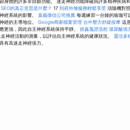
節身體的許多非自願功能。 迷走神經功能障礙與許多精神疾病
了
SEO的真正意思是什麼？
17
到府外燴服務輕鬆享受
項隨機對照
主神經系統的影響。
嘉義徵信公司推薦
每週練習一分鐘的瑜珈可
感神經的主導地位。
Google商家檔案管理
台中壓力舒緩按摩
這
應更強，因此自主神經系統保持平靜。
抓姦蒐證流程
玻尿酸填
迷走神經活動的測量，以評估自主神經系統的健康狀況。
靈活多
具有高迷走神經張力。