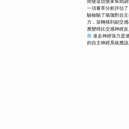
間發送信號來幫助調
一項薈萃分析評估
驗檢驗了瑜珈對自
力，並轉移到副交
應變得比交感神經反
廓
迷走神經張力是
的自主神經系統應該