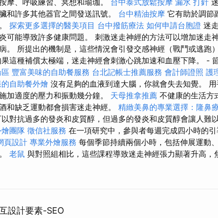
按摩、呼吸練習、冥想和瑜珈。
台中泰式放鬆按摩
漏水 打針
迷
臟和許多其他器官之間發送訊號。
台中精油按摩
它有助於調節
眠。
探索更多選擇的醫美項目
台中撥筋療法
如何申請台胞證
迷走
炎可能導致許多健康問題。 刺激迷走神經的方法可以增加迷走
病。 所提出的機制是，這些情況會引發交感神經（戰鬥或逃跑
如果這種補償太極端，迷走神經會刺激心跳加速和血壓下降。 - 
論區
豐富美味的自助餐服務
台北記帳士推薦服務
會計師證照
護
樣的自助餐外燴
沒有足夠的血液到達大腦，你就會失去知覺。 用
施加適度的壓力和振動幾分鐘。
天母推拿推薦
不健康的生活方
酒和缺乏運動都會損害迷走神經。
精緻美鼻的專業選擇：隆鼻
以對抗過多的發炎和皮質醇，但過多的發炎和皮質醇會讓人難
外燴團隊
徵信社服務
在一項研究中，參與者每週完成四小時的引
網頁設計
專業外燴服務
每個季節持續兩個小時，包括伸展運動
恩。
老鼠
與對照組相比，這些課程導致迷走神經張力顯著升高，
互設計要素-SEO