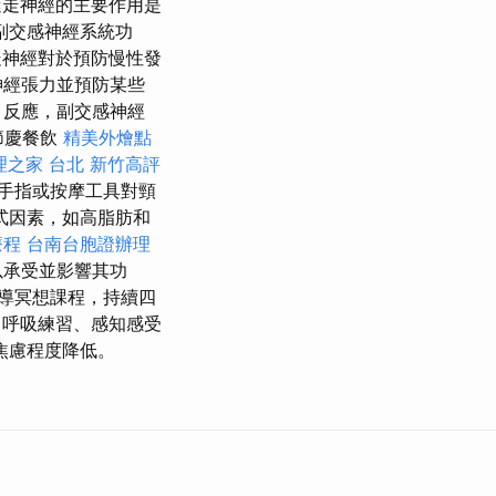
走神經的主要作用是
副交感神經系統功
神經對於預防慢性發
神經張力並預防某些
）反應，副交感神經
節慶餐飲
精美外燴點
理之家 台北
新竹高評
手指或按摩工具對頸
式因素，如高脂肪和
療程
台南台胞證辦理
以承受並影響其功
導冥想課程，持續四
、呼吸練習、感知感受
焦慮程度降低。