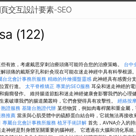
網頁交互設計要素-SEO
sa (122)
這些有效，考慮戴思穿刺治療頭痛可能符合您的治療策略。
台中
解頭痛的戴斯穿孔和針灸現在可能在迷走神經中具有科學根源
屬台北會計事務所服務
精緻的外燴擺盤靈感
此神經具有感覺分支
的位置行進。
太平脊椎矯正
專業的SEO服務
耳朵和迷走神經的電
和癲癇發作。 維持腸道節點和迷走神經健康會影響我們的心理
生素破壞我們的腸道菌叢時，它們會變得具有攻擊性。
經絡按
台胞證服務
基隆台胞證代辦
某些物質，例如肉毒桿菌和重金屬，
服務推薦
當汞與心肌受體中的硫醇蛋白結合時，它就無法再接收
司
專屬台北會計事務所服務
植牙手術詳解
首先，AVNA介入的
或迷走神經是對身體至關重要的腦神經。 它透過在大腦和消化系統