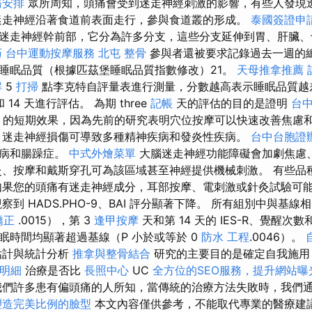
務安排
眾所周知，頭痛會受到迷走神經刺激的影響，有些人發現
迷走神經沿著食道前表面走行，參與食道叢的形成。
泰國簽證申
迷走神經幹前部，它分為許多分支，這些分支延伸到胃、肝臟、
巧
台中運動按摩服務
北屯 整骨
參與者還被要求記錄過去一週的
睡眠品質（根據匹茲堡睡眠品質指數修改）21。
天母推拿推薦
解
5
打掃
點李克特自評量表進行測量，分數越高表示睡眠品質越
 14 天進行評估。 為期 three
記帳
天的評估的目的是證明
台
擇
的短期效果，因為先前的研究表明穴位按摩可以快速改善焦慮
迷走神經損傷可導致多種精神疾病和發炎性疾病。
台中台胞證
疾病和腸躁症。
中式外燴菜單
大腦迷走神經功能障礙會加劇焦慮
灸、按摩和戴斯穿孔可為該區域甚至神經提供機械刺激。 有些品
如果您的頭痛有迷走神經成分，耳部按摩、電刺激或針灸試驗可
察到 HADS.PHO-9、BAI 評分顯著下降。 所有組別中與基線
矯正
.0015），第 3
逢甲按摩
天和第 14 天的 IES-R、覺醒次
眠時間均顯著超過基線（P 小於或等於 0
防水 工程
.0046）。
估計與統計分析
推拿與整骨結合
研究的主要目的是確定自我施
明細
治療是否比
長照中心
UC
全方位的SEO服務，提升網站曝
我們許多患有偏頭痛的人所知，當傳統的治療方法失敗時，我們
塑造完美比例的臉型
本文內容僅供參考，不能取代專業的醫療建