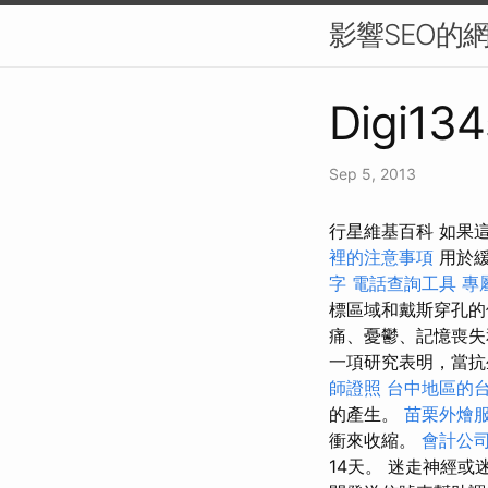
影響SEO的
Digi134
Sep 5, 2013
行星維基百科 如果
裡的注意事項
用於緩
字
電話查詢工具
專
標區域和戴斯穿孔
痛、憂鬱、記憶喪失
一項研究表明，當抗
師證照
台中地區的
的產生。
苗栗外燴
衝來收縮。
會計公
14天。 迷走神經