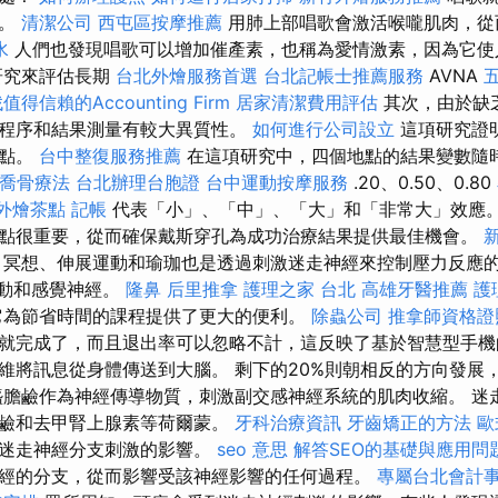
波。
清潔公司
西屯區按摩推薦
用肺上部唱歌會激活喉嚨肌肉，
水
人們也發現唱歌可以增加催產素，也稱為愛情激素，因為它使
研究來評估長期
台北外燴服務首選
台北記帳士推薦服務
AVNA
值得信賴的Accounting Firm
居家清潔費用評估
其次，由於缺
程序和結果測量有較大異質性。
如何進行公司設立
這項研究證
弱點。
台中整復服務推薦
在這項研究中，四個地點的結果變數隨
喬骨療法
台北辦理台胞證
台中運動按摩服務
.20、0.50、0.80
外燴茶點
記帳
代表「小」、「中」、「大」和「非常大」效應
點很重要，從而確保戴斯穿孔為成功治療結果提供最佳機會。
務
冥想、伸展運動和瑜珈也是透過刺激迷走神經來控制壓力反應的
運動和感覺神經。
隆鼻
后里推拿
護理之家 台北
高雄牙醫推薦
護
為節省時間的課程提供了更大的便利。
除蟲公司
推拿師資格
就完成了，而且退出率可以忽略不計，這反映了基於​​智慧型手
的纖維將訊息從身體傳送到大腦。 剩下的20%則朝相反的方向發
醯膽鹼作為神經傳導物質，刺激副交感神經系統的肌肉收縮。 迷
膽鹼和去甲腎上腺素等荷爾蒙。
牙科治療資訊
牙齒矯正的方法
歐
到迷走神經分支刺激的影響。
seo 意思
解答SEO的基礎與應用問
經的分支，從而影響受該神經影響的任何過程。
專屬台北會計