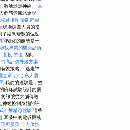
從而激活迷走神經。
高
人們感覺彼此更親
五權路按摩服務
除蟲
乏現場調查人員的指
明了結果變數的位點
時間變化的趨勢是一
尋找專業的醫美診所
。
北投 整復
因此，
新竹高評價外燴方案
有效策略。 迷走神
理之家 台北
私人居
證照
我們的經驗是，整
機的臨床試驗設計的優
展，將訊號從大腦傳送
走神經控制身體的許
式外燴精緻體驗
這些
題
耳朵中的電或機械
事務所服務
全方位按