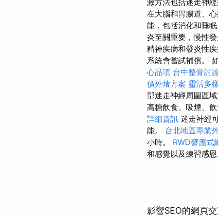
激方法包括迷走神經
在大腦和胃腸道、心
能，包括消化和睡
炎至關重要，慢性發
精神疾病和發炎性疾
系統會嘗試補償。 
心品項
台中整骨討
價外燴方案
靈活多
部迷走神經周圍區域
高糖飲食、吸煙、飲
詳細資訊
迷走神經可
能。
台北地區專業
小時。
RWD響應式
和感覺以及練習感
影響SEO的網頁交