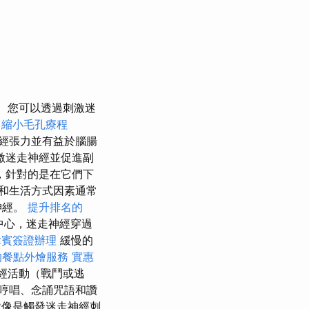
您可以透過刺激迷
：縮小毛孔療程
經張力並有益於腦腸
激迷走神經並促進副
，針對的是在它們下
和生活方式因素通常
神經。
提升排名的
中心，迷走神經穿過
律賓簽證辦理
緩慢的
的餐點外燴服務
實惠
經活動（戰鬥或逃
哼唱、念誦咒語和讚
就像是觸發迷走神經刺