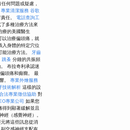
有任何問題或疑慮，
a
專業清潔服務
谷歌
何責任。
電話查詢工
試了多種治療方法來
治療的美國醫生
可以治療偏頭痛，就
插入身體的特定穴位
可能治療方法。
牙齒
5
跳蚤
分鐘的共振頻
。 布拉奇利承認迷
療偏頭痛和癲癇。 最
影響。
專業外燴服務
牙技術解析
這樣的設
合法專業徵信協助
對
EO專業公司
如果您
痛得到顯著緩解並且
入神經（感覺神經）。
經元將這些訊息從消
. 副交感神經支配有