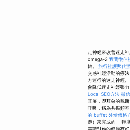
走神經來改善迷走
omega-3
宜蘭徵信
軸。
旅行社護照代
交感神經活動的療
方運行的迷走神經
會降低迷走神經張力
Local SEO方法
徵
耳屏，即耳朵的戴
呼吸，稱為共振頻率
的 buffet 外燴價格
跑）來完成的。 輕
美詩對你的健康有