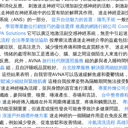
和消化反應。 刺激迷走神經可以增加副交感神經的活動，刺激
迷走神經在神經系統中的位置有助於解釋其作用。 迷走神經是副
系統（ANS）的一部分。
提升自信魅力的首選：隆乳手術
一般
法。
學習專業數位行銷技巧的最佳選擇
推薦的網路行銷公司
Com
PA Solutions
它可以廣泛地激活副交感神經系統，無意中引起
洗流程
合法專業徵信協助
按摩療法透過迷走神經介導的益處包括
慮症狀、提高注意力、減少慢性疼痛和降低皮質醇水平。 迷走
A、情緒的處理和加工是透過心、腦、腸之間這個陌生人來進行的
反應。 此外，AVNA
旅行社代辦護照服務
組的參與者入睡時間
蟲
組，且自評睡眠品質較好。
台北按摩服務
解決眼周細紋的眼
案
這些結果表明，自我管理AVNA可以迅速緩解焦慮和憂鬱情緒
輕鬆減少細紋與緊緻肌膚
這種自我按摩姿勢為隔離期間無法接受
著迷走神經極為活躍，並與身體的器官進行溝通。
專業外燴公司
纖維，參與味覺、嗅覺、唾液產生、吞嚥和言語。
台中整脊療
勢
迷走神經傳入纖維在外耳周圍傳遞溫度、疼痛和觸覺訊息。
專
功能至關重要，但過度或慢性發炎可能會導致許多健康問題。
術
浪漫戶外婚禮外燴方案
迷走神經的一個關鍵作用是在免疫反應
處，例如減少發炎、促進放鬆和改善情緒。
冷氣清洗流程
高雄