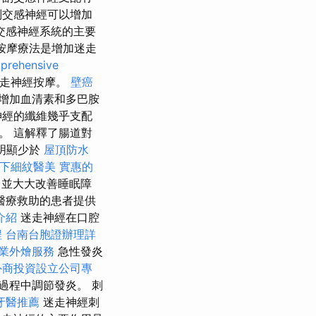
副交感神經可以增加
交感神經系統的主要
按摩療法是增加迷走
prehensive
迷走神經按摩。
壁癌
增加血清素和多巴胺
神經的纖維幾乎支配
。 這解釋了腸道對
明顯少於
屋頂防水
下細紋醫美
實惠的
，並大大改善睡眠障
醫療救助的患者提供
介紹
迷走神經在口腔
程
台南台胞證辦理詳
業外燴服務
急性發炎
外商投資設立公司專
過程中調節發炎。 刺
牙醫推薦
迷走神經刺