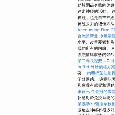
助於調節身體的休息
迷走神經的活動。 
神經，也是自主神經
神經張力的絕佳方
Accounting Firm C
台胞證新北
冷氣清
水平、改善憂鬱和焦
我們所有的內臟。 
強烈情緒狀態的強烈
第二專長證照
UC
除
buffet 外燴價格方
礙。
肉毒桿菌注射
了舒適感。 這意味
和喉嚨有感覺和運動
細資訊
全瓷冠的優
反應對於免疫系統的
業協助
中醫推拿技
激迷走神經有很多好