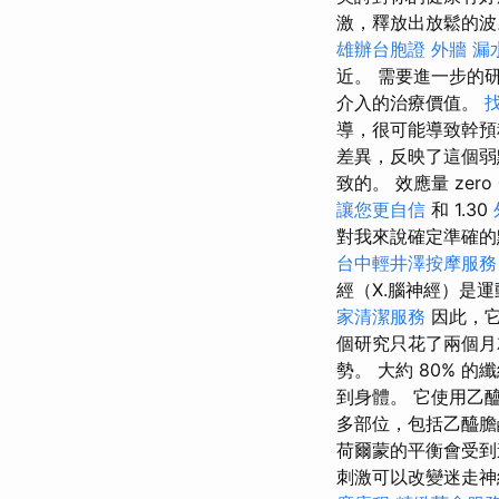
激，釋放出放鬆的
雄辦台胞證
外牆 漏
近。 需要進一步的
介入的治療價值。
找
導，很可能導致幹預
差異，反映了這個
致的。 效應量 zero
讓您更自信
和 1.30
對我來說確定準確的
台中輕井澤按摩服
經（X.腦神經）是
家清潔服務
因此，它
個研究只花了兩個月
勢。 大約 80% 
到身體。 它使用乙
多部位，包括乙醯
荷爾蒙的平衡會受
刺激可以改變迷走神