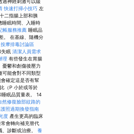
透過神經刺激可以緩
請
快速打掃小技巧
左
十二指腸上部和胰
總睡眠時間、入睡時
記帳服務推薦
睡眠品
差。 在基線、隨機分
中按摩排毒討論區
和失眠
清潔人員需求
辦理
有些發生在胃腸
、憂鬱和創傷後壓力
種可能會對不同類型
能會確定這是否有幫
相比（P 小於或等於
數和睡眠品質量表。 14
自然修復臉部紋路的
用
護照過期換發指南
光度
產生更高的臨床
通常會轉向補充替代
議、診斷或治療。
養