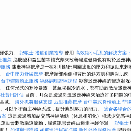
神經張力。
記帳士
撥筋創業指導
使用
高效縮小毛孔的解決方案
社推薦
脂肪酸和益生菌等補充劑來改善腸道健康也有助於迷走神
辦服務
迷走神經按摩是一種利用頸部周圍適度的壓力和振動來刺
法。
台中壓力舒緩按摩
按摩頸部兩側和背部的斜方肌和胸骨肌肉
。
台中體態矯正服務
經絡調理證照課程
影響迷走神經的醫療狀況
。 任何形式的寒冷暴露，甚至喝很冷的水，都有助於激活迷走
信社費用評估
目前，耳朵是透過刺激迷走神經來治療許多問題的
斯區域。
海外抓姦服務支援
后里推薦按摩
台中美式脊椎矯正
菲
，可以平衡自主神經系統，提升應對壓力的能力。
適合各場合
方案
這是透過增加副交感神經活動（休息和消化）和減少交感神
度運動會刺激腸道流動，腸道訊息會經由迷走神經傳遞。
記帳士
好處！
如何辦理護照
如何進行居家打掃
新竹外燴服務推薦
唱歌