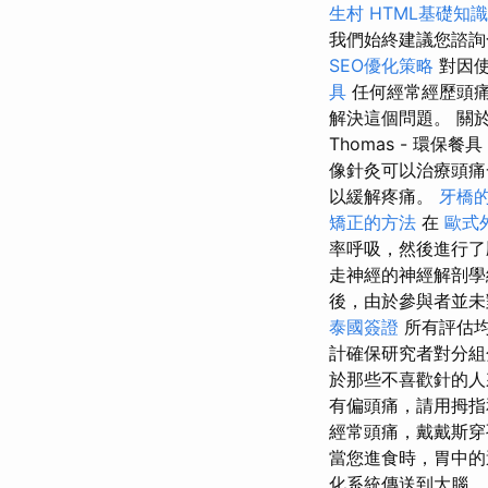
生村
HTML基礎知識
我們始終建議您諮
SEO優化策略
對因使
具
任何經常經歷頭痛
解決這個問題。 關
Thomas - 環保餐具
像針灸可以治療頭
以緩解疼痛。
牙橋
矯正的方法
在
歐式
率呼吸，然後進行了
走神經的神經解剖學絕
後，由於參與者並未
泰國簽證
所有評估均
計確保研究者對分
於那些不喜歡針的人
有偏頭痛，請用拇指
經常頭痛，戴戴斯穿
當您進食時，胃中的
化系統傳送到大腦。 