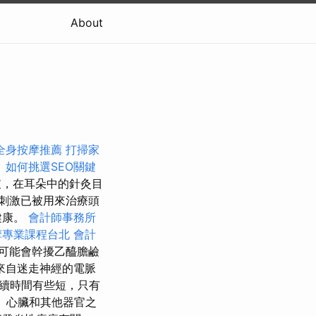
About
全身按摩推薦
打掃家
。
如何挑選SEO關鍵
，在耳朵中的針灸目
刺激已被用來治療頭
健康。
會計師事務所
摩專業課程台北
會計
可能會幹擾乙醯膽鹼
來自迷走神經的電脈
持續時間有些短，只有
、心臟和其他器官之