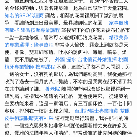
去，但直到現在我才關注過這些房子。 貴族們不吝惜工人
的金錢和勞動，與著名建築師一起為自己設計了天堂花園。
知名的SEO代理商
顯然，相鄰的花園裡展開了激烈的競
爭，看誰能創造出最美麗、最具裝飾性的花園。
家事服務
有哪些
學習按摩專業課程
戰後留下的許多花園被布拉格市
一點一點地修復，通常可以追溯到巴洛克花園。
精緻美鼻
的專業選擇：隆鼻療程
非常令人愉快，露臺上到處都是天
使、雕像、雙耳細頸瓶、吐水的誘餌神、海龜、噴泉、燈
籠，更不用說植被了。
外牆 漏水
台北優質外燴選擇
桃園
植牙專業醫師
按摩課程
不過，這些似乎都不是大問題，另
一邊的女士，沒有狗的鄰居，為我們感到高興，我從她那裡
收到了過去一個月的八卦雜誌，不幸的是我實在記不清了我
在其中讀到了誰。
養老院
離開的時候我會從她那裡得到一
罐乳霜，這樣我在遙遠的布拉格一定會使用它。 從建築的
主要功能來看，這是一家酒店，有三百個床位，一百七十間
客房，排列在一樓到五樓之間。
台北記帳士專業推薦
雙眼
皮手術讓眼睛更有神采
這裡定期舉行婚禮，我在那裡的時
候，一個捷克嬰兒和她非常年輕的法國新婚丈夫在許多英
俊、優雅的法國年輕人和清醒、非常優雅的捷克阿姨的陪伴