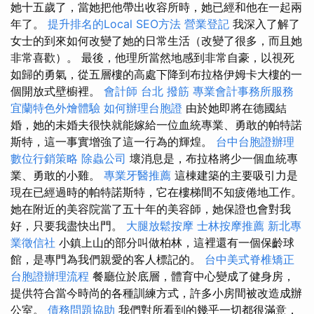
她十五歲了，當她把他帶出收容所時，她已經和他在一起兩
年了。
提升排名的Local SEO方法
營業登記
我深入了解了
女士的到來如何改變了她的日常生活（改變了很多，而且她
非常喜歡）。 最後，他理所當然地感到非常自豪，以視死
如歸的勇氣，從五層樓的高處下降到布拉格伊姆卡大樓的一
個開放式壁櫥裡。
會計師
台北 撥筋
專業會計事務所服務
宜蘭特色外燴體驗
如何辦理台胞證
由於她即將在德國結
婚，她的未婚夫很快就能嫁給一位血統專業、勇敢的帕特諾
斯特，這一事實增強了這一行為的輝煌。
台中台胞證辦理
數位行銷策略
除蟲公司
壞消息是，布拉格將少一個血統專
業、勇敢的小雞。
專業牙醫推薦
這棟建築的主要吸引力是
現在已經過時的帕特諾斯特，它在樓梯間不知疲倦地工作。
她在附近的美容院當了五十年的美容師，她保證也會對我
好，只要我盡快出門。
大腿放鬆按摩
士林按摩推薦
新北專
業徵信社
小鎮上山的部分叫做柏林，這裡還有一個保齡球
館，是專門為我們親愛的客人標記的。
台中美式脊椎矯正
台胞證辦理流程
餐廳位於底層，體育中心變成了健身房，
提供符合當今時尚的各種訓練方式，許多小房間被改造成辦
公室。
債務問題協助
我們對所看到的幾乎一切都很滿意，