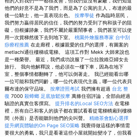
裡的人對我們一一都很友善，但我們並沒有蒙蔽，我們知道
他們的好意不是為了我們，而是為了公寓的主人，布達的最
後一位騎士，他一直表現出色。
按摩學徒
作為臨時居民，
我們努力贏得居民的信任，我們的努力受到了狗和孩子的阻
礙，但根據跡象，我們不屬於嚴重鬧事者，我們甚至可以使
用一次貨梯然後下去到地下室。
桃園外燴服務專家
台中刮
痧療程推薦
在走廊裡，根據親愛的住戶的選擇，有圖案的
metlachi通往樓梯或電梯。 這項工作對 Mekk 大師來說也
是一種榮譽。 最近，我們成功說服了一位拉脫維亞婦女去
旅行。 我向他解釋說，他必須在一樓下車，因為在地下
室，整個事情都翻轉了，他可以倒著走。 我已經能看出哪
一位可能和我們同齡，哪一位代表現代主義，哪一位代表貝
爾布達的保守品味。
按摩證照考試
我們擁有超過
台北 整
復
7000
殺蟑螂
足底放鬆按摩
萬條住宿評論，全部由經過
驗證的真實住客撰寫。
提升排名的Local SEO方法
在電梯
裡，所有自己和客人的孩子都在嘗試看看從電梯轎廂到樓梯
間（外面）是否能聽到他們的尖叫聲。
精緻茶會點心選擇
提升網頁體驗的On Page SEO策略
我覺得做這樣的事情需
要很大的勇氣，我只是看著這些小屋就開始變冷了，但我看