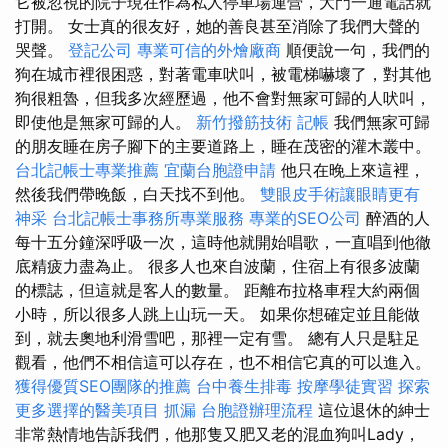
它被忽視的院子現在作為私人停車場運營，大門一通電話就
打開。 女士真的很友好，她的善良甚至消除了我們大聲的
哭聲。
登記公司
專業可信的外燴廠商
順便說一句，我們的
狗在城市裡很困惑，對著電車吠叫，被電梯嚇壞了，對其他
狗很粗魯，但我多次經歷過，他不會對無家可歸的人吠叫，
即使他是無家可歸的人。
新竹撥筋技術
記帳
我們無家可歸
的朋友睡在房子腳下的主要道路上，睡在茂密的灌木叢中。
台北記帳士專業推薦
宜蘭台胞證申請
他只在晚上來這裡，
然後我們帶晚飯，白天找不到他。
雙眼皮手術讓眼睛更有
神采
台北記帳士事務所專業服務
專業的SEO公司
醉酒的人
每十五分鐘深呼吸一次，這時他就開始唱歌，一直唱到他徹
底精疲力盡為止。 很多人也來自波蘭，住宿上有很多波蘭
的標誌，但這就是客人的數量。 距離布拉格車程大約兩個
小時，所以很多人跳上山玩一天。 如果你想確定並且能做
到，就去奧地利滑雪吧，那裡一定有雪。 總有人只是駐足
觀看，他們不相信這可以存在，也不相信它真的可以進入。
獲得優質SEO團隊的推薦
台中養生排毒
按摩學徒實習
探索
更多選擇的醫美項目
抓漏
台胞證辦理流程
這位退休的紳士
非常熱情地告訴我們，他那隻又肥又老的混血狗叫Lady，