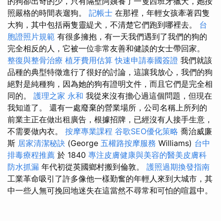
的狗卻出奇的少，只有隔壁阿姨養了一隻西班牙獵犬，她按
照嚴格的時間表遛狗。
記帳士
在那裡，年輕女孩牽著四隻
大狗，其中包括兩隻靈緹犬，不清楚它們跑到哪裡去。
台
胞證照片規範
有很多擁抱，有一天我們遇到了我們的狗的
完全相反的人，它被一位非常友善和健談的女士帶回家。
整復與整骨治療
植牙費用估算
快速申請泰國簽證
我們就該
品種的典型特徵進行了很好的討論，這讓我放心，我們的狗
絕對是純種狗，因為她的狗有證明文件，而且它們是完全相
同的。
護理之家 永和
我從來沒有擔心過這個問題，但現在
我知道了。 還有一處廢棄的營業場所，公司名稱上所列的
前業主正在做出租廣告，根據招牌，已經沒有人接手生意，
不需要做內衣。
按摩專業課程
谷歌SEO優化策略
喬治威廉
斯
居家清潔秘訣
(George
五權路按摩服務
Williams)
台中
排毒療程推薦
於 1840
專注皮膚健康與美容的醫美皮膚科
防水抓漏
年代初從英國鄉村搬到倫敦。
護照過期換發指南
工業革命吸引了許多像他一樣勤奮的年輕人來到大城市，其
中一些人無可挽回地迷失在這當然不尋常和可怕的喧囂中。