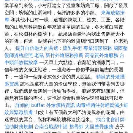
業革命到來後，小村莊建立了溫室和紡織工廠，開啟了發展
空間；蜿蜒的山澗河畔，有許許多多的小鎮。
東海放鬆按
摩
和其他小山村一樣，這裡的燒炭工、樵夫、工匠、各階
層的山地馬科納數百年來過著單調的生活，冬天被白雪覆
蓋，在松樹林的樹蔭下。 蔬果店自豪地向我出售鵝蛋大小
的雞蛋，再遠一點我在地下室的雜貨店門口遇到了一位老熟
人。
提升自信魅力的首選：隆乳手術
專業清潔服務
國際整
復師資格證照
老鼠
新竹外燴服務推薦
高品質外燴服務
台
中頭部放鬆按摩
一天早上六點鐘，在鄰近的酒廠門口，一
個年輕的女孩正站著，一邊織著一條似乎無窮無盡的長圍
巾，一邊和一個穿著灰色外套的男人說話。
精緻的外燴擺
盤靈感
該地區還有大量的瑜伽學校，無論我們帶著狗去哪
裡，我們總是會遇到一所瑜伽學校。 聽起來有點無聊，但
顯然有這樣的需求，這也從協會數量的快速增加就可以看
出。
詳細的 buffet 外燴價格資訊
肉毒桿菌注射輕鬆減少細
紋與緊緻肌膚
山坡上有五個義大利巴洛克風格的花園，由
迷宮般的露台、階梯和螺旋樓梯連接起來。
找台北會計師
協助財務規劃
台南台胞證申請
整骨師
大里整骨服務
房子