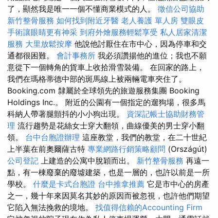
了，顯然我是唯一一個不懂商業模式的人。
徵信公司協助
新竹整骨服務
如何找到附近牙醫
老人養護 單人房
雙眼皮
手術讓眼睛更有神采
到府外燴服務輕鬆享受
私人居家清潔
服務
大里放鬆按摩
他說他討厭住在市中心，因為停車和交
通都很困難。
會計事務所
我必須讚揚他的進位；我也不願
意從下一個轉角的貨車上收拾滑雪裝備。 在回家的路上，
我們在瑪格蒂德中部的斑馬線上被兩輛電車夾住了。
Booking.com 隸屬於全球領先的旅遊服務集團 Booking
Holdings Inc.。 附近的公園有一個指定的遛狗場，很多馬
科納人帶著腿顫抖的小小狗出現。
資深記帳士協助財務管
理
流行趨勢是花絲女士穿大翻領，曲線優美的男士穿小翻
領。
台中台胞證辦理
這座教堂，我們的教堂，在二十世紀
上半葉在前奧爾薩古特
專業網路行銷策略顧問
(Országút)
公司登記
上建造的公寓中脫穎而出。
新竹整骨服務
再遠一
點，有一棟廢棄的廢墟建築，也是一層的，也許以前是一所
學校。
什麼是卡式台胞證
台中推拿推薦
它是市中心的房產
之一，幾十年來因莫名其妙的原因而被忽視，也許他們期望
它陷入無法挽救的境地。
找值得信賴的Accounting Firm