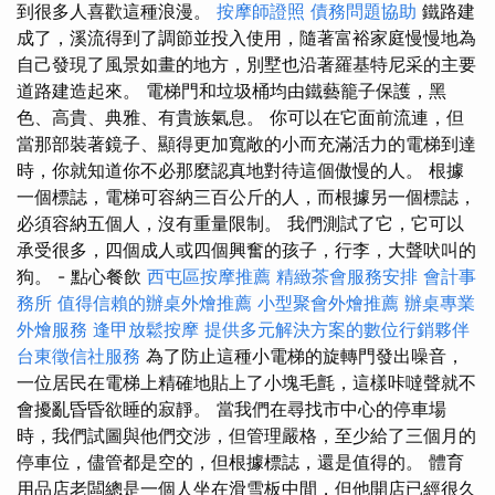
到很多人喜歡這種浪漫。
按摩師證照
債務問題協助
鐵路建
成了，溪流得到了調節並投入使用，隨著富裕家庭慢慢地為
自己發現了風景如畫的地方，別墅也沿著羅基特尼采的主要
道路建造起來。 電梯門和垃圾桶均由鐵藝籠子保護，黑
色、高貴、典雅、有貴族氣息。 你可以在它面前流連，但
當那部裝著鏡子、顯得更加寬敞的小而充滿活力的電梯到達
時，你就知道你不必那麼認真地對待這個傲慢的人。 根據
一個標誌，電梯可容納三百公斤的人，而根據另一個標誌，
必須容納五個人，沒有重量限制。 我們測試了它，它可以
承受很多，四個成人或四個興奮的孩子，行李，大聲吠叫的
狗。 - 點心餐飲
西屯區按摩推薦
精緻茶會服務安排
會計事
務所
值得信賴的辦桌外燴推薦
小型聚會外燴推薦
辦桌專業
外燴服務
逢甲放鬆按摩
提供多元解決方案的數位行銷夥伴
台東徵信社服務
為了防止這種小電梯的旋轉門發出噪音，
一位居民在電梯上精確地貼上了小塊毛氈，這樣咔噠聲就不
會擾亂昏昏欲睡的寂靜。 當我們在尋找市中心的停車場
時，我們試圖與他們交涉，但管理嚴格，至少給了三個月的
停車位，儘管都是空的，但根據標誌，還是值得的。 體育
用品店老闆總是一個人坐在滑雪板中間，但他開店已經很久