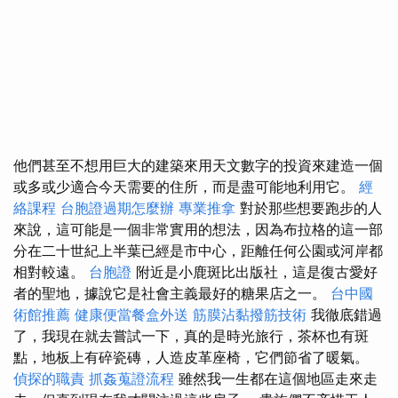
他們甚至不想用巨大的建築來用天文數字的投資來建造一個
或多或少適合今天需要的住所，而是盡可能地利用它。
經
絡課程
台胞證過期怎麼辦
專業推拿
對於那些想要跑步的人
來說，這可能是一個非常實用的想法，因為布拉格的這一部
分在二十世紀上半葉已經是市中心，距離任何公園或河岸都
相對較遠。
台胞證
附近是小鹿斑比出版社，這是復古愛好
者的聖地，據說它是社會主義最好的糖果店之一。
台中國
術館推薦
健康便當餐盒外送
筋膜沾黏撥筋技術
我徹底錯過
了，我現在就去嘗試一下，真的是時光旅行，茶杯也有斑
點，地板上有碎瓷磚，人造皮革座椅，它們節省了暖氣。
偵探的職責
抓姦蒐證流程
雖然我一生都在這個地區走來走