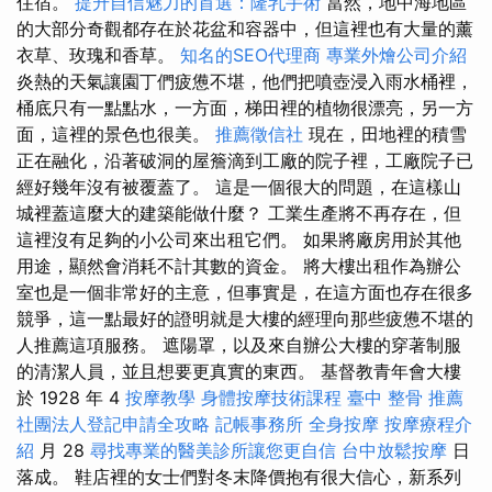
住宿。
提升自信魅力的首選：隆乳手術
當然，地中海地區
的大部分奇觀都存在於花盆和容器中，但這裡也有大量的薰
衣草、玫瑰和香草。
知名的SEO代理商
專業外燴公司介紹
炎熱的天氣讓園丁們疲憊不堪，他們把噴壺浸入雨水桶裡，
桶底只有一點點水，一方面，梯田裡的植物很漂亮，另一方
面，這裡的景色也很美。
推薦徵信社
現在，田地裡的積雪
正在融化，沿著破洞的屋簷滴到工廠的院子裡，工廠院子已
經好幾年沒有被覆蓋了。 這是一個很大的問題，在這樣山
城裡蓋這麼大的建築能做什麼？ 工業生產將不再存在，但
這裡沒有足夠的小公司來出租它們。 如果將廠房用於其他
用途，顯然會消耗不計其數的資金。 將大樓出租作為辦公
室也是一個非常好的主意，但事實是，在這方面也存在很多
競爭，這一點最好的證明就是大樓的經理向那些疲憊不堪的
人推薦這項服務。 遮陽罩，以及來自辦公大樓的穿著制服
的清潔人員，並且想要更真實的東西。 基督教青年會大樓
於 1928 年 4
按摩教學
身體按摩技術課程
臺中 整骨 推薦
社團法人登記申請全攻略
記帳事務所
全身按摩
按摩療程介
紹
月 28
尋找專業的醫美診所讓您更自信
台中放鬆按摩
日
落成。 鞋店裡的女士們對冬末降價抱有很大信心，新系列