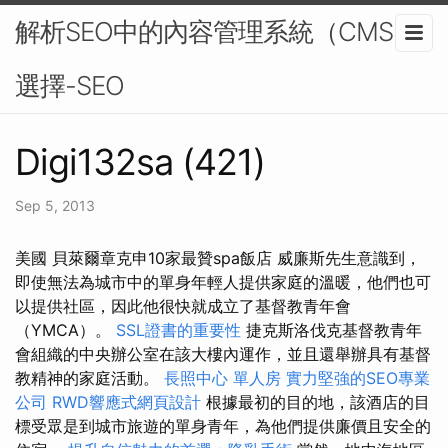
解析SEO中的內容管理系統（CMS）
選擇-SEO
Digi132sa (421)
Sep 5, 2013
美國 貝萊爾章克申10家最贊spa飯店 威廉斯先生意識到，
即使無法為城市中的單身年輕人提供家庭的溫暖，他們也可
以提供社區，因此他很快就成立了基督教青年會
（YMCA）。
SSL證書的重要性
捷克斯洛伐克基督教青年
會組織的中央辦公室在該大樓內運作，並且還舉辦具有基督
教精神的家庭活動。
長照中心 單人房
實力堅強的SEO專業
公司
RWD響應式網頁設計
根據最初的目的地，該酒店的目
標受眾是到城市旅遊的單身青年，為他們提供廉價且安全的