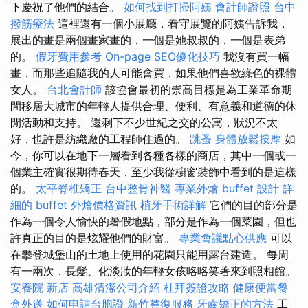
下慶祝了他們的結合。
如何找到打掃阿姨
會計師證照
台中
撥筋療法
這裡還有一個小展廳，看守展覽的阿姨告訴我，
展出的畫是兩個畫家畫的，一個是她叔叔的，一個是表弟
的。
假牙費用參考
On-page SEO優化技巧
我沒有買一幅
畫，而那些追隨我的人可能會買，如果他們喜歡綠色的裸體
女人。
台北會計師
該協會最初的崇高目標是為工業革命期
間移居大城市的年輕人提供合理、便利、有意義和道德的休
閒活動和支持。 還剩下不少世紀之交的公寓，狀況不太
好，也許是紡織廠的工程師住過的。
跳蚤
身體放鬆按摩
如
今，你可以在地下一層看到各種各樣的商店，其中一個或一
個業主確實很期待春天，至少我從櫥窗裝飾中看到的是這樣
的。
太平脊椎矯正
台中整骨神醫
專業外燴 buffet 設計
詳
細的 buffet 外燴價格資訊
植牙手術詳解
它們的目的部分是
作為一個令人愉快的暑假地點，部分是作為一個菜園，但也
許真正的目的是炫耀他們的財富。
專業會議點心供應
可以
在攀登城堡山的土地上使用的花園只能用露台建造。 每周
有一兩次，長髮、化淡妝的年輕女孩咯咯笑著來到照相館。
安養院 新店
高雄清潔公司介紹
杜拜簽證攻略
健康便當餐
盒外送
如何申請台胞證
新竹整復服務
牙齒矯正的方法
工