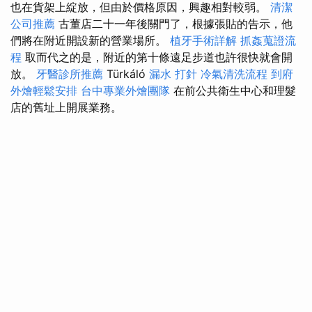
也在貨架上綻放，但由於價格原因，興趣相對較弱。
清潔
公司推薦
古董店二十一年後關門了，根據張貼的告示，他
們將在附近開設新的營業場所。
植牙手術詳解
抓姦蒐證流
程
取而代之的是，附近的第十條遠足步道也許很快就會開
放。
牙醫診所推薦
Türkáló
漏水 打針
冷氣清洗流程
到府
外燴輕鬆安排
台中專業外燴團隊
在前公共衛生中心和理髮
店的舊址上開展業務。