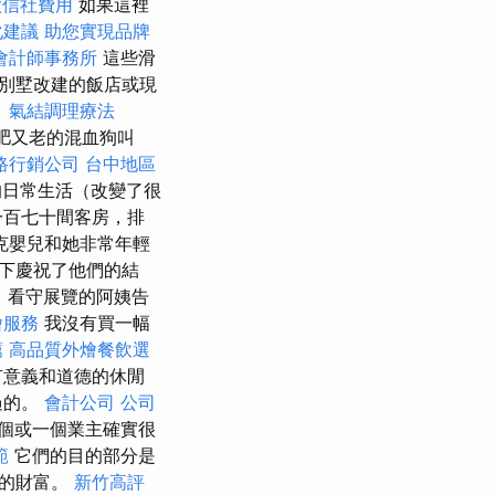
徵信社費用
如果這裡
化建議
助您實現品牌
會計師事務所
這些滑
別墅改建的飯店或現
。
氣結調理療法
肥又老的混血狗叫
路行銷公司
台中地區
的日常生活（改變了很
一百七十間客房，排
克嬰兒和她非常年輕
下慶祝了他們的結
，看守展覽的阿姨告
燴服務
我沒有買一幅
薦
高品質外燴餐飲選
有意義和道德的休閒
過的。
會計公司
公司
個或一個業主確實很
範
它們的目的部分是
們的財富。
新竹高評