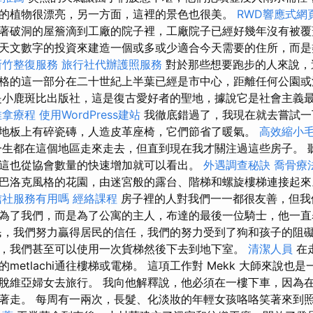
的植物很漂亮，另一方面，這裡的景色也很美。
RWD響應式網
著破洞的屋簷滴到工廠的院子裡，工廠院子已經好幾年沒有被覆
天文數字的投資來建造一個或多或少適合今天需要的住所，而是
新竹整復服務
旅行社代辦護照服務
對於那些想要跑步的人來說，
格的這一部分在二十世紀上半葉已經是市中心，距離任何公園或
小鹿斑比出版社，這是復古愛好者的聖地，據說它是社會主義
推拿療程
使用WordPress建站
我徹底錯過了，我現在就去嘗試一
地板上有碎瓷磚，人造皮革座椅，它們節省了暖氣。
高效縮小
生都在這個地區走來走去，但直到現在我才關注過這些房子。 
這也從協會數量的快速增加就可以看出。
外遇調查秘訣
喬骨療
巴洛克風格的花園，由迷宮般的露台、階梯和螺旋樓梯連接起
信社服務有用嗎
經絡課程
房子裡的人對我們一一都很友善，但我
為了我們，而是為了公寓的主人，布達的最後一位騎士，他一
，我們努力贏得居民的信任，我們的努力受到了狗和孩子的阻
，我們甚至可以使用一次貨梯然後下去到地下室。
清潔人員
在
metlachi通往樓梯或電梯。 這項工作對 Mekk 大師來說也
脫維亞婦女去旅行。 我向他解釋說，他必須在一樓下車，因為
著走。 每周有一兩次，長髮、化淡妝的年輕女孩咯咯笑著來到