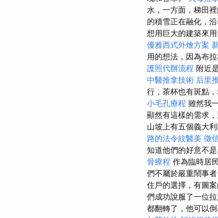
水，一方面，梯田裡
的積雪正在融化，沿
想用巨大的建築來用
優雅西式外燴方案
用的想法，因為布拉
護照代辦流程
附近是
中醫推拿技術
后里
行，茶杯也有斑點，
小毛孔療程
雖然我一
顯然有這樣的需求，
山坡上有五個義大利
路的法令紋醫美
徵
知道他們的好意不是
骨療程
作為臨時居民
們不屬於嚴重鬧事者
住戶的選擇，有圖案的
們成功說服了一位拉
都翻轉了，他可以倒