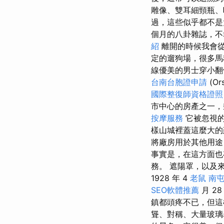
雕像、雙耳細頸瓶、
過，這些似乎都不是
個月的八卦雜誌，不
紹
離開的時候我會從
定的遛狗場，很多馬
線優美的男士穿小
台南台胞證申請
(Or
國際整復師資格證
市中心的房產之一，
按摩服務
它被忽視
樣山城裡蓋這麼大的
將廠房用於其他用途
事實是，在這方面也
務。 遮陽罩，以及
1928 年 4
老鼠
南
SEO軟體推薦
月 2
鎮都頭疼不已，但這
聳、對稱、大量玻璃