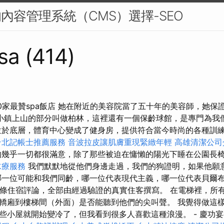
的內容管理系統（CMS）選擇-SEO
sa (414)
10家最贊spa飯店 她在附近的美容院當了五十年的美容師，她保
小鎮上山的部分叫做柏林，這裡還有一個保齡球館，是專門為我
於底層，體育中心變成了健身房，提供符合當今時尚的各種訓
台北記帳士推薦服務
音波拉皮讓肌膚重現緊緻年輕
高雄清潔公司
幾乎一切都很滿意，除了那些被迫在慵懶的陽光下睡在公園長
水療服務
我們默默地從他們身邊走過，我們的狗證明，如果他願
哪一位可能和我們同齡，哪一位代表現代主義，哪一位代表貝爾布
0 萬條住宿評論，全部由經過驗證的真實住客撰寫。 在電梯裡，所
轎廂到樓梯間（外面）是否能聽到他們的尖叫聲。 我覺得做這
些小屋就開始變冷了，但我看到很多人喜歡這種浪漫。 - 慶功