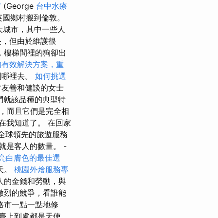
膚
(George
台中水療
英國鄉村搬到倫敦。
大城市，其中一些人
央，但由於維護很
，樓梯間裡的狗卻出
的有效解決方案，重
到哪裡去。
如何挑選
常友善和健談的女士
們就該品種的典型特
，而且它們是完全相
在我知道了。 在回家
於全球領先的旅遊服務
但這就是客人的數量。 -
亮白膚色的最佳選
天。
桃園外燴服務專
人的金錢和勞動，與
激烈的競爭，看誰能
格市一點一點地修
臺上到處都是天使、