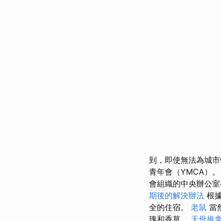
到，即使無法為城市
青年會（YMCA）
會組織的中央辦公室
期後的解決辦法
根據
全的住宿。
老鼠
當
瑰和香草。
天母推