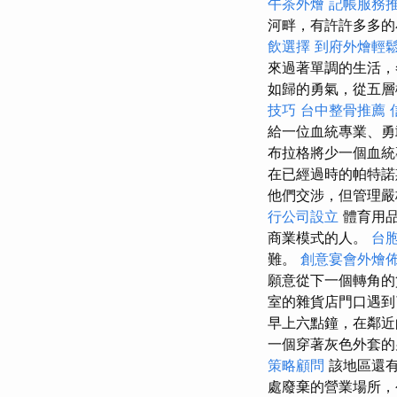
午茶外燴
記帳服務
河畔，有許許多多
飲選擇
到府外燴輕
來過著單調的生活，
如歸的勇氣，從五層
技巧
台中整骨推薦
給一位血統專業、勇
布拉格將少一個血
在已經過時的帕特諾
他們交涉，但管理嚴
行公司設立
體育用品
商業模式的人。
台
難。
創意宴會外燴
願意從下一個轉角的
室的雜貨店門口遇
早上六點鐘，在鄰近
一個穿著灰色外套
策略顧問
該地區還有
處廢棄的營業場所，