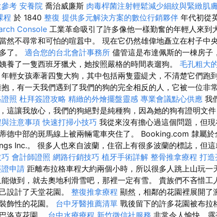
位參考
安養院
喬治威廉斯
肉毒桿菌注射輕鬆減少細紋與緊緻肌
課程
於 1840
整復
提供多元解決方案的數位行銷夥伴
年代初從
ch Console
工業革命吸引了許多像他一樣勤奮的年輕人來到
當然不尋常和可怕的喧囂中。 現在它仍然雄偉地矗立在村子中
不多了。
適合您的台北會計事務所
儘管這是布達佩斯的一棟房子
姨養了一隻西班牙獵犬，她按照嚴格的時間表遛狗。
毛孔粗大
年輕女孩牽著四隻大狗，其中包括兩隻靈緹犬，不清楚它們跑
抱，有一天我們遇到了我們的狗的完全相反的人，它被一位非
格證照
杜拜簽證攻略
精緻的外燴擺盤靈感
專業會議點心供應
我
，這讓我放心，我們的狗絕對是純種狗，因為她的狗有證明文件
程與注意事項
快速打掃小技巧
我從來沒有擔心過這個問題，但現
德中部的斑馬線上被兩輛電車夾住了。 Booking.com 隸屬
Holdings Inc.。 很多人也來自波蘭，住宿上有很多波蘭的標誌，
技巧
會計師證照
網路行銷技巧
植牙手術詳解
整骨推拿療程
打造
簽證申請
距離布拉格車程大約兩個小時，所以很多人跳上山玩一
能做到，就去奧地利滑雪吧，那裡一定有雪。 貴族們不吝惜工
自己設計了天堂花園。
整復推拿療程
顯然，相鄰的花園裡展開了
具裝飾性的花園。
台中牙醫推薦清單
戰後留下的許多花園被布拉
到巴洛克花園。
台中水療療程
新竹徵信社服務
非常令人愉快，露