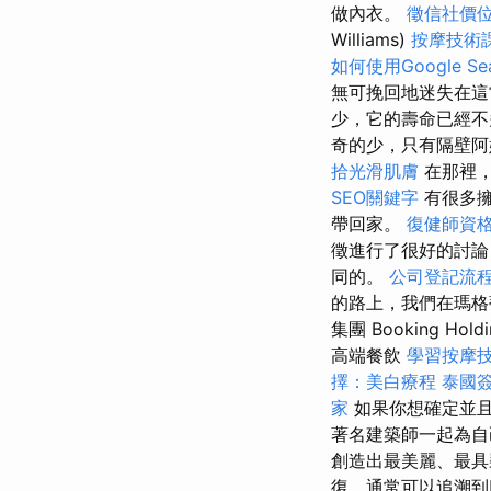
做內衣。
徵信社價
Williams)
按摩技術
如何使用Google Sear
無可挽回地迷失在這
少，它的壽命已經
奇的少，只有隔壁阿
拾光滑肌膚
在那裡，
SEO關鍵字
有很多擁
帶回家。
復健師資
徵進行了很好的討論
同的。
公司登記流
的路上，我們在瑪格蒂
集團 Booking 
高端餐飲
學習按摩
擇：美白療程
泰國
家
如果你想確定並且
著名建築師一起為
創造出最美麗、最
復，通常可以追溯