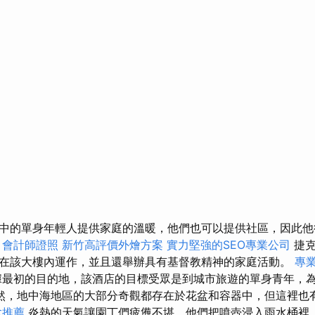
中的單身年輕人提供家庭的溫暖，他們也可以提供社區，因此他
。
會計師證照
新竹高評價外燴方案
實力堅強的SEO專業公司
捷克
在該大樓內運作，並且還舉辦具有基督教精神的家庭活動。
專
最初的目的地，該酒店的目標受眾是到城市旅遊的單身青年，
然，地中海地區的大部分奇觀都存在於花盆和容器中，但這裡也
拿推薦
炎熱的天氣讓園丁們疲憊不堪，他們把噴壺浸入雨水桶裡