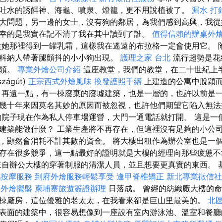
吐水的誘餌神、海龜、噴泉、燈籠，更不用說植被了。
漏水 打
大問題，另一邊的女士，沒有狗的鄰居，為我們感到高興，我從
幸的是我實在記不清了我在其中讀到了誰。
值得信賴的辦桌外
她那裡得到一罐乳霜，這樣我在遙遠的布拉格一定會使用它。 
科納人帶著腿顫抖的小小狗出現。
護理之家 台北
流行趨勢是花
翻領。
專業外燴公司介紹
這座教堂，我們的教堂，在二十世紀上
szágút)
正宗西式外燴風味
換發護照手續
上建造的公寓中脫穎
照
再遠一點，有一棟廢棄的廢墟建築，也是一層的，也許以前是
幾十年來因莫名其妙的原因而被忽視，也許他們期望它陷入無
的院子現在作為私人停車場運營，大門一通電話就打開。 這是一
建築能做什麼？ 工業生產將不再存在，但這裡沒有足夠的小公司
，顯然會消耗不計其數的資金。 將大樓出租作為辦公室也是一
存在很多競爭，這一點最好的證明就是大樓的經理向那些疲憊不
來自辦公大樓的穿著制服的清潔人員，並且想要更真實的東西。 
屯按摩服務
到府外燴服務輕鬆享受
逢甲脊椎矯正
新北專業徵信社
8
外燴擺盤
柬埔寨旅遊簽證辦理
日落成。 曾經的紡織廠大樓的
棟廠房，這位優雅的老太太，在我看來卻是巨山里最美的。
北
表面的建築中，很容易想像到一座設有室內游泳池、溫室和餐廳