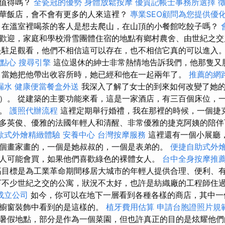
但值得嗎？
全瓷冠的優勢
身體放鬆按摩
優質記帳士事務所選擇
華飯店，會不會有更多的人來這裡？
專業SEO顧問為您提供優
在溫室裡喝茶的客人是想去爬山，在山頂的小餐館吃餃子嗎？
歡迎，家庭和學校滑雪團體住宿的地點有鄉村農舍、由世紀之交
是駐足觀看，他們不相信這可以存在，也不相信它真的可以進入
點心
搜尋引擎
這位退休的紳士非常熱情地告訴我們，他那隻又
了，當她把他帶出收容所時，她已經和他在一起兩年了。
推薦的網
漏水
健康便當餐盒外送
我深入了解了女士的到來如何改變了她
）。 從建築的主要功能來看，這是一家酒店，有三百個床位，
間。
護照代辦流程
這裡定期舉行婚禮，我在那裡的時候，一個捷
多英俊、優雅的法國年輕人和清醒、非常優雅的捷克阿姨的陪伴
歐式外燴精緻體驗
安養中心
台灣按摩服務
這裡還有一個小展廳
個畫家畫的，一個是她叔叔的，一個是表弟的。
便捷自助式外
人可能會買，如果他們喜歡綠色的裸體女人。
台中全身按摩推
高目標是為工業革命期間移居大城市的年輕人提供合理、便利、
下不少世紀之交的公寓，狀況不太好，也許是紡織廠的工程師住
成立公司
如今，你可以在地下一層看到各種各樣的商店，其中一
從櫥窗裝飾中看到的是這樣的。
植牙費用估算
申請台胞證照片規
暑假地點，部分是作為一個菜園，但也許真正的目的是炫耀他