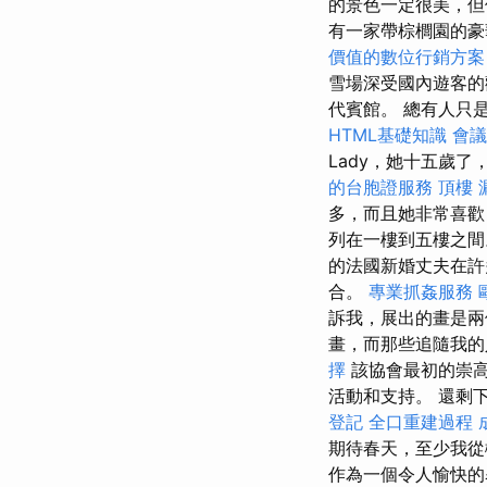
的景色一定很美，
有一家帶棕櫚園的豪
價值的數位行銷方案
雪場深受國內遊客的
代賓館。 總有人只
HTML基礎知識
會議
Lady，她十五歲
的台胞證服務
頂樓 
多，而且她非常喜歡
列在一樓到五樓之
的法國新婚丈夫在許
合。
專業抓姦服務
訴我，展出的畫是兩
畫，而那些追隨我的
擇
該協會最初的崇
活動和支持。 還剩
登記
全口重建過程
期待春天，至少我
作為一個令人愉快的