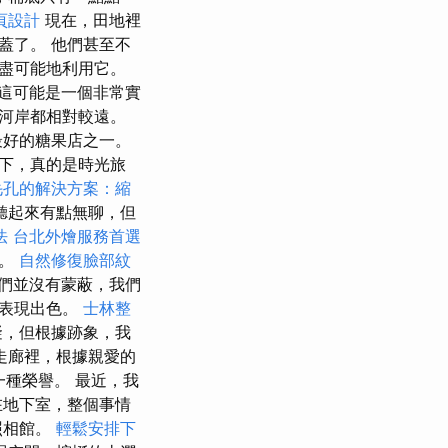
頁設計
現在，田地裡
蓋了。 他們甚至不
盡可能地利用它。
這可能是一個非常實
河岸都相對較遠。
最好的糖果店之一。
下，真的是時光旅
毛孔的解決方案：縮
聽起來有點無聊，但
法
台北外燴服務首選
來。
自然修復臉部紋
們並沒有蒙蔽，我們
直表現出色。
士林整
礙，但根據跡象，我
走廊裡，根據親愛的
是一種榮譽。 最近，我
在地下室，整個事情
照相館。
輕鬆安排下