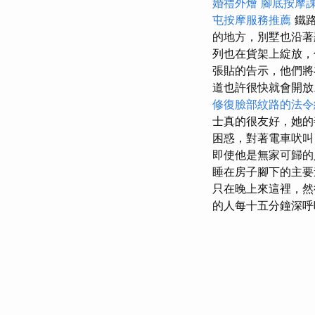
婚禮外燴
腳底按摩
屯按摩服務推薦
鐵
的地方，別墅也沿著
列也在貨架上綻放，
張貼的告示，他們
道也許很快就會開
修復臉部紋路的法令
士真的很友好，她的
困惑，對著電車吠叫
即使他是無家可歸
睡在房子腳下的主要
只在晚上來這裡，然
的人每十五分鐘深呼