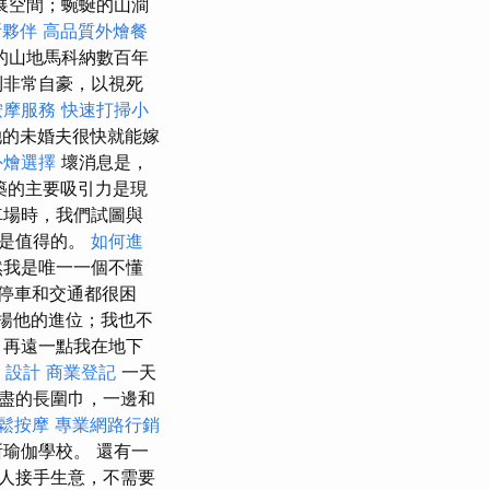
展空間；蜿蜒的山澗
所夥伴
高品質外燴餐
的山地馬科納數百年
到非常自豪，以視死
按摩服務
快速打掃小
的未婚夫很快就能嫁
外燴選擇
壞消息是，
築的主要吸引力是現
車場時，我們試圖與
還是值得的。
如何進
然我是唯一一個不懂
停車和交通都很困
揚他的進位；我也不
，再遠一點我在地下
t 設計
商業登記
一天
盡的長圍巾，一邊和
鬆按摩
專業網路行銷
瑜伽學校。 還有一
人接手生意，不需要