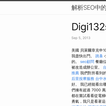
解析SEO中
Digi132
Sep 5, 2013
美國 貝萊爾章克申
我盡快出門。
跳蚤
的。
seo顧問
餐廳位
被改造成辦公室。
推薦
我們對所看到的
后里按摩服務
台中
好。 我已經能看出
們擁有超過 700
都在嘗試看看從電梯
勇氣，我只是看著這