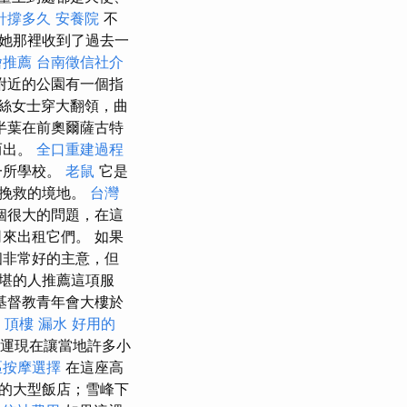
針撐多久
安養院
不
她那裡收到了過去一
燴推薦
台南徵信社介
附近的公園有一個指
絲女士穿大翻領，曲
半葉在前奧爾薩古特
而出。
全口重建過程
一所學校。
老鼠
它是
法挽救的境地。
台灣
個很大的問題，在這
來出租它們。 如果
個非常好的主意，但
堪的人推薦這項服
基督教青年會大樓於
頂樓 漏水
好用的
命運現在讓當地許多小
區按摩選擇
在這座高
的大型飯店；雪峰下