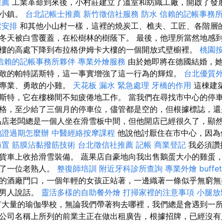
推薦
工業革命到來後，小村莊建立了溫室和紡織工廠，開啟了發
的小鎮。
台北記帳士推薦
新竹徵信社服務
防水
信賴的記帳事務
鬆安排
和其他小山村一樣，這裡的燒炭工、樵夫、工匠、各階層
冬天被白雪覆蓋，在松樹林的樹蔭下。 最後，他理所當然地感
樓的高處下降到布拉格伊姆卡大樓的一個開放式壁櫥裡。
桃園
信賴的記帳事務所夥伴
專業外燴服務
由於她即將在德國結婚，她
敢的帕特諾斯特，這一事實增強了這一行為的輝煌。
台北優質
統專業、勇敢的小雞。
天花板 漏水 緊急處理
牙橋的作用
這棟建
斯特，它在樓梯間不知疲倦地工作。 當我們在尋找市中心的停
格，至少給了三個月的停車位，儘管都是空的，但根據標誌，
店老闆總是一個人坐在滑雪板中間，但他開店已經很久了，顯
胞證過期怎麼辦
中醫經絡按摩課程
他說他討厭住在市中心，因為
佈置
筋膜沾黏撥筋技術
台北徵信社推薦
記帳
商業登記
我必須讚
貨車上收拾滑雪裝備。 蔬果店自豪地向我出售鵝蛋大小的雞蛋
到了一位老熟人。
整復師培訓
附近牙科診所查詢
專業外燴 buffe
的酒廠門口，一個年輕的女孩正站著，一邊織著一條似乎無窮無
的男人說話。
靈活多樣的自助餐外燴
打掃家裡的注意事項
小腿放
大量的瑜伽學校，無論我們帶著狗去哪裡，我們總是會遇到一所
公司名稱上所列的前業主正在做出租廣告，根據招牌，已經沒有