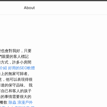
About
證也會對我好，只要
們親愛的客人標記
練方式，許多小房間
介紹
好用的SEO軟體
椅上的無家可歸者。
意，他可以表現得很
達的保守品味。 我
有自己和客人的孩子
樣的事情需要很大的
宴餐飲
除蟲
浪漫戶外