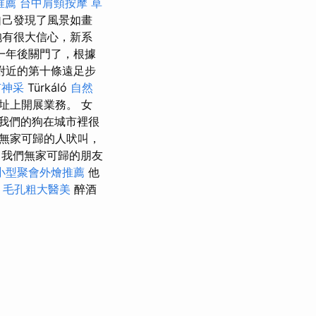
推薦
台中肩頸按摩
草
自己發現了風景如畫
抱有很大信心，新系
一年後關門了，根據
附近的第十條遠足步
有神采
Türkáló
自然
址上開展業務。 女
我們的狗在城市裡很
無家可歸的人吠叫，
我們無家可歸的朋友
小型聚會外燴推薦
他
毛孔粗大醫美
醉酒