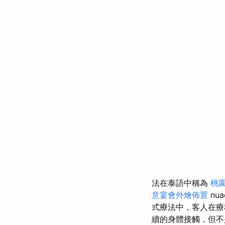
法在泰語中稱為
桃
意宴會外燴佈置
nu
式療法中，客人在
續的身體接觸，但不