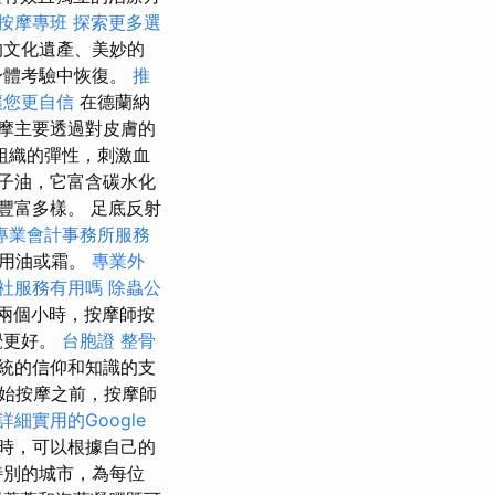
按摩專班
探索更多選
的文化遺產、美妙的
身體考驗中恢復。
推
讓您更自信
在德蘭納
摩主要透過對皮膚的
組織的彈性，刺激血
子油，它富含碳水化
豐富多樣。 足底反射
專業會計事務所服務
使用油或霜。
專業外
社服務有用嗎
除蟲公
兩個小時，按摩師按
覺更好。
台胞證
整骨
統的信仰和知識的支
始按摩之前，按摩師
詳細實用的Google
時，可以根據自己的
特別的城市，為每位