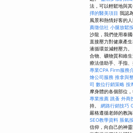
法，可以輕鬆地與
擇的醫美項目
我認為
風景和熱情好客的人
薦徵信社
小腿放鬆
沙龍，我們使用泰國
直接壓力對健康產
液循環並減輕壓力
合物、礦物質和維
療法借助手、手指、
專業CPA Firm服務
燴公司服務
推拿與
司
數位行銷策略
按
摩身體的各個部位，
專業推薦
跳蚤
外商
持。
網路行銷技巧
嚴格遵循老師的教誨
SEO教學資料
脹氣
信仰，向自己的神靈