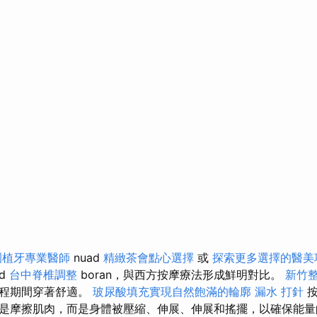
園植牙專業醫師
nuad
精緻茶會點心選擇
或
探索更多選擇的醫美
ad
台中脊椎調整
boran，與西方按摩療法形成鮮明對比。
新竹
療程期間穿著舒適。
玻尿酸填充實現自然飽滿的輪廓
漏水 打針
按
是摩擦肌肉，而是身體被壓縮、伸展、伸展和搖擺，以確保能量