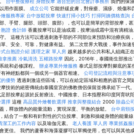
驗。
台中整復療程
身體按摩
適合您的台北會計事務所
我們的保濕
可以用作面膜。
成立公司
它能舒緩皮膚，對痤瘡、濕疹、燒傷和
外燴服務專家
台中放鬆按摩
快速打掃小技巧
打掃阿姨價格查詢
部、手臂、腿部、頭部、腹部），也可以是簡單的背部按摩，甚
台胞證
會計師
香薰按摩可以是油或霜，按摩油或霜中混有滴精油
守。 這種方法可以透過刺激手部的不同部位來預防和治療疾病
簡單、安全、可靠，對健康有益。 第二次世界大戰後，事件加速
卡式台胞證介紹
護理之家 單人房
越來越多的公共和私人組織正
推拿推薦
冷氣清洗
五權路按摩
因此，2016年，泰國衛生部推
制系統和必修課程。
辦桌專業外燴服務
泰式足部按摩對腳底的某
所有神經點都與一個或另一個器官相連。
公司登記流程與注意事
冠的優勢
透過刺激這些區域，可以在給定區域和相應的器官之間
按摩技術的絕密傳統由泰國皇宮的佛教僧侶保留並傳承給下一代
足部按摩起源於反射療法、中國推拿、日本指壓和印度阿育吠
燴選擇
這種
高品質外燴餐飲選擇
推拿與整復結合
2000
除蟲公
蓋，釋放體內的能量流動，實現深度、平衡的放鬆。
台中肩頸
，結合了一般和有針對性的穴位按摩、刺激和操縱身體的能量
清潔工的工作內容
以及瑜伽元素。
老人養護 單人房
專業抓姦服
會更佳。 我們的蘆薈和海藻凝膠可以單獨使用，也可以與其他