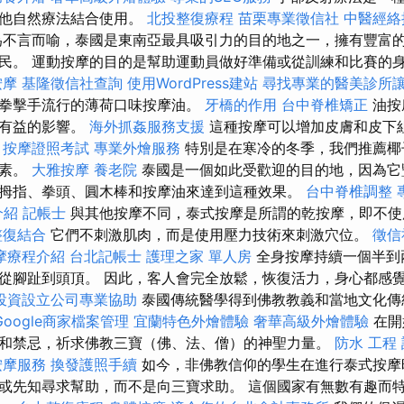
其他自然療法結合使用。
北投整復療程
苗栗專業徵信社
中醫經絡
不言而喻，泰國是東南亞最具吸引力的目的地之一，擁有豐富
民。 運動按摩的目的是幫助運動員做好準備或從訓練和比賽的
按摩
基隆徵信社查詢
使用WordPress建站
尋找專業的醫美診所
拳擊手流行的薄荷口味按摩油。
牙橋的作用
台中脊椎矯正
油按
生有益的影響。
海外抓姦服務支援
這種按摩可以增加皮膚和皮下
。
按摩證照考試
專業外燴服務
特別是在寒冷的冬季，我們推薦椰
生素。
大雅按摩
養老院
泰國是一個如此受歡迎的目的地，因為它
拇指、拳頭、圓木棒和按摩油來達到這種效果。
台中脊椎調整
介紹
記帳士
與其他按摩不同，泰式按摩是所謂的乾按摩，即不
整復結合
它們不刺激肌肉，而是使用壓力技術來刺激穴位。
徵信
摩療程介紹
台北記帳士
護理之家 單人房
全身按摩持續一個半到
從腳趾到頭頂。 因此，客人會完全放鬆，恢復活力，身心都感
投資設立公司專業協助
泰國傳統醫學得到佛教教義和當地文化傳
Google商家檔案管理
宜蘭特色外燴體驗
奢華高級外燴體驗
在開
和禁忌，祈求佛教三寶（佛、法、僧）的神聖力量。
防水 工程
按摩服務
換發護照手續
如今，非佛教信仰的學生在進行泰式按摩
或先知尋求幫助，而不是向三寶求助。 這個國家有無數有趣而