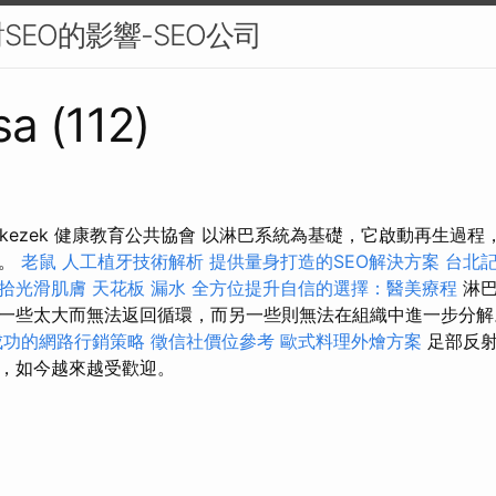
SEO的影響-SEO公司
sa (112)
nykezek 健康教育公共協會 以淋巴系統為基礎，它啟動再生過
能。
老鼠
人工植牙技術解析
提供量身打造的SEO解決方案
台北
拾光滑肌膚
天花板 漏水
全方位提升自信的選擇：醫美療程
淋巴
一些太大而無法返回循環，而另一些則無法在組織中進一步分
成功的網路行銷策略
徵信社價位參考
歐式料理外燴方案
足部反
，如今越來越受歡迎。