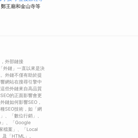
、鄭王廟和金山寺等
中，外部鏈接
）或稱為「外鏈」一直以來是決
一。外鏈不僅有助於提
影響網站在搜尋引擎中
當這些外鏈來自高品質
SEO的正面影響會更
外鏈如何影響SEO，
種SEO技術，如「網
司」、「數位行銷」、
ole」、「Google
e商家檔案」、「Local
O」及「HTML」。