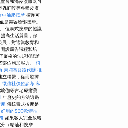
蘆薈和海藻凝膠既可
昆蟲叮咬等各種皮膚
台中油壓按摩
按摩可
至是美容臉部按摩。
。 但泰式按摩的協議
，提高生活質量，保
發展，對適當教育和
在開設廣告課程和培
出了嚴格的法規和認證
些部位施加壓力。
植
項
柬埔寨簽證代辦
推
建立聯繫，從而發揮
。
徵信社價位參考
私
陀瑜伽等古老療癒藝
司
年歷史的方法透過
按摩
傳統泰式按摩是
線
好用的SEO軟體推
務
如果客人完全放鬆
成分（精油和按摩