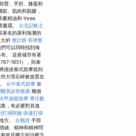
前臂、手肘、膝蓋和
關節、肌肉和肌腱，
精油和 three
香薰霜。
台北記帳士
索著名的萊利海灘的
最大的
會計師
菲律賓
我們可以同時找到海
布。 這座城市有著
7-1851），與泰
將描述泰式按摩規則
些大理石碑被放置在
健。
台中泰式按摩
在
的醫美診所推薦
幾個
大甲放鬆按摩
專注數
職業，有必要對其進
到打掃阿姨
快速打掃
好地方。
台胞證
手部
情緒、精神和精神問
有效且獨立的治療方