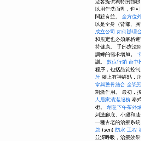
遊客提供獨特的體
以用作洗面乳，也
問題有益。
全方位
以是全身（背部、胸
成立公司
如何辦理
和規定也必須嚴格遵
持健康。 手部療法
訓練的需求增加。
訓。
數位行銷
台中
程序，包括品質控
牙
腳上有神經點，
拿與整骨結合
全瓷
刺激作用。 最初，
人居家清潔服務
泰式
術。
創意下午茶外
刺激腳底、小腿和膝
一種古老的治療系統
薦
(sen)
防水 工程
並深呼吸，治療效果