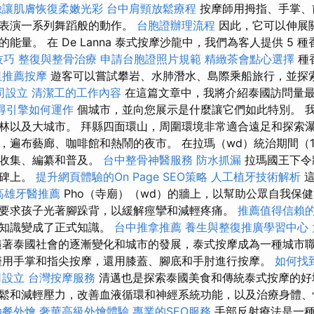
臉讓肌膚恢復柔嫩光彩
台中肩頸放鬆療程
按摩師用拇指、手掌、
上表演一系列舞蹈般的動作。
台胞證辦理流程
因此，它可以伸展
量。 在 De Lanna 泰式按摩沙龍中，我們為客人提供 5 種香薰
技巧
整復與整骨治療
申請台胞證照片規範
精緻茶會點心選擇
種
里推薦按摩
遊客可以嘗試攀岩、水肺潛水、島際乘船旅行，並探
司設立
清潔工的工作內容
在這篇文章中，我將介紹泰國訪問量
尋引擎如何運作
個城市，並向您展示是什麼讓它們如此特別。 
林以及大城市。 拜縣四面環山，周圍環境非常適合遠足和探索瀑
遍布藝廊、咖啡館和熱鬧的夜市。 在拉瑪（wd）統治期間（178
被收集、編纂和普及。
台中整骨神醫服務
防水抓漏
拉瑪國王下令
石碑上。
提升網頁體驗的On Page SEO策略
人工植牙技術解析
這
高雄牙醫推薦
Pho（寺廟）（wd）的牆上，以幫助公眾自我保
要求孩子光著腳跺背，以緩解痙攣和減輕疼痛。
推薦值得信賴
用知識變成了正式知識。
台中推拿推薦
養生與整復推廣學習中心
著泰國社會的逐漸變化和城市的發展，泰式按摩成為一種城市
僅用手掌和指尖按摩，還用膝蓋、腳底和手肘進行按摩。
如何找
司設立
台灣按摩服務
清邁也是探索泰國美食和傳統泰式按摩的
鬆和減輕壓力，改善血液循環和神經系統功能，以及治療身體、
助餐外燴
奢華高級外燴體驗
專業的SEO服務
手部反射療法是一種