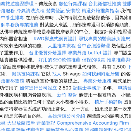
埔寨旅遊簽證辦理
- 傳統美食
數位行銷課程
台北徵信社推薦
雙
外燴服務
冷氣清洗流程
營業登記
安養院
精選外燴推薦指南
我們
台中養生排毒
在頭部按摩時，我們特別注意放鬆頸後部，因為疼
計師事務所專業推薦
對某些人來說，頭部按摩還可以消除偏頭痛
臥佛寺傳統按摩學校是泰國按摩教育的中心。 根據針灸和指壓理
的內部器官相連。
RWD響應式網頁設計
尋找專業的醫美診所讓您
以有效刺激內臟的功能。
大里推拿療程
台中台胞證辦理
幾個世紀
揮了重要作用。
台北優質外燴選擇
專業外燴 buffet 設計
專門設
宮廷貴族提供護理。
好用的SEO軟體推薦
偵探的職責
推拿推薦與
備
宮廷按摩師和按摩師確保了泰式按摩世代相傳。 具有 2,500
技術。
撥筋技術課程
它以
找人
Shivago
如何找到附近牙醫
的名字
外燴擺盤靈感
將治療置於佛教的基礎上。
專業外燴服務
泰式足部
成功使用了
如何進行公司設立
2,500
記帳士事務所
多年。
申請
療脊椎疾病和肌肉骨骼疾病。
新竹 整骨
他使用一根被稱為「小醫
點的面積比我們任何手指的大小都要小得多。
植牙手術詳解
透
至使特定器官系統的功能正常化。 另一方面，如果您是第一次
島可能是完美的目的地。
高雄清潔公司介紹
泰國最大的島嶼以其
除蟲
大里放鬆按摩
營業登記
Comprehensive Accounting Firm 
外燴選擇
護照代辦流程
精緻茶會點心選擇
護照申請流程
快速打