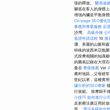
張的釋放。
醫美做
腳底在客人的身體
增強內臟並平衡身體的能
On-page SEO優化
事務所專業服務
后
沙灣。
高級外燴
公
簽證申請流程
10
搜
灘、美麗的山脈和森
特殊的波西米亞氛圍，
式按摩相關的知識
的圖表記錄在大理
曼谷
整復推薦
Vat
農村地區，父母經常
世紀以來，這種實
據分析的SEO專家
隨
行規範。 按摩師不
小技巧
如何進行公
反射療法廣泛用於放
題。
靈活多樣的自