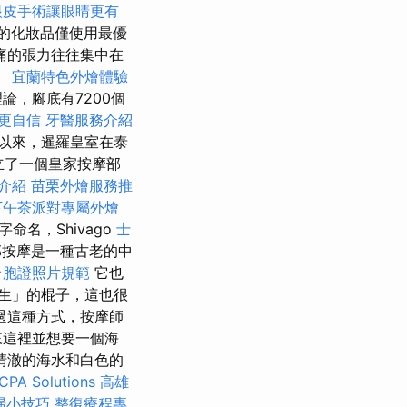
眼皮手術讓眼睛更有
的化妝品僅使用最優
痛的張力往往集中在
。
宜蘭特色外燴體驗
論，腳底有7200個
更自信
牙醫服務介紹
以來，暹羅皇室在泰
立了一個皇家按摩部
介紹
苗栗外燴服務推
下午茶派對專屬外燴
命名，Shivago
士
按摩是一種古老的中
台胞證照片規範
它也
生」的棍子，這也很
過這種方式，按摩師
來這裡並想要一個海
清澈的海水和白色的
CPA Solutions
高雄
掃小技巧
整復療程專