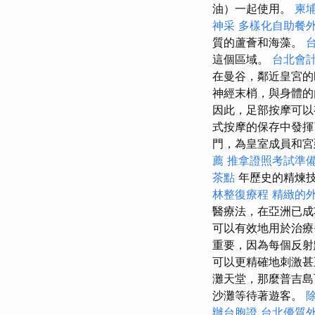
油）一起使用。
柬
神采
多樣化自助餐
質的蘆薈和海藻。
這個區域。
台北會
在曼谷，鄰近皇宮的
神經末梢，與身體
因此，足部按摩可
式按摩的保存中發
門，為皇室成員和
薦
推拿證照考試準
茶點
年歷史的精煉
林整復療程
精緻的
醫療法，在亞洲已
可以有效地用於治
重要，因為每個反射
可以更精確地刺激甚
灘天堂，那麼普吉
沙灘等待著遊客。
辦台胞證
台北優質