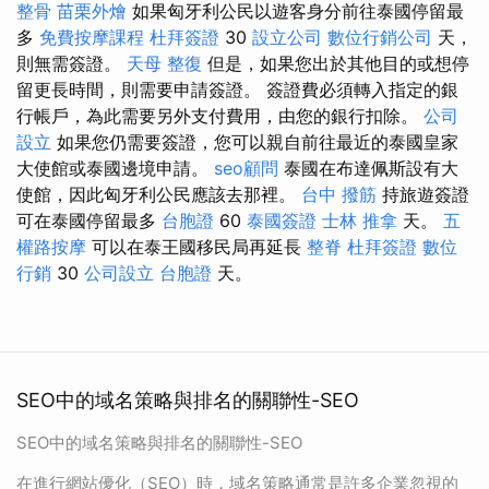
整骨
苗栗外燴
如果匈牙利公民以遊客身分前往泰國停留最
多
免費按摩課程
杜拜簽證
30
設立公司
數位行銷公司
天，
則無需簽證。
天母 整復
但是，如果您出於其他目的或想停
留更長時間，則需要申請簽證。 簽證費必須轉入指定的銀
行帳戶，為此需要另外支付費用，由您的銀行扣除。
公司
設立
如果您仍需要簽證，您可以親自前往最近的泰國皇家
大使館或泰國邊境申請。
seo顧問
泰國在布達佩斯設有大
使館，因此匈牙利公民應該去那裡。
台中 撥筋
持旅遊簽證
可在泰國停留最多
台胞證
60
泰國簽證
士林 推拿
天。
五
權路按摩
可以在泰王國移民局再延長
整脊
杜拜簽證
數位
行銷
30
公司設立
台胞證
天。
SEO中的域名策略與排名的關聯性-SEO
SEO中的域名策略與排名的關聯性-SEO
在進行網站優化（SEO）時，域名策略通常是許多企業忽視的