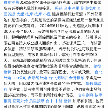
排毒推薦
為確保您的電子設備始終充電，請在旅途中攜帶
所有必要的充電器和轉接器。
撥筋
台中油壓
足底按摩
泰
國簽證
大腿 按摩
按摩 小腿
隨身攜帶行動電源（即外部電
池）是值得的，尤其是當您的某個裝置無法使用一整天並且
需要在白天充電時。 2024年6月1日起，免簽證入境期限由
30天延長至60天。 該聲明應包含同意者和兒童的個人資
料、聲明的地理和時間範圍以及同意者的簽名。 該聲明必
須在兩名證人或公證人面前作出，以確保其正式。 有關更
多信息，請訪問領事服務網站。 匈牙利公民也可以使用一
種新型簽證。 有效期限為6個月，每次可在泰國停留60
天。 蘇梅島到處都是精品酒店和波西米亞風格酒吧，但遊
客最多的海灘查汶海灘和拉邁海灘可能會感到擁擠。
整復
整骨
對於長途旅行，您可以選擇巴士、火車或飛機。
台北
外燴
seo公司
自助餐外燴
台中按摩店
全身按摩
泰國是一
個大國，因此國內航班通常是遊覽的最佳方式。
學按摩課
程
請注意，計程車司機可能非常不道德，他們會在出發前
嘗試確定價格，而不是使用計程車計價器。
台中刮痧
按摩
推薦
宜蘭外燴
后里按摩
台中 中醫 整骨
如果有爭議，他們
可能會在不打開出租車時鐘的情況下離開，然後將乘客送到