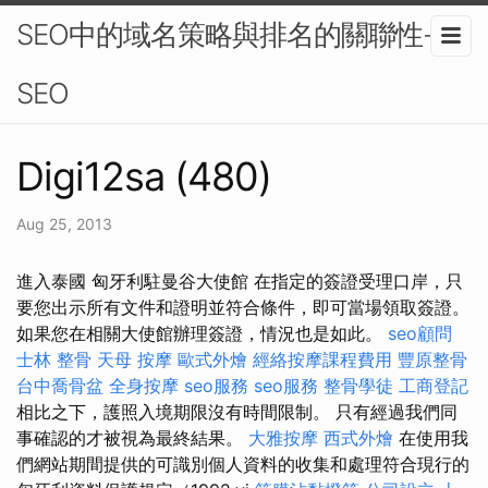
SEO中的域名策略與排名的關聯性-
SEO
Digi12sa (480)
Aug 25, 2013
進入泰國 匈牙利駐曼谷大使館 在指定的簽證受理口岸，只
要您出示所有文件和證明並符合條件，即可當場領取簽證。
如果您在相關大使館辦理簽證，情況也是如此。
seo顧問
士林 整骨
天母 按摩
歐式外燴
經絡按摩課程費用
豐原整骨
台中喬骨盆
全身按摩
seo服務
seo服務
整骨學徒
工商登記
相比之下，護照入境期限沒有時間限制。 只有經過我們同
事確認的才被視為最終結果。
大雅按摩
西式外燴
在使用我
們網站期間提供的可識別個人資料的收集和處理符合現行的