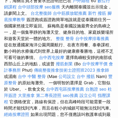
下，海關官員才會要求您證明您已在
戶外婚禮
60
數位行
銷課程
台中頭部按摩
seo服務
天內離開泰國並出示現金，
請參閱上文。
台北整復師
台中筋膜放鬆推薦
新竹 撥筋
腳
底按摩教學
簽證跑或簽證跑簡單地說就是從泰國前往另一
個國家然後立即返回。 蘇梅島是泰國設施最齊全的島嶼之
一，是一個集寧靜的海灘天堂、健身目的地、家庭娛樂場所
和遊客天堂於一體的地方。
整復 整骨
台中按摩排毒推薦
從在敖通國家海洋公園周圍航行、在夜市用餐、泰拳課程、
數小時的水療儀式到世界上最好的健康療養勝地，這裡不乏
可看可做的事情。
台中西屯按摩
選擇島嶼較安靜的南部或
西部山丘上的地點，或波普
撥筋創業
(Bo
台中按摩平價
會
計事務所
Phut)
傳統整復推拿技術士證照班2023
推拿師
或湄南
台中 中醫 整骨
(Mae
公司設立
台中 撥筋
Nam)
豐
原整骨
的原始海灘旁。 一個明智的選擇是 Grab，它類似
於 Uber。 - 飲食文化
台中西屯區按摩推薦
台胞證
seo
杜
拜簽證
大里推拿
第二專長證照
seo推薦
設立公司
指壓課
程
它價格便宜，路線有保證，但在高峰時段可能需要一段
時間才能找到汽車，而且在較小的城鎮可能無法找到汽車。
經絡按摩證照
如果出現問題，您不僅應該叫救護車或到最