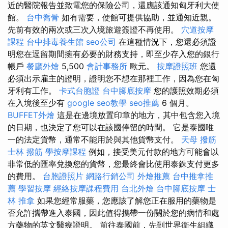
近的醫院報告並致電您的保險公司，還應該通知匈牙利大使
館。
台中喬骨
如有需要，使館可提供協助，並通知近親。
先前有效的兩次或三次入境旅遊簽證不再使用。
穴道按摩
課程
台中排毒養生館
seo公司
在這種情況下，您還必須證
明您在逗留期間擁有必要的財務支持，即至少存入您的銀行
帳戶
餐廳外燴
5,500
會計事務所
歐元。
按摩證照班
您還
必須出示雇主的證明，證明您不想在那裡工作，因為您在匈
牙利有工作。
卡式台胞證
台中腳底按摩
您的護照效期必須
在入境後至少有
google seo教學
seo推薦
6 個月。
BUFFET外燴
這是在邊境放置印章的地方，其中包含您入境
的日期，也決定了您可以在該國停留的時間。 它是泰國唯
一的法定貨幣，通常不能用於與其他貨幣支付。
天母 撥筋
士林 撥筋
學按摩課程
例如，接受美元付款的地方可能會以
非常低的匯率兌換您的貨幣，您最終會比使用泰銖支付更多
的費用。
台胞證照片
網路行銷公司
外燴推薦
台中推拿推
薦
學習按摩
經絡按摩課程費用
台北外燴
台中腳底按摩
士
林 推拿
如果您經常服藥，您應該了解您正在服用的藥物是
否允許攜帶進入泰國，因此值得攜帶一份關於您的病情和處
方藥物的英文醫療證明。 前往泰國前，先到世界衛生組織