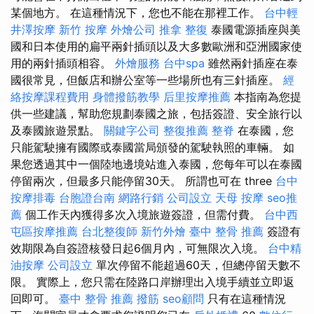
某個地方。 在這種情況下，您也不能在那裡工作。
台中輕
井澤按摩
新竹 按摩
外燴公司
推拿 整復
泰國電源插座與美
國和日本使用的扁平兩針插頭以及大多數歐洲和亞洲國家使
用的兩針插頭相容。
外燴服務
台中spa
雖然兩針插座在泰
國很常見，但飯店和辦公室等一些場所也有三針插座。
經
絡按摩課程費用
身體撥筋教學
后里按摩推薦
本指南為您提
供一些建議，幫助您規劃泰國之旅，包括簽證、安全旅行以
及泰國旅遊景點。
關鍵字公司
整復推薦
整脊
在泰國，您
只能駕駛擁有國際或泰國當局頒發的駕駛執照的車輛。 如
果您透過其中一個陸地邊境站進入泰國，您每年可以在泰國
停留兩次，但最多只能停留30天。 所謂也可在 three
台中
按摩排毒
台胞證台南
網路行銷
公司設立
天母 按摩
seo推
薦
個工作天內獲得多次入境旅遊簽證，但需付費。
台中西
屯區按摩推薦
台北整復師
新竹外燴
臺中 整骨 推薦
簽證有
效期限為自簽證核發日起6個月內，可無限次入境。
台中精
油按摩
公司設立
單次停留不能超過60天，但總停留天數不
限。 實際上，您只需在陸路口岸辦理出入境手續並立即返
回即可。
臺中 整骨 推薦
撥筋
seo顧問
只有在這種情況