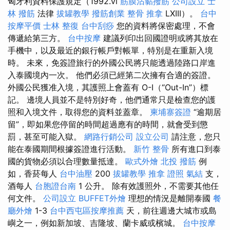
匈牙利資料保護規定（1992.vi
筋膜沾黏撥筋
公司設立
士
林 撥筋
法律
拔罐教學
撥筋創業
整骨 推拿
LXIII）。
台中
按摩平價
士林 整復
台中刮痧
您的資料將保密處理，不會
傳遞給第三方。
台中按摩
建議列印出回國證明或將其放在
手機中，以及最近的銀行帳戶對帳單，特別是在重新入境
時。 未來，免簽證旅行的外國公民將只能透過陸路口岸進
入泰國境內一次。 他們必須已經第二次擁有合適的簽證。
外國公民獲准入境，其護照上會蓋有 O-I（“Out-In”）標
記。 邊境人員並不是特別好奇，他們通常只是檢查您的護
照和入境文件，取得您的資料並蓋章。
柬埔寨簽證
“逾期居
留”，即如果您停留的時間超過應有的時間，就會受到懲
罰，甚至可能入獄。
網路行銷公司
設立公司
請注意，您只
能在泰國期間根據簽證進行活動。
新竹 整骨
所有進口到泰
國的貨物必須以合理數量抵達。
歐式外燴
北投 撥筋
例
如，香菸每人
台中油壓
200
拔罐教學
推拿 證照
氣結
支，
酒每人
台胞證台南
1 公升。 除有效護照外，不需要其他任
何文件。
公司設立
BUFFET外燴
理想的情況是離開泰國
餐
廳外燴
1-3
台中西屯區按摩推薦
天，前往週邊大城市或島
嶼之一，例如新加坡、吉隆坡、蘭卡威或檳城。
台中按摩