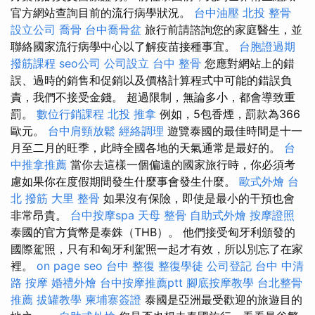
官方網站查詢目前的流行病學狀況。
台中油壓
北投 整骨
設立公司
喬骨
台中喬骨盆
旅行前請諮詢您的家庭醫生，並
聯絡國家流行病學中心以了解疫苗接種事宜。
台胞證過期
撥筋課程
seo公司
公司設立
台中 整骨
您應對網站上的錯
誤、過時的銷售和促銷以及價格計算程式中可能的錯誤負
責，我們不接受金錢。 超過限制，無論多小，都會導致重
罰。
數位行銷課程
北投 推拿
例如，5包香煙，罰款為366
歐元。
台中肩頸放鬆
經絡調理
遊覽泰國的最佳時間是十一
月至二月的旺季，此時全國各地的天氣通常是最好的。
台
中推拿推薦
當你去這樣一個偏遠的國家旅行時，你必須考
慮如果你在度假期間發生什麼事會發生什麼。
歐式外燴
台
北 撥筋
大里 整骨
如果沒有保險，即使是最小的干預也會
非常昂貴。
台中按摩spa
天母 整骨
自助式外燴
按摩證照
泰國的官方貨幣是泰銖（THB）。 他們接受匈牙利頒發的
國際駕照，只有和匈​​牙利駕照一起才有效，所以別忘了在家
裡。
on page seo
台中 整復
整復學徒
公司登記
台中 中清
路 按摩
婚禮外燴
台中按摩推薦ptt
腳底按摩教學
台北整骨
推薦
拔罐教學
柬埔寨簽證
泰國是亞洲最受歡迎的旅遊目的