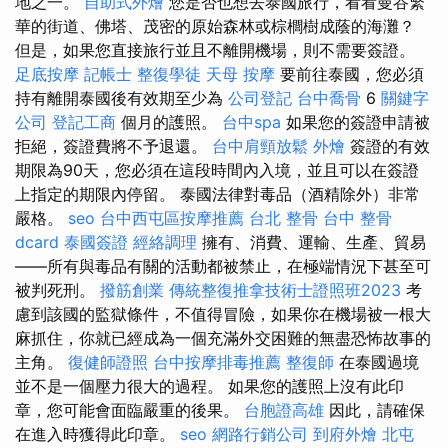
地之一。
自助式外燴
您是否也想去泰國旅行，看看曼谷繁
華的街道、佛塔、茂密的原始森林或棕櫚樹成蔭的海灘？
但是，如果您直接旅行並且不離開機場，則不需要簽證。
足底按摩
記帳士
整復學徒
天母 按摩
要前往泰國，您必須
持有離開泰國後有效期至少為
公司登記
台中喬骨
6
關鍵字
公司
登記工商
個月的護照。
台中spa
如果您的簽證申請被
拒絕，簽證費將不予退還。
台中肩頸放鬆
外燴
簽證的有效
期限為90天，您必須在這段時間內入境，並且可以在簽證
上指定的期限內停留。 泰國法律對毒品（酒精除外）非常
嚴格。
seo
台中西屯區按摩推薦
台北 整骨
台中 整骨
dcard
泰國簽證
經絡調理
擁有、消費、運輸、生產、貿易
——所有與毒品有關的活動都被禁止，在極端情況下甚至可
被判死刑。
撥筋創業
傳統整復推拿技術士證照班2023
考
慮到該國的監獄條件，不值得冒險，如果你在機場被一根大
麻抓住，你就已經成為一個充滿外交困難的無盡恐怖故事的
主角。
復健師證照
台中按摩排毒推薦
整復師
在泰國過境
並不是一個壓力很大的過程。 如果您的護照上沒有此印
章，您可能會面臨嚴重的後果。
台胞證高雄
因此，請確保
在進入時獲得此印章。
seo
網路行銷公司
到府外燴
北屯