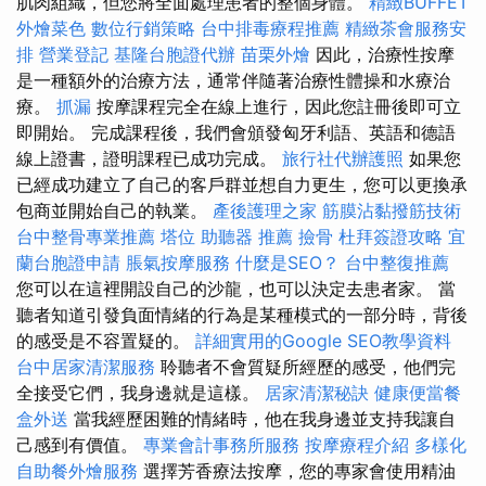
肌肉組織，但您將全面處理患者的整個身體。
精緻BUFFET
外燴菜色
數位行銷策略
台中排毒療程推薦
精緻茶會服務安
排
營業登記
基隆台胞證代辦
苗栗外燴
因此，治療性按摩
是一種額外的治療方法，通常伴隨著治療性體操和水療治
療。
抓漏
按摩課程完全在線上進行，因此您註冊後即可立
即開始。 完成課程後，我們會頒發匈牙利語、英語和德語
線上證書，證明課程已成功完成。
旅行社代辦護照
如果您
已經成功建立了自己的客戶群並想自力更生，您可以更換承
包商並開始自己的執業。
產後護理之家
筋膜沾黏撥筋技術
台中整骨專業推薦
塔位
助聽器 推薦
撿骨
杜拜簽證攻略
宜
蘭台胞證申請
脹氣按摩服務
什麼是SEO？
台中整復推薦
您可以在這裡開設自己的沙龍，也可以決定去患者家。 當
聽者知道引發負面情緒的行為是某種模式的一部分時，背後
的感受是不容置疑的。
詳細實用的Google SEO教學資料
台中居家清潔服務
聆聽者不會質疑所經歷的感受，他們完
全接受它們，我身邊就是這樣。
居家清潔秘訣
健康便當餐
盒外送
當我經歷困難的情緒時，他在我身邊並支持我讓自
己感到有價值。
專業會計事務所服務
按摩療程介紹
多樣化
自助餐外燴服務
選擇芳香療法按摩，您的專家會使用精油