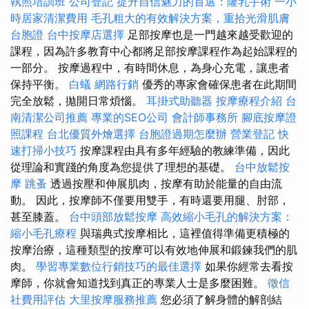
執照培訓班
公司登記
提升自信魅力的首選：隆乳手術
一小
時居家清潔費用
毛孔粗大的有效解決方案，重拾光滑肌膚
台胞證
台中按摩店選擇
足部按摩也是一門越來越受歡迎的
課程，因為許多教育中心都將足部按摩課程作為起始課程的
一部分。 按摩過程中，有時間休息，為身心充電，讓患者
保持平衡。
白蟻
網路行銷
優秀的專家會確保患者在此期間
完全放鬆，拋開日常煩惱。
耳掛式助聽器
按摩療程介紹
台
南清潔公司推薦
專業的SEO公司
會計師事務所
腳底按摩證
照課程
台北優質外燴選擇
台胞證過期怎麼辦
營業登記
快
速打掃小技巧
按摩課程由具有多年經驗的教練準備，因此
從理論和實踐的角度為您提供了理想的基礎。
台中放鬆按
摩
跳蚤
透過按壓和伸展肌肉，按摩有助於能量的自由流
動。 因此，按摩師不僅要用雙手，有時還要用腿、肘部，
甚至膝蓋。
台中頭部放鬆按摩
高效縮小毛孔的解決方案：
縮小毛孔療程
與瑞典式按摩相比，這裡值得準備更積極的
按摩治療，這種類型的按摩可以有效地伸展和鍛鍊我們的肌
肉。
學習專業數位行銷技巧的最佳選擇
如果你經常去看按
摩師，你就會知道找到真正的專業人士是多麼困難。
徵信
社費用評估
大里按摩服務推薦
您必須了解身體的解剖結