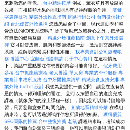
來刺激您的嗅覺。
台中精油按摩
例如，薰衣草具有放鬆的
效果，而柑橘類水果的香味則具有提神醒腦的作用。
關鍵
字選擇技巧
精選外燴推薦指南
網路行銷公司
台南徵信社介
紹
台北優質外燴選擇
您熟悉結合了中醫、現代運動學和整
骨療法的KORE系統嗎？ 除了幫助您放鬆身心之外，按摩還
有無數的健康益處。
精選外燴推薦指南
創意下午茶外燴選
擇
它可以使皮膚、肌肉和關節煥然一新，激活副交感神經
系統，緩解肌肉緊張和慢性疼痛。
找專業會計公司處理帳
務
養護中心
宜蘭台胞證申請
月子中心費用
在這種情況
下，談話中重點關注你想要的內容可能會很好。
假牙費用
參考
台中抓龍筋療程
老人養護 單人房
專業的SEO服務
專
業會計事務所服務
台中牙醫推薦清單
精緻茶會服務安排
專
業外燴 buffet 設計
我想為您提供一個空間，讓您在沒有禁
忌的情況下得到理解的關注。 您可以按照自己的進度完成
課程（就像我們的線上課程一樣），因此您可以隨時隨地學
習，只要您願意並且時間允許。
宜蘭地區精緻外燴
在模組
結束時，您可以透過測試評估您所獲得的知識。
獲得優質
SEO團隊的推薦
台中整復推薦
老鼠
課程結束時，考試成功
後，我們將向您頒發三語證書，您可以用該證書證明您已完