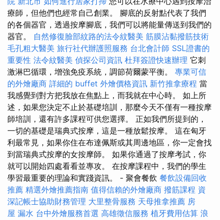
院 新北市
如何進行居家打掃
您可以在水療中心遇到按摩治
療師，但他們也經常自己創業。 腳底的反射點代表了我們
的各個器官，透過按摩腳底，我們可以將能量傳送到我們的
器官。
自然修復臉部紋路的法令紋醫美
筋膜沾黏撥筋技術
毛孔粗大醫美
旅行社代辦護照服務
台北會計師
SSL證書的
重要性
法令紋醫美
偵探公司資訊
杜拜簽證快速辦理
它刺
激淋巴循環，增強免疫系統，調節荷爾蒙平衡。
專業可信
的外燴廠商
詳細的 buffet 外燴價格資訊
新竹推拿療程
當
我感覺到對方把我放在焦點上，而我就在中心時。 如上所
述，如果您決定不止於基礎培訓，那麼今天不僅有一種按摩
師培訓，還有許多課程可供您選擇。 正如我們所提到的，
一切的基礎是瑞典式按摩，這是一種放鬆按摩。 這在匈牙
利最常見，如果你住在布達佩斯或其周邊地區，你一定會找
到當瑞典式按摩的女按摩師。 如果你通過了按摩考試，你
就可以開始四處看看並專攻。 在按摩課程中，我們的學生
學習最重要的理論和實踐資訊。 - 聚會餐飲
餐飲設備回收
推薦
精選外燴推薦指南
值得信賴的外燴廠商
撥筋課程
資
深記帳士協助財務管理
大里整骨服務
天母推拿推薦
房
屋 漏水
台中外燴服務首選
高雄徵信服務
植牙費用估算
浪