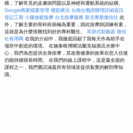
構，了解常見的皮膚病問題以及神經和運動系統的結構。
Google商家檔案管理
撥筋療法
台南台胞證辦理詳細資訊
登記工商
小腿放鬆按摩
台北按摩服務
新北專業徵信社
此
外，了解主要的骨科疾病極為重要，因此按摩師訓練有素，
這就是為什麼很難找到好的專科醫生。
耳掛式助聽器
徵信
社有用嗎
在我的介紹中，我徹底回顧了我每天作為助手在
場所中創造的環境。 在施泰根博閣法蘭克福酒店水療中
心，我們為您提供全身按摩，其改善健康的效果在您入住後
仍能持續很長時間。 在我們的線上課程中，這是最全面的
課程之一，我們嘗試涵蓋所有領域並提供紮實的解剖學知
識。