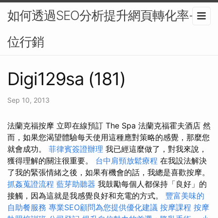
如何透過SEO分析提升網頁轉化率-數
位行銷
Digi129sa (181)
Sep 10, 2013
法蘭克福按摩 立即在線預訂 The Spa 法蘭克福霍夫酒店 然
而，如果您渴望體驗每天使用這種應對策略的感覺，那麼您
就會成功。
菲律賓簽證辦理
我已經這麼做了，對我來說，
獲得理解的關注很重要。
台中肩頸放鬆療程
在我設法解決
了我的緊張情緒之後，如果有機會的話，我總是喜歡按摩。
抓姦蒐證流程
藍芽助聽器
我鼓勵每個人都保持「良好」的
接觸，因為這就是我感覺良好和充電的方式。
豐富美味的
自助餐服務
專業SEO顧問為您提供優化建議
按摩課程
按摩