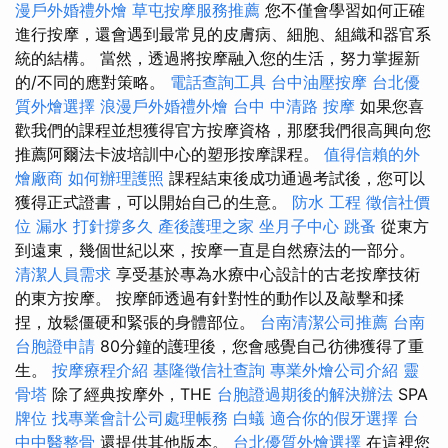
漫戶外婚禮外燴
草屯按摩服務推薦
您不僅會學習如何正確
進行按摩，還會遇到最常見的皮膚病、細胞、組織和器官系
統的結構。 當然，透過將按摩融入您的生活，努力掌握新
的/不同的應對策略。
電話查詢工具
台中油壓按摩
台北優
質外燴選擇
浪漫戶外婚禮外燴
台中 中清路 按摩
如果您喜
歡我們的課程並想獲得官方按摩資格，那麼我們很高興向您
推薦阿爾法卡波培訓中心的塑形按摩課程。
值得信賴的外
燴廠商
如何辦理護照
課程結束後成功通過考試後，您可以
獲得正式證書，可以開始自己的生意。
防水 工程
徵信社價
位
漏水 打針撐多久
產後護理之家
坐月子中心
跳蚤
從東方
到遠東，幾個世紀以來，按摩一直是自然療法的一部分。
清潔人員需求
享受基於專為水療中心設計的古老按摩技術
的東方按摩。 按摩師透過有針對性的動作以及敲擊和揉
捏，放鬆僵硬和緊張的身體部位。
台南清潔公司推薦
台南
台胞證申請
80分鐘的護理後，您會感覺自己彷彿獲得了重
生。
按摩療程介紹
基隆徵信社查詢
專業外燴公司介紹
靈
骨塔
除了經典按摩外，THE
台胞證過期後的解決辦法
SPA
牌位
找專業會計公司處理帳務
白蟻
適合你的假牙選擇
台
中中醫整骨
還提供其他版本。
台北優質外燴選擇
在這裡您