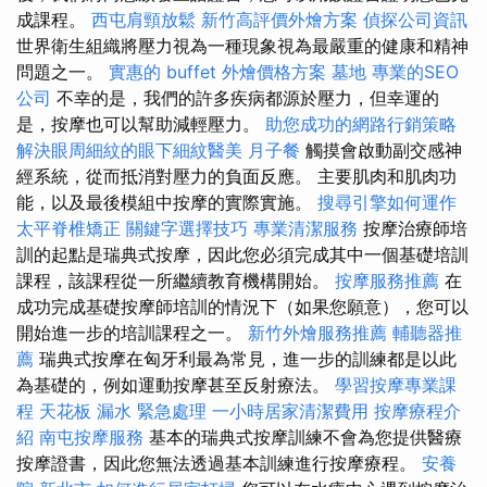
成課程。
西屯肩頸放鬆
新竹高評價外燴方案
偵探公司資訊
世界衛生組織將壓力視為一種現象視為最嚴重的健康和精神
問題之一。
實惠的 buffet 外燴價格方案
墓地
專業的SEO
公司
不幸的是，我們的許多疾病都源於壓力，但幸運的
是，按摩也可以幫助減輕壓力。
助您成功的網路行銷策略
解決眼周細紋的眼下細紋醫美
月子餐
觸摸會啟動副交感神
經系統，從而抵消對壓力的負面反應。 主要肌肉和肌肉功
能，以及最後模組中按摩的實際實施。
搜尋引擎如何運作
太平脊椎矯正
關鍵字選擇技巧
專業清潔服務
按摩治療師培
訓的起點是瑞典式按摩，因此您必須完成其中一個基礎培訓
課程，該課程從一所繼續教育機構開始。
按摩服務推薦
在
成功完成基礎按摩師培訓的情況下（如果您願意），您可以
開始進一步的培訓課程之一。
新竹外燴服務推薦
輔聽器推
薦
瑞典式按摩在匈牙利最為常見，進一步的訓練都是以此
為基礎的，例如運動按摩甚至反射療法。
學習按摩專業課
程
天花板 漏水 緊急處理
一小時居家清潔費用
按摩療程介
紹
南屯按摩服務
基本的瑞典式按摩訓練不會為您提供醫療
按摩證書，因此您無法透過基本訓練進行按摩療程。
安養