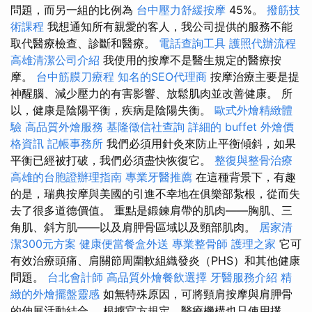
問題，而另一組的比例為
台中壓力舒緩按摩
45%。
撥筋技
術課程
我想通知所有親愛的客人，我公司提供的服務不能
取代醫療檢查、診斷和醫療。
電話查詢工具
護照代辦流程
高雄清潔公司介紹
我使用的按摩不是醫生規定的醫療按
摩。
台中筋膜刀療程
知名的SEO代理商
按摩治療主要是提
神醒腦、減少壓力的有害影響、放鬆肌肉並改善健康。 所
以，健康是陰陽平衡，疾病是陰陽失衡。
歐式外燴精緻體
驗
高品質外燴服務
基隆徵信社查詢
詳細的 buffet 外燴價
格資訊
記帳事務所
我們必須用針灸來防止平衡傾斜，如果
平衡已經被打破，我們必須盡快恢復它。
整復與整骨治療
高雄的台胞證辦理指南
專業牙醫推薦
在這種背景下，有趣
的是，瑞典按摩與美國的引進不幸地在俱樂部紮根，從而失
去了很多道德價值。 重點是鍛鍊肩帶的肌肉——胸肌、三
角肌、斜方肌——以及肩胛骨區域以及頸部肌肉。
居家清
潔300元方案
健康便當餐盒外送
專業整骨師
護理之家
它可
有效治療頭痛、肩關節周圍軟組織發炎（PHS）和其他健康
問題。
台北會計師
高品質外燴餐飲選擇
牙醫服務介紹
精
緻的外燴擺盤靈感
如無特殊原因，可將頸肩按摩與肩胛骨
的伸展活動結合。 根據官方規定，醫療機構也只使用撲