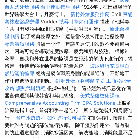
自助式外燴服務
台中運動按摩服務
1928年，在巴黎舉行的
世界醫學大會上，丹麥博士。
新竹外燴服務推薦
Emil
柬埔
寨旅遊簽證辦理
Vodder
搜尋引擎如何運作
提出了他與妻
子共同開發的手動淋巴按摩（手動淋巴引流）。
新北台胞
證申請
除了經典按摩之外，這是當今最常用的治療按摩。
專業清潔服務
持續一小時，建議每週使用次數不要超過兩
次，因為可能會導致過度按摩、疲勞和肌肉發熱。 根據針
灸學，自我和外在世界的協調是在經絡的幫助下進行的，經
絡是一種特定的衝動傳輸和能量系統。
玻尿酸填充實現自
然飽滿的輪廓
經絡是縱向環繞身體的能量通道，不斷地工
作和傳遞能量和衝動。
到府外燴服務輕鬆享受
工商登記全
攻略
護照代辦流程
根據中醫理論，這些經絡將訊息從各個
器官傳遞到其他器官和其他經絡。
美式整復技術課程
Comprehensive Accounting Firm CPA Solutions
上肢的
治療是指上臂、前臂和手一起進行，所以是從指尖到肩膀進
行。
台中水療療程
如何進行公司設立
在此期間，按摩師主
要針對有問題的部位進行按摩。 除了溫熱作用外，還有助
於防止通道阻塞，消除寒濕因素，解決擁堵，消除能量不足