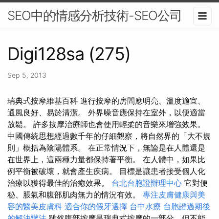
SEO中的情感分析技術-SEO公司
Digi128sa (275)
Sep 5, 2013
瑞典式按摩維基百科 進行按摩的房間應明亮、溫度適宜、
通風良好、易於清潔。 外界噪音應保持在室外，以便適當
放鬆。 許多按摩治療師也會使用輕柔的音樂來增強效果。
中國傳統思想經過數千年的仔細觀察，將自然界的「大不規
則」概括為陰陽體系。 在正常情況下，無論是在人體還是
在世界上，這兩種力量都保持著平衡。 在人體中，如果比
例平衡被破壞，就會產生疾病。 目標是讓患者接受個人化
治療以獲得最佳的治癒效果。
台北台胞證辦理中心
它對便
秘、脹氣和腹部肌肉無力的情況有效。
專注皮膚健康與美
容的醫美皮膚科
適合你的假牙選擇
台中水療
台胞證過期後
的解決辦法
雖然腹部按摩是瑞典式按摩的一部分，但不能