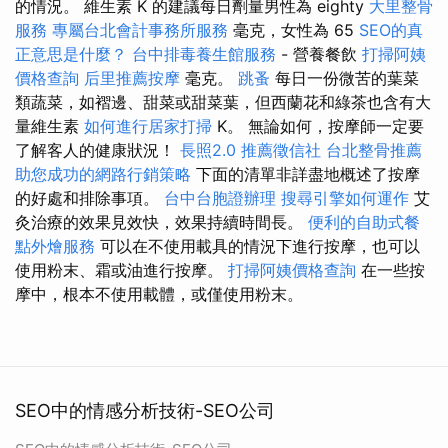
的情況。 維生素 K 的建議每日劑量男性為 eighty
大里整骨
服務
專屬台北會計事務所服務
毫克，女性為 65
SEO的真
正意思是什麼？
台中排毒養生館服務
- 營養餐飲
打掃阿姨
價格查詢
后里推薦按摩
毫克。
跳蚤
每日一份微苦的葉菜
類蔬菜，如褶邊、甜菜或甜菜葉，但西蘭花和綠茶也含有大
量維生素
如何進行居家打掃
K。 無論如何，按摩師一定要
了解客人的健康狀況！
長照2.0
推薦徵信社
台北整骨推薦
助您成功的網路行銷策略
下面的清單非詳盡地概述了按摩
的好處和排除事項。
台中台胞證辦理
搜尋引擎如何運作
艾
灸治療的效果見效快，效果持續時間長。
便利的自助式餐
點外燴服務
可以在不使用載具的情況下進行按摩，也可以
使用粉末、霜或油進行按摩。
打掃阿姨價格查詢
在一些按
摩中，根本不使用載體，或僅使用粉末。
SEO中的情感分析技術-SEO公司