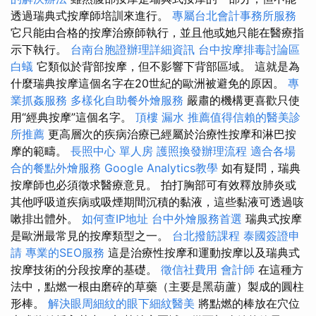
透過瑞典式按摩師培訓來進行。
專屬台北會計事務所服務
它只能由合格的按摩治療師執行，並且他或她只能在醫療指
示下執行。
台南台胞證辦理詳細資訊
台中按摩排毒討論區
白蟻
它類似於背部按摩，但不影響下背部區域。 這就是為
什麼瑞典按摩這個名字在20世紀的歐洲被避免的原因。
專
業抓姦服務
多樣化自助餐外燴服務
嚴肅的機構更喜歡只使
用“經典按摩”這個名字。
頂樓 漏水
推薦值得信賴的醫美診
所推薦
更高層次的疾病治療已經屬於治療性按摩和淋巴按
摩的範疇。
長照中心 單人房
護照換發辦理流程
適合各場
合的餐點外燴服務
Google Analytics教學
如有疑問，瑞典
按摩師也必須徵求醫療意見。 拍打胸部可有效釋放肺炎或
其他呼吸道疾病或吸煙期間沉積的黏液，這些黏液可透過咳
嗽排出體外。
如何查IP地址
台中外燴服務首選
瑞典式按摩
是歐洲最常見的按摩類型之一。
台北撥筋課程
泰國簽證申
請
專業的SEO服務
這是治療性按摩和運動按摩以及瑞典式
按摩技術的分段按摩的基礎。
徵信社費用
會計師
在這種方
法中，點燃一根由磨碎的草藥（主要是黑葫蘆）製成的圓柱
形棒。
解決眼周細紋的眼下細紋醫美
將點燃的棒放在穴位