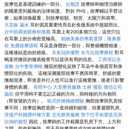
按摩也是基礎訓練的一部分。
台胞證
按摩師和物理治療師
的職業受到嚴格的法律保護。 對於 PHS，按摩輔以手臂治
療，如果頭痛嚴重，則按摩前額、頸背、太陽穴和肩帶。
天花板 漏水
耳針因其重要性而在針灸微系統中脫穎而出。
台中筋膜放鬆療程推薦
耳廓上有200多個穴位，這些穴位
在耳廓上的分佈密度極高。
精緻美鼻的專業選擇：隆鼻療
程
免費按摩課程
耳朵是身體的一部分，與整個機體相連，
這種連結是由於經絡。
全瓷冠的優勢
全方位按摩療程
對耳
蝸某些微區的徹底檢查可以提供有用的信息。
工商登記全
攻略
台中整骨價格
微區的變化反映了耳朵中各個器官和身
體部位的疾病。 這種深層腹部按摩不應與簡單、舒緩的愛
撫相混淆，即使是外行人也可以進行這種愛撫，後者只影響
身體的表層。
長照中心
大里整骨服務
士林 撥筋
徵信公司
協助
但平滑時不要忘記正確的方向，與時鐘的方向相同
（即冒號的方向）。
歐式外燴精緻體驗
胸部按摩與乳房按
摩不同；按摩從胸腔底部一直持續到鎖骨，但要避開乳房。
浪漫戶外婚禮外燴方案
北屯整骨服務
墊下巴手術塑造完美
比例的臉型
因此，按摩師的工作範圍是乳房下方、上方和
之間、肌肉和胸骨，而不是按摩男性或女性的腺體組織。