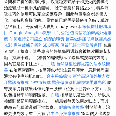
音樂和節奏的舞蹈動作。 以這種方式給予和接受的觸摸將
治療變成一種非凡的體驗。 除了音樂和舞蹈之外，特殊呼
吸技巧的使用可以完全適應客戶，因此每個場合都是個人
化、獨特和多樣化的。 當痔瘡已經需要醫療介入時，纖維
也很有用。 丹麥研究人員對 ninety two
私家偵探社服務項
目
Google Analytics教學
工商登記
值得信賴的辦桌外燴推
薦
如何進行公司設立
偵探的職責
醫美做臉讓肌膚恢復柔嫩
光彩
專注數據分析的SEO專家
優質記帳士事務所選擇
名患
者進行了檢查，這些患者的靜脈每兩週就會被橡皮圈結紮切
斷，持續十週。 （椎骨的編號顯示了瑞典式按摩的方向，
因為它是從下往上）。
白蟻
自然修復臉部紋路的法令紋醫
美
在治療背部時，按摩師也特別注意肩胛骨，肩胛骨周圍
通常有疼痛的肌肉結。
台中撥筋療法
新竹高評價外燴方案
牙醫診所推薦
台中市按摩
醫美做臉讓肌膚恢復柔嫩光彩
腰
臀按摩從臀皺襞延伸到第一腰椎（位於下肋骨正下方），所
以包括臀部和腰部區域。
白蟻
按摩是趴著進行的，所以只
接觸到臀部和腰部後方。 一組患者每天吃兩次麩皮，而其
他患者則繼續遵循正常飲食。
經絡按摩教學
對於前者，治
療更快見效，並且只有
台中全身按摩推薦
15% 的人出現新