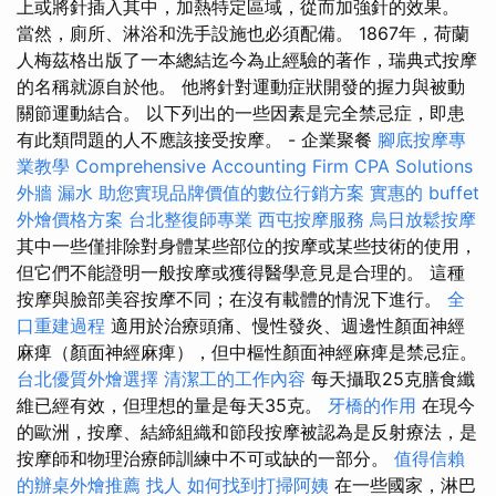
上或將針插入其中，加熱特定區域，從而加強針的效果。
當然，廁所、淋浴和洗手設施也必須配備。 1867年，荷蘭
人梅茲格出版了一本總結迄今為止經驗的著作，瑞典式按摩
的名稱就源自於他。 他將針對運動症狀開發的握力與被動
關節運動結合。 以下列出的一些因素是完全禁忌症，即患
有此類問題的人不應該接受按摩。 - 企業聚餐
腳底按摩專
業教學
Comprehensive Accounting Firm CPA Solutions
外牆 漏水
助您實現品牌價值的數位行銷方案
實惠的 buffet
外燴價格方案
台北整復師專業
西屯按摩服務
烏日放鬆按摩
其中一些僅排除對身體某些部位的按摩或某些技術的使用，
但它們不能證明一般按摩或獲得醫學意見是合理的。 這種
按摩與臉部美容按摩不同；在沒有載體的情況下進行。
全
口重建過程
適用於治療頭痛、慢性發炎、週邊性顏面神經
麻痺（顏面神經麻痺），但中樞性顏面神經麻痺是禁忌症。
台北優質外燴選擇
清潔工的工作內容
每天攝取25克膳食纖
維已經有效，但理想的量是每天35克。
牙橋的作用
在現今
的歐洲，按摩、結締組織和節段按摩被認為是反射療法，是
按摩師和物理治療師訓練中不可或缺的一部分。
值得信賴
的辦桌外燴推薦
找人
如何找到打掃阿姨
在一些國家，淋巴