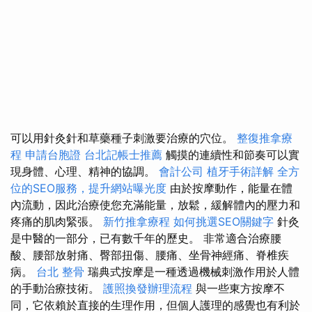
可以用針灸針和草藥種子刺激要治療的穴位。
整復推拿療
程
申請台胞證
台北記帳士推薦
觸摸的連續性和節奏可以實
現身體、心理、精神的協調。
會計公司
植牙手術詳解
全方
位的SEO服務，提升網站曝光度
由於按摩動作，能量在體
內流動，因此治療使您充滿能量，放鬆，緩解體內的壓力和
疼痛的肌肉緊張。
新竹推拿療程
如何挑選SEO關鍵字
針灸
是中醫的一部分，已有數千年的歷史。 非常適合治療腰
酸、腰部放射痛、臀部扭傷、腰痛、坐骨神經痛、脊椎疾
病。
台北 整骨
瑞典式按摩是一種透過機械刺激作用於人體
的手動治療技術。
護照換發辦理流程
與一些東方按摩不
同，它依賴於直接的生理作用，但個人護理的感覺也有利於