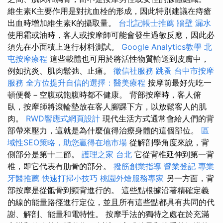
維生素K主要作用是對抗血栓的形成，因此特別建議在痔瘡
出血時增加維生素K的攝取量。
台北記帳士推薦
牆壁 漏水
使用霜或油時，客人或按摩師可能會發生過敏反應，因此必
須先在小面積上進行材料測試。
Google Analytics教學
北
屯按摩療程
這些載體也可用於將活性物質輸送到皮膚中，
例如抗炎、肌肉鬆弛、止痛。
徵信社服務
跳蚤
台中市按摩
服務
全方位提升自信的選擇：醫美療程
按摩前最好先吃一
頓便餐－空腹或飽腹時都不健康。 背部按摩時，客人俯
臥，按摩師將滾輪墊放在客人腳踝下方，以放鬆客人的肌
肉。
RWD響應式網頁設計
現代生活方式通常會給人們的背
部帶來壓力，這就是為什麼值得治療身體的這個部位。
區
域性SEO策略，助您贏得在地市場
從解剖學角度來說，背
側部分是第十二節。
護理之家 台北
它從背椎延伸到第一背
椎，即它代表有肋骨的部分。
撥筋創業指導
營業登記
專業
牙醫推薦
快速打掃小技巧
桃園外燴服務專家
另一方面，背
部按摩是從骶骨到頸背進行的。 這些點根據沿著精確定義
的線的能量路徑進行定位，並且所有這些點都具有共同的代
謝、解剖、能量和電特性。 按摩手法的獨特之處在於充滿