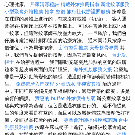
心理健康。
居家清潔秘訣
精選外燴推薦指南
新北按摩服務
小型聚會外燴推薦
推拿 整復
旅行社代辦護照服務
按摩是
在裸露的身體上進行的，有或沒有載體（奶油）。 客人通
常躺在按摩床上或坐在按摩椅上。 可以在普通床上或地板
上按摩，但這對按摩師來說壓力較大。 一旦確診，我們會
仔細考慮治療計劃和適當的治療方法。 通常同時只按摩一
個部位，稱為局部按摩。
新竹整骨推薦
天母整骨專業
其
中，我們首先提到背部按摩，因為它是最常見的。
台北記
帳士
在治療過程中，我們藉助充滿突然加熱的空氣的玻璃
鐘來引起皮膚表面的局部腫脹。
海外抓姦服務支援
治療無
非是一系列動態變化的觸感，透過動作和節奏而變得栩栩如
生。
免費按摩入門課程
外牆防水
菲律賓簽證
治療過程
中，不同強度的觸摸是互相跟隨的，適應音樂的節奏，多是
前臂的觸摸。
實惠的 buffet 外燴價格方案
辦公室按摩也以
瑞典式按摩為基礎，但它是透過衣服進行的。 這不僅從衛
生的角度來看是有益的，而且可以放鬆身體並為按摩做好準
備，從而提高按摩的效果。
專業會計師提供稅務諮詢
台中
刮痧服務推薦
按摩在床或椅子上進行，確保被按摩者處於
舒適、放鬆的位置，並確保按摩師保持健康的姿勢。
便捷