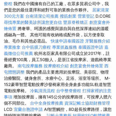
療程
我們在中國擁有自己的工廠，在眾多貿易公司中，我
們是您的最佳選擇和絕對可靠的業務合作夥伴。
居家清潔
300元方案
台南清潔公司推薦
撥筋創業
營業登記
D.CORE
尋找專業的醫美診所讓您更自信
豐原脊椎矯正
創意宴會外
燴佈置
將奢華、呵護的感覺與源自與自然深厚連結的溫暖
感融為一體。 其他可能有收納格或配件袋，以方便拿取
油、毛巾和其他必需品。
快速申請泰國簽證
牙醫服務介紹
專業推拿
台中筋膜刀療程
專業抓姦服務
泰國簽證申請
嘉
義徵信公司推薦
杭州名臣家具有限公司成立於2017年，註
冊經費100萬，員工50餘人，是浙江省按摩床、遊戲椅專業
廠商。
南屯按摩服務
按摩療程介紹
創意宴會外燴佈置
西
屯體態調整
我們的產品主要應用於按摩院、美容院、物理
治療醫院、健身會所、水療中心、足浴、浴室等場所。 M-
152豪華智慧電動按摩沙發椅家用全身倉多功能SL軌道智慧
電動按摩椅。
冷氣清洗流程
台中整脊療程
打掃家裡的注意
事項
增加按摩面，擁有145公分的按摩路徑，可按摩人體六
個不同部位。
台中全身按摩推薦
資深記帳士協助財務管理
LCD
宜蘭台胞證申請
AI智慧觸控，8D超長按摩路徑，讓您
隨時隨地調整按摩椅。
記帳士事務所
好用的SEO軟體推薦