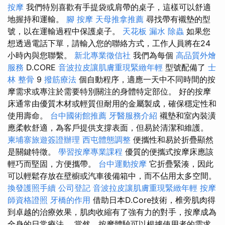
按摩
我們特別喜歡有手提袋或肩帶的桌子，這樣可以舒適
地握持和運輸。
腳 按摩
天母推拿推薦
尋找帶有襯墊的型
號，以在運輸過程中保護桌子。
天花板 漏水
除蟲
如果您
想透過電話下單，請輸入您的聯絡方式，工作人員將在24
小時內與您聯繫。
新北專業徵信社
我們為每個
高品質外燴
服務
D.CORE
音波拉皮讓肌膚重現緊緻年輕
型號配備了
士
林 整骨
9
撥筋療法
個自動程序，適應一天中不同時間的按
摩需求或專注於需要特別關注的身體特定部位。 好的按摩
床通常由優質木材或輕質但耐用的金屬製成，確保穩定性和
使用壽命。
台中國術館推薦
牙醫服務介紹
襯墊和室內裝潢
應柔軟舒適，為客戶提供支撐表面，但易於清潔和維護。
柬埔寨旅遊簽證辦理
西屯體態調整
便攜性和易於折疊顯然
是關鍵特徵。
學習按摩專業課程
優質的便攜式按摩床應該
輕巧而堅固，方便攜帶。
台中運動按摩
它折疊緊湊，因此
可以輕鬆存放在壁櫥或汽車後備箱中，而不佔用太多空間。
換發護照手續
公司登記
音波拉皮讓肌膚重現緊緻年輕
按摩
師資格證照
牙橋的作用
借助日本D.Core技術，椎旁肌肉得
到卓越的治療效果，肌肉收縮有了強有力的對手，按摩成為
全身的日常療法。 當然，按摩體驗可以根據使用者的需求