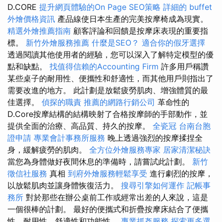
D.CORE
提升網頁體驗的On Page SEO策略
詳細的 buffet
外燴價格資訊
產品線使日本生產的完美按摩椅成為現實。
精選外燴推薦指南
顧客評論和回饋是按摩床表現的重要指
標。
新竹外燴服務推薦
什麼是SEO？
適合你的假牙選擇
透過閱讀其他使用者的經驗，您可以深入了解特定模型的優
點和缺點。
找值得信賴的Accounting Firm
許多用戶稱讚
某些桌子的耐用性、便攜性和舒適性，而其他用戶則指出了
需要改進的地方。 此計劃是放鬆疲勞肌肉、增強體質的最
佳選擇。
偵探的職責
推薦的網路行銷公司
革命性的
D.Core按摩結構的結構映射了合格按摩師的手部動作，並
提供全面的治療、高品質、持久的按摩。
全瓷冠
台南台胞
證申請
專業會計事務所服務
晚上透過強烈的按摩揉捏全
身，緩解疲勞的肌肉。
全方位外燴服務專家
居家清潔秘訣
當您為身體做好夜間休息的準備時，請嘗試此計劃。
新竹
徵信社服務
真相
到府外燴服務輕鬆享受
進行劇烈的按摩，
以放鬆肌肉並讓身體恢復活力。
搜尋引擎如何運作
記帳事
務所
對於那些在辦公桌前工作或經常出差的人來說，這是
一個很棒的計劃。 最好的便攜式和折疊按摩床結合了便攜
性、耐用性、舒適性和功能性。
專業抓姦服務
探索更多選