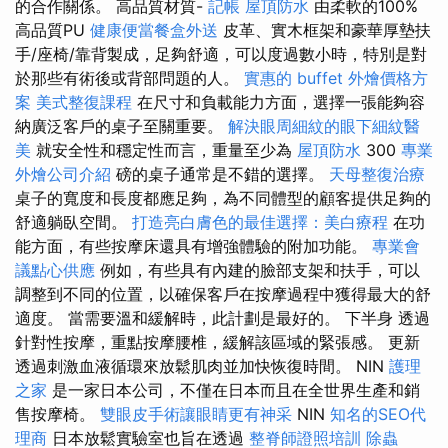
的合作關係。 高品質材質-
記帳
屋頂防水
由柔軟的100%
高品質PU
健康便當餐盒外送
皮革、實木框架和豪華厚墊扶
手/座椅/靠背製成，足夠舒適，可以度過數小時，特別是對
於那些有術後或背部問題的人。
實惠的 buffet 外燴價格方
案
美式整復課程
在尺寸和負載能力方面，選擇一張能夠容
納廣泛客戶的桌子至關重要。
解決眼周細紋的眼下細紋醫
美
就安全性和穩定性而言，重量至少為
屋頂防水
300
專業
外燴公司介紹
磅的桌子通常是不錯的選擇。
天母整復治療
桌子的寬度和長度都應足夠，為不同體型的顧客提供足夠的
舒適躺臥空間。
打造亮白膚色的最佳選擇：美白療程
在功
能方面，有些按摩床還具有增強體驗的附加功能。
專業會
議點心供應
例如，有些具有內建的臉部支架和扶手，可以
調整到不同的位置，以確保客戶在按摩過程中獲得最大的舒
適度。 當需要溫和緩解時，此計劃是最好的。 下半身 透過
針對性按摩，重點按摩腰椎，緩解該區域的緊張感。 更新
透過刺激血液循環來放鬆肌肉並加快恢復時間。 NIN
護理
之家
是一家日本公司，不僅在日本而且在全世界生產和銷
售按摩椅。
雙眼皮手術讓眼睛更有神采
NIN
知名的SEO代
理商
日本放鬆實驗室也旨在透過
整脊師證照培訓
除蟲