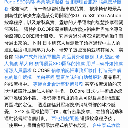
Page SEO策略
專業清潔服務
台北辦理台胞證
脹氣按摩服
務
優雅簡約，每一條線都彰顯卓越品質。 按摩椅領域最具
創新性的解決方案是該公司開發的3D TrueShiatsu Action
按摩程序，以及繪製真實、靈敏的人手運動的智慧按摩臂關
節系統。 獨特的D.CORE深層肌肉放鬆技術由世界知名專業
治療師D.CORE博士研發。 它是透過分析石澤武宏的動作而
發展出來的。 NIN 日本研究人員測量了治療過程中主人的
運動幅度和肌肉壓力大小，研究了這些技術並將其融入 - 美
食節
經典中式外燴菜單推薦
高品質外燴服務
工商登記
老
人養護 單人房
獲得優質SEO團隊的推薦
用戶口碑外燴推薦
清潔人員需求
D.CORE
信賴的記帳事務所夥伴
打造亮白膚
色的最佳選擇：美白療程
豐富美味的自助餐服務
產品系列
的按摩椅中。
專屬台北會計事務所服務
甚至按摩滾輪的形
狀也被設計成類似人類的手指。 D.Core 日式扶手椅成為您
家中溫暖的小窩。 姿勢掃描精度的提高可以提高對能量重
要區域的定位。 透過熱輻射壓縮按摩消除臀部的冰冷感
覺。 2-12 個電機協同工作，進行密集按摩。 在體育活動和
運動後嘗試這個計劃。
西屯體態調整
選擇按摩程序後，
「使用中」畫面會顯示該程式的所有設定。
台中泰式放鬆