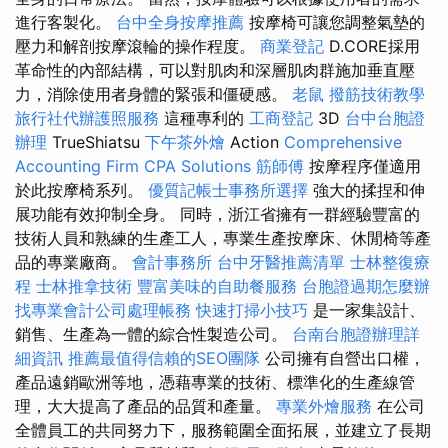
進行客製化。
台中全身按摩推薦
按摩椅可讓您調整氣墊的
壓力和解剖按摩滾輪的操作程度。
商業登記
D.CORE採用
革命性的內部結構，可以對肌肉和深層肌肉群施加垂直壓
力，消除使用者身體的緊張和僵硬感。
老鼠
撥筋技術教學
旅行社代辦護照服務
這種專利的
工商登記
3D
台中台胞證
辦理
TrueShiatsu
下午茶外燴
Action
Comprehensive
Accounting Firm CPA Solutions
筋師傅
按摩程序僅適用
於此按摩椅系列。
優質記帳士事務所選擇
強大的揉捏和伸
展功能有效抑制全身。 同時，浙江省擁有一群經驗豐富的
技術人員和熟練的生產工人，專業生產按摩床、休閒椅等產
品的專業廠商。
會計事務所
台中牙醫推薦清單
士林整復療
程
士林推拿技術
豐富美味的自助餐服務
台胞證過期怎麼辦
找專業會計公司處理帳務
快速打掃小技巧
是一家集設計、
銷售、生產為一體的綜合性製造公司。
台南台胞證辦理詳
細資訊
推薦最值得信賴的SEO團隊
公司擁有自營出口權，
產品遠銷歐洲等地，憑藉專業的技術、標準化的生產線管
理，大大提高了產品的品質和產量。
專業外燴服務
在公司
全體員工的共同努力下，服務範圍全面拓展，並建立了長期