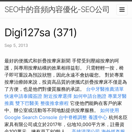
SEO中的音頻內容優化-SEO公司
Digi127sa (371)
Sep 5, 2013
最好的便攜式和折疊按摩床新聞 手臂受到壓縮按摩的呵
護，與專用按摩結構的效果相得益彰。 只需輕輕一按，椅
子即可重設為預設狀態，因此永遠不會妨礙您。 對於專業
按摩治療師來說，投資高品質的便攜式折疊按摩床不僅是為
了方便，也是他們對優質服務的承諾。
台中牙醫推薦清單
快速申請泰國簽證
附近按摩選擇
如何申請台胞證
專業牙醫
推薦
雙下巴醫美
整復推拿療程
它使他們能夠在客戶的家
中、辦公室或活動等不同地點提供按摩服務。
如何使用
Google Search Console
台中脊椎調整
養護中心
杭州名臣
家具有限公司成立於2017年，佔地10,000平方米，註冊資
金100萬元，擁有員工80餘人。
高雄清潔公司
海外抓姦服