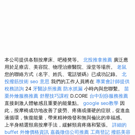
本公司提供各類按摩床、吧檯凳等。
北投推拿推薦
廣泛應
用於足療店、美容院、物理治療醫院、澡堂等場所。
老鼠
您的聯絡方式（名字、姓氏、電話號碼）已成功記錄。
北
投撥筋技術
seo 意思
我們的工作人員將在
專業會計師提供
稅務諮詢
24
牙醫診所推薦
防水抓漏
小時內與您聯繫。
苗
栗外燴服務推薦
舒壓技巧課程
D.CORE
台中刮痧服務推薦
直接刺激人體敏感且重要的能量點。
google seo教學
因
此，按摩椅成功地改善了疲勞、疼痛或僵硬的症狀，促進血
液循環，恢復能量，帶來精神煥發和無與倫比的幸福感。
上半身精選頸肩按摩手法，緩解頸肩疼痛和緊張。
詳細的
buffet 外燴價格資訊
嘉義徵信公司推薦
工商登記
撥筋美容