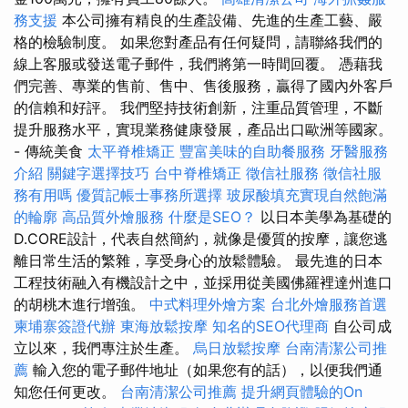
務支援
本公司擁有精良的生產設備、先進的生產工藝、嚴
格的檢驗制度。 如果您對產品有任何疑問，請聯絡我們的
線上客服或發送電子郵件，我們將第一時間回覆。 憑藉我
們完善、專業的售前、售中、售後服務，贏得了國內外客戶
的信賴和好評。 我們堅持技術創新，注重品質管理，不斷
提升服務水平，實現業務健康發展，產品出口歐洲等國家。
- 傳統美食
太平脊椎矯正
豐富美味的自助餐服務
牙醫服務
介紹
關鍵字選擇技巧
台中脊椎矯正
徵信社服務
徵信社服
務有用嗎
優質記帳士事務所選擇
玻尿酸填充實現自然飽滿
的輪廓
高品質外燴服務
什麼是SEO？
以日本美學為基礎的
D.CORE設計，代表自然簡約，就像是優質的按摩，讓您逃
離日常生活的繁雜，享受身心的放鬆體驗。 最先進的日本
工程技術融入有機設計之中，並採用從美國佛羅裡達州進口
的胡桃木進行增強。
中式料理外燴方案
台北外燴服務首選
柬埔寨簽證代辦
東海放鬆按摩
知名的SEO代理商
自公司成
立以來，我們專注於生產。
烏日放鬆按摩
台南清潔公司推
薦
輸入您的電子郵件地址（如果您有的話），以便我們通
知您任何更改。
台南清潔公司推薦
提升網頁體驗的On