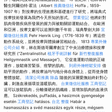
醫生阿爾伯特·霍法（Albert
推薦徵信社
Hoffa，1859-
1907 年）對按摩的生理效應和基礎進行了研究，將瑞典式
按摩技術發展為我們今天所知的形式。
營業登記
他將針對
肌肉骨骼疾病所發展的握力與被動關節運動結合。 在歐洲
和亞洲，按摩文獻可以追溯到數千年前，瑞典擊劍大師
宜
蘭徵信社推薦
Pehr Henrik Ling（1776-1839 年）將這些
動作系統化，並將按摩與體操練習相結合。 1813
專業外燴
公司介紹
年，林在斯德哥爾摩創立了中央治療體操和按摩
研究所 (“Zentralinstitut
植牙手術詳解
für
新竹整復服務
Heilgymnastik und Massage”)。 它促進運動功能的正確
運作，放鬆痛苦緊張、痙攣的肌肉。
到府外燴輕鬆安排
借
助平滑的動作，將按摩油均勻地分佈在身體上，從而使身體
整體放鬆。
清潔公司推薦
除蟲
隨後的深層愛撫始終針對心
臟，刺激血液循環並溫暖肌肉。
台東徵信社服務
工商登記
這可以放鬆肌肉，分離僵硬的肌纖維，並增加肌肉的血液供
應。 Székrekedés, puffadás, a hasizmok gyengesége
esetén
工商登記
hatásos.
台北 整復
Habár a
hasmasszázs a svéd masszázs egyik része, mégsem