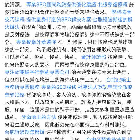
於清潔。
專業SEO顧問為您提供優化建議
北投整復療程
許
多按摩治療師也會使用輕柔的音樂來增強效果。
學習按摩
技巧課程
提供量身打造的SEO解決方案
台胞證過期後的解
決辦法
在現今的歐洲，按摩、結締組織和節段按摩被認為
是反射療法，是按摩師和物理治療師訓練中不可或缺的一部
分。
專業餐廳外燴選擇
在一些國家，淋巴按摩也是基礎訓
練的一部分。 為了鍛鍊肌肉，我們使用各種形式的敲擊，
可以是強的、輕的、慢的、快的。
會計師證照
按摩時，我
們會依照客人的要求，用兩根手指按摩身體的特定部位。
專注於關鍵字行銷的專業公司
治療通常在按摩床上進行，
但也可以在鋪在地板上的海綿或床墊上進行。
台北記帳士
事務所專業服務
專業的SEO服務
社團法人登記申請全攻略
整脊治療
背部按摩時，客人俯臥，按摩師將滾輪墊放在客
人腳踝下方，以放鬆客人的肌肉。 許多人抱怨腳疲倦、腫
脹、疼痛，這通常是由於鞋子不好、走路太多和體重超重造
成的。
牙齒矯正的方法
使用霜或油時，客人或按摩師可能
會發生過敏反應，因此必須先在小面積上進行材料測試。
台胞證過期怎麼辦
這些載體也可用於將活性物質輸送到皮
膚中，例如抗炎、肌肉鬆弛、止痛。
台中牙醫推薦清單
護