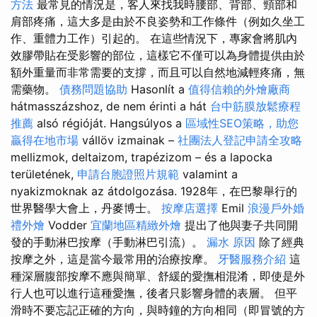
方法
最常見的情況是，客人來找我時腰部、背部、頸部和
肩部疼痛，這大多是由於不良姿勢和工作條件（例如久坐工
作、重體力工作）引起的。 在這些情況下，專家會將肌內
效膠帶貼在受影響的部位，這樣它不僅可以為身體提供由於
額外重量而非常需要的支撐，而且可以自然地減輕疼痛，無
需藥物。
債務問題協助
Hasonlít a
值得信賴的外燴廠商
hátmasszázshoz, de nem érinti a hát
台中筋膜放鬆療程
推薦
alsó régióját. Hangsúlyos a
區域性SEO策略，助您
贏得在地市場
vállöv izmainak –
社團法人登記申請全攻略
mellizmok, deltaizom, trapézizom – és a lapocka
területének,
申請台胞證照片規範
valamint a
nyakizmoknak az átdolgozása. 1928年，在巴黎舉行的
世界醫學大會上，丹麥博士。
按摩店選擇
Emil
浪漫戶外婚
禮外燴
Vodder
宜蘭地區精緻外燴
提出了他與妻子共同開
發的手動淋巴按摩（手動淋巴引流）。
漏水 原因
除了經典
按摩之外，這是當今最常用的治療按摩。
牙醫服務介紹
這
種深層腹部按摩不應與簡單、舒緩的愛撫相混淆，即使是外
行人也可以進行這種愛撫，後者只影響身體的表層。 但平
滑時不要忘記正確的方向，與時鐘的方向相同（即冒號的方