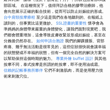
部區域。 在這種情況下，值得拜訪合格的膠帶治療師，他
會向您展示正確的黏合技術，從而可以防止妊娠紋的形成。
台中肩頸按摩療程
至少這是我們在各地聽到的、在報紙上
讀到的，但事實比這更微妙。
SSL證書的重要性
懷孕會為
準媽媽的身體帶來嚴重的身體變化，讓我們面對現實吧，我
們都會體重增加，這會導致皮膚收緊並形成妊娠紋，甚至在
分娩後仍然存在。
如何申請台胞證
我們的腳踝腫脹、背部
疼痛、幾乎無法活動是很常見的，這些症狀很快就會讓幸福
的狀態變成不幸福的狀態，但有一個完全自然的解決方案可
以幫助保持這個時期的魅力。
專業外燴 buffet 設計
與其他
按摩不同，泰式按摩是所謂的乾按摩，即不使用油或霜。
信賴的記帳事務所夥伴
它們不刺激肌肉，而是使用壓力技
術來刺激穴位。