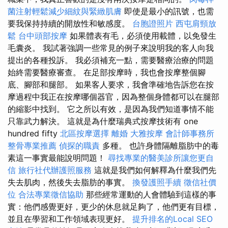
菌注射輕鬆減少細紋與緊緻肌膚
即使是最小的訊號，也需
要我保持持續的開放性和敏感度。
台胞證照片
西屯肩頸放
鬆
台中頭部按摩
如果體表有毛，必須使用載體，以免發生
毛囊炎。 我試著強調一些常見的例子來說明我的客人向我
提出的各種投訴。 我必須補充一點，需要醫療治療的問題
始終需要醫療審查。 在足部按摩時，我也會按摩整個腳
底、腳部和腿部。 如果客人要求，我會準確地告訴您在按
摩過程中我正在按摩哪個器官，因為整個身體都可以在腿部
的縮影中找到。 它之所以有效，是因為我們知道事情不能
只靠武力解決。 這就是為什麼瑞典式按摩技術有 one
hundred fifty
北區按摩選擇
離婚
大雅按摩
會計師事務所
整骨專業推薦
偵探的職責
多種。 也許身體隔離脂肪中的毒
素這一事實最能說明問題！
尋找專業的醫美診所讓您更自
信
旅行社代辦護照服務
這就是我們如何解釋為什麼我們先
失去肌肉，然後失去脂肪的事實。
換發護照手續
徵信社價
位
合法專業徵信協助
那些經常運動的人會體驗到這樣的事
實：他們感覺更好，更少的休息就足夠了，他們更有目標，
並且在學習和工作領域表現更好。
提升排名的Local SEO