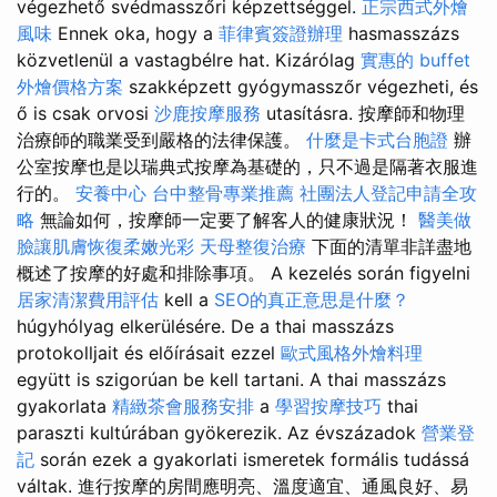
végezhető svédmasszőri képzettséggel.
正宗西式外燴
風味
Ennek oka, hogy a
菲律賓簽證辦理
hasmasszázs
közvetlenül a vastagbélre hat. Kizárólag
實惠的 buffet
外燴價格方案
szakképzett gyógymasszőr végezheti, és
ő is csak orvosi
沙鹿按摩服務
utasításra. 按摩師和物理
治療師的職業受到嚴格的法律保護。
什麼是卡式台胞證
辦
公室按摩也是以瑞典式按摩為基礎的，只不過是隔著衣服進
行的。
安養中心
台中整骨專業推薦
社團法人登記申請全攻
略
無論如何，按摩師一定要了解客人的健康狀況！
醫美做
臉讓肌膚恢復柔嫩光彩
天母整復治療
下面的清單非詳盡地
概述了按摩的好處和排除事項。 A kezelés során figyelni
居家清潔費用評估
kell a
SEO的真正意思是什麼？
húgyhólyag elkerülésére. De a thai masszázs
protokolljait és előírásait ezzel
歐式風格外燴料理
együtt is szigorúan be kell tartani. A thai masszázs
gyakorlata
精緻茶會服務安排
a
學習按摩技巧
thai
paraszti kultúrában gyökerezik. Az évszázadok
營業登
記
során ezek a gyakorlati ismeretek formális tudássá
váltak. 進行按摩的房間應明亮、溫度適宜、通風良好、易