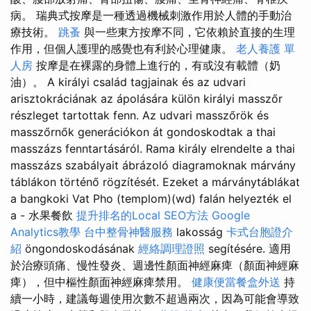
病。 瑞典式按摩是一種透過機械刺激作用於人體的手動治
療技術。
跳蚤
與一些東方按摩不同，它依賴於直接的生理
作用，但個人護理的感覺也有利於心理健康。
老人養護 單
人房
按摩是在裸露的身體上進行的，有或沒有載體（奶
油）。 A királyi család tagjainak és az udvari
arisztokráciának az ápolására külön királyi masszőr
részleget tartottak fenn. Az udvari masszőrök és
masszőrnők generációkon át gondoskodtak a thai
masszázs fenntartásáról. Rama király elrendelte a thai
masszázs szabályait ábrázoló diagramoknak márvány
táblákon történő rögzítését. Ezeket a márványtáblákat
a bangkoki Vat Pho (templom)(wd) falán helyezték el
a - 水果餐飲
提升排名的Local SEO方法
Google
Analytics教學
台中整骨神醫服務
lakosság
卡式台胞證介
紹
öngondoskodásának
經絡調理證照
segítésére. 適用
於治療頭痛、慢性發炎、週邊性顏面神經麻痺（顏面神經麻
痺），但中樞性顏面神經麻痺禁用。
健康便當餐盒外送
持
續一小時，建議每週使用次數不超過兩次，因為可能會導致