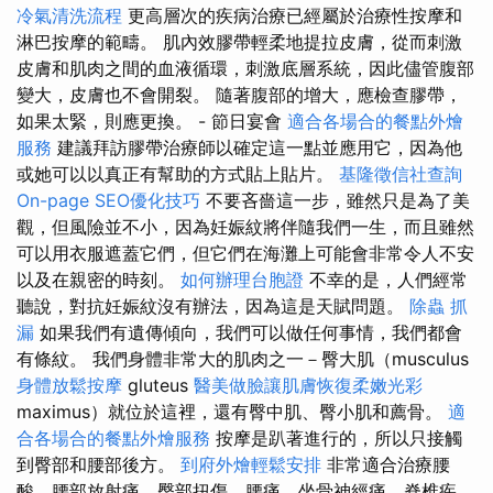
冷氣清洗流程
更高層次的疾病治療已經屬於治療性按摩和
淋巴按摩的範疇。 肌內效膠帶輕柔地提拉皮膚，從而刺激
皮膚和肌肉之間的血液循環，刺激底層系統，因此儘管腹部
變大，皮膚也不會開裂。 隨著腹部的增大，應檢查膠帶，
如果太緊，則應更換。 - 節日宴會
適合各場合的餐點外燴
服務
建議拜訪膠帶治療師以確定這一點並應用它，因為他
或她可以以真正有幫助的方式貼上貼片。
基隆徵信社查詢
On-page SEO優化技巧
不要吝嗇這一步，雖然只是為了美
觀，但風險並不小，因為妊娠紋將伴隨我們一生，而且雖然
可以用衣服遮蓋它們，但它們在海灘上可能會非常令人不安
以及在親密的時刻。
如何辦理台胞證
不幸的是，人們經常
聽說，對抗妊娠紋沒有辦法，因為這是天賦問題。
除蟲
抓
漏
如果我們有遺傳傾向，我們可以做任何事情，我們都會
有條紋。 我們身體非常大的肌肉之一－臀大肌（musculus
身體放鬆按摩
gluteus
醫美做臉讓肌膚恢復柔嫩光彩
maximus）就位於這裡，還有臀中肌、臀小肌和薦骨。
適
合各場合的餐點外燴服務
按摩是趴著進行的，所以只接觸
到臀部和腰部後方。
到府外燴輕鬆安排
非常適合治療腰
酸、腰部放射痛、臀部扭傷、腰痛、坐骨神經痛、脊椎疾