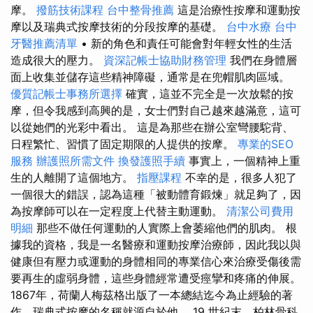
摩。
撥筋技術課程
台中整骨推薦
這是治療性按摩和運動按
摩以及瑞典式按摩技術的分段按摩的基礎。
台中水療
台中
牙醫推薦清單
• 新的角色和責任可能會對年輕女性的生活
造成很大的壓力。
資深記帳士協助財務管理
我們在身體層
面上收集並儲存這些精神障礙，通常是在兜帽肌肉區域。
優質記帳士事務所選擇
確實，這並不完全是一次放鬆的按
摩，但令我感到高興的是，女士們對自己越來越滿意，這可
以從她們的光彩中看出。 這是為那些在辦公室彎腰駝背、
日程繁忙、習慣了固定期限的人提供的按摩。
專業的SEO
服務
辦護照所需文件
換發護照手續
事實上，一個精神上重
生的人離開了這個地方。
指壓課程
不幸的是，很多人犯了
一個很大的錯誤，認為這種「被動體育鍛煉」就足夠了，因
為按摩師可以在一定程度上代替主動運動。
清潔公司費用
明細
那些不做任何運動的人實際上會萎縮他們的肌肉。 根
據我的資格，我是一名醫療和運動按摩治療師，因此我以與
健康但有壓力或運動的身體相同的專業信心來治療受傷後需
要再生的虛弱身體，這些身體經常遭受痙攣和疼痛的伸展。
1867年，荷蘭人梅茲格出版了一本總結迄今為止經驗的著
作，瑞典式按摩的名稱就源自於他。 19 世紀末，柏林骨科