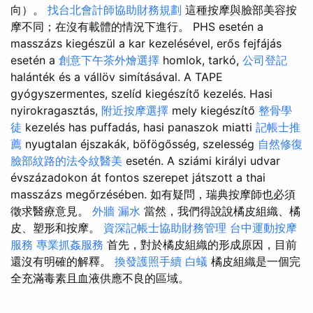
向）。
找台北會計師協助財務規劃
這種按摩與臉部美容按
摩不同；在沒有載體的情況下進行。 PHS esetén a
masszázs kiegészül a kar kezelésével, erős fejfájás
esetén a
創意下午茶外燴選擇
homlok, tarkó,
公司登記
halánték és a vállöv simításával. A TAPE
gyógyszermentes, szelíd kiegészítő kezelés. Hasi
nyirokragasztás,
附近按摩選擇
mely kiegészítő
整骨學
徒
kezelés has puffadás, hasi panaszok miatti
記帳士推
薦
nyugtalan éjszakák, böfögősség, szelesség
自然修復
臉部紋路的法令紋醫美
esetén. A sziámi királyi udvar
évszázadokon át fontos szerepet játszott a thai
masszázs megőrzésében. 如有疑問，瑞典按摩師也必須
徵求醫療意見。
外牆 漏水
當然，我們得說說橘皮組織、橘
皮、塑形和按摩。
資深記帳士協助財務管理
台中運動按摩
服務
專業抓姦服務
首先，對於橘皮組織的形成原因，目前
還沒有明確的解釋。
換發護照手續
白蟻
橘皮組織是一個完
全充滿毒素且血液供應不良的區域。