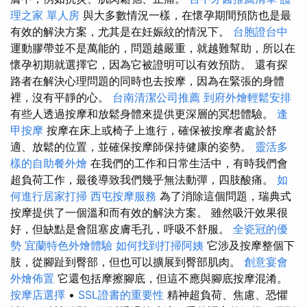
理之家 單人房
與大多數情況一樣，在懷孕期間預防也是最
有效的解決方案，尤其是在妊娠紋的情況下。
台胞證台中
運動膠帶並不是萬能的，問題越嚴重，就越難幫助，所以在
懷孕初期就選擇它，因為它被證明可以有效預防。 還有探
路者在解決心理問題的同時也去按摩，因為在緊張的身體
裡，沒有平靜的心。
台南清潔公司推薦
到府外燴輕鬆安排
有些人透過按摩和放鬆身體來提供更深層的冥想體驗。
逢
甲按摩
按摩在床上或椅子上進行，確保被按摩者處於舒
適、放鬆的位置，並確保按摩師保持健康的姿勢。
靈活多
樣的自助餐外燴
在我們的工作和日常生活中，有時我們會
超負荷工作，最後導致我們幾乎無法動彈，四肢酸痛。
如
何進行居家打掃
西屯按摩服務
為了消除這個問題，瑞典式
按摩提供了一個溫和而有效的解決方案。 雖然吸汗效果很
好，但缺點是會阻塞皮膚毛孔，呼吸不舒服。
全瓷冠的優
勢
宜蘭特色外燴體驗
如何找到打掃阿姨
它涉及按摩整個下
肢，從腳趾到臀部，但也可以擴展到臀部肌肉。
創意宴會
外燴佈置
它還包括摩擦腳底，但這不應與腳底按摩混淆。
按摩店選擇
•
SSL證書的重要性
精神超負荷、焦慮、恐懼