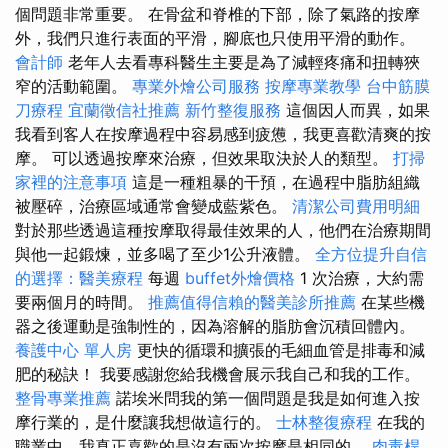
個問題非常重要。 在骨盆和脊椎的下部，除了氣路的按摩
外，我們只進行表面的平滑，腳底也只使用平滑的動作。
會計師
老年人去看專科醫生主要是為了減輕疼痛和扭轉狹
窄的活動範圍。
專業外燴公司服務
按摩專業教學
台中筋膜
刀療程
宜蘭徵信社推薦
新竹整復服務
這個因人而異，如果
我看到客人在按摩過程中容易感到疲憊，我更喜歡清爽的按
摩。 可以透過按摩來治療，但效果取決於人的類型。
打掃
家裡的注意事項
這是一種粗暴的干預，在過程中脂肪組織
被壓碎，治療區域通常會變成藍紫色。
清潔公司費用明細
對於那些透過這種按摩取得最佳效果的人，他們在治療期間
與他一起鍛煉，並多喝了至少1公升液體。
全方位提升自信
的選擇：醫美療程
每週
buffet外燴價格
1 次治療，大約需
要兩個月的時間。
推薦值得信賴的醫美診所推薦
在某些機
器之後運動是強制性的，因為溶解的脂肪會沉積回體內。
養護中心 單人房
更快的循環和擴張的毛細血管是排毒和減
肥的秘訣！ 我要感謝您給我機會展示我自己和我的工作。
整骨專業推薦
諾埃米問我的第一個問題是我是如何進入按
摩行業的，是什麼讓我想做這行的。
士林整復療程
在我的
職業中，我真正喜歡的是沒有兩次按摩是相同的。
肉毒桿