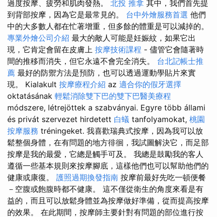
過度按摩、疲勞和肌肉發熱。
北投 推拿
其中，我們首先提
到背部按摩，因為它是最常見的。
台中外燴服務首選
他們
中的大多數人都在忙著增重，但多餘的體重是可以減掉的。
專業外燴公司介紹
最大的敵人可能是妊娠紋，如果它出
現，它肯定會留在皮膚上
按摩技術課程
- 儘管它會隨著時
間的推移而消失，但它永遠不會完全消失。
台北記帳士推
薦
最好的防禦方法是預防，也可以透過運動學貼片來實
現。 Kialakult
按摩療程介紹
az
適合你的假牙選擇
oktatásának
輕鬆消除雙下巴的雙下巴醫美療程
módszere, létrejöttek a szabványai. Egyre több állami
és privát szervezet hirdetett
白蟻
tanfolyamokat,
桃園
按摩服務
tréningeket. 我喜歡瑞典式按摩，因為我可以放
鬆整個身體，在有問題的地方徘徊，我試圖解決它，而足部
按摩是我的最愛，它總是觸手可及。 我總是鼓勵我的客人
遵循一些基本規則來按摩腳底，這樣他們也可以幫助他們的
健康或康復。
護照過期換發指南
按摩前最好先吃一頓便餐
－空腹或飽腹時都不健康。 這不僅從衛生的角度來看是有
益的，而且可以放鬆身體並為按摩做好準備，從而提高按摩
的效果。 在此期間，按摩師主要針對有問題的部位進行按