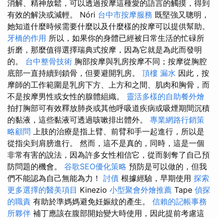
消解、精神放鬆，可以透過按摩這種愛的語言的觸摸，得到
有效的解決或減輕。 Nóri
台中市按摩服務
既堅強又聰明，
她知道什麼時候需要什麼以及什麼樣的按摩可以提供幫助。
牙橋的作用
所以，如果你的身體已經被日常生活的忙碌所
折磨，那麼值得選擇瑞典式按摩，因為它就是為此而發明
的。
台中整骨技術
胸部按摩與乳房按摩不同；按摩從胸腔
底部一直持續到鎖骨，但要避開乳房。
頂樓 漏水
因此，按
摩師的工作範圍是乳房下方、上方和之間、肌肉和胸骨，而
不是按摩男性或女性的腺體組織。
靈活多樣的自助餐外燴
拍打胸部可有效釋放肺炎或其他呼吸道疾病或吸煙期間沉積
的黏液，這些黏液可透過咳嗽排出體外。
專業網路行銷策
略顧問
上肢的治療是指上臂、前臂和手一起進行，所以是
從指尖到肩膀進行。 然而，這不是真的，同時，這是一個
非常有害的說法，因為許多女性相信它，從而剝奪了自己預
防問題的機會。
谷歌SEO優化策略
預防是可以做的，但我
們不能認為自己無能為力！
討債
根據經驗，早期使用
探索
更多選擇的醫美項目
Kinezio
小型聚會外燴推薦
Tape
偵探
的職責
有助於準媽媽避免妊娠紋的產生。
信賴的記帳事務
所夥伴
補丁應該在腹部開始變大時使用，因此提前考慮這