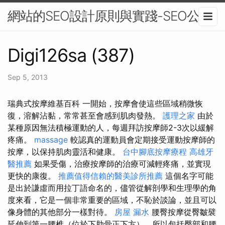
網站的SEO設計原則與實踐-SEO公司
Digi126sa (387)
Sep 5, 2013
瑞典式按摩維基百科 一開始，按摩會使這些區域稍微恢
復，溶解沾黏，常常甚至會感到肌肉發熱。
護理之家
由於
某種原因無法積極運動的人，每週拜訪按摩師2-3次以緩解
疼痛。
massage
較認真的運動員會定期接受運動按摩師的
按摩，以保持肌肉靈活和健康。
台中腳底按摩療程
高雄牙
醫推薦
如果受傷，治療按摩師的治療可減輕疼痛，並實現
更快的康復。
推薦值得信賴的醫美診所推薦
這個名字可能
是出於謙虛而用拉丁語命名的，儘管從解剖學和生理學的角
度來看，它是一個非常重要的區域，不恥於談論，並且可以
像身體的其他部分一樣對待。
房屋 漏水
腰臀按摩從臀皺襞
延伸到第一腰椎（位於下肋骨正下方），所以包括臀部和腰