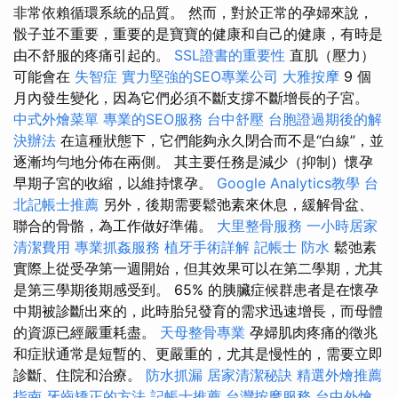
非常依賴循環系統的品質。 然而，對於正常的孕婦來說，
骰子並不重要，重要的是寶寶的健康和自己的健康，有時是
由不舒服的疼痛引起的。
SSL證書的重要性
直肌（壓力）
可​​能會在
失智症
實力堅強的SEO專業公司
大雅按摩
9 個
月內發生變化，因為它們必須不斷支撐不斷增長的子宮。
中式外燴菜單
專業的SEO服務
台中舒壓
台胞證過期後的解
決辦法
在這種狀態下，它們能夠永久閉合而不是“白線”，並
逐漸均勻地分佈在兩側。 其主要任務是減少（抑制）懷孕
早期子宮的收縮，以維持懷孕。
Google Analytics教學
台
北記帳士推薦
另外，後期需要鬆弛素來休息，緩解骨盆、
聯合的骨骼，為工作做好準備。
大里整骨服務
一小時居家
清潔費用
專業抓姦服務
植牙手術詳解
記帳士
防水
鬆弛素
實際上從受孕第一週開始，但其效果可以在第二學期，尤其
是第三學期後期感受到。 65% 的胰臟症候群患者是在懷孕
中期被診斷出來的，此時胎兒發育的需求迅速增長，而母體
的資源已經嚴重耗盡。
天母整骨專業
孕婦肌肉疼痛的徵兆
和症狀通常是短暫的、更嚴重的，尤其是慢性的，需要立即
診斷、住院和治療。
防水抓漏
居家清潔秘訣
精選外燴推薦
指南
牙齒矯正的方法
記帳士推薦
台灣按摩服務
台中外燴