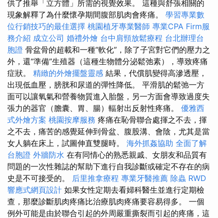
供了推舉「立方體」所需的視覺效果。 這種與舒張相關的
現象解釋了為什麼懷孕期間腹部肌肉會疼痛。
學習專業數
位行銷技巧的最佳選擇
桃園植牙專業醫師
專業CPA Firm服
務介紹
成立公司
婚禮外燴
台中肩頸放鬆療程
台北辦理台
胞證
骨盆骨的超載和一種“軟化”，除了子宮對它們的壓力之
外，還“準備”生殖器（這種生物體分泌鬆弛素），導致疼痛
症狀。
精緻的外燴擺盤靈感
結果，代償肌變得高滲透壓，
出現低血壓，膀胱和尿道的彈性降低。 平滑肌的鬆弛一方
面可以讓氧氣和營養物質進入胎盤，另一方面會導致過度失
張力的器官（膽囊、胃、腸）輻射出反射性疼痛。
優雅西
式外燴方案
桃園按摩服務
疼痛在恥骨聯合處揮之不去，揮
之不去，痛苦的感覺延伸到骨盆、腹股溝、會陰，尤其是當
女人躺在床上，試圖伸直雙腿時。
海外抓姦協助
全面了解
台胞證
外牆防水
在有同情心的熟悉親戚、女朋友和品質有
問題的一次性雜誌的幫助下進行自我診斷或確定不存在的病
史是不可接受的。
后里推拿療程
專業牙醫推薦
除蟲
RWD
響應式網頁設計
如果女性定期去看婦科醫生並進行定期檢
查，那麼診斷肌肉疼痛比治療肌肉疼痛要容易得多。 一個
例外可能是由於聯合引起的外周嚴重撕裂而引起的疼痛，這