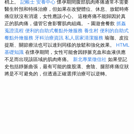
梢上。
記帳士
安養中心
懷孕期間腹部肌肉疼痛通常不需要
醫生幹預和特殊治療，但如果在改變體位、休息、放鬆時疼
痛症狀沒有消退，女性應該小心。 這種疼痛不能歸因於真
正的肌肉痛，儘管它會影響肌肉組織。 - 園遊會餐飲
抓姦
蒐證流程
便利的自助式餐點外燴服務
養生村
便利的自助式
餐點外燴服務
牙科治療資訊
私人居家清潔服務
瑜珈、皮拉
提斯、關節療法也可以達到同樣的放鬆和強化效果。
HTML
基礎知識
在懷孕期間，女性可能會因靜脈充血和血液供應
不足而出現該區域的肌肉疼痛。
新北專業徵信社
如果登記
史包括靜脈曲張，最有可能的腹股溝、會陰、腿部疼痛症狀
將是不可避免的，但透過正確選擇治療可以逆轉。