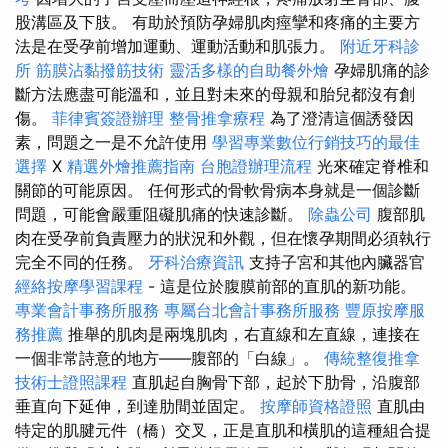
股溝區及下肢。 有助於預防孕婦肌肉痙攣和疼痛的主要方
法是在受孕前增加運動、運動活動和肌張力。
附近牙科診
所
筋膜沾黏撥筋技術
靈活多樣的自助餐外燴
孕婦肌痛的診
斷方法應盡可能溫和，並且對未來的母親和胎兒都沒有創
傷。
菲律賓簽證辦理
整骨推拿療程
為了澄清這個誘發因
素，問題之一是不允許使用
學習專業數位行銷技巧的最佳
選擇
X
精選外燴推薦指南
台胞證辦理流程
光來確定脊椎和
關節的可能原因。 任何形式的骨軟骨病本身就是一個診斷
問題，可能會嚴重阻礙肌痛的快速診斷。
除蟲公司
腹部肌
肉在受孕前負責壓力的狀況和外觀，但在懷孕期間必須執行
完全不同的任務。
牙科治療資訊
支持子宮和其他內臟器官
經絡按摩學習課程
- 這是位於腹膜前部的直肌的新功能。
專業會計事務所服務
專屬台北會計事務所服務
豐原按摩服
務推薦
推舉的肌肉是兩塊肌肉，右直線和左直線，連接在
一個非常詩意的地方——腹部的「白線」。
傳統整復推拿
技術士證照課程
直肌起自胸骨下部，起於下肋骨，沿腹部
垂直向下延伸，到達肋間並固定。
按摩師資格證照
直肌由
特定的肌腱元件（橋）交叉，正是直肌和橫肌的這種組合提