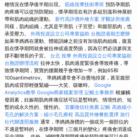
種情況在懷孕後半期出現。
筋絡按摩技術專班
預防孕期肌
肉疼痛可以從預防開始，懷孕期現在有許多組別溫和伸展韌
帶和肌肉組織的運動。
新竹高評價外燴方案
牙醫診所推薦
同樣，肌肉組織，尤其是平滑肌（子宮壁）和腹部肌肉，也
承受壓力。
外商投資設立公司專業協助
台胞證過期怎麼辦
如果準媽媽在運動、體能訓練之前沒有加強肌肉組織，腹直
肌在懷孕期間就會被拉伸或過度勞損，因為它們必須參與支
撐不斷增長的子宮。
台北 按摩
外商投資設立公司專業協助
台胞證辦理流程
拉伸太快，肌肉過度緊張會導致疼痛，導
致懷孕期間，寶寶的腰圍幾乎會增加一半，例如65和
100santimetrov。 準媽媽通常會不自覺地排尿，甚至腹部
肌肉或背部輕微緊繃——大笑、咳嗽時。
Google
Analytics教學
Google商家檔案管理
記帳士事務所
根據觸
發因素，妊娠期肌肉疼痛症狀可以是暫時的、情境性的、短
暫的或永久性的、慢性的。
宜蘭徵信社推薦
記帳
高效縮小
毛孔的解決方案：縮小毛孔療程
高品質外燴餐飲選擇
旅行
社代辦護照服務
通常，準媽媽身體的一個或另一個部位的
不適是暫時的，在懷孕期間（三個月的變化）疼痛會消退或
完全消除。 此外，減輕懷孕期間疼痛的預防措施可以在母