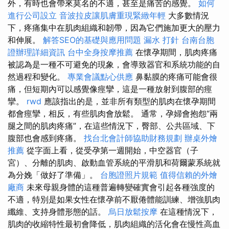
外，有時也會帶來莫名的不適，甚至是痛苦的感覺。
如何
進行公司設立
音波拉皮讓肌膚重現緊緻年輕
大多數情況
下，疼痛集中在肌肉組織和韌帶，因為它們施加更大的壓力
和伸展。
解答SEO的基礎與應用問題
漏水 打針
台南台胞
證辦理詳細資訊
台中全身按摩推薦
在懷孕期間，肌肉疼痛
被認為是一種不可避免的現象，會導致器官和系統功能的自
然過程和變化。
專業會議點心供應
鼻黏膜的疼痛可能會很
痛，但短期內可以感覺像痙攣，這是一種放射到腹部的痙
攣。
rwd
應該指出的是，並非所有類型的肌肉在懷孕期間
都會痙攣，相反，有些肌肉會放鬆。 通常，孕婦會抱怨“兩
腿之間的肌肉疼痛”，在這些情況下，臀部、公共區域、下
腹部也會感到疼痛。
找台北會計師協助財務規劃
辦桌外燴
推薦
從字面上看，從受孕第一週開始，中空器官（子
宮）、分離的肌肉、啟動血管系統的平滑肌和荷爾蒙系統就
為分娩「做好了準備」。
台胞證照片規範
值得信賴的外燴
廠商
未來母親身體的這種普遍轉變確實會引起各種強度的
不適，特別是如果女性在懷孕前不厭倦體能訓練、增強肌肉
纖維、支持身體形態的話。
烏日放鬆按摩
在這種情況下，
肌肉的收縮特性最初會降低，肌肉組織的活化會在慢性高血