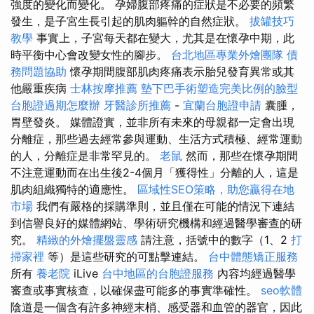
強度的變化而變化。 孕婦腹部疼痛的症狀是不必要的頻繁
發生，是子宮生長引起的肌肉軀幹的自然症狀。
拔罐技巧
教學
事實上，子宮每天都在變大，尤其是在懷孕中期，此
時平衡中心會改變女性的腳步。
台北地區專業外燴團隊
債
務問題協助
懷孕期間腹部肌肉疼痛表示胎兒發育異常或其
他嚴重疾病
士林按摩推薦
墊下巴手術塑造完美比例的臉型
台胞證過期怎麼辦
牙醫診所推薦
-
宜蘭台胞證申請
囊腫，
胃壁發炎。 媒體證實，並非所有未來的母親都一定會出現
分離症，那些過去經常參與運動、生活方式積極、經常運動
的人，分離症是非常罕見的。
老鼠
然而，那些在懷孕期間
不注意運動而在出生後2-4個月「獲得性」分離的人，這是
肌肉組織獨特的適應性。
區域性SEO策略，助您贏得在地
市場
我們有嚴格的採購準則，並且僅在可能的情況下連結
到信譽良好的媒體網站、學術研究機構和經過醫學審查的研
究。
精緻的外燴擺盤靈感
請注意，括號中的數字（1、2
打
掃家裡
等）是這些研究的可點擊連結。
台中體態矯正服務
所有
養老院
iLive
台中地區的台胞證服務
內容均經過醫學
審查或事實核查，以確保盡可能多的事實準確性。
seo軟體
陰道是一個含有許多神經末梢、感受器和血管的器官，因此