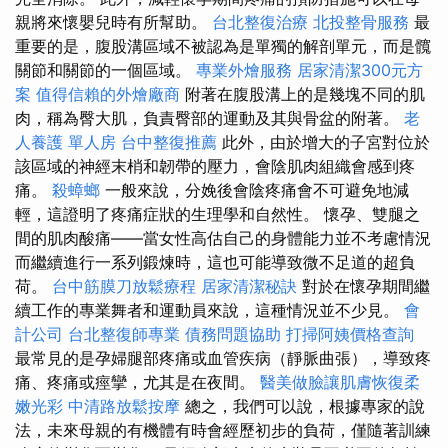
親將來懷嬰兒時有所幫助。
台北整復治療
北投整骨服務
最
重要的是，腹股溝區域不被認為是單獨的解剖單元，而是髖
關節和關節的一個區域。
專業外燴服務
居家清潔300元方
案
值得信賴的外燴廠商
附著在腹股溝上的是幾塊不同的肌
肉，稱為臀大肌，負責臀部的運動及其與骨盆的附著。
老
人養護 單人房
台中整復推薦
此外，由於增大的子宮對位於
該區域的神經末梢和韌帶的壓力，會陰肌肉組織會感到疼
痛。
殺蟑螂
一般來說，分娩後會陰疼痛會不可避免地減
輕，這證明了疼痛症狀的生理學和自然性。 懷孕、雙腿之
間的肌肉酸痛——當女性高估自己的身體能力並不考慮情況
而繼續進行一系列鍛煉時，這也可能導致微不足道的超負
荷。
台中筋膜刀放鬆療程
居家清潔秘訣
對於在懷孕期間繼
續工作的專業舞者和運動員來說，這種情況並不少見。
會
計公司
台北整復師專業
債務問題協助
打掃阿姨價格查詢
最常見的是孕婦腿部疼痛或血管疾病（靜脈曲張），導致疼
痛、疼痛或痙攣，尤其是在夜間。
醫美做臉讓肌膚恢復柔
嫩光彩
中清路放鬆按摩
總之，我們可以說，根據專家的說
法，未來母親的有機體有時會經歷初步的負荷，僅隨著訓練