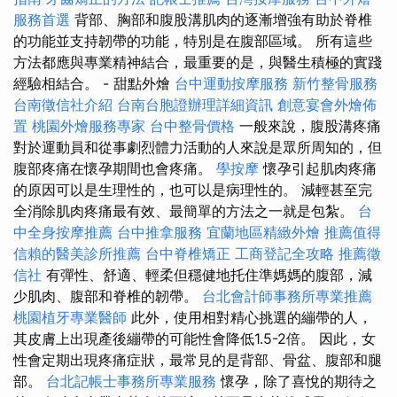
服務首選
背部、胸部和腹股溝肌肉的逐漸增強有助於脊椎
的功能並支持韌帶的功能，特別是在腹部區域。 所有這些
方法都應與專業精神結合，最重要的是，與醫生積極的實踐
經驗相結合。 - 甜點外燴
台中運動按摩服務
新竹整骨服務
台南徵信社介紹
台南台胞證辦理詳細資訊
創意宴會外燴佈
置
桃園外燴服務專家
台中整骨價格
一般來說，腹股溝疼痛
對於運動員和從事劇烈體力活動的人來說是眾所周知的，但
腹部疼痛在懷孕期間也會疼痛。
學按摩
懷孕引起肌肉疼痛
的原因可以是生理性的，也可以是病理性的。 減輕甚至完
全消除肌肉疼痛最有效、最簡單的方法之一就是包紮。
台
中全身按摩推薦
台中推拿服務
宜蘭地區精緻外燴
推薦值得
信賴的醫美診所推薦
台中脊椎矯正
工商登記全攻略
推薦徵
信社
有彈性、舒適、輕柔但穩健地托住準媽媽的腹部，減
少肌肉、腹部和脊椎的韌帶。
台北會計師事務所專業推薦
桃園植牙專業醫師
此外，使用相對精心挑選的繃帶的人，
其皮膚上出現產後繃帶的可能性會降低1.5-2倍。 因此，女
性會定期出現疼痛症狀，最常見的是背部、骨盆、腹部和腿
部。
台北記帳士事務所專業服務
懷孕，除了喜悅的期待之