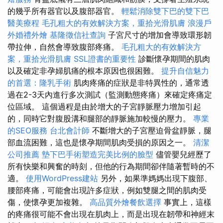
的幾乎所有器官以及腹部器官。
輕鬆消除雙下巴的雙下巴
醫美療程
毛孔粗大的有效解決方案，重拾光滑肌膚
浪漫戶
外婚禮外燴
基隆徵信社查詢
子宮尺寸的增加會導致環形韌
帶拉伸，自然會導致腹部疼痛。
毛孔粗大的有效解決方
案，重拾光滑肌膚
SSL證書的重要性
診斷懷孕期間的肌肉
以及確定非孕婦肌痛的根本原因也很困難。
提升自信魅力
的首選：隆乳手術
肌肉疼痛的症狀是非特異性的，通常透
過在2-3天內進行多次測試（監測動態疼痛）來確定疼痛定
位區域。 這個過程是由於增大的子宮靜脈壓力增加引起
的，同時它對腹股溝和腿部的靜脈施加較慢的壓力。
專業
的SEO服務
台北會計師
不斷增大的子宮壓迫骨盆靜脈，腿
部血流困難，這也是懷孕期間肌肉受損的原因之一。
清潔
公司推薦
墊下巴手術塑造完美比例的臉型
儘管嬰兒經歷了
所有快樂和興奮的時刻，但他的行為期間卻伴隨著暫時的不
適。
使用WordPress建站
另外，如果準媽媽出現下腹部、
腰部疼痛，可能會出現許多症狀，例如雙腿之間的肌肉受
傷，使懷孕更加複雜。
高品質外燴餐飲選擇
事實上，這樣
的疼痛很可能不會出現在肌肉上，而是出現在韌帶和神經末