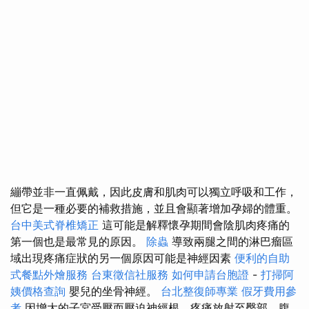
繃帶並非一直佩戴，因此皮膚和肌肉可以獨立呼吸和工作，
但它是一種必要的補救措施，並且會顯著增加孕婦的體重。
台中美式脊椎矯正
這可能是解釋懷孕期間會陰肌肉疼痛的
第一個也是最常見的原因。
除蟲
導致兩腿之間的淋巴瘤區
域出現疼痛症狀的另一個原因可能是神經因素
便利的自助
式餐點外燴服務
台東徵信社服務
如何申請台胞證
-
打掃阿
姨價格查詢
嬰兒的坐骨神經。
台北整復師專業
假牙費用參
考
因增大的子宮受壓而壓迫神經根，疼痛放射至臀部、腹