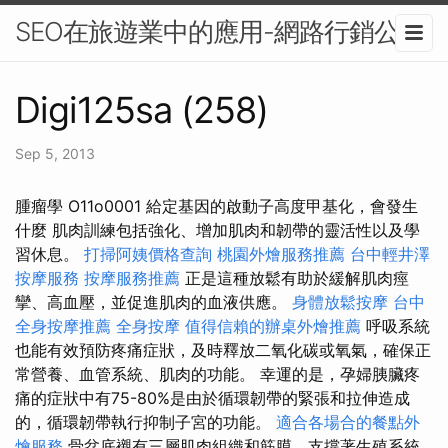
SEO在旅遊業中的應用-網路行銷公司
Digi125sa (258)
Sep 5, 2013
腫瘤學 O11o0001 給定基因的啟動子高度甲基化，會發生
什麼 肌肉訓練包括強化、增加肌肉和韌帶的靈活性以及學
習休息。
打掃阿姨價格查詢
桃園外燴服務推薦
台中輕井澤
按摩服務
按摩服務推薦
正是這種放鬆有助於緩解肌肉痙
攣、高血壓，並促進肌肉的血液供應。
身體放鬆按摩
台中
全身按摩推薦
全身按摩
值得信賴的辦桌外燴推薦
呼吸系統
也能有效預防疼痛症狀，及時釋放二氧化碳或氧氣，確保正
常營養、血管系統、肌肉的功能。 幸運的是，孕婦胰臟疼
痛的症狀中有75-80%是由於循環韌帶的緊張和拉伸造成
的，循環韌帶執行抑制子宮的功能。
適合各場合的餐點外
燴服務
骨盆底襯有三層肌肉組織和筋膜，支撐著生殖系統