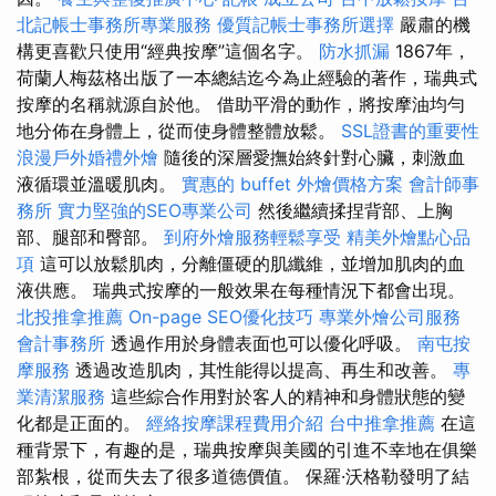
北記帳士事務所專業服務
優質記帳士事務所選擇
嚴肅的機
構更喜歡只使用“經典按摩”這個名字。
防水抓漏
1867年，
荷蘭人梅茲格出版了一本總結迄今為止經驗的著作，瑞典式
按摩的名稱就源自於他。 借助平滑的動作，將按摩油均勻
地分佈在身體上，從而使身體整體放鬆。
SSL證書的重要性
浪漫戶外婚禮外燴
隨後的深層愛撫始終針對心臟，刺激血
液循環並溫暖肌肉。
實惠的 buffet 外燴價格方案
會計師事
務所
實力堅強的SEO專業公司
然後繼續揉捏背部、上胸
部、腿部和臀部。
到府外燴服務輕鬆享受
精美外燴點心品
項
這可以放鬆肌肉，分離僵硬的肌纖維，並增加肌肉的血
液供應。 瑞典式按摩的一般效果在每種情況下都會出現。
北投推拿推薦
On-page SEO優化技巧
專業外燴公司服務
會計事務所
透過作用於身體表面也可以優化呼吸。
南屯按
摩服務
透過改造肌肉，其性能得以提高、再生和改善。
專
業清潔服務
這些綜合作用對於客人的精神和身體狀態的變
化都是正面的。
經絡按摩課程費用介紹
台中推拿推薦
在這
種背景下，有趣的是，瑞典按摩與美國的引進不幸地在俱樂
部紮根，從而失去了很多道德價值。 保羅·沃格勒發明了結