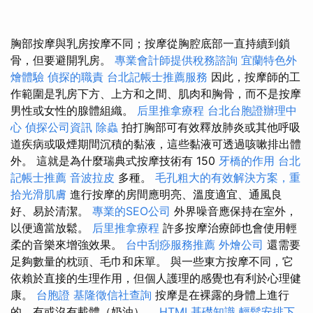
胸部按摩與乳房按摩不同；按摩從胸腔底部一直持續到鎖
骨，但要避開乳房。
專業會計師提供稅務諮詢
宜蘭特色外
燴體驗
偵探的職責
台北記帳士推薦服務
因此，按摩師的工
作範圍是乳房下方、上方和之間、肌肉和胸骨，而不是按摩
男性或女性的腺體組織。
后里推拿療程
台北台胞證辦理中
心
偵探公司資訊
除蟲
拍打胸部可有效釋放肺炎或其他呼吸
道疾病或吸煙期間沉積的黏液，這些黏液可透過咳嗽排出體
外。 這就是為什麼瑞典式按摩技術有 150
牙橋的作用
台北
記帳士推薦
音波拉皮
多種。
毛孔粗大的有效解決方案，重
拾光滑肌膚
進行按摩的房間應明亮、溫度適宜、通風良
好、易於清潔。
專業的SEO公司
外界噪音應保持在室外，
以便適當放鬆。
后里推拿療程
許多按摩治療師也會使用輕
柔的音樂來增強效果。
台中刮痧服務推薦
外燴公司
還需要
足夠數量的枕頭、毛巾和床單。 與一些東方按摩不同，它
依賴於直接的生理作用，但個人護理的感覺也有利於心理健
康。
台胞證
基隆徵信社查詢
按摩是在裸露的身體上進行
的，有或沒有載體（奶油）。
HTML基礎知識
輕鬆安排下