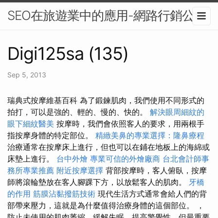
SEO在旅遊業中的應用-網路行銷公司
Digi125sa (135)
Sep 5, 2013
瑞典式按摩維基百科 為了鍛鍊肌肉，我們使用不同形式的
拍打，可以是強的、輕的、慢的、快的。
解決眼周細紋的
眼下細紋醫美
按摩時，我們會依照客人的要求，用兩根手
指按摩身體的特定部位。
精緻美鼻的專業選擇：隆鼻療程
治療通常在按摩床上進行，但也可以在鋪在地板上的海綿或
床墊上進行。
台中外燴
專業可信的外燴廠商
台北會計師事
務所專業推薦
附近按摩選擇
背部按摩時，客人俯臥，按摩
師將滾輪墊放在客人腳踝下方，以放鬆客人的肌肉。
牙橋
的作用
筋膜沾黏撥筋技術
現代生活方式通常會給人們的背
部帶來壓力，這就是為什麼值得治療身體的這個部位。 ，
防止未使用的肌肉萎縮，緩解失眠，提高警覺性，但最重要