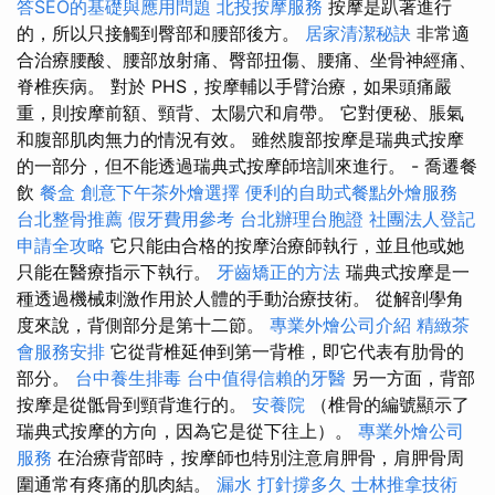
答SEO的基礎與應用問題
北投按摩服務
按摩是趴著進行
的，所以只接觸到臀部和腰部後方。
居家清潔秘訣
非常適
合治療腰酸、腰部放射痛、臀部扭傷、腰痛、坐骨神經痛、
脊椎疾病。 對於 PHS，按摩輔以手臂治療，如果頭痛嚴
重，則按摩前額、頸背、太陽穴和肩帶。 它對便秘、脹氣
和腹部肌肉無力的情況有效。 雖然腹部按摩是瑞典式按摩
的一部分，但不能透過瑞典式按摩師培訓來進行。 - 喬遷餐
飲
餐盒
創意下午茶外燴選擇
便利的自助式餐點外燴服務
台北整骨推薦
假牙費用參考
台北辦理台胞證
社團法人登記
申請全攻略
它只能由合格的按摩治療師執行，並且他或她
只能在醫療指示下執行。
牙齒矯正的方法
瑞典式按摩是一
種透過機械刺激作用於人體的手動治療技術。 從解剖學角
度來說，背側部分是第十二節。
專業外燴公司介紹
精緻茶
會服務安排
它從背椎延伸到第一背椎，即它代表有肋骨的
部分。
台中養生排毒
台中值得信賴的牙醫
另一方面，背部
按摩是從骶骨到頸背進行的。
安養院
（椎骨的編號顯示了
瑞典式按摩的方向，因為它是從下往上）。
專業外燴公司
服務
在治療背部時，按摩師也特別注意肩胛骨，肩胛骨周
圍通常有疼痛的肌肉結。
漏水 打針撐多久
士林推拿技術