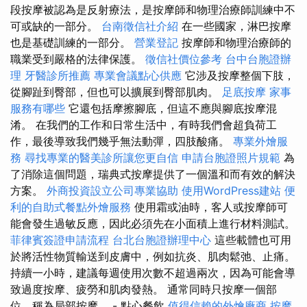
段按摩被認為是反射療法，是按摩師和物理治療師訓練中不
可或缺的一部分。
台南徵信社介紹
在一些國家，淋巴按摩
也是基礎訓練的一部分。
營業登記
按摩師和物理治療師的
職業受到嚴格的法律保護。
徵信社價位參考
台中台胞證辦
理
牙醫診所推薦
專業會議點心供應
它涉及按摩整個下肢，
從腳趾到臀部，但也可以擴展到臀部肌肉。
足底按摩
家事
服務有哪些
它還包括摩擦腳底，但這不應與腳底按摩混
淆。 在我們的工作和日常生活中，有時我們會超負荷工
作，最後導致我們幾乎無法動彈，四肢酸痛。
專業外燴服
務
尋找專業的醫美診所讓您更自信
申請台胞證照片規範
為
了消除這個問題，瑞典式按摩提供了一個溫和而有效的解決
方案。
外商投資設立公司專業協助
使用WordPress建站
便
利的自助式餐點外燴服務
使用霜或油時，客人或按摩師可
能會發生過敏反應，因此必須先在小面積上進行材料測試。
菲律賓簽證申請流程
台北台胞證辦理中心
這些載體也可用
於將活性物質輸送到皮膚中，例如抗炎、肌肉鬆弛、止痛。
持續一小時，建議每週使用次數不超過兩次，因為可能會導
致過度按摩、疲勞和肌肉發熱。 通常同時只按摩一個部
位，稱為局部按摩。 - 點心餐飲
值得信賴的外燴廠商
按摩