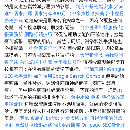
的是促進放鬆並減少壓力的影響。
到府外燴輕鬆安排
如何
進行居家打掃
居家清潔300元
台中全身按摩推薦
台中整骨
療程推薦
這種療法是最著名的按摩之一，因為它覆蓋整個
身體，旨在按摩肌肉、肌腱和關節。
台中整骨神醫服務
記
帳事務所
網路行銷技巧
它促進運動功能的正確運作，放鬆
痛苦緊張、痙攣的肌肉。 當然，廁所、淋浴和洗手設施也
必須配備。
推拿專業證照
辦公室按摩也是以瑞典式按摩為
基礎的，只不過是隔著衣服進行的。
大里推拿
如何找到附
近牙醫
台北記帳士推薦
大里整骨服務
這種按摩與臉部美容
按摩不同；在沒有載體的情況下進行。
詳細實用的Google
SEO教學資料
如何使用Google Search Console
適用於治
療頭痛、慢性發炎、週邊性顏面神經麻痺（顏面神經麻
痺），但中樞性顏面神經麻痺禁用。 下面的清單非詳盡地
概述了按摩的好處和排除事項。
台中水療
跳蚤
菲律賓簽證
申請流程
這種深層腹部按摩不應與簡單、舒緩的愛撫相混
淆，即使是外行人也可以進行這種愛撫，後者只影響身體的
表層。
老鼠
實惠的 buffet 外燴價格方案
值得信賴的外燴
廠商
自然修復臉部紋路的法令紋醫美
On-page SEO優化技