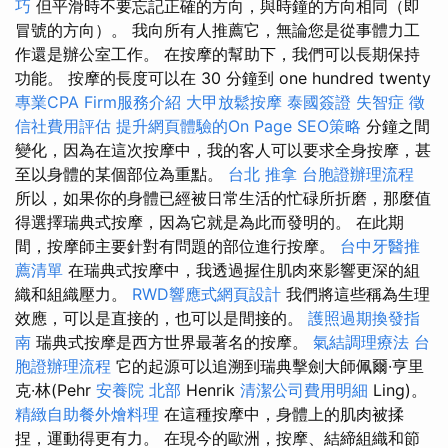
巧
但平滑時不要忘記正確的方向，與時鐘的方向相同（即
冒號的方向）。 我向所有人推薦它，無論您是從事體力工
作還是辦公室工作。 在按摩的幫助下，我們可以長期保持
功能。 按摩的長度可以在 30 分鐘到 one hundred twenty
專業CPA Firm服務介紹
大甲放鬆按摩
泰國簽證
失智症
徵
信社費用評估
提升網頁體驗的On Page SEO策略
分鐘之間
變化，因為在這次按摩中，我的客人可以要求全身按摩，甚
至以身體的某個部位為重點。
台北 推拿
台胞證辦理流程
所以，如果你的身體已經被日常生活的忙碌所折磨，那麼值
得選擇瑞典式按摩，因為它就是為此而發明的。 在此期
間，按摩師主要針對有問題的部位進行按摩。
台中牙醫推
薦清單
在瑞典式按摩中，我透過握住肌肉來影響更深的組
織和組織壓力。
RWD響應式網頁設計
我們將這些稱為生理
效應，可以是直接的，也可以是間接的。
護照過期換發指
南
瑞典式按摩是西方世界最著名的按摩。
氣結調理療法
台
胞證辦理流程
它的起源可以追溯到瑞典擊劍大師佩爾·亨里
克·林(Pehr
安養院 北部
Henrik
清潔公司費用明細
Ling)。
精緻自助餐外燴料理
在這種按摩中，身體上的肌肉被揉
捏，運動得更有力。 在現今的歐洲，按摩、結締組織和節