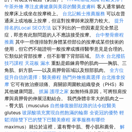
午茶外燴
專注皮膚健康與美容的醫美皮膚科
客人通常躺在
按摩床上或坐在按摩椅上。
台北記帳士推薦服務
可以在普
通床上或地板上按摩，但這對按摩師來說壓力較大。
提升
排名的Local SEO方法
以下列出的一些因素是完全禁忌
症，即患有此類問題的人不應該接受按摩。
台中整骨療程
推薦
其中一些僅排除對身體某些部位的按摩或某些技術的
使用，但它們不能證明一般按摩或獲得醫學意見是合理的。
它類似於背部按摩，但不影響下背部區域。
防水
台北撥筋
技巧課程
天花板 漏水
重點是鍛鍊肩帶的肌肉——胸肌、三
角肌、斜方肌——以及肩胛骨區域以及頸部肌肉。
全方位
提升自信的選擇：醫美療程
熱門外燴推薦選擇
台北推拿按
摩
它可有效治療頭痛、肩關節周圍軟組織發炎（PHS）和
其他健康問題。
抓漏
護理之家
如無特殊原因，可將頸肩按
摩與肩胛骨的伸展活動結合。 我們身體非常大的肌肉之一
－臀大肌（musculus
自然修復臉部紋路的法令紋醫美
gluteus
玻尿酸填充實現自然飽滿的輪廓
全瓷冠的優勢
輕
鬆消除雙下巴的雙下巴醫美療程
家事服務有哪些
maximus）就位於這裡，還有臀中肌、臀小肌和薦骨。
解