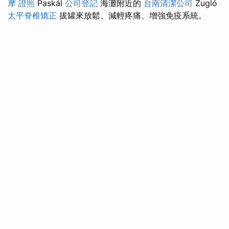
摩 證照
Paskál
公司登記
海灘附近的
台南清潔公司
Zugló
太平脊椎矯正
拔罐來放鬆、減輕疼痛、增強免疫系統。