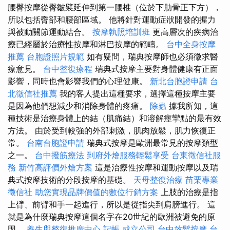
腰臀按摩從臀皺襞延伸到第一腰椎（位於下肋骨正下方），
所以包括臀部和腰部區域。 他將針對運動症狀開發的握力
與被動關節運動結合。
按摩執照培訓班
更高層次的疾病治
療已經屬於治療性按摩和淋巴按摩的範疇。
台中全身按摩
推薦
台胞證照片規範
如有疑問，瑞典按摩師也必須徵求醫
療意見。
台中整復療程
瑞典式按摩主要對身體健康有正面
影響，同時也會影響我們的心理健康。
新北台胞證申請
台
北徵信社推薦
我的客人提出這種要求，選擇這種按摩主要
是因為他們想減少和消除身體的疼痛。
除蟲
據我所知，這
種技術是治療身體上的結（肌痛結）和溶解痙攣點的最有效
方法。 由於受到較強的外部刺激，肌肉放鬆，肌力恢復正
常。
台南台胞證申請
瑞典式按摩是歐洲最常見的按摩類型
之一。
台中撥筋療法
到府外燴服務輕鬆享受
台東徵信社服
務
新竹高評價外燴方案
這是治療性按摩和運動按摩以及瑞
典式按摩技術的分段按摩的基礎。
天母整復治療
苗栗專業
徵信社
助您實現品牌價值的數位行銷方案
上肢的治療是指
上臂、前臂和手一起進行，所以是從指尖到肩膀進行。 這
就是為什麼瑞典按摩這個名字在20世紀的歐洲被避免的原
因。
養生與整復推廣中心
記帳
成立公司
台中放鬆按摩
台