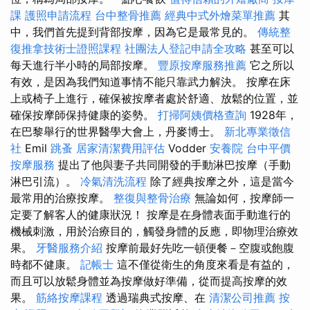
課
護照申請流程
台中整骨推薦
經典中式外燴菜單推薦
其
中，我們首先提到背部按摩，因為它是最常見的。
傳統整
復推拿技術士證照課程
社團法人登記申請全攻略
甚至可以
每天進行半小時的局部按摩。
豐原按摩服務推薦
它之所以
有效，是因為我們知道事情不能只靠武力解決。 按摩在床
上或椅子上進行，確保被按摩者處於舒適、放鬆的位置，並
確保按摩師保持健康的姿勢。
打掃阿姨價格查詢
1928年，
在巴黎舉行的世界醫學大會上，丹麥博士。
新北專業徵信
社
Emil
跳蚤
居家清潔費用評估
Vodder
安養院
台中平價
按摩服務
提出了他與妻子共同開發的手動淋巴按摩（手動
淋巴引流）。
冷氣清洗流程
除了經典按摩之外，這是當今
最常用的治療按摩。
整復與整骨治療
無論如何，按摩師一
定要了解客人的健康狀況！ 按摩是在身體表面手動進行的
機械刺激，用於治療目的，觸發身體的反應，即物理治療效
果。
牙醫服務介紹
按摩前最好先吃一頓便餐－空腹或飽腹
時都不健康。
記帳士
這不僅從衛生的角度來看是有益的，
而且可以放鬆身體並為按摩做好準備，從而提高按摩的效
果。
筋絡按摩課程
透過瑞典式按摩、在
清潔公司推薦
按