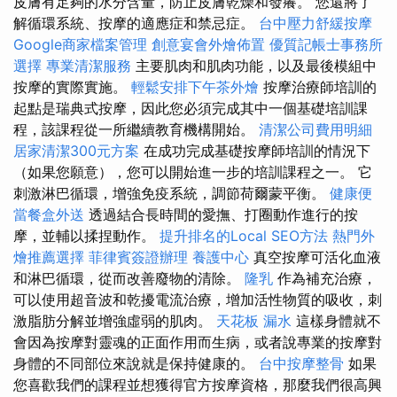
皮膚有足夠的水分含量，防止皮膚乾燥和發癢。 您還將了
解循環系統、按摩的適應症和禁忌症。
台中壓力舒緩按摩
Google商家檔案管理
創意宴會外燴佈置
優質記帳士事務所
選擇
專業清潔服務
主要肌肉和肌肉功能，以及最後模組中
按摩的實際實施。
輕鬆安排下午茶外燴
按摩治療師培訓的
起點是瑞典式按摩，因此您必須完成其中一個基礎培訓課
程，該課程從一所繼續教育機構開始。
清潔公司費用明細
居家清潔300元方案
在成功完成基礎按摩師培訓的情況下
（如果您願意），您可以開始進一步的培訓課程之一。 它
刺激淋巴循環，增強免疫系統，調節荷爾蒙平衡。
健康便
當餐盒外送
透過結合長時間的愛撫、打圈動作進行的按
摩，並輔以揉捏動作。
提升排名的Local SEO方法
熱門外
燴推薦選擇
菲律賓簽證辦理
養護中心
真空按摩可活化血液
和淋巴循環，從而改善廢物的清除。
隆乳
作為補充治療，
可以使用超音波和乾擾電流治療，增加活性物質的吸收，刺
激脂肪分解並增強虛弱的肌肉。
天花板 漏水
這樣身體就不
會因為按摩對靈魂的正面作用而生病，或者說專業的按摩對
身體的不同部位來說就是保持健康的。
台中按摩整骨
如果
您喜歡我們的課程並想獲得官方按摩資格，那麼我們很高興