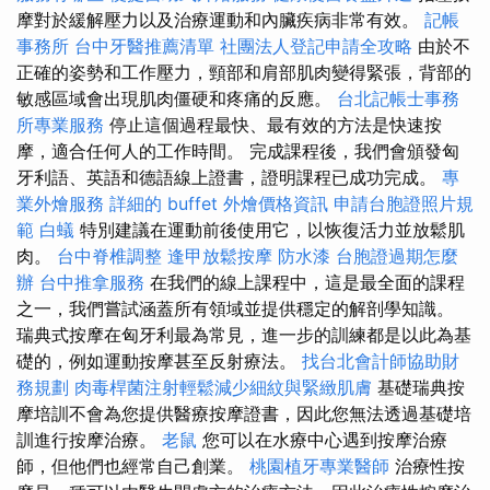
摩對於緩解壓力以及治療運動和內臟疾病非常有效。
記帳
事務所
台中牙醫推薦清單
社團法人登記申請全攻略
由於不
正確的姿勢和工作壓力，頸部和肩部肌肉變得緊張，背部的
敏感區域會出現肌肉僵硬和疼痛的反應。
台北記帳士事務
所專業服務
停止這個過程最快、最有效的方法是快速按
摩，適合任何人的工作時間。 完成課程後，我們會頒發匈
牙利語、英語和德語線上證書，證明課程已成功完成。
專
業外燴服務
詳細的 buffet 外燴價格資訊
申請台胞證照片規
範
白蟻
特別建議在運動前後使用它，以恢復活力並放鬆肌
肉。
台中脊椎調整
逢甲放鬆按摩
防水漆
台胞證過期怎麼
辦
台中推拿服務
在我們的線上課程中，這是最全面的課程
之一，我們嘗試涵蓋所有領域並提供穩定的解剖學知識。
瑞典式按摩在匈牙利最為常見，進一步的訓練都是以此為基
礎的，例如運動按摩甚至反射療法。
找台北會計師協助財
務規劃
肉毒桿菌注射輕鬆減少細紋與緊緻肌膚
基礎瑞典按
摩培訓不會為您提供醫療按摩證書，因此您無法透過基礎培
訓進行按摩治療。
老鼠
您可以在水療中心遇到按摩治療
師，但他們也經常自己創業。
桃園植牙專業醫師
治療性按