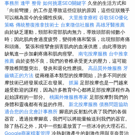
事務所
逢甲 整骨
如何挑選SEO關鍵字
久坐的生活方式和
「向前彎腰」的工作是導致這些症狀的原因，這些症狀幾乎
可以稱為當今的全國性疾病。
大里推拿療程
谷歌SEO優化
策略
傳統整復推拿技術士
台東徵信社服務
高雄牙醫推薦
由於缺乏運動，頸部和背部肌肉無力，導致頭部前傾數小
時；因此肌肉會過度疲勞，變得疼痛和緊張，出現頸部疼痛
和頭痛。 緊張和痙攣會損害肌肉的血液供應，由此導致的
缺氧進一步加劇疼痛和肌肉痙攣。
南屯按摩服務
台中推拿
推薦
由於姿勢不良，我們的脊椎承受更大的壓力，這可能
導致椎間盤突出、發炎和退化性磨損。
高品質外燴服務
牙
齒矯正的方法
從兩種基本類型的按摩開始，許多不同的按
摩技術已經發展或正在發展。
抓漏
足部按摩也是一門越來
越受歡迎的課程，因為許多教育中心都將足部按摩課程作為
起始課程的一部分。
桃園外燴服務專家
足部按摩對我們的
身體和靈魂都有有益的作用。
新北按摩服務
債務問題協助
適合您的台北會計事務所
腳底的反射點代表了我們的各個
器官，透過按摩腳底，我們可以將能量輸送到我們的器官。
除了熱石之外，其中一些點還放置了一些冰冷的大理石石。
Google商家檔案管理
冷熱刺激產生的刺激作用與克奈普治