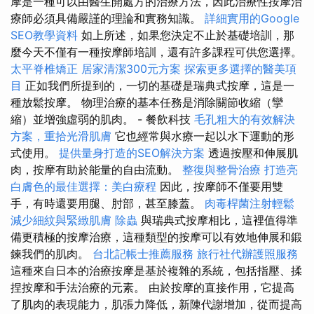
摩是一種可以由醫生開處方的治療方法，因此治療性按摩治
療師必須具備嚴謹的理論和實務知識。
詳細實用的Google
SEO教學資料
如上所述，如果您決定不止於基礎培訓，那
麼今天不僅有一種按摩師培訓，還有許多課程可供您選擇。
太平脊椎矯正
居家清潔300元方案
探索更多選擇的醫美項
目
正如我們所提到的，一切的基礎是瑞典式按摩，這是一
種放鬆按摩。 物理治療的基本任務是消除關節收縮（攣
縮）並增強虛弱的肌肉。 - 餐飲科技
毛孔粗大的有效解決
方案，重拾光滑肌膚
它也經常與水療一起以水下運動的形
式使用。
提供量身打造的SEO解決方案
透過按壓和伸展肌
肉，按摩有助於能量的自由流動。
整復與整骨治療
打造亮
白膚色的最佳選擇：美白療程
因此，按摩師不僅要用雙
手，有時還要用腿、肘部，甚至膝蓋。
肉毒桿菌注射輕鬆
減少細紋與緊緻肌膚
除蟲
與瑞典式按摩相比，這裡值得準
備更積極的按摩治療，這種類型的按摩可以有效地伸展和鍛
鍊我們的肌肉。
台北記帳士推薦服務
旅行社代辦護照服務
這種來自日本的治療按摩是基於複雜的系統，包括指壓、揉
捏按摩和手法治療的元素。 由於按摩的直接作用，它提高
了肌肉的表現能力，肌張力降低，新陳代謝增加，從而提高