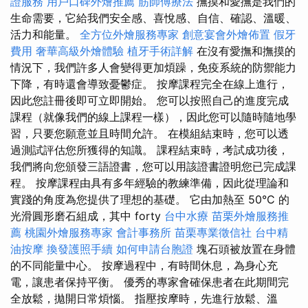
證服務
用戶口碑外燴推薦
筋師傅療法
撫摸和愛撫是我們的
生命需要，它給我們安全感、喜悅感、自信、確認、溫暖、
活力和能量。
全方位外燴服務專家
創意宴會外燴佈置
假牙
費用
奢華高級外燴體驗
植牙手術詳解
在沒有愛撫和撫摸的
情況下，我們許多人會變得更加煩躁，免疫系統的防禦能力
下降，有時還會導致憂鬱症。 按摩課程完全在線上進行，
因此您註冊後即可立即開始。 您可以按照自己的進度完成
課程（就像我們的線上課程一樣），因此您可以隨時隨地學
習，只要您願意並且時間允許。 在模組結束時，您可以透
過測試評估您所獲得的知識。 課程結束時，考試成功後，
我們將向您頒發三語證書，您可以用該證書證明您已完成課
程。 按摩課程由具有多年經驗的教練準備，因此從理論和
實踐的角度為您提供了理想的基礎。 它由加熱至 50°C 的
光滑圓形磨石組成，其中 forty
台中水療
苗栗外燴服務推
薦
桃園外燴服務專家
會計事務所
苗栗專業徵信社
台中精
油按摩
換發護照手續
如何申請台胞證
塊石頭被放置在身體
的不同能量中心。 按摩過程中，有時間休息，為身心充
電，讓患者保持平衡。 優秀的專家會確保患者在此期間完
全放鬆，拋開日常煩惱。 指壓按摩時，先進行放鬆、溫