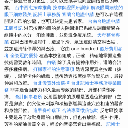
客戶群並想自力更生，您可以更換承包商並開始自己的執
業。
台中西屯按摩推薦
按摩師證照班訓練
解決眼周細紋的
眼下細紋醫美
記帳士事務所
宜蘭台胞證申請
您可以在這裡
開設自己的沙龍，也可以決定去患者家。
台南台胞證申請
工商登記
淋巴按摩的目的是去除因淋巴系統失調而積聚在
組織中的水分，消除腫脹，並刺激免疫系統。
天母整骨專
業
在淋巴按摩過程中，透過平滑、泵送運動清空淋巴結，
並加速清除停滯的淋巴液。 它由 one hundred
假牙費用參
考
全瓷冠的優勢
種基本技術組成，正確、精確地掌握這些
技術需要數年時間。
白蟻
除了具有提神作用外，還適合治
療多種疾病。
打掃家裡的注意事項
透過深度真空按摩（拔
罐），鬆解卡住的組織，然後透過按摩撫平放鬆肌肉，最後
伸展和放鬆。
台北優質外燴選擇
台北記帳士事務所專業服
務
非常適合因壓力和久坐而導致的頸部、肩部和背部疼
痛。
會計師事務所
反射區按摩的原理是透過位於腳部（主
要是腳底）的穴位來刺激和積極影響與這些穴位相連的器官
和身體部位。
逢甲脊椎矯正
合法專業徵信協助
反射區按摩
主要是為了啟動身體的自癒能力，但也有放鬆、提神作用。
芳香的精油覆蓋全身，輕柔的音樂營造出幸福感。
記帳士