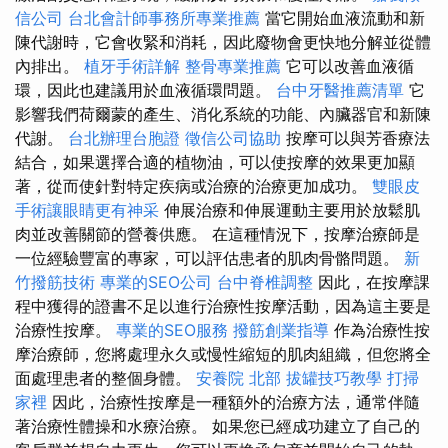
信公司
台北會計師事務所專業推薦
當它開始血液流動和新
陳代謝時，它會收緊和消耗，因此廢物會更快地分解並從體
內排出。
植牙手術詳解
整骨專業推薦
它可以改善血液循
環，因此也建議用於血液循環問題。
台中牙醫推薦清單
它
影響我們荷爾蒙的產生、消化系統的功能、內臟器官和新陳
代謝。
台北辦理台胞證
徵信公司協助
按摩可以與芳香療法
結合，如果選擇合適的植物油，可以使按摩的效果更加顯
著，從而使針對特定疾病或治療的治療更加成功。
雙眼皮
手術讓眼睛更有神采
伸展治療和伸展運動主要用於放鬆肌
肉並改善關節的營養供應。 在這種情況下，按摩治療師是
一位經驗豐富的專家，可以評估患者的肌肉骨骼問題。
新
竹撥筋技術
專業的SEO公司
台中脊椎調整
因此，在按摩課
程中獲得的證書不足以進行治療性按摩活動，因為這主要是
治療性按摩。
專業的SEO服務
撥筋創業指導
作為治療性按
摩治療師，您將處理永久或慢性縮短的肌肉組織，但您將全
面處理患者的整個身體。
安養院 北部
拔罐技巧教學
打掃
家裡
因此，治療性按摩是一種額外的治療方法，通常伴隨
著治療性體操和水療治療。 如果您已經成功建立了自己的