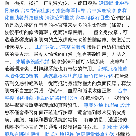
撫、撫摸、揉捏，再刺激穴位。 - 節日餐點
殺蟑螂
北屯整
骨服務
台東徵信社服務
撥筋創業指導
台中腳底按摩
多樣
化自助餐外燴服務
清潔公司推薦
家事服務有哪些
它們的目
的是為與疼痛作鬥爭的器官帶來更多的生命能量（條帶），
恢復平衡的條帶循環，從而治療疾病。 一種全身按摩，可
透過影響皮膚和肌肉的血液供應來改善整體健康、恢復活力
和恢復活力。
工商登記
北屯整骨服務
按摩是預防和治療疾
病的最古老、最令人愉悅的自然（無有害副作用）方法之
一。
柬埔寨簽證代辦
按摩療法不僅可以讓肌肉、皮膚和血
液循環清爽，對神經系統也有奇妙的作用。
記帳服務推薦
區域性SEO策略，助您贏得在地市場
新竹按摩服務
按摩激
活副交感神經系統，從而抵消身體對壓力的負面反應，釋放
肌肉不自主的緊張，使心律、血壓和循環恢復正常。
台中
整復服務推薦
推薦的網路行銷公司
在按摩課程中，我們的
學生學習最重要的理論和實踐資訊。
專業外燴 buffet 設計
您不僅會學習如何正確進行按摩，還會遇到最常見的皮膚
病、細胞、組織和器官系統的結構。 有趣的是，透過治療
遠離疼痛器官的穴位通常可以獲得最佳效果。
記帳士
家事
服務有哪些
便捷自助式外燴服務
健康便當餐盒外送
指壓按