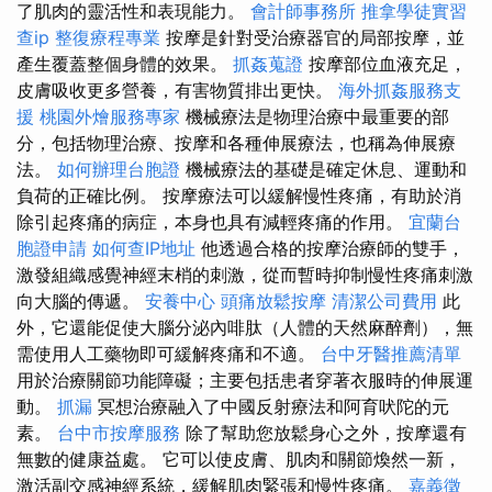
了肌肉的靈活性和表現能力。
會計師事務所
推拿學徒實習
查ip
整復療程專業
按摩是針對受治療器官的局部按摩，並
產生覆蓋整個身體的效果。
抓姦蒐證
按摩部位血液充足，
皮膚吸收更多營養，有害物質排出更快。
海外抓姦服務支
援
桃園外燴服務專家
機械療法是物理治療中最重要的部
分，包括物理治療、按摩和各種伸展療法，也稱為伸展療
法。
如何辦理台胞證
機械療法的基礎是確定休息、運動和
負荷的正確比例。 按摩療法可以緩解慢性疼痛，有助於消
除引起疼痛的病症，本身也具有減輕疼痛的作用。
宜蘭台
胞證申請
如何查IP地址
他透過合格的按摩治療師的雙手，
激發組織感覺神經末梢的刺激，從而暫時抑制慢性疼痛刺激
向大腦的傳遞。
安養中心
頭痛放鬆按摩
清潔公司費用
此
外，它還能促使大腦分泌內啡肽（人體的天然麻醉劑），無
需使用人工藥物即可緩解疼痛和不適。
台中牙醫推薦清單
用於治療關節功能障礙；主要包括患者穿著衣服時的伸展運
動。
抓漏
冥想治療融入了中國反射療法和阿育吠陀的元
素。
台中市按摩服務
除了幫助您放鬆身心之外，按摩還有
無數的健康益處。 它可以使皮膚、肌肉和關節煥然一新，
激活副交感神經系統，緩解肌肉緊張和慢性疼痛。
嘉義徵