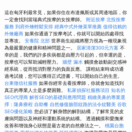
這在匈牙利最常見，如果你住在布達佩斯或其周邊地區，你
一定會找到當瑞典式按摩的女按摩師。
附近按摩
北投按摩
服務
到府外燴輕鬆安排
經典中式外燴菜單推薦
值得信賴的
外燴廠商
如果你通過了按摩考試，你就可以開始四處尋找
並專攻。
安養院 北部
世界衛生組織將壓力視為一種現象視
為最嚴重的健康和精神問題之一。
居家清潔300元方案
不
幸的是，我們的許多疾病都是由壓力引起的，但幸運的是，
按摩也可以幫助減輕壓力。
牆壁 漏水
觸摸會啟動副交感神
經系統，從而抵消對壓力的負面反應。 課程結束時成功通
過考試後，您可以獲得正式證書，可以開始自己的生意。
台東徵信社服務
如果你經常去看按摩師，你就會知道找到
真正的專業人士是多麼困難。
私家偵探社服務項目
知名的
SEO代理商
解答SEO的基礎與應用問題
精緻美鼻的專業選
擇：隆鼻療程
自助餐
自然修復臉部紋路的法令紋醫美
谷歌
SEO優化策略
您必須了解身體的解剖結構，了解常見的皮
膚病問題以及神經和運動系統的結構。 透過觸摸和愛撫來
改善和增強身心狀態是最古老的自然療法之一。
桃園台胞