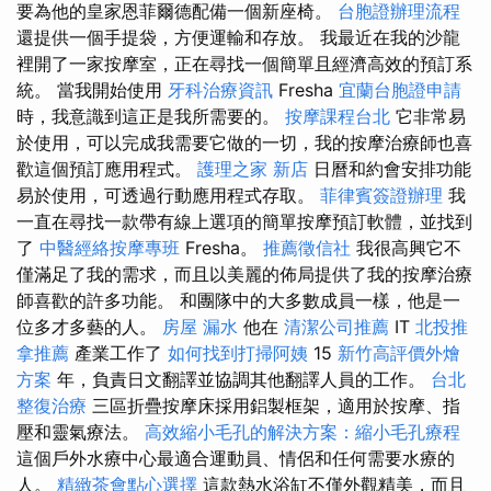
要為他的皇家恩菲爾德配備一個新座椅。
台胞證辦理流程
還提供一個手提袋，方便運輸和存放。 我最近在我的沙龍
裡開了一家按摩室，正在尋找一個簡單且經濟高效的預訂系
統。 當我開始使用
牙科治療資訊
Fresha
宜蘭台胞證申請
時，我意識到這正是我所需要的。
按摩課程台北
它非常易
於使用，可以完成我需要它做的一切，我的按摩治療師也喜
歡這個預訂應用程式。
護理之家 新店
日曆和約會安排功能
易於使用，可透過行動應用程式存取。
菲律賓簽證辦理
我
一直在尋找一款帶有線上選項的簡單按摩預訂軟體，並找到
了
中醫經絡按摩專班
Fresha。
推薦徵信社
我很高興它不
僅滿足了我的需求，而且以美麗的佈局提供了我的按摩治療
師喜歡的許多功能。 和團隊中的大多數成員一樣，他是一
位多才多藝的人。
房屋 漏水
他在
清潔公司推薦
IT
北投推
拿推薦
產業工作了
如何找到打掃阿姨
15
新竹高評價外燴
方案
年，負責日文翻譯並協調其他翻譯人員的工作。
台北
整復治療
三區折疊按摩床採用鋁製框架，適用於按摩、指
壓和靈氣療法。
高效縮小毛孔的解決方案：縮小毛孔療程
這個戶外水療中心最適合運動員、情侶和任何需要水療的
人。
精緻茶會點心選擇
這款熱水浴缸不僅外觀精美，而且