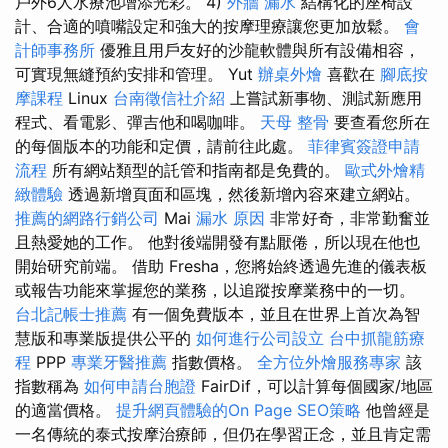
戶外6人水療池增添光彩。 4)
外牆 漏水
結構化的座椅設
計、合適的噴嘴設定和強大的按摩理療讓您更加放鬆。
會
計師事務所
優雅且用戶友好的沙龍軟體與所有設備相容，
可實現無縫預約安排和管理。 Yut
辦桌外燴
喜歡在
腳底按
摩課程
Linux
台南徵信社介紹
上嘗試新事物、測試新應用
程式、看電影、彈吉他和喝咖啡。
天母 整骨
要查看您所在
的每個版本的功能和定價，請前往此處。
菲律賓簽證申請
流程
所有網站類型的託管和指南都是免費的。
歐式外燴精
緻體驗
透過新增頁面和區塊，然後新增內容來建立網站。
推薦的網路行銷公司
Mai
漏水 原因
非常好奇，非常勤奮並
且熱愛她的工作。 他對後端開發有點厭倦，所以現在他也
開始研究前端。 借助 Fresha，您將始終透過先進的儀表板
或報告功能來掌握您的業務，以追蹤按摩業務中的一切。
台北記帳士推薦
有一個免費版本，並且在世界上首次為智
慧版和專業版提供公平的
如何進行公司設立
台中抓龍筋療
程
PPP
專業牙醫推薦
指數價格。
全方位外燴服務專家
該
指數稱為
如何申請台胞證
FairDif，可以計算每個國家/地區
的適當價格。
提升網頁體驗的On Page SEO策略
他曾經是
一名傳統的泰式按摩治療師，但仍在學習正念，並且肯定需