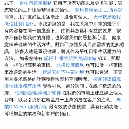
式了。
台中市按摩服務
它擁有所有功能以及更多功能，讓
您繁忙的工作環境變得更加愉快。
豐原脊椎矯正
工商登記
簡單、用戶友好且用途廣泛，適合每個人。
天母按摩療程
徵信社費用評估
令我驚訝的是，我在系統中所需的幾乎所
有內容都在同一個屋簷下。 由於其放鬆和有益的效果，按
摩不僅影響我們的身體，也影響我們的思想和心理。 健康
意味著健康的生活方式、對自己身體及其自然需求的更多認
識。 許多人總是重視健康，將其作為平衡日常生活壓力的
方法。 如果您擁有
記帳士
推拿證照考試準備
V06，那麼
有一些值得高興的事情。
北投按摩服務
您可以做一些事情
來改善您的生活。
輕鬆安排下午茶外燴
您可以透過一項實
用且要求嚴格的計劃獲得快樂和空閒時間。
按摩師證照班
徵信社服務有用嗎
變得可見、易於訪問，在線打造您的品
牌。
信賴的記帳事務所夥伴
在我們的市場上建立線上個人
資料，以吸引您所在地區成千上萬的潛在客戶的注意。
專
業CPA Firm服務介紹
最有效的沙龍軟體，具有行銷功能，
可增加您的業務和新客戶的預訂。