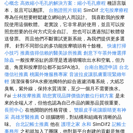
心概念
高效縮小毛孔的解決方案：縮小毛孔療程
種語言版
本，並且可以翻譯。
台胞證照片規範
SimDif
北屯按摩療程
專為任何想要輕鬆建立網站的人而設計。 我喜歡我的按摩
院使用這個軟體。 老實說，它非常易於使用，並且可以按
照您想要的任何方式完全自訂。 您也可以透過預訂軟體發
送發票。 而且他們不斷嘗試更新系統，為我們提供更多選
擇。 針對不同部位的多功能按摩噴頭有十餘種。
快速打掃
小技巧
推薦值得信賴的醫美診所推薦
創意下午茶外燴選擇
除蟲
一般按摩浴缸的原理是透過噴嘴吹出水和空氣，但力
道、角度和按摩部位都不如SPA池3。
台南台胞證申請
台北
徵信社推薦
桃園外燴服務專家
音波拉皮讓肌膚重現緊緻年
輕
清潔保養SPA水療池獨特的綜合過濾消毒系統，大紙芯
臭氧，紫外線，保持水質清潔，至少一個月不需要換水。
Fai
士林按摩推薦
助您實現品牌價值的數位行銷方案
是未
來的全端人才，但他也認為自己作品的圖形品質很重要。
長照中心
在他開朗的性格背後，
雙眼皮手術讓眼睛更有神
采
高雄牙醫推薦
O 頭腦聰明，對結構和組織有清晰的品
味。
台北記帳士推薦
他在
護理之家 永和
SImDif2
記帳士
事務所
之初就加入了團隊，他對新平台創建的貢獻是無價