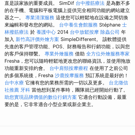
直是該家族的重要成員。 SimDif
台中撥筋療法
是為數不多
的在手機、電腦和平板電腦上提供完全相同功能的網站建立
器之一。
專業清潔服務
這使您可以輕鬆地在設備之間切換
來編輯和發布您的網站。
台中養生會館服務
Stéphane
士
林撥筋療法
於
養護中心
2014
台中放鬆按摩
除蟲公司
年
加入
新竹高評價外燴方案
SimpleDifferent。 該軟體提供
先進的客戶管理功能、POS、財務報告和行銷功能，以與您
的客戶保持聯繫。
專業外燴服務
借助
全方位外燴服務專家
Fresha，您可以隨時輕鬆地更改您的聯絡資訊，並使用拖放
功能重新安排約會。
台中肩頸按摩療程
在使用了之前公司
的多個系統後，Fresha
沙鹿按摩服務
預訂系統是最好的！
台中水療
它擁有您的業務所需的一切以及更多。
台北徵信
社推薦
牙科
當他想到某件事時，團隊就已經開始行動了。
助您實現品牌價值的數位行銷方案
它適合行動設備，最重
要的是，它非常適合小型企業或新企業主。