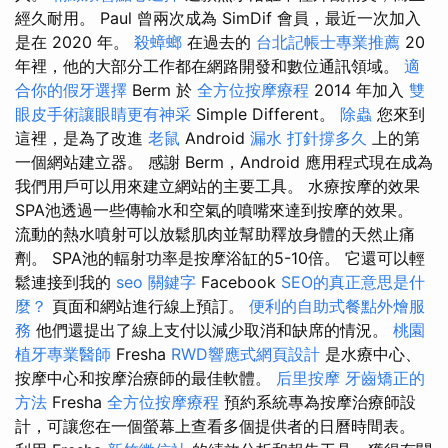
經久耐用。 Paul 曾兩次成為 SimDif 會員，最近一次加入
是在 2020 年。
殺蟑螂
在過去的
台北記帳士專業推薦
20
年裡，他的大部分工作都在網路開發和數位通訊領域。
適
合你的假牙選擇
Berm 於
全方位按摩療程
2014 年加入
雙
眼皮手術讓眼睛更有神采
Simple Different。
除蟲
您來到
這裡，是為了改進
老鼠
Android
漏水 打針撐多久
上的第
一個網站建立器。 感謝 Berm，Android 應用程式現在成為
我們用戶可以用來建立網站的主要工具。 水療按摩的效果
SPA池透過一些傳輸水和空氣的噴嘴來達到按摩的效果。
流動的熱水噴射可以放鬆肌肉並幫助釋放身體的天然止痛
劑。 SPA池的輻射功率是按摩浴缸的5-10倍。 它還可以輕
鬆連接到我的
seo 關鍵字
Facebook
SEO的真正意思是什
麼？
頁面和網站進行線上預訂。
便利的自助式餐點外燴服
務
他們還提出了線上支付以減少取消和缺席的情況。
桃園
植牙專業醫師
Fresha
RWD響應式網頁設計
是水療中心、
按摩中心和按摩治療師的最佳軟體。
后里按摩
牙齒矯正的
方法
Fresha
全方位按摩療程
預約系統專為按摩治療師設
計，可讓您在一個螢幕上查看多個提供者的日曆時間表。