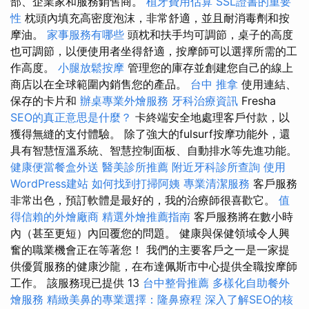
部、企業家和服務銷售商。
植牙費用估算
SSL證書的重要
性
枕頭內填充高密度泡沫，非常舒適，並且耐消毒劑和按
摩油。
家事服務有哪些
頭枕和扶手均可調節，桌子的高度
也可調節，以便使用者坐得舒適，按摩師可以選擇所需的工
作高度。
小腿放鬆按摩
管理您的庫存並創建您自己的線上
商店以在全球範圍內銷售您的產品。
台中 推拿
使用連結、
保存的卡片和
辦桌專業外燴服務
牙科治療資訊
Fresha
SEO的真正意思是什麼？
卡終端安全地處理客戶付款，以
獲得無縫的支付體驗。 除了強大的fulsurf按摩功能外，還
具有智慧恆溫系統、智慧控制面板、自動排水等先進功能。
健康便當餐盒外送
醫美診所推薦
附近牙科診所查詢
使用
WordPress建站
如何找到打掃阿姨
專業清潔服務
客戶服務
非常出色，預訂軟體是最好的，我的治療師很喜歡它。
值
得信賴的外燴廠商
精選外燴推薦指南
客戶服務將在數小時
內（甚至更短）內回覆您的問題。 健康與保健領域令人興
奮的職業機會正在等著您！ 我們的主要客戶之一是一家提
供優質服務的健康沙龍，在布達佩斯市中心提供全職按摩師
工作。 該服務現已提供 13
台中整骨推薦
多樣化自助餐外
燴服務
精緻美鼻的專業選擇：隆鼻療程
深入了解SEO的核