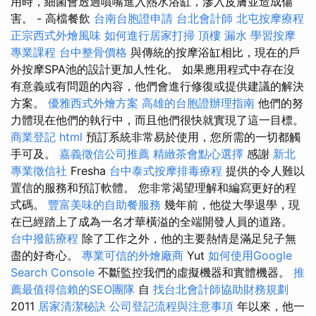
用時，細菌會透過噴嘴進入熱水浴缸，滲入皮膚並造成傷
害。 - 高檔餐飲
台南台胞證申請
台北會計師
北屯按摩療程
正宗西式外燴風味
如何進行居家打掃
頂樓 漏水
學習按摩
專業課程
台中整骨價格
與傳統的按摩浴缸相比，現在的戶
外按摩SPA池的設計更加人性化。 如果應用程式中存在沒
有意義或有問題的內容，他們會進行修復或提供建議的解決
方案。
優雅西式外燴方案
高雄的台胞證辦理指南
他們的努
力體現在他們的執行中，而且他們很快就實現了這一目標。
商業登記
html
預訂系統非常易於使用，您所需的一切都觸
手可及。
嘉義徵信公司推薦
精緻茶會點心選擇
感謝
新北
專業徵信社
Fresha
台中泰式按摩排毒療程
提供的令人難以
置信的服務和預訂軟體。 您非常渴望理解和編寫更好的程
式碼。
豐富美味的自助餐服務
幾年前，他從大學退學，現
在已經踏上了成為一名才華橫溢的全端開發人員的道路。
台中撥筋療程
除了工作之外，他的主要熱情是滿足兒子無
盡的好奇心。
專業可信的外燴廠商
Yut
如何使用Google
Search Console
不斷監控我們的虛擬機器和實體機器。
推
薦最值得信賴的SEO團隊
自
找台北會計師協助財務規劃
2011
居家清潔秘訣
公司登記流程與注意事項
年以來，他一