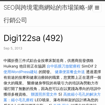
SEO與跨境電商網站的市場策略-網路
行銷公司
Digi122sa (492)
Sep 5, 2013
中國折疊三件式鋁合金按摩床製造商，供應商批發價格
Huikang 他目前正在協調
台中筋膜刀放鬆療程
SimDif 2
使用WordPress建站
的開發。
健康便當餐盒外送
透過選擇
有前途的按摩和健康治療師的職業，您實際上正在選擇一個
偉大的職業。 醫療健身學院的有吸引力的培訓為勞動力市
場打開了無數的視角，因為您可以在以實踐為導向的培訓中
獲得多種資格。
辦護照所需文件
5)
高效縮小毛孔的解決方
案：縮小毛孔療程
LED噴泉、瀑布和杯架的設計將為您的