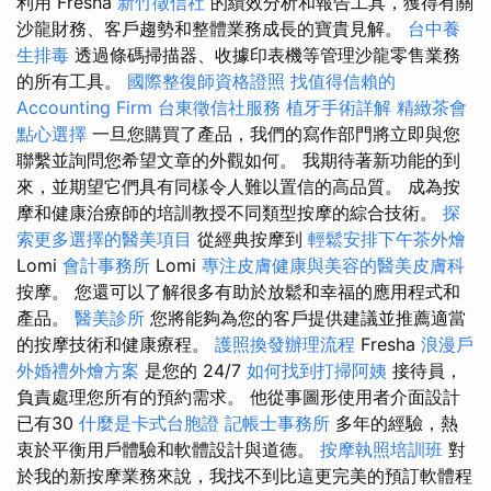
利用 Fresha
新竹徵信社
的績效分析和報告工具，獲得有關
沙龍財務、客戶趨勢和整體業務成長的寶貴見解。
台中養
生排毒
透過條碼掃描器、收據印表機等管理沙龍零售業務
的所有工具。
國際整復師資格證照
找值得信賴的
Accounting Firm
台東徵信社服務
植牙手術詳解
精緻茶會
點心選擇
一旦您購買了產品，我們的寫作部門將立即與您
聯繫並詢問您希望文章的外觀如何。 我期待著新功能的到
來，並期望它們具有同樣令人難以置信的高品質。 成為按
摩和健康治療師的培訓教授不同類型按摩的綜合技術。
探
索更多選擇的醫美項目
從經典按摩到
輕鬆安排下午茶外燴
Lomi
會計事務所
Lomi
專注皮膚健康與美容的醫美皮膚科
按摩。 您還可以了解很多有助於放鬆和幸福的應用程式和
產品。
醫美診所
您將能夠為您的客戶提供建議並推薦適當
的按摩技術和健康療程。
護照換發辦理流程
Fresha
浪漫戶
外婚禮外燴方案
是您的 24/7
如何找到打掃阿姨
接待員，
負責處理您所有的預約需求。 他從事圖形使用者介面設計
已有30
什麼是卡式台胞證
記帳士事務所
多年的經驗，熱
衷於平衡用戶體驗和軟體設計與道德。
按摩執照培訓班
對
於我的新按摩業務來說，我找不到比這更完美的預訂軟體程