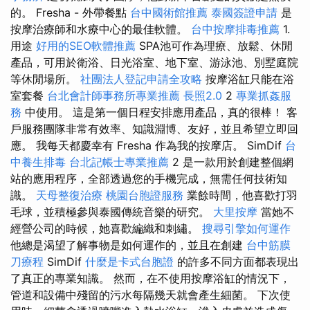
的。 Fresha - 外帶餐點
台中國術館推薦
泰國簽證申請
是
按摩治療師和水療中心的最佳軟體。
台中按摩排毒推薦
1.
用途
好用的SEO軟體推薦
SPA池可作為理療、放鬆、休閒
產品，可用於衛浴、日光浴室、地下室、游泳池、別墅庭院
等休閒場所。
社團法人登記申請全攻略
按摩浴缸只能在浴
室套餐
台北會計師事務所專業推薦
長照2.0
2
專業抓姦服
務
中使用。 這是第一個日程安排應用產品，真的很棒！ 客
戶服務團隊非常有效率、知識淵博、友好，並且希望立即回
應。 我每天都慶幸有 Fresha 作為我的按摩店。 SimDif
台
中養生排毒
台北記帳士專業推薦
2 是一款用於創建整個網
站的應用程序，全部透過您的手機完成，無需任何技術知
識。
天母整復治療
桃園台胞證服務
業餘時間，他喜歡打羽
毛球，並積極參與泰國傳統音樂的研究。
大里按摩
當她不
經營公司的時候，她喜歡編織和刺繡。
搜尋引擎如何運作
他總是渴望了解事物是如何運作的，並且在創建
台中筋膜
刀療程
SimDif
什麼是卡式台胞證
的許多不同方面都表現出
了真正的專業知識。 然而，在不使用按摩浴缸的情況下，
管道和設備中殘留的污水每隔幾天就會產生細菌。 下次使