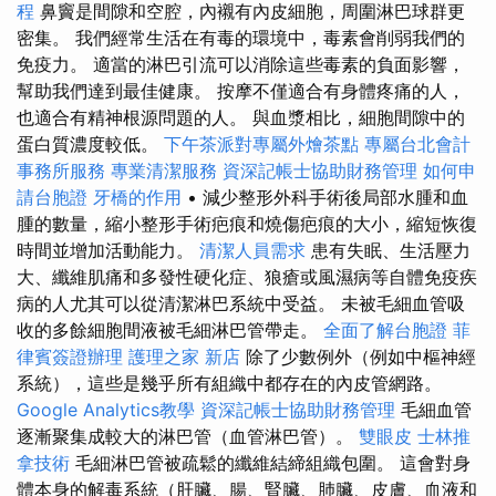
程
鼻竇是間隙和空腔，內襯有內皮細胞，周圍淋巴球群更
密集。 我們經常生活在有毒的環境中，毒素會削弱我們的
免疫力。 適當的淋巴引流可以消除這些毒素的負面影響，
幫助我們達到最佳健康。 按摩不僅適合有身體疼痛的人，
也適合有精神根源問題的人。 與血漿相比，細胞間隙中的
蛋白質濃度較低。
下午茶派對專屬外燴茶點
專屬台北會計
事務所服務
專業清潔服務
資深記帳士協助財務管理
如何申
請台胞證
牙橋的作用
• 減少整形外科手術後局部水腫和血
腫的數量，縮小整形手術疤痕和燒傷疤痕的大小，縮短恢復
時間並增加活動能力。
清潔人員需求
患有失眠、生活壓力
大、纖維肌痛和多發性硬化症、狼瘡或風濕病等自體免疫疾
病的人尤其可以從清潔淋巴系統中受益。 未被毛細血管吸
收的多餘細胞間液被毛細淋巴管帶走。
全面了解台胞證
菲
律賓簽證辦理
護理之家 新店
除了少數例外（例如中樞神經
系統），這些是幾乎所有組織中都存在的內皮管網路。
Google Analytics教學
資深記帳士協助財務管理
毛細血管
逐漸聚集成較大的淋巴管（血管淋巴管）。
雙眼皮
士林推
拿技術
毛細淋巴管被疏鬆的纖維結締組織包圍。 這會對身
體本身的解毒系統（肝臟、腸、腎臟、肺臟、皮膚、血液和