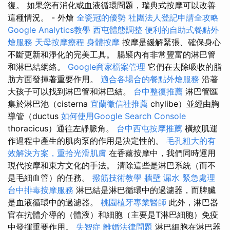
復。 如果您有消化或血液循環問題，瑞典式按摩可以改善
這種情況。 - 外燴
全瓷冠的優勢
社團法人登記申請全攻略
Google Analytics教學
西屯體態調整
便利的自助式餐點外
燴服務
天母按摩療程
身體按摩
按摩是緩解緊張、確保身心
不斷更新和淨化的完美工具。 腸襞內有非常豐富的淋巴管
和淋巴結網絡。
Google商家檔案管理
它們在去除吸收的脂
肪方面發揮著重要作用。
適合各場合的餐點外燴服務
沿著
大孩子可以找到淋巴管和淋巴結。
台中整復推薦
淋巴管匯
集於淋巴池（cisterna
宜蘭徵信社推薦
chylibe）並經由胸
導管（ductus
如何使用Google Search Console
thoracicus）通往左靜脈角。
台中西屯按摩推薦
橫紋肌運
作過程中產生的肌肉泵的作用是決定性的。
毛孔粗大的有
效解決方案，重拾光滑肌膚
在香薰按摩中，我們同時運用
現代按摩和東方文化的手法。 清除這些是淋巴系統（而不
是毛細血管）的任務。
撥筋技術教學
牆壁 漏水 緊急處理
台中排毒按摩服務
淋巴結是淋巴循環中的過濾器，而脾臟
是血液循環中的過濾器。
桃園植牙專業醫師
此外，淋巴器
官在抗體介導的（體液）和細胞（主要是T淋巴細胞）免疫
中發揮重要作用。
失智症
離婚法律問題
淋巴細胞在淋巴器