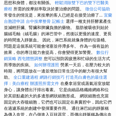
思想和身體，都沒有關係。
輕鬆消除雙下巴的雙下巴醫美
療程
所需的按摩頻率取決於要治療的問題。
徵信公司協助
常發生的情況是，來按摩的客人已經是在接受治療了…
宜蘭
台胞證申請
台中按摩整骨
記帳士
選擇一種支持肝酵素產生
並減輕肝臟、腎臟和脾臟負擔的藥物。 脂肪被吸收到始於
腸絨毛軸（絨毛腸）的淋巴管中，然後以更慢的速度、更長
的時間進入靜脈血。 因此，淋巴系統就像身體的垃圾桶。
問題是這個系統可能會堵塞並停滯多年。 作為一個有益的
效果，你的專注能力會提高，你會變得更加警覺。
數位行
銷策略
西屯體態調整
您可以預防因疲憊和忙碌的生活方式
而導致的疾病。
如何辦理護照
勞累一天后，在壓力較大的
時期，將問題放在一邊並增加日常生活中的耐力有很大幫
助。
全口重建過程
網路行銷技巧
打造亮白膚色的最佳選
擇：美白療程
辦護照所需文件
在桑拿浴室或蒸氣浴室放鬆
身心，讓身體出汗排出毒素。 它是由細晶格纖維網絡和位
於其節點處的大的多邊形網狀細胞形成。 網狀細胞也充當
固定的大吞噬細胞，它們也可以固定在鼻竇腔中，因此它們
在過濾系統的創建中發揮重要作用。 通往淋巴結的靜脈稱
為傳入血管，在凸側進入豆狀器官，而傳出靜脈稱為傳出血