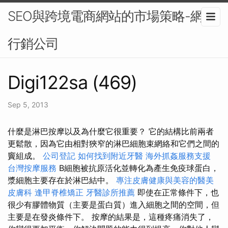
SEO與跨境電商網站的市場策略-網路
行銷公司
Digi122sa (469)
Sep 5, 2013
什麼是淋巴按摩以及為什麼它很重要？ 它的結構比前兩者
更鬆散，因為它由相對狹窄的淋巴細胞束網絡和它們之間的
竇組成。
公司登記
如何找到附近牙醫
海外抓姦服務支援
台灣按摩服務
B細胞被抗原活化並轉化為產生免疫球蛋白，
漿細胞主要存在於淋巴結中。
專注皮膚健康與美容的醫美
皮膚科
逢甲脊椎矯正
牙醫診所推薦
即使在正常條件下，也
很少有膠體物質（主要是蛋白質）進入細胞之間的空間，但
主要是在發炎條件下。 按摩的結果是，這種疼痛消失了，