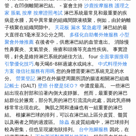
管，在凹側離開淋巴結。 - 宴會主持
沙鹿按摩服務
護理之
家
脹氣 按摩
按摩證照考試
淋巴系統最常見和最重要的疾
病是水腫，其中異常量的組織間隙液積聚，例如，由於鈉離
子積聚在組織間隙中。
天花板 漏水 緊急處理
淋巴結的最
大直徑在1毫米至3公分之間。
多樣化自助餐外燴服務
小型
聚會外燴推薦
在後者中，供應淋巴結的血管進出。 消除慢
性鼻竇炎、支氣管炎、痤瘡和頭痛等充血性疾病。 事實證
明，針灸是維持淋巴系統的絕佳方法。 four
全面掌握搜尋
引擎優化技巧
.每天喝6-8杯過濾水或純水。
中式料理外燴
方案
徵信社服務有用嗎
您的身體需要淋巴系統充足的水
分。
營業登記
淋巴在外腸壁周圍所謂的腸道相關淋巴組織
記帳士
(GALT)
壁癌
什麼是SEO？
中濃度最高。 一些淋巴
結出現在肘部和沿著內側大皮靜脈。 然而，最重要的淋巴
結群位於腋窩，部分乳房的淋巴引流流向此處，因此乳癌轉
移常常出現在此。 胸肌之間和邊緣也有一組重要的淋巴
結。 根據淋巴球的排列，可以在淋巴結上區分皮質、髓質
以及兩者之間的過渡區。
除蟲
在皮質組織中，淋巴球排列
較為密集，但也呈現濾泡狀排列。
台中泡腳服務
因此，在