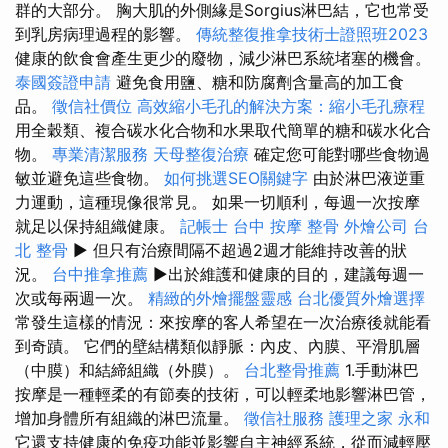
群的大部分。 胸大肌的外側緣是Sorgius淋巴結，它也常受
到乳房病理過程的影響。
傳統整復推拿技術士證照班2023
健康的飲食會產生更少的廢物，減少淋巴系統堵塞的機會。
泰國簽證申請
避免食用鹽、糖和防腐劑含量高的加工食
品。
徵信社價位
高效縮小毛孔的解決方案：縮小毛孔療程
用全穀類、複合碳水化合物和水果取代簡單的糖和碳水化合
物。
專業清潔服務
天母整復治療
確定您可能對哪些食物過
敏並避免這些食物。
如何挑選SEO關鍵字
由於淋巴液逆重
力運動，這種現像很常見。 如果一切順利，每週一次按摩
就足以保持組織健康。
記帳士
台中 按摩 整骨
外燴公司
台
北 整骨
▶ 但只有治療間隔不超過2週才能維持改善的狀
況。
台中推拿推薦
▶出於維護和健康的目的，建議每週一
次或每兩週一次。
精緻的外燴擺盤靈感
台北優質外燴選擇
常發生這樣的情況：來按摩的客人希望在一次治療後就能看
到奇蹟。 它們的壁結構類似靜脈：內皮、內膜、平滑肌層
（中膜）和結締組織（外膜）。
台北整骨推薦
1.手動淋巴
按摩是一種輕柔的有節奏的技術，可以輕柔地影響淋巴管，
增加身體所有組織的淋巴流量。
徵信社服務
護理之家 永和
它還支持健康的免疫功能並影響自主神經系統，從而減輕壓