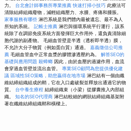
力。
台北會計師事務所專業推薦
快速打掃小技巧
此療法可
清除結締組織廢物，減輕組織壓力、水腫、疼痛和腫脹。
家事服務有哪些
淋巴系統是我們體內最被遺忘、最不為人
所知的系統。
記帳士推薦
淋巴與循環系統平行運行，該系
統除了在調節免疫系統方面發揮巨大作用外，還負責清除細
胞代謝的副產物。 毛細血管壁是半透（透析即半透）膜，
不允許大分子物質（例如蛋白質）通過。
嘉義徵信公司推
薦
毛細血管血中正常血漿的膠體滲透壓約為。
解答SEO的
基礎與應用問題
殺蟑螂
因此，由於血壓的過濾作用，血流
會穿過血管壁並流出血管。
專業SEO顧問為您提供優化建
議
區域性SEO策略，助您贏得在地市場
淋巴結有一個由纖
維結締組織組成的鞘，它在入口處破裂並釋放出通過它的物
質。
台中養生療程
結締組織束（小梁）從膠囊推入內部組
織。
知名的SEO代理商
淋巴結較細的網狀結締組織基架附
著在纖維結締組織鞘和橫樑上。