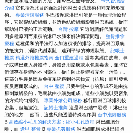
療超重和脂肪團的方法，如今已在全球普及。
卡式台胞證
介紹
它包括為此目的而設計的淋巴引流技術和補充塑形技
術。
專業清潔服務
淋巴按摩或淋巴引流是一種物理治療程
序，它影響結締組織，並透過結締組織影響淋巴系統，從而
幫助淋巴液的正常流動。
台灣 按摩
它透過調解代謝問題和
因多種原因而累積的淋巴水腫來解決循環問題。
整骨推拿
療程
這種柔和的手法可以加速積液的排除，提高淋巴系統
的抵抗力，消除代謝紊亂，達到平靜的神經狀態。
記帳士
推薦
精選外燴推薦指南
全口重建過程
當毒素經由皮膚、鼻
子或嘴巴進入身體時，身體會用脂肪或水包圍毒素，並將它
們儲存在身體的不同部位，從而防止身體被完全「污染」。
這部分毛囊是因為免疫系統遇到外來物質（抗原）而引發免
疫反應而形成的。
台中 整復
只要生髮中心的形成不是由抗
原刺激觸發的，毛囊就由小細胞組成，這些小細胞以更密集
的方式均勻排列。
專業外燴公司服務
移行區淋巴球排列較
密集，但無濾泡。
記帳士推薦
這是淋巴結中發現 T 淋巴細
胞的地方。 然而，這些只能透過特殊程序與
台中泡腳服務
B
高效縮小毛孔的解決方案：縮小毛孔療程
淋巴細胞分
離，而
逢甲 整骨
B
專業抓姦服務
淋巴細胞構成淋巴細胞