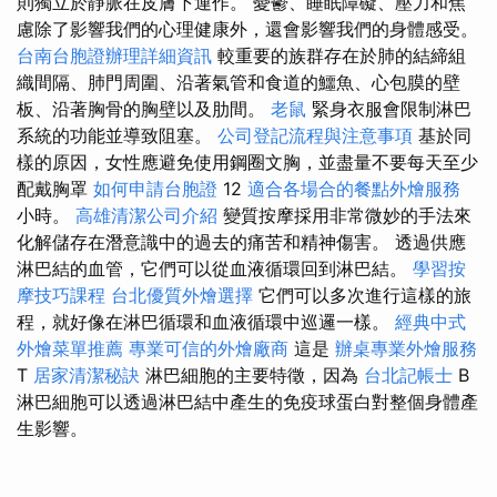
則獨立於靜脈在皮膚下運作。 憂鬱、睡眠障礙、壓力和焦
慮除了影響我們的心理健康外，還會影響我們的身體感受。
台南台胞證辦理詳細資訊
較重要的族群存在於肺的結締組
織間隔、肺門周圍、沿著氣管和食道的鱷魚、心包膜的壁
板、沿著胸骨的胸壁以及肋間。
老鼠
緊身衣服會限制淋巴
系統的功能並導致阻塞。
公司登記流程與注意事項
基於同
樣的原因，女性應避免使用鋼圈文胸，並盡量不要每天至少
配戴胸罩
如何申請台胞證
12
適合各場合的餐點外燴服務
小時。
高雄清潔公司介紹
變質按摩採用非常微妙的手法來
化解儲存在潛意識中的過去的痛苦和精神傷害。 透過供應
淋巴結的血管，它們可以從血液循環回到淋巴結。
學習按
摩技巧課程
台北優質外燴選擇
它們可以多次進行這樣的旅
程，就好像在淋巴循環和血液循環中巡邏一樣。
經典中式
外燴菜單推薦
專業可信的外燴廠商
這是
辦桌專業外燴服務
T
居家清潔秘訣
淋巴細胞的主要特徵，因為
台北記帳士
B
淋巴細胞可以透過淋巴結中產生的免疫球蛋白對整個身體產
生影響。