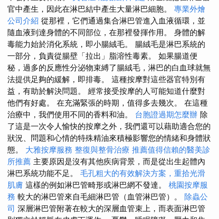
官中產生，因此在淋巴結中產生大量淋巴細胞。
專業外燴
公司介紹
從那裡，它們通過集合淋巴管進入血液循環，並
隨血液到達身體的不同部位，在那裡發揮作用。 身體的解
毒能力始於消化系統，即小腸絨毛。 腸絨毛是淋巴系統的
一部分，負責從腸壁「拉出」脂溶性毒素。 如果腸道便
秘，過多的反應性分泌物束縛了腸絨毛，淋巴的白血球就無
法提供足夠的緩解，即排毒。 這種按摩對這些器官特別有
益，有助於解決問題。 經常接受按摩的人可能知道什麼對
他們有好處。 在充滿緊張的時期，值得多去幾次。 在這種
治療中，我們使用不同的香料和油。
台胞證過期怎麼辦
除
了這是一次令人愉快的按摩之外，我們還可以藉助適合您的
狀況、問題和心情的特殊精油來積極影響您的情緒和身體狀
態。
大雅按摩服務
整復與整骨治療
推薦值得信賴的醫美診
所推薦
主要原因是沒有其他疾病背景，而是從出生起體內
淋巴系統功能不足。
毛孔粗大的有效解決方案，重拾光滑
肌膚
這樣的例如淋巴管畸形或淋巴網不發達。
桃園按摩服
務
較大的淋巴管來自毛細淋巴管（血管淋巴管）。
除蟲公
司
深層淋巴管附著在較大的深層血管束上，而表面淋巴管