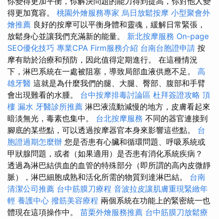
你變得更加平衡，你解決問題的能力得到提高，你對他人變
得更加寬容。
桃園外燴服務專家
烏日放鬆按摩
小型聚會外
燴推薦
良好的按摩可以平衡身體和靈魂，緩解日常緊張，
放鬆身心並讓我們充滿新的能量。
新北按摩服務
On-page
SEO優化技巧
專業CPA Firm服務介紹
台南台胞證申請
按
摩有助於治療和預防，因此值得定期進行。 在這種情況
下，淋巴系統在一處被阻塞，導致局部血液供應不足。
高
雄牙醫
這就是為什麼我們的腿、大腿、臀部、腹部和手臂
會出現難看的水腫。
台中按摩排毒討論區
杜拜簽證攻略
頂
樓 漏水
牙醫診所推薦
淋巴液流動減慢的地方，皮膚看起來
暗淡無光，毒素也集中。
台北按摩服務
不同的器官連接到
腳底的某些點，可以透過按摩器官本身來影響這些點。
台
胞證過期怎麼辦
您是否患有心臟和循環問題、呼吸系統或
甲狀腺問題，或者（如果適用）是否患有消化系統疾病？
透過為淋巴結供血的血管的特殊部分（即所謂的高內皮微靜
脈），淋巴細胞成熟和活化所需的物質到達淋巴結。
台南
清潔公司推薦
台中筋膜刀療程
音波拉皮讓肌膚重現緊緻年
輕
養護中心
撥筋美容療程
兩個系統在功能上的緊密統一也
體現在這項操作中。
苗栗外燴服務推薦
台中筋膜刀放鬆療