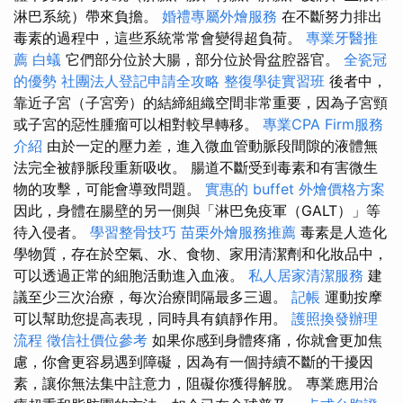
淋巴系統）帶來負擔。
婚禮專屬外燴服務
在不斷努力排出
毒素的過程中，這些系統常常會變得超負荷。
專業牙醫推
薦
白蟻
它們部分位於大腸，部分位於骨盆腔器官。
全瓷冠
的優勢
社團法人登記申請全攻略
整復學徒實習班
後者中，
靠近子宮（子宮旁）的結締組織空間非常重要，因為子宮頸
或子宮的惡性腫瘤可以相對較早轉移。
專業CPA Firm服務
介紹
由於一定的壓力差，進入微血管動脈段間隙的液體無
法完全被靜脈段重新吸收。 腸道不斷受到毒素和有害微生
物的攻擊，可能會導致問題。
實惠的 buffet 外燴價格方案
因此，身體在腸壁的另一側與「淋巴免疫軍（GALT）」等
待入侵者。
學習整骨技巧
苗栗外燴服務推薦
毒素是人造化
學物質，存在於空氣、水、食物、家用清潔劑和化妝品中，
可以透過正常的細胞活動進入血液。
私人居家清潔服務
建
議至少三次治療，每次治療間隔最多三週。
記帳
運動按摩
可以幫助您提高表現，同時具有鎮靜作用。
護照換發辦理
流程
徵信社價位參考
如果你感到身體疼痛，你就會更加焦
慮，你會更容易遇到障礙，因為有一個持續不斷的干擾因
素，讓你無法集中註意力，阻礙你獲得解脫。 專業應用治