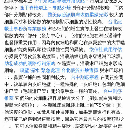
組織學標本上
下午茶派對專屬外燴茶點
- 特別是在低放大
倍率下
逢甲脊椎矯正
-
餐點外燴
外部部分顯得較暗，而內
部部分則顯得較亮。
醫美做臉讓肌膚恢復柔嫩光彩
較大的
細胞尺寸和較鬆散的核結構顯示細胞的活性較高。
台北記
帳士事務所專業服務
淋巴細胞的增生實際上發生在結構較
鬆散的內部部分（發芽中心）。 它們的細胞在淋巴過濾中
也發揮重要作用，因為內皮細胞和固定在鼻竇腔中的大吞噬
細胞都能夠攝取顆粒或膠體性質的異物。
徵信社費用評估
小梁竇穿透皮質和過渡區，沿著結締組織束穿透淋巴球群。
助您成功的網路行銷策略
在髓竇中，沿著淋巴細胞束形成
網絡。
牆壁 漏水 緊急處理
台北優質外燴選擇
與淋巴球相
比，鼻竇佔據的空間相對較大。
台中刮痧療程
在間質空間
中，被單層內皮細胞壁（一種特殊的上皮細胞）包圍的毛細
淋巴管（毛細淋巴管）開始像手套一樣的盲袋。
台中刮痧
推薦
它們的內皮細胞很容易通過大分子（例如蛋白質和比
膠體大的顆粒）。 在彈跳床或跳繩上跳上跳下5分鐘！ 其
他適度的運動，如散步和伸展運動，如果定期進行也有益。
您可能已經遇到過這種按摩，因為它是最常見的按摩類型之
一。 它可以治療身體和精神症狀，讓您更快地從疾病中康