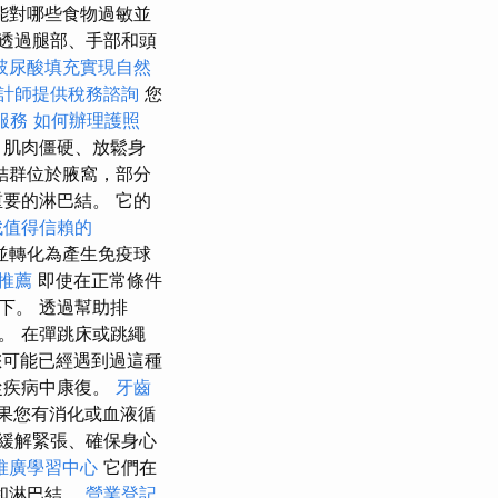
能對哪些食物過敏並
透過腿部、手部和頭
玻尿酸填充實現自然
計師提供稅務諮詢
您
服務
如何辦理護照
、肌肉僵硬、放鬆身
結群位於腋窩，部分
要的淋巴結。 它的
找值得信賴的
並轉化為產生免疫球
推薦
即使在正常條件
下。 透過幫助排
。 在彈跳床或跳繩
您可能已經遇到過這種
從疾病中康復。
牙齒
果您有消化或血液循
緩解緊張、確保身心
推廣學習中心
它們在
和淋巴結。
營業登記