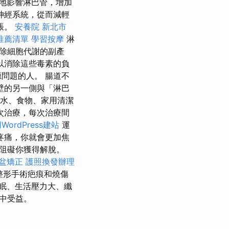
柔地影響淋巴管，增加
神經系統，從而減輕
脹。
安養院 新北市
推薦清單
學習按摩
淋
除細胞代謝的副產
以消除這些毒素的負
問題的人。 腸道不
壁的另一側與「淋巴
水、食物、家用清潔
次治療，每次治療間
WordPress建站
運
疼痛，你就會更加焦
阻礙你獲得解脫。
盆矯正
護照換發辦理
整形手術疤痕和燒傷
眠、生活壓力大、纖
中受益。