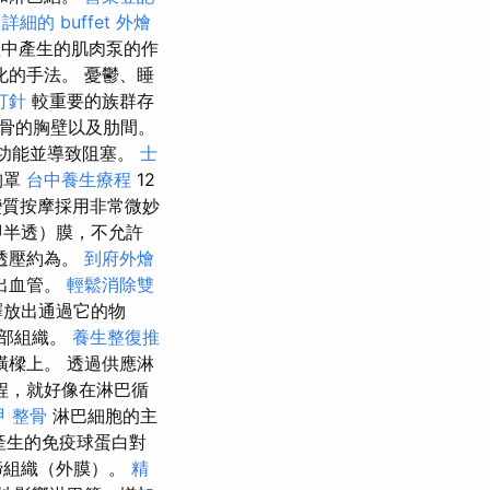
s
詳細的 buffet 外燴
中產生的肌肉泵的作
化的手法。 憂鬱、睡
打針
較重要的族群存
骨的胸壁以及肋間。
功能並導致阻塞。
士
胸罩
台中養生療程
12
變質按摩採用非常微妙
即半透）膜，不允許
透壓約為。
到府外燴
出血管。
輕鬆消除雙
釋放出通過它的物
部組織。
養生整復推
樑上。 透過供應淋
程，就好像在淋巴循
甲 整骨
淋巴細胞的主
產生的免疫球蛋白對
締組織（外膜）。
精