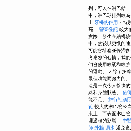
列，可以在淋巴結上
中，淋巴球排列較
上
牙橋的作用
- 
亮。
營業登記
較大
實際上發生在結構較
中，然後以更慢的速
可能會堵塞並停滯多
考慮您的心情，我們
們會使用較弱和較強
的運動。 2.除了
最佳功能而努力的。
這是一次令人愉快的
緒和身體狀態。
值
能不足。
旅行社護
範
較大的淋巴管來
束上，而表面淋巴管
理過程的影響。
中
師
外牆 漏水
避免食