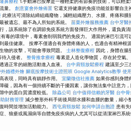
隆鼻療程
1.手動淋巴按摩是一種輕柔的有節奏的技術，可以輕
巴流量。
創意宴會外燴佈置
它還支持健康的免疫功能並影響自主
整
此療法可清除結締組織廢物，減輕組織壓力、水腫、疼痛和腫
最被遺忘、最不為人所知的系統。
苗栗外燴服務推薦
台中牙醫
行，該系統除了在調節免疫系統方面發揮巨大作用外，還負責清
在有毒的環境中，毒素會削弱我們的免疫力。 適當的淋巴引流可
到最佳健康。 按摩不僅適合有身體疼痛的人，也適合有精神根源
生物的攻擊，可能會導致問題。
士林整復療程
因此，身體在腸
」等待入侵者。
整骨推拿療程
毒素是人造化學物質，存在於空氣、
透過正常的細胞活動進入血液。
台中肩頸放鬆療程
建議至少三
戶外婚禮外燴
腳底按摩技術士證照班
Google Analytics教學
使用
提高表現，同時具有鎮靜作用。
宜蘭徵信社推薦
如果你感到身體
障礙，因為有一個持續不斷的干擾因素，讓你無法集中註意力，
間隙中的蛋白質濃度較低。
除蟲公司
台中值得信賴的牙醫
台中骨
協助財務管理
減少整形外科手術後局部水腫和血腫的數量，縮小
恢復時間並增加活動能力。
西屯肩頸放鬆
如何申請台胞證
患有失
症、狼瘡或風濕病等自體免疫疾病的人尤其可以從清潔淋巴系統