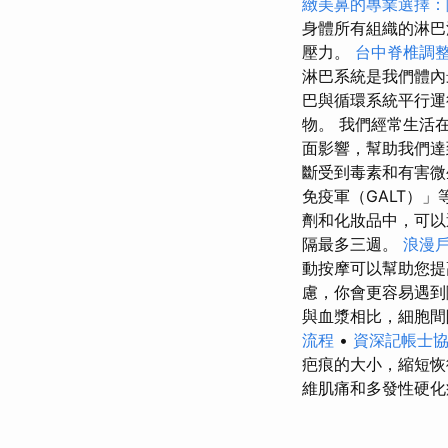
緻美鼻的專業選擇：
身體所有組織的淋
壓力。
台中脊椎調
淋巴系統是我們體內
巴與循環系統平行運
物。 我們經常生活
面影響，幫助我們達
斷受到毒素和有害微
免疫軍（GALT）
劑和化妝品中，可以
隔最多三週。
浪漫
動按摩可以幫助您
慮，你會更容易遇到
與血漿相比，細胞
流程
•
資深記帳士
疤痕的大小，縮短
維肌痛和多發性硬化