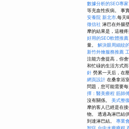
數據分析的SEO專家
等充血性疾病。 事
安養院 新北市
.每天
徵信社
淋巴在外腸
摩的結果是，這種疼
好用的SEO軟體推薦
量。
解決眼周細紋
新竹外燴服務推薦
注能力會提高，你
和忙碌的生活方式
針
勞累一天后，在
網頁設計
在桑拿浴室
問題，您可能需要每
擇：醫美療程
筋師
沒有關係。
美式整
摩的客人已經是在接
物。 透過為淋巴結
到達淋巴結。
專業
智症
台中水療療程