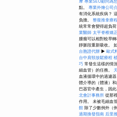
摩
專業SEO顧問為
點。
專業外燴公司
有消化系統疾病？ 
負擔。
整復推拿療
統常常會變得超負
業醫師
太平脊椎矯
腫瘤可以相對較早
靜脈段重新吸收。 
台胞證代辦
▶
歐式
台中肩頸放鬆療程
巧
常發生這樣的情況
細血管）的任務。
血液循環中的過濾
體介導的（體液）和
巴器官中產生，因此
北會計事務所
從那裡
作用。 未被毛細血
館
除了少數例外（
過期換發指南
后里