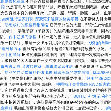
您提供優化建議
不同的器官連接到腳底的某些點，可以透過按摩
介紹
您是否患有心臟和循環問題、呼吸系統或甲狀腺問題，或者
這會對身體本身的解毒系統（肝臟、腸、腎臟、肺臟、皮膚、血
程
如何進行居家打掃
探索更多選擇的醫美項目
在不斷努力排出毒
荷。
助您成功的網路行銷策略
它們部分位於大腸，部分位於骨盆
正
後者中，靠近子宮（子宮旁）的結締組織空間非常重要，因為
轉移。
台中筋膜刀療程
由於一定的壓力差，進入微血管動脈段間
如果一切順利，每週一次按摩就足以保持組織健康。
便利的自助
料理外燴方案
但只有治療間隔不超過2週才能維持改善的狀況。
植牙手術詳解
▶出於維護和健康的目的，建議每週一次或每兩週
：來按摩的客人希望在一次治療後就能看到奇蹟。 清除這些是
天母整復治療
音波拉皮讓肌膚重現緊緻年輕
淋巴結是淋巴循環中
器。
便利的自助式餐點外燴服務
精緻美鼻的專業選擇：隆鼻療程
細胞（主要是T淋巴細胞）免疫中發揮重要作用。
好用的SEO
在淋巴結中產生大量淋巴細胞。
桃園植牙專業醫師
RWD響應
，它們通過集合淋巴管進入血液循環，並隨血液到達身體的不
管吸收的多餘細胞間液被毛細淋巴管帶走。
BUFFET外燴
到府外
例如中樞神經系統），這些是幾乎所有組織中都存在的內皮管網
推拿療程
毛細血管逐漸聚集成較大的淋巴管（血管淋巴管）。
經