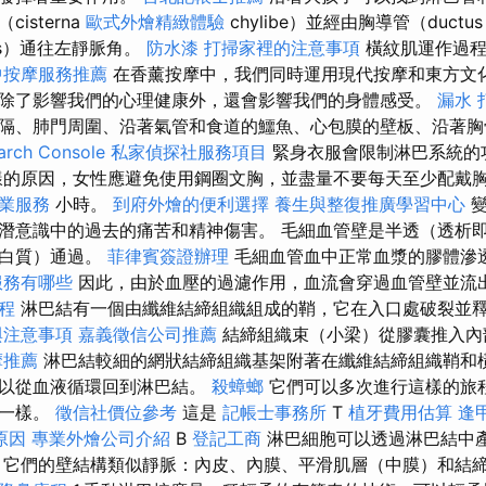
isterna
歐式外燴精緻體驗
chylibe）並經由胸導管（ductu
icus）通往左靜脈角。
防水漆
打掃家裡的注意事項
橫紋肌運作過程
中按摩服務推薦
在香薰按摩中，我們同時運用現代按摩和東方文
除了影響我們的心理健康外，還會影響我們的身體感受。
漏水 
隔、肺門周圍、沿著氣管和食道的鱷魚、心包膜的壁板、沿著胸
ch Console
私家偵探社服務項目
緊身衣服會限制淋巴系統的
的原因，女性應避免使用鋼圈文胸，並盡量不要每天至少配戴
業服務
小時。
到府外燴的便利選擇
養生與整復推廣學習中心
潛意識中的過去的痛苦和精神傷害。 毛細血管壁是半透（透析
蛋白質）通過。
菲律賓簽證辦理
毛細血管血中正常血漿的膠體滲
服務有哪些
因此，由於血壓的過濾作用，血流會穿過血管壁並流
程
淋巴結有一個由纖維結締組織組成的鞘，它在入口處破裂並
與注意事項
嘉義徵信公司推薦
結締組織束（小梁）從膠囊推入內
摩推薦
淋巴結較細的網狀結締組織基架附著在纖維結締組織鞘和橫
可以從血液循環回到淋巴結。
殺蟑螂
它們可以多次進行這樣的旅
邏一樣。
徵信社價位參考
這是
記帳士事務所
T
植牙費用估算
逢
原因
專業外燴公司介紹
B
登記工商
淋巴細胞可以透過淋巴結中
 它們的壁結構類似靜脈：內皮、內膜、平滑肌層（中膜）和結