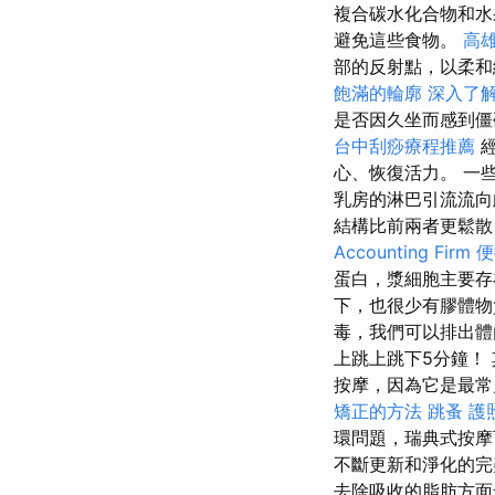
複合碳水化合物和水
避免這些食物。
高
部的反射點，以柔和
飽滿的輪廓
深入了解
是否因久坐而感到
台中刮痧療程推薦
心、恢復活力。 一
乳房的淋巴引流流向
結構比前兩者更鬆散
Accounting Firm
便
蛋白，漿細胞主要
下，也很少有膠體物
毒，我們可以排出體
上跳上跳下5分鐘！
按摩，因為它是最常
矯正的方法
跳蚤
護
環問題，瑞典式按
不斷更新和淨化的完
去除吸收的脂肪方