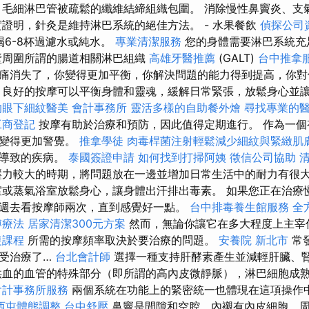
毛細淋巴管被疏鬆的纖維結締組織包圍。 消除慢性鼻竇炎、支
實證明，針灸是維持淋巴系統的絕佳方法。 - 水果餐飲
偵探公司
喝6-8杯過濾水或純水。
專業清潔服務
您的身體需要淋巴系統充
壁周圍所謂的腸道相關淋巴組織
高雄牙醫推薦
(GALT)
台中推拿
痛消失了，你變得更加平衡，你解決問題的能力得到提高，你對
良好的按摩可以平衡身體和靈魂，緩解日常緊張，放鬆身心並
的眼下細紋醫美
會計事務所
靈活多樣的自助餐外燴
尋找專業的
工商登記
按摩有助於治療和預防，因此值得定期進行。 作為一個
會變得更加警覺。
推拿學徒
肉毒桿菌注射輕鬆減少細紋與緊緻肌
而導致的疾病。
泰國簽證申請
如何找到打掃阿姨
徵信公司協助
壓力較大的時期，將問題放在一邊並增加日常生活中的耐力有很
或蒸氣浴室放鬆身心，讓身體出汗排出毒素。 如果您正在治療
週去看按摩師兩次，直到感覺好一點。
台中排毒養生館服務
全
傅療法
居家清潔300元方案
然而，無論你讓它在多大程度上主宰
復課程
所需的按摩頻率取決於要治療的問題。
安養院 新北市
常
受治療了…
台北會計師
選擇一種支持肝酵素產生並減輕肝臟、
供血的血管的特殊部分（即所謂的高內皮微靜脈），淋巴細胞成
會計事務所服務
兩個系統在功能上的緊密統一也體現在這項操作
西屯體態調整
台中舒壓
鼻竇是間隙和空腔，內襯有內皮細胞，