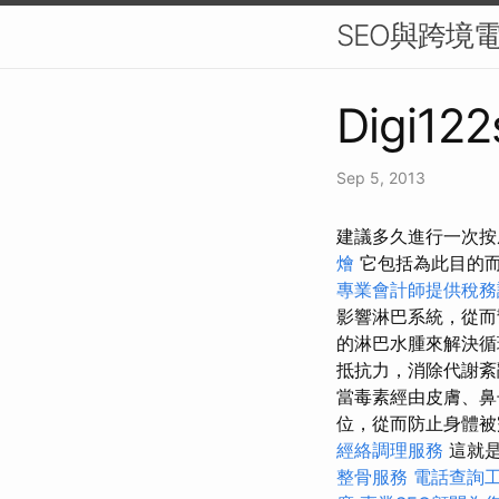
SEO與跨境
Digi122
Sep 5, 2013
建議多久進行一次按
燴
它包括為此目的
專業會計師提供稅務
影響淋巴系統，從
的淋巴水腫來解決
抵抗力，消除代謝
當毒素經由皮膚、鼻
位，從而防止身體被
經絡調理服務
這就是
整骨服務
電話查詢