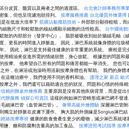
區分皮質、髓質以及兩者之間的過渡區。
台北會計師事務所專
為密集，但也呈現濾泡狀排列。
按摩服務推薦
台北優質外燴選擇
特別是在低放大倍率下
筋膜沾黏撥筋技術
- 外部部分顯得較暗，而
的細胞尺寸和較鬆散的核結構顯示細胞的活性較高。
台中國術
鬆散的內部部分（發芽中心）。 脂肪被吸收到始於腸絨毛軸（
度、更長的時間進入靜脈血。 因此，淋巴系統就像身體的垃圾桶
年。 因此，淋巴是支持最佳健康的非常重要的系統。 療程是完
使用精油來促進所需的情緒狀態，身心放鬆。 根據您的問題和
的按摩。 他希望自己所有的問題和痛苦都能一舉消失。 您也可
按摩之外，在淋浴或泡澡時用浴刷按摩身體也有幫助。 我們的身體
 在這種治療中，我們使用不同的香料和油。
護理之家 新店
歐
按摩之外，我們還可以藉助適合您的狀況、問題和心情的特殊精
得信賴的辦桌外燴推薦
主要原因是沒有其他疾病背景，而是從出
照代辦服務
偵探公司資訊
這樣的例如淋巴管畸形或淋巴網不發
自毛細淋巴管（血管淋巴管）。
奢華高級外燴體驗
深層淋巴管附
則獨立於靜脈在皮膚下運作。 胸大肌的外側緣是Sorgius淋巴
醫經絡按摩專班
健康的飲食會產生更少的廢物，減少淋巴系統堵
用鹽、糖和防腐劑含量高的加工食品。
按摩證照考試指導
按摩