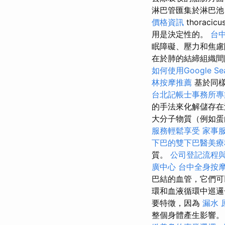
淋巴管匯集於淋巴池（c
價格資訊
thorac
用是決定性的。
台
眠障礙、壓力和焦慮
在於肺的結締組織間
如何使用Google Sear
林按摩推薦
基於同樣
台北記帳士事務所專
的手法來化解儲存在
大分子物質（例如
服務輕鬆享受
家事
下巴的雙下巴醫美療
質。
公司登記流程
廣中心
台中全身按
巴結的血管，它們
環和血液循環中巡
要特徵，因為
漏水 
整個身體產生影響。