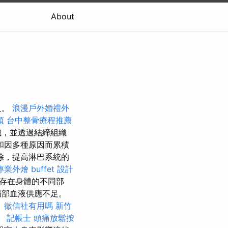
About
及。
浪漫戶外婚禮外
項
台中整骨療程推薦
織，並透過結締組織
和因多種原因而累積
除，提高淋巴系統的
專業外燴 buffet 設計
存在身體的不同部
局部血液供應不足。
。
徵信社有用嗎
新竹
。
記帳士
頭痛放鬆按