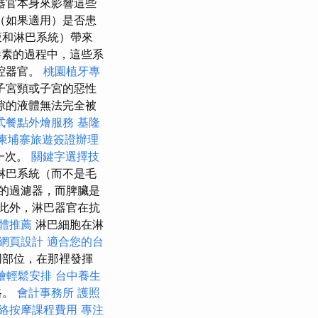
器官本身來影響這些
（如果適用）是否患
液和淋巴系統）帶來
素的過程中，這些系
腔器官。
桃園植牙專
子宮頸或子宮的惡性
隙的液體無法完全被
式餐點外燴服務
基隆
柬埔寨旅遊簽證辦理
一次。
關鍵字選擇技
淋巴系統（而不是毛
的過濾器，而脾臟是
此外，淋巴器官在抗
軟體推薦
淋巴細胞在淋
式網頁設計
適合您的台
同部位，在那裡發揮
燴輕鬆安排
台中養生
路。
會計事務所
護照
絡按摩課程費用
專注