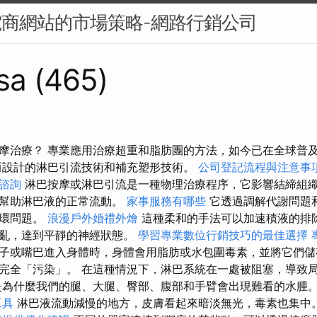
電商網站的市場策略-網路行銷公司
sa (465)
摩治療？ 專業應用治療超重和脂肪團的方法，如今已在全球普
而設計的淋巴引流技術和補充塑形技術。
公司登記流程與注意事
諮詢
淋巴按摩或淋巴引流是一種物理治療程序，它影響結締組
而幫助淋巴液的正常流動。
家事服務有哪些
它透過調解代謝問題
循環問題。
浪漫戶外婚禮外燴
這種柔和的手法可以加速積液的排
紊亂，達到平靜的神經狀態。
學習專業數位行銷技巧的最佳選擇
子或嘴巴進入身體時，身體會用脂肪或水包圍毒素，並將它們儲
完全「污染」。 在這種情況下，淋巴系統在一處被阻塞，導致
為什麼我們的腿、大腿、臀部、腹部和手臂會出現難看的水腫
工具
淋巴液流動減慢的地方，皮膚看起來暗淡無光，毒素也集中