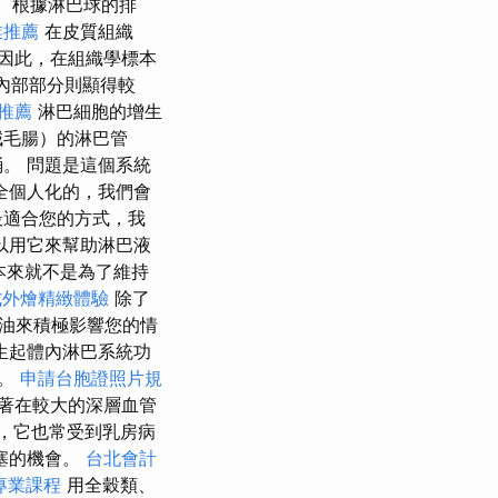
根據淋巴球的排
業推薦
在皮質組織
因此，在組織學標本
內部部分則顯得較
館推薦
淋巴細胞的增生
絨毛腸）的淋巴管
。 問題是這個系統
全個人化的，我們會
最適合您的方式，我
以用它來幫助淋巴液
本來就不是為了維持
式外燴精緻體驗
除了
油來積極影響您的情
生起體內淋巴系統功
達。
申請台胞證照片規
著在較大的深層血管
結，它也常受到乳房病
塞的機會。
台北會計
專業課程
用全穀類、