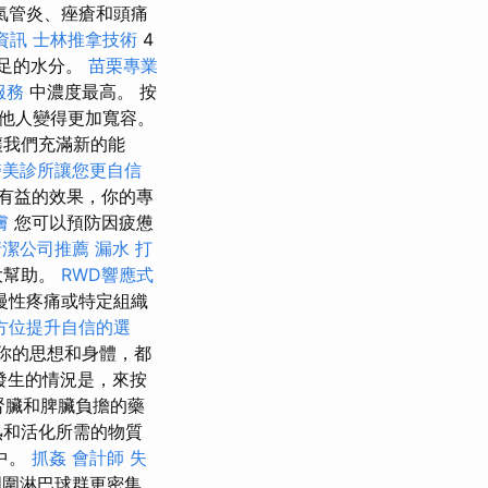
氣管炎、痤瘡和頭痛
資訊
士林推拿技術
4
足的水分。
苗栗專業
服務
中濃度最高。 按
他人變得更加寬容。
讓我們充滿新的能
醫美診所讓您更自信
有益的效果，你的專
膚
您可以預防因疲憊
清潔公司推薦
漏水 打
大幫助。
RWD響應式
慢性疼痛或特定組織
方位提升自信的選
你的思想和身體，都
發生的情況是，來按
腎臟和脾臟負擔的藥
熟和活化所需的物質
中。
抓姦
會計師
失
周圍淋巴球群更密集。