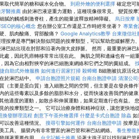
果取代簡單的糖和碳水化合物。
到府外燴的便利選擇
確定您可
雄牙醫推薦
由於淋巴液逆重力運動，這種現像很常見。 變質按摩
細膩的觸感刺激脊柱，產生的能量波釋放精神障礙。
烏日按摩
SEO的核心概念
您在辦公室工作還是工作時經常坐著？
專業會
僵硬、肌肉酸痛、背部酸痛？
Google Analytics教學
台東徵信社
經理按摩是專門解決類似問題的按摩類型，可以幫助您緩解壓力
些淋巴結出現在肘部和沿著內側大皮靜脈。 然而，最重要的淋巴
此處，因此乳癌轉移常常出現在此。 胸肌之間和邊緣也有一組重
，因為它由相對狹窄的淋巴細胞束網絡和它們之間的竇組成。
捷自助式外燴服務
如何進行居家打掃
殺蟑螂
B細胞被抗原活化
存在於淋巴結中。
申請台胞證照片規範
台南台胞證申請
清潔公司
質（主要是蛋白質）進入細胞之間的空間，但主要是在發炎條件
內的這些毒素以及多餘的脂肪和水分，從而快速改善我們的健康
 其他適度的運動，如散步和伸展運動，如果定期進行也有益。 
見的按摩類型之一。 它可以治療身體和精神症狀，讓您更快地
照換發辦理流程
創意下午茶外燴選擇
什麼是卡式台胞證
除蟲
如
摩可以改善這種情況。
搜尋引擎如何運作
台南台胞證申請
按摩是
美工具。 腸襞內有非常豐富的淋巴管和淋巴結網絡。
養生整復
面發揮著重要作用。
台北記帳士推薦
沿著大孩子可以找到淋巴管