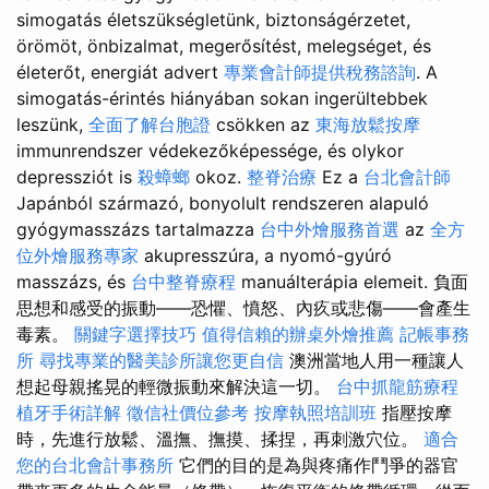
simogatás életszükségletünk, biztonságérzetet,
örömöt, önbizalmat, megerősítést, melegséget, és
életerőt, energiát advert
專業會計師提供稅務諮詢
. A
simogatás-érintés hiányában sokan ingerültebbek
leszünk,
全面了解台胞證
csökken az
東海放鬆按摩
immunrendszer védekezőképessége, és olykor
depressziót is
殺蟑螂
okoz.
整脊治療
Ez a
台北會計師
Japánból származó, bonyolult rendszeren alapuló
gyógymasszázs tartalmazza
台中外燴服務首選
az
全方
位外燴服務專家
akupresszúra, a nyomó-gyúró
masszázs, és
台中整脊療程
manuálterápia elemeit. 負面
思想和感受的振動——恐懼、憤怒、內疚或悲傷——會產生
毒素。
關鍵字選擇技巧
值得信賴的辦桌外燴推薦
記帳事務
所
尋找專業的醫美診所讓您更自信
澳洲當地人用一種讓人
想起母親搖晃的輕微振動來解決這一切。
台中抓龍筋療程
植牙手術詳解
徵信社價位參考
按摩執照培訓班
指壓按摩
時，先進行放鬆、溫撫、撫摸、揉捏，再刺激穴位。
適合
您的台北會計事務所
它們的目的是為與疼痛作鬥爭的器官