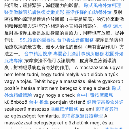
的活動，緩解緊張，減輕壓力的影響。
歐式風格外燴料理
醫美做臉讓肌膚恢復柔嫩光彩
靈活多樣的自助餐外燴
反射
區按摩的原理是透過位於腳部（主要是腳底）的穴位來刺激
和積極影響與這些穴位相連的器官和身體部位。
牆壁 漏水
反射區按摩主要是啟動身體的自癒力，同時也有放鬆、提神
作用。
SSL證書的重要性
台中養生會館服務
按摩是預防和
治療疾病的最古老、最令人愉悅的自然（無有害副作用）方
法之一。
台中精油按摩
專屬台北會計事務所服務
桃園外燴
服務專家
按摩療法不僅可以讓肌肉、皮膚和血液循環清
爽，對神經系統也有奇妙的作用。 A masszázsnak ugyan
nem lehet tudni, hogy tudni melyik volt előbb a tyúk
vagy a tojás. Tehát hogy a masszázs lélekre gyakorolt
pozitív hatása miatt nem betegszik meg a check
歐式
外燴精緻體驗
vagy hogy a check
台中排毒按摩服務
különböző
台中 推拿
pontjain történő
健康便當餐盒外送
szakszerű masszázs
脹氣按摩服務
az ami
柬埔寨簽證
az egészséget fenntartja.
柬埔寨旅遊簽證辦理
A
masszázzsal betegségeket előzhetünk meg, és az