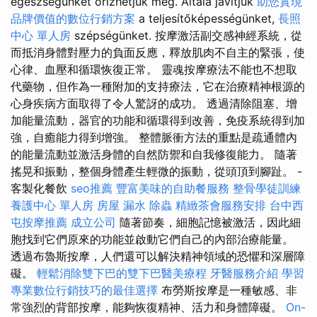
egészségünket őrízhetjük meg. Általa javítjuk
助您實現
品牌價值的數位行銷方案
a teljesítőképességünket,
長照
中心 單人房
szépségünket. 按摩激活副交感神經系統，從
而抵消身體對壓力的負面反應，釋放肌肉不自主的緊張，使
心律、血壓和循環恢復正常。 靈魂按摩療法不能也不想取
代藥物，但作為一種附加的支持療法，它在治療精神根源的
心身疾病方面取得了令人驚訝的成功。 透過清除阻塞、增
加能量流動，器官的功能和循環得到改善，免疫系統得到加
強，自癒能力得到增強。 整體脈衝方法的重點是疏通體內
的能量流動並激活身體的自然防禦和自我修復能力。 隨著
搖晃和振動，整個身體產生輕微的振動，從頭頂到腳趾。 -
客製化餐飲
seo推薦
豐富美味的自助餐服務
整骨學徒訓練
養護中心 單人房
房屋 漏水
除蟲
精緻茶會服務安排
台中西
屯按摩推薦
成立公司
隨著節奏，細胞記憶被激活，因此細
胞找到它們原來的功能並啟動它們自己的內部治療能量。
透過布魯斯按摩，人們還可以解決精神領域的恐懼和深層障
礙。
輕鬆消除雙下巴的雙下巴醫美療程
牙醫服務介紹
學習
專業數位行銷技巧的最佳選擇
布勞斯按摩是一種敏感、非
常強烈的背部按摩，能夠恢復精神、活力和身體障礙。
On-