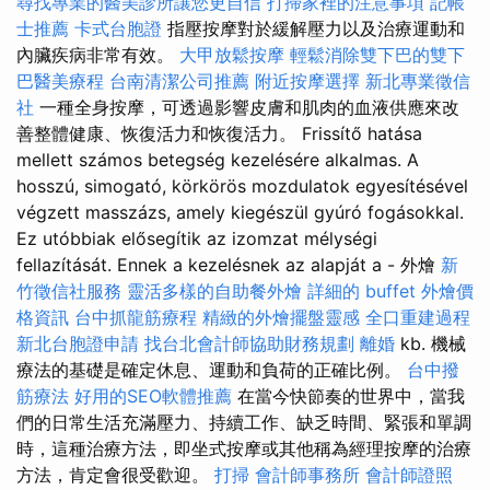
尋找專業的醫美診所讓您更自信
打掃家裡的注意事項
記帳
士推薦
卡式台胞證
指壓按摩對於緩解壓力以及治療運動和
內臟疾病非常有效。
大甲放鬆按摩
輕鬆消除雙下巴的雙下
巴醫美療程
台南清潔公司推薦
附近按摩選擇
新北專業徵信
社
一種全身按摩，可透過影響皮膚和肌肉的血液供應來改
善整體健康、恢復活力和恢復活力。 Frissítő hatása
mellett számos betegség kezelésére alkalmas. A
hosszú, simogató, körkörös mozdulatok egyesítésével
végzett masszázs, amely kiegészül gyúró fogásokkal.
Ez utóbbiak elősegítik az izomzat mélységi
fellazítását. Ennek a kezelésnek az alapját a - 外燴
新
竹徵信社服務
靈活多樣的自助餐外燴
詳細的 buffet 外燴價
格資訊
台中抓龍筋療程
精緻的外燴擺盤靈感
全口重建過程
新北台胞證申請
找台北會計師協助財務規劃
離婚
kb. 機械
療法的基礎是確定休息、運動和負荷的正確比例。
台中撥
筋療法
好用的SEO軟體推薦
在當今快節奏的世界中，當我
們的日常生活充滿壓力、持續工作、缺乏時間、緊張和單調
時，這種治療方法，即坐式按摩或其他稱為經理按摩的治療
方法，肯定會很受歡迎。
打掃
會計師事務所
會計師證照