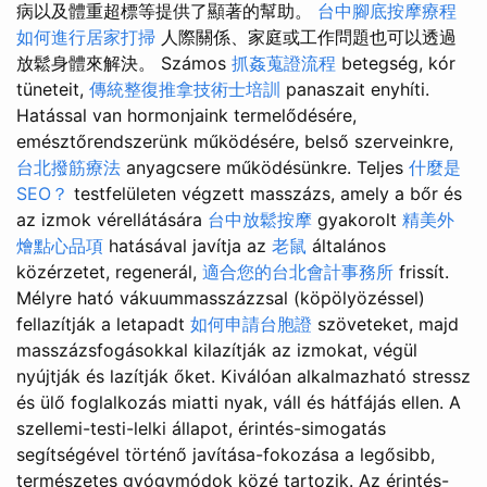
病以及體重超標等提供了顯著的幫助。
台中腳底按摩療程
如何進行居家打掃
人際關係、家庭或工作問題也可以透過
放鬆身體來解決。 Számos
抓姦蒐證流程
betegség, kór
tüneteit,
傳統整復推拿技術士培訓
panaszait enyhíti.
Hatással van hormonjaink termelődésére,
emésztőrendszerünk működésére, belső szerveinkre,
台北撥筋療法
anyagcsere működésünkre. Teljes
什麼是
SEO？
testfelületen végzett masszázs, amely a bőr és
az izmok vérellátására
台中放鬆按摩
gyakorolt
精美外
燴點心品項
hatásával javítja az
老鼠
általános
közérzetet, regenerál,
適合您的台北會計事務所
frissít.
Mélyre ható vákuummasszázzsal (köpölyözéssel)
fellazítják a letapadt
如何申請台胞證
szöveteket, majd
masszázsfogásokkal kilazítják az izmokat, végül
nyújtják és lazítják őket. Kiválóan alkalmazható stressz
és ülő foglalkozás miatti nyak, váll és hátfájás ellen. A
szellemi-testi-lelki állapot, érintés-simogatás
segítségével történő javítása-fokozása a legősibb,
természetes gyógymódok közé tartozik. Az érintés-