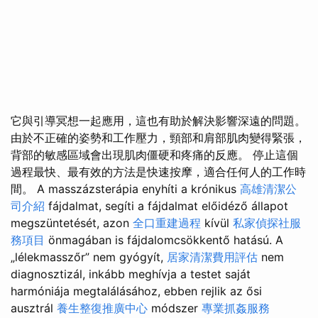
它與引導冥想一起應用，這也有助於解決影響深遠的問題。
由於不正確的姿勢和工作壓力，頸部和肩部肌肉變得緊張，
背部的敏感區域會出現肌肉僵硬和疼痛的反應。 停止這個
過程最快、最有效的方法是快速按摩，適合任何人的工作時
間。 A masszázsterápia enyhíti a krónikus
高雄清潔公
司介紹
fájdalmat, segíti a fájdalmat előidéző állapot
megszüntetését, azon
全口重建過程
kívül
私家偵探社服
務項目
önmagában is fájdalomcsökkentő hatású. A
„lélekmasszőr” nem gyógyít,
居家清潔費用評估
nem
diagnosztizál, inkább meghívja a testet saját
harmóniája megtalálásához, ebben rejlik az ősi
ausztrál
養生整復推廣中心
módszer
專業抓姦服務