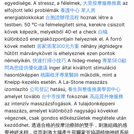
egyedisége. A stressz, a félelmek,
大里按摩服務推薦
az
elfojtott lelki problémák
養護中心 單人房
energiablokkokat
台胞證辦理流程
hoznak létre a
testben. 50 °C-ra felmelegített sima, kerekre csiszolt
kövek képezik, melyekből 40-et a check
白蟻
különböző energiaközpontjain helyeznek el. A forró
kövek mellett
居家清潔300元方案
néhány jéghidegre
hűtött márványkövet is elhelyeznek ezen pontok
némelyikén.
快速打掃小技巧
A hideg-meleg
專業SEO顧
問為您提供優化建議
inger által kiváltott stimuláció
hasonlóképpen
桃園植牙專業醫師
működik, mint a
Kneipp-kezelés esetén. A La-Stone masszázs
izomlazító
公司登記
hatású,
養生與整復推廣學習中心
amelyet tovább
台中市按摩
fokoznak
高品質外燴服務
az intenzív masszázsfogások. A tulajdonképpeni
masszázs, amelyet különböző nagyságú kövekkel
végeznek, csak gondos előkészületek megtétele után
kezdődhet. 透過合格的按摩治療師的雙手，刺激組織的感
覺神經末梢，從而刺激大腦產生荷爾蒙並協調植物神經系統