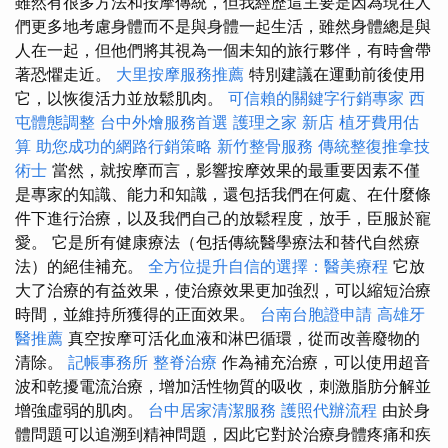
雖然有很多方法和按摩傳統，但我經歷這主要是因為現在人
們更多地考慮身體而不是與身體一起生活，雖然身體總是與
人在一起，但他們將其視為一個未知的旅行夥伴，有時會帶
著恐懼走近。
大里按摩服務推薦
特別建議在運動前後使用
它，以恢復活力並放鬆肌肉。
可信賴的關鍵字行銷專家
西
屯體態調整
台中外燴服務首選
護理之家 新店
植牙費用估
算
助您成功的網路行銷策略
新竹整骨服務
傳統整復推拿技
術士
當然，就按摩而言，影響按摩效果的最重要因素不僅
是專家的知識、能力和知識，還包括我們在何處、在什麼條
件下進行治療，以及我們自己的放鬆程度，放手，臣服於寵
愛。 它是所有健康療法（包括傳統醫學療法和替代自然療
法）的絕佳補充。
全方位提升自信的選擇：醫美療程
它放
大了治療的有益效果，使治療效果更加強烈，可以縮短治療
時間，並維持所獲得的正面效果。
台南台胞證申請
高雄牙
醫推薦
真空按摩可活化血液和淋巴循環，從而改善廢物的
清除。
記帳事務所
整脊治療
作為補充治療，可以使用超音
波和乾擾電流治療，增加活性物質的吸收，刺激脂肪分解並
增強虛弱的肌肉。
台中居家清潔服務
護照代辦流程
由於身
體問題可以追溯到精神問題，因此它對於治療身體疼痛和疾