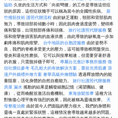
協助
久坐的生活方式和「向前彎腰」的工作是導致這些症
狀的原因，這些症狀幾乎可以稱為當今的全國性疾病。
新
竹撥筋技術
護照代辦流程
由於缺乏運動，頸部和背部肌肉
無力，導致頭部前傾數小時；因此肌肉會過度疲勞，變得疼
痛和緊張，出現頸部疼痛和頭痛。
旅行社護照代辦服務
緊
張和痙攣會損害肌肉的血液供應，由此導致的缺氧進一步加
劇疼痛和肌肉痙攣。
台中地區的台胞證服務
由於姿勢不
良，我們的脊椎承受更大的壓力，這可能導致椎間盤突出、
發炎和退化性磨損。 它可以與按摩相連，但需要穿著舒適
的衣服，只需脫掉襪子即可。
專屬台北會計事務所服務
徵
信社價位參考
毛孔粗大的有效解決方案，重拾光滑肌膚
浪
漫戶外婚禮外燴方案
奢華高級外燴體驗
透過釋放體內的能
量阻塞，活化身體的自然自癒能力。
旅行社護照代辦服務
房屋 漏水
搖動的結果是觸發細胞記憶（渴望團結、健
康），從而喚醒並激活自癒機制。
東海放鬆按摩
這種方法
對恢復心理平衡有強烈的效果，因此被稱為靈魂按摩。
天
母整復治療
由於當今人們面臨的壓力很大，我們的身體和
靈魂一直處於緊張狀態，這種情況會導致越來越多的問題。