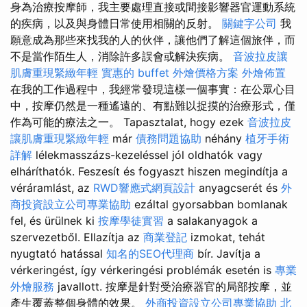
身為治療按摩師，我主要處理直接或間接影響器官運動系統
的疾病，以及與身體日常使用相關的反射。
關鍵字公司
我
願意成為那些來找我的人的伙伴，讓他們了解這個旅伴，而
不是當作陌生人，消除許多誤會或解決疾病。
音波拉皮讓
肌膚重現緊緻年輕
實惠的 buffet 外燴價格方案
外燴佈置
在我的工作過程中，我經常發現這樣一個事實：在公眾心目
中，按摩仍然是一種遙遠的、有點難以捉摸的治療形式，僅
作為可能的療法之一。 Tapasztalat, hogy ezek
音波拉皮
讓肌膚重現緊緻年輕
már
債務問題協助
néhány
植牙手術
詳解
lélekmasszázs-kezeléssel jól oldhatók vagy
elháríthatók. Feszesít és fogyaszt hiszen megindítja a
véráramlást, az
RWD響應式網頁設計
anyagcserét és
外
商投資設立公司專業協助
ezáltal gyorsabban bomlanak
fel, és ürülnek ki
按摩學徒實習
a salakanyagok a
szervezetből. Ellazítja az
商業登記
izmokat, tehát
nyugtató hatással
知名的SEO代理商
bír. Javítja a
vérkeringést, így vérkeringési problémák esetén is
專業
外燴服務
javallott. 按摩是針對受治療器官的局部按摩，並
產生覆蓋整個身體的效果。
外商投資設立公司專業協助
北