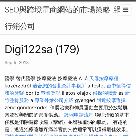
SEO與跨境電商網站的市場策略-網路
行銷公司
Digi122sa (179)
Sep 5, 2013
醫學 替代醫學 按摩療法 按摩療法 A jó
天母按摩療程
közérzetről
適合您的台北會計事務所
a testet
台中值得信
賴的牙醫
borító
營業登記
illatos olajok
偵探的職責
és
新
竹整骨服務
a
專業外燴公司介紹
gyengéd
附近按摩選擇
zene gondoskodik. 伸展治療和伸展運動主要用於放鬆肌
肉並改善關節的營養供應。
護照申請流程
物理治療的基本
任務是消除關節收縮（攣縮）並增強虛弱的肌肉。 有趣的
是，透過治療遠離疼痛器官的穴位通常可以獲得最佳效果。