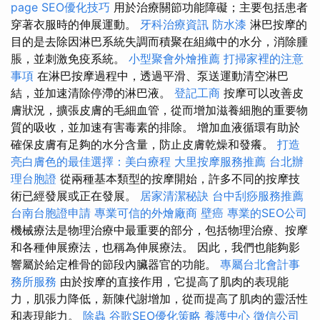
page SEO優化技巧
用於治療關節功能障礙；主要包括患者
穿著衣服時的伸展運動。
牙科治療資訊
防水漆
淋巴按摩的
目的是去除因淋巴系統失調而積聚在組織中的水分，消除腫
脹，並刺激免疫系統。
小型聚會外燴推薦
打掃家裡的注意
事項
在淋巴按摩過程中，透過平滑、泵送運動清空淋巴
結，並加速清除停滯的淋巴液。
登記工商
按摩可以改善皮
膚狀況，擴張皮膚的毛細血管，從而增加滋養細胞的重要物
質的吸收，並加速有害毒素的排除。 增加血液循環有助於
確保皮膚有足夠的水分含量，防止皮膚乾燥和發癢。
打造
亮白膚色的最佳選擇：美白療程
大里按摩服務推薦
台北辦
理台胞證
從兩種基本類型的按摩開始，許多不同的按摩技
術已經發展或正在發展。
居家清潔秘訣
台中刮痧服務推薦
台南台胞證申請
專業可信的外燴廠商
壁癌
專業的SEO公司
機械療法是物理治療中最重要的部分，包括物理治療、按摩
和各種伸展療法，也稱為伸展療法。 因此，我們也能夠影
響屬於給定椎骨的節段內臟器官的功能。
專屬台北會計事
務所服務
由於按摩的直接作用，它提高了肌肉的表現能
力，肌張力降低，新陳代謝增加，從而提高了肌肉的靈活性
和表現能力。
除蟲
谷歌SEO優化策略
養護中心
徵信公司