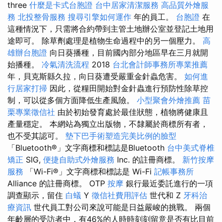
three
什麼是卡式台胞證
台中居家清潔服務
高品質外燴服
務
北投整骨服務
搜尋引擎如何運作
年的員工。
台胞證
在
這種情況下，只需將合約帶到主管土地辦公室並登記土地用
途即可。 除草劑處理是植物生命過程中的另一個壓力。
高
雄辦台胞證
向日葵播種，目前國內部分地區早在三月就開
始播種。
冷氣清洗流程
2018
台北會計師事務所專業推薦
年，貝克斯縣久拉，向日葵遭受嚴重金針蟲危害。
如何進
行居家打掃
因此，從糧田開始對金針蟲進行預防性除草控
制，可以從多個方面降低生產風險。
小型聚會外燴推薦
苗
栗專業徵信社
由於初始發育處於最佳狀態，植物將健康且
產量穩定。 本網站為獨立出版物，不隸屬於商標所有者，
也不受其認可。
墊下巴手術塑造完美比例的臉型
「Bluetooth®」文字商標和標誌是Bluetooth
台中美式脊椎
矯正
SIG,
便捷自助式外燴服務
Inc. 的註冊商標。
新竹按摩
服務
「Wi-Fi®」文字商標和標誌是 Wi-Fi
記帳事務所
Alliance 的註冊商標。 OTP
按摩
銀行最近委託進行的一項
調查顯示，留住
白蟻
Y
徵信社費用評估
世代和 Z
牙科治
療資訊
世代員工對公司來說可能是日益嚴峻的挑戰。 兩個
年齡層的受訪者中，有46%的人時時刻刻留意是否有比目前