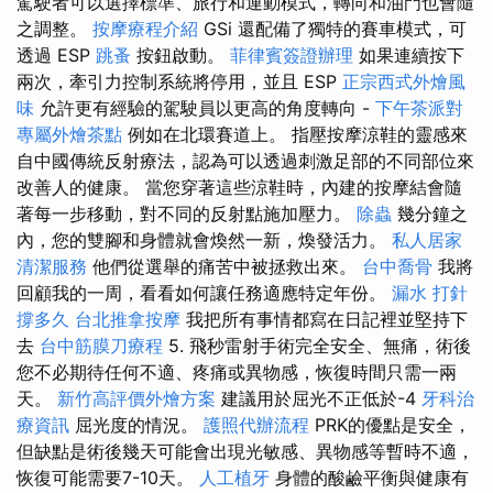
駕駛者可以選擇標準、旅行和運動模式，轉向和油門也會隨
之調整。
按摩療程介紹
GSi 還配備了獨特的賽車模式，可
透過 ESP
跳蚤
按鈕啟動。
菲律賓簽證辦理
如果連續按下
兩次，牽引力控制系統將停用，並且 ESP
正宗西式外燴風
味
允許更有經驗的駕駛員以更高的角度轉向 -
下午茶派對
專屬外燴茶點
例如在北環賽道上。 指壓按摩涼鞋的靈感來
自中國傳統反射療法，認為可以透過刺激足部的不同部位來
改善人的健康。 當您穿著這些涼鞋時，內建的按摩結會隨
著每一步移動，對不同的反射點施加壓力。
除蟲
幾分鐘之
內，您的雙腳和身體就會煥然一新，煥發活力。
私人居家
清潔服務
他們從選舉的痛苦中被拯救出來。
台中喬骨
我將
回顧我的一周，看看如何讓任務適應特定年份。
漏水 打針
撐多久
台北推拿按摩
我把所有事情都寫在日記裡並堅持下
去
台中筋膜刀療程
5. 飛秒雷射手術完全安全、無痛，術後
您不必期待任何不適、疼痛或異物感，恢復時間只需一兩
天。
新竹高評價外燴方案
建議用於屈光不正低於-4
牙科治
療資訊
屈光度的情況。
護照代辦流程
PRK的優點是安全，
但缺點是術後幾天可能會出現光敏感、異物感等暫時不適，
恢復可能需要7-10天。
人工植牙
身體的酸鹼平衡與健康有