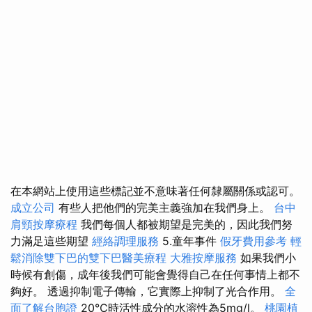
在本網站上使用這些標記並不意味著任何隸屬關係或認可。
成立公司
有些人把他們的完美主義強加在我們身上。
台中
肩頸按摩療程
我們每個人都被期望是完美的，因此我們努
力滿足這些期望
經絡調理服務
5.童年事件
假牙費用參考
輕
鬆消除雙下巴的雙下巴醫美療程
大雅按摩服務
如果我們小
時候有創傷，成年後我們可能會覺得自己在任何事情上都不
夠好。 透過抑制電子傳輸，它實際上抑制了光合作用。
全
面了解台胞證
20℃時活性成分的水溶性為5mg/l。
桃園植