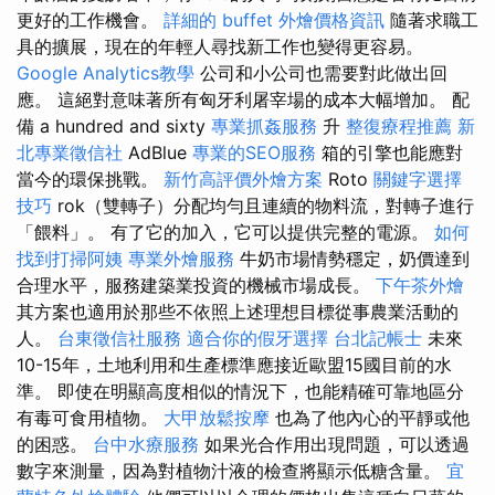
更好的工作機會。
詳細的 buffet 外燴價格資訊
隨著求職工
具的擴展，現在的年輕人尋找新工作也變得更容易。
Google Analytics教學
公司和小公司也需要對此做出回
應。 這絕對意味著所有匈牙利屠宰場的成本大幅增加。 配
備 a hundred and sixty
專業抓姦服務
升
整復療程推薦
新
北專業徵信社
AdBlue
專業的SEO服務
箱的引擎也能應對
當今的環保挑戰。
新竹高評價外燴方案
Roto
關鍵字選擇
技巧
rok（雙轉子）分配均勻且連續的物料流，對轉子進行
「餵料」。 有了它的加入，它可以提供完整的電源。
如何
找到打掃阿姨
專業外燴服務
牛奶市場情​​勢穩定，奶價達到
合理水平，服務建築業投資的機械市場成長。
下午茶外燴
其方案也適用於那些不依照上述理想目標從事農業活動的
人。
台東徵信社服務
適合你的假牙選擇
台北記帳士
未來
10-15年，土地利用和生產標準應接近歐盟15國目前的水
準。 即使在明顯高度相似的情況下，也能精確可靠地區分
有毒可食用植物。
大甲放鬆按摩
也為了他內心的平靜或他
的困惑。
台中水療服務
如果光合作用出現問題，可以透過
數字來測量，因為對植物汁液的檢查將顯示低糖含量。
宜