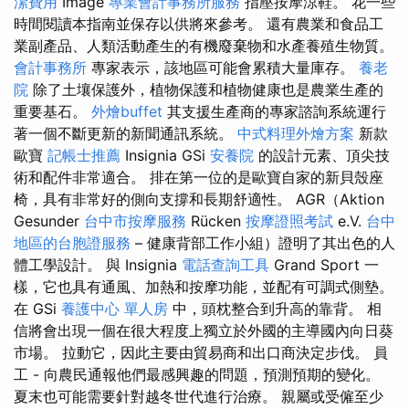
潔費用
Image
專業會計事務所服務
指壓按摩涼鞋。 花一些
時間閱讀本指南並保存以供將來參考。 還有農業和食品工
業副產品、人類活動產生的有機廢棄物和水產養殖生物質。
會計事務所
專家表示，該地區可能會累積大量庫存。
養老
院
除了土壤保護外，植物保護和植物健康也是農業生產的
重要基石。
外燴buffet
其支援生產商的專家諮詢系統運行
著一個不斷更新的新聞通訊系統。
中式料理外燴方案
新款
歐寶
記帳士推薦
Insignia GSi
安養院
的設計元素、頂尖技
術和配件非常適合。 排在第一位的是歐寶自家的新貝殼座
椅，具有非常好的側向支撐和長期舒適性。 AGR（Aktion
Gesunder
台中市按摩服務
Rücken
按摩證照考試
e.V.
台中
地區的台胞證服務
– 健康背部工作小組）證明了其出色的人
體工學設計。 與 Insignia
電話查詢工具
Grand Sport 一
樣，它也具有通風、加熱和按摩功能，並配有可調式側墊。
在 GSi
養護中心 單人房
中，頭枕整合到升高的靠背。 相
信將會出現一個在很大程度上獨立於外國的主導國內向日葵
市場。 拉動它，因此主要由貿易商和出口商決定步伐。 員
工 - 向農民通報他們最感興趣的問題，預測預期的變化。
夏末也可能需要針對越冬世代進行治療。 親屬或受僱至少