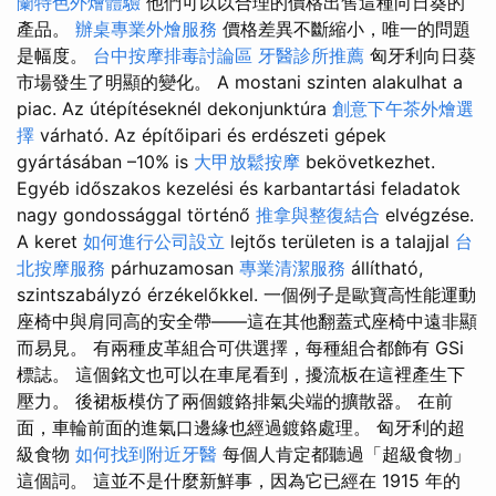
蘭特色外燴體驗
他們可以以合理的價格出售這種向日葵的
產品。
辦桌專業外燴服務
價格差異不斷縮小，唯一的問題
是幅度。
台中按摩排毒討論區
牙醫診所推薦
匈牙利向日葵
市場發生了明顯的變化。 A mostani szinten alakulhat a
piac. Az útépítéseknél dekonjunktúra
創意下午茶外燴選
擇
várható. Az építőipari és erdészeti gépek
gyártásában –10% is
大甲放鬆按摩
bekövetkezhet.
Egyéb időszakos kezelési és karbantartási feladatok
nagy gondossággal történő
推拿與整復結合
elvégzése.
A keret
如何進行公司設立
lejtős területen is a talajjal
台
北按摩服務
párhuzamosan
專業清潔服務
állítható,
szintszabályzó érzékelőkkel. 一個例子是歐寶高性能運動
座椅中與肩同高的安全帶——這在其他翻蓋式座椅中遠非顯
而易見。 有兩種皮革組合可供選擇，每種組合都飾有 GSi
標誌。 這個銘文也可以在車尾看到，擾流板在這裡產生下
壓力。 後裙板模仿了兩個鍍鉻排氣尖端的擴散器。 在前
面，車輪前面的進氣口邊緣也經過鍍鉻處理。 匈牙利的超
級食物
如何找到附近牙醫
每個人肯定都聽過「超級食物」
這個詞。 這並不是什麼新鮮事，因為它已經在 1915 年的