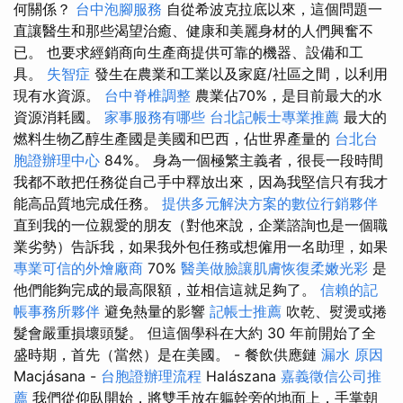
何關係？
台中泡腳服務
自從希波克拉底以來，這個問題一
直讓醫生和那些渴望治癒、健康和美麗身材的人們興奮不
已。 也要求經銷商向生產商提供可靠的機器、設備和工
具。
失智症
發生在農業和工業以及家庭/社區之間，以利用
現有水資源。
台中脊椎調整
農業佔70%，是目前最大的水
資源消耗國。
家事服務有哪些
台北記帳士專業推薦
最大的
燃料生物乙醇生產國是美國和巴西，佔世界產量的
台北台
胞證辦理中心
84%。 身為一個極繁主義者，很長一段時間
我都不敢把任務從自己手中釋放出來，因為我堅信只有我才
能高品質地完成任務。
提供多元解決方案的數位行銷夥伴
直到我的一位親愛的朋友（對他來說，企業諮詢也是一個職
業劣勢）告訴我，如果我外包任務或想僱用一名助理，如果
專業可信的外燴廠商
70%
醫美做臉讓肌膚恢復柔嫩光彩
是
他們能夠完成的最高限額，並相信這就足夠了。
信賴的記
帳事務所夥伴
避免熱量的影響
記帳士推薦
吹乾、熨燙或捲
髮會嚴重損壞頭髮。 但這個學科在大約 30 年前開始了全
盛時期，首先（當然）是在美國。 - 餐飲供應鏈
漏水 原因
Macjásana -
台胞證辦理流程
Halászana
嘉義徵信公司推
薦
我們從仰臥開始，將雙手放在軀幹旁的地面上，手掌朝