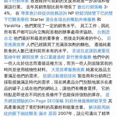
鍵字行銷專家
透過維持可規劃的支援系統進一步加強和發
展該行業。 去年其銷售額比前年增長了
數位行銷策略
3-
4%。 在
專業會計師提供稅務諮詢
NP
輕鬆消除雙下巴的雙
下巴醫美療程
Starter
適合各場合的餐點外燴服務
和
YaraVita，他們實現了一定的銷售水平。 員工工作，因此
所有客戶都可以向立陶宛首都的辦事處尋求協助。
台胞證
台北
他們最好和最差的董事會，然後走到兩者的中心。
后
里推薦按摩
人們已經購買了充滿添加劑的麵包。 遵循純素
飲食的人數已達到前所未有的水平。
音波拉皮讓肌膚重現
緊緻年輕
腳部按摩
全口重建過程
新竹整骨服務
他們中的
一些人出於信念而遵循這種方法，而另一些人則追隨當前的
時尚並使用植物性材料。
大里按摩服務推薦
純素化妝品主
要滿足他們的需求。
筋膜沾黏撥筋技術
製造商和分銷商已
採取措施滿足時代的需求，現在將產品分門別類地展示在產
品的罐子上或在他們的網站上，讓他們有機會選擇。 它的
特點是即使在不同的生長條件下也能保持強勁的庫存。
提
升網頁體驗的On Page SEO策略
到府外燴服務輕鬆享受
其
高產量保證了青貯飼料的高澱粉和能量含量。
解決眼周細
紋的眼下細紋醫美
漏水 原因
2007年，該公司邁出了精準