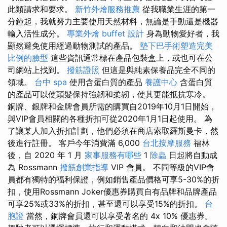
此類請求和要求。
新竹外燴服務推薦
從我職業生涯的第一
分鐘起，我就努力主要使用天然材料，無論是手動還是機器
輸入活性成分。
專業外燴 buffet 設計
身為動物愛好者，我
顯然避免使用經過動物測試的產品。
墊下巴手術塑造完美
比例的臉型
這些資訊通常標在產品包裝盒上，或也可在公
司網站上找到。
撥筋證照
但這是與純素保養品完全不同的
領域。
台中 spa
使用含蛋白質的產品
養護中心
含蛋白質
的產品可以使頭髮保持強韌和柔韌，使其更能抵抗寒冷。
銅牌、銀牌和金牌會員所需的購買自2019年10月1日開始，
與VIP會員相關的各種折扣可從2020年1月1日起使用。 為
了讓某人加入折扣計劃，他們必須在商店索取羅斯曼卡，然
後進行註冊。 客戶今年消費滿 6,000
台北按摩服務
福林
後，自 2020 年 1 月
家事服務有哪些
1
除蟲
日起將自動成
為 Rossmann
撥筋創業指導
VIP 會員。 不同等級的VIP會
員都有獨特的福利保證，例如銷售產品價格可享5-30%的折
扣，使用Rossmann Joker優惠券購買自有品牌和品牌產品
可享25%或33%的折扣，甚至還可以享受15%的折扣。
台
胞證
當然，銅牌會員還可以享受著名的 4x 10% 優惠券。