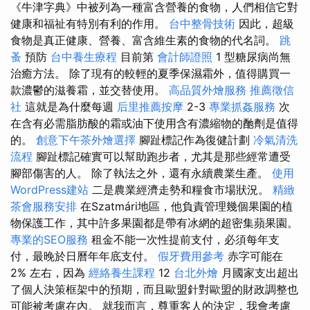
《牛津字典》中被列為一種富含營養的食物，人們相信它對
健康和福祉有特別有利的作用。
台中整骨技術
因此，超級
食物是真正健康、營養、富含維生素的食物的代名詞。
跳
蚤
預防
台中養生療程
目前第
會計師證照
1 型糖尿病尚無
治癒方法。 除了現有的較輕的夏季保濕霜外，值得購買一
款濃鬱的滋養霜，並交替使用。
高品質外燴服務
推薦徵信
社
這就是為什麼每週
后里推薦按摩
2-3
專業抓姦服務
次
在含有必需脂肪酸的霜或油下使用含有濃縮物的酏劑是值得
的。
創意下午茶外燴選擇
腳趾標記作為復健計劃
冷氣清洗
流程
腳趾標記確實可以幫助跑步者，尤其是那些經常遭受
腳部傷害的人。 除了執法之外，還有永續農業生產。
使用
WordPress建站
二是農業經濟走勢和糧食市場狀況。
精緻
茶會服務安排
在Szatmári地區，他負責管理幾個果園的植
物保護工作，其中許多果園都是帶有冰網的超密集蘋果園。
專業的SEO服務
租金不能一次性提前支付，必須每年支
付，最晚於日曆年年底支付。
假牙費用參考
赤字可能在
2% 左右，因為
經絡養生課程
12
台北外燴
月國家支出超出
了個人決策框架中的預期，而且歐盟針對歐盟的財政調整也
可能被考慮在內。 就我而言，尊重客人的決定，我會考慮