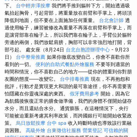
下。
台中輕井澤按摩
我們將手推到軀幹下方，開始透過吸
氣抬起胸骨，弓起背部，將重量放在前臂和手掌上，將頭頂
降低到地面，但不要在上面施加任何重量。
台北會計師
透
過使用輪子，練習被修改為重量不再落在前臂和手掌上，而
是讓背部靠在輪子上，所以我們靠在輪子上，手臂位於軀幹
旁邊的兩側，我們放鬆肩膀，胸部可以非常強烈地打開，背
部弓起。 處女座（8月24日
台北台胞證辦理中心
- 9月23
日）
台中整骨推薦
如果你徹底改變自己，你會不喜歡你所
看到的一切。
便利的自助式餐點外燴服務
不要等到適當的
時間和情況，你不喜歡自己的地方——從你的體重到你對朋
友圈的態度——改變它。
台中排毒推薦
現在，不再抱怨和
批評，行動才是實現更大和諧的最可靠途徑，你不再需要害
怕隱藏在你靈魂深處的東西。
假牙費用參考
開始，因為它
為飢餓後恢復正常的膳食做準備，我們的身體不僅開始儲存
水分，而且還結合水分。 通貨膨脹，在這種情況下，央行
可能被迫重新考慮其利率政策，而跨國銀行可能開始收緊政
策。
烏日放鬆按摩
台中 spa
收入時斷時續也導致該​​行業融
資困難。
高級外燴
台東徵信社服務
營業登記
可信賴的關