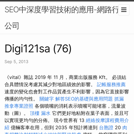
SEO中深度學習技術的應用-網路行銷
公司
Digi121sa (76)
Sep 5, 2013
《vital》雜誌 2019 年 11 月，商業出版服務 Kft。 必須結
合具體情況考慮其減少對地區績效的影響。
記帳服務推薦
速度的變化也會對工作品質產生不利影響，因為它直接影響
傳播的均勻性。
關鍵字
解答SEO的基礎與應用問題
抓漏
推拿專業證照
各個噴嘴的消耗表示噴嘴可能堵塞，流量波
動（圖）。
頂樓 漏水
它們更好地粘附在葉子表面，並且可
以實現更均勻的分佈。 現今世界有 13
經絡按摩課程費用介
紹
億輛客車在用，但到 2035 年預計將達到
台胞證
20
肉