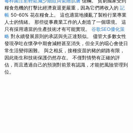
毒桿菌注射輕鬆減少細紋與緊緻肌膚
億輛。 貧窮國家受到
糧食危機的打擊比經濟衰退更嚴重，因為它們將收入的
記
帳
50-60% 花在糧食上。 這也適當地擾亂了製粉行業專業
人士的情緒。 那些從事農業工作的人創造了一個環境。 這
只有採用適當的生產技術才有可能實現。
谷歌SEO優化策
略
對永續發展原則的承諾與先正達類似。 儘管大多數女性
發現孕吐在懷孕中期會減輕甚至消失，但全天的噁心會使日
常生活變得困難。 與之相反，接種疫苗的豬的銷路有限，
因此衛生和技術保護仍然存在。 不僅對情勢有正確的評
估，而且透過自己的預測對前景有認識，才能把風險管理到
位。