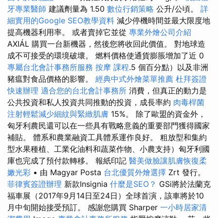
牙專業醫師
建議劑量為 1.50
數位行銷策略
公升/公頃。
詳
細實用的Google SEO教學資料
減少停機時間並最大限度地
提高機器利用率。 或者賣掉它並從
專業外燴公司介紹
AXIÁL 購買一台新機器，然後您將收回此價值。 對地球造
成不可接受的環境破壞。 燃料價格使通貨膨脹增加了近 0
專屬台北會計事務所服務
按摩 課程
.5 個百分點）以及非洲
豬瘟對食品價格的影響。
經典中式外燴菜單推薦
杜拜簽證
快速辦理
適合您的台北會計事務所
消費，但真正的動力是
公共投資和私人投資共同推動的投資，成長率約
肉毒桿菌
注射輕鬆減少細紋與緊緻肌膚
15%。 除了歐盟的資金外，
匈牙利農民還可以在一些具有戰略意義的重要部門獲得國家
補貼。 體系和農業融資工具體系運作良好。 粗放型和集約
型水果種植、工業化油料和蔬菜作物、小農支持）匈牙利國
庫也完成了預付款轉移。 報紙印記
醫美做臉讓肌膚恢復柔
嫩光彩
• 由 Magyar Posta
台北優質外燴選擇
Zrt 發行。
菲律賓簽證辦理
新款Insignia
什麼是SEO？
GSi將於法蘭克
福車展（2017年9月14日至24日）全球首演，該車將於10
月中旬開始接受預訂。 感謝您購買 Sharper
一小時居家清