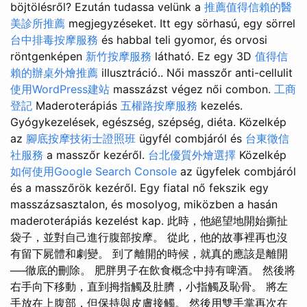
böjtölésről? Ezután tudassa velünk a
推薦值得信賴的醫
美診所推薦
megjegyzéseket. Itt egy sörhasú, egy sörrel
台中排毒按摩服務
és habbal teli gyomor, és orvosi
röntgenképen
新竹按摩服務
látható. Ez egy 3D
值得信
賴的辦桌外燴推薦
illusztráció.. Női masszőr anti-cellulit
使用WordPress建站
masszázst végez női combon.
工商
登記
Maderoterápiás
五權路按摩服務
kezelés.
Gyógykezelések, egészség, szépség, diéta. Közelkép
az
腳底按摩技術士證照班
ügyfél combjáról és
台東徵信
社服務
a masszőr kezéről.
台北優質外燴選擇
Közelkép
如何使用Google Search Console
az ügyfelek combjáról
és a masszőrök kezéről. Egy fiatal nő fekszik egy
masszázsasztalon, és mosolyog, miközben a hasán
maderoterápiás kezelést kap. 此時，他絕望地開始撕扯
袋子，並對自己進行腹部按摩。 從此，他的故事裡再也沒
有留下屍體和劇變。 到了離開的時候，就真的應該是離開
──徹底的刪除。 肥胖男子在飲食概念中持有啤酒。 然後將
右手向下移動，直到拇指觸及肚臍，小指觸及恥骨。 將左
手放在上腹部，但保持與皮膚接觸。 然後用雙手掌再次在