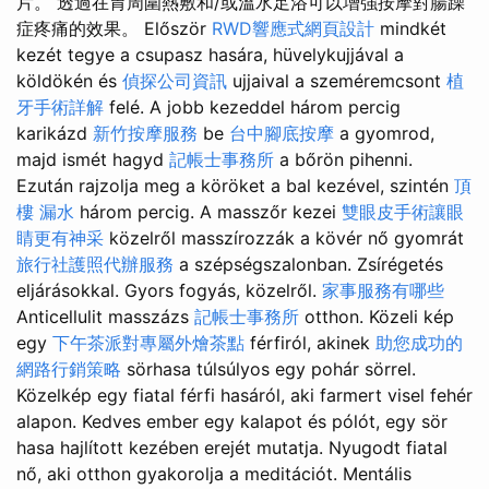
片。 透過在胃周圍熱敷和/或溫水足浴可以增強按摩對腸躁
症疼痛的效果。 Először
RWD響應式網頁設計
mindkét
kezét tegye a csupasz hasára, hüvelykujjával a
köldökén és
偵探公司資訊
ujjaival a szeméremcsont
植
牙手術詳解
felé. A jobb kezeddel három percig
karikázd
新竹按摩服務
be
台中腳底按摩
a gyomrod,
majd ismét hagyd
記帳士事務所
a bőrön pihenni.
Ezután rajzolja meg a köröket a bal kezével, szintén
頂
樓 漏水
három percig. A masszőr kezei
雙眼皮手術讓眼
睛更有神采
közelről masszírozzák a kövér nő gyomrát
旅行社護照代辦服務
a szépségszalonban. Zsírégetés
eljárásokkal. Gyors fogyás, közelről.
家事服務有哪些
Anticellulit masszázs
記帳士事務所
otthon. Közeli kép
egy
下午茶派對專屬外燴茶點
férfiról, akinek
助您成功的
網路行銷策略
sörhasa túlsúlyos egy pohár sörrel.
Közelkép egy fiatal férfi hasáról, aki farmert visel fehér
alapon. Kedves ember egy kalapot és pólót, egy sör
hasa hajlított kezében erejét mutatja. Nyugodt fiatal
nő, aki otthon gyakorolja a meditációt. Mentális