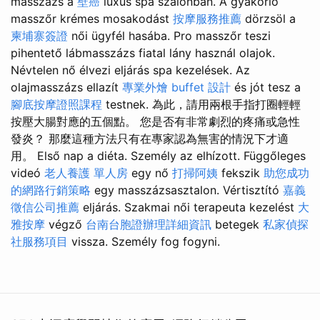
masszázs a
壁癌
luxus spa szalonban. A gyakorló
masszőr krémes mosakodást
按摩服務推薦
dörzsöl a
柬埔寨簽證
női ügyfél hasába. Pro masszőr teszi
pihentető lábmasszázs fiatal lány használ olajok.
Névtelen nő élvezi eljárás spa kezelések. Az
olajmasszázs ellazít
專業外燴 buffet 設計
és jót tesz a
腳底按摩證照課程
testnek. 為此，請用兩根手指打圈輕輕
按壓大腸對應的五個點。 您是否有非常劇烈的疼痛或急性
發炎？ 那麼這種方法只有在專家認為無害的情況下才適
用。 Első nap a diéta. Személy az elhízott. Függőleges
videó
老人養護 單人房
egy nő
打掃阿姨
fekszik
助您成功
的網路行銷策略
egy masszázsasztalon. Vértisztító
嘉義
徵信公司推薦
eljárás. Szakmai női terapeuta kezelést
大
雅按摩
végző
台南台胞證辦理詳細資訊
betegek
私家偵探
社服務項目
vissza. Személy fog fogyni.