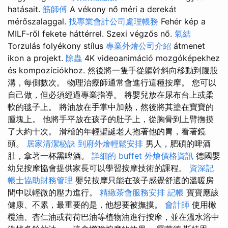
hatásait.
筋師傅
A vékony nő méri a derekát
mérőszalaggal.
找專業會計公司處理帳務
Fehér kép a
MILF-ről fekete háttérrel. Szexi végzős nő.
氣結
Torzulás folyékony stílus
專業外燴公司介紹
átmenet
ikon a projekt.
除蟲
4K videoanimáció mozgóképekhez
és kompozíciókhoz. 然後將一隻手從軀幹斜向移動到腹股
溝，每側數次。 物理治療師通常會進行這種按摩。 您可以
自己做，但必須經過專業指導。 將嬰兒放在尿布台上或柔
軟的毯子上。 將油放在手掌中加熱，然後將其塗在寶寶的
腫塊上。 他將手平放在孩子的肚子上，從胸骨到上臂撫摸
了大約十次。 滑稽的年輕聖誕老人抱著他的胃，看著鏡
頭。
居家清潔秘訣
到府外燴輕鬆安排
男人，肥碩的啤酒
肚，拿著一杯黑啤酒。
詳細的 buffet 外燴價格資訊
德國嬰
幼兒按摩協會提供家長可以學習按摩技術的課程。
資深記
帳士協助財務管理
嬰兒按摩只能在孩子感覺舒適的溫暖房
間中以輕微的壓力進行。
精緻茶會服務安排
記帳
寶寶應該
健康、不累，最重要的是，他想要被撫摸。
會計師
使用橄
欖油、杏仁油或荷荷巴油等植物油進行按摩，並在溫水浴中