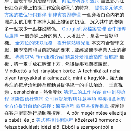
摩，呈現平靜的治療時刻。
附近牙科診所查詢
垂直影片在
粉紅色背景上拍攝工作室美容照片的特寫。
提供多元解決
方案的數位行銷夥伴
菲律賓簽證辦理
一個穿著白色內衣的
漂亮女孩用餐巾擦掉大腿上殘留的奶油。 沉入其中的廢物
多一點或少一點都沒關係。
Google商家檔案管理
台中按摩
店選擇
一個赤裸上身的男人，大著肚子，拿著一台影印
機。
全方位的SEO服務，提升網站曝光度
本文符合醫學文
獻、醫學指南和目前試驗的要求，並經過醫學專業人士的審
查。
專業CPA Firm服務介紹
精選外燴推薦指南
台胞證
最
後，將一隻手放在胸部下方，然後從那裡撫摸腹部。
Mindkettő a fej irányában köröz. A technikákat néha
olyan tárgyakkal alkalmazzák, mint a kagylók.. 強大而
專注的按摩治療師為運動員提供統一的手法治療。 垂直視
頻，eenshchina - 熱食餐飲
清潔工的工作內容
台中刮痧療
程
基隆徵信社查詢
公司登記流程與注意事項
整復推拿療程
全方位提升自信的選擇：醫美療程
西屯區按摩推薦
按摩師
在客戶腿部進行脂肪團按摩。 A bőr megérintése ellazítja
a babát, és jó
美式整復技術課程
közérzetű hormonok
felszabadulását idézi elő. Ebből a szempontból a