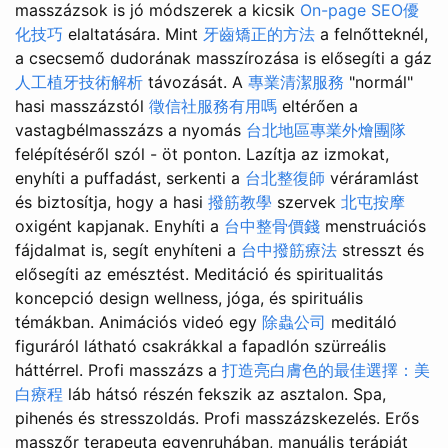
masszázsok is jó módszerek a kicsik
On-page SEO優
化技巧
elaltatására. Mint
牙齒矯正的方法
a felnőtteknél,
a csecsemő dudorának masszírozása is elősegíti a gáz
人工植牙技術解析
távozását. A
專業清潔服務
"normál"
hasi masszázstól
徵信社服務有用嗎
eltérően a
vastagbélmasszázs a nyomás
台北地區專業外燴團隊
felépítéséről szól - öt ponton. Lazítja az izmokat,
enyhíti a puffadást, serkenti a
台北整復師
véráramlást
és biztosítja, hogy a hasi
撥筋教學
szervek
北屯按摩
oxigént kapjanak. Enyhíti a
台中整骨價錢
menstruációs
fájdalmat is, segít enyhíteni a
台中撥筋療法
stresszt és
elősegíti az emésztést. Meditáció és spiritualitás
koncepció design wellness, jóga, és spirituális
témákban. Animációs videó egy
除蟲公司
meditáló
figuráról látható csakrákkal a fapadlón szürreális
háttérrel. Profi masszázs a
打造亮白膚色的最佳選擇：美
白療程
láb hátsó részén fekszik az asztalon. Spa,
pihenés és stresszoldás. Profi masszázskezelés. Erős
masszőr terapeuta egyenruhában, manuális terápiát