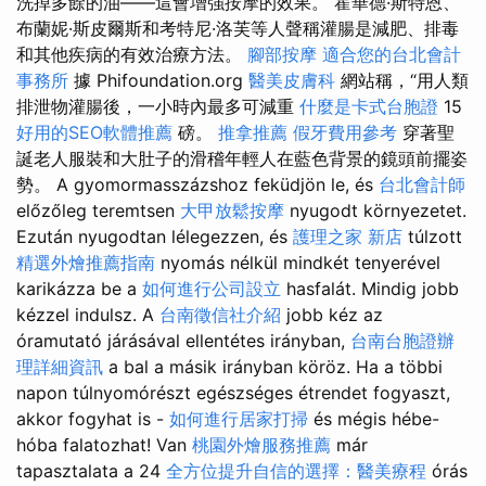
洗掉多餘的油——這會增強按摩的效果。 霍華德·斯特恩、
布蘭妮·斯皮爾斯和考特尼·洛芙等人聲稱灌腸是減肥、排毒
和其他疾病的有效治療方法。
腳部按摩
適合您的台北會計
事務所
據 Phifoundation.org
醫美皮膚科
網站稱，“用人類
排泄物灌腸後，一小時內最多可減重
什麼是卡式台胞證
15
好用的SEO軟體推薦
磅。
推拿推薦
假牙費用參考
穿著聖
誕老人服裝和大肚子的滑稽年輕人在藍色背景的鏡頭前擺姿
勢。 A gyomormasszázshoz feküdjön le, és
台北會計師
előzőleg teremtsen
大甲放鬆按摩
nyugodt környezetet.
Ezután nyugodtan lélegezzen, és
護理之家 新店
túlzott
精選外燴推薦指南
nyomás nélkül mindkét tenyerével
karikázza be a
如何進行公司設立
hasfalát. Mindig jobb
kézzel indulsz. A
台南徵信社介紹
jobb kéz az
óramutató járásával ellentétes irányban,
台南台胞證辦
理詳細資訊
a bal a másik irányban köröz. Ha a többi
napon túlnyomórészt egészséges étrendet fogyaszt,
akkor fogyhat is -
如何進行居家打掃
és mégis hébe-
hóba falatozhat! Van
桃園外燴服務推薦
már
tapasztalata a 24
全方位提升自信的選擇：醫美療程
órás