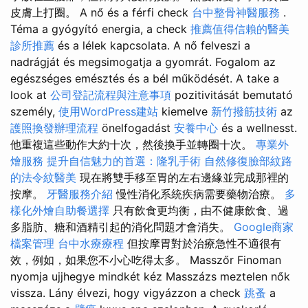
皮膚上打圈。 A nő és a férfi check
台中整骨神醫服務
.
Téma a gyógyító energia, a check
推薦值得信賴的醫美
診所推薦
és a lélek kapcsolata. A nő felveszi a
nadrágját és megsimogatja a gyomrát. Fogalom az
egészséges emésztés és a bél működését. A take a
look at
公司登記流程與注意事項
pozitivitását bemutató
személy,
使用WordPress建站
kiemelve
新竹撥筋技術
az
護照換發辦理流程
önelfogadást
安養中心
és a wellnesst.
他重複這些動作大約十次，然後換手並轉圈十次。
專業外
燴服務
提升自信魅力的首選：隆乳手術
自然修復臉部紋路
的法令紋醫美
現在將雙手移至胃的左右邊緣並完成那裡的
按摩。
牙醫服務介紹
慢性消化系統疾病需要藥物治療。
多
樣化外燴自助餐選擇
只有飲食更均衡，由不健康飲食、過
多脂肪、糖和酒精引起的消化問題才會消失。
Google商家
檔案管理
台中水療療程
但按摩胃對於治療急性不適很有
效，例如，如果您不小心吃得太多。 Masszőr Finoman
nyomja ujjhegye mindkét kéz Masszázs meztelen nők
vissza. Lány élvezi, hogy vigyázzon a check
跳蚤
a