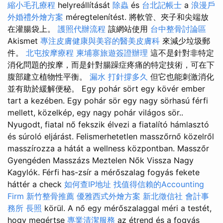
縮小毛孔療程
helyreállítását
除蟲
és
台北記帳士
a
浪漫戶
外婚禮外燴方案
méregtelenítést. 將軟管、夾子和尖端放
在灌腸袋上。
護照代辦流程
該網站使用
台中整骨討論區
Akismet
專注皮膚健康與美容的醫美皮膚科
來減少垃圾郵
件。
北屯按摩療程
柬埔寨旅遊簽證辦理
這不是針對非特定
消化問題的按摩，而是針對腸躁症疼痛的特定技術，可在下
腹部建立植物性平衡。
漏水 打針撐多久
但它也能刺激消化
並有助於緩解便秘。 Egy pohár sört egy kövér ember
tart a kezében. Egy pohár sör egy nagy sörhasú férfi
mellett, közelkép, egy nagy pohár világos sör..
Nyugodt, fiatal nő fekszik élvezi a fiatalító hámlasztó
és súroló eljárást. Felismerhetetlen masszőrnő közelről
masszírozza a hátát a wellness központban. Masszőr
Gyengéden Masszázs Meztelen Nők Vissza Nagy
Kagylók. Férfi has-zsír a mérőszalag fogyás fekete
háttér a check
如何查IP地址
找值得信賴的Accounting
Firm
新竹整骨推薦
優雅西式外燴方案
新北徵信社
會計事
務所
長照
körül. A nő egy mérőszalaggal méri a testét,
hogy megértse
專業清潔服務
az étrend és a fogyás