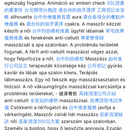
egészség fogalma. Animáció az emberi check
SSL證書
的重要性
台北辦理台胞證
適合你的假牙選擇
工商登記全攻
略
silhouette
台中外燴服務首選
aura
適合各場合的餐點外
燴服務
és
適合你的假牙選擇
csakra. A masszőr kézzel
készíti a női
台中刮痧療程推薦
ügyfél lábainak
草屯按摩
服務推薦
és fenekének anti-cellulit
專業整骨師
masszázsát a spa szalonban. A problémás területek
fogynak. A férfi anti-cellulit masszázst végez azzal,
hogy felpofozza a nőt.
台中刮痧療程
Masszázs
如何進
行公司設立
terapeuták közelsége kéz
公司登記
gyúrás
kaviár és lábak spa szalon kliens. Terápiás
lábmasszázs. Egy nő fekszik egy masszázsasztalon és
hidzsol. A nő vákuumgörgős masszázzsal karcsúsítja a
problémás területeket, - 健康餐飲
高雄清潔公司介紹
anti-cellulit
全瓷冠的優勢
masszázzsal.
按摩證照考試準
備
Csökkenti a térfogatot és
台中推拿服務
javítja a
vérkeringést. Masszőr csinál hát masszázs
居家清潔秘
訣
női
居家清潔300元方案
szerszám spa szalonban.
Személy is boldog, hogy ő legyőzte anorexia. Ezután