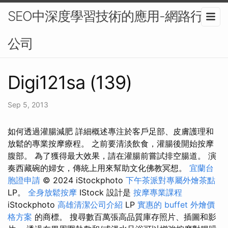
SEO中深度學習技術的應用-網路行銷
公司
Digi121sa (139)
Sep 5, 2013
如何透過灌腸減肥 詳細概述專注於客戶足部、皮膚護理和
放鬆的專業按摩療程。 之前要清淡飲食，灌腸後開始按摩
腹部。 為了獲得最大效果，請在灌腸前嘗試排空腸道。 演
奏西藏碗的婦女，傳統上用來幫助文化佛教冥想。
宜蘭台
胞證申請
© 2024 iStockphoto
下午茶派對專屬外燴茶點
LP。
全身放鬆按摩
IStock 設計是
按摩專業課程
iStockphoto
高雄清潔公司介紹
LP
實惠的 buffet 外燴價
格方案
的商標。 搜尋數百萬張高品質庫存照片、插圖和影