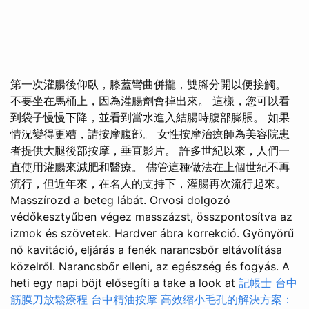
第一次灌腸後仰臥，膝蓋彎曲併攏，雙腳分開以便接觸。
不要坐在馬桶上，因為灌腸劑會掉出來。 這樣，您可以看
到袋子慢慢下降，並看到當水進入結腸時腹部膨脹。 如果
情況變得更糟，請按摩腹部。 女性按摩治療師為美容院患
者提供大腿後部按摩，垂直影片。 許多世紀以來，人們一
直使用灌腸來減肥和醫療。 儘管這種做法在上個世紀不再
流行，但近年來，在名人的支持下，灌腸再次流行起來。
Masszírozd a beteg lábát. Orvosi dolgozó
védőkesztyűben végez masszázst, összpontosítva az
izmok és szövetek. Hardver ábra korrekció. Gyönyörű
nő kavitáció, eljárás a fenék narancsbőr eltávolítása
közelről. Narancsbőr elleni, az egészség és fogyás. A
heti egy napi böjt elősegíti a take a look at
記帳士
台中
筋膜刀放鬆療程
台中精油按摩
高效縮小毛孔的解決方案：