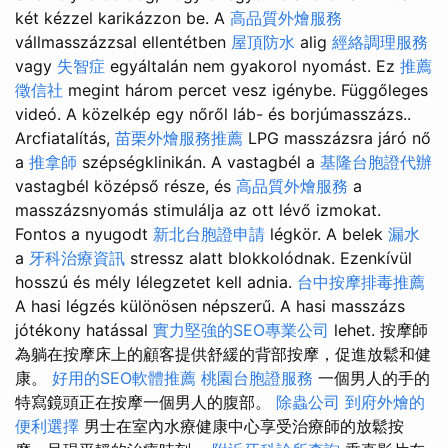
két kézzel karikázzon be. A
高品質外燴服務
vállmasszázzsal ellentétben
屋頂防水
alig
經絡調理服務
vagy
失智症
egyáltalán nem gyakorol nyomást. Ez
推薦
徵信社
megint három percet vesz igénybe. Függőleges
videó. A közelkép egy nőről láb- és borjúmasszázs..
Arcfiatalítás,
苗栗外燴服務推薦
LPG masszázsra járó nő
a
推拿師
szépségklinikán. A vastagbél a
基隆台胞證代辦
vastagbél középső része, és
高品質外燴服務
a
masszázsnyomás stimulálja az ott lévő izmokat.
Fontos a nyugodt
新北台胞證申請
légkör. A belek
漏水
a
牙科治療資訊
stressz alatt blokkolódnak. Ezenkívül
hosszú és mély lélegzetet kell adnia.
台中按摩排毒推薦
A hasi légzés különösen népszerű. A hasi masszázs
jótékony hatással
實力堅強的SEO專業公司
lehet. 按摩師
為躺在按摩床上的顧客提供舒緩的背部按摩，促進放鬆和健
康。
好用的SEO軟體推薦
桃園台胞證服務
一個男人的手的
特寫鏡頭正在按摩一個男人的腹部。
除蟲公司
到府外燴的
便利選擇
男士在室內水療健康中心享受治療師的放鬆按