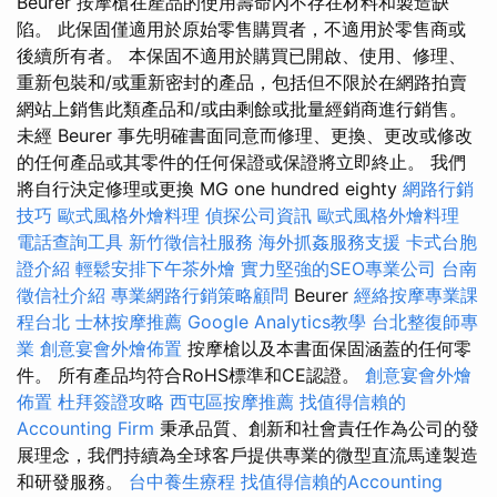
Beurer 按摩槍在產品的使用壽命內不存在材料和製造缺
陷。 此保固僅適用於原始零售購買者，不適用於零售商或
後續所有者。 本保固不適用於購買已開啟、使用、修理、
重新包裝和/或重新密封的產品，包括但不限於在網路拍賣
網站上銷售此類產品和/或由剩餘或批量經銷商進行銷售。
未經 Beurer 事先明確書面同意而修理、更換、更改或修改
的任何產品或其零件的任何保證或保證將立即終止。 我們
將自行決定修理或更換 MG one hundred eighty
網路行銷
技巧
歐式風格外燴料理
偵探公司資訊
歐式風格外燴料理
電話查詢工具
新竹徵信社服務
海外抓姦服務支援
卡式台胞
證介紹
輕鬆安排下午茶外燴
實力堅強的SEO專業公司
台南
徵信社介紹
專業網路行銷策略顧問
Beurer
經絡按摩專業課
程台北
士林按摩推薦
Google Analytics教學
台北整復師專
業
創意宴會外燴佈置
按摩槍以及本書面保固涵蓋的任何零
件。 所有產品均符合RoHS標準和CE認證。
創意宴會外燴
佈置
杜拜簽證攻略
西屯區按摩推薦
找值得信賴的
Accounting Firm
秉承品質、創新和社會責任作為公司的發
展理念，我們持續為全球客戶提供專業的微型直流馬達製造
和研發服務。
台中養生療程
找值得信賴的Accounting