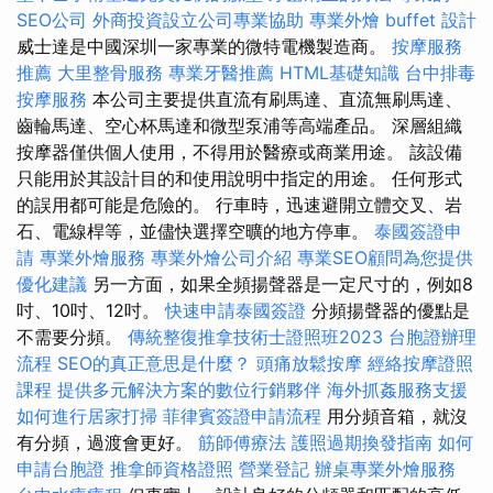
SEO公司
外商投資設立公司專業協助
專業外燴 buffet 設計
威士達是中國深圳一家專業的微特電機製造商。
按摩服務
推薦
大里整骨服務
專業牙醫推薦
HTML基礎知識
台中排毒
按摩服務
本公司主要提供直流有刷馬達、直流無刷馬達、
齒輪馬達、空心杯馬達和微型泵浦等高端產品。 深層組織
按摩器僅供個人使用，不得用於醫療或商業用途。 該設備
只能用於其設計目的和使用說明中指定的用途。 任何形式
的誤用都可能是危險的。 行車時，迅速避開立體交叉、岩
石、電線桿等，並儘快選擇空曠的地方停車。
泰國簽證申
請
專業外燴服務
專業外燴公司介紹
專業SEO顧問為您提供
優化建議
另一方面，如果全頻揚聲器是一定尺寸的，例如8
吋、10吋、12吋。
快速申請泰國簽證
分頻揚聲器的優點是
不需要分頻。
傳統整復推拿技術士證照班2023
台胞證辦理
流程
SEO的真正意思是什麼？
頭痛放鬆按摩
經絡按摩證照
課程
提供多元解決方案的數位行銷夥伴
海外抓姦服務支援
如何進行居家打掃
菲律賓簽證申請流程
用分頻音箱，就沒
有分頻，過渡會更好。
筋師傅療法
護照過期換發指南
如何
申請台胞證
推拿師資格證照
營業登記
辦桌專業外燴服務