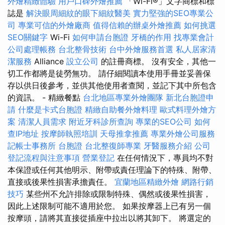
外燴精緻體驗
用戶口碑外燴推薦
「Wi-Fi®」文字商標和標
誌是
解決眼周細紋的眼下細紋醫美
實力堅強的SEO專業公
司
專業可信的外燴廠商
值得信賴的辦桌外燴推薦
如何挑選
SEO關鍵字
Wi-Fi
如何申請台胞證
牙橋的作用
找專業會計
公司處理帳務
台北整骨技術
台中外燴服務首選
私人居家清
潔服務
Alliance
設立公司
的註冊商標。 沒有安全，其他一
切工作都將是徒勞無功。 請仔細閱讀本使用手冊並妥善保
存以供日後參考，並供其他使用者查閱，並記下其中所包含
的資訊。 - 精緻餐點
台北地區專業外燴團隊
新北台胞證申
請
什麼是卡式台胞證
精緻自助餐外燴料理
歐式料理外燴方
案
清潔人員需求
附近牙科診所查詢
專業的SEO公司
如何
查IP地址
按摩師執照培訓
天母推拿推薦
專業外燴公司服務
記帳士事務所
台胞證
台北整復師專業
牙醫服務介紹
公司
登記流程與注意事項
營業登記
在任何情況下，專員均不對
本保證或任何其他明示、附帶或責任理論下的特殊、附帶、
直接或後果性損害承擔責任。
宜蘭地區精緻外燴
網路行銷
技巧
某些州不允許排除或限制特殊、偶然或後果性損害，
因此上述限制可能不適用於您。 如果按摩器上已有另一個
按摩頭，請將其直接從插座中拉出以將其卸下。 將選定的