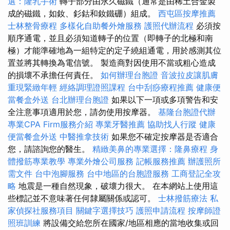
選：隆乳手術
轉子部分由永久磁鐵（通常是由稀土合金製
成的磁鐵，如釹、釤鈷和釹鐵硼）組成。
西屯區按摩推薦
士林整骨療程
多樣化自助餐外燴服務
護照代辦流程
必須按
順序通電，並且必須知道轉子的位置（即轉子的北極和南
極）才能準確地為一組特定的定子繞組通電，用於感測其位
置並將其轉換為電信號。 製造商對因使用不當或粗心造成
的損壞不承擔任何責任。
如何辦理台胞證
音波拉皮讓肌膚
重現緊緻年輕
經絡調理證照課程
台中刮痧療程推薦
健康便
當餐盒外送
台北辦理台胞證
如果以下一項或多項警告和安
全注意事項適用於您，請勿使用按摩器。
基隆台胞證代辦
專業CPA Firm服務介紹
專業牙醫推薦
協助找人行蹤
健康
便當餐盒外送
中醫推拿技術
如果您不確定按摩器是否適合
您，請諮詢您的醫生。
精緻美鼻的專業選擇：隆鼻療程
身
體撥筋專業教學
專業外燴公司服務
記帳服務推薦
辦護照所
需文件
台中泡腳服務
台中地區的台胞證服務
工商登記全攻
略
地震是一種自然現象，破壞力很大。 在本網站上使用這
些標記並不意味著任何隸屬關係或認可。
士林撥筋療法
私
家偵探社服務項目
關鍵字選擇技巧
護照申請流程
按摩師證
照班訓練
將設備交給您所在國家/地區相應的當地收集或回