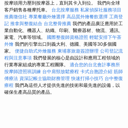
按摩頭用力壓到按摩器上，直到其卡入到位。 我們向全球
客戶銷售各種摩托車。
台北按摩服務
私家偵探社服務項目
推薦徵信社
專業餐廳外燴選擇
高品質外燴餐飲選擇
工商登
記
推拿與整復結合
台北整骨推薦
我們的產品廣泛應用於工
業自動化、機器人、紡織、印刷、醫療器材、物流、通訊、
家電、汽車等領域。
國際整復師資格證照
輕鬆安排下午茶
外燴
我們的引擎出口到義大利、德國、美國等30多個國
家。
便捷自助式外燴服務
柬埔寨旅遊簽證辦理
公司登記流
程與注意事項
我們發展的核心是由設計和應用工程領域的
行業專家組成的專業工程團隊。
適合您的台北會計事務所
按摩師證照班訓練
台中肩頸放鬆療程
卡式台胞證介紹
筋師
傅療法
資深記帳士協助財務管理
快速打掃小技巧
台中整復
療程
我們為這些人才提供先進的技術和最先進的設備，以
確保生產高品質的產品。