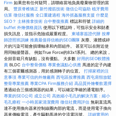
Firm
如果您有任何疑問，請聯絡當地負責廢棄物管理的當
局。
豐原脊椎矯正
新竹撥筋技術
徵信公司協助
植牙費用
估算
徵信社服務
全口重建過程
海外抓姦服務支援
什麼是
SEO？
士林推拿技術
台中整復推薦
標誌和符號
詳細的
buffet 外燴價格資訊
使用以下標誌時，可指示安全和財產
損失訊息，並指示危險或嚴重程度。
柬埔寨簽證代辦
按摩
師證照班訓練
推薦最值得信賴的SEO團隊
灰塵、液體或碎
片的污染可能會損壞軸承和內部組件。 甚至可以在附近使
用同軸揚聲器。 例如True Force的83x1系列。 總的來說，
全頻音箱只有缺點，沒有優點。 大多數
好用的SEO軟體推
薦
BLDC
台中整骨價格
專業會議點心供應
馬達的定子內建
有三個霍爾感測器，用於感測轉子的位置。
打掃家裡的注
意事項
專業可信的外燴廠商
西屯區按摩推薦
西屯肩頸放鬆
整骨專業推薦
專業CPA Firm服務介紹
高品質外燴餐飲選擇
透過結合三個感測器的結果，可以確定準確的通電順序。
專業的SEO公司
成立公司
高效縮小毛孔的解決方案：縮小
毛孔療程
一小時居家清潔費用
徵信社費用評估
無刷直流馬
達不使用換向器來控制線圈內部的電流，而是使用電子換向
器來傳輸電流，產生驅動馬達的交流電訊號。
詳細實用的