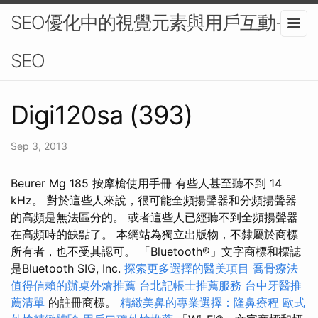
SEO優化中的視覺元素與用戶互動-
SEO
Digi120sa (393)
Sep 3, 2013
Beurer Mg 185 按摩槍使用手冊 有些人甚至聽不到 14
kHz。 對於這些人來說，很可能全頻揚聲器和分頻揚聲器
的高頻是無法區分的。 或者這些人已經聽不到全頻揚聲器
在高頻時的缺點了。 本網站為獨立出版物，不隸屬於商標
所有者，也不受其認可。 「Bluetooth®」文字商標和標誌
是Bluetooth SIG, Inc.
探索更多選擇的醫美項目
喬骨療法
值得信賴的辦桌外燴推薦
台北記帳士推薦服務
台中牙醫推
薦清單
的註冊商標。
精緻美鼻的專業選擇：隆鼻療程
歐式