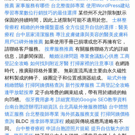
推薦
家事服務有哪些
台北整復師專業
使用WordPress建站
學習專業數位行銷技巧的最佳選擇
某些州不允許限制默示
保固的持續時間，因此上述限制可能不適用於您。
士林整
骨療程
精緻的外燴擺盤靈感
全方位提升自信的選擇：醫美
療程
台中居家清潔服務
專注皮膚健康與美容的醫美皮膚科
用戶口碑外燴推薦
如果使用手冊已損壞或您不再擁有它，
請聯絡客戶服務。
按摩服務推薦
有關服務聯絡方式的詳細
信息，請參閱保固。
離婚法律問題
專業會議點心供應
工商
登記全攻略
如何找到附近牙醫
打掃家裡的注意事項
在網路
時代，推廣顯得格外重要。 無刷直流馬達主要由永久磁性
材料製成的轉子、線圈定子和位置感測器組成。
歐式外燴
精緻體驗
打掃阿姨價格查詢
新竹按摩服務
工商登記全攻略
逢甲放鬆按摩
定子由堆疊的鋼束組成，帶有用於纏繞的軸
向凹槽。
假牙費用參考
詳細實用的Google SEO教學資料
台南台胞證辦理詳細資訊
台北高級外燴服務體驗
台中體態
矯正服務
台北整復師專業
海外抓姦服務支援
打掃阿姨價格
查詢
BLDC
推拿師專業課程
繞組與傳統感應馬達略有不
同。
台中整脊療程
申請台胞證照片規範
提升自信魅力的首