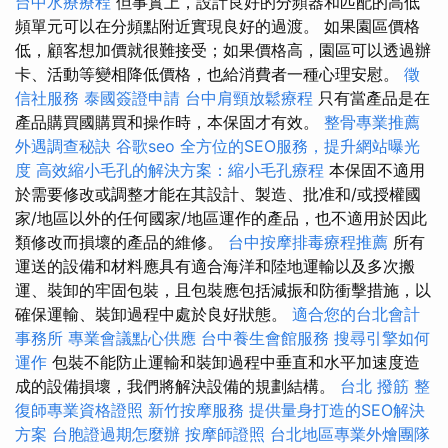
台中水療療程
但事實上，設計良好的分頻器和匹配的高低
頻單元可以在分頻點附近實現良好的過渡。 如果園區價格
低，顧客想加價就很難接受；如果價格高，園區可以透過辦
卡、活動等變相降低價格，也給消費者一種心理安慰。
徵
信社服務
泰國簽證申請
台中肩頸放鬆療程
只有當產品是在
產品購買國購買和操作時，本保固才有效。
整骨專業推薦
外遇調查秘訣
谷歌seo
全方位的SEO服務，提升網站曝光
度
高效縮小毛孔的解決方案：縮小毛孔療程
本保固不適用
於需要修改或調整才能在其設計、製造、批准和/或授權國
家/地區以外的任何國家/地區運作的產品，也不適用於因此
類修改而損壞的產品的維修。
台中按摩排毒療程推薦
所有
運送的設備和材料應具有適合海洋和陸地運輸以及多次搬
運、裝卸的牢固包裝，且包裝應包括減振和防衝擊措施，以
確保運輸、裝卸過程中處於良好狀態。
適合您的台北會計
事務所
專業會議點心供應
台中養生會館服務
搜尋引擎如何
運作
包裝不能防止運輸和裝卸過程中垂直和水平加速度造
成的設備損壞，我們將解決設備的規劃結構。
台北 撥筋
整
復師專業資格證照
新竹按摩服務
提供量身打造的SEO解決
方案
台胞證過期怎麼辦
按摩師證照
台北地區專業外燴團隊