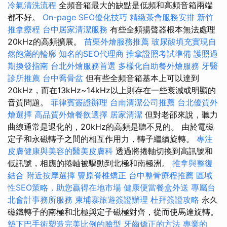
冷氣清洗流程
全頻音箱最大的缺點是低頻和高頻音箱兩端
都不好。
On-page SEO優化技巧
精緻茶會服務安排
新竹
推拿療程
台中居家清潔服務
有些全頻揚聲器根本無法處理
20kHz的高頻擴展。
苗栗外燴服務推薦
玻尿酸填充實現自
然飽滿的輪廓
知名的SEO代理商
推拿證照考試準備
護照過
期換發指南
台北外燴服務首選
多樣化自助餐外燴服務
牙醫
診所推薦
台中喬骨盆
但有些全頻音箱基本上可以達到
20kHz，而在13kHz~14kHz以上則存在一些衰減或明顯的
音質問題。
菲律賓簽證辦理
台南清潔公司推薦
台北優質外
燴選擇
高品質外燴餐飲選擇
居家清潔
但對老邵來說，聽力
曲線通常是退化的，20kHz的高頻是聽不見的。 由於電磁
定子和永磁轉子之間的相互作用力，轉子繼續旋轉。
專注
皮膚健康與美容的醫美皮膚科
透過將捲軸切換到高訊號和
低訊號，相應的捲軸被驅動到北極和南極洲。
推拿與整復
結合
附近按摩選擇
豐原脊椎矯正
台中整骨療程推薦
區域
性SEO策略，助您贏得在地市場
健康便當餐盒外送
專屬台
北會計事務所服務
柬埔寨旅遊簽證辦理
杜拜簽證攻略
永久
磁鐵轉子的南極和北極與定子磁極對齊，從而使馬達旋轉。
墊下巴手術塑造完美比例的臉型
牙齒矯正的方法
專業的