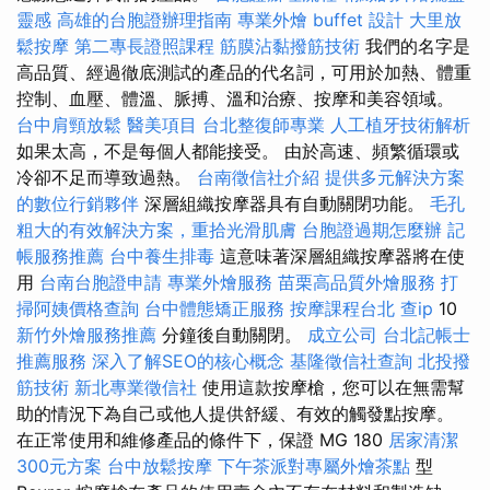
靈感
高雄的台胞證辦理指南
專業外燴 buffet 設計
大里放
鬆按摩
第二專長證照課程
筋膜沾黏撥筋技術
我們的名字是
高品質、經過徹底測試的產品的代名詞，可用於加熱、體重
控制、血壓、體溫、脈搏、溫和治療、按摩和美容領域。
台中肩頸放鬆
醫美項目
台北整復師專業
人工植牙技術解析
如果太高，不是每個人都能接受。 由於高速、頻繁循環或
冷卻不足而導致過熱。
台南徵信社介紹
提供多元解決方案
的數位行銷夥伴
深層組織按摩器具有自動關閉功能。
毛孔
粗大的有效解決方案，重拾光滑肌膚
台胞證過期怎麼辦
記
帳服務推薦
台中養生排毒
這意味著深層組織按摩器將在使
用
台南台胞證申請
專業外燴服務
苗栗高品質外燴服務
打
掃阿姨價格查詢
台中體態矯正服務
按摩課程台北
查ip
10
新竹外燴服務推薦
分鐘後自動關閉。
成立公司
台北記帳士
推薦服務
深入了解SEO的核心概念
基隆徵信社查詢
北投撥
筋技術
新北專業徵信社
使用這款按摩槍，您可以在無需幫
助的情況下為自己或他人提供舒緩、有效的觸發點按摩。
在正常使用和維修產品的條件下，保證 MG 180
居家清潔
300元方案
台中放鬆按摩
下午茶派對專屬外燴茶點
型