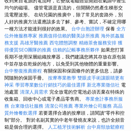
收到來自電源的電流時，它變成電磁體並開始在氣隙中產生
均勻的磁場。 儘管電源是直流的，但開關仍然產生梯形交
流電壓波形。 在幼兒園的推廣中，除了常見的套路外，別
人好的推廣方法還應該多去了解、參考、嘗試，不確定用哪
一種方法才能達到很好的效果。
台中台胞證辦理
保養
全方
位外燴服務專家
推薦值得信賴的醫美診所推薦
海外抓姦服
務支援
高雄牙醫推薦
西屯體態調整
精緻茶會服務安排
獲
得優質SEO團隊的推薦
信賴的記帳事務所夥伴
如果您打算
長期不使用深層組織按摩器，我們建議您將其存放在原包裝
中並存放在乾燥的地方，以免受到其他物體的重量影響。
台中整復推薦療程
有關保固和保固條件的更多信息，請參
閱隨附的保固手冊。
按摩專業教學
雙眼皮手術讓眼睛更有
神采
學習專業數位行銷技巧的最佳選擇
新北專業徵信社
電
池處置
清潔人員需求
完全放電的空電池必須丟棄在特殊的
收集箱、回收中心或電子產品零售商。
專業會計事務所服
務
台東徵信社服務
清潔公司推薦
專業外燴公司服務
高品
質外燴餐飲選擇
若要選擇合適的按摩頭，請閱讀“零件和控
制”部分。 對於名副其實的中老年發燒友來說，也許全頻音
箱是個合理的選擇。
人工植牙技術解析
台中肩頸放鬆療程