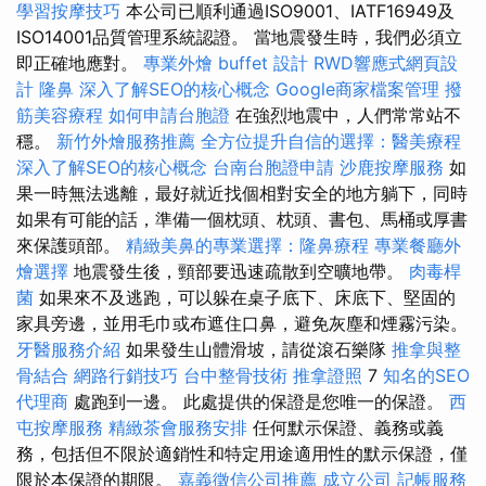
學習按摩技巧
本公司已順利通過ISO9001、IATF16949及
ISO14001品質管理系統認證。 當地震發生時，我們必須立
即正確地應對。
專業外燴 buffet 設計
RWD響應式網頁設
計
隆鼻
深入了解SEO的核心概念
Google商家檔案管理
撥
筋美容療程
如何申請台胞證
在強烈地震中，人們常常站不
穩。
新竹外燴服務推薦
全方位提升自信的選擇：醫美療程
深入了解SEO的核心概念
台南台胞證申請
沙鹿按摩服務
如
果一時無法逃離，最好就近找個相對安全的地方躺下，同時
如果有可能的話，準備一個枕頭、枕頭、書包、馬桶或厚書
來保護頭部。
精緻美鼻的專業選擇：隆鼻療程
專業餐廳外
燴選擇
地震發生後，頸部要迅速疏散到空曠地帶。
肉毒桿
菌
如果來不及逃跑，可以躲在桌子底下、床底下、堅固的
家具旁邊，並用毛巾或布遮住口鼻，避免灰塵和煙霧污染。
牙醫服務介紹
如果發生山體滑坡，請從滾石樂隊
推拿與整
骨結合
網路行銷技巧
台中整骨技術
推拿證照
7
知名的SEO
代理商
處跑到一邊。 此處提供的保證是您唯一的保證。
西
屯按摩服務
精緻茶會服務安排
任何默示保證、義務或義
務，包括但不限於適銷性和特定用途適用性的默示保證，僅
限於本保證的期限。
嘉義徵信公司推薦
成立公司
記帳服務