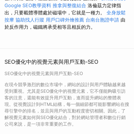
Google SEO教學資料
推拿與整復結合
洛倫茲力定律指
出，只要載體導體處於磁場中，它就是一種力。
全身放鬆
按摩
協助找人行蹤
用戶口碑外燴推薦
台南台胞證申請
由
於反作用力，磁鐵將承受相等且相反的力。
SEO優化中的視覺元素與用戶互動-SEO
SEO優化中的視覺元素與用戶互動-SEO
在現今競爭激烈的數位市場中，網站的設計與用戶體驗越來越
受到重視。尤其是SEO優化中的視覺元素，它不僅能夠吸引訪
客的注意，還能有效提升用戶互動，進而提升網站的整體表
現。從視覺設計到HTML結構，每一個細節都可能影響網站在搜
尋引擎中的排名，並且與用戶的互動程度密切相關。因此，了
解視覺元素如何與SEO優化結合，對於網站管理者和數位行銷
公司來說，是一項非常重要的工作。