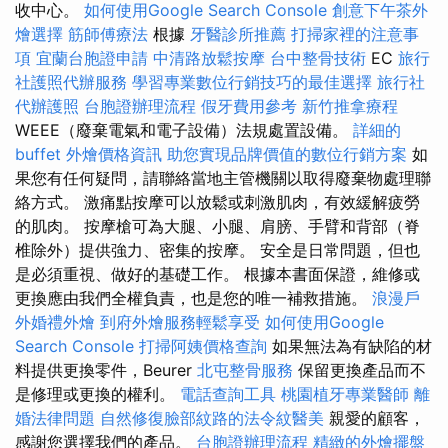
收中心。
如何使用Google Search Console
創意下午茶外
燴選擇
筋師傅療法
根據
牙醫診所推薦
打掃家裡的注意事
項
宜蘭台胞證申請
中清路放鬆按摩
台中整骨技術
EC
旅行
社護照代辦服務
學習專業數位行銷技巧的最佳選擇
旅行社
代辦護照
台胞證辦理流程
假牙費用參考
新竹推拿療程
WEEE（廢棄電氣和電子設備）法規處置設備。
詳細的
buffet 外燴價格資訊
助您實現品牌價值的數位行銷方案
如
果您有任何疑問，請聯絡當地主管機關以取得廢棄物處理聯
絡方式。 激痛點按摩可以放鬆或刺激肌肉，有效緩解疲勞
的肌肉。 按摩槍可為大腿、小腿、肩膀、手臂和背部（脊
椎除外）提供強力、密集的按摩。 安全是日常問題，但也
是必須重視、做好的基礎工作。 根據本書面保證，維修或
更換應由我們全權負責，也是您的唯一補救措施。
浪漫戶
外婚禮外燴
到府外燴服務輕鬆享受
如何使用Google
Search Console
打掃阿姨價格查詢
如果無法為有缺陷的材
料提供更換零件，Beurer
北屯整骨服務
保留更換產品而不
是修理或更換的權利。
電話查詢工具
桃園植牙專業醫師
離
婚法律問題
自然修復臉部紋路的法令紋醫美
親愛的顧客，
感謝您選擇我們的產品。
台胞證辦理流程
精緻的外燴擺盤