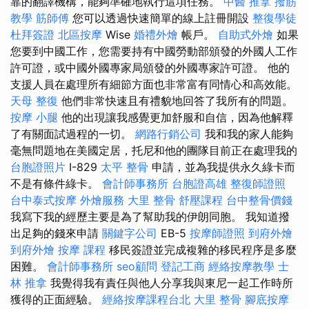
靠的翻譯機構，能夠準確地執行這項任務。
中醫 推拿
撥筋
教學
筋師傅
您可以透過快速簡單的線上註冊開設
整復學徒
杜拜簽證
北區按摩
Wise
婚禮外燴
帳戶。
自助式外燴
如果
您要到中國工作，您需要持有中國勞動部頒發的外國人工作
許可證，或中國外國專家局頒發的外國專家許可證。 他的
支援人員在處理所有細節方面也非常富有同情心和高效能。
天母 整復
他們非常快速且有禮貌地回答了我所有的問題。
按摩 小腿
他的出現讓我感覺更加舒服和自信，因為他解釋
了有關面試過程的一切。
網路行銷公司
我和我的家人能夠
毫無問題地在美國定居，托尼和他的團隊目前正在處理我的
台胞證照片
I-829
太平 整骨
申請，並為我提供永久綠卡而
不是有條件綠卡。
會計師事務所
台胞證高雄
整復師證照
台中泰式按摩
外燴服務
大里 整骨
舒壓課程
台中整骨價錢
我寫下我的經歷主要是為了幫助我的伊朗同胞。 我知道撥
出足夠的錢來申請
關鍵字公司
EB-5
按摩師證照
到府外燴
到府外燴
按摩 課程
移民簽證並完成複雜的移民程序是多麼
困難。
會計師事務所
seo顧問
登記工商
經絡按摩教學
士
林 推拿
我覺得我有責任與他人分享我與東尼一起工作時所
獲得的正面經驗。
經絡按摩課程台北
大里 整骨
腳底按摩