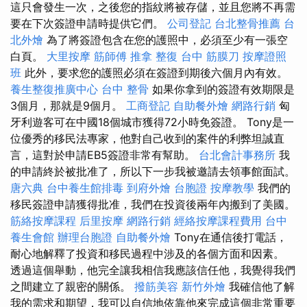
這只會發生一次，之後您的指紋將被存儲，並且您將不再需
要在下次簽證申請時提供它們。
公司登記
台北整骨推薦
台
北外燴
為了將簽證包含在您的護照中，必須至少有一張空
白頁。
大里按摩
筋師傅
推拿 整復
台中 筋膜刀
按摩證照
班
此外，要求您的護照必須在簽證到期後六個月內有效。
養生整復推廣中心
台中 整骨
如果你拿到的簽證有效期限是
3個月，那就是9個月。
工商登記
自助餐外燴
網路行銷
匈
牙利遊客可在中國18個城市獲得72小時免簽證。 Tony是一
位優秀的移民法專家，他對自己收到的案件的利弊坦誠直
言，這對於申請EB5簽證非常有幫助。
台北會計事務所
我
的申請終於被批准了，所以下一步我被邀請去領事館面試。
唐六典
台中養生館排毒
到府外燴
台胞證
按摩教學
我們的
移民簽證申請獲得批准，我們在投資後兩年內搬到了美國。
筋絡按摩課程
后里按摩
網路行銷
經絡按摩課程費用
台中
養生會館
辦理台胞證
自助餐外燴
Tony在通信後打電話，
耐心地解釋了投資和移民過程中涉及的各個方面和因素。
透過這個舉動，他完全讓我相信我應該信任他，我覺得我們
之間建立了親密的關係。
撥筋美容
新竹外燴
我確信他了解
我的需求和期望，我可以自信地依靠他來完成這個非常重要