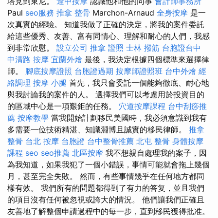
塔見到東尼。
逢甲按摩
認識他和他的同事
會計師事務所
Paul
seo服務
推拿 整骨
Marchon-Arnaud
全身按摩
是一
次真實的經驗。 知道我做了正確的決定，將我的案件委託
給這些優秀、友善、富有同情心、理解和耐心的人們，我感
到非常欣慰。
設立公司
推拿 證照
士林 撥筋
台胞證台中
中清路 按摩
宜蘭外燴
最後，我決定根據四個標準來選擇律
師。
腳底按摩證照
台胞證過期
按摩師證照班
台中外燴
經
絡調理
按摩 小腿
首先，我只會委託一個能夠徹底、耐心地
與我討論我的案件的人。 選擇我們可以考慮用於投資目的
的區域中心是一項艱鉅的任務。
穴道按摩課程
台中刮痧推
薦
按摩教學
當我開始計劃移民美國時，我必須意識到我有
多需要一位技術精湛、知識淵博且誠實的移民律師。
推拿
整骨
台北 按摩
台胞證
台中整骨推薦
北屯 整骨
身體按摩
課程
seo
seo推薦
北區按摩
我不想親自處理我的案子，因
為我知道，如果我犯了一個小錯誤，事情可能就會拖上幾個
月，甚至完全失敗。 然而，有些事情幾乎在任何地方都同
樣有效。 我們所有的問題都得到了有力的答复，並且我們
的項目沒有任何被忽視或誇大的情況。 他們讓我們正確且
友善地了解整個申請過程中的每一步，直到移民獲得批准。