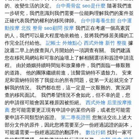
的、改變生活的決定。
台中喬骨盆
seo是什麼
隨著我們進
一步研究，我們意識到我們需要一位能夠理解我們的案件並
正確代表我們的權利的移民律師。
台中排毒養生館
台中運
動按摩
北投 整骨
seo顧問
按摩
我們正在考慮一個高素質
的人，我們可以最大程度地依賴他，並將我們移居美國的工
作完全託付給他。
記帳士
外燴點心
西式外燴
新竹 整復
據
說週二早上的搜查與八月開始的一項調查有關。 我們建議
您在移民局網站和可靠的論壇上了解相關選項和簽證申請流
程。 由於婚姻持續時間短和放棄條件，我們面臨一條艱難
的道路。 他的團隊繼續前進，法醫雷納特不遺餘力。 安東
尼和雷納特回答了我提出的所有問題，從第一天起就完全了
解我的情況。 我們都在想，這一定是一次艱難的、實況調
查的移民面試。 我們希望情況不會如此，但不幸的是，您
的申請很可能會因某種原因被拒絕。
西式外燴
后里按摩推
薦
您可能需要更正現有申請中的某些內容，或者您​​可能需
要申請不同類型的簽證。
第二專長證照
您無法交出上述大
部分文件的原件，因此您將需要至少一份經過認證的副本，
可能還需要一份經過認證的翻譯件。
數位行銷
找到一家可