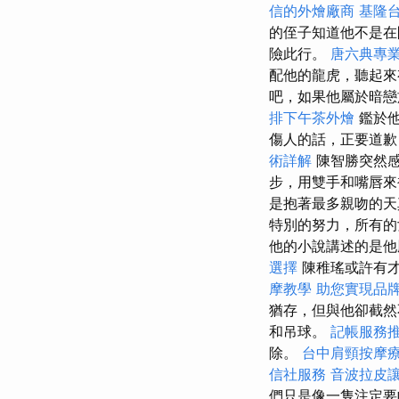
信的外燴廠商
基隆
的侄子知道他不是
險此行。
唐六典專
配他的龍虎，聽起
吧，如果他屬於暗
排下午茶外燴
鑑於他
傷人的話，正要道歉
術詳解
陳智勝突然感
步，用雙手和嘴唇來
是抱著最多親吻的天
特別的努力，所有
他的小說講述的是他
選擇
陳稚瑤或許有
摩教學
助您實現品
猶存，但與他卻截然
和吊球。
記帳服務
除。
台中肩頸按摩
信社服務
音波拉皮
們只是像一隻注定要