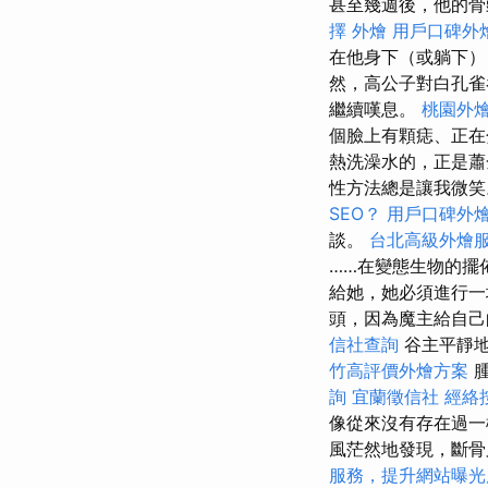
甚至幾週後，他的骨
擇
外燴
用戶口碑外
在他身下（或躺下
然，高公子對白孔雀
繼續嘆息。
桃園外
個臉上有顆痣、正
熱洗澡水的，正是蕭
性方法總是讓我微
SEO？
用戶口碑外
談。
台北高級外燴
……在變態生物的擺
給她，她必須進行一
頭，因為魔主給自己
信社查詢
谷主平靜地
竹高評價外燴方案
腫
詢
宜蘭徵信社
經絡
像從來沒有存在過
風茫然地發現，斷骨
服務，提升網站曝光