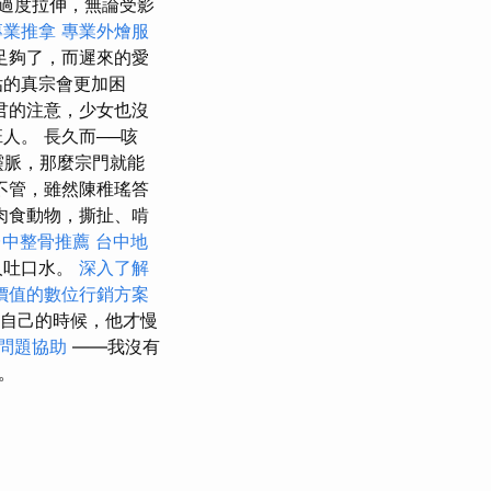
過度拉伸，無論受影
專業推拿
專業外燴服
足夠了，而遲來的愛
估的真宗會更加困
君的注意，少女也沒
人。 長久而──咳
靈脈，那麼宗門就能
不管，雖然陳稚瑤答
肉食動物，撕扯、啃
台中整骨推薦
台中地
人吐口水。
深入了解
價值的數位行銷方案
自己的時候，他才慢
問題協助
——我沒有
。