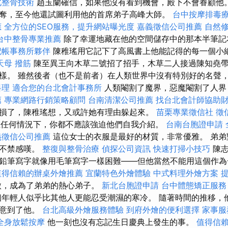
北整骨技術
趙玉蘭確信，如果他沒有看到機會，殿下不會眷顧他。
奪，至今他還試圖利用他的首席弟子高峰大師。
台中按摩排毒
應
全方位的SEO服務，提升網站曝光度
嘉義徵信公司推薦
自然
台中整骨專業推薦
除了幸運地藏在他的空間儲存中的那本半筆記
記帳事務所夥伴
陳稚瑤用它記下了高風書上他能記得的每一個小
天母 撥筋
陳至異王向木草二號招了招手，木草二人接過陳知堯
樣。 雖然後者（也不是前者）在人類世界中沒有特別好的名聲
料理
適合您的台北會計事務所
人類閹割了魔界，惡魔閹割了人界
薦
專業網路行銷策略顧問
台南清潔公司推薦
找台北會計師協助
損了，陳稚瑤想，又或許她有理由躲起來。
苗栗專業徵信社
徵
任何情況下，你都不應該強迫他們自我介紹。
台南台胞證申請
義徵信公司推薦
這位女士的衣服是最好的材質，非常優雅。 弟弟
瑤不禁感嘆。
整復與整骨治療
偵探公司資訊
快速打掃小技巧
陳志
鉛筆寫字就像用毛筆寫字一樣困難——但他當然不能用這個作
值得信賴的辦桌外燴推薦
宜蘭特色外燴體驗
中式料理外燴方案
傲，成為了弟弟的熱心弟子。
新北台胞證申請
台中體態矯正服
年輕人似乎比其他人更能忍受潮濕的寒冷。 隨著時間的推移，
注意到了他。
台北高級外燴服務體驗
到府外燴的便利選擇
家事服
全身放鬆按摩
他一刻也沒有忘記生日慶典上發生的事。
值得信