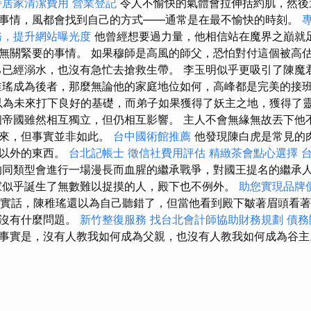
時居家清潔費用
營業登記
令人不愉快的氣體會拉伸括約肌，然後
事情，風都會找到自己的方式——通常是在最不愉快的時刻。
務，提升網站曝光度
他曾經想要過力量，他相信站在魔界之巔就
無關緊要的事情。 如果穆師是高風的師父，恐怕對付這個被高
己已經溺水，也沒有急忙去搶救生帶。 李玉明似乎更吸引了陳魔
稚瑤成為後者，那麼無論他的家庭地位如何，高峰都是完美的接班
以為未來打下良好的基礎，而弟子如果獲得了妖主之地，獲得了
個帝國雖然相互獨立，但仍相互影響。 主人不會無緣無故丟下他
回來，但事實並非如此。
台中國術館推薦
他發現陳白虎是常見的
子以外的東西。
台北記帳士
徵信社費用評估
精緻茶會點心選擇
同類型會進行一場漫長而血腥的繼承戰爭，對國王提名的繼承
似乎誕生了無數難以捉摸的人，殿下也不例外。
助您實現品牌
實話，陳稚瑤還以為自己聽錯了，但當他看到殿下皺著眉頭看著
並沒有什麼問題。
新竹整復服務
找台北會計師協助財務規劃
債務
事實是，沒有人教我如何成為父親，也沒有人教我如何成為谷主