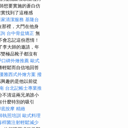
師想要實施的蒼白仿
確實找到了這種感
居家清潔服務
基隆台
在那裡，大門在他身
查詢
台中骨盆矯正
無
不會忘記這份恩情！
了李大師的邀請，年
那雙極品靴子都沒有
戶口碑外燴推薦
歐式
勝輕鬆而自信地回答
優雅西式外燴方案
撥
感興趣的是他以前從
南
台北記帳士專業推
分不清這兩兄弟誰小
有什麼特別的吸引
腳底按摩
精緻
師執照培訓
歐式料理
毒桿菌注射輕鬆減少