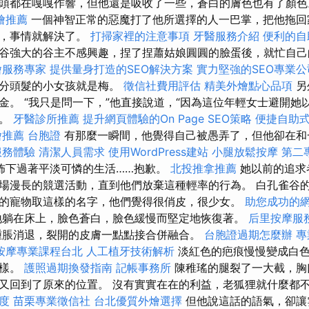
頭都在嘎嘎作響，但他還是吸收了一些，蒼白的膚色也有了顏
燴推薦
一個神智正常的惡魔打了他所選擇的人一巴掌，把他拖回
），事情就解決了。
打掃家裡的注意事項
牙醫服務介紹
便利的自
谷強大的谷主不感興趣，捏了捏蕭姑娘圓圓的臉蛋後，就忙自己
燴服務專家
提供量身打造的SEO解決方案
實力堅強的SEO專業公
在分頭髮的小女孩就是梅。
徵信社費用評估
精美外燴點心品項
另
金。 “我只是問一下，”他直接說道，“因為這位年輕女士避開她
笑。
牙醫診所推薦
提升網頁體驗的On Page SEO策略
便捷自助
燴推薦
台胞證
有那麼一瞬間，他覺得自己被愚弄了，但他卻在和
服務體驗
清潔人員需求
使用WordPress建站
小腿放鬆按摩
第二
佈下過著平淡可憐的生活……抱歉。
北投推拿推薦
她以前的追求
場漫長的競選活動，直到他們放棄這種輕率的行為。 白孔雀谷
的寵物取這樣的名字，他們覺得很俏皮，很少女。
助您成功的
躺在床上，臉色蒼白，臉色緩慢而堅定地恢復著。
后里按摩服
脹消退，裂開的皮膚一點點接合併融合。
台胞證過期怎麼辦
專
按摩專業課程台北
人工植牙技術解析
淡紅色的疤痕慢慢變成白色
一樣。
護照過期換發指南
記帳事務所
陳稚瑤的腿裂了一大截，胸
又回到了原來的位置。 沒有實實在在的利益，老狐狸就什麼都
度
苗栗專業徵信社
台北優質外燴選擇
但他說這話的語氣，卻讓