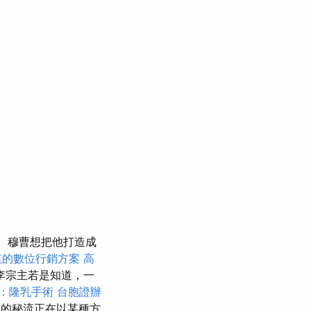
穆曹想把他打造成
值的數位行銷方案
高
李宗主若是知道，一
：隆乳手術
台胞證辦
的秘流正在以某種方