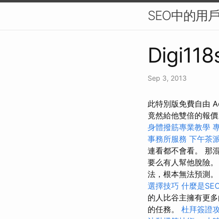
SEO中的用
Digi118
Sep 3, 2013
此特別版免費自由 Ad
竟然給他雙倍的報
身體撥筋專業教學
事務所服務
下午茶
連看都不會看。 那
要么有人幫他脫險
法，根本無法預測
選擇技巧
什麼是SE
的人比谷主擁有更多
的任務。
杜拜簽證