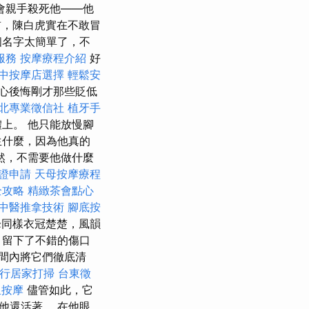
會親手殺死他——他
，陳白虎實在不敢冒
個名字太簡單了，不
服務
按摩療程介紹
好
中按摩店選擇
輕鬆安
心後悔剛才那些貶低
北專業徵信社
植牙手
上。 他只能放慢腳
生什麼，因為他真的
然，不需要他做什麼
證申請
天母按摩療程
全攻略
精緻茶會點心
中醫推拿技術
腳底按
同樣衣冠楚楚，風韻
，留下了不錯的傷口
間內將它們徹底清
行居家打掃
台東徵
里按摩
儘管如此，它
他還活著。 在他眼