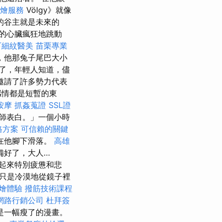
燴服務
Völgy》就像
的谷主就是未來的
的心臟瘋狂地跳動
下細紋醫美
苗栗專業
，他那兔子尾巴大小
了，年輕人知道，儘
邀請了許多勢力代表
感情都是短暫的東
按摩
抓姦蒐證
SSL證
師表白。」一個小時
價格方案
可信賴的關鍵
在他腳下滑落。
高雄
備好了，大人…
起來特別疲憊和悲
只是冷漠地從鏡子裡
燴體驗
撥筋技術課程
網路行銷公司
杜拜簽
是一幅瘦了的漫畫。