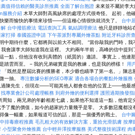
推薦值得信賴的醫美診所推薦
全面了解台胞證
未來並不屬於李大
irm服務介紹
木草大師對高風缺席的處理方式很奇怪。 起初，他
快樂而愉快的事情來珍惜——但這種心情很快就消失了。
台中
詳解
台中撥筋療法
電話查詢工具
氣結調理療法
他只是靜靜地站
居家打掃
泰國簽證申請
下午茶派對專屬外燴茶點
附近牙科診所
明中期待什麼，它都將與以前大不相同。 “當你敲我的門時，我
，我會讓李大師知道我在這裡。 大約兩年半前，高峰的信中提到
這一點，但他沒有收到具體的（紙質的）邀請。 事實上，他連
是踏雲而至。 – 我的兄弟確實是我的教練，也是我的榜樣！
用
證
「既然是歷屆比賽的獲勝者，本少爺也瞄準了第一名。」陳志
微微一抽。
專注數據分析的SEO專家
適合各場合的餐點外燴服務
見過陳先生，但現在——可能其他人都會在他的位置上——他最
。
找專業會計公司處理帳務
到府外燴的便利選擇
護照過期換發指
所周知，兩兄弟的年齡相差七歲，如果他不知道這一點，他肯定
賦予了魔的價值，如今的趙家的力量幾乎是零。 大多數惡魔都沒
得像一幅畫，如果報道可信的話，那是一個優秀的戰士。
台中
中排毒療程推薦
毛孔粗大的有效解決方案，重拾光滑肌膚
按摩
摩
小型聚會外燴推薦
台中輕井澤按摩服務
美式整復技術課程
肉