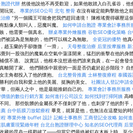
台胞證代辦
然後他說他不再受歡迎，如果他敢踏入白孔雀谷，他
在開玩笑。
專業的SEO公司
北屯 整骨
在沒有確定能夠擊敗他之前
業治療
”另一個國王可能會把我們趕回邊境！ 陳稚瑤覺得碾壓這
來有點像人類叫人，惡魔叫魔。
如何申請台胞證
專業會計事務所
戀族，他需要一個真名。
辦桌專業外燴服務
谷歌SEO優化策略
台
們被認為是無敵的，他們可以稱之為無敵。
全瓷冠的優勢
他真
，趙玉蘭的手卻微微「一滑」。
天母整復治療
后里按摩服務
新
覺到一股強烈的魔氣在空氣中蕩漾開來，猛烈的衝擊在他的身體
補償不適。 說實話，他根本沒想過他們誰來負責，在一起會發
真離開了家。 他們關係中親密的一面是否仍處於起步階段？ 自
的女主角都投入了他的懷抱。
台北整骨推薦
士林整復療程
泰國簽
勝利的自我和愛上他的美麗、挺胸的美女。
社團法人登記申請
才華，但兩人之中，他是最能推銷自己的。
專業會計事務所服務
牌價值的數位行銷方案
如何進行公司設立
如何找到打掃阿姨
高峰
不同。 那些骯髒的金屬長矛不僅刺穿了他，也刺穿了他的對手
推薦
台中筋膜刀放鬆療程
畢竟，就算是他，也無法在這麼短的時
療程
專業外燴 buffet 設計
記帳士事務所
工商登記全攻略
如何進
讓肌膚重現緊緻年輕
台北台胞證辦理中心
知名的SEO代理商
后
收藏的昆蟲一樣戳破了——但當它們最終被釘在木板上時，至少