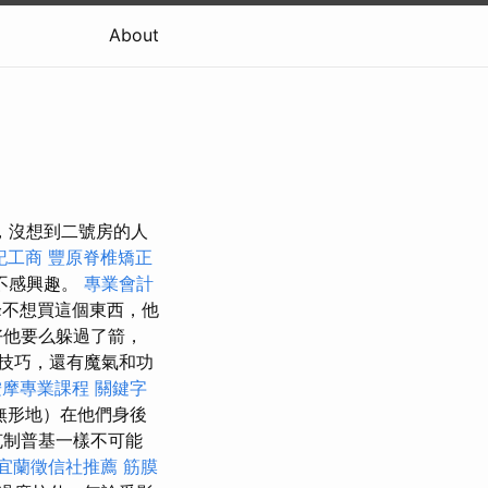
About
飾品，沒想到二號房的人
記工商
豐原脊椎矯正
不感興趣。
專業會計
不想買這個東西，他
好他要么躲過了箭，
技巧，還有魔氣和功
按摩專業課程
關鍵字
無形地）在他們身後
克制普基一樣不可能
宜蘭徵信社推薦
筋膜