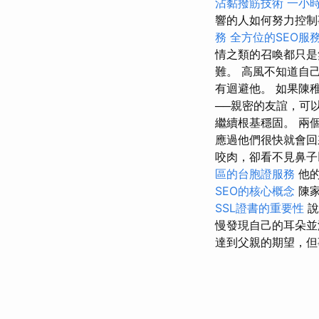
沾黏撥筋技術
一小
響的人如何努力控制
務
全方位的SEO服
情之類的召喚都只是
難。 高風不知道自
有迴避他。 如果陳
──親密的友誼，可
繼續根基穩固。 兩
應過他們很快就會
咬肉，卻看不見鼻
區的台胞證服務
他的
SEO的核心概念
陳家
SSL證書的重要性
說
慢發現自己的耳朵
達到父親的期望，但