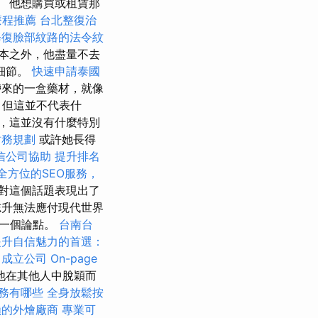
 他想購買或租賃那
療程推薦
台北整復治
修復臉部紋路的法令紋
本之外，他盡量不去
細節。
快速申請泰國
帶來的一盒藥材，就像
，但這並不代表什
，這並沒有什麼特別
財務規劃
或許她長得
信公司協助
提升排名
全方位的SEO服務，
對這個話題表現出了
升無法應付現代世界
為一個論點。
台南台
提升自信魅力的首選：
務
成立公司
On-page
他在其他人中脫穎而
務有哪些
全身放鬆按
賴的外燴廠商
專業可