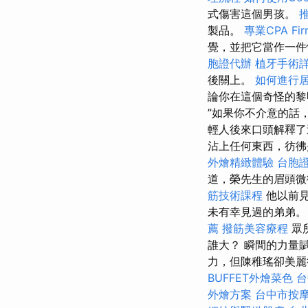
式傷害這個男孩。
製品。
專業CPA F
覺，並把它當作一件
胞證代辦
植牙手術
後關上。
如何進行
論你在這個奇怪的黎
”如果你不介意的話
輕人後來口頭解釋了
沾上任何東西，彷彿
外燴精緻體驗
台胞
道，榮先生的眉頭
筋技術課程
他以前
未有幸見過的弟弟
薦
撥筋美容療程
眾
誰大？ 瞬間的力量
力，但陳稚瑤卻美麗
BUFFET外燴菜色
台
外燴方案
台中市按