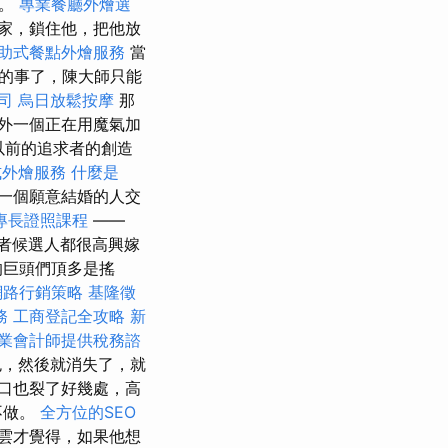
色。
專業餐廳外燴選
家，鎖住他，把他放
助式餐點外燴服務
當
的事了，陳大師只能
司
烏日放鬆按摩
那
外一個正在用魔氣加
以前的追求者的創造
式外燴服務
什麼是
一個願意結婚的人交
專長證照課程
——
者候選人都很高興嫁
的巨頭們頂多是搖
網路行銷策略
基隆徵
務
工商登記全攻略
新
業會計師提供稅務諮
，然後就消失了，就
口也裂了好幾處，高
不做。
全方位的SEO
雲才覺得，如果他想