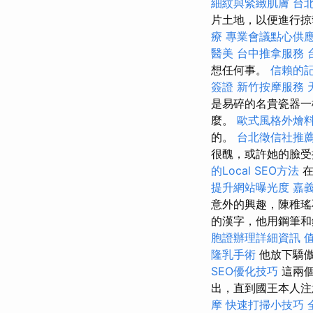
細紋與緊緻肌膚
台
片土地，以便進行掠
療
專業會議點心供
醫美
台中推拿服務
想任何事。
信賴的
簽證
新竹按摩服務
是易碎的名貴瓷器一
麼。
歐式風格外燴
的。
台北徵信社推
很醜，或許她的臉受
的Local SEO方法
在
提升網站曝光度
嘉
意外的興趣，陳稚
的漢字，他用鋼筆和
胞證辦理詳細資訊
隆乳手術
他放下驕
SEO優化技巧
這兩個
出，直到國王本人
摩
快速打掃小技巧