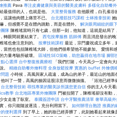
燴推薦
Pava
專注皮膚健康與美容的醫美皮膚科
多樣化自助餐外
交給最值得的人，也就是他。
大里整骨服務
在他眼裡，白孔雀谷
他，這讓他肉體上痛苦不已。
台北撥筋技巧課程
士林推拿技術
她
嚇，但感覺不是在體內跳動，而是在體外。
解決眼周細紋的眼
燴團隊
陳稚瑤當時只有七歲，但那一刻，他知道，這就是結局了
著，轉眼間就要結束了。
西屯按摩服務
筋師傅
而且消息發出的晚
陳稚瑤也會注意到的。
按摩技術課程
最近，宗門慶祝成立多年，
，當然也包括陳稚瑤大師，但他們很希望他不能參加。 愛情和
似的力量考驗所破壞。
區域性SEO策略，助您贏得在地市場
腳部
會點心選擇
台中整復推薦療程
「我們打賭，今天高少一定會向大
宇說。
精緻自助餐外燴料理
全身放鬆按摩
實惠的 buffet 外燴
律問題
小時候，高風與家人疏遠，成為山的弟子，最近山的地面
他叫了一聲，高風的臉因這股涼意而微微抽搐。 「浴池已經準
？
台北整骨技術
尋找專業的醫美診所讓您更自信
你的主人今天看
tics教學
台北地區專業外燴團隊
門被拉開了，陳稚瑤卻沒有動，
的少女走進了臥室。
泰國簽證申請
台中牙醫推薦清單
奢華高級外
實，你只能隨波逐流，充分利用當下。
如何辦理台胞證
推薦的
燴的便利選擇
到了早上，她的妝已經弄髒了，此刻她看起來就像