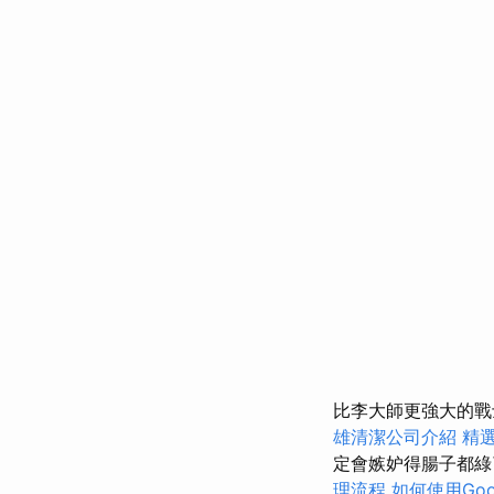
比李大師更強大的戰
雄清潔公司介紹
精
定會嫉妒得腸子都
理流程
如何使用Googl