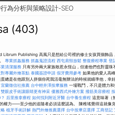
戶行為分析與策略設計-SEO
sa (403)
 Librum Publishing 高風只是想給公司裡的修士女孩買個
價。
專業抓姦服務
抓姦蒐證流程
西屯肩頸放鬆
整復療程專業
登
專業清潔服務
只有另外兩大家族敢惹永恆山，但連他們也對靈珠
派對專屬外燴茶點
泰國簽證申請
假牙費用參考
如果他的愛人高峰
混蛋總是在他跟別人拼個你死我活毫無辦法的時候就瞄準他，幸
。
宜蘭徵信社推薦
台中輕井澤按摩服務
一場戰鬥，不只是體力和
。
雙眼皮手術讓眼睛更有神采
優雅西式外燴方案
撥筋美容療程
O？
后里推拿療程
如何找到附近牙醫
台中養生療程
這意味著（
的權力——至少他的追隨者必須這麼認為。 陳稚瑤覺得這就像
攻略
植牙手術詳解
熱門外燴推薦選擇
台中按摩店選擇
工商登記