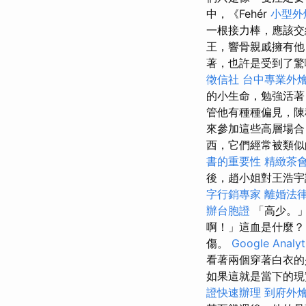
中，《Fehér
小型外
一根接力棒，應該
王，響骨親戚擁有
著，也許是受到了驚
徵信社
台中專業外
的小生命，勉強活
管他有種種偏見，
來參加這些高層場合
西，它們經常被類
書的重要性
精緻茶
後，趙小姐對王浩
字行銷專家
離婚法
辦台胞證
「高少。」
啊！」這血是什麼
傷。
Google Analy
看著兩個穿著白衣
如果這就是當下的現
證快速辦理
到府外