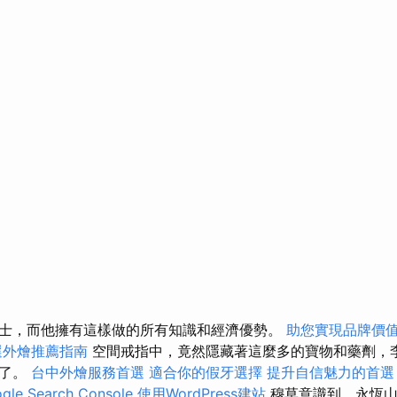
士，而他擁有這樣做的所有知識和經濟優勢。
助您實現品牌價
選外燴推薦指南
空間戒指中，竟然隱藏著這麼多的寶物和藥劑，
綠了。
台中外燴服務首選
適合你的假牙選擇
提升自信魅力的首選
e Search Console
使用WordPress建站
穆草意識到，永恆山