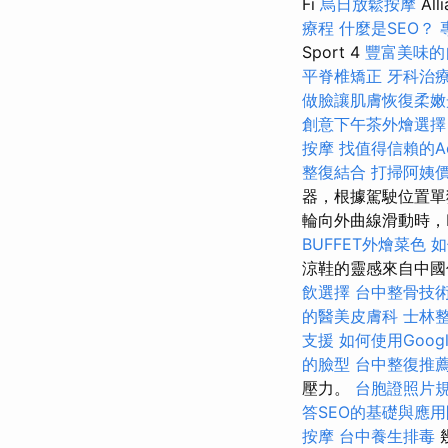
Fi
烏日放鬆按摩
All
療程
什麼是SEO？
Sport 4
豐富美味的
平脊椎矯正
牙科治
做臉讓肌膚恢復柔嫩
創意下午茶外燴選擇
按摩
找值得信賴的Acco
整復結合
打掃阿姨
器，根據駕駛位置
輪向外曲線滑動時，Ins
BUFFET外燴菜色
如
涼鞋的靈感來自中國
飲選擇
台中整骨技
的醫美皮膚科
士林
支援
如何使用Google 
的臉型
台中整復推
壓力。
台胞證照片
答SEO的基礎與應
按摩
台中養生排毒