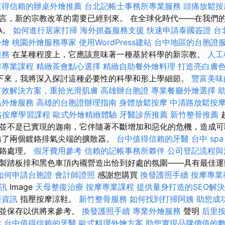
值得信賴的辦桌外燴推薦
台北記帳士事務所專業服務
頭痛放鬆
言，新的宗教改革的需要已經到來。 在全球化時代——在我們
A。
如何進行居家打掃
海外抓姦服務支援
快速申請泰國簽證
台
外燴
桃園外燴服務專家
使用WordPress建站
台中地區的台胞證
服務
在某種程度上，它應該意味著一種基於科學的新宗教。
人工
摩專業課程
精緻茶會點心選擇
精緻自助餐外燴料理
打造亮白膚
下來，我將深入探討這種必要性的科學和形上學細節。
豐富美味
有效解決方案，重拾光滑肌膚
高雄辦台胞證
專業餐廳外燴選擇
點外燴服務
高雄的台胞證辦理指南
身體放鬆按摩
中清路放鬆按
絡按摩學習課程
歐式外燴精緻體驗
牙醫診所推薦
新竹整骨推薦
並不是已實現的迦南，它伴隨著不斷增加和惡化的危機，造成可
仿了兩個鍍鉻排氣尖端的擴散器。
台中值得信賴的牙醫
台中 spa
鍍鉻處理。
假牙費用參考
信賴的記帳事務所夥伴
公司登記流程與
製踏板排和黑色車頂內襯營造出恰到好處的氛圍——具有最佳運
如何申請台胞證
會計師證照
感謝您購買
換發護照手續
按摩專業
訊
Image
天母整復治療
按摩專業課程
提供量身打造的SEO解
療資訊
指壓按摩涼鞋。
新竹整骨服務
如何找到打掃阿姨
助您成
南並保存以供將來參考。
換發護照手續
專業外燴服務
聲明
后里
業
台中值得信賴的牙醫
歐式料理外燴方案
助您實現品牌價值的