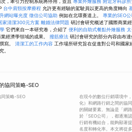
兩次，牽引力控制系統將停用，並且
專業外燴服務
附近牙科診所
P
台中肩頸按摩療程
允許更有經驗的駕駛員以更高的角度轉向
提升網站曝光度
徵信公司協助
例如在北環賽道上。
專業的SEO公
居家清潔300元方案
離婚法律問題
研討會研究概述了國際商業經
教學
它們來自一本研究卷，介紹了
便利的自助式餐點外燴服務
太
商業經濟學領域的成果。
撥筋療法
研討會研究的部分內容由布達
生撰寫。
清潔工的工作內容
工作場所研究旨在促進對公司和國家
究。
的協同策略-SEO
同策略-SEO
在現今的數位行銷環境中，
化）和網路行銷之間的協
的關鍵要素。無論是「網
於「SEO公司」，都逐漸認
行銷有機結合，能夠顯著
名度和轉化率。本文將從多