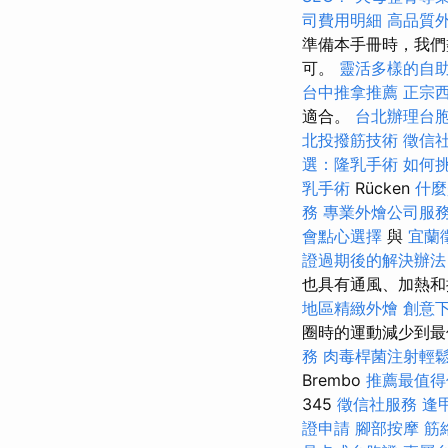
司費用明細
高品質
準備本手冊時，我們
可。
靈活多樣的自
台中推拿推薦
正宗
適合。
台北辦理台
北投撥筋技術
徵信
選：隆乳手術
如何挑
乳手術
Rücken
什麼
務
專業外燴公司服
會點心選擇
與
宜蘭
證過期後的解決辦法
也具有通風、加熱和
地區精緻外燴
創意
圈時的運動減少到
務
肉毒桿菌注射輕
Brembo
推薦最值得
345
徵信社服務
逢
證申請
腳部按摩
筋