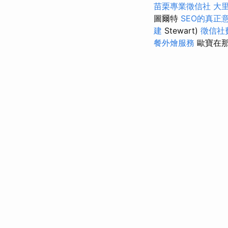
苗栗專業徵信社
大
圖爾特
SEO的真正
建
Stewart)
徵信社
餐外燴服務
歐寶在那