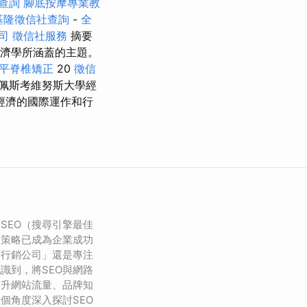
查詢
腳底按摩專業教
基隆徵信社查詢
-
全
司
徵信社服務
摘要
濟學所涵蓋的主題。
平脊椎矯正
20
徵信
佩斯考維努斯大學經
經濟的國際運作和行
SEO（搜尋引擎最佳
同策略已成為企業成功
路行銷公司」還是專注
識到，將SEO與網路
提升網站流量、品牌知
個角度深入探討SEO