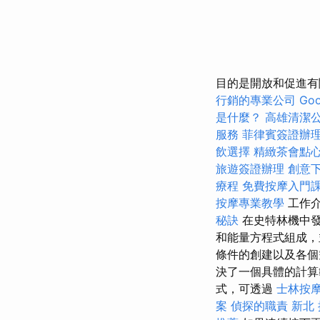
目的是開放和促進有
行銷的專業公司
Goo
是什麼？
高雄清潔
服務
菲律賓簽證辦
飲選擇
精緻茶會點
旅遊簽證辦理
創意
療程
免費按摩入門
按摩專業教學
工作
秘訣
在史特林機中發
和能量方程式組成
條件的創建以及各
決了一個具體的計算範
式，可透過
士林按
案
偵探的職責
新北