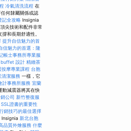
程
冷氣清洗流程
在
著任何隸屬關係或認
登記全攻略
Insignia
、頂尖技術和配件非常
支撐和長期舒適性。
擇
提升自信魅力的首
自信魅力的首選：隆
記帳士事務所專業服
uffet 設計
精緻茶
習按摩專業課程
台胞
業清潔服務
一樣，它
會計事務所服務
宜蘭
運動減震器將其在快
行銷公司
新竹整復服
SSL證書的重要性
行銷技巧的最佳選擇
Insignia
新北台胞
高品質外燴服務
什麼