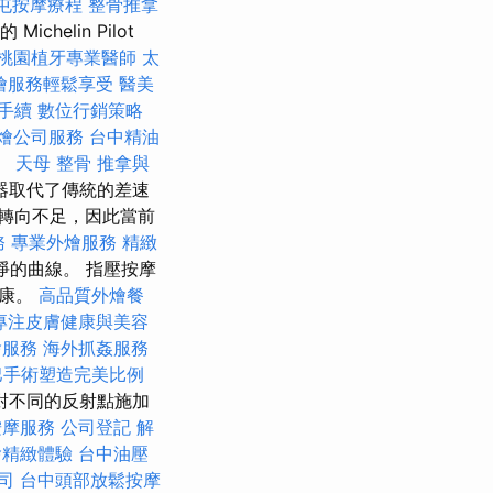
屯按摩療程
整骨推拿
helin Pilot
桃園植牙專業醫師
太
燴服務輕鬆享受
醫美
手續
數位行銷策略
燴公司服務
台中精油
。
天母 整骨
推拿與
器取代了傳統的差速
轉向不足，因此當前
務
專業外燴服務
精緻
淨的曲線。 指壓按摩
健康。
高品質外燴餐
專注皮膚健康與美容
燴服務
海外抓姦服務
巴手術塑造完美比例
對不同的反射點施加
按摩服務
公司登記
解
燴精緻體驗
台中油壓
司
台中頭部放鬆按摩