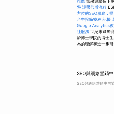
推薦
如果連續按下
學
護照代辦流程
ES
方位的SEO服務，
台中撥筋療程
記帳
Google Analytics
社服務
世紀末國際
濟博士學院的博士
為的理解和進一步研
SEO與網絡營銷中
SEO與網絡營銷中的協