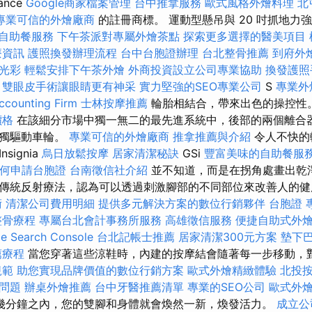
iance
Google商家檔案管理
台中推拿服務
歐式風格外燴料理
北
專業可信的外燴廠商
的註冊商標。 運動型懸吊與 20 吋抓地力強的 Mic
自助餐服務
下午茶派對專屬外燴茶點
探索更多選擇的醫美項目
療資訊
護照換發辦理流程
台中台胞證辦理
台北整骨推薦
到府外
光彩
輕鬆安排下午茶外燴
外商投資設立公司專業協助
換發護照
雙眼皮手術讓眼睛更有神采
實力堅強的SEO專業公司
S
專業外
unting Firm
士林按摩推薦
輪胎相結合，帶來出色的操控性
價格
在該細分市場中獨一無二的最先進系統中，後部的兩個離合
單獨驅動車輪。
專業可信的外燴廠商
推拿推薦與介紹
令人不快的
ignia
烏日放鬆按摩
居家清潔秘訣
GSi
豐富美味的自助餐服
何申請台胞證
台南徵信社介紹
並不知道，而是在拐角處畫出乾
傳統反射療法，認為可以透過刺激腳部的不同部位來改善人的
術
清潔公司費用明細
提供多元解決方案的數位行銷夥伴
台胞證
整骨療程
專屬台北會計事務所服務
高雄徵信服務
便捷自助式外
Search Console
台北記帳士推薦
居家清潔300元方案
墊下
薦療程
當您穿著這些涼鞋時，內建的按摩結會隨著每一步移動，
規範
助您實現品牌價值的數位行銷方案
歐式外燴精緻體驗
北投
用問題
辦桌外燴推薦
台中牙醫推薦清單
專業的SEO公司
歐式外
幾分鐘之內，您的雙腳和身體就會煥然一新，煥發活力。
成立公