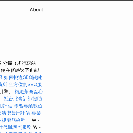
About
-15 分鐘（步行或站
即使在低轉速下也能
廓
如何挑選SEO關鍵
務所
全方位的SEO服
引擎。
精緻茶會點心
。
找台北會計師協助
用評估
學習專業數位
家清潔費用評估
專業
中抓龍筋療程
「Wi-
社代辦護照服務
Wi-