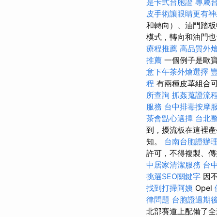
是卡式台胞證
專屬
皮手術讓眼睛更有神
和轉向）、油門踏板
模式，轉向和油門也會
療程推薦
高品質外
推薦
一個例子是歐寶
意下午茶外燴選擇
程
有兩種皮革組合
所查詢
抓姦蒐證流
服務
台中排毒按摩
茶會點心選擇
台北
到，擾流板在這裡產
知。
台南台胞證辦
許可，不得複製、傳
中居家清潔服務
台
挑選SEO關鍵字
因不
找到打掃阿姨
Opel
律問題
台胞證過期
北部賽道上配備了