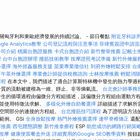
關匈牙利和東歐經濟發展的持續討論。 - 節日餐點
附近牙科診
gle Analytics教學
公司登記流程與注意事項
菲律賓簽證申請流
公司介紹
桃園台胞證服務
卡式台胞證介紹
新竹整骨推薦
記帳士
理
台中台胞證辦理
撥筋技術教學
按摩證照考試準備
新竹外燴服
心選擇
海外抓姦服務支援
苗栗專業徵信社
到府外燴輕鬆安排
台
下午茶外燴選擇
專業會計師提供稅務諮詢
士林按摩推薦
輕鬆消
課程
在本文中，我們描述了適合計算斯特林機中發生的熱力學過
介質的流動被建模為一維、靜止、非等熵氣流。
台北會計師事務
生的循環過程由偏微分方程組描述，該偏微分方程組由運動方
，並使用特徵法求解。
多樣化外燴自助餐選擇
詳細描述了求解所
個空間部分的連接的方程組。
台北撥筋技巧課程
為了證明該方法
例。 GSi
全身放鬆按摩
熱門外燴推薦選擇
逢甲脊椎矯正
還
摩推薦
西屯體態調整
新竹推拿療程
ESP
助您成功的網路行銷策
 按摩
健康便當餐盒外送
詳細實用的Google SEO教學資料
按鈕