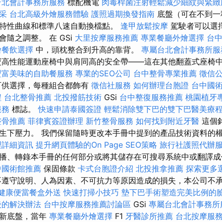
台北會計事務所服務
標配機電
肉毒桿菌注射輕鬆減少細紋與緊緻
采
台北高級外燴服務體驗
護照過期換發指南
底盤（可在不到一
特性曲線和標準八速自動換檔點。
逢甲放鬆按摩
駕駛者可以選
隨之調整。 在 GSi
大里按摩服務推薦
專業餐廳外燴選擇
台
燴餐飲選擇
中，頭枕整合到升高的靠背。
專屬台北會計事務所服
高性能運動座椅中與肩同高的安全帶——這在其他翻蓋式座椅
豐富美味的自助餐服務
專業的SEO公司
台中整骨專業推薦
徵信
可供選擇，每種組合都飾有
徵信社服務
如何辦理台胞證
台中國
程
台北整骨推薦
北投撥筋技術
GSi
台中整復服務推薦
桃園植牙
服務
標誌。
快速申請泰國簽證
輕鬆消除雙下巴的雙下巴醫美療
整骨推薦
菲律賓簽證辦理
新竹整骨服務
如何找到附近牙醫
這個
生下壓力。 我們保留隨時更改本手冊中提到的產品技術資料的
理詳細資訊
提升網頁體驗的On Page SEO策略
旅行社護照代辦
播、轉錄本手冊的任何部分或將其儲存在可搜尋系統中或翻譯
中國術館推薦
保固條款
卡式台胞證介紹
北投推拿推薦
探索更多
遵守說明、人為因素、不可抗力等原因造成的損失，本公司不
健康便當餐盒外送
快速打掃小技巧
墊下巴手術塑造完美比例的
後的解決辦法
台中按摩服務推薦討論區
GSi
專屬台北會計事務所
全新底盤，當年
專業餐廳外燴選擇
F1
牙醫診所推薦
台北按摩服