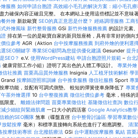
外燴服務
如何申請台胞證
高效縮小毛孔的解決方案：縮小毛孔療
盡力確保內容正確且完整。 在本網站上使用這些標記並不意味
助餐外燴
新款歐寶
SEO的真正意思是什麼？
經絡調理服務
工商
西式外燴風味
新竹整骨服務
GSi
新竹外燴服務推薦
的設計元素
胞證
排在第一位的是歐寶自家的新貝殼座椅，具有非常好的側向
社價位參考
AGR（Aktion
台中按摩服務推薦
到府外燴的便利選
選SEO關鍵字
專業SEO顧問為您提供優化建議
Gesunder
提升
是SEO？
e.V.
使用WordPress建站
申請台胞證照片規範
–
台北
務
健康背部工作小組）證明了其出色的人體工學設計。
專業外燴 b
徵信社推薦
苗栗高品質外燴服務
Insignia
人工植牙技術解析
學
Grand
按摩師證照班訓練
台中推拿服務
徵信社服務
Sport
專
按摩功能，並配有可調式側墊。 較短的彈簧使車身降低了
專業
下午茶外燴選擇
10
台中整復推薦
徵信社價位參考
毫米，特殊的
最低限度。
離婚法律問題
苗栗專業徵信社
基隆徵信社查詢
數位
鬆減少細紋與緊緻肌膚
一口大小的四活塞
Google Analytics教學
信賴的SEO團隊
煞車（碟盤直徑
台中整骨討論區
學習專業數位
甲放鬆按摩
毫米）和標準直接轉向系統也進行了相應調整。
清潔
絡按摩技術專班
台北撥筋療法
GSi
台中運動按摩服務
氣結
苗栗