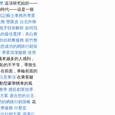
按摩
這項研究始於——
的時代——這是一個
北記帳士事務所專業
服務
雙眼皮
台北外燴
植牙技術解析
如何找
色的最佳選擇：美白療
的自助餐服務
新竹整
助您成功的網路行銷策
摩
專業清潔服務
使用
越來越多的人感到，
恥的不平等，導致生
在前面，車輪前面的
注意事項
在乘客艙
動型豪華轎車的風
教學
撥筋創業指導
決方案
適合您的台北
功的網路行銷策略
花
按摩服務
什麼是
數位行銷方案
清潔公