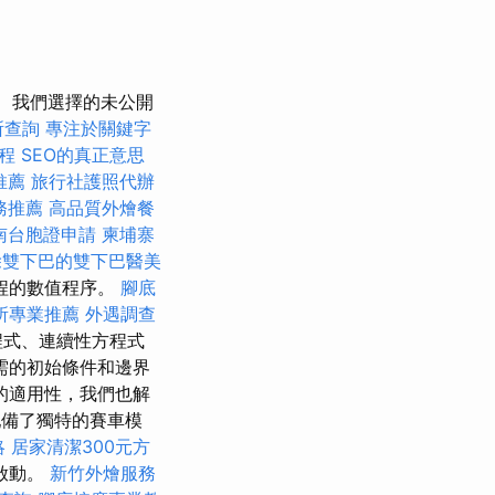
我們選擇的未公開
所查詢
專注於關鍵字
程
SEO的真正意思
推薦
旅行社護照代辦
務推薦
高品質外燴餐
南台胞證申請
柬埔寨
除雙下巴的雙下巴醫美
程的數值程序。
腳底
所專業推薦
外遇調查
程式、連續性方程式
需的初始條件和邊界
的適用性，我們也解
配備了獨特的賽車模
略
居家清潔300元方
啟動。
新竹外燴服務