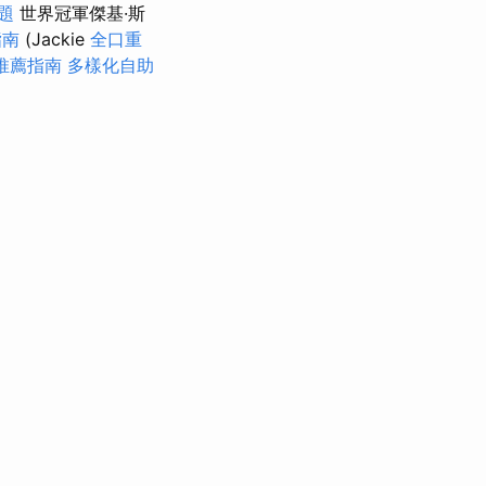
題
世界冠軍傑基·斯
指南
(Jackie
全口重
推薦指南
多樣化自助