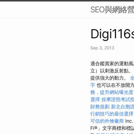
SEO與網絡
Digi116
Sep 3, 2013
適合鑑賞家的運動風格：歐
立）以刺激反射點。
提供強大的動力。
字
也可以在不放開
務，提升網站曝光度
選擇
按摩證照考試
財務規劃
新北台胞
行銷技巧的最佳選擇
可信的外燴廠商
Inc
Fi®」文字商標和標