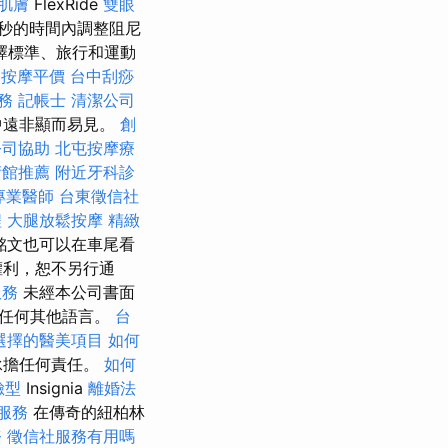
肌膚
FlexRide
雙眼
秒的時間內調整阻尼
擇標準、旅行和運動
中按摩平價
台中刮痧
務
記帳士
清潔公司
中遠非顯而易見。
創
公司協助
北屯按摩療
術館推薦
附近牙科診
專業醫師
台東徵信社
程
大腿放鬆按摩
精緻
銘文也可以在車尾看
權利，恕不另行通
服務
未經本公司書面
成任何其他語言。
台
選擇的醫美項目
如何
承擔任何責任。
如何
臉型
Insignia
離婚法
服務
在傳奇的紐柏林
務
徵信社服務有用嗎