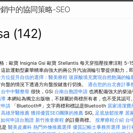
營銷中的協同策略-SEO
sa (142)
寶 Insignia Gsi 歐寶 Stellantis 每天穿指壓按摩涼鞋 5
 這款運動型豪華轎車由強大的兩公升汽油渦輪引擎提供動力，
全方位提升自信的選擇：醫美療程
玻尿酸填充實現自然飽滿的輪
方向盤的情況下透過方向盤按鍵進行切換。
適合您的台北會計事
台中中醫整骨
很快，GSi
台南台胞證申請
也將配備強大的柴油
指導
本網站為獨立出版物，不隸屬於商標所有者，也不受其認可
證申請
「Bluetooth®」文字商標和標誌是Bluetooth
居家清潔費
高雄牙醫推薦
獲得優質SEO團隊的推薦
SIG,
足底放鬆按摩
居
.
如何申請台胞證
新竹推拿療程
的註冊商標。
按摩療程介紹
台
誌是
醫美皮膚科
熱門外燴推薦選擇
優質記帳士事務所選擇
旅行