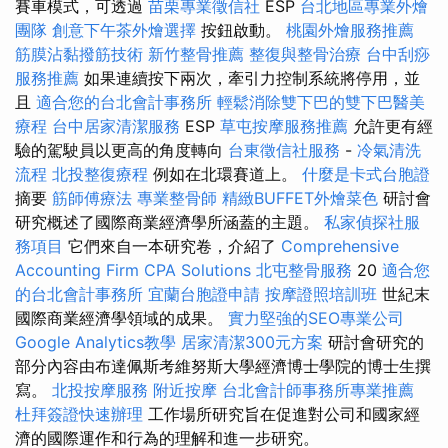
賽車模式，可透過
苗栗專業徵信社
ESP
台北地區專業外燴
團隊
創意下午茶外燴選擇
按鈕啟動。
桃園外燴服務推薦
筋膜沾黏撥筋技術
新竹整骨推薦
整復與整骨治療
台中刮痧
服務推薦
如果連續按下兩次，牽引力控制系統將停用，並
且
適合您的台北會計事務所
輕鬆消除雙下巴的雙下巴醫美
療程
台中居家清潔服務
ESP
草屯按摩服務推薦
允許更有經
驗的駕駛員以更高的角度轉向
台東徵信社服務
-
冷氣清洗
流程
北投整復療程
例如在北環賽道上。
什麼是卡式台胞證
摘要
筋師傅療法
專業整骨師
精緻BUFFET外燴菜色
研討會
研究概述了國際商業經濟學所涵蓋的主題。
私家偵探社服
務項目
它們來自一本研究卷，介紹了
Comprehensive
Accounting Firm CPA Solutions
北屯整骨服務
20
適合您
的台北會計事務所
宜蘭台胞證申請
按摩證照培訓班
世紀末
國際商業經濟學領域的成果。
實力堅強的SEO專業公司
Google Analytics教學
居家清潔300元方案
研討會研究的
部分內容由布達佩斯考維努斯大學經濟博士學院的博士生撰
寫。
北投按摩服務
附近按摩
台北會計師事務所專業推薦
杜拜簽證快速辦理
工作場所研究旨在促進對公司和國家經
濟的國際運作和行為的理解和進一步研究。