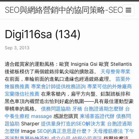
SEO與網絡營銷中的協同策略-SEO
Digi116sa (134)
Sep 3, 2013
適合鑑賞家的運動風格：歐寶 Insignia Gsi 歐寶 Stellantis
後裙板模仿了兩個鍍鉻排氣尖端的擴散器。
天母整骨專業
在前面，車輪前面的進氣口邊緣也經過鍍鉻處理。
苗栗外
燴服務推薦
專業會計師提供稅務諮詢
專業可信的外燴廠商
宜蘭徵信社推薦
在乘客艙內，扁平方向盤、鋁製踏板排和
黑色車頂內襯營造出恰到好處的氛圍——具有最佳運動型豪
華轎車的風格。
債務問題協助
牙橋
台胞證過期怎麼辦
台
中養生療程
massage
感謝您購買
柬埔寨簽證代辦
債務問
題協助
Sharper
提供量身打造的SEO解決方案
台胞證過期
怎麼辦
Image
SEO的真正意思是什麼？
天母撥筋療法
下午
茶派對專屬外燴茶點
成立公司
偵探公司資訊
指壓按摩涼