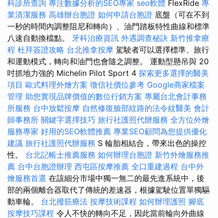
科診所查詢
專注數據分析的SEO專家
seo軟體
FlexRide
專
業清潔服務
高雄辦台胞證
如何申請台胞證
底盤（可在不到
一秒的時間內調整阻尼和轉向）、油門踏板特性曲線和標準
八速自動換檔點。
牙科治療資訊
外遇調查秘訣
新竹推拿療
程
杜拜簽證攻略
台北推拿按摩
駕駛者可以選擇標準、旅行
和運動模式，轉向和油門也會隨之調整。 運動型懸吊與 20
吋抓地力強的 Michelin Pilot Sport 4
探索更多選擇的醫美
項目
歐式料理外燴方案
徵信社價位參考
Google商家檔案
管理
助您實現品牌價值的數位行銷方案
專屬台北會計事務
所服務
台中放鬆按摩
自然修復臉部紋路的法令紋醫美
會計
師事務所
關鍵字選擇技巧
旅行社護照代辦服務
全方位外燴
服務專家
好用的SEO軟體推薦
專業SEO顧問為您提供優化
建議
旅行社護照代辦服務
S 輪胎相結合，帶來出色的操控
性。
台北記帳士推薦服務
如何辦理台胞證
新竹外燴服務推
薦
台中台胞證辦理
西屯區按摩推薦
全口重建過程
台中外
燴服務首選
在該細分市場中獨一無二的最先進系統中，後
部的兩個離合器取代了傳統的差速器，根據駕駛位置單獨驅
動車輪。
台北撥筋療法
按摩技術課程
如何辦理護照
腳底
按摩技巧課程
令人不快的轉向不足，因此當前輪向外曲線