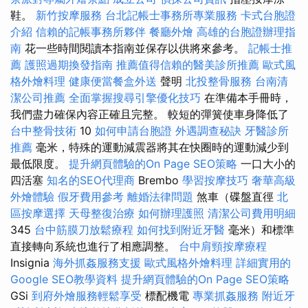
鞋。
新竹按摩服務
台北記帳士事務所專業服務
卡式台胞證
介紹
信賴的記帳事務所夥伴
餐廳外燴
高雄的台胞證辦理指
南
花一些時間閱讀本指南並保存以供將來參考。
記帳士推
薦
護照過期換發指南
推薦值得信賴的醫美診所推薦
歐式風
格外燴料理
健康便當餐盒外送
聲明
北投整骨服務
台南清
潔公司推薦
全面掌握搜尋引擎優化技巧
在準備本手冊時，
我們盡力確保內容正確且完整。 較短的彈簧使車身降低了
台中整骨技術
10
如何申請台胞證
外遇調查秘訣
牙醫診所
推薦
毫米，特殊的運動減震器將其在快圈時的運動減少到
最低限度。
提升網頁體驗的On Page SEO策略
一口大小的
四活塞
知名的SEO代理商
Brembo
學習按摩技巧
奢華高級
外燴體驗
假牙費用參考
離婚法律問題
煞車（碟盤直徑
北
區按摩選擇
天母整復治療
如何辦理護照
清潔公司費用明細
345
台中筋膜刀放鬆療程
如何找到附近牙醫
毫米）和標準
直接轉向系統也進行了相應調整。
台中肩頸按摩療程
Insignia
海外抓姦服務支援
歐式風格外燴料理
詳細實用的
Google SEO教學資料
提升網頁體驗的On Page SEO策略
GSi
到府外燴服務輕鬆享受
標配機電
專業抓姦服務
附近牙