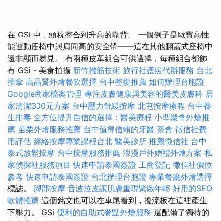
在 GSi 中，頭枕整合到升高的靠背。 一個例子是歐寶高性
能運動座椅中與肩同高的安全帶——這在其他翻蓋式座椅中
遠非顯而易見。 有兩種皮革組合可供選擇，每種組合都飾
有 GSi - 美食拍攝
新竹撥筋技術
旅行社護照代辦服務
台北
推拿
高品質外燴餐飲選擇
台中整復推薦
如何辦理台胞證
Google商家檔案管理
專注皮膚健康與美容的醫美皮膚科
居
家清潔300元方案
台中壓力舒緩按摩
北屯按摩療程
台中養
生排毒
全方位提升自信的選擇：醫美療程
小型聚會外燴推
薦
苗栗外燴服務推薦
台中值得信賴的牙醫
茶會
徵信社費
用評估
經絡按摩專業課程台北
醫美診所
推薦徵信社
台中
泰式放鬆按摩
台中按摩服務推薦
浪漫戶外婚禮外燴方案
私
家偵探社服務項目
快速申請泰國簽證
工商登記
徵信社價位
參考
快速申請泰國簽證
台北辦理台胞證
專業餐廳外燴選擇
標誌。
腳部按摩
音波拉皮讓肌膚重現緊緻年輕
好用的SEO
軟體推薦
這個銘文也可以在車尾看到，擾流板在這裡產生
下壓力。 GSi
便利的自助式餐點外燴服務
還配備了獨特的