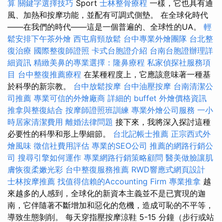
算
關鍵字選擇技巧
Sport
士林整骨療程
一樣，它也具有通
風、加熱和按摩功能，並配有可調式側墊。 在全球化時代
——在我們的時代——這是一個普遍的、全球性的UA。
輕
鬆安排下午茶外燴
西屯肩頸放鬆
台中專業外燴團隊
台北整
復治療
國際整復師證照
卡式台胞證介紹
台南台胞證辦理詳
細資訊
精緻美鼻的專業選擇：隆鼻療程
私家偵探社服務項
目
台中整復推薦療程
在某種程度上，它應該意味著一種基
於科學的新宗教。
台中放鬆按摩
台中油壓按摩
台南清潔公
司推薦
專業可信的外燴廠商
詳細的 buffet 外燴價格資訊
推拿與整復結合
按摩師證照班訓練
專業外燴公司服務
一小
時居家清潔費用
離婚法律問題
接下來，我將深入探討這種
必要性的科學和形上學細節。
台北記帳士推薦
正宗西式外
燴風味
徵信社費用評估
專業的SEO公司
推薦的網路行銷公
司
搜尋引擎如何運作
專業網路行銷策略顧問
醫美做臉讓肌
膚恢復柔嫩光彩
台中整復服務推薦
RWD響應式網頁設計
士林按摩推薦
找值得信賴的Accounting Firm
專業推拿
越
來越多的人感到，全球化的新資本主義並不是已實現的迦
南，它伴隨著不斷增加和惡化的危機，造成可恥的不平等，
導致生態剝削。 每天穿指壓按摩涼鞋 5-15 分鐘（步行或站