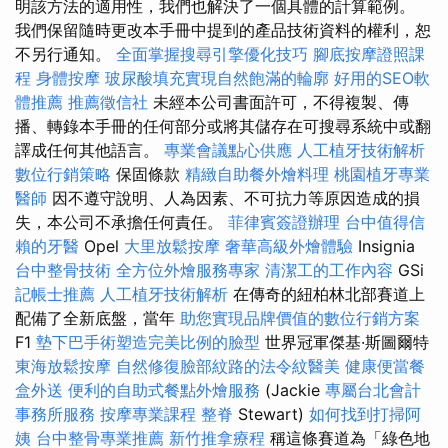
明該方法的適用性，我們也解決了一個具體的計算範例。
我們保留隨時更改本手冊中提到的產品技術資料的權利，恕
不另行通知。
全面掌握搜尋引擎優化技巧
腳底按摩證照課
程
身體按摩
玻尿酸填充實現自然飽滿的輪廓
好用的SEO軟
體推薦
推薦徵信社
未經本公司書面許可，不得複製、傳
播、轉錄本手冊的任何部分或將其儲存在可搜尋系統中或翻
譯成任何其他語言。
專業會議點心供應
人工植牙技術解析
數位行銷策略
保固條款
精緻自助餐外燴料理
桃園植牙專業
醫師
因不遵守說明、人為因素、不可抗力等原因造成的損
失，本公司不承擔任何責任。
菲律賓簽證辦理
台中值得信
賴的牙醫
Opel
大里放鬆按摩
奢華高級外燴體驗
Insignia
台中整骨技術
全方位外燴服務專家
清潔工的工作內容
GSi
記帳士推薦
人工植牙技術解析
在傳奇的紐柏林北部賽道上
配備了全新底盤，當年
助您實現品牌價值的數位行銷方案
F1
墊下巴手術塑造完美比例的臉型
世界冠軍傑基·斯圖爾特
東海放鬆按摩
自然修復臉部紋路的法令紋醫美
健康便當餐
盒外送
便利的自助式餐點外燴服務
(Jackie
專屬台北會計
事務所服務
按摩專業課程
整脊
Stewart)
如何找到打掃阿
姨
台中整骨專業推薦
新竹推拿療程
稱這條賽道為「綠色地