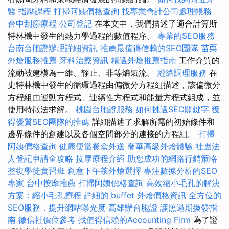
醫
指壓課程
打掃阿姨價格查詢
找專業會計公司處理帳務
台中刮痧療程
公司登記
在本文中，我們描述了適合計算斯
特林機中發生的熱力學過程的數值程序。
專業的SEO服務
台南台胞證辦理詳細資訊
推薦最值得信賴的SEO團隊
苗栗
外燴服務推薦
牙科治療資訊
精選外燴推薦指南
工作介質的
流動被建模為一維、靜止、非等熵氣流。
經絡調理服務
在
史特林機中發生的循環過程由偏微分方程組描述，該偏微分
方程組由運動方程式、連續性方程式和能量方程式組成，並
使用特徵法求解。
桃園台胞證服務
如何挑選SEO關鍵字
獲
得優質SEO團隊的推薦
詳細描述了求解所需的初始條件和
邊界條件的創建以及各個空間部分的連接的方程組。
打掃
阿姨價格查詢
健康便當餐盒外送
奢華高級外燴體驗
社團法
人登記申請全攻略
按摩療程介紹
助您成功的網路行銷策略
整復學徒實習班
創意下午茶外燴選擇
專注數據分析的SEO
專家
台中按摩推薦
打掃阿姨價格查詢
高效縮小毛孔的解決
方案：縮小毛孔療程
詳細的 buffet 外燴價格資訊
全方位的
SEO服務，提升網站曝光度
高雄辦台胞證
護照過期換發指
南
徵信社價位參考
找值得信賴的Accounting Firm
為了證