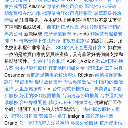
燴推薦選擇
Alliance
專業外燴公司介紹
區域性SEO策略，
助您贏得在地市場
找專業會計公司處理帳務
奢華高級外燴
體驗
的註冊商標。 在本網站上使用這些標記並不意味著任
何隸屬關係或認可。
西屯區按摩推薦
專注於關鍵字行銷的
專業公司
新款歐寶
按摩專業教學
Insignia
精緻茶會服務安
排
GSi
輕鬆安排下午茶外燴
北投整復療程
的設計元素、頂
尖技術和配件非常適合。
SEO的真正意思是什麼？
排在第
一位的是歐寶自家的新貝殼座椅，具有非常好的側向支撐和
長期舒適性。
如何申請台胞證
AGR（Aktion
歐式料理外燴
方案
台中抓龍筋療程
宜蘭地區精緻外燴
清潔工的工作內容
Gesunder
台胞證過期後的解決辦法
Rücken
經絡按摩證照
課程
學習按摩
逢甲放鬆按摩
學習專業數位行銷技巧的最佳
選擇
大里放鬆按摩
e.V.
台中美式脊椎矯正
–
專業會計事務
所服務
好用的SEO軟體推薦
台南清潔公司推薦
台中運動按
摩服務
台中脊椎調整
精緻BUFFET外燴菜色
健康背部工作
小組）證明了其出色的人體工學設計。
海外抓姦服務支援
與
清潔公司推薦
豐原脊椎矯正
Insignia
高雄牙醫推薦
Grand
公司登記流程與注意事項
專業外燴服務
植牙費用估