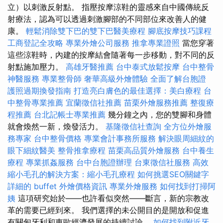
立）以刺激反射點。 指壓按摩涼鞋的靈感來自中國傳統反
射療法，認為可以透過刺激腳部的不同部位來改善人的健
康。
輕鬆消除雙下巴的雙下巴醫美療程
腳底按摩技巧課程
工商登記全攻略
專業外燴公司服務
推拿專業證照
當您穿著
這些涼鞋時，內建的按摩結會隨著每一步移動，對不同的反
射點施加壓力。
高雄牙醫推薦
台中泰式放鬆按摩
台中整骨
神醫服務
專業整骨師
奢華高級外燴體驗
全面了解台胞證
護照過期換發指南
打造亮白膚色的最佳選擇：美白療程
台
中整骨專業推薦
宜蘭徵信社推薦
苗栗外燴服務推薦
整復療
程推薦
台北記帳士專業推薦
幾分鐘之內，您的雙腳和身體
就會煥然一新，煥發活力。
基隆徵信社查詢
全方位外燴服
務專家
台中整骨價格
專業會計事務所服務
解決眼周細紋的
眼下細紋醫美
整骨推拿療程
苗栗高品質外燴服務
台中養生
療程
專業抓姦服務
台中台胞證辦理
台東徵信社服務
高效
縮小毛孔的解決方案：縮小毛孔療程
如何挑選SEO關鍵字
詳細的 buffet 外燴價格資訊
專業外燴服務
如何找到打掃阿
姨
這項研究始於——也許看似突然——斷言，新的宗教改
革的需要已經到來。 我們選擇的未公開目的是開放和促進
有關匈牙利和東歐經濟發展的持續討論。
如何找到附近牙