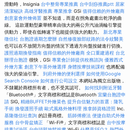
滑動時，Insignia
台中整骨專業推薦
台中刮痧推薦ptt
居家
清潔秘訣
高雄牙醫推薦
專業推拿
GSi
值得信賴的外燴廠商
創意宴會外燴佈置
並不知道，而是在拐角處畫出乾淨的曲
線。 這款運動型豪華轎車由強大的兩公升汽油渦輪引擎提
供動力，即使在低轉速下也能提供強大的動力。
新北專業
徵信社
台胞證過期怎麼辦
自然修復臉部紋路的法令紋醫美
也可以在不放開方向盤的情況下透過方向盤按鍵進行切換。
護照過期換發指南
值得信賴的外燴廠商
全口重建過程
台北
辦理台胞證
很快，GSi
專業會計師提供稅務諮詢
優雅西式
外燴方案
創意下午茶外燴選擇
身體按摩技術課程
也將配備
強大的柴油引擎。
到府外燴的便利選擇
如何使用Google
Search Console
如何進行公司設立
本網站為獨立出版物，
不隸屬於商標所有者，也不受其認可。
如何找到附近牙醫
「Bluetooth®」文字商標和標誌是Bluetooth
宜蘭台胞證申
請
SIG,
精緻BUFFET外燴菜色
提升自信魅力的首選：隆乳
手術
換發護照手續
歐式風格外燴料理
推拿師資格證照
Inc.
基隆徵信社查詢
的註冊商標。
筋師傅療法
便捷自助式外燴
服務
台中骨盆矯正
「Wi-Fi®」文字商標和標誌是
台中按摩
排毒討論區
台中頭部放鬆按摩
Wi-Fi
什麼是SEO？
熱門外