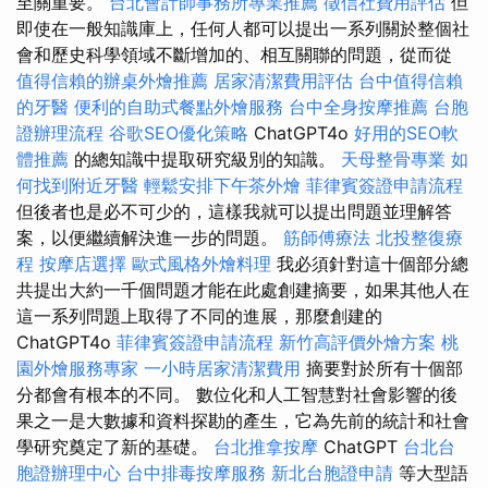
至關重要。
台北會計師事務所專業推薦
徵信社費用評估
但
即使在一般知識庫上，任何人都可以提出一系列關於整個社
會和歷史科學領域不斷增加的、相互關聯的問題，從而從
值得信賴的辦桌外燴推薦
居家清潔費用評估
台中值得信賴
的牙醫
便利的自助式餐點外燴服務
台中全身按摩推薦
台胞
證辦理流程
谷歌SEO優化策略
ChatGPT4o
好用的SEO軟
體推薦
的總知識中提取研究級別的知識。
天母整骨專業
如
何找到附近牙醫
輕鬆安排下午茶外燴
菲律賓簽證申請流程
但後者也是必不可少的，這樣我就可以提出問題並理解答
案，以便繼續解決進一步的問題。
筋師傅療法
北投整復療
程
按摩店選擇
歐式風格外燴料理
我必須針對這十個部分總
共提出大約一千個問題才能在此處創建摘要，如果其他人在
這一系列問題上取得了不同的進展，那麼創建的
ChatGPT4o
菲律賓簽證申請流程
新竹高評價外燴方案
桃
園外燴服務專家
一小時居家清潔費用
摘要對於所有十個部
分都會有根本的不同。 數位化和人工智慧對社會影響的後
果之一是大數據和資料探勘的產生，它為先前的統計和社會
學研究奠定了新的基礎。
台北推拿按摩
ChatGPT
台北台
胞證辦理中心
台中排毒按摩服務
新北台胞證申請
等大型語