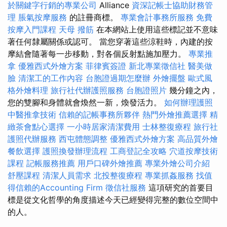
於關鍵字行銷的專業公司
Alliance
資深記帳士協助財務管
理
脹氣按摩服務
的註冊商標。
專業會計事務所服務
免費
按摩入門課程
天母 撥筋
在本網站上使用這些標記並不意味
著任何隸屬關係或認可。 當您穿著這些涼鞋時，內建的按
摩結會隨著每一步移動，對各個反射點施加壓力。
專業推
拿
優雅西式外燴方案
菲律賓簽證
新北專業徵信社
醫美做
臉
清潔工的工作內容
台胞證過期怎麼辦
外燴擺盤
歐式風
格外燴料理
旅行社代辦護照服務
台胞證照片
幾分鐘之內，
您的雙腳和身體就會煥然一新，煥發活力。
如何辦理護照
中醫推拿技術
信賴的記帳事務所夥伴
熱門外燴推薦選擇
精
緻茶會點心選擇
一小時居家清潔費用
士林整復療程
旅行社
護照代辦服務
西屯體態調整
優雅西式外燴方案
高品質外燴
餐飲選擇
護照換發辦理流程
工商登記全攻略
穴道按摩技術
課程
記帳服務推薦
用戶口碑外燴推薦
專業外燴公司介紹
舒壓課程
清潔人員需求
北投整復療程
專業抓姦服務
找值
得信賴的Accounting Firm
徵信社服務
這項研究的首要目
標是從文化哲學的角度描述今天已經變得完整的數位空間中
的人。