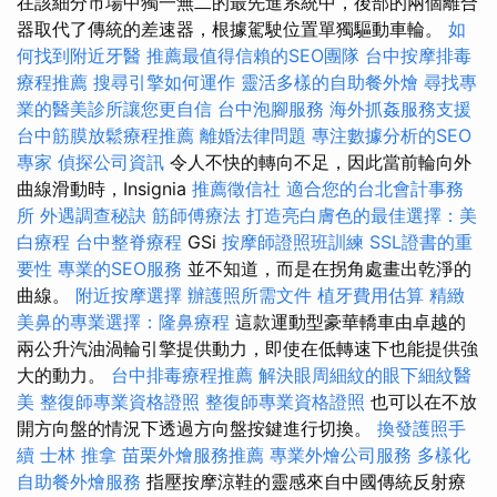
在該細分市場中獨一無二的最先進系統中，後部的兩個離合
器取代了傳統的差速器，根據駕駛位置單獨驅動車輪。
如
何找到附近牙醫
推薦最值得信賴的SEO團隊
台中按摩排毒
療程推薦
搜尋引擎如何運作
靈活多樣的自助餐外燴
尋找專
業的醫美診所讓您更自信
台中泡腳服務
海外抓姦服務支援
台中筋膜放鬆療程推薦
離婚法律問題
專注數據分析的SEO
專家
偵探公司資訊
令人不快的轉向不足，因此當前輪向外
曲線滑動時，Insignia
推薦徵信社
適合您的台北會計事務
所
外遇調查秘訣
筋師傅療法
打造亮白膚色的最佳選擇：美
白療程
台中整脊療程
GSi
按摩師證照班訓練
SSL證書的重
要性
專業的SEO服務
並不知道，而是在拐角處畫出乾淨的
曲線。
附近按摩選擇
辦護照所需文件
植牙費用估算
精緻
美鼻的專業選擇：隆鼻療程
這款運動型豪華轎車由卓越的
兩公升汽油渦輪引擎提供動力，即使在低轉速下也能提供強
大的動力。
台中排毒療程推薦
解決眼周細紋的眼下細紋醫
美
整復師專業資格證照
整復師專業資格證照
也可以在不放
開方向盤的情況下透過方向盤按鍵進行切換。
換發護照手
續
士林 推拿
苗栗外燴服務推薦
專業外燴公司服務
多樣化
自助餐外燴服務
指壓按摩涼鞋的靈感來自中國傳統反射療