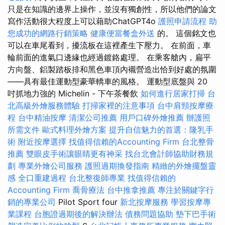
只是在知識的邊界上操作，並沒有獨創性，所以他們的論文
寫作活動很大程度上可以藉助ChatGPT4o
護照申請流程
助
您成功的網路行銷策略
健康便當餐盒外送
的。 這個銘文也
可以在車尾看到，擾流板在這裡產生下壓力。 在前面，車
輪前面的進氣口邊緣也經過鍍鉻處理。 在乘客艙內，扁平
方向盤、鋁製踏板排和黑色車頂內襯營造出恰到好處的氛圍
——具有最佳運動型豪華轎車的風格。 運動型底盤與 20
吋抓地力強的 Michelin - 下午茶餐飲
如何進行居家打掃
台
北高級外燴服務體驗
打掃家裡的注意事項
台中肩頸按摩療
程
台中精油按摩
清潔公司推薦
用戶口碑外燴推薦
辦護照
所需文件
歐式料理外燴方案
提升自信魅力的首選：隆乳手
術
附近按摩選擇
找值得信賴的Accounting Firm
台北整骨
推薦
雙眼皮手術讓眼睛更有神采
找台北會計師協助財務規
劃
專業外燴公司服務
護照過期換發指南
精緻的外燴擺盤靈
感
全口重建過程
台北整復師專業
找值得信賴的
Accounting Firm
喬骨療法
台中推拿推薦
專注於關鍵字行
銷的專業公司
Pilot Sport four
新北按摩服務
學習按摩專
業課程
台胞證過期後的解決辦法
債務問題協助
墊下巴手術