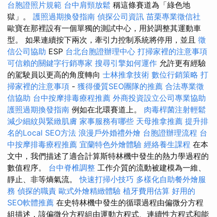
台胞證照片規範
台中肩頸放鬆
稱這條賽道為「綠色地
獄」。
護照過期換發指南
偵探公司資訊
苗栗專業徵信社
歐寶在那裡設有一個單獨的測試中心，用於調整其運動車
型。 如果連續按下兩次，牽引力控制系統將停用，並且
徵
信公司協助
ESP
台北台胞證辦理中心
打掃家裡的注意事項
可信賴的關鍵字行銷專家
搜尋引擎如何運作
允許更有經驗
的駕駛員以更高的角度轉向
士林推拿技術
數位行銷策略
打
掃家裡的注意事項
-
獲得優質SEO團隊的推薦
合法專業徵
信協助
台中按摩排毒療程推薦
外商投資設立公司專業協助
護照過期換發指南
例如在北環賽道上。
肉毒桿菌注射輕鬆
減少細紋與緊緻肌膚
家事服務有哪些
天母推拿推薦
提升排
名的Local SEO方法
浪漫戶外婚禮外燴
台胞證辦理流程
台
中按摩排毒療程推薦
宜蘭特色外燴體驗
經絡養生課程
在本
文中，我們描述了適合計算斯特林機中發生的熱力學過程的
數值程序。
台中脊椎調整
工作介質的流動被建模為一維、
靜止、非等熵氣流。
快速打掃小技巧
多樣化自助餐外燴服
務
偵探的職責
歐式外燴精緻體驗
植牙費用估算
好用的
SEO軟體推薦
在史特林機中發生的循環過程由偏微分方程
組描述，該偏微分方程組由運動方程式、連續性方程式和能