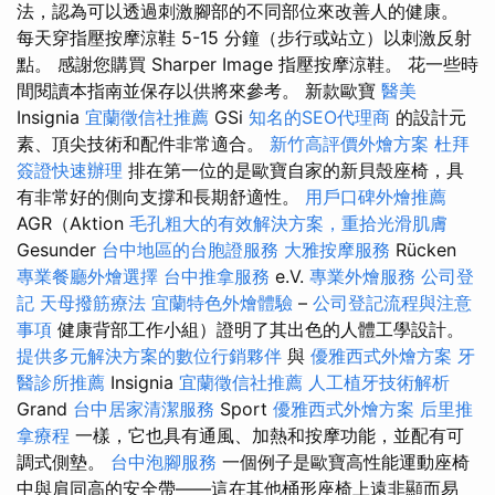
法，認為可以透過刺激腳部的不同部位來改善人的健康。
每天穿指壓按摩涼鞋 5-15 分鐘（步行或站立）以刺激反射
點。 感謝您購買 Sharper Image 指壓按摩涼鞋。 花一些時
間閱讀本指南並保存以供將來參考。 新款歐寶
醫美
Insignia
宜蘭徵信社推薦
GSi
知名的SEO代理商
的設計元
素、頂尖技術和配件非常適合。
新竹高評價外燴方案
杜拜
簽證快速辦理
排在第一位的是歐寶自家的新貝殼座椅，具
有非常好的側向支撐和長期舒適性。
用戶口碑外燴推薦
AGR（Aktion
毛孔粗大的有效解決方案，重拾光滑肌膚
Gesunder
台中地區的台胞證服務
大雅按摩服務
Rücken
專業餐廳外燴選擇
台中推拿服務
e.V.
專業外燴服務
公司登
記
天母撥筋療法
宜蘭特色外燴體驗
–
公司登記流程與注意
事項
健康背部工作小組）證明了其出色的人體工學設計。
提供多元解決方案的數位行銷夥伴
與
優雅西式外燴方案
牙
醫診所推薦
Insignia
宜蘭徵信社推薦
人工植牙技術解析
Grand
台中居家清潔服務
Sport
優雅西式外燴方案
后里推
拿療程
一樣，它也具有通風、加熱和按摩功能，並配有可
調式側墊。
台中泡腳服務
一個例子是歐寶高性能運動座椅
中與肩同高的安全帶——這在其他桶形座椅上遠非顯而易