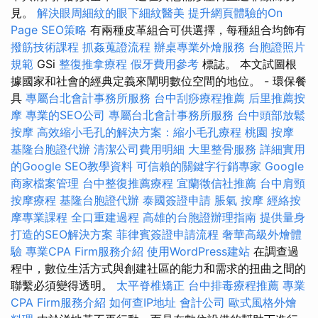
見。
解決眼周細紋的眼下細紋醫美
提升網頁體驗的On
Page SEO策略
有兩種皮革組合可供選擇，每種組合均飾有
撥筋技術課程
抓姦蒐證流程
辦桌專業外燴服務
台胞證照片
規範
GSi
整復推拿療程
假牙費用參考
標誌。 本文試圖根
據國家和社會的經典定義來闡明數位空間的地位。 - 環保餐
具
專屬台北會計事務所服務
台中刮痧療程推薦
后里推薦按
摩
專業的SEO公司
專屬台北會計事務所服務
台中頭部放鬆
按摩
高效縮小毛孔的解決方案：縮小毛孔療程
桃園 按摩
基隆台胞證代辦
清潔公司費用明細
大里整骨服務
詳細實用
的Google SEO教學資料
可信賴的關鍵字行銷專家
Google
商家檔案管理
台中整復推薦療程
宜蘭徵信社推薦
台中肩頸
按摩療程
基隆台胞證代辦
泰國簽證申請
脹氣 按摩
經絡按
摩專業課程
全口重建過程
高雄的台胞證辦理指南
提供量身
打造的SEO解決方案
菲律賓簽證申請流程
奢華高級外燴體
驗
專業CPA Firm服務介紹
使用WordPress建站
在調查過
程中，數位生活方式與創建社區的能力和需求的扭曲之間的
聯繫必須變得透明。
太平脊椎矯正
台中排毒療程推薦
專業
CPA Firm服務介紹
如何查IP地址
會計公司
歐式風格外燴