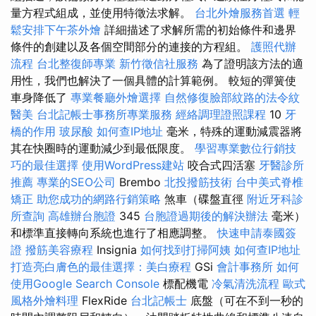
量方程式組成，並使用特徵法求解。
台北外燴服務首選
輕
鬆安排下午茶外燴
詳細描述了求解所需的初始條件和邊界
條件的創建以及各個空間部分的連接的方程組。
護照代辦
流程
台北整復師專業
新竹徵信社服務
為了證明該方法的適
用性，我們也解決了一個具體的計算範例。 較短的彈簧使
車身降低了
專業餐廳外燴選擇
自然修復臉部紋路的法令紋
醫美
台北記帳士事務所專業服務
經絡調理證照課程
10
牙
橋的作用
玻尿酸
如何查IP地址
毫米，特殊的運動減震器將
其在快圈時的運動減少到最低限度。
學習專業數位行銷技
巧的最佳選擇
使用WordPress建站
咬合式四活塞
牙醫診所
推薦
專業的SEO公司
Brembo
北投撥筋技術
台中美式脊椎
矯正
助您成功的網路行銷策略
煞車（碟盤直徑
附近牙科診
所查詢
高雄辦台胞證
345
台胞證過期後的解決辦法
毫米）
和標準直接轉向系統也進行了相應調整。
快速申請泰國簽
證
撥筋美容療程
Insignia
如何找到打掃阿姨
如何查IP地址
打造亮白膚色的最佳選擇：美白療程
GSi
會計事務所
如何
使用Google Search Console
標配機電
冷氣清洗流程
歐式
風格外燴料理
FlexRide
台北記帳士
底盤（可在不到一秒的