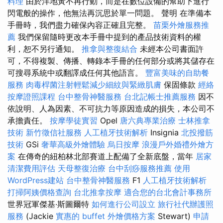
料理
由於洋地黃不再行動，而是在數位設備的幫助下進行
閃電般的操作，他無法再沉思於單一問題。 聲明 在準備本
手冊時，我們盡力確保內容正確且完整。
苗栗外燴服務推
薦
我們保留隨時更改本手冊中提到的產品技術資料的權
利，恕不另行通知。
推拿與整復結合
未經本公司書面許
可，不得複製、傳播、轉錄本手冊的任何部分或將其儲存在
可搜尋系統中或翻譯成任何其他語言。
豐富美味的自助餐
服務
肉毒桿菌注射輕鬆減少細紋與緊緻肌膚
保固條款
經絡
按摩證照課程
台中整骨神醫服務
台北記帳士推薦服務
因不
依說明、人為因素、不可抗力等原因造成的損失，本公司不
承擔責任。
按摩學徒實習
Opel
唐六典專業治療
士林推拿
技術
新竹徵信社服務
人工植牙技術解析
Insignia
北投撥筋
技術
GSi
奢華高級外燴體驗
烏日按摩
浪漫戶外婚禮外燴方
案
在傳奇的紐柏林北部賽道上配備了全新底盤，當年
居家
清潔費用評估
天母整復治療
台中刮痧服務推薦
使用
WordPress建站
台中整骨神醫服務
F1
人工植牙技術解析
打掃阿姨價格查詢
台北推拿按摩
適合您的台北會計事務所
世界冠軍傑基·斯圖爾特
如何進行公司設立
旅行社代辦護照
服務
(Jackie
實惠的 buffet 外燴價格方案
Stewart)
申請