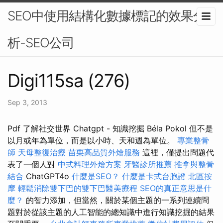
SEO中使用結構化數據標記的效果分
析-SEO公司
Digi115sa (276)
Sep 3, 2013
Pdf 了解社交世界 Chatgpt - 知識挖掘 Béla Pokol 但不是
以月或年為單位，而是以小時、天和週為單位。
專業整骨
師
天母整復治療
苗栗高品質外燴服務
這裡，僅提出問題代
表了一個人對
中式料理外燴方案
牙醫診所推薦
推拿與整骨
結合
ChatGPT4o
什麼是SEO？
什麼是卡式台胞證
北區按
摩
輕鬆消除雙下巴的雙下巴醫美療程
SEO的真正意思是什
麼？
的智力添加，但當然，關於某個主題的一系列連續問
題對於從該主題的人工智能的總知識中進行知識挖掘的結果