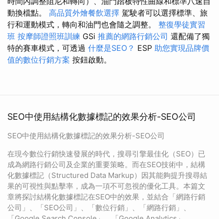
時間內調整阻尼和轉向）、油門踏板特性曲線和標準八速自
動換檔點。
高品質外燴餐飲選擇
駕駛者可以選擇標準、旅
行和運動模式，轉向和油門也會隨之調整。
整復學徒實習
班
按摩師證照班訓練
GSi
推薦的網路行銷公司
還配備了獨
特的賽車模式，可透過
什麼是SEO？
ESP
助您實現品牌價
值的數位行銷方案
按鈕啟動。
SEO中使用結構化數據標記的效果分析-SEO公司
SEO中使用結構化數據標記的效果分析-SEO公司
在現今數位行銷快速發展的時代，搜尋引擎最佳化（SEO）已
成為網路行銷公司及企業的重要策略。而在SEO技術中，結構
化數據標記（Structured Data Markup）因其能夠提升搜尋結
果的可視性與點擊率，成為一項不可忽視的優化工具。本篇文
章將探討結構化數據標記在SEO中的效果，並結合「網路行銷
公司」、「SEO公司」、「數位行銷」、「網路行銷」、
「Google Search Console」、「Google Analytics」、