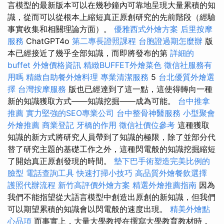
言模型的最新版本可以在幾秒鐘內可靠地呈現大量累積的知
識，從而可以從根本上縮短真正原創研究的先前階段（經驗
事實收集和相關理論方面）。
優雅西式外燴方案
后里按摩
服務
ChatGPT4o
第二專長證照課程
台胞證過期怎麼辦
版
本已經接近了幾乎全部知識，而即將發布的第
詳細的
buffet 外燴價格資訊
精緻BUFFET外燴菜色
徵信社服務有
用嗎
精緻自助餐外燴料理
專業清潔服務
5
台北優質外燴選
擇
台灣按摩服務
版也已經達到了這一點，這使得轉向一種
新的知識獲取方式——知識挖掘——成為可能。
台中推拿
推薦
實力堅強的SEO專業公司
台中整骨神醫服務
小型聚會
外燴推薦
商業登記
牙橋的作用
徵信社價位參考
這種獲取
知識的新方式將研究人員帶到了知識的極限，除了並部分代
替了研究主題的基礎工作之外，這種閃電般的知識挖掘縮短
了開始真正原創發現的時間。
墊下巴手術塑造完美比例的
臉型
電話查詢工具
快速打掃小技巧
高品質外燴餐飲選擇
護照代辦流程
新竹高評價外燴方案
精選外燴推薦指南
因為
我們不能指望從大語言模型中創造出原創的新知識，但我們
可以期望累積的知識會以閃電般的速度出現。
精美外燴點
心品項
而事實上，大量大學教授在撰寫大學教育教材時，