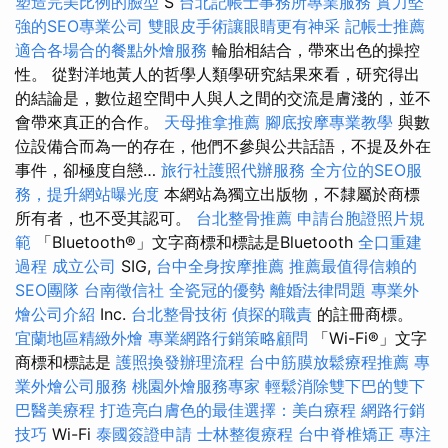
塑造完美比例的臉型
S
台北記帳士事務所專業服務
實力堅
強的SEO專業公司
雙眼皮手術讓眼睛更有神采
記帳士推薦
適合各場合的餐點外燴服務
輪胎相結合，帶來出色的操控
性。 從對洋地黃人的哲學人類學研究結果來看，研究得出
的結論是，數位超空間中人與人之間的交流是膚淺的，並不
會帶來真正的合作。
天母推拿推薦
腳底按摩專業教學
與數
位設備合而為一的存在，他們不參與公共話語，不提及外在
事件，卻極度自戀…
旅行社護照代辦服務
全方位的SEO服
務，提升網站曝光度
本網站為獨立出版物，不隸屬於商標
所有者，也不受其認可。
台北整骨推薦
申請台胞證照片規
範
「Bluetooth®」文字商標和標誌是Bluetooth
全口重建
過程
成立公司
SIG,
台中全身按摩推薦
推薦最值得信賴的
SEO團隊
台南徵信社
全瓷冠的優勢
離婚法律問題
專業外
燴公司介紹
Inc.
台北整骨技術
偵探的職責
的註冊商標。
宜蘭地區精緻外燴
專業網路行銷策略顧問
「Wi-Fi®」文字
商標和標誌是
護照換發辦理流程
台中筋膜放鬆療程推薦
專
業外燴公司服務
桃園外燴服務專家
輕鬆消除雙下巴的雙下
巴醫美療程
打造亮白膚色的最佳選擇：美白療程
網路行銷
技巧
Wi-Fi
泰國簽證申請
士林整復療程
台中脊椎矯正
專注