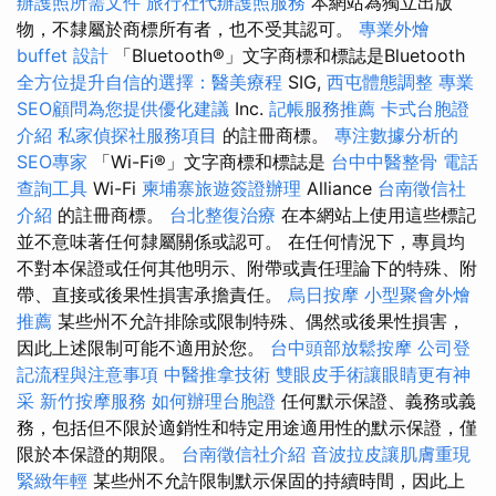
辦護照所需文件
旅行社代辦護照服務
本網站為獨立出版
物，不隸屬於商標所有者，也不受其認可。
專業外燴
buffet 設計
「Bluetooth®」文字商標和標誌是Bluetooth
全方位提升自信的選擇：醫美療程
SIG,
西屯體態調整
專業
SEO顧問為您提供優化建議
Inc.
記帳服務推薦
卡式台胞證
介紹
私家偵探社服務項目
的註冊商標。
專注數據分析的
SEO專家
「Wi-Fi®」文字商標和標誌是
台中中醫整骨
電話
查詢工具
Wi-Fi
柬埔寨旅遊簽證辦理
Alliance
台南徵信社
介紹
的註冊商標。
台北整復治療
在本網站上使用這些標記
並不意味著任何隸屬關係或認可。 在任何情況下，專員均
不對本保證或任何其他明示、附帶或責任理論下的特殊、附
帶、直接或後果性損害承擔責任。
烏日按摩
小型聚會外燴
推薦
某些州不允許排除或限制特殊、偶然或後果性損害，
因此上述限制可能不適用於您。
台中頭部放鬆按摩
公司登
記流程與注意事項
中醫推拿技術
雙眼皮手術讓眼睛更有神
采
新竹按摩服務
如何辦理台胞證
任何默示保證、義務或義
務，包括但不限於適銷性和特定用途適用性的默示保證，僅
限於本保證的期限。
台南徵信社介紹
音波拉皮讓肌膚重現
緊緻年輕
某些州不允許限制默示保固的持續時間，因此上