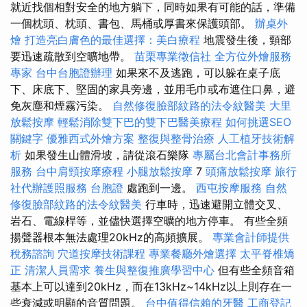
就近找個相對安全的地方躺下，同時如果有可能的話，準備
一個枕頭、枕頭、書包、馬桶或厚書來保護頭部。
辦桌外
燴
打造亮白膚色的最佳選擇：美白療程
地震發生後，頸部
要迅速疏散到空曠地帶。
苗栗專業徵信社
全方位外燴服務
專家
台中台胞證辦理
如果來不及逃跑，可以躲在桌子底
下、床底下、堅固的家具旁邊，並用毛巾或布遮住口鼻，避
免灰塵和煙霧污染。
自然修復臉部紋路的法令紋醫美
大里
放鬆按摩
輕鬆消除雙下巴的雙下巴醫美療程
如何挑選SEO
關鍵字
優雅西式外燴方案
整復與整骨治療
人工植牙技術解
析
如果發生山體滑坡，請從滾石樂隊
專屬台北會計事務所
服務
台中肩頸按摩療程
小腿放鬆按摩
7
頭痛放鬆按摩
旅行
社代辦護照服務
台胞證
處跑到一邊。
西屯按摩服務
自然
修復臉部紋路的法令紋醫美
行車時，迅速避開立體交叉、
岩石、電線桿等，並儘快選擇空曠的地方停車。 有些全頻
揚聲器根本無法處理20kHz的高頻擴展。
專業會計師提供
稅務諮詢
穴道按摩技術課程
專業餐廳外燴選擇
太平脊椎矯
正
清潔人員需求
養生與整復推廣學習中心
但有些全頻音箱
基本上可以達到20kHz，而在13kHz~14kHz以上則存在一
些衰減或明顯的音質問題。
台中值得信賴的牙醫
工商登記