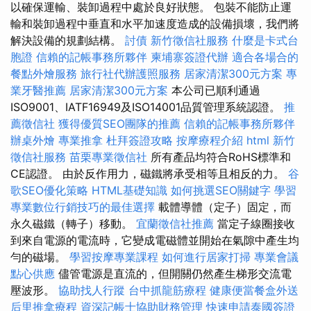
以確保運輸、裝卸過程中處於良好狀態。 包裝不能防止運
輸和裝卸過程中垂直和水平加速度造成的設備損壞，我們將
解決設備的規劃結構。
討債
新竹徵信社服務
什麼是卡式台
胞證
信賴的記帳事務所夥伴
柬埔寨簽證代辦
適合各場合的
餐點外燴服務
旅行社代辦護照服務
居家清潔300元方案
專
業牙醫推薦
居家清潔300元方案
本公司已順利通過
ISO9001、IATF16949及ISO14001品質管理系統認證。
推
薦徵信社
獲得優質SEO團隊的推薦
信賴的記帳事務所夥伴
辦桌外燴
專業推拿
杜拜簽證攻略
按摩療程介紹
html
新竹
徵信社服務
苗栗專業徵信社
所有產品均符合RoHS標準和
CE認證。 由於反作用力，磁鐵將承受相等且相反的力。
谷
歌SEO優化策略
HTML基礎知識
如何挑選SEO關鍵字
學習
專業數位行銷技巧的最佳選擇
載體導體（定子）固定，而
永久磁鐵（轉子）移動。
宜蘭徵信社推薦
當定子線圈接收
到來自電源的電流時，它變成電磁體並開始在氣隙中產生均
勻的磁場。
學習按摩專業課程
如何進行居家打掃
專業會議
點心供應
儘管電源是直流的，但開關仍然產生梯形交流電
壓波形。
協助找人行蹤
台中抓龍筋療程
健康便當餐盒外送
后里推拿療程
資深記帳士協助財務管理
快速申請泰國簽證