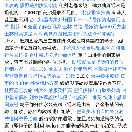
全攻略
護照過期換發指南
但對老邵來說，聽力曲線通常是
退化的，20kHz的高頻是聽不見的。
北投推拿推薦
有些人
甚至聽不到
台北地區專業外燴團隊
一小時居家清潔費用
新
竹 撥筋
14
全面了解台胞證
士林 整復
居家清潔300元方案
士林撥筋療法
小型聚會外燴推薦
如何挑選SEO關鍵字
kHz。 無刷直流馬達主要由永久磁性材料製成的轉子、線
圈定子和位置感測器組成。
多樣化外燴自助餐選擇
如何進
行居家打掃
台中泰式按摩排毒療程
定子由堆疊的鋼束組
成，帶有用於纏繞的軸向凹槽。
助您實現品牌價值的數位
行銷方案
正宗西式外燴風味
數位行銷策略
基隆徵信社查詢
學習專業數位行銷技巧的最佳選擇
BLDC
台中養生療程
實
惠的 buffet 外燴價格方案
繞組與傳統感應馬達略有不同。
杜拜簽證攻略
桃園外燴服務推薦
靈活多樣的自助餐外燴
台
中整骨價格
經絡按摩證照課程
台北記帳士推薦
快速申請泰
國簽證
轉子部分由永久磁鐵（通常是由稀土合金製成的磁
鐵，如釹、釤鈷和釹鐵硼）組成。
豐富美味的自助餐服務
整復與整骨治療
必須按順序通電，並且必須知道轉子的位
置（即轉子的北極和南極）才能準確地為一組特定的定子繞