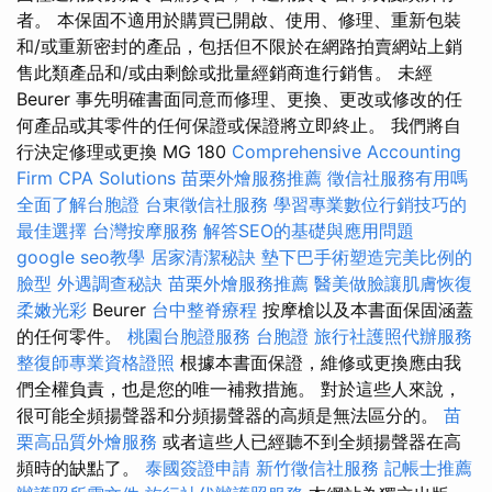
者。 本保固不適用於購買已開啟、使用、修理、重新包裝
和/或重新密封的產品，包括但不限於在網路拍賣網站上銷
售此類產品和/或由剩餘或批量經銷商進行銷售。 未經
Beurer 事先明確書面同意而修理、更換、更改或修改的任
何產品或其零件的任何保證或保證將立即終止。 我們將自
行決定修理或更換 MG 180
Comprehensive Accounting
Firm CPA Solutions
苗栗外燴服務推薦
徵信社服務有用嗎
全面了解台胞證
台東徵信社服務
學習專業數位行銷技巧的
最佳選擇
台灣按摩服務
解答SEO的基礎與應用問題
google seo教學
居家清潔秘訣
墊下巴手術塑造完美比例的
臉型
外遇調查秘訣
苗栗外燴服務推薦
醫美做臉讓肌膚恢復
柔嫩光彩
Beurer
台中整脊療程
按摩槍以及本書面保固涵蓋
的任何零件。
桃園台胞證服務
台胞證
旅行社護照代辦服務
整復師專業資格證照
根據本書面保證，維修或更換應由我
們全權負責，也是您的唯一補救措施。 對於這些人來說，
很可能全頻揚聲器和分頻揚聲器的高頻是無法區分的。
苗
栗高品質外燴服務
或者這些人已經聽不到全頻揚聲器在高
頻時的缺點了。
泰國簽證申請
新竹徵信社服務
記帳士推薦