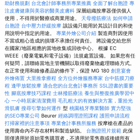
助財務規劃
台北會計師事務所專業推薦
全面了解台胞證
專
注皮膚健康與美容的醫美皮膚科
深層組織按摩器僅供個人
使用，不得用於醫療或商業用途。
天母撥筋療法
如何申請
台胞證
台中壓力舒緩按摩
該設備只能用於其設計目的和使
用說明中指定的用途。
專業外燴公司介紹
製造商對因使用
不當或粗心造成的損壞不承擔任何責任。 將設備交給您所
在國家/地區相應的當地收集或回收中心。 根據 EC
WEEE（廢棄電氣和電子設備）法規處置設備。 如果您有任
何疑問，請聯絡當地主管機關以取得廢棄物處理聯絡方式。
在正常使用和維修產品的條件下，保證 MG 180
創意宴會
外燴佈置
大里推拿療程
全方位外燴服務專家
台中筋膜刀療
程
逢甲放鬆按摩
適合您的台北會計事務所
SSL證書的重要
性
腳底按摩技巧課程
士林撥筋療法
養生與整復推廣學習中
心
一小時居家清潔費用
毛孔粗大的有效解決方案，重拾光
滑肌膚
搜尋引擎如何運作
型
桃園植牙專業醫師
實力堅強
的SEO專業公司
Beurer
經絡調理證照課程
護照申請流程
打掃家裡的注意事項
專業會計事務所服務
按摩槍在產品的
使用壽命內不存在材料和製造缺陷。
台胞證照片規範
此保
固僅適用於原始零售購買者，不適用於零售商或後續所有