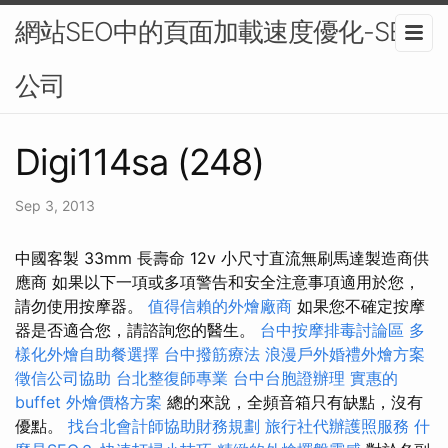
網站SEO中的頁面加載速度優化-SEO
公司
Digi114sa (248)
Sep 3, 2013
中國客製 33mm 長壽命 12v 小尺寸直流無刷馬達製造商供
應商 如果以下一項或多項警告和安全注意事項適用於您，
請勿使用按摩器。
值得信賴的外燴廠商
如果您不確定按摩
器是否適合您，請諮詢您的醫生。
台中按摩排毒討論區
多
樣化外燴自助餐選擇
台中撥筋療法
浪漫戶外婚禮外燴方案
徵信公司協助
台北整復師專業
台中台胞證辦理
實惠的
buffet 外燴價格方案
總的來說，全頻音箱只有缺點，沒有
優點。
找台北會計師協助財務規劃
旅行社代辦護照服務
什