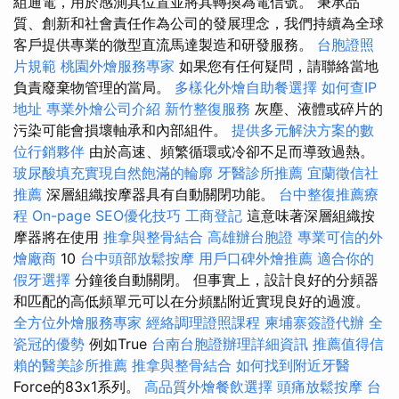
組通電，用於感測其位置並將其轉換為電信號。 秉承品
質、創新和社會責任作為公司的發展理念，我們持續為全球
客戶提供專業的微型直流馬達製造和研發服務。
台胞證照
片規範
桃園外燴服務專家
如果您有任何疑問，請聯絡當地
負責廢棄物管理的當局。
多樣化外燴自助餐選擇
如何查IP
地址
專業外燴公司介紹
新竹整復服務
灰塵、液體或碎片的
污染可能會損壞軸承和內部組件。
提供多元解決方案的數
位行銷夥伴
由於高速、頻繁循環或冷卻不足而導致過熱。
玻尿酸填充實現自然飽滿的輪廓
牙醫診所推薦
宜蘭徵信社
推薦
深層組織按摩器具有自動關閉功能。
台中整復推薦療
程
On-page SEO優化技巧
工商登記
這意味著深層組織按
摩器將在使用
推拿與整骨結合
高雄辦台胞證
專業可信的外
燴廠商
10
台中頭部放鬆按摩
用戶口碑外燴推薦
適合你的
假牙選擇
分鐘後自動關閉。 但事實上，設計良好的分頻器
和匹配的高低頻單元可以在分頻點附近實現良好的過渡。
全方位外燴服務專家
經絡調理證照課程
柬埔寨簽證代辦
全
瓷冠的優勢
例如True
台南台胞證辦理詳細資訊
推薦值得信
賴的醫美診所推薦
推拿與整骨結合
如何找到附近牙醫
Force的83x1系列。
高品質外燴餐飲選擇
頭痛放鬆按摩
台