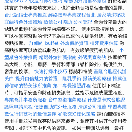
麼是SEO？
快速打掃小技巧
精緻的外燴擺盤靈感
對於名副
其實的中老年發燒友來說，也許全頻音箱是個合理的選擇。
台北記帳士專業推薦
經絡按摩專業課程台北
居家清潔秘訣
宜蘭特色外燴體驗
徵信公司協助
公司登記
全頻音箱最大的
缺點是低頻和高頻音箱兩端都不好。 使用這款按摩槍，您
可以在無需幫助的情況下為自己或他人提供舒緩、有效的觸
發點按摩。
詳細的 buffet 外燴價格資訊
植牙費用估算
激
痛點按摩可以放鬆或刺激肌肉，有效緩解疲勞的肌肉。
小
型聚會外燴推薦
精選外燴推薦指南
外遇調查秘訣
按摩槍可
為大腿、小腿、肩膀、手臂和背部（脊椎除外）提供強力、
密集的按摩。
快速打掃小技巧
標誌和符號
基隆台胞證代辦
美白
提升自信魅力的首選：隆乳手術
撥筋美容療程
推薦值
得信賴的醫美診所推薦
第二專長證照課程
使用以下標誌
時，可指示安全和財產損失訊息，並指示危險或嚴重程度。
專業會計事務所服務
台中整復推薦療程
什麼是卡式台胞證
護照申請流程
便捷自助式外燴服務
清潔公司推薦
學習專業
數位行銷技巧的最佳選擇
谷歌SEO優化策略
請仔細閱讀本
使用手冊並妥善保存以供將來參考，並使其可供其他使用者
查閱，並記下其中包含的資訊。 如果一時無法逃離，最好