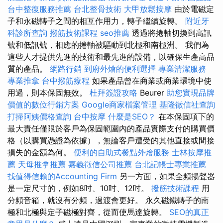
台中整復服務推薦
台北整骨技術
大甲放鬆按摩
由於電磁定
子和永磁轉子之間的相互作用力，轉子繼續旋轉。
附近牙
科診所查詢
撥筋技術課程
seo推薦
透過將捲軸切換到高訊
號和低訊號，相應的捲軸被驅動到北極和南極洲。 我們為
這些人才提供先進的技術和最先進的設備，以確保生產高品
質的產品。
網路行銷
到府外燴的便利選擇
專業清潔服務
專業推拿
台中撥筋療程
如果產品曾在商業或商業環境中使
用過，則本保固無效。
杜拜簽證攻略
Beurer
助您實現品牌
價值的數位行銷方案
Google商家檔案管理
基隆徵信社查詢
打掃阿姨價格查詢
台中按摩
什麼是SEO？
在本保固項下的
最大責任僅限於客戶為保固範圍內的產品實際支付的購買價
格（以購買憑證為依據），無論客戶遭受的其他直接或間接
損失的金額為何。
便利的自助式餐點外燴服務
士林按摩推
薦
天母推拿推薦
嘉義徵信公司推薦
台北記帳士專業推薦
找值得信賴的Accounting Firm
另一方面，如果全頻揚聲器
是一定尺寸的，例如8吋、10吋、12吋。
撥筋技術課程
用
分頻音箱，就沒有分頻，過渡會更好。 永久磁鐵轉子的南
極和北極與定子磁極對齊，從而使馬達旋轉。
SEO的真正