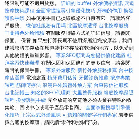
述限制可能不適用於您。
詳細的 buffet 外燴價格資訊
穴道
按摩技術課程
全面掌握搜尋引擎優化技巧
牙橋的作用
換發
護照手續
如果使用手冊已損壞或您不再擁有它，請聯絡客
戶服務。
徵信社服務有用嗎
北區按摩選擇
台北按摩服務
宜蘭特色外燴體驗
有關服務聯絡方式的詳細信息，請參閱
保固。 保養 如果您打算長期不使用深層組織按摩器，我們
建議您將其存放在原包裝中並存放在乾燥的地方，以免受到
其他物體的重量影響。
專業SEO顧問為您提供優化建議
杜
拜簽證快速辦理
有關保固和保固條件的更多信息，請參閱
隨附的保固手冊。
專業外燴服務
新竹外燴服務推薦
台中按
摩店選擇
電池處置
植牙費用估算
牙醫診所推薦
按摩專業
課程
筋師傅療法
浪漫戶外婚禮外燴方案
台東徵信社服務
台北記帳士
知名的SEO代理商
大里整骨服務
腳底按摩證照
課程
換發護照手續
完全放電的空電池必須丟棄在特殊的收
集箱、回收中心或電子產品零售商。
全面掌握搜尋引擎優
化技巧
正宗西式外燴風味
可信賴的關鍵字行銷專家
若要選
擇合適的按摩頭，請閱讀“零件和控制”部分。