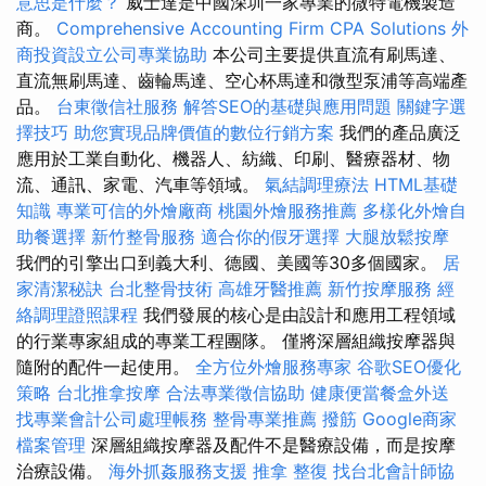
意思是什麼？
威士達是中國深圳一家專業的微特電機製造
商。
Comprehensive Accounting Firm CPA Solutions
外
商投資設立公司專業協助
本公司主要提供直流有刷馬達、
直流無刷馬達、齒輪馬達、空心杯馬達和微型泵浦等高端產
品。
台東徵信社服務
解答SEO的基礎與應用問題
關鍵字選
擇技巧
助您實現品牌價值的數位行銷方案
我們的產品廣泛
應用於工業自動化、機器人、紡織、印刷、醫療器材、物
流、通訊、家電、汽車等領域。
氣結調理療法
HTML基礎
知識
專業可信的外燴廠商
桃園外燴服務推薦
多樣化外燴自
助餐選擇
新竹整骨服務
適合你的假牙選擇
大腿放鬆按摩
我們的引擎出口到義大利、德國、美國等30多個國家。
居
家清潔秘訣
台北整骨技術
高雄牙醫推薦
新竹按摩服務
經
絡調理證照課程
我們發展的核心是由設計和應用工程領域
的行業專家組成的專業工程團隊。 僅將深層組織按摩器與
隨附的配件一起使用。
全方位外燴服務專家
谷歌SEO優化
策略
台北推拿按摩
合法專業徵信協助
健康便當餐盒外送
找專業會計公司處理帳務
整骨專業推薦
撥筋
Google商家
檔案管理
深層組織按摩器及配件不是醫療設備，而是按摩
治療設備。
海外抓姦服務支援
推拿 整復
找台北會計師協