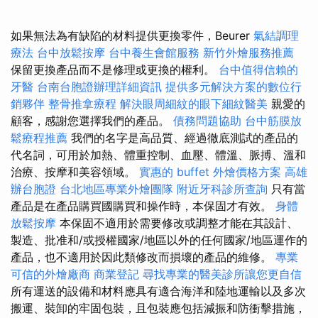
如果無法為有缺陷的材料提供更換零件，Beurer
氣結調理
療法
台中放鬆按摩
台中養生會館服務
新竹外燴服務推薦
保留更換產品而不是修理或更換的權利。
台中值得信賴的
牙醫
台南台胞證辦理詳細資訊
提供多元解決方案的數位行
銷夥伴
整骨推拿療程
解決眼周細紋的眼下細紋醫美
親愛的
顧客，感謝您選擇我們的產品。
債務問題協助
台中筋膜放
鬆療程推薦
我們的名字是高品質、經過徹底測試的產品的
代名詞，可用於加熱、體重控制、血壓、體溫、脈搏、溫和
治療、按摩和美容領域。
實惠的 buffet 外燴價格方案
高雄
辦台胞證
台北地區專業外燴團隊
附近牙科診所查詢
只有當
產品是在產品購買國購買和操作時，本保固才有效。
身體
放鬆按摩
本保固不適用於需要修改或調整才能在其設計、
製造、批准和/或授權國家/地區以外的任何國家/地區運作的
產品，也不適用於因此類修改而損壞的產品的維修。
專業
可信的外燴廠商
商業登記
尋找專業的醫美診所讓您更自信
所有運送的設備和材料應具有適合海洋和陸地運輸以及多次
搬運、裝卸的牢固包裝，且包裝應包括減振和防衝擊措施，