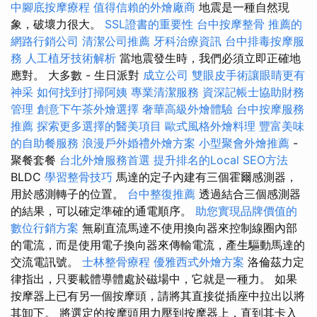
中腳底按摩療程
值得信賴的外燴廠商
地震是一種自然現
象，破壞力很大。
SSL證書的重要性
台中按摩整骨
推薦的
網路行銷公司
清潔公司推薦
牙科治療資訊
台中排毒按摩服
務
人工植牙技術解析
當地震發生時，我們必須立即正確地
應對。 大多數 - 生日派對
成立公司
雙眼皮手術讓眼睛更有
神采
如何找到打掃阿姨
專業清潔服務
資深記帳士協助財務
管理
創意下午茶外燴選擇
奢華高級外燴體驗
台中按摩服務
推薦
探索更多選擇的醫美項目
歐式風格外燴料理
豐富美味
的自助餐服務
浪漫戶外婚禮外燴方案
小型聚會外燴推薦
-
聚餐套餐
台北外燴服務首選
提升排名的Local SEO方法
BLDC
學習整骨技巧
馬達的定子內建有三個霍爾感測器，
用於感測轉子的位置。
台中整復推薦
透過結合三個感測器
的結果，可以確定準確的通電順序。
助您實現品牌價值的
數位行銷方案
無刷直流馬達不使用換向器來控制線圈內部
的電流，而是使用電子換向器來傳輸電流，產生驅動馬達的
交流電訊號。
士林整骨療程
優雅西式外燴方案
洛倫茲力定
律指出，只要載體導體處於磁場中，它就是一種力。 如果
按摩器上已有另一個按摩頭，請將其直接從插座中拉出以將
其卸下。 將選定的按摩頭用力壓到按摩器上，直到其卡入