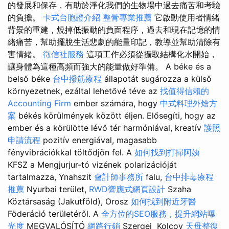
的發展和保存，有助於淨化我們的生物場中過去痛苦和考驗
的負擔。
卡式台胞證介紹
整骨專業推薦
它啟動使用者情緒
背景的重建，燒掉低振動的負面程序，過去和現在記憶的情
緒痛苦，幫助擺脫生活悲劇的能量印記，教導並幫助清除有
害情緒。
徵信社服務
這項工作必須從攝取結構化水開始，
讓身體為這種高頻而強大的能量做好準備。 A béke és a
belső béke
台中撥筋療程
állapotát sugározza a külső
környezetnek, ezáltal lehetővé téve az
找值得信賴的
Accounting Firm
ember számára, hogy
中式料理外燴方
案
békés körülmények között éljen. Elősegíti, hogy az
ember és a körülötte lévő tér harmóniával, kreatív
護照
申請流程
pozitív energiával, magasabb
fényvibrációkkal töltődjön fel. A
如何找到打掃阿姨
KFSZ a Mengjurjur-tó vizének polarizációját
tartalmazza, Ynahszit
會計師事務所
falu,
台中排毒療程
推薦
Nyurbai terület,
RWD響應式網頁設計
Szaha
Köztársaság (Jakutföld), Orosz
如何找到附近牙醫
Föderáció területéről. A
全方位的SEO服務，提升網站曝
光度
MEGVALÓSÍTÓ
網路行銷
Szergej Kolcov
天母整復