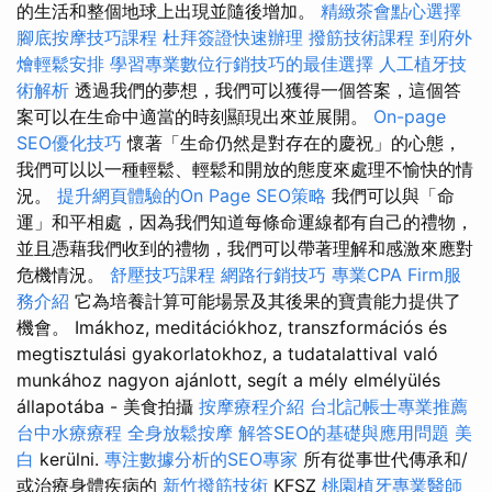
的生活和整個地球上出現並隨後增加。
精緻茶會點心選擇
腳底按摩技巧課程
杜拜簽證快速辦理
撥筋技術課程
到府外
燴輕鬆安排
學習專業數位行銷技巧的最佳選擇
人工植牙技
術解析
透過我們的夢想，我們可以獲得一個答案，這個答
案可以在生命中適當的時刻顯現出來並展開。
On-page
SEO優化技巧
懷著「生命仍然是對存在的慶祝」的心態，
我們可以以一種輕鬆、輕鬆和開放的態度來處理不愉快的情
況。
提升網頁體驗的On Page SEO策略
我們可以與「命
運」和平相處，因為我們知道每條命運線都有自己的禮物，
並且憑藉我們收到的禮物，我們可以帶著理解和感激來應對
危機情況。
舒壓技巧課程
網路行銷技巧
專業CPA Firm服
務介紹
它為培養計算可能場景及其後果的寶貴能力提供了
機會。 Imákhoz, meditációkhoz, transzformációs és
megtisztulási gyakorlatokhoz, a tudatalattival való
munkához nagyon ajánlott, segít a mély elmélyülés
állapotába - 美食拍攝
按摩療程介紹
台北記帳士專業推薦
台中水療療程
全身放鬆按摩
解答SEO的基礎與應用問題
美
白
kerülni.
專注數據分析的SEO專家
所有從事世代傳承和/
或治療身體疾病的
新竹撥筋技術
KFSZ
桃園植牙專業醫師