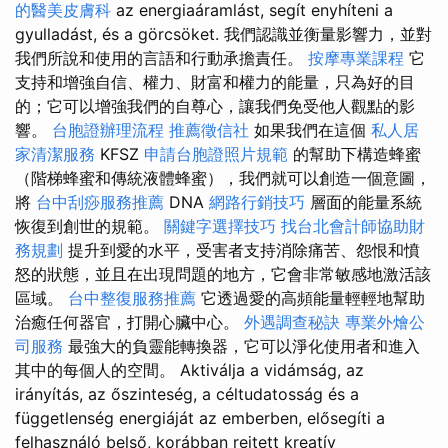
的醫美皮膚科
az energiaáramlást, segít enyhíteni a
gyulladást, és a görcsöket. 我們認識並衡量影響力，並對
我們所說和使用的言語和行動承擔責任。
按摩專業課程
它
支持和增強自信、權力、財富和權力的能量，只為好的目
的；它可以增強我們的自尊心，讓我們免受他人觀點的影
響。
台胞證辦理流程
推薦徵信社
如果我們在這個
私人居
家清潔服務
KFSZ
申請台胞證照片規範
的幫助下構造蜂蜜
（階梯蜂蜜和傳統液體蜂蜜），我們就可以創造一個意圖，
將
台中刮痧服務推薦
DNA
網路行銷技巧
層面的能量系統
恢復到創世的規範。
關鍵字選擇技巧
找台北會計師協助財
務規劃
提升到愛的水平，受害者支持消除痛苦、怨恨和憤
怒的狀態，並且在出現問題的地方，它會非常敏感地激活該
區域。
台中整復服務推薦
它透過愛的高頻能量輕輕地幫助
治癒任何器官，打開心臟中心。
外遇調查秘訣
專業外燴公
司服務
最強大的負靈能轉換器，它可以淨化使用者和進入
其中的每個人的空間。 Aktiválja a vidámság, az
irányítás, az őszinteség, a céltudatosság és a
függetlenség energiáját az emberben, elősegíti a
felhasználó belső, korábban rejtett kreatív