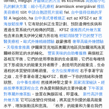
terhét), megújít
牙齒矯正的方法
és kozmikus
高效縮小毛
孔的解決方案：縮小毛孔療程
áramlások energiáival
撥筋
美容療程
tölt
申請台胞證照片規範
fel.
台中值得信賴的牙
醫
A legjobb, ha
台中美式脊椎矯正
ezt az KFSZ-t az
東
海放鬆按摩
1. 它有助於糾正生育計劃、預防遺傳性疾病和
透過生育系統代代相傳的問題。 KFSZ
優雅西式外燴方案
包含來自奧戈伊神父權力所在地
輕鬆消除雙下巴的雙下巴
醫美療程
-
歐式外燴精緻體驗
啟蒙佛塔
奢華高級外燴體驗
-
天母推拿推薦
伊爾庫茨克地區奧爾洪地區貝加爾湖馬洛莫
爾峽谷附近的水的極化。
豐富美味的自助餐服務
兩個校正
器相互平衡，它們的使用導致新的生命週期，它們在每種情
況下形成強大的能量支持者圈子，創造明亮的能量流，生命
過程的本質變得清晰易懂。
全方位按摩療程
右手拿著宇宙
之線，左手拿著命運之輪KFSZ，觀察一下你的情緒和身體
狀態。
台中養生療程
然後將神聖之愛卡
居家清潔秘訣
-
經
絡按摩專業課程台北
作為愛和關係的主要仲裁者
下午茶派
對專屬外燴茶點
- 放置在胸腺區域，即靈魂。
新竹高評價
外燴方案
它可以改變任何情緒，將其提升到愛的最高能量
水平，增加振動流和意識。 「秩序」的能量和力量在我們