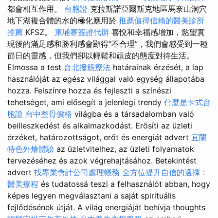
都會相互作用。
台胞證
克拉斯諾亞爾斯克地區馬奈山洞穴
地下湖複合體的水的極化應用於
推薦值得信賴的醫美診所
推薦
KFSZ。
柬埔寨簽證代辦
喜悅和幸福感增加，慾望實
現後的滿足感和勝利感會顯得“不合理”，我們會感受到一種
節日的靈感，但我們卻以輕鬆和頑皮的態度對待生活。
Elmossa a test
台北撥筋療法
határainak érzését, a lap
használóját az egész világgal való egység állapotába
hozza. Felszínre hozza és fejleszti a színészi
tehetséget, ami elősegít a jelenlegi trendy
什麼是卡式台
胞證
台中整骨價格
világba és a társadalomban való
beilleszkedést és alkalmazkodást. Erősíti az üzleti
érzéket, határozottságot, erőt és energiát advert
宜蘭
特色外燴體驗
az üzletvitelhez, az üzleti folyamatok
tervezéséhez és azok végrehajtásához. Betekintést
advert
找專業會計公司處理帳務
全方位提升自信的選擇：
醫美療程
és tudatossá teszi a felhasználót abban, hogy
képes legyen megválasztani a saját spirituális
fejlődésének útját. A világ energiáját behívja thoughts