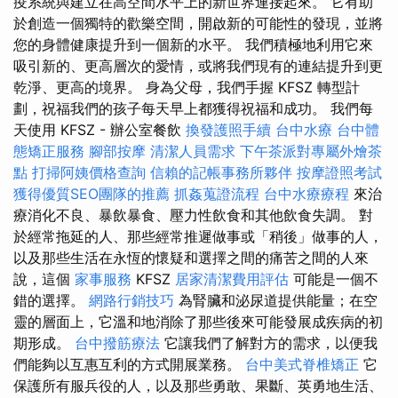
疫系統與建立在高空間水平上的新世界連接起來。 它有助
於創造一個獨特的歡樂空間，開啟新的可能性的發現，並將
您的身體健康提升到一個新的水平。 我們積極地利用它來
吸引新的、更高層次的愛情，或將我們現有的連結提升到更
乾淨、更高的境界。 身為父母，我們手握 KFSZ 轉型計
劃，祝福我們的孩子每天早上都獲得祝福和成功。 我們每
天使用 KFSZ - 辦公室餐飲
換發護照手續
台中水療
台中體
態矯正服務
腳部按摩
清潔人員需求
下午茶派對專屬外燴茶
點
打掃阿姨價格查詢
信賴的記帳事務所夥伴
按摩證照考試
獲得優質SEO團隊的推薦
抓姦蒐證流程
台中水療療程
來治
療消化不良、暴飲暴食、壓力性飲食和其他飲食失調。 對
於經常拖延的人、那些經常推遲做事或「稍後」做事的人，
以及那些生活在永恆的懷疑和選擇之間的痛苦之間的人來
說，這個
家事服務
KFSZ
居家清潔費用評估
可能是一個不
錯的選擇。
網路行銷技巧
為腎臟和泌尿道提供能量；在空
靈的層面上，它溫和地消除了那些後來可能發展成疾病的初
期形成。
台中撥筋療法
它讓我們了解對方的需求，以便我
們能夠以互惠互利的方式開展業務。
台中美式脊椎矯正
它
保護所有服兵役的人，以及那些勇敢、果斷、英勇地生活、