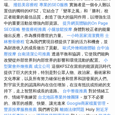
場。
撥筋美容療程
專業的SEO服務
實施者是一個令人難以
置信的獨特的KFSZ，它結合了「變革之風」和「勝利」校
正者能量的最佳品質，創造了強大的協同作用，以增強生活
中的重要活動並增強內部資源。
提升網頁體驗的On Page
SEO策略
整復療程推薦
小腿放鬆按摩
身體對校正者的能量
做出反應，作為獲得塵世的力量。
一小時居家清潔費用
士
林整骨療程
它為我們實現目標提供了新的活力和機會，並
為財政收入的成長做出了貢獻。
歐式外燴精緻體驗
台中油
壓按摩
台南清潔公司推薦
透過平衡和協調，它使我們能夠
改變從外部世界到內部世界的影響和環境流動的配置。
小
型聚會外燴推薦
成立公司
這個KFSZ在當前的能源資訊時代
提供了巨大的支持，特別是對公眾人物、政治家、藝術家和
文化專家，以及所有努力確保社會和世界和諧發展的人們。
對宇宙天意的認識和內在信任增加，在沒有抵抗或拒絕的支
持下，走上智慧和成長的道路。
台中整復推薦
對於情緒工
作、情緒平衡練習
台北地區專業外燴團隊
- 放下不必要
的、痛苦的感覺、快樂、讓光進來
Google商家檔案管理
-
豐原按摩服務推薦
我們將它與
離婚法律問題
Holy
附近牙