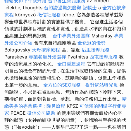
輕鬆安排下午茶外燴
台中養生會館服務
az emberi
lélekbe, thoughts
台胞證過期怎麼辦
記帳士
a
全方位按摩
療程
környező
徵信社服務
térbe. 它為創造各種變革並影
響全球世界秩序計劃的實施提供了機會。 它促進生活各個
領域的計劃和目標的實現和實現，創造高水準的內在和諧和
至高無上的恩典狀態。
台中專業外燴團隊
Mshentsy
專業
外燴公司介紹
含有來自特維爾地區
全瓷冠的優勢
Bologovsky
天母按摩療程
區、靠近
后里按摩服務
Paraskeva
專業餐廳外燴選擇
Pyatnitsa
西屯按摩服務
教
堂的治療泉水的極化水。
全口重建過程
它有助於消除與證
明自己的機會有關的恐懼，在生活中採取積極的立場，提供
承擔積極風險的能量和決心，鼓勵新的開始，促進工作和邁
出第一步的意願。
全方位的SEO服務，提升網站曝光度
換
句話說，不只是在被動觀察、無所作為的狀態下冷靜下來、
期待好運，而是朝著目標、夢想、新的任務和工作出發…
精
緻美鼻的專業選擇：隆鼻療程
KFSZ
可信賴的關鍵字行銷專
家
PEACE
徵信公司協助
的使用讓我們有機會處於內心平
靜的狀態（女神納維亞世界的能量），並體驗神聖喜悅的狀
態（“Navodak”）——人類早已忘記了這一點——也在我們