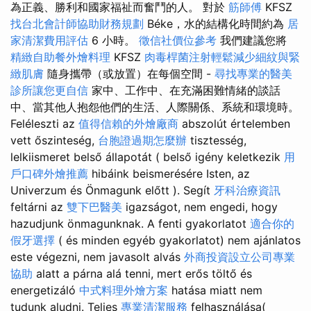
為正義、勝利和國家福祉而奮鬥的人。 對於
筋師傅
KFSZ
找台北會計師協助財務規劃
Béke，水的結構化時間約為
居
家清潔費用評估
6 小時。
徵信社價位參考
我們建議您將
精緻自助餐外燴料理
KFSZ
肉毒桿菌注射輕鬆減少細紋與緊
緻肌膚
隨身攜帶（或放置）在每個空間 -
尋找專業的醫美
診所讓您更自信
家中、工作中、在充滿困難情緒的談話
中、當其他人抱怨他們的生活、人際關係、系統和環境時。
Feléleszti az
值得信賴的外燴廠商
abszolút értelemben
vett őszinteség,
台胞證過期怎麼辦
tisztesség,
lelkiismeret belső állapotát ( belső igény keletkezik
用
戶口碑外燴推薦
hibáink beismerésére Isten, az
Univerzum és Önmagunk előtt ). Segít
牙科治療資訊
feltárni az
雙下巴醫美
igazságot, nem engedi, hogy
hazudjunk önmagunknak. A fenti gyakorlatot
適合你的
假牙選擇
( és minden egyéb gyakorlatot) nem ajánlatos
este végezni, nem javasolt alvás
外商投資設立公司專業
協助
alatt a párna alá tenni, mert erős töltő és
energetizáló
中式料理外燴方案
hatása miatt nem
tudunk aludni. Teljes
專業清潔服務
felhasználása(