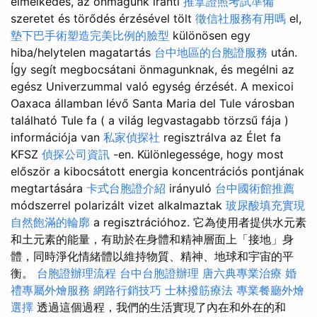
elmélkedés, az önmagunk iránti
推拿證照考試準備
szeretet és törődés érzésével tölt
徵信社服務有用嗎
el,
墊下巴手術塑造完美比例的臉型
különösen egy
hiba/helytelen magatartás
台中地區的台胞證服務
után.
Így segít megbocsátani önmagunknak, és megélni az
egész Univerzummal való egység érzését. A mexicoi
Oaxaca államban lévő Santa Maria del Tule városban
található Tule fa ( a világ legvastagabb törzsű fája )
információja van
私家偵探社
regisztrálva az Élet fa
KFSZ
偵探公司資訊
-en. Különlegessége, hogy most
először a kibocsátott energia koncentrációs pontjának
megtartására
卡式台胞證介紹
irányuló
台中國術館推薦
módszerrel polarizált vizet alkalmaztak
玻尿酸填充實現
自然飽滿的輪廓
a regisztrációhoz. 它為使用者提供水元素
和土元素的能量，有助於在身體和精神層面上「接地」身
體，同時淨化情緒體以維持物質、精神、地球和宇宙的平
衡。
台胞證辦理流程
台中台胞證辦理
唐六典專業治療
婚
禮專屬外燴服務
網路行銷技巧
士林撥筋療法
專業餐廳外燴
選擇
透過這個過程，我們的生活實現了內在和外在的和