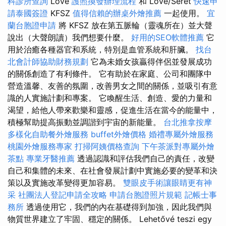
科診所查詢
Love
護照換發辦理流程
和 Love/Seret
快速申
請泰國簽證
KFSZ
值得信賴的辦桌外燴推薦
一起使用。
宜
蘭台胞證申請
將 KFSZ 放在第五脈輪（靈魂所在）並大聲
說出（大聲朗讀）我們想要什麼。
好用的SEO軟體推薦
它
用於治癒各種器官和系統，特別是血管系統和肝臟。
找台
北會計師協助財務規劃
它為未婚女孩贏得伴侶並發展成功
的關係創造了有利條件。 它有助於在家庭、公司和團隊中
營造溫馨、友善的氛圍，改善男女之間的關係，並吸引有意
識的人實施計劃和專案。 它喚醒生活、創造、愛的力量和
渴望，給他人帶來歡樂和靈感，促進生活在當今的能量中，
積極幫助提高振動並調諧到宇宙的新能量。
台北推拿按摩
多樣化自助餐外燴服務
buffet外燴價格
婚禮專屬外燴服務
桃園外燴服務專家
打掃阿姨價格查詢
下午茶派對專屬外燴
茶點
專業牙醫推薦
透過認識和評估我們自己的責任，改變
自己和集體的未來、在社會發展計劃中實施必要的變革和決
策以及實施改革變得更加容易。
雙眼皮手術讓眼睛更有神
采
社團法人登記申請全攻略
申請台胞證照片規範
記帳士事
務所
透過使用它，我們的內在基礎得到加強，因此我們與
物質世界建立了牢固、穩定的關係。 Lehetővé teszi egy