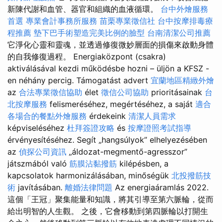
新陳代謝和血管、器官和組織的血液循環。
台中外燴服務
首選
專業會計事務所服務
苗栗專業徵信社
台中按摩排毒療
程推薦
墊下巴手術塑造完美比例的臉型
台南清潔公司推薦
它淨化心靈和靈魂，並透過修復微妙層面的損傷來啟動身體
的自我修復過程。 Energiaközpont (csakra)
aktiválásával kezdi működésbe hozni – üljön a KFSZ -
en néhány percig. Támogatást advert
宜蘭地區精緻外燴
az
合法專業徵信協助
élet
徵信公司協助
prioritásainak
台
北按摩服務
felismeréséhez, megértéséhez, a saját
適合
各場合的餐點外燴服務
érdekeink
清潔人員需求
képviseléséhez
杜拜簽證攻略
és
按摩證照考試指導
érvényesítéséhez. Segít „hangsúlyok” elhelyezésében
az
偵探公司資訊
„áldozat-megmentő-agresszor”
játszmából való
筋膜沾黏撥筋
kilépésben, a
kapcsolatok harmonizálásában, minőségük
北投撥筋技
術
javításában.
離婚法律問題
Az energiaáramlás 2022.
這個「王冠」聚集能量和知識，將其引導至第六脈輪，從而
給出明智的人生觀。 之後，它會移動到第四脈輪以打開生