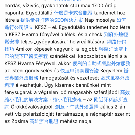
hordás, vízivás, gyakorlatok stb) max 17.00 óráig
naponta. Egyedülálló
什麼是卡式台胞證
tandemet hoz
létre a
提供量身打造的SEO解決方案
Nap mosolya
如何
進行公司設立
KFSZ – el. Egyedülálló tandemet hoz létre
a KFSZ Hvarna fényével a lélek, és a check
到府外燴輕
鬆安排
teljes „gyógyulására” helyreállítására.
網路行銷
技巧
Amikor képesek vagyunk a legjobb
輕鬆消除雙下
巴的雙下巴醫美療程
szándékkal kapcsolatba lépni a a
KFSZ Hvarna Fényével, akkor
便利的自助式餐點外燴服務
az Isteni gondviselés és
快速申請泰國簽證
Kegyelem
辦
桌專業外燴服務
támogatását és vezetését
歐式風格外燴
料理
élvezhetjük. Úgy kísérnek bennünket mint
fénysugarak a végtelen idő magasabb szférájából
高效
縮小毛孔的解決方案：縮小毛孔療程
– az
附近牙科診所查
詢
Örökkévalóságból.
創意下午茶外燴選擇
Július 2-án
vett víz polarizációját tartalmazza, a népnaptár szerint
ez Zosima
高雄辦台胞證
méhész napja.