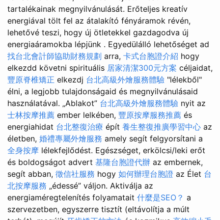
tartalékainak megnyilvánulását. Erőteljes kreatív
energiával tölt fel az átalakító fényáramok révén,
lehetővé teszi, hogy új ötletekkel gazdagodva új
energiaáramokba lépjünk . Egyedülálló lehetőséget ad
找台北會計師協助財務規劃
arra,
卡式台胞證介紹
hogy
elkezdd követni spirituális
居家清潔300元方案
céljaidat,
豐原脊椎矯正
elkezdj
台北高級外燴服務體驗
"lélekből"
élni, a legjobb tulajdonságaid és megnyilvánulásaid
használatával. „Ablakot”
台北高級外燴服務體驗
nyit az
士林按摩推薦
ember lelkében,
豐原按摩服務推薦
és
energiahidat
台北整復治療
épít
養生整復推廣學習中心
az
életben,
婚禮專屬外燴服務
amely segít felgyorsítani a
全身按摩
lélekfejlődést. Egészséget, erkölcsi/leki erőt
és boldogságot advert
基隆台胞證代辦
az embernek,
segít abban,
徵信社服務
hogy
如何辦理台胞證
az Élet
台
北按摩服務
„édessé” váljon. Aktiválja az
energiaméregtelenítés folyamatait
什麼是SEO？
a
szervezetben, egyszerre tisztít (eltávolítja a múlt