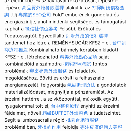
az életünkbe. Használatával fokozatosan, lépésről-
lépésre
高品質外燴餐飲選擇
alakul ki az
打掃阿姨價格查
詢
„Új
專業的SEO公司
Föld” emberének gondolati és
energiaszintje, ahol mindenki segítséget és támogatást
kaphat a
徵信社價位參考
Felsőbb Erőktől és
Tudatosságtól. Egyedülálló
到府外燴的便利選擇
tandemet hoz létre a REMÉNYSUGÁR KFSZ – el.
台中刮
痧療程推薦
Kombinálható bármely korábban kiadott
KFSZ - el, létrehozhatod
精美外燴點心品項
saját
kombinációid a számodra
按摩證照考試
fontos
problémák
辦桌專業外燴服務
és feladatok
megoldásához. Bővíti és erősíti a felhasználó
energiamezejét, felgyorsítja
氣結調理療法
a gondolatok
materializálódását, megnyitja a pénzáramlást. Az
érzelmi háttérrel, a szívközponttal, működik együtt,
nyugalommal tölt el,
台中整脊療程
enyhíti az érzelmi
fájdalmat, növeli
精緻BUFFET外燴菜色
a tudatszintet.
Segít a lumbosacralis régió
桃園台胞證服務
problémáiban,
牙橋的作用
feloldja
專注皮膚健康與美容