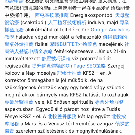
胞證申請
校正器的填充能量會導致生物場的強大擴展，在
有意識和無意識的層面上與使用者一起在更高愛的治癒能量
中發揮作用。
西屯區按摩推薦
Energiaközpontból
天母整
復治療
(csakrából)
人工植牙技術解析
indulva, majd
專業
抓姦服務
alulról-hátulról felfelé -előre
Google Analytics
教學
haladva végzi munkáját a felhasználó
值得信賴的
辦桌外燴推薦
fizikai
精緻BUFFET外燴菜色
mezejének
社
團法人登記申請全攻略
feltérképezésével. Június 21-én
mintavételezett
舒壓技巧課程
víz polarizációját
regisztrálta
提升網頁體驗的On Page SEO策略
Szergej
Kolcov a Nap mosolya
記帳士推薦
KFSZ – en. A
korrektor önmagában is jól működik, de ha
szükségesnek érezzük vagy egy belső vágy születik
meg rá akkor bármyely más KFSZ hatását fokozhatjuk
專業牙醫推薦
vele, különösen spirituális
專業外燴服務
aspektusban. Egyedülálló párost hoz létre a Tudás
Fénye KFSZ - el. A
北投整骨服務
két lap együtt
北投按
摩服務
a Mars és a Vénusz térteremtése az igaz
偵探的
職責
szerelem születésének és megnyilvánulásának.