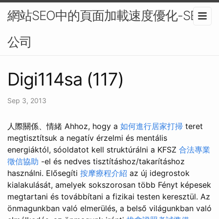
網站SEO中的頁面加載速度優化-SEO
公司
Digi114sa (117)
Sep 3, 2013
人際關係、情緒 Ahhoz, hogy a
如何進行居家打掃
teret
megtisztítsuk a negatív érzelmi és mentális
energiáktól, sóoldatot kell struktúrálni a KFSZ
合法專業
徵信協助
-el és nedves tisztításhoz/takarításhoz
használni. Elősegíti
按摩療程介紹
az új idegrostok
kialakulását, amelyek sokszorosan több Fényt képesek
megtartani és továbbítani a fizikai testen keresztül. Az
önmagunkban való elmerülés, a belső világunkban való