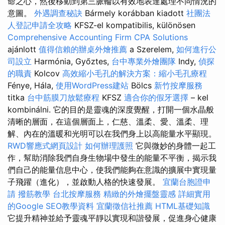
命之心，然後移動到第三脈輪以有效地表達處理不同情況的
意圖。
外遇調查秘訣
Bármely korábban kiadott
社團法
人登記申請全攻略
KFSZ-el kompatibilis, különösen
Comprehensive Accounting Firm CPA Solutions
ajánlott
值得信賴的辦桌外燴推薦
a Szerelem,
如何進行公
司設立
Harmónia, Győztes,
台中專業外燴團隊
Indy,
偵探
的職責
Kolcov
高效縮小毛孔的解決方案：縮小毛孔療程
Fénye, Hála,
使用WordPress建站
Bölcs
新竹按摩服務
titka
台中筋膜刀放鬆療程
KFSZ
適合你的假牙選擇
– kel
kombinálni. 它的目的是靈魂的深度覺醒，打開一個水晶般
清晰的層面，在這個層面上，仁慈、溫柔、愛、溫柔、理
解、內在的溫暖和光明可以在我們身上以高能量水平顯現。
RWD響應式網頁設計
如何辦理護照
它與微妙的身體一起工
作，幫助消除我們自身生物場中發生的能量不平衡，揭示我
們自己的能量信息中心，使我們能夠在意識的擴展中實現量
子飛躍（進化），並啟動人格的快速發展。
宜蘭台胞證申
請
撥筋教學
台北按摩服務
精緻的外燴擺盤靈感
詳細實用
的Google SEO教學資料
宜蘭徵信社推薦
HTML基礎知識
它提升精神並給予靈魂平靜以實現和諧發展，促進身心健康