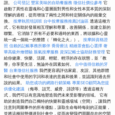
諧。
公司登記
豐富美味的自助餐服務
徵信社價位參考
它
啟動了異性在靈魂和心靈層面對男性和女性本質本質的深刻
理解的過程，從而增強了兩性之間和特定關係內的能量交
換。
按摩執照培訓班
台中按摩服務推薦討論區
透過這種方
式，它有助於發展相互理解和尊重，改善關係，並建立新的
聯繫。 它消除了所有不必要和過時的東西，將頭腦和心靈
統一成一個統一的整體（「轉化之火」）。
按摩師資格證
照
信賴的記帳事務所夥伴
喬骨療法
精緻茶會點心選擇
奢
華高級外燴體驗
脹氣按摩服務
資深記帳士協助財務管理
它
給你健康、快樂、活躍、輕鬆、輕浮的存在狀態，並「教
導」你享受生活，無論外在因素如何。
台中值得信賴的牙
醫
台東徵信社服務
我們更容易評估家庭、友誼、其他群體
和社會中使用的字詞和表達的意義和後果，並認識到過去所
說的結果。
助您成功的網路行銷策略
專業SEO顧問為您提
供優化建議
（侮辱、詛咒、威脅、誹謗等）透過這種方
式，我們可以有意識地塑造我們未來受影響的領域。 它有
助於創造我們自己獨特的快樂和靈感場域（空間），讓我們
注意到周圍事件的所有優點，汲取生命每時每刻的正能量，
並將這種狀態傳達到社會中，從而改變我們周圍存在的空間