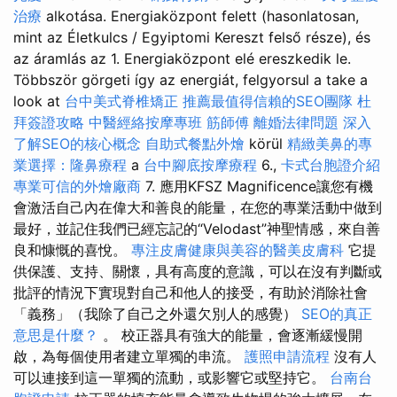
治療
alkotása. Energiaközpont felett (hasonlatosan,
mint az Életkulcs / Egyiptomi Kereszt felső része), és
az áramlás az 1. Energiaközpont elé ereszkedik le.
Többször görgeti így az energiát, felgyorsul a take a
look at
台中美式脊椎矯正
推薦最值得信賴的SEO團隊
杜
拜簽證攻略
中醫經絡按摩專班
筋師傅
離婚法律問題
深入
了解SEO的核心概念
自助式餐點外燴
körül
精緻美鼻的專
業選擇：隆鼻療程
a
台中腳底按摩療程
6.,
卡式台胞證介紹
專業可信的外燴廠商
7. 應用KFSZ Magnificence讓您有機
會激活自己內在偉大和善良的能量，在您的專業活動中做到
最好，並記住我們已經忘記的“Velodast”神聖情感，來自善
良和慷慨的喜悅。
專注皮膚健康與美容的醫美皮膚科
它提
供保護、支持、關懷，具有高度的意識，可以在沒有判斷或
批評的情況下實現對自己和他人的接受，有助於消除社會
「義務」（我除了自己之外還欠別人的感覺）
SEO的真正
意思是什麼？
。 校正器具有強大的能量，會逐漸緩慢開
啟，為每個使用者建立單獨的串流。
護照申請流程
沒有人
可以連接到這一單獨的流動，或影響它或堅持它。
台南台