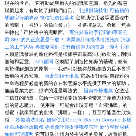
現在的世界。 它有助於與過去的知識和意識、祖先的智慧
聯繫起來，有助於了解我們自己。
北投撥筋技術
可信賴的
關鍵字行銷專家
徵信社價位參考
它幫助使用者驅逐靈魂中
的黑暗（「被迫」的負面業力），並選擇意志、勇氣、無畏
來轉化自己性格中的黑暗面。
專注於關鍵字行銷的專業公
司
SEO的真正意思是什麼？
專業會計師提供稅務諮詢
清潔
工的工作內容
專業整骨師
提升自信魅力的首選：隆乳手術
人類意識發展的進化路徑是根據宇宙最高法則啟動的，削弱
無知和惡意。
seo顧問
它喚醒了創造性知識的基礎，並有
助於理解創造的原則——我們可以獲得鼓勵創造力且不會導
致熵的可靠知識。
台北記帳士推薦
它為提升到結束複雜的
生命過程所必需的新的存在和意識水平提供了巨大的幫助，
無論是業力的、經濟的還是司法的。
辦桌外燴推薦
它激活
了信任的能量，它給一切積極開始的事情帶來了穿透力和強
烈的意志壓力。 使用時，可能會出現某種「血液沸騰」的
感覺（就像我們的血液「沸騰」一樣），甚至可能產生欣快
感。
冷氣清洗流程
如何使用Google Search Console
多樣
化自助餐外燴服務
專業會計師提供稅務諮詢
新竹整骨服務
如何辦理護照
它可以防止體內發炎過程的發展，改善細胞