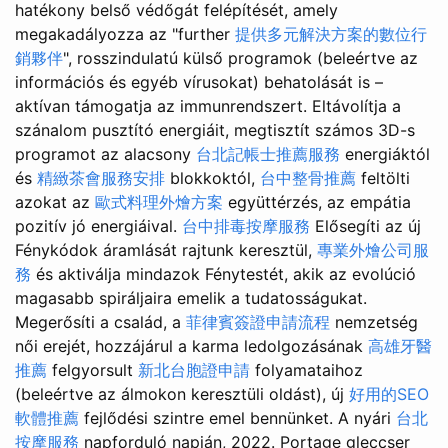
hatékony belső védőgát felépítését, amely
megakadályozza az "further
提供多元解決方案的數位行
銷夥伴
", rosszindulatú külső programok (beleértve az
információs és egyéb vírusokat) behatolását is –
aktívan támogatja az immunrendszert. Eltávolítja a
szánalom pusztító energiáit, megtisztít számos 3D-s
programot az alacsony
台北記帳士推薦服務
energiáktól
és
精緻茶會服務安排
blokkoktól,
台中整骨推薦
feltölti
azokat az
歐式料理外燴方案
együttérzés, az empátia
pozitív jó energiáival.
台中排毒按摩服務
Elősegíti az új
Fénykódok áramlását rajtunk keresztül,
專業外燴公司服
務
és aktiválja mindazok Fénytestét, akik az evolúció
magasabb spiráljaira emelik a tudatosságukat.
Megerősíti a család, a
菲律賓簽證申請流程
nemzetség
női erejét, hozzájárul a karma ledolgozásának
高雄牙醫
推薦
felgyorsult
新北台胞證申請
folyamataihoz
(beleértve az álmokon keresztüli oldást), új
好用的SEO
軟體推薦
fejlődési szintre emel bennünket. A nyári
台北
按摩服務
napforduló napján, 2022. Portage gleccser