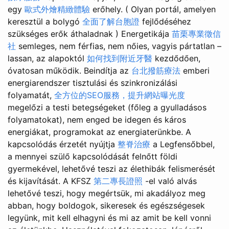
egy
歐式外燴精緻體驗
erőhely. ( Olyan portál, amelyen
keresztül a bolygó
全面了解台胞證
fejlődéséhez
szükséges erők áthaladnak ) Energetikája
苗栗專業徵信
社
semleges, nem férfias, nem nőies, vagyis pártatlan –
lassan, az alapoktól
如何找到附近牙醫
kezdődően,
óvatosan működik. Beindítja az
台北撥筋療法
emberi
energiarendszer tisztulási és szinkronizálási
folyamatát,
全方位的SEO服務，提升網站曝光度
megelőzi a testi betegségeket (főleg a gyulladásos
folyamatokat), nem enged be idegen és káros
energiákat, programokat az energiaterünkbe. A
kapcsolódás érzetét nyújtja
整脊治療
a Legfensőbbel,
a mennyei szülő kapcsolódását felnőtt földi
gyermekével, lehetővé teszi az élethibák felismerését
és kijavítását. A KFSZ
第二專長證照
-el való alvás
lehetővé teszi, hogy megértsük, mi akadályoz meg
abban, hogy boldogok, sikeresek és egészségesek
legyünk, mit kell elhagyni és mi az amit be kell vonni