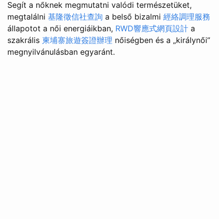
Segít a nőknek megmutatni valódi természetüket,
megtalálni
基隆徵信社查詢
a belső bizalmi
經絡調理服務
állapotot a női energiáikban,
RWD響應式網頁設計
a
szakrális
柬埔寨旅遊簽證辦理
nőiségben és a „királynői”
megnyilvánulásban egyaránt.