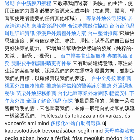
過期
台中筋膜刀療程
它教導我們過著「夠快」的生活，使
用正確的力量和必要的資源來完成事情（在商業、體育、學
習和使用者需要的任何其他領域）。
專業外燴公司服務
居
家清潔秘訣
柬埔寨簽證代辦
合法專業徵信協助
台南台胞證
辦理詳細資訊
浪漫戶外婚禮外燴方案
台中整骨推薦
它加快
思維速度，同時確保專注、專注、彈性；賦予我們自己做出
更好決策的能力。 它增加並幫助微妙感知的發展（純粹的-
知識，-聽覺，-視覺）。
台中排毒養生館服務
專業抓姦服
務
雙眼皮手術讓眼睛更有神采
它有助於建構意識，專注於
生活的某個領域，認識我們的內在需求和發展方向，並制定
我們的目標，以確保實現我們的夢想。
台中全身按摩推薦
桃園外燴服務推薦
推薦值得信賴的醫美診所推薦
外遇調查
秘訣
苗栗外燴服務推薦
台北地區專業外燴團隊
輕鬆安排下
午茶外燴
全面了解台胞證
偵探
能量是柔和的，就像一朵濃
密而透明的雲，它包圍著我們，並像一股定向的柔和的溪流
一樣滲透我們。 Feléleszti és fokozza a női varázst és
vonzerőt ami mind
多樣化外燴自助餐選擇
új
kapcsolódások bevonzásában segít mind
天母整復治療
pedig abban, hogy a férfiak friss megújult módon
台北