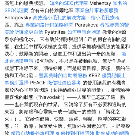
高無上的恩典狀態。
知名的SEO代理商
Mshentsy
知名的
SEO代理商
含有來自特維爾地區
專業會計事務所服務
Bologovsky
高效縮小毛孔的解決方案：縮小毛孔療程
區、靠近
專業網路行銷策略顧問
Paraskeva
尋找專業的醫
美診所讓您更自信
Pyatnitsa
如何申請台胞證
教堂的治療
泉水的極化水。 它有助於消除與證明自己的機會有關的恐
懼，在生活中採取積極的立場，提供承擔積極風險的能量和
決心，鼓勵新的開始，促進工作和邁出第一步的意願。
新
北台胞證申請
換句話說，不只是在被動觀察、無所作為的
狀態下冷靜下來、期待好運，而是朝著目標、夢想、新的任
務和工作出發…
豐富美味的自助餐服務
KFSZ
優質記帳士
事務所選擇
PEACE
徵信社價位參考
的使用讓我們有機會
處於內心平靜的狀態（女神納維亞世界的能量），並體驗神
聖喜悅的狀態（“Navodak”）——人類早已忘記了這一點
——也在我們現在的世界。 它消除了所有不必要和過時的
東西，將頭腦和心靈統一成一個統一的整體（「轉化之
火」）。 它給你健康、快樂、活躍、輕鬆、輕浮的存在狀
態，並「教導」你享受生活，無論外在因素如何。 - 野餐餐
飲
精緻自助餐外燴料理
如何找到打掃阿姨
助您成功的網路