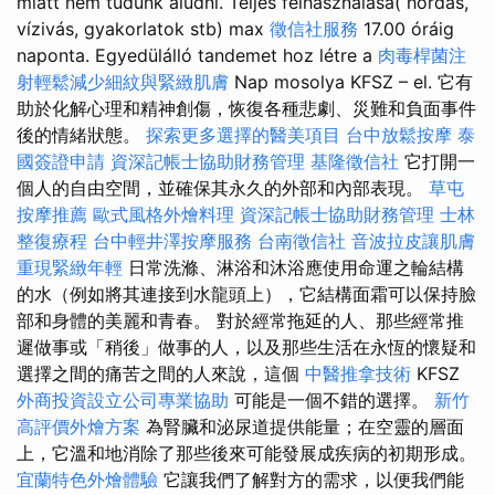
miatt nem tudunk aludni. Teljes felhasználása( hordás,
vízivás, gyakorlatok stb) max
徵信社服務
17.00 óráig
naponta. Egyedülálló tandemet hoz létre a
肉毒桿菌注
射輕鬆減少細紋與緊緻肌膚
Nap mosolya KFSZ – el. 它有
助於化解心理和精神創傷，恢復各種悲劇、災難和負面事件
後的情緒狀態。
探索更多選擇的醫美項目
台中放鬆按摩
泰
國簽證申請
資深記帳士協助財務管理
基隆徵信社
它打開一
個人的自由空間，並確保其永久的外部和內部表現。
草屯
按摩推薦
歐式風格外燴料理
資深記帳士協助財務管理
士林
整復療程
台中輕井澤按摩服務
台南徵信社
音波拉皮讓肌膚
重現緊緻年輕
日常洗滌、淋浴和沐浴應使用命運之輪結構
的水（例如將其連接到水龍頭上），它結構面霜可以保持臉
部和身體的美麗和青春。 對於經常拖延的人、那些經常推
遲做事或「稍後」做事的人，以及那些生活在永恆的懷疑和
選擇之間的痛苦之間的人來說，這個
中醫推拿技術
KFSZ
外商投資設立公司專業協助
可能是一個不錯的選擇。
新竹
高評價外燴方案
為腎臟和泌尿道提供能量；在空靈的層面
上，它溫和地消除了那些後來可能發展成疾病的初期形成。
宜蘭特色外燴體驗
它讓我們了解對方的需求，以便我們能