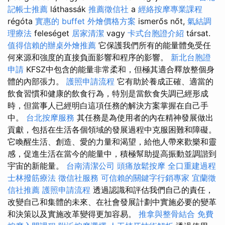
記帳士推薦
láthassák
推薦徵信社
a
經絡按摩專業課程
régóta
實惠的 buffet 外燴價格方案
ismerős nőt,
氣結調
理療法
feleséget
居家清潔
vagy
卡式台胞證介紹
társat.
值得信賴的辦桌外燴推薦
它保護我們所有的能量體免受任
何來源和強度的直接負面影響和程序的影響。
新北台胞證
申請
KFSZ中包含的能量非常柔和，但極其適合釋放整個身
體的內部張力。
護照申請流程
它有助於養成正確、適當的
飲食習慣和健康的飲食行為，特別是當飲食失調已經形成
時，但當事人已經明白這項任務的解決方案掌握在自己手
中。
台北按摩服務
其任務是為使用者的內在精神發展做出
貢獻，包括在生活各個領域的發展過程中克服困難和障礙。
它喚醒生活、創造、愛的力量和渴望，給他人帶來歡樂和靈
感，促進生活在當今的能量中，積極幫助提高振動並調諧到
宇宙的新能量。
台南清潔公司
頭痛放鬆按摩
全口重建過程
士林撥筋療法
徵信社服務
可信賴的關鍵字行銷專家
宜蘭徵
信社推薦
護照申請流程
透過認識和評估我們自己的責任，
改變自己和集體的未來、在社會發展計劃中實施必要的變革
和決策以及實施改革變得更加容易。
推拿與整骨結合
免費