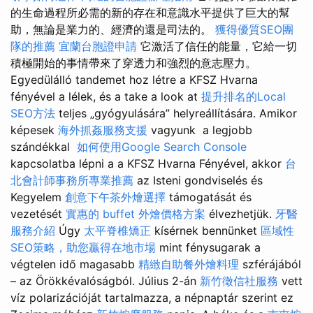
的生命過程所必需的新的存在和意識水平提供了巨大的幫
助，無論是業力的、經濟的還是司法的。
獲得優質SEO團
隊的推薦
宜蘭台胞證申請
它激活了信任的能量，它給一切
積極開始的事情帶來了穿透力和強烈的意志壓力。
Egyedülálló tandemet hoz létre a KFSZ Hvarna
fényével a lélek, és a take a look at
提升排名的Local
SEO方法
teljes „gyógyulására” helyreállítására. Amikor
képesek
海外抓姦服務支援
vagyunk a legjobb
szándékkal
如何使用Google Search Console
kapcsolatba lépni a a KFSZ Hvarna Fényével, akkor
台
北會計師事務所專業推薦
az Isteni gondviselés és
Kegyelem
創意下午茶外燴選擇
támogatását és
vezetését
實惠的 buffet 外燴價格方案
élvezhetjük.
牙醫
服務介紹
Úgy
太平脊椎矯正
kísérnek bennünket
區域性
SEO策略，助您贏得在地市場
mint fénysugarak a
végtelen idő magasabb
精緻自助餐外燴料理
szférájából
– az Örökkévalóságból. Július 2-án
新竹徵信社服務
vett
víz polarizációját tartalmazza, a népnaptár szerint ez