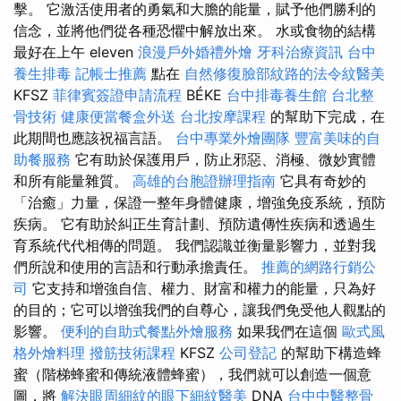
擊。 它激活使用者的勇氣和大膽的能量，賦予他們勝利的
信念，並將他們從各種恐懼中解放出來。 水或食物的結構
最好在上午 eleven
浪漫戶外婚禮外燴
牙科治療資訊
台中
養生排毒
記帳士推薦
點在
自然修復臉部紋路的法令紋醫美
KFSZ
菲律賓簽證申請流程
BÉKE
台中排毒養生館
台北整
骨技術
健康便當餐盒外送
台北按摩課程
的幫助下完成，在
此期間也應該祝福言語。
台中專業外燴團隊
豐富美味的自
助餐服務
它有助於保護用戶，防止邪惡、消極、微妙實體
和所有能量雜質。
高雄的台胞證辦理指南
它具有奇妙的
「治癒」力量，保證一整年身體健康，增強免疫系統，預防
疾病。 它有助於糾正生育計劃、預防遺傳性疾病和透過生
育系統代代相傳的問題。 我們認識並衡量影響力，並對我
們所說和使用的言語和行動承擔責任。
推薦的網路行銷公
司
它支持和增強自信、權力、財富和權力的能量，只為好
的目的；它可以增強我們的自尊心，讓我們免受他人觀點的
影響。
便利的自助式餐點外燴服務
如果我們在這個
歐式風
格外燴料理
撥筋技術課程
KFSZ
公司登記
的幫助下構造蜂
蜜（階梯蜂蜜和傳統液體蜂蜜），我們就可以創造一個意
圖，將
解決眼周細紋的眼下細紋醫美
DNA
台中中醫整骨