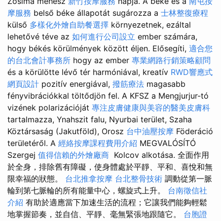
Zosima méhész
新竹按摩服務
napja. A béke és a
南屯按
摩服務
belső béke állapotát sugározza a
士林整復療程
külső
多樣化外燴自助餐選擇
környezetnek, ezáltal
lehetővé téve az
如何進行公司設立
ember számára,
hogy békés körülmények között éljen. Elősegíti,
適合您
的台北會計事務所
hogy az ember
專業網路行銷策略顧問
és a körülötte lévő tér harmóniával, kreatív
RWD響應式
網頁設計
pozitív energiával,
撥筋療法
magasabb
fényvibrációkkal töltődjön fel. A KFSZ a Mengjurjur-tó
vizének polarizációját
專注皮膚健康與美容的醫美皮膚科
tartalmazza, Ynahszit falu, Nyurbai terület, Szaha
Köztársaság (Jakutföld), Orosz
台中油壓按摩
Föderáció
területéről. A
經絡按摩課程費用介紹
MEGVALÓSÍTÓ
Szergej
值得信賴的外燴廠商
Kolcov alkotása. 全面作用
於全身，排除舊有障礙，使身體處於平靜、平和、喜悅和無
限幸福的狀態。
台北推拿按摩
台北整骨技術
調動從第一脈
輪到第七脈輪的所有能量中心，螺旋式上升。
台南徵信社
介紹
有助於適應當下加速生活的流程；它讓我們能夠輕鬆
地掌握節奏，並自信、平靜、毫無緊張地跟隨它。
台胞證