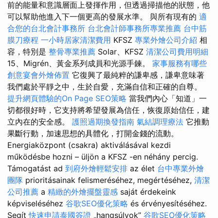
前的能量和意識層面上發揮作用，但透過掃描他的狀態，他
可以幫助他進入下一個更高的發展水準。 與所有現有的
適
合您的台北會計事務所
台北會計師事務所專業推薦
台中筋
膜刀療程
一小時居家清潔費用
KFSZ
專業外燴公司介紹
相
容，特別是
整骨專業推薦
Solar、KFSZ
清潔公司費用明細
15、Migrén、黃金系列成員和光源手鍊。
家事服務有哪些
創意宴會外燴佈置
它復興了最純粹的謙卑感，謙卑意味著
我們處於平靜之中，生於自愛，充滿自信和正確的自尊。
提升網頁體驗的On Page SEO策略
當我們內心「知道」一
切都很好時，它支持將希望發展為信任，恢復原始信任，建
立內在的安全感。
護照過期換發指南
氣結調理療法
它推動
果斷行動，加速思想的具體化，打開金錢的流動。
Energiaközpont (csakra) aktiválásával kezdi
működésbe hozni – üljön a KFSZ -en néhány percig.
Támogatást ad
到府外燴輕鬆安排
az élet
台中專業外燴
團隊
prioritásainak felismeréséhez, megértéséhez,
清潔
公司推薦
a
精緻的外燴擺盤靈感
saját érdekeink
képviseléséhez
谷歌SEO優化策略
és érvényesítéséhez.
Segít
快速申請泰國簽證
„hangsúlyok”
谷歌SEO優化策略