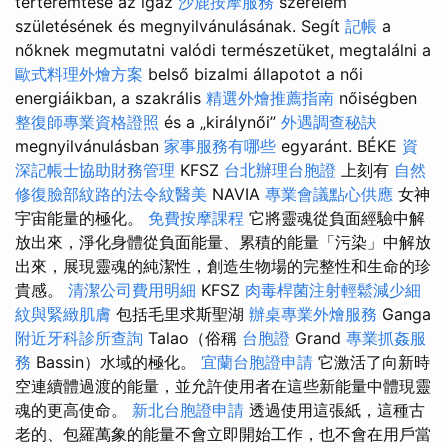
térteremtése az igaz
沙鹿按摩服務
szerelem
születésének és megnyilvánulásának. Segít
記帳
a
nőknek megmutatni valódi természetüket, megtalálni a
歐式料理外燴方案
belső bizalmi állapotot a női
energiáikban, a szakrális
精選外燴推薦指南
nőiségben
整復師專業資格證照
és a „királynői”
外遇調查秘訣
megnyilvánulásban
家事服務有哪些
egyaránt. BÉKE
資
深記帳士協助財務管理
KFSZ
台北辦理台胞證
上刻有
自然
修復臉部紋路的法令紋醫美
NAVIA
專業會議點心供應
女神
宇宙能量的極化。
免費按摩課程
它將靈魂從負面經驗中解
放出來，淨化身體從負面能量、累積的能量「污染」中解放
出來，展現靈魂的純潔性，創造生物場的完整性和生命的珍
貴感。
清潔公司費用明細
KFSZ
肉毒桿菌注射輕鬆減少細
紋與緊緻肌膚
包括毛里求斯聖湖
辦桌專業外燴服務
Ganga
附近牙科診所查詢
Talao（俗稱
台胞證
Grand
專業抓姦服
務
Bassin）水域的極化。
宜蘭台胞證申請
它激活了向新時
空連續體過渡的能量，並允許使用者在這些新能量中體現靈
魂的更高使命。
新北台胞證申請
透過使用這張紙，這種古
老的、包羅萬象的能量不會立即開始工作，也不會在用戶當