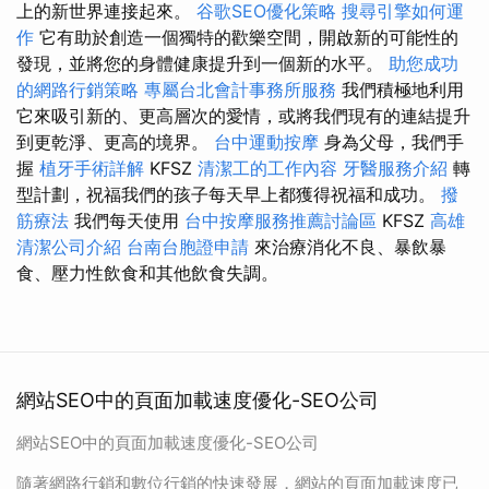
上的新世界連接起來。
谷歌SEO優化策略
搜尋引擎如何運
作
它有助於創造一個獨特的歡樂空間，開啟新的可能性的
發現，並將您的身體健康提升到一個新的水平。
助您成功
的網路行銷策略
專屬台北會計事務所服務
我們積極地利用
它來吸引新的、更高層次的愛情，或將我們現有的連結提升
到更乾淨、更高的境界。
台中運動按摩
身為父母，我們手
握
植牙手術詳解
KFSZ
清潔工的工作內容
牙醫服務介紹
轉
型計劃，祝福我們的孩子每天早上都獲得祝福和成功。
撥
筋療法
我們每天使用
台中按摩服務推薦討論區
KFSZ
高雄
清潔公司介紹
台南台胞證申請
來治療消化不良、暴飲暴
食、壓力性飲食和其他飲食失調。
網站SEO中的頁面加載速度優化-SEO公司
網站SEO中的頁面加載速度優化-SEO公司
隨著網路行銷和數位行銷的快速發展，網站的頁面加載速度已