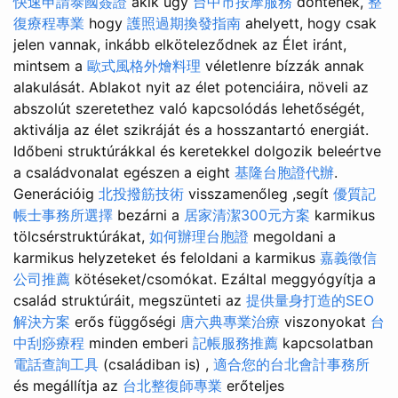
快速申請泰國簽證
akik úgy
台中市按摩服務
döntenek,
整
復療程專業
hogy
護照過期換發指南
ahelyett, hogy csak
jelen vannak, inkább elköteleződnek az Élet iránt,
mintsem a
歐式風格外燴料理
véletlenre bízzák annak
alakulását. Ablakot nyit az élet potenciáira, növeli az
abszolút szeretethez való kapcsolódás lehetőségét,
aktiválja az élet szikráját és a hosszantartó energiát.
Időbeni struktúrákkal és keretekkel dolgozik beleértve
a családvonalat egészen a eight
基隆台胞證代辦
.
Generációig
北投撥筋技術
visszamenőleg ,segít
優質記
帳士事務所選擇
bezárni a
居家清潔300元方案
karmikus
tölcsérstruktúrákat,
如何辦理台胞證
megoldani a
karmikus helyzeteket és feloldani a karmikus
嘉義徵信
公司推薦
kötéseket/csomókat. Ezáltal meggyógyítja a
család struktúráit, megszünteti az
提供量身打造的SEO
解決方案
erős függőségi
唐六典專業治療
viszonyokat
台
中刮痧療程
minden emberi
記帳服務推薦
kapcsolatban
電話查詢工具
(családiban is) ,
適合您的台北會計事務所
és megállítja az
台北整復師專業
erőteljes