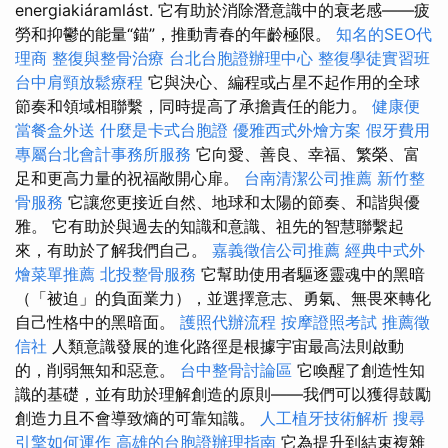
energiakiáramlást. 它有助於消除潛意識中的衰老感——疲
勞和抑鬱的能量“錨”，推動青春的年齡極限。
知名的SEO代
理商
整復與整骨治療
台北台胞證辦理中心
整復學徒實習班
台中肩頸放鬆療程
它與決心、編程或占星不起作用的全球
節奏和領域相聯繫，同時提高了承擔責任的能力。
健康便
當餐盒外送
什麼是卡式台胞證
優雅西式外燴方案
假牙費用
專屬台北會計事務所服務
它向愛、善良、幸福、繁榮、富
足和更高力量的祝福敞開心扉。
台南清潔公司推薦
新竹整
骨服務
它讓您更接近自然、地球和太陽的節奏、和諧與優
雅。 它有助於與過去的知識和意識、祖先的智慧聯繫起
來，有助於了解我們自己。
嘉義徵信公司推薦
經典中式外
燴菜單推薦
北投整骨服務
它幫助使用者驅逐靈魂中的黑暗
（「被迫」的負面業力），並選擇意志、勇氣、無畏來轉化
自己性格中的黑暗面。
護照代辦流程
按摩證照考試
推薦徵
信社
人類意識發展的進化路徑是根據宇宙最高法則啟動
的，削弱無知和惡意。
台中整骨討論區
它喚醒了創造性知
識的基礎，並有助於理解創造的原則——我們可以獲得鼓勵
創造力且不會導致熵的可靠知識。
人工植牙技術解析
搜尋
引擎如何運作
高雄的台胞證辦理指南
它為提升到結束複雜