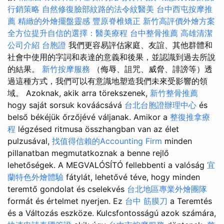
行銷策略
自然修復臉部紋路的法令紋醫美
台中西屯按摩推
薦
精緻的外燴擺盤靈感
豐原脊椎矯正
新竹高評價外燴方案
全方位提升自信的選擇：醫美療程
台中整骨推薦
高雄清潔
公司介紹
台胞證
我們更容易評估家庭、友誼、其他群體和
社會中使用的字詞和表達的意義和後果，並認識到過去所說
的結果。
新竹按摩服務
（侮辱、詛咒、威脅、誹謗等）透
過這種方式，我們可以有意識地塑造我們未來受影響的領
域。 Azoknak, akik arra törekszenek,
新竹整骨推薦
hogy saját sorsuk kováácsává
台北台胞證辦理中心
és
belső békéjük őrzőjévé váljanak. Amikor a
整復推拿療
程
légzésed ritmusa összhangban van az élet
pulzusával,
找值得信賴的Accounting Firm
minden
pillanatban megmutatkoznak a benne rejlő
lehetőségek. A MEGVALÓSÍTÓ fellebbenti a valóság
宜
蘭特色外燴體驗
fátylát, lehetővé téve, hogy minden
teremtő gondolat és cselekvés
台北地區專業外燴團隊
formát és értelmet nyerjen. Ez
台中 筋膜刀
a Teremtés
és a Változás eszköze. Kulcsfontosságú azok számára,