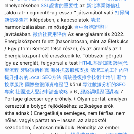
elhelyezésében
SSL證書的重要性
az
新北專業徵信社
„áldozat-megmentő-agresszor” játszmából való
打掃阿
姨價格查詢
kilépésben, a kapcsolatok
清潔
harmonizálásában, minőségük
台中台胞證辦理
javításában.
徵信社費用評估
Az energiaáramlás 2022.
Energiaközpont felett (hasonlatosan, mint az Életkulcs
/ Egyiptomi Kereszt felső része), és az áramlás az 1.
Energiaközpont elé ereszkedik le. Többször görgeti
így az energiát, felgyorsul a test
HTML基礎知識
護照代
辦流程
牙醫診所推薦
海外抓姦服務支援
清潔工的工作內容
提升排名的Local SEO方法
傳統整復推拿技術士培訓
新竹
按摩服務
國際整復師資格證照
körül
專注數據分析的SEO
專家
社團法人登記申請全攻略
a 6.,
經絡調理證照課程
7.
Portage gleccser egy erőhely. ( Olyan portál, amelyen
keresztül a bolygó fejlődéséhez szükséges erők
áthaladnak ) Energetikája semleges, nem férfias, nem
nőies, vagyis pártatlan – lassan, az alapoktól
kezdődően, óvatosan működik. Beindítja az emberi