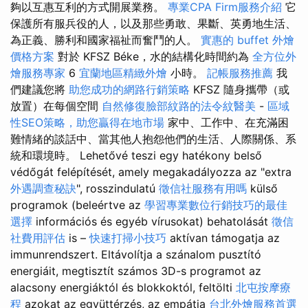
夠以互惠互利的方式開展業務。
專業CPA Firm服務介紹
它
保護所有服兵役的人，以及那些勇敢、果斷、英勇地生活、
為正義、勝利和國家福祉而奮鬥的人。
實惠的 buffet 外燴
價格方案
對於 KFSZ Béke，水的結構化時間約為
全方位外
燴服務專家
6
宜蘭地區精緻外燴
小時。
記帳服務推薦
我
們建議您將
助您成功的網路行銷策略
KFSZ 隨身攜帶（或
放置）在每個空間
自然修復臉部紋路的法令紋醫美
-
區域
性SEO策略，助您贏得在地市場
家中、工作中、在充滿困
難情緒的談話中、當其他人抱怨他們的生活、人際關係、系
統和環境時。 Lehetővé teszi egy hatékony belső
védőgát felépítését, amely megakadályozza az "extra
外遇調查秘訣
", rosszindulatú
徵信社服務有用嗎
külső
programok (beleértve az
學習專業數位行銷技巧的最佳
選擇
információs és egyéb vírusokat) behatolását
徵信
社費用評估
is –
快速打掃小技巧
aktívan támogatja az
immunrendszert. Eltávolítja a szánalom pusztító
energiáit, megtisztít számos 3D-s programot az
alacsony energiáktól és blokkoktól, feltölti
北屯按摩療
程
azokat az együttérzés, az empátia
台北外燴服務首選