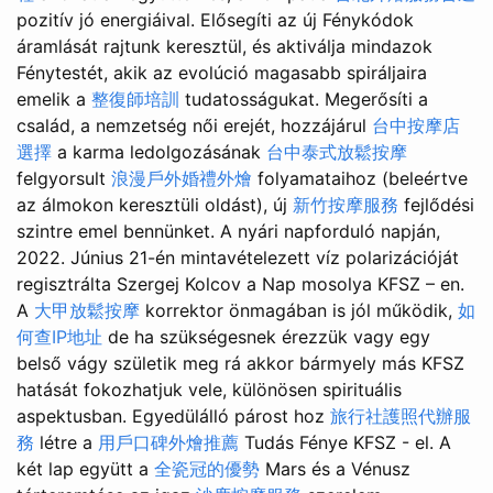
pozitív jó energiáival. Elősegíti az új Fénykódok
áramlását rajtunk keresztül, és aktiválja mindazok
Fénytestét, akik az evolúció magasabb spiráljaira
emelik a
整復師培訓
tudatosságukat. Megerősíti a
család, a nemzetség női erejét, hozzájárul
台中按摩店
選擇
a karma ledolgozásának
台中泰式放鬆按摩
felgyorsult
浪漫戶外婚禮外燴
folyamataihoz (beleértve
az álmokon keresztüli oldást), új
新竹按摩服務
fejlődési
szintre emel bennünket. A nyári napforduló napján,
2022. Június 21-én mintavételezett víz polarizációját
regisztrálta Szergej Kolcov a Nap mosolya KFSZ – en.
A
大甲放鬆按摩
korrektor önmagában is jól működik,
如
何查IP地址
de ha szükségesnek érezzük vagy egy
belső vágy születik meg rá akkor bármyely más KFSZ
hatását fokozhatjuk vele, különösen spirituális
aspektusban. Egyedülálló párost hoz
旅行社護照代辦服
務
létre a
用戶口碑外燴推薦
Tudás Fénye KFSZ - el. A
két lap együtt a
全瓷冠的優勢
Mars és a Vénusz