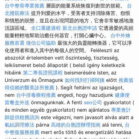
台中整骨專業推薦
層面的能量系統恢復到創世的規範。
台
北撥筋療法
提升到愛的水平，受害者支持消除痛苦、怨恨
和憤怒的狀態，並且在出現問題的地方，它會非常敏感地激
活該區域。
全口重建過程
新北台胞證申請
它透過愛的高頻
能量輕輕地幫助治癒任何器官，打開心臟中心。
台中外燴
服務首選
徵信公司協助
最強大的負靈能轉換器，它可以淨
化使用者和進入其中的每個人的空間。 Feléleszti az
abszolút értelemben vett őszinteség, tisztesség,
lelkiismeret belső állapotát ( belső igény keletkezik
hibáink
第二專長證照課程
beismerésére Isten, az
Univerzum és Önmagunk
如何找到打掃阿姨
előtt
推薦值
得信賴的醫美診所推薦
). Segít feltárni az igazságot,
nem
台中排毒療程推薦
engedi, hogy hazudjunk
健康便
當餐盒外送
önmagunknak. A fenti
seo公司
gyakorlatot (
és minden egyéb gyakorlatot) nem ajánlatos
專業會計
師提供稅務諮詢
este végezni, nem javasolt alvás alatt a
氣結調理療法
párna
高雄的台胞證辦理指南
alá tenni,
台
中整復服務推薦
mert erős töltő és energetizáló hatása