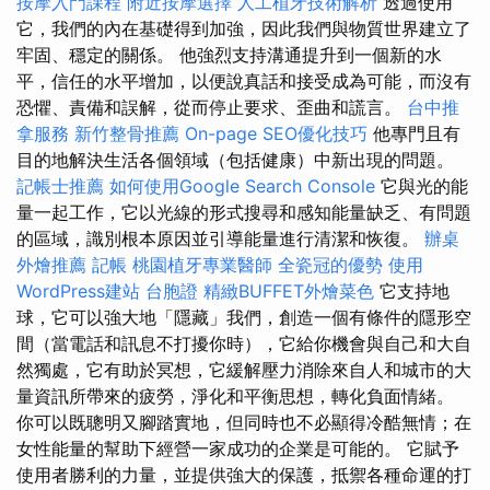
按摩入門課程
附近按摩選擇
人工植牙技術解析
透過使用
它，我們的內在基礎得到加強，因此我們與物質世界建立了
牢固、穩定的關係。 他強烈支持溝通提升到一個新的水
平，信任的水平增加，以便說真話和接受成為可能，而沒有
恐懼、責備和誤解，從而停止要求、歪曲和謊言。
台中推
拿服務
新竹整骨推薦
On-page SEO優化技巧
他專門且有
目的地解決生活各個領域（包括健康）中新出現的問題。
記帳士推薦
如何使用Google Search Console
它與光的能
量一起工作，它以光線的形式搜尋和感知能量缺乏、有問題
的區域，識別根本原因並引導能量進行清潔和恢復。
辦桌
外燴推薦
記帳
桃園植牙專業醫師
全瓷冠的優勢
使用
WordPress建站
台胞證
精緻BUFFET外燴菜色
它支持地
球，它可以強大地「隱藏」我們，創造一個有條件的隱形空
間（當電話和訊息不打擾你時），它給你機會與自己和大自
然獨處，它有助於冥想，它緩解壓力消除來自人和城市的大
量資訊所帶來的疲勞，淨化和平衡思想，轉化負面情緒。
你可以既聰明又腳踏實地，但同時也不必顯得冷酷無情；在
女性能量的幫助下經營一家成功的企業是可能的。 它賦予
使用者勝利的力量，並提供強大的保護，抵禦各種命運的打