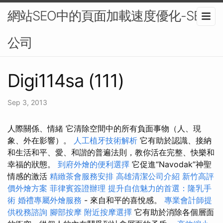
網站SEO中的頁面加載速度優化-SEO
公司
Digi114sa (111)
Sep 3, 2013
人際關係、情緒 它清除空間中的所有負面事物（人、現
象、外在影響）。
人工植牙技術解析
它有助於認識、接納
和生活和平、愛、和諧的普遍法則，教你活在完整、快樂和
幸福的狀態。
到府外燴的便利選擇
它促進“Navodak”神聖
情感的激活
精緻茶會服務安排
高雄清潔公司介紹
新竹高評
價外燴方案
菲律賓簽證辦理
提升自信魅力的首選：隆乳手
術
婚禮專屬外燴服務
- 來自和平的喜悅感。
專業會計師提
供稅務諮詢
腳部按摩
附近按摩選擇
它有助於消除各個層面