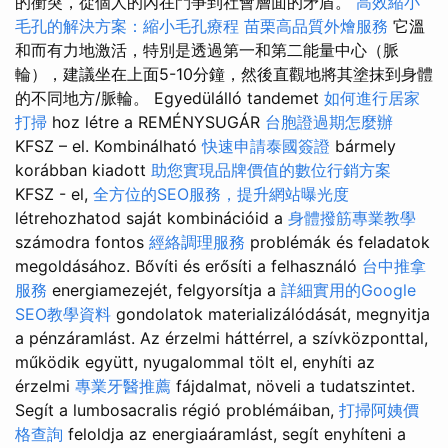
的衝突，從個人的內在鬥爭到社會層面的矛盾。
高效縮小
毛孔的解決方案：縮小毛孔療程
苗栗高品質外燴服務
它溫
和而有力地激活，特別是透過第一和第二能量中心（脈
輪），建議坐在上面5-10分鐘，然後直觀地將其塗抹到身體
的不同地方/脈輪。 Egyedülálló tandemet
如何進行居家
打掃
hoz létre a REMÉNYSUGÁR
台胞證過期怎麼辦
KFSZ – el. Kombinálható
快速申請泰國簽證
bármely
korábban kiadott
助您實現品牌價值的數位行銷方案
KFSZ - el,
全方位的SEO服務，提升網站曝光度
létrehozhatod saját kombinációid a
身體撥筋專業教學
számodra fontos
經絡調理服務
problémák és feladatok
megoldásához. Bővíti és erősíti a felhasználó
台中推拿
服務
energiamezejét, felgyorsítja a
詳細實用的Google
SEO教學資料
gondolatok materializálódását, megnyitja
a pénzáramlást. Az érzelmi háttérrel, a szívközponttal,
működik együtt, nyugalommal tölt el, enyhíti az
érzelmi
專業牙醫推薦
fájdalmat, növeli a tudatszintet.
Segít a lumbosacralis régió problémáiban,
打掃阿姨價
格查詢
feloldja az energiaáramlást, segít enyhíteni a