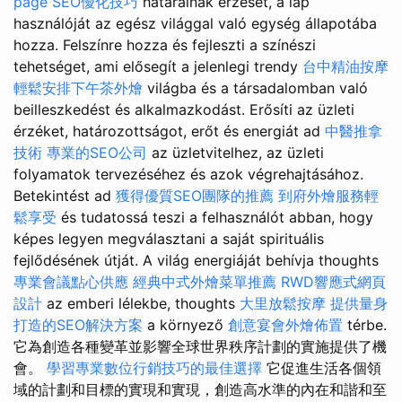
page SEO優化技巧
határainak érzését, a lap
használóját az egész világgal való egység állapotába
hozza. Felszínre hozza és fejleszti a színészi
tehetséget, ami elősegít a jelenlegi trendy
台中精油按摩
輕鬆安排下午茶外燴
világba és a társadalomban való
beilleszkedést és alkalmazkodást. Erősíti az üzleti
érzéket, határozottságot, erőt és energiát ad
中醫推拿
技術
專業的SEO公司
az üzletvitelhez, az üzleti
folyamatok tervezéséhez és azok végrehajtásához.
Betekintést ad
獲得優質SEO團隊的推薦
到府外燴服務輕
鬆享受
és tudatossá teszi a felhasználót abban, hogy
képes legyen megválasztani a saját spirituális
fejlődésének útját. A világ energiáját behívja thoughts
專業會議點心供應
經典中式外燴菜單推薦
RWD響應式網頁
設計
az emberi lélekbe, thoughts
大里放鬆按摩
提供量身
打造的SEO解決方案
a környező
創意宴會外燴佈置
térbe.
它為創造各種變革並影響全球世界秩序計劃的實施提供了機
會。
學習專業數位行銷技巧的最佳選擇
它促進生活各個領
域的計劃和目標的實現和實現，創造高水準的內在和諧和至