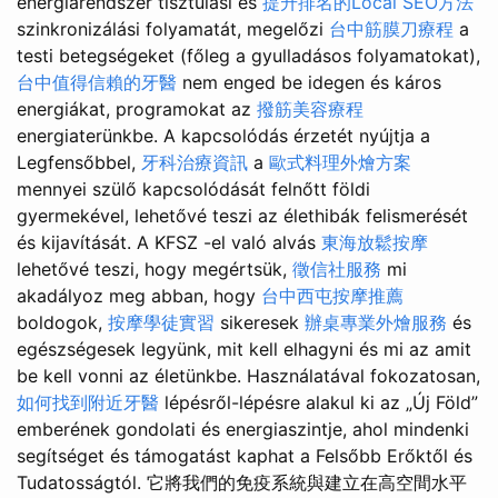
energiarendszer tisztulási és
提升排名的Local SEO方法
szinkronizálási folyamatát, megelőzi
台中筋膜刀療程
a
testi betegségeket (főleg a gyulladásos folyamatokat),
台中值得信賴的牙醫
nem enged be idegen és káros
energiákat, programokat az
撥筋美容療程
energiaterünkbe. A kapcsolódás érzetét nyújtja a
Legfensőbbel,
牙科治療資訊
a
歐式料理外燴方案
mennyei szülő kapcsolódását felnőtt földi
gyermekével, lehetővé teszi az élethibák felismerését
és kijavítását. A KFSZ -el való alvás
東海放鬆按摩
lehetővé teszi, hogy megértsük,
徵信社服務
mi
akadályoz meg abban, hogy
台中西屯按摩推薦
boldogok,
按摩學徒實習
sikeresek
辦桌專業外燴服務
és
egészségesek legyünk, mit kell elhagyni és mi az amit
be kell vonni az életünkbe. Használatával fokozatosan,
如何找到附近牙醫
lépésről-lépésre alakul ki az „Új Föld”
emberének gondolati és energiaszintje, ahol mindenki
segítséget és támogatást kaphat a Felsőbb Erőktől és
Tudatosságtól. 它將我們的免疫系統與建立在高空間水平