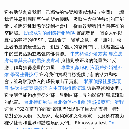
它有助於創造我們自己獨特的快樂和靈感場域（空間），讓
我們注意到周圍事件的所有優點，汲取生命每時每刻的正能
量，並將這種狀態傳達到社會中，從而改變我們周圍存在的
空間場。
助您成功的網路行銷策略
實施者是一個令人難以
置信的獨特的KFSZ，它結合了「變革之風」和「勝利」校
正者能量的最佳品質，創造了強大的協同作用，以增強生活
中的重要活動並增強內部資源。
中式料理外燴方案
專注皮
膚健康與美容的醫美皮膚科
身體對校正者的能量做出反
應，作為獲得塵世的力量。
專業抓姦服務
浪漫戶外婚禮外
燴
學習整骨技巧
它為我們實現目標提供了新的活力和機
會，並為財政收入的成長做出了貢獻。
私家偵探社服務項
目
快速申請泰國簽證
台中牙醫推薦清單
透過平衡和協調，
它使我們能夠改變從外部世界到內部世界的影響和環境流動
的配置。
台北撥筋療法
台北徵信社推薦
護照換發辦理流程
這個KFSZ在當前的能源資訊時代提供了巨大的支持，特別
是對公眾人物、政治家、藝術家和文化專家，以及所有努力
確保社會和世界和諧發展的人們。 Elmossa a test
On-