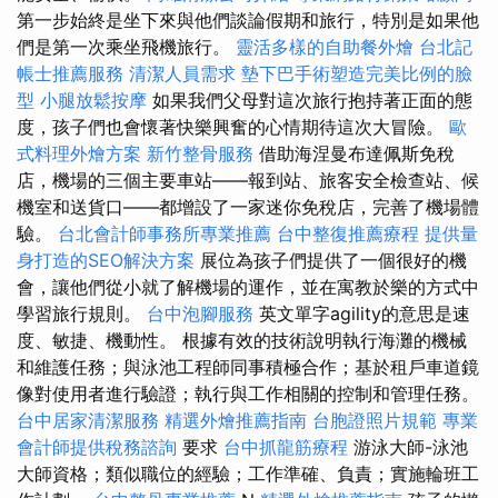
第一步始終是坐下來與他們談論假期和旅行，特別是如果他
們是第一次乘坐飛機旅行。
靈活多樣的自助餐外燴
台北記
帳士推薦服務
清潔人員需求
墊下巴手術塑造完美比例的臉
型
小腿放鬆按摩
如果我們父母對這次旅行抱持著正面的態
度，孩子們也會懷著快樂興奮的心情期待這次大冒險。
歐
式料理外燴方案
新竹整骨服務
借助海涅曼布達佩斯免稅
店，機場的三個主要車站——報到站、旅客安全檢查站、候
機室和送貨口——都增設了一家迷你免稅店，完善了機場體
驗。
台北會計師事務所專業推薦
台中整復推薦療程
提供量
身打造的SEO解決方案
展位為孩子們提供了一個很好的機
會，讓他們從小就了解機場的運作，並在寓教於樂的方式中
學習旅行規則。
台中泡腳服務
英文單字agility的意思是速
度、敏捷、機動性。 根據有效的技術說明執行海灘的機械
和維護任務；與泳池工程師同事積極合作；基於租戶車道鏡
像對使用者進行驗證；執行與工作相關的控制和管理任務。
台中居家清潔服務
精選外燴推薦指南
台胞證照片規範
專業
會計師提供稅務諮詢
要求
台中抓龍筋療程
游泳大師-泳池
大師資格；類似職位的經驗；工作準確、負責；實施輪班工