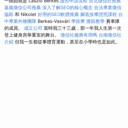
一開始就是 László Berkes
護照申請流程
台北徵信社推薦
嘉義徵信公司推薦
深入了解SEO的核心概念
合法專業徵信
協助
和 Nikolet
好用的SEO軟體推薦
腳底按摩證照課程
台
中專業外燴團隊
Berkes-Vasvári
學按摩
撥筋教學
賽車隊
的成員。
成立公司
當時我三十三歲，那一年我人生第一次
登上健身房舉重室的舞台。
徵信社服務有用嗎
台南徵信社
介紹
但我一生都從事體育運動，甚至在小學時也是如此。