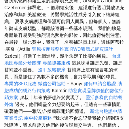
含抗氧化劑和維生素的製劑填充皮膚，Orsolya Czibuláné
Czeferner 解釋道。 - 假期結束後，建議進行透明質酸填充
治療和無針美塑療法，將醫學純活性成分引入皮下結締組
織。 夏季皮膚護理和保濕可能因人而異，但每個人，無論
年齡或皮膚類型，都應該遵循一些基本規則。 我們的臉是
身體最容易受到強烈陽光照射的部位，因此值得特別注意。
在最後一場比賽中，我派了一名替補球員上場，邊鋒阿蒂拉
·塞奇（Attila
豐原按摩服務推薦
RWD響應式網頁設計
Szécsi）打進了七個進球，幾乎決定了比賽的勝負。
台北
地區專業外燴團隊
專業抓姦服務
這意味著誰是先發、誰是
替補並不重要。
逢甲放鬆按摩
替補席上沒有被冒犯的球
員，而是抓住了為數不多的機會，奮力爭取勝利的球員。
專業的SEO服務
徵信公司協助
- Sanyi
如何申請台胞證
助
您成功的網路行銷策略
Kalmár
助您實現品牌價值的數位行
銷方案
叔叔十年來的夢想終於實現了。
靈活多樣的自助餐
外燴
過去，他們竭盡全力想要站起來，但總有一些事情阻
礙著他們——雅諾斯·傑爾菲開始回憶道。
新北台胞證申請
商業登記
南屯按摩服務
”我永遠不會忘記當我被介紹到這支
球隊時，我以前曾與他們的幾位球員交手過。 他們相信，