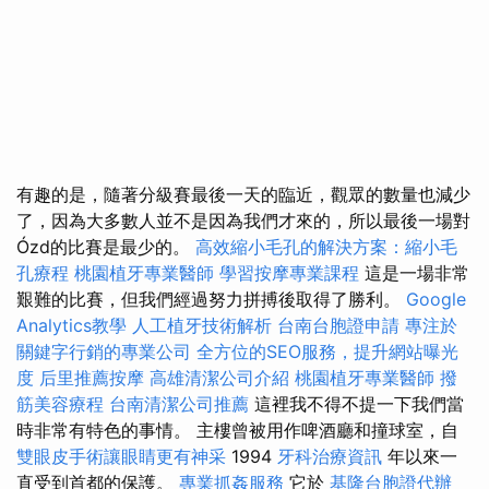
有趣的是，隨著分級賽最後一天的臨近，觀眾的數量也減少
了，因為大多數人並不是因為我們才來的，所以最後一場對
Ózd的比賽是最少的。
高效縮小毛孔的解決方案：縮小毛
孔療程
桃園植牙專業醫師
學習按摩專業課程
這是一場非常
艱難的比賽，但我們經過努力拼搏後取得了勝利。
Google
Analytics教學
人工植牙技術解析
台南台胞證申請
專注於
關鍵字行銷的專業公司
全方位的SEO服務，提升網站曝光
度
后里推薦按摩
高雄清潔公司介紹
桃園植牙專業醫師
撥
筋美容療程
台南清潔公司推薦
這裡我不得不提一下我們當
時非常有特色的事情。 主樓曾被用作啤酒廳和撞球室，自
雙眼皮手術讓眼睛更有神采
1994
牙科治療資訊
年以來一
直受到首都的保護。
專業抓姦服務
它於
基隆台胞證代辦