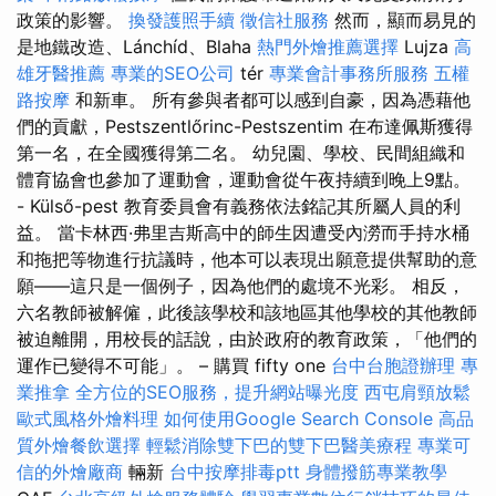
政策的影響。
換發護照手續
徵信社服務
然而，顯而易見的
是地鐵改造、Lánchíd、Blaha
熱門外燴推薦選擇
Lujza
高
雄牙醫推薦
專業的SEO公司
tér
專業會計事務所服務
五權
路按摩
和新車。 所有參與者都可以感到自豪，因為憑藉他
們的貢獻，Pestszentlőrinc-Pestszentim 在布達佩斯獲得
第一名，在全國獲得第二名。 幼兒園、學校、民間組織和
體育協會也參加了運動會，運動會從午夜持續到晚上9點。
- Külső-pest 教育委員會有義務依法銘記其所屬人員的利
益。 當卡林西·弗里吉斯高中的師生因遭受內澇而手持水桶
和拖把等物進行抗議時，他本可以表現出願意提供幫助的意
願——這只是一個例子，因為他們的處境不光彩。 相反，
六名教師被解僱，此後該學校和該地區其他學校的其他教師
被迫離開，用校長的話說，由於政府的教育政策，「他們的
運作已變得不可能」。 – 購買 fifty one
台中台胞證辦理
專
業推拿
全方位的SEO服務，提升網站曝光度
西屯肩頸放鬆
歐式風格外燴料理
如何使用Google Search Console
高品
質外燴餐飲選擇
輕鬆消除雙下巴的雙下巴醫美療程
專業可
信的外燴廠商
輛新
台中按摩排毒ptt
身體撥筋專業教學