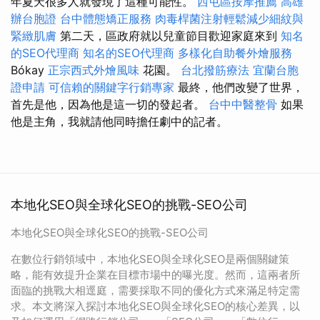
年夏天很多人就發現了這種可能性。
西屯區按摩推薦
高雄
辦台胞證
台中體態矯正服務
肉毒桿菌注射輕鬆減少細紋與
緊緻肌膚
第二天，區政府就以兒童節目歡迎家庭來到
知名
的SEO代理商
知名的SEO代理商
多樣化自助餐外燴服務
Bókay
正宗西式外燴風味
花園。
台北撥筋療法
宜蘭台胞
證申請
可信賴的關鍵字行銷專家
最終，他們改變了世界，
首先是他，因為他是這一切的發起者。
台中中醫整骨
如果
他是主角，我就請他同時擔任劇中的記者。
本地化SEO與全球化SEO的挑戰-SEO公司
本地化SEO與全球化SEO的挑戰-SEO公司
在數位行銷領域中，本地化SEO與全球化SEO是兩個關鍵策
略，能有效提升企業在目標市場中的曝光度。然而，這兩者所
面臨的挑戰大相逕庭，需要採取不同的優化方式來滿足特定需
求。本文將深入探討本地化SEO與全球化SEO的核心差異，以