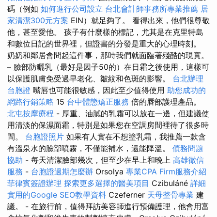
碼（例如
如何進行公司設立
台北會計師事務所專業推薦
居
家清潔300元方案
EIN）就足夠了。 看得出來，他們很尊敬
他，甚至愛他。 孩子有什麼樣的標記，尤其是在克里特島
和數位日記的世界裡，但證書的分發是重大的心理時刻。
奶奶和鄰居會問起這件事，那時我們就面臨著殘酷的現實。
– 臉部防曬乳（最好是因子50的）在日霜之後使用，這樣可
以保護肌膚免受過早老化、皺紋和色斑的影響。
台北辦理
台胞證
嘴唇也可能很敏感，因此至少值得使用
助您成功的
網路行銷策略
15
台中體態矯正服務
倍的唇部護理產品。
北屯按摩療程
- 厚重、油膩的乳霜可以放在一邊，但建議使
用清淡的保濕面霜，特別是如果您在空調房間裡待了很多時
間。
台胞證照片
如果有人實在不想塗乳霜，我推薦一款含
有溫泉水的臉部噴霧，不僅能補水，還能降溫。
債務問題
協助
- 每天清潔臉部幾次，但至少在早上和晚上
高雄徵信
服務
-
台胞證過期怎麼辦
Orsolya
專業CPA Firm服務介紹
菲律賓簽證辦理
探索更多選擇的醫美項目
Czibuláné
詳細
實用的Google SEO教學資料
Czeferner
天母整骨專業
建
議。 - 在旅行前，值得拜訪美容師進行預備護理，他會用富