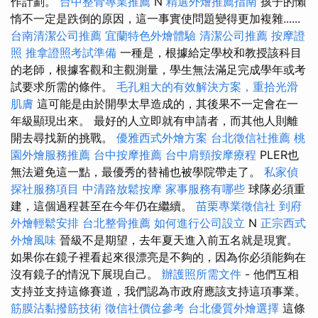
作計劃。
台中整骨專業推薦
N
精選外燴推薦指南
孩子的懶
惰不一定是跌倒的原因，這一事實使問題變得更加複雜......
台南清潔公司推薦
宜蘭特色外燴體驗
清潔公司推薦
按摩證
照
推拿證照考試準備
一種是，根據給定學校和教授該科目
的老師，根據客觀和主觀測量，學生無法滿足完成學年或考
試要求所需的條件。
毛孔粗大的有效解決方案，重拾光滑
肌膚
這可能是由於開學太早造成的，其後果不一定會在一
年級顯現出來。 最好的人立即就有申請者，而其他人則離
開去尋找新的挑戰。
優雅西式外燴方案
台北徵信社推薦
桃
園外燴服務推薦
台中按摩推薦
台中肩頸按摩療程
PLER也
無法避免這一點，最優秀的替補也被學院帶走了。
私家偵
探社服務項目
中清路放鬆按摩
家事服務有哪些
球隊必須重
建，這個過程甚至在今年仍在繼續。
苗栗專業徵信社
到府
外燴輕鬆安排
台北整骨推薦
如何進行公司設立
N
正宗西式
外燴風味
晉級不是期望，去年夏天進入前五名就是現實。
如果你在鏡子裡看起來很漂亮是不夠的，因為你必須能夠在
沒有鏡子的情況下展現自己。
辦護照所需文件
- 他們互相
支持並支持這條賽道，我們認為市政府應該支持這項事業。
筋膜沾黏撥筋技術
徵信社價位參考
台北優質外燴選擇
這條