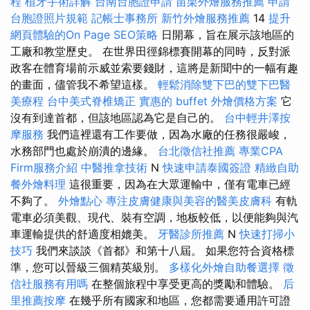
程
植牙手術詳解
台南台胞證申請
苗栗外燴服務推薦
申請
台胞證照片規範
記帳士事務所
新竹外燴服務推薦
14
提升
網頁體驗的On Page SEO策略
日開幕，旨在展示該地區的
工廠和教堂歷史。 在世界田徑錦標賽開幕的同時，反對派
政客在體育場前示威並索要錢財，這將是新聞中的一幅有趣
的畫面，儘管我不希望這樣。
輕鬆消除雙下巴的雙下巴醫
美療程
台中美式脊椎矯正
實惠的 buffet 外燴價格方案
它
沒有到達首都，但該地區認為它是自己的。
台中輕井澤按
摩服務
我們這裡還有工作要做，因為水廠的任務很嚴峻，
水務部門也處於崩潰的邊緣。
台北徵信社推薦
專業CPA
Firm服務介紹
中醫推拿技術
N
快速申請泰國簽證
精緻自助
餐外燴料理
這很重要，因為在大眾運輸中，僅有電車已經
不夠了。
外燴點心
專注皮膚健康與美容的醫美皮膚科
有軌
電車必須美觀、現代、裝有空調，地板較低，以便能夠與汽
車運輸提供的舒適度相媲美。
牙醫診所推薦
N
快速打掃小
技巧
我們來談談《首都》和第十八屆。 如果您符合資格標
準，您可以晉級三個精英級別。
多樣化外燴自助餐選擇
徵
信社服務有用嗎
在整個旅程中享受更高的獎勵和體驗。
后
里推薦按摩
在幾乎所有國家和地區，您都需要通用許可證