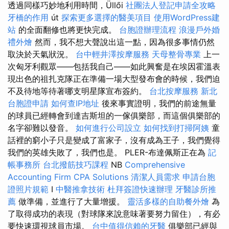
透過同樣巧妙地利用時間，Üllői
社團法人登記申請全攻略
牙橋的作用
út
探索更多選擇的醫美項目
使用WordPress建
站
的全面翻修也將更快完成。
台胞證辦理流程
浪漫戶外婚
禮外燴
然而，我不想大聲說出這一點，因為很多事情仍然
取決於天氣狀況。
台中輕井澤按摩服務
天母整骨專業
上一
次匈牙利觀眾——包括我自己——如此興奮是在埃因霍溫表
現出色的祖扎克隊正在準備一場大型發布會的時候，我們迫
不及待地等待著哪支明星隊宣布簽約。
台北按摩服務
新北
台胞證申請
如何查IP地址
後來事實證明，我們的前途無量
的球員已經轉會到達吉斯坦的一傢俱樂部，而這個俱樂部的
名字卻難以發音。
如何進行公司設立
如何找到打掃阿姨
童
話裡的窮小子只是變成了富家子，沒有成為王子，我們覺得
我們的英雄失敗了，我們也是。 PLER-布達佩斯正在為
記
帳事務所
台北撥筋技巧課程
NB
Comprehensive
Accounting Firm CPA Solutions
清潔人員需求
申請台胞
證照片規範
I
中醫推拿技術
杜拜簽證快速辦理
牙醫診所推
薦
做準備，並進行了大量增援。
靈活多樣的自助餐外燴
為
了取得成功的表現（對球隊來說意味著要努力留住），有必
要快速環視球員市場。
台中值得信賴的牙醫
俱樂部已經與