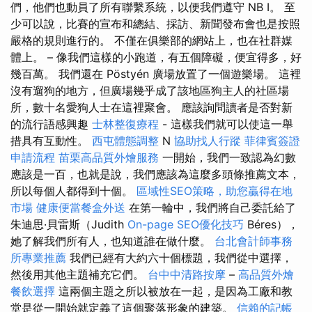
們，他們也動員了所有聯繫系統，以便我們遵守 NB I。 至
少可以說，比賽的宣布和總結、採訪、新聞發布會也是按照
嚴格的規則進行的。 不僅在俱樂部的網站上，也在社群媒
體上。 – 像我們這樣的小跑道，有五個障礙，便宜得多，好
幾百​​萬。 我們還在 Pöstyén 廣場放置了一個遊樂場。 這裡
沒有遛狗的地方，但廣場幾乎成了該地區狗主人的社區場
所，數十名愛狗人士在這裡聚會。 應該詢問讀者是否對新
的流行語感興趣
士林整復療程
- 這樣我們就可以使這一舉
措具有互動性。
西屯體態調整
N
協助找人行蹤
菲律賓簽證
申請流程
苗栗高品質外燴服務
一開始，我們一致認為幻數
應該是一百，也就是說，我們應該為這麼多頭條推薦文本，
所以每個人都得到十個。
區域性SEO策略，助您贏得在地
市場
健康便當餐盒外送
在第一輪中，我們將自己委託給了
朱迪思·貝雷斯（Judith
On-page SEO優化技巧
Béres），
她了解我們所有人，也知道誰在做什麼。
台北會計師事務
所專業推薦
我們已經有大約六十個標題，我們從中選擇，
然後用其他主題補充它們。
台中中清路按摩
–
高品質外燴
餐飲選擇
這兩個主題之所以被放在一起，是因為工廠和教
堂是從一開始就定義了這個聚落形象的建築。
信賴的記帳