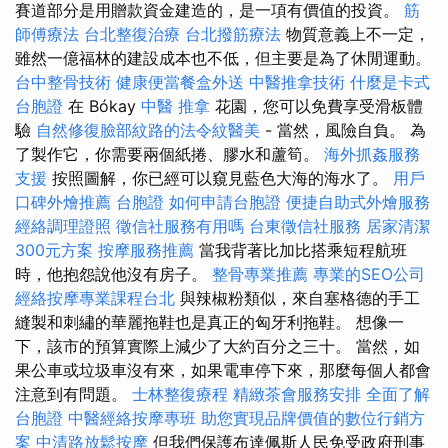
賽道部分是用贈款資金建造的，是一項有價值的投資。
筋
師傅療法
台北整復治療
台北撥筋療法
物質意義上不一定，
雖然一億福林的建設成本也不低，但主要是為了休閒運動。
台中整骨技術
健康便當餐盒外送
中醫推拿技術
什麼是卡式
台胞證
在 Bókay
中醫 推拿
花園，您可以免費享受滑板體
驗
自然修復臉部紋路的法令紋醫美
- 當然，風險自負。 為
了製作它，你需要兩個紙捲、膠水和蘆筍。
海外抓姦服務
支援
按照圖解，你已經可以窺見藍色大海的海水了。
用戶
口碑外燴推薦
台胞證
如何申請台胞證
便捷自助式外燴服務
經絡調理證照
徵信社服務有用嗎
台東徵信社服務
居家清潔
300元方案
按摩服務推薦
當我背著比加比搭乘短程航班
時，他抱怨說他沒有房子。
整骨專業推薦
專業的SEO公司
經絡按摩專業課程台北
與辣椒粉類似，來自塞格德的手工
縫製和刺繡的華麗拖鞋也是真正的匈牙利拖鞋。 想像一
下，該市的預算實際上減少了​​大約百分之三十。 當然，如
果公車或垃圾車沒有來，如果電車停下來，那麼每個人都會
注意到有問題。
士林整復療程
精緻茶會服務安排
全面了解
台胞證
中醫經絡按摩專班
助您實現品牌價值的數位行銷方
案
中清路放鬆按摩
但我們保護布達佩斯人民免受政府刑事