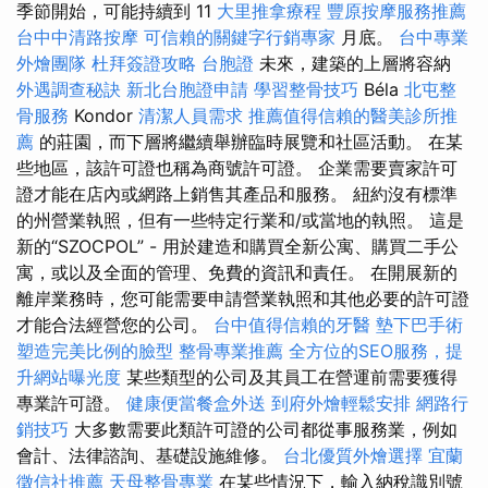
季節開始，可能持續到 11
大里推拿療程
豐原按摩服務推薦
台中中清路按摩
可信賴的關鍵字行銷專家
月底。
台中專業
外燴團隊
杜拜簽證攻略
台胞證
未來，建築的上層將容納
外遇調查秘訣
新北台胞證申請
學習整骨技巧
Béla
北屯整
骨服務
Kondor
清潔人員需求
推薦值得信賴的醫美診所推
薦
的莊園，而下層將繼續舉辦臨時展覽和社區活動。 在某
些地區，該許可證也稱為商號許可證。 企業需要賣家許可
證才能在店內或網路上銷售其產品和服務。 紐約沒有標準
的州營業執照，但有一些特定行業和/或當地的執照。 這是
新的“SZOCPOL” - 用於建造和購買全新公寓、購買二手公
寓，或以及全面的管理、免費的資訊和責任。 在開展新的
離岸業務時，您可能需要申請營業執照和其他必要的許可證
才能合法經營您的公司。
台中值得信賴的牙醫
墊下巴手術
塑造完美比例的臉型
整骨專業推薦
全方位的SEO服務，提
升網站曝光度
某些類型的公司及其員工在營運前需要獲得
專業許可證。
健康便當餐盒外送
到府外燴輕鬆安排
網路行
銷技巧
大多數需要此類許可證的公司都從事服務業，例如
會計、法律諮詢、基礎設施維修。
台北優質外燴選擇
宜蘭
徵信社推薦
天母整骨專業
在某些情況下，輸入納稅識別號