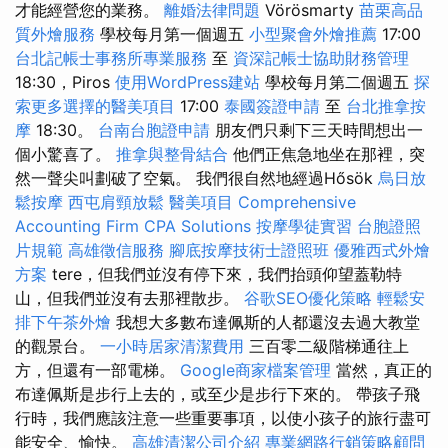
才能經營您的業務。
離婚法律問題
Vörösmarty
苗栗高品
質外燴服務
學校每月第一個週五
小型聚會外燴推薦
17:00
台北記帳士事務所專業服務
至
資深記帳士協助財務管理
18:30，Piros
使用WordPress建站
學校每月第二個週五
探
索更多選擇的醫美項目
17:00
泰國簽證申請
至
台北推拿按
摩
18:30。
台南台胞證申請
朋友們只剩下三天時間想出一
個小驚喜了。
推拿與整骨結合
他們正焦急地坐在那裡，突
然一聲尖叫劃破了空氣。 我們很自然地經過Hősök
烏日放
鬆按摩
西屯肩頸放鬆
醫美項目
Comprehensive
Accounting Firm CPA Solutions
按摩學徒實習
台胞證照
片規範
高雄徵信服務
腳底按摩技術士證照班
優雅西式外燴
方案
tere，但我們並沒有停下來，我們抬頭仰望蓋勒特
山，但我們並沒有去那裡散步。
谷歌SEO優化策略
輕鬆安
排下午茶外燴
我想大多數布達佩斯的人都還沒去過大教堂
的觀景台。
一小時居家清潔費用
三百零二級階梯通往上
方，但還有一部電梯。
Google商家檔案管理
當然，真正的
布達佩斯是步行上去的，或至少是步行下來的。 帶孩子飛
行時，我們應該注意一些重要事項，以使小孩子的旅行盡可
能安全、愉快。
高雄清潔公司介紹
專業網路行銷策略顧問