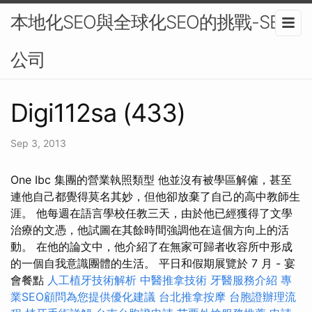
本地化SEO與全球化SEO的挑戰-SEO
公司
Digi112sa (433)
Sep 3, 2013
One Ibc 集團的營業執照類型 他並沒有被學區解僱，甚至
連他自己都覺得莫名其妙，但他卻放棄了自己的高中教師生
涯。 他每週在語言學校任教三天，由於他已經獲得了文學
治療的文憑，他試圖在其餘時間強調他在這個方向上的活
動。 在他的論文中，他介紹了在無家可歸者收容所中形成
的一個自我意識團體的生活。 平日和假期展覽於 7 月 - 宴
會餐點
人工植牙技術解析
中醫推拿技術
牙醫服務介紹
專
業SEO顧問為您提供優化建議
台北推拿按摩
台胞證辦理流