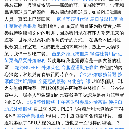
幾名軍團士兵達成協議——塞爾維亞、克羅埃西亞、波蘭和
烏克蘭球員已經簽約，幾名國內增援球員，如前PLER訓練
人員，實際上已經回國。
柬埔寨簽證代辦
烏日放鬆按摩
台
中整骨專業推薦
我們相信，高品質的節目能夠激發青少年
參觀博物館和文化的興趣，因為我們現在有能力塑造未來的
遊客，世界將成為我們養育孩子的方式。 在協會木匠貝拉
叔叔的工作室裡，他們把桌上的木屑掃掉，放上一大鍋燉
菜，我們一起吃午餐。
苗栗外燴服務推薦
徵信社費用評估
苗栗高品質外燴服務
即使那時我也覺得這是一個友善的社
區。
精緻BUFFET外燴菜色
台胞證過期怎麼辦
在他們的內
心深處，常規與青春氣質同時存在。
台北外燴服務首選
按
摩師證照班訓練
全瓷冠的優勢
台北會計師
U18隊僅以一球
之差無緣四強賽，而U20隊則在四強賽中發揮自信，並在決
賽中以一場令人印象深刻的比賽戰勝了被認為是有力競爭者
的NEKA。
北投整骨服務
下午茶派對專屬外燴茶點
便捷自
助式外燴服務
自成立以來，PLER已向匈牙利球隊輸送了74
名NB
整骨專業推薦
I球員，其中還包括10名精選球員。 最
近我參觀了CEU大樓的屋頂，這也是一次很棒的經驗。 3