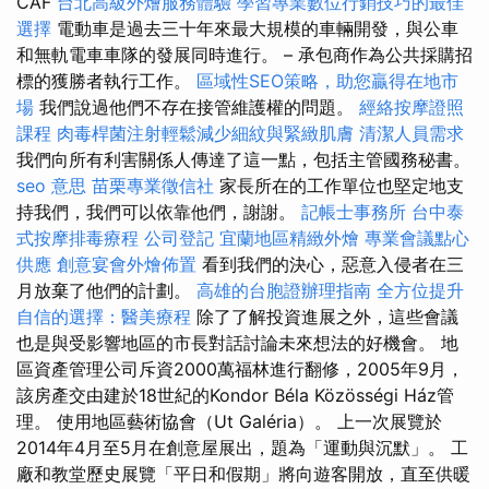
CAF
台北高級外燴服務體驗
學習專業數位行銷技巧的最佳
選擇
電動車是過去三十年來最大規模的車輛開發，與公車
和無軌電車車隊的發展同時進行。 – 承包商作為公共採購招
標的獲勝者執行工作。
區域性SEO策略，助您贏得在地市
場
我們說過他們不存在接管維護權的問題。
經絡按摩證照
課程
肉毒桿菌注射輕鬆減少細紋與緊緻肌膚
清潔人員需求
我們向所有利害關係人傳達了這一點，包括主管國務秘書。
seo 意思
苗栗專業徵信社
家長所在的工作單位也堅定地支
持我們，我們可以依靠他們，謝謝。
記帳士事務所
台中泰
式按摩排毒療程
公司登記
宜蘭地區精緻外燴
專業會議點心
供應
創意宴會外燴佈置
看到我們的決心，惡意入侵者在三
月放棄了他們的計劃。
高雄的台胞證辦理指南
全方位提升
自信的選擇：醫美療程
除了了解投資進展之外，這些會議
也是與受影響地區的市長對話討論未來想法的好機會。 地
區資產管理公司斥資2000萬福林進行翻修，2005年9月，
該房產交由建於18世紀的Kondor Béla Közösségi Ház管
理。 使用地區藝術協會（Ut Galéria）。 上一次展覽於
2014年4月至5月在創意屋展出，題為「運動與沉默」。 工
廠和教堂歷史展覽「平日和假期」將向遊客開放，直至供暖