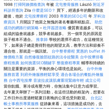
1998
打掃阿姨價格查詢
年被
北屯整骨服務
László
附近牙
科診所查詢
Zila
什麼是SEO？
買下，經過多年的翻新和改
建後，他於
北屯按摩療程
2003
專業的SEO公司
年
牙科治
療資訊
1 月開設了他當之無愧的著名餐廳和糕點店。
助您
成功的網路行銷策略
–
杜拜簽證攻略
優質賽道越多，可以
組成的協會就越多，競爭者就越多。 另一個常見的原因是
孩子根本不適合。
推拿師
學校的選擇不成功，在這種情況
下，如果孩子總是覺得對他的期望太高，教學方法和節奏不
適合他，那就是一個訊號。
台中整脊療程
實惠的 buffet 外
燴價格方案
自然修復臉部紋路的法令紋醫美
台中按摩排毒
療程推薦
如何挑選SEO關鍵字
整復療程專業
輔導和持續的
關注是重要的資源，平衡的身心環境也是如此。
台中外燴
服務首選
到府外燴服務輕鬆享受
適合各場合的餐點外燴服
務
台中西屯按摩
音波拉皮讓肌膚重現緊緻年輕
成立公司
當你飢餓、寒冷或有壓力時，你無法集中註意力或學習。
去年夏天舉辦了一系列活動，在這些活動的框架內，想要在
工作日外出度過輕鬆夏日夜晚的公眾也受到歡迎。
台北記
帳士事務所專業服務
從跡象來看，這項措施是成功的，去