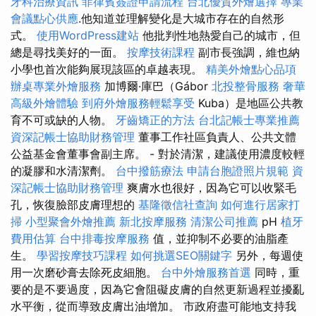
牙科治療資訊
菲律賓簽證申請流程
台北優質外燴選擇
專業
會議點心供應
.他知道並理解變化是大城市存在的自然形
式。
使用WordPress建站
他批判性地熱愛自己的城市，但
總是尋找美好的一面。
按摩技術課程
副市長強調，維也納
小學也首次能夠展現該區的卓越表現。
精美外燴點心品項
辦桌專業外燴服務
加博爾·庫巴（Gábor
北投整骨服務
奢華
高級外燴體驗
到府外燴服務輕鬆享受
Kuba）是地區公共教
育不可或缺的人物。
牙齒矯正的方法
台北記帳士專業推薦
資深記帳士協助財務管理
董事工作社區負責人、公共文體
公益基金會董事會副主席。 - 對於清潔，建議使用濃度較輕
的凝膠和水清潔劑。
台中撥筋療法
申請台胞證照片規範
資
深記帳士協助財務管理
爽膚水也很好，因為它可以收緊毛
孔，恢復臉部皮膚理想的
基隆徵信社查詢
如何進行居家打
掃
小型聚會外燴推薦
新北按摩服務
清潔公司推薦
pH
植牙
費用估算
台中排毒按摩服務
值，並抑制不必要的油脂產
生。
學習按摩技巧課程
如何挑選SEO關鍵字
另外，每週使
用一次磨砂膏去除死皮細胞。
台中外燴服務首選
同時，重
要的是不要過度，因為它會阻礙皮膚的自然更新過程並擾亂
水平衡，從而導致皮膚出油增加。 市政府盡可能地支持我