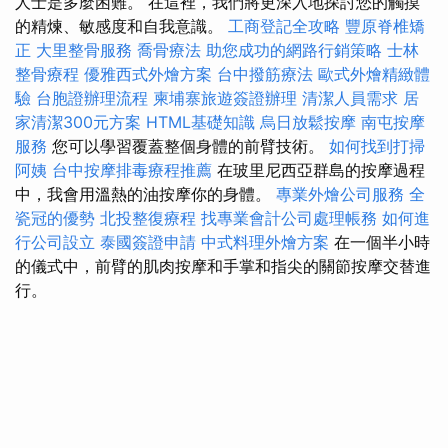
人士是多麼困難。 在這裡，我們將更深入地探討您的觸摸
的精煉、敏感度和自我意識。
工商登記全攻略
豐原脊椎矯
正
大里整骨服務
喬骨療法
助您成功的網路行銷策略
士林
整骨療程
優雅西式外燴方案
台中撥筋療法
歐式外燴精緻體
驗
台胞證辦理流程
柬埔寨旅遊簽證辦理
清潔人員需求
居
家清潔300元方案
HTML基礎知識
烏日放鬆按摩
南屯按摩
服務
您可以學習覆蓋整個身體的前臂技術。
如何找到打掃
阿姨
台中按摩排毒療程推薦
在玻里尼西亞群島的按摩過程
中，我會用溫熱的油按摩你的身體。
專業外燴公司服務
全
瓷冠的優勢
北投整復療程
找專業會計公司處理帳務
如何進
行公司設立
泰國簽證申請
中式料理外燴方案
在一個半小時​​
的儀式中，前臂的肌肉按摩和手掌和指尖的關節按摩交替進
行。