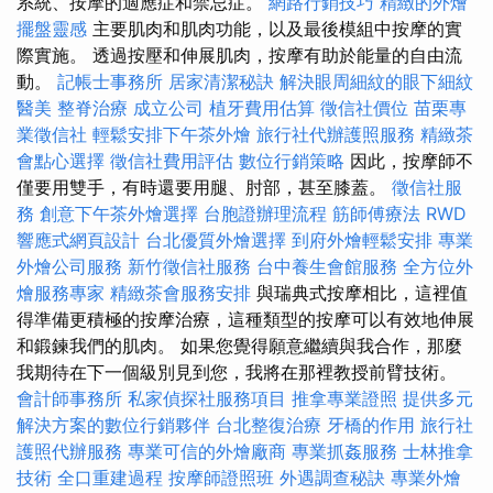
系統、按摩的適應症和禁忌症。
網路行銷技巧
精緻的外燴
擺盤靈感
主要肌肉和肌肉功能，以及最後模組中按摩的實
際實施。 透過按壓和伸展肌肉，按摩有助於能量的自由流
動。
記帳士事務所
居家清潔秘訣
解決眼周細紋的眼下細紋
醫美
整脊治療
成立公司
植牙費用估算
徵信社價位
苗栗專
業徵信社
輕鬆安排下午茶外燴
旅行社代辦護照服務
精緻茶
會點心選擇
徵信社費用評估
數位行銷策略
因此，按摩師不
僅要用雙手，有時還要用腿、肘部，甚至膝蓋。
徵信社服
務
創意下午茶外燴選擇
台胞證辦理流程
筋師傅療法
RWD
響應式網頁設計
台北優質外燴選擇
到府外燴輕鬆安排
專業
外燴公司服務
新竹徵信社服務
台中養生會館服務
全方位外
燴服務專家
精緻茶會服務安排
與瑞典式按摩相比，這裡值
得準備更積極的按摩治療，這種類型的按摩可以有效地伸展
和鍛鍊我們的肌肉。 如果您覺得願意繼續與我合作，那麼
我期待在下一個級別見到您，我將在那裡教授前臂技術。
會計師事務所
私家偵探社服務項目
推拿專業證照
提供多元
解決方案的數位行銷夥伴
台北整復治療
牙橋的作用
旅行社
護照代辦服務
專業可信的外燴廠商
專業抓姦服務
士林推拿
技術
全口重建過程
按摩師證照班
外遇調查秘訣
專業外燴