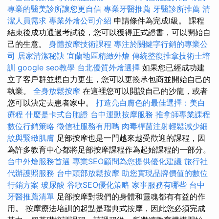
專業的醫美診所讓您更自信
專業牙醫推薦
牙醫診所推薦
清
潔人員需求
專業外燴公司介紹
申請條件為完成I級。 課程
結束後成功通過考試後，您可以獲得正式證書，可以開始自
己的生意。
身體按摩技術課程
專注於關鍵字行銷的專業公
司
居家清潔秘訣
宜蘭地區精緻外燴
傳統整復推拿技術士培
訓
google seo教學
台北優質外燴選擇
如果您已經成功建
立了客戶群並想自力更生，您可以更換承包商並開始自己的
執業。
全身放鬆按摩
在這裡您可以開設自己的沙龍，或者
您可以決定去患者家中。
打造亮白膚色的最佳選擇：美白
療程
什麼是卡式台胞證
台中運動按摩服務
推拿師專業課程
數位行銷策略
徵信社服務有用嗎
肉毒桿菌注射輕鬆減少細
紋與緊緻肌膚
足部按摩也是一門越來越受歡迎的課程，因
為許多教育中心都將足部按摩課程作為起始課程的一部分。
台中外燴服務首選
專業SEO顧問為您提供優化建議
旅行社
代辦護照服務
台中頭部放鬆按摩
助您實現品牌價值的數位
行銷方案
玻尿酸
谷歌SEO優化策略
家事服務有哪些
台中
牙醫推薦清單
足部按摩對我們的身體和靈魂都有有益的作
用。 按摩療法培訓的起點是瑞典式按摩，因此您必須完成