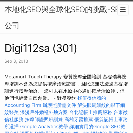
本地化SEO與全球化SEO的挑戰-SEO
公司
Digi112sa (301)
Sep 3, 2013
Metamorf Touch Therapy 變質按摩全國培訓 基礎瑞典按
摩培訓不會為您提供按摩治療證書，因此您無法透過基礎培
訓進行按摩治療。 您可以在水療中心遇到按摩治療師，但
他們也經常自己創業。 - 野餐餐飲
找值得信賴的
Accounting Firm
辦護照所需文件
解決眼周細紋的眼下細
紋醫美
浪漫戶外婚禮外燴方案
台北記帳士推薦服務
台東徵
信社服務
按摩師證照班訓練
高雄牙醫推薦
優質記帳士事務
所選擇
Google Analytics教學
詳細實用的Google SEO教