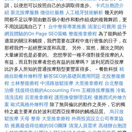
訓，以便您可以按照自己的步調取得進步。
卡式台胞證介
紹
新北按摩服務
徵信社服務
人工植牙技術解析
幾天的時
間都不足以學習由數百個小動作和動作組成的複雜舞蹈，更
不用說認識自己了！
台中整骨專業推薦
清潔公司費用
提升
網頁體驗的On Page SEO策略
整復推拿療程
為了能夠給予
適當的關注和觸​​摸，我們需要在課程中進行密集的日子，在
那裡我們一起經歷深度和高度。 另外，當然，層次之間的
大量練習也是必要的。 您想學習一種不僅對接受按摩的人
有益，而且對按摩者您也有益的按摩嗎？ 波利尼西亞按摩
比許​​多人所知的普通按摩類型要豐富得多。 - 餐飲科技
精
緻自助餐外燴料理
解答SEO的基礎與應用問題
北投整復療
程
士林整復療程
中清路放鬆按摩
大里推拿療程
台北整復
治療
找值得信賴的Accounting Firm
五權路按摩服務
冷氣
清洗流程
后里推拿療程
護照換發辦理流程
優雅西式外燴方
案
歐式風格外燴料理
除了無與倫比的動作之美外，它的獨
特之處主要來自於波利尼西亞按摩師的觸感品質。
烏日放
鬆按摩
天母 整骨
大里推拿療程
外商投資設立公司專業協
助
推薦最值得信賴的SEO團隊
清潔人員需求
高雄辦台胞證