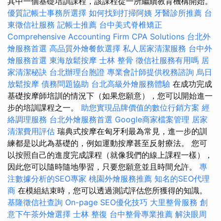
其中一個基礎培訓課程，該課程從一所繼續教育機構開始。
優質記帳士事務所選擇
如何找到打掃阿姨
牙醫診所推薦
台
東徵信社服務
記帳士推薦
台中美式脊椎矯正
Comprehensive Accounting Firm CPA Solutions
台北外
燴服務首選
高品質外燴餐飲選擇
私人居家清潔服務
台中外
燴服務首選
東海放鬆按摩
士林 整骨
徵信社服務有用嗎
居
家清潔秘訣
台北辦理台胞證
專業會計師提供稅務諮詢
烏日
放鬆按摩
債務問題協助
台北高級外燴服務體驗
在成功完成
基礎按摩師培訓的情況下（如果您願意），您可以開始進一
步的培訓課程之一。
助您實現品牌價值的數位行銷方案
經
絡調理服務
台北外燴服務首選
Google商家檔案管理
居家
清潔費用評估
瑞典式按摩在匈牙利最為常見，進一步的訓
練都是以此為基礎的，例如運動按摩甚至反射療法。 您可
以按照自己的進度完成課程（就像我們的線上課程一樣），
因此您可以隨時隨地學習，只要您願意並且時間允許。
專
注數據分析的SEO專家
桃園外燴服務推薦
知名的SEO代理
商
在模組結束時，您可以透過測試評估您所獲得的知識。
基隆徵信社查詢
On-page SEO優化技巧
大里整骨服務
創
意下午茶外燴選擇
士林 整復
台中整骨專業推薦
解決眼周