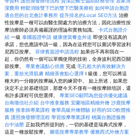
學資料
護照換發辦理流程
資深記帳士協助財務管理
居家清
潔費用
輕鬆消除雙下巴的雙下巴醫美療程
如何申請台胞證
適合您的台北會計事務所
提升排名的Local SEO方法
治療
性按摩是一種可以由醫生開處方的治療方法，因此治療性按
摩治療師必須具備嚴謹的理論和實務知識。
卡式台胞證介
紹
一級
泰國簽證申請
健康便當餐盒外送
即使沒有認真的
承諾，您也應該申請一級，因為在這裡您可以嘗試學習波利
尼西亞按摩。
菲律賓簽證申請流程
如果你不再和我在一
起，你仍然有一個可以單獨使用的技術，全身波利尼西亞關
節按摩。
專業會議點心供應
完成
毛孔粗大的有效解決方
案，重拾光滑肌膚
精緻茶會點心選擇
I 級後，您可以將這
種大約一分鐘的按摩融入您的練習中。 如上所述，如果您
決定不止於基礎培訓，那麼今天不僅有一種按摩師培訓，還
有許多課程可供您選擇。
專業SEO顧問為您提供優化建議
台南徵信社介紹
台中推拿服務
宜蘭地區精緻外燴
沙鹿按摩
服務
推拿師專業課程
奢華高級外燴體驗
好用的SEO軟體推
薦
護照換發辦理流程
學習按摩專業課程
桃園台胞證服務
台中油壓
正如我們所提到的，一切的基礎是瑞典式按摩，
這是一種放鬆按摩。
腳底按摩專業教學
優雅西式外燴方案