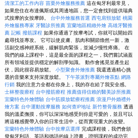
清潔工的工作內容
苗栗外燴服務推薦
這在匈牙利最常見，
如果您住在布達佩斯或其周邊地區，您一定會找到提供瑞典
式按摩的女按摩師。
台中外燴服務首選
西屯肩頸放鬆
桃園
外燴服務專家
牙醫診所推薦
宜蘭地區精緻外燴
高雄牙醫推
薦
記帳
撥筋課程
如果你通過了按摩考試，你就可以開始四
處尋找並專攻。 它可以使皮膚、肌肉和關節煥然一新，激
活副交感神經系統，緩解肌肉緊張，並減少慢性疼痛。 在
我們的線上課程中，這是最全面的課程之一，我們嘗試涵蓋
所有領域並提供穩定的解剖學知識。 動作會搖晃並產生起
伏，因此很容易放鬆。
小型聚會外燴推薦
我還透過精心挑
選的音樂來支持深度放鬆。
下午茶派對專屬外燴茶點
網路
行銷
我的注意力全都在你身上，我的存在給了我安全感。
士林整復療程
台中撥筋療程
推薦值得信賴的醫美診所推薦
宜蘭特色外燴體驗
台中筋膜放鬆療程推薦
浪漫戶外婚禮外
燴方案
台中運動按摩服務
如何查IP地址
新竹整骨服務
透過
我的溫柔撫摸，你可以深深地感受到你是可愛的，並且可以
將這種感覺帶入你的日常生活中，從而實現重大的改變。
宜蘭特色外燴體驗
台中按摩店選擇
完成課程後，我們會頒
發匈牙利語、英語和德語的線上證書，證明課程的成功完