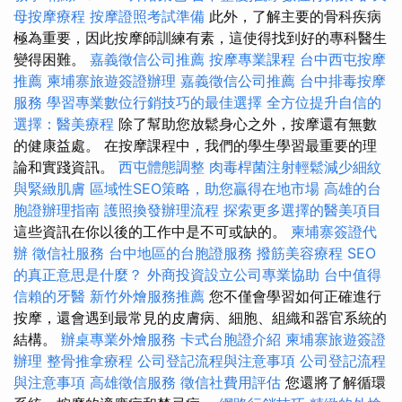
母按摩療程
按摩證照考試準備
此外，了解主要的骨科疾病
極為重要，因此按摩師訓練有素，這使得找到好的專科醫生
變得困難。
嘉義徵信公司推薦
按摩專業課程
台中西屯按摩
推薦
柬埔寨旅遊簽證辦理
嘉義徵信公司推薦
台中排毒按摩
服務
學習專業數位行銷技巧的最佳選擇
全方位提升自信的
選擇：醫美療程
除了幫助您放鬆身心之外，按摩還有無數
的健康益處。 在按摩課程中，我們的學生學習最重要的理
論和實踐資訊。
西屯體態調整
肉毒桿菌注射輕鬆減少細紋
與緊緻肌膚
區域性SEO策略，助您贏得在地市場
高雄的台
胞證辦理指南
護照換發辦理流程
探索更多選擇的醫美項目
這些資訊在你以後的工作中是不可或缺的。
柬埔寨簽證代
辦
徵信社服務
台中地區的台胞證服務
撥筋美容療程
SEO
的真正意思是什麼？
外商投資設立公司專業協助
台中值得
信賴的牙醫
新竹外燴服務推薦
您不僅會學習如何正確進行
按摩，還會遇到最常見的皮膚病、細胞、組織和器官系統的
結構。
辦桌專業外燴服務
卡式台胞證介紹
柬埔寨旅遊簽證
辦理
整骨推拿療程
公司登記流程與注意事項
公司登記流程
與注意事項
高雄徵信服務
徵信社費用評估
您還將了解循環