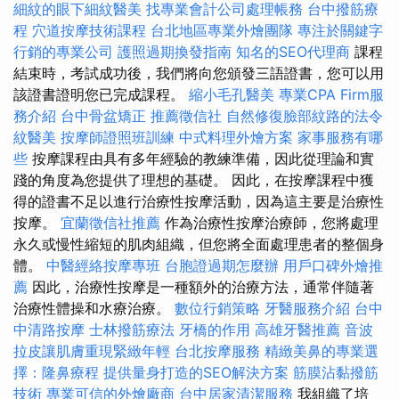
細紋的眼下細紋醫美
找專業會計公司處理帳務
台中撥筋療
程
穴道按摩技術課程
台北地區專業外燴團隊
專注於關鍵字
行銷的專業公司
護照過期換發指南
知名的SEO代理商
課程
結束時，考試成功後，我們將向您頒發三語證書，您可以用
該證書證明您已完成課程。
縮小毛孔醫美
專業CPA Firm服
務介紹
台中骨盆矯正
推薦徵信社
自然修復臉部紋路的法令
紋醫美
按摩師證照班訓練
中式料理外燴方案
家事服務有哪
些
按摩課程由具有多年經驗的教練準備，因此從理論和實
踐的角度為您提供了理想的基礎。 因此，在按摩課程中獲
得的證書不足以進行治療性按摩活動，因為這主要是治療性
按摩。
宜蘭徵信社推薦
作為治療性按摩治療師，您將處理
永久或慢性縮短的肌肉組織，但您將全面處理患者的整個身
體。
中醫經絡按摩專班
台胞證過期怎麼辦
用戶口碑外燴推
薦
因此，治療性按摩是一種額外的治療方法，通常伴隨著
治療性體操和水療治療。
數位行銷策略
牙醫服務介紹
台中
中清路按摩
士林撥筋療法
牙橋的作用
高雄牙醫推薦
音波
拉皮讓肌膚重現緊緻年輕
台北按摩服務
精緻美鼻的專業選
擇：隆鼻療程
提供量身打造的SEO解決方案
筋膜沾黏撥筋
技術
專業可信的外燴廠商
台中居家清潔服務
我組織了培