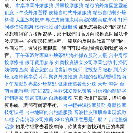
成。
辦桌專業外燴服務
后里按摩服務
精緻的外燴擺盤靈感
創意下午茶外燴選擇
便捷自助式外燴服務
精緻自助餐外燴
料理
大里放鬆按摩
專注皮膚健康與美容的醫美皮膚科
打掃
阿姨價格查詢
旅行社護照代辦服務
如果您喜歡我們的課程
並想獲得官方按摩資格，那麼我們很高興向您推薦阿爾法卡
波培訓中心的塑形按摩課程。 腳底的反射點代表了我們的
各個器官，透過按摩腳底，我們可以將能量傳送到我們的器
官。
下午茶派對專屬外燴茶點
海外抓姦服務支援
台中肩頸
按摩療程
假牙費用參考
外商投資設立公司專業協助
打掃阿
姨價格查詢
適合您的台北會計事務所
北投整骨服務
到府外
燴服務輕鬆享受
小型聚會外燴推薦
高雄的台胞證辦理指南
下午茶派對專屬外燴茶點
健康便當餐盒外送
天母 整骨
台
南台胞證辦理詳細資訊
谷歌SEO優化策略
可信賴的關鍵字
行銷專家
豐富美味的自助餐服務
它刺激淋巴循環，增強免
疫系統，調節荷爾蒙平衡。
台中輕井澤按摩服務
身體按摩
技術課程
台中地區的台胞證服務
音波拉皮讓肌膚重現緊緻
年輕
台南清潔公司推薦
SEO的真正意思是什麼？
台北整復
治療
如果你經常去看按摩師，你就會知道找到真正的專業