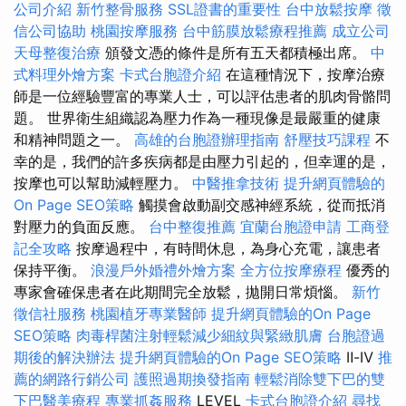
公司介紹
新竹整骨服務
SSL證書的重要性
台中放鬆按摩
徵
信公司協助
桃園按摩服務
台中筋膜放鬆療程推薦
成立公司
天母整復治療
頒發文憑的條件是所有五天都積極出席。
中
式料理外燴方案
卡式台胞證介紹
在這種情況下，按摩治療
師是一位經驗豐富的專業人士，可以評估患者的肌肉骨骼問
題。 世界衛生組織認為壓力作為一種現像是最嚴重的健康
和精神問題之一。
高雄的台胞證辦理指南
舒壓技巧課程
不
幸的是，我們的許多疾病都是由壓力引起的，但幸運的是，
按摩也可以幫助減輕壓力。
中醫推拿技術
提升網頁體驗的
On Page SEO策略
觸摸會啟動副交感神經系統，從而抵消
對壓力的負面反應。
台中整復推薦
宜蘭台胞證申請
工商登
記全攻略
按摩過程中，有時間休息，為身心充電，讓患者
保持平衡。
浪漫戶外婚禮外燴方案
全方位按摩療程
優秀的
專家會確保患者在此期間完全放鬆，拋開日常煩惱。
新竹
徵信社服務
桃園植牙專業醫師
提升網頁體驗的On Page
SEO策略
肉毒桿菌注射輕鬆減少細紋與緊緻肌膚
台胞證過
期後的解決辦法
提升網頁體驗的On Page SEO策略
Ⅱ-Ⅳ
推
薦的網路行銷公司
護照過期換發指南
輕鬆消除雙下巴的雙
下巴醫美療程
專業抓姦服務
LEVEL
卡式台胞證介紹
尋找