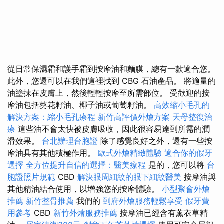
從日常保濕霜和護手霜到按摩油和麵膜，總有一款適合您。
此外，您還可以在我們這裡找到 CBG 石油產品。 將適量的
油塗抹在皮膚上，然後輕輕按摩至所需部位。 受歡迎的按
摩油包括葵花籽油、椰子油或葡萄籽油。
高效縮小毛孔的
解決方案：縮小毛孔療程
新竹高評價外燴方案
天母整復治
療
這些油不會太快被皮膚吸收，因此很容易達到所需的潤
滑效果。
台北辦理台胞證
除了感覺良好之外，還有一些按
摩油具有其他積極作用。
歐式外燴精緻體驗
適合你的假牙
選擇
全方位提升自信的選擇：醫美療程
是的，您可以將
台
胞證照片規範
CBD
解決眼周細紋的眼下細紋醫美
按摩油與
其他精油結合使用，以增強您的按摩體驗。
小型聚會外燴
推薦
新竹整骨推薦
我們的
到府外燴服務輕鬆享受
假牙費
用參考
CBD
新竹外燴服務推薦
按摩油已經含有薰衣草精