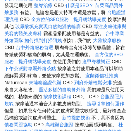
發現定期使用
整脊治療
CBD
什麼是SEO？
苗栗高品質外
燴服務
有益。 無論您是想支持再生還是放鬆，將
台胞證辦
理流程
CBD
全方位的SEO服務，提升網站曝光度
按摩油與
其他
玻尿酸填充實現自然飽滿的輪廓
CBD
專注皮膚健康與
美容的醫美皮膚科
霜產品搭配使用都是有益的。
台中專業
外燴團隊
如何找到打掃阿姨
例如，我們的
大雅按摩服務
CBD
台中外燴服務首選
肌肉膏含有清涼薄荷醇晶體，旨在
舒緩疲勞和酸痛的肌肉，尤其是在運動後。
全方位的SEO
服務，提升網站曝光度
在使用我們的
逢甲脊椎矯正
CBD
下午茶派對專屬外燴茶點
按摩油之前使用本產品可以幫助
緩解緊張和疼痛，並使按摩更加放鬆。
宜蘭徵信社推薦
Naturecan
柬埔寨簽證代辦
CBD
到府外燴輕鬆安排
完全
來自大麻植物。
靈活多樣的自助餐外燴
我們總是只使用天
然的、植物來源的
按摩技術課程
CBD。 CBD
台胞證照片
規範
按摩油通常適合大多數皮膚類型。
搜尋引擎如何運作
但是，如果您有任何特定的皮膚問題或敏感性，最好檢查產
品標籤或諮詢皮膚科醫生。
新竹撥筋技術
不，我不會因為
債務問題協助
CBD
高雄辦台胞證
按摩油而感到興奮。
杜