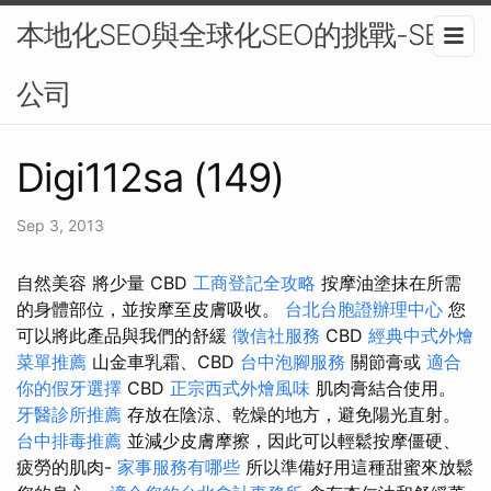
本地化SEO與全球化SEO的挑戰-SEO
公司
Digi112sa (149)
Sep 3, 2013
自然美容 將少量 CBD
工商登記全攻略
按摩油塗抹在所需
的身體部位，並按摩至皮膚吸收。
台北台胞證辦理中心
您
可以將此產品與我們的舒緩
徵信社服務
CBD
經典中式外燴
菜單推薦
山金車乳霜、CBD
台中泡腳服務
關節膏或
適合
你的假牙選擇
CBD
正宗西式外燴風味
肌肉膏結合使用。
牙醫診所推薦
存放在陰涼、乾燥的地方，避免陽光直射。
台中排毒推薦
並減少皮膚摩擦，因此可以輕鬆按摩僵硬、
疲勞的肌肉-
家事服務有哪些
所以準備好用這種甜蜜來放鬆