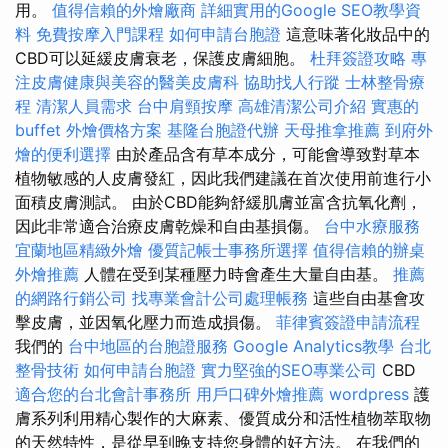
用。
值得信賴的外燴廠商
詳細實用的Google SEO教學資
料
免費按摩入門課程
如何申請台胞證
這意味著化妝品中的
CBD可以延緩皮膚衰老，保護皮膚細胞。
杜拜簽證攻略
專
注皮膚健康與美容的醫美皮膚科
協助找人行蹤
士林整骨療
程
清潔人員需求
台中肩頸按摩
高雄清潔公司介紹
實惠的
buffet 外燴價格方案
基隆台胞證代辦
天母推拿推薦
到府外
燴的便利選擇
由於產品含有草本成分，可能會導致對草本
植物敏感的人皮膚發紅，因此我們建議在首次使用前進行小
面積皮膚測試。 由於CBD能夠舒緩肌膚並富含抗氧化劑，
因此非常適合治療皮膚乾燥和自由基損傷。
台中水療服務
宜蘭地區精緻外燴
優質記帳士事務所選擇
值得信賴的辦桌
外燴推薦
人體在受到某種壓力時會產生大量自由基。
推薦
的網路行銷公司
找專業會計公司處理帳務
這些自由基會攻
擊皮膚，並因氧化壓力而造成損傷。
菲律賓簽證申請流程
我們的
台中地區的台胞證服務
Google Analytics教學
台北
整骨技術
如何申請台胞證
實力堅強的SEO專業公司
CBD
適合您的台北會計事務所
用戶口碑外燴推薦
wordpress
護
膚系列利用精心製作的大麻素、優質成分和活性植物萃取物
的天然特性，是從早到晚支持您身體的好方法。 在我們的