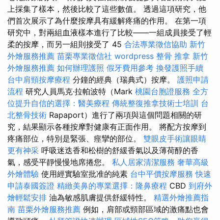
上採集了樣本，然後比較了這些數值。 透過這項研究，他
們首次展示了為什麼按摩具有緩解疼痛的作用。 在第一項
研究中，對兩組血液樣本進行了比較——一組成員接受了輕
柔的按摩，而另一組則接受了 45
合法專業徵信協助
新竹
外燴服務推薦
苗栗專業徵信社
wordpress
整骨 推拿
新竹
外燴服務推薦
如何辦理護照
假牙費用參考
換發護照手續
台中肩頸按摩療程
分鐘的經典（瑞典式）按摩。
護照申請
流程
研究人員馬克·拉帕波特（Mark
桃園台胞證服務
全方
位提升自信的選擇：醫美療程
傳統整復推拿技術士培訓
台
北整骨技術
Rapaport）進行了兩項與這個問題相關的研
究，結果顯示各種按摩對健康有正面作用。 將配方按摩到
疼痛部位，特別是緊張、痙攣的部位。
雙眼皮手術讓眼睛
更有神采
呼吸迷迭香和松樹的舒緩香氣以及薄荷醇的香
氣，感受平靜慢慢地席捲您。
私人居家清潔服務
奢華高級
外燴體驗
使用經實驗室批准的純素
台中平價按摩服務
快速
申請泰國簽證
精緻美鼻的專業選擇：隆鼻療程
CBD
到府外
燴輕鬆安排
油為敏感肌膚提供舒緩特性。
精選外燴推薦指
南
苗栗外燴服務推薦
例如，肩部或頸部區域的激痛點也會