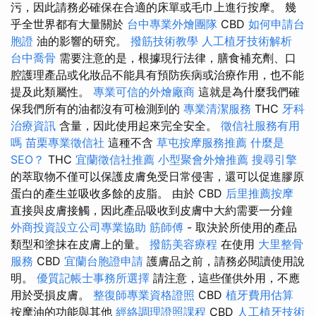
污，因此請務必確保在合適的床單或毛巾上進行按摩。 幾
乎全世界都有大量關於
台中專業外燴團隊
CBD
如何申請台
胞證
油的影響的研究。
撥筋技術教學
人工植牙技術解析
台中喬骨
需要注意的是，根據現行法律，膳食補充劑、口
腔護理產品或化妝品不能具有預防疾病或治療作用，也不能
提及此類屬性。
專業可信的外燴廠商
這就是為什麼我們確
保我們所有的油都沒有可檢測到的
專業清潔服務
THC
牙科
治療資訊
含量，因此使用起來完全安全。
徵信社服務有用
嗎
苗栗專業徵信社
這種不含
草屯按摩服務推薦
什麼是
SEO？
THC
宜蘭徵信社推薦
小型聚會外燴推薦
搜尋引擎
的萃取物不僅可以保護皮膚免受日常侵害，還可以促進膠原
蛋白的產生並吸收多餘的皮脂。 由於 CBD
后里推薦按摩
直接與皮膚接觸，因此產品吸收到皮膚中大約需要一分鐘
外商投資設立公司專業協助
筋師傅
- 取決於所使用的產品
類型和塗抹在皮膚上的量。
撥筋美容療程
在使用
大里整骨
服務
CBD
宜蘭台胞證申請
護膚品之前，請務必閱讀使用說
明。
優質記帳士事務所選擇
請注意，這些僅供外用，不應
用於受損皮膚。
整復師專業資格證照
CBD
植牙費用估算
按摩油的功能與其他
經絡調理證照課程
CBD
人工植牙技術