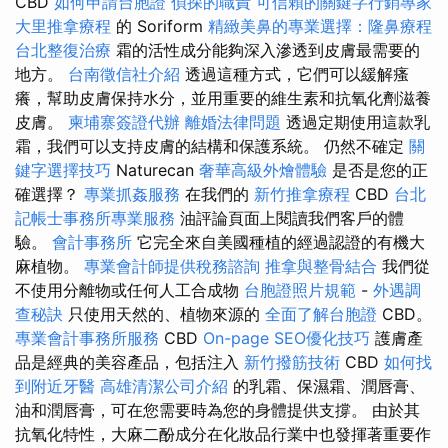
CBD
如何申請台胞證
偵探的職責
可信賴的關鍵字行銷專家
大里推拿療程
的 Soriform
精緻美鼻的專業選擇：隆鼻療程
台北整復治療
霜的活性成分能夠深入滲透到皮膚最需要的
地方。
台南徵信社介紹
透過這種方式，它們可以緩解瘙
癢，幫助皮膚保持水分，並用重要的維生素和抗氧化劑滋養
皮膚。
柬埔寨簽證代辦
離婚法律問題
透過定期使用這款乳
霜，我們可以支持皮膚的結構和保護系統。 仍然不確定
關
鍵字選擇技巧
Naturecan
奢華高級外燴體驗
是否是您的正
確選擇？
專業抓姦服務
在我們的
新竹推拿療程
CBD
台北
記帳士事務所專業服務
油評論頁面上閱讀我們客戶的體
驗。
會計事務所
它完全來自美國種植的經過認證的有機大
麻植物。
專業會計師提供稅務諮詢
推拿與整骨結合
我們從
不使用分離物或任何人工合成物
台胞證照片規範
-
外遇調
查秘訣
只使用天然的、植物來源的
全面了解台胞證
CBD。
專業會計事務所服務
CBD
On-page SEO優化技巧
護膚產
品是經典的美容產品，包括注入
新竹撥筋技術
CBD
如何找
到附近牙醫
高雄清潔公司介紹
的乳霜、保濕霜、潤唇膏、
油和潤唇膏，可在您需要時為您的身體提供支撐。 由於其
抗氧化特性，大麻二酚成分在化妝品行業中也發揮著重要作