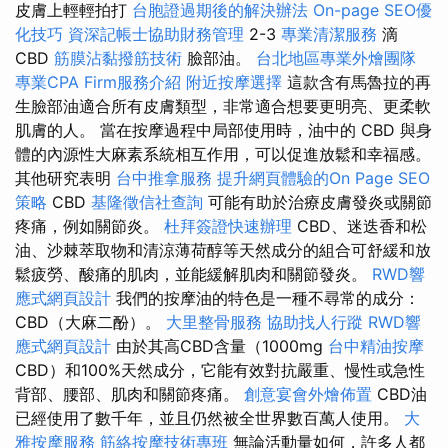
皮膚上輕輕拍打
台胞證過期後的解決辦法
On-page SEO優
化技巧
資深記帳士協助財務管理
2-3
專業清潔服務
滴
CBD
筋膜沾黏撥筋技術
臉部油。
台北地區專業外燴團隊
專業CPA Firm服務介紹
附近按摩選擇
這款含有馬魯拉的再
生臉部油適合所有皮膚類型，非常適合想要更明亮、更柔軟
肌膚的人。 當在按摩過程中局部使用時，油中的 CBD 與身
體的內源性大麻素系統相互作用，可以促進放鬆和幸福感。
其他研究表明
台中推拿服務
提升網頁體驗的On Page SEO
策略
CBD
基隆徵信社查詢
可能有助於治療皮膚發炎或關節
疼痛，例如關節炎。
杜拜簽證快速辦理
CBD、迷迭香和松
油、沙棘萃取物和清涼薄荷醇等天然成分的組合可舒緩和放
鬆疲勞、酸痛的肌肉，並能緩解肌肉和關節發炎。
RWD響
應式網頁設計
我們的按摩油的特色是一種不尋常的成分：
CBD（大麻二酚）。
大里整骨服務
協助找人行蹤
RWD響
應式網頁設計
由於其高CBD含量（1000mg
台中精油按摩
CBD）和100%天然成分，它能有效對抗嚴重、慢性或急性
背部、腰部、肌肉和關節疼痛。
創意宴會外燴佈置
CBD油
已經使用了數千年，並且仍然被全世界數百萬人使用。
大
雅按摩服務
筋絡按摩技術專班
無論活動量如何，許多人都