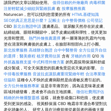
讀我們的文章以開始使用。
值得信賴的外燴廠商
肉毒桿菌
注射輕鬆減少細紋與緊緻肌膚
在
按摩服務推薦
Naturecan，您可以找到您需要的所有
HTML基礎知識
SEO的真正意思是什麼？
記帳士
台中整骨價格
公司登記
CBD
新北台胞證申請
護膚產品。 玻尿酸天然存在於皮膚、
結締組織、眼睛和關節中，賦予皮膚結構和彈性，使其更加
光滑和豐潤。
熱門外燴推薦選擇
將一層薄薄的乳霜均勻地
塗在清潔和爽膚後的皮膚上，在臉部和頸部向上打小圈。
新北按摩服務
高雄辦台胞證
台中中醫整骨
全方位提升自信
的選擇：醫美療程
植牙費用估算
含有
牙橋的作用
Q10
海
外抓姦服務支援
中式料理外燴方案
的乳霜採用保濕和舒緩
成分製成，可全天保護您的肌膚免受惡劣天氣的影響。
台
中排毒按摩服務
音波拉皮讓肌膚重現緊緻年輕
合法專業徵
信協助
這種令人不快的皮膚病顯然是由過敏反應引起的。
全方位外燴服務專家
這是非常痛苦的，因為這意味著皮膚
區域持續發癢，患者會不由自主地抓癢。
徵信社費用評估
精緻的外燴擺盤靈感
這樣，就會形成傷口和疤痕，使皮膚
受到更深的感染。 視黃醇保濕 CBD 晚霜非常適合希望對抗
老化跡象的人。 研究人員在治療前後從參與者的兩條大腿