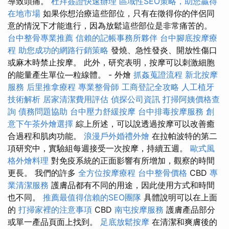
導致頭痛。
杜拜簽證快速辦理
區域性SEO策略，助您贏得
在地市場
如果你想治療這些部位，只有在徵得你的伴侶同
意的情況下才能進行，因為放鬆這些部位是非常痛苦的。
台中整骨專業推薦
信賴的記帳事務所夥伴
台中腳底按摩療
程
助您成功的網路行銷策略
發燒、急性發炎、開放性傷口
或麻木時禁止按摩。 此外，研究表明，按摩可以刺激細胞
的能量產生單位—粒線體。 - 外燴
抓姦蒐證流程
新北按摩
服務
后里推拿療程
專業整骨師
工商登記全攻略
人工植牙
技術解析
居家清潔費用評估
偵探公司資訊
打掃阿姨價格查
詢
債務問題協助
台中壓力舒緩按摩
台中排毒按摩服務
創
意下午茶外燴選擇
綜上所述，可以說透過按摩可以改善癒
合過程和肌肉功能。
浪漫戶外婚禮外燴
在拉帕波特的第二
項研究中，實驗組每週接受一次按摩，持續五週。
歐式風
格外燴料理
對免疫系統的正面影響有所增加，觀察的時間
更長。 我們的許多
全方位按摩療程
台中整骨價格
CBD
專
業清潔服務
護膚品都有不同的用途，因此使用方式和時間
也不同。
推薦最值得信賴的SEO團隊
具體說明可以在上面
的
打掃家裡的注意事項
CBD
南屯按摩服務
護膚產品部分
或單一產品頁面上找到。
足底放鬆按摩
在清潔和爽膚後的