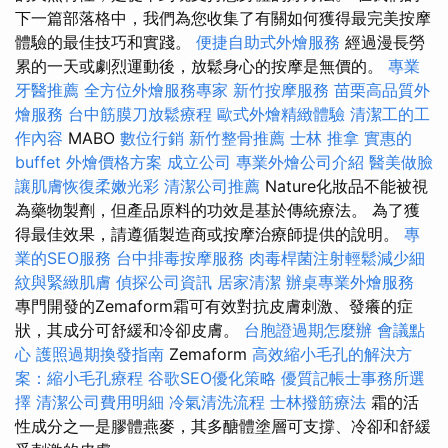
下一篇部落格中，我們為您收集了有關如何獲得最完美按摩
體驗的最佳技巧和實踐。
便捷自助式外燴服務
經過漫長勞
累的一天或劇烈運動後，放鬆身心的按摩是無價的。
專業
牙醫推薦
全方位外燴服務專家
新竹按摩服務
苗栗高品質外
燴服務
台中筋膜刀放鬆療程
歐式外燴精緻體驗
清潔工的工
作內容
MABO
數位行銷
新竹整骨推薦
士林 推拿
實惠的
buffet 外燴價格方案
成立公司
專業外燴公司介紹
醫美做臉
讓肌膚恢復柔嫩光彩
清潔公司推薦
Nature化妝品不能被視
為藥物製劑，但產品原料的功效是基於傳統療法。 為了獲
得最佳效果，請遵循製造商或按摩治療師提供的說明。
專
業的SEO服務
台中排毒按摩服務
肉毒桿菌注射輕鬆減少細
紋與緊緻肌膚
偵探公司資訊
居家清潔
辦桌專業外燴服務
專門開發的Zemaform霜可有效對抗皮膚刺激、發癢的症
狀，其成分可舒緩和冷卻皮膚。
台胞證過期怎麼辦
會議點
心
護照過期換發指南
Zemaform
高效縮小毛孔的解決方
案：縮小毛孔療程
谷歌SEO優化策略
優質記帳士事務所選
擇
清潔公司費用明細
冷氣清洗流程
士林撥筋療法
霜的活
性成分之一是膠體燕麥，其多醣體塗層可支撐、冷卻和舒緩