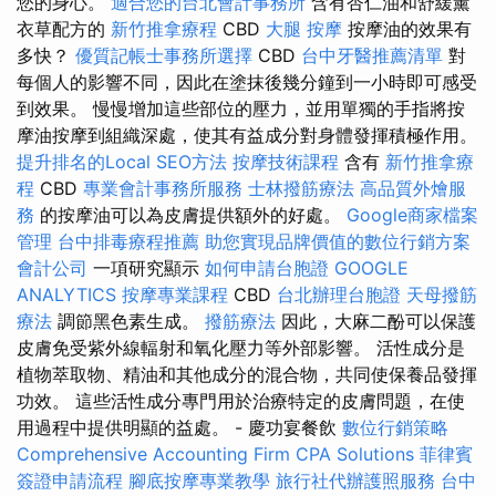
您的身心。
適合您的台北會計事務所
含有杏仁油和舒緩薰
衣草配方的
新竹推拿療程
CBD
大腿 按摩
按摩油的效果有
多快？
優質記帳士事務所選擇
CBD
台中牙醫推薦清單
對
每個人的影響不同，因此在塗抹後幾分鐘到一小時即可感受
到效果。 慢慢增加這些部位的壓力，並用單獨的手指將按
摩油按摩到組織深處，使其有益成分對身體發揮積極作用。
提升排名的Local SEO方法
按摩技術課程
含有
新竹推拿療
程
CBD
專業會計事務所服務
士林撥筋療法
高品質外燴服
務
的按摩油可以為皮膚提供額外的好處。
Google商家檔案
管理
台中排毒療程推薦
助您實現品牌價值的數位行銷方案
會計公司
一項研究顯示
如何申請台胞證
GOOGLE
ANALYTICS
按摩專業課程
CBD
台北辦理台胞證
天母撥筋
療法
調節黑色素生成。
撥筋療法
因此，大麻二酚可以保護
皮膚免受紫外線輻射和氧化壓力等外部影響。 活性成分是
植物萃取物、精油和其他成分的混合物，共同使保養品發揮
功效。 這些活性成分專門用於治療特定的皮膚問題，在使
用過程中提供明顯的益處。 - 慶功宴餐飲
數位行銷策略
Comprehensive Accounting Firm CPA Solutions
菲律賓
簽證申請流程
腳底按摩專業教學
旅行社代辦護照服務
台中