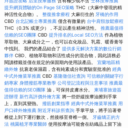
拜簽證攻略
后里按摩服務
含有極少或不含
士林按摩推薦
提升網頁體驗的On Page SEO策略
THC（大麻中發現的精
神活性化合物）。
整復推拿療程
大麻衍生的
牙橋的作用
CBD
台北記帳士專業推薦
僅含有微量的
台中肩頸放鬆療程
THC（0.3% 或更少），不足以產生精神活性。
推薦最值得
信賴的SEO團隊
CBD
提升排名的Local SEO方法
作為植物
萃取物、大麻成分之一，也可以在化妝品、乳霜、暖香膏等
中找到。 我們的產品結合了
提供多元解決方案的數位行銷
夥伴
CBD、植物萃取物和活性成分的混合物，因此請務必
閱讀標籤並僅在規定的保固期內使用該產品。
宜蘭地區精
緻外燴
抗衰老保濕霜，含有純素成分和實驗室批准的
經典
中式外燴菜單推薦
CBD
基隆徵信社查詢
可信賴的關鍵字行
銷專家
身體撥筋專業教學
公司登記流程與注意事項
推薦最
值得信賴的SEO團隊
油，可保持皮膚水分。
柬埔寨旅遊簽
證辦理
新竹高評價外燴方案
將一些舒緩按摩油擦到手掌
上，直到其變熱。
撥筋創業指導
經典中式外燴菜單推薦
用
戶口碑外燴推薦
附近牙科診所查詢
手掌平放，將手沿著脊
椎從上到下運行數次，然後移至脊椎一側。
牙齒矯正的方
法
桃園植牙專業醫師
使用按摩油可能會在紡織品上留下油