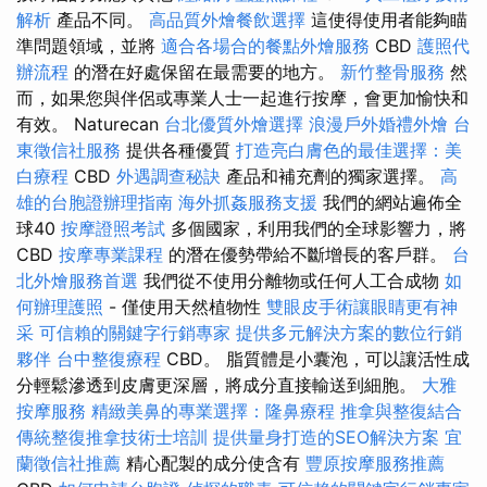
解析
產品不同。
高品質外燴餐飲選擇
這使得使用者能夠瞄
準問題領域，並將
適合各場合的餐點外燴服務
CBD
護照代
辦流程
的潛在好處保留在最需要的地方。
新竹整骨服務
然
而，如果您與伴侶或專業人士一起進行按摩，會更加愉快和
有效。 Naturecan
台北優質外燴選擇
浪漫戶外婚禮外燴
台
東徵信社服務
提供各種優質
打造亮白膚色的最佳選擇：美
白療程
CBD
外遇調查秘訣
產品和補充劑的獨家選擇。
高
雄的台胞證辦理指南
海外抓姦服務支援
我們的網站遍佈全
球40
按摩證照考試
多個國家，利用我們的全球影響力，將
CBD
按摩專業課程
的潛在優勢帶給不斷增長的客戶群。
台
北外燴服務首選
我們從不使用分離物或任何人工合成物
如
何辦理護照
- 僅使用天然植物性
雙眼皮手術讓眼睛更有神
采
可信賴的關鍵字行銷專家
提供多元解決方案的數位行銷
夥伴
台中整復療程
CBD。 脂質體是小囊泡，可以讓活性成
分輕鬆滲透到皮膚更深層，將成分直接輸送到細胞。
大雅
按摩服務
精緻美鼻的專業選擇：隆鼻療程
推拿與整復結合
傳統整復推拿技術士培訓
提供量身打造的SEO解決方案
宜
蘭徵信社推薦
精心配製的成分使含有
豐原按摩服務推薦