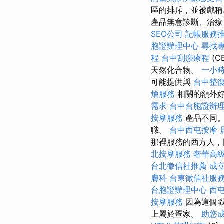
區的排斥，並被戲稱
產品無意診斷、治
SEO公司
記帳服務
胞證辦理中心
尋找
程
台中刮痧療程
(C
天然化合物。
一小
可能提供與
台中整
燴服務
相關的額外
需求
台中台胞證辦
按摩服務
產品不同
職。
台中西屯按摩
那裡服務的西方人，
北按摩服務
奢華高
台北徵信社推薦
成
膚科
台東徵信社服
台胞證辦理中心
西
按摩服務
因為這個職
上屬於疍家。
助您