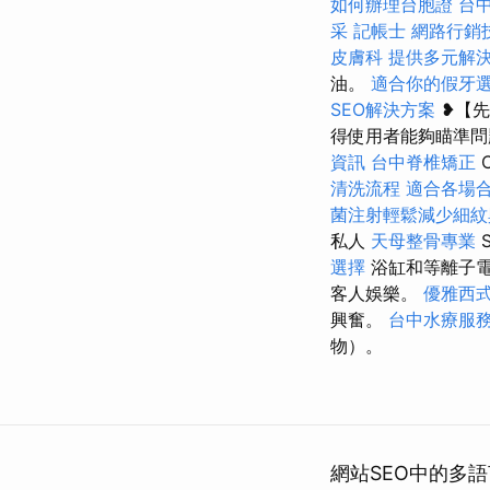
如何辦理台胞證
台
采
記帳士
網路行銷
皮膚科
提供多元解
油。
適合你的假牙
SEO解決方案
❥【先
得使用者能夠瞄準
資訊
台中脊椎矯正
清洗流程
適合各場
菌注射輕鬆減少細紋
私人
天母整骨專業
選擇
浴缸和等離子
客人娛樂。
優雅西
興奮。
台中水療服
物）。
網站SEO中的多語