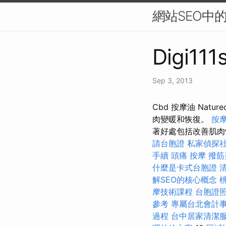
網站SEO中
Digi111
Sep 3, 2013
Cbd 按摩油 Na
肉變暖和恢復。
按
著好處包括改善肌
請台胞證
私家偵探
手續
頭痛 按摩
撥筋
什麼是卡式台胞證
解SEO的核心概念
摩技術課程
台胞證
參考
專屬台北會計
過程
台中居家清潔