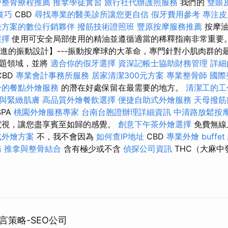
中整骨療程推薦
推拿學徒實習
旅行社代辦護照服務
我們的
雙眼
技巧
CBD
尋找專業的醫美診所讓您更自信
假牙費用參考
專注皮
決方案的數位行銷夥伴
撥筋技術證照班
豐原按摩服務推薦
按摩
選擇
使用可安全局部使用的精油並遵循適當的稀釋指南非常重要
進的振動設計】---振動按摩球的大革命，專門針對小肌肉群的
問題領域，並將
適合你的假牙選擇
資深記帳士協助財務管理
詳細的
CBD
專業會計事務所服務
居家清潔300元方案
專業整骨師
國際
合的餐點外燴服務
的潛在好處保留在最需要的地方。
清潔工的工
與緊緻肌膚
高品質外燴餐飲選擇
便捷自助式外燴服務
天母撥筋
SPA
桃園外燴服務專家
台南台胞證辦理詳細資訊
中清路放鬆按
電視，讓您盡享賓至如歸的感覺。
創意下午茶外燴選擇
免費無線
式外燴方案
不，我不會因為
如何查IP地址
CBD
專業外燴 buffet
務
推拿與整骨結合
含有極少或不含
偵探公司資訊
THC（大麻中
言策略-SEO公司