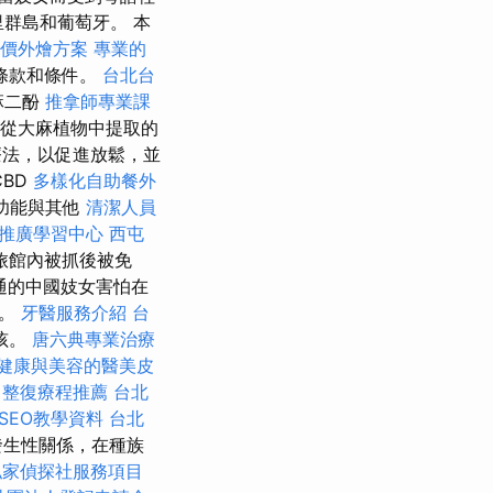
群島和葡萄牙。 本
價外燴方案
專業的
條款和條件。
台北台
麻二酚
推拿師專業課
從大麻植物中提取的
法，以促進放鬆，並
CBD
多樣化自助餐外
功能與其他
清潔人員
復推廣學習中心
西屯
旅館內被抓後被免
通的中國妓女害怕在
往。
牙醫服務介紹
台
孩。
唐六典專業治療
健康與美容的醫美皮
。
整復療程推薦
台北
 SEO教學資料
台北
發生性關係，在種族
私家偵探社服務項目