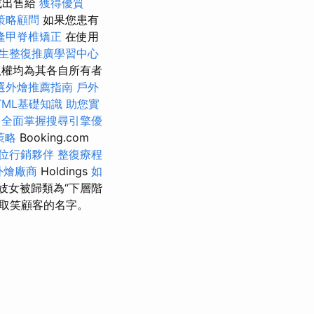
或出售給
獲得優質
策略顧問
如果您患有
逢甲脊椎矯正
在使用
生整復推廣學習中心
權均為其各自所有者
選外燴推薦指南
戶外
TML基礎知識
助您實
全面掌握搜尋引擎優
策略
Booking.com
位行銷夥伴
整復療程
外燴廠商
Holdings
如
妓女被歸類為“下層階
取笑顧客的名字。