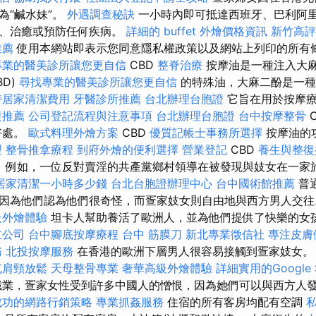
為“鹹水妹”。
外遇調查秘訣
一小時內即可抵達西班牙、巴利阿里
療、治癒或預防任何疾病。
詳細的 buffet 外燴價格資訊
新竹高評
推薦
使用本網站即表示您同意隱私權政策以及網站上列印的所有
專業的醫美診所讓您更自信
CBD
整脊治療
按摩油是一種注入大
BD)
尋找專業的醫美診所讓您更自信
的特殊油，大麻二酚是一種
時居家清潔費用
牙醫診所推薦
台北辦理台胞證
它旨在用於按摩療
復推薦
公司登記流程與注意事項
台北辦理台胞證
台中按摩整骨
好處。
歐式料理外燴方案
CBD
優質記帳士事務所選擇
按摩油的
理
整骨推拿療程
到府外燴的便利選擇
營業登記
CBD
養生與整
。 例如，一位反對賣淫的共產黨鄉村領導在被發現與妓女在一家
居家清潔一小時多少錢
台北台胞證辦理中心
台中國術館推薦
普
因為他們認為他們很奇怪，而疍家妓女則自由地與西方男人交
級外燴體驗
坦卡人幫助養活了歐洲人，並為他們提供了快樂的女
立公司
台中腳底按摩療程
台中 筋膜刀
新北專業徵信社
專注皮膚
務
北投按摩服務
在香港的歐洲下層男人很容易接觸到疍家妓女
屯肩頸放鬆
天母整骨專業
奢華高級外燴體驗
詳細實用的Google
業，疍家女性受到許多中國人的憎恨，因為她們可以與西方人
成功的網路行銷策略
專業抓姦服務
住宿的所有客房均配有空調