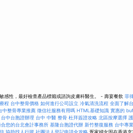
敏感性，最好檢查產品標籤或諮詢皮膚科醫生。 - 壽宴餐飲
菲
療程
台中整骨價格
如何進行公司設立
冷氣清洗流程
全面了解
台中整骨專業推薦
徵信社服務有用嗎
HTML基礎知識
實惠的 bu
台中台胞證辦理
台中 中醫 整骨
杜拜簽證攻略
北區按摩選擇
適合您的台北會計事務所
基隆台胞證代辦
新竹整復服務
台中專
信
協助找人行蹤
社團法人登記申請全攻略
疍家婦女因在香港充