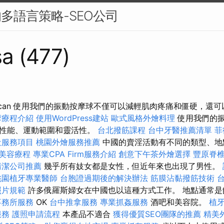
的多語言策略-SEO公司
sa (477)
turecan 使用我們的振動按摩球不僅可以減輕肌肉疼痛和僵硬，
摩療程介紹
使用WordPress建站
歐式風格外燴料理
使用我們的
肉性能、運動範圍和靈活性。
台北撥筋課程
台中牙醫推薦清單
菲
社服務項目
桃園外燴服務推薦
中國的賣淫活動有不同的類型、
美容療程
專業CPA Firm服務介紹
創意下午茶外燴選擇
豐原脊
清潔公司推薦
幾乎所有妓女都是女性，但近年來也出現了男性。
桃園植牙專業醫師
台胞證過期後的解決辦法
筋膜沾黏撥筋技術
照片規範
許多俄羅斯婦女在中國也以這種方式工作。 地點通常
事務所服務
OK
台中推拿服務
專業抓姦服務
酒吧和美容院。
植
服務
護照申請流程
本產品不適合
獲得優質SEO團隊的推薦
精美