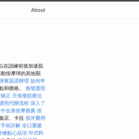
About
還可以在訓練前後加速肌
振動按摩球的其他顯
律賓簽證辦理
如何申
地點和價格。
換發護照
椎矯正
天母撥筋療法
護照代辦流程
深入了
台中全身按摩推薦
按
是飯店、卡拉
假牙費用
牙手術詳解
全口重建
外燴點心品項
中式料