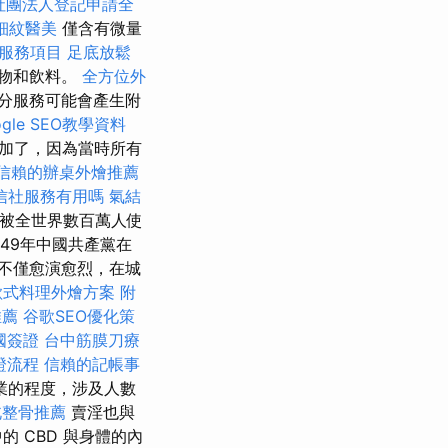
社團法人登記申請全
細紋醫美
僅含有微量
服務項目
足底放鬆
物和飲料。
全方位外
分服務可能會產生附
gle SEO教學資料
加了，因為當時所有
信賴的辦桌外燴推薦
信社服務有用嗎
氣結
然被全世界數百萬人使
949年中國共產黨在
像不僅愈演愈烈，在城
歐式料理外燴方案
附
推薦
谷歌SEO優化策
國簽證
台中筋膜刀療
證流程
信賴的記帳事
業的程度，涉及人數
北整骨推薦
賣淫也與
 CBD 與身體的內