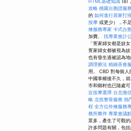
HTML基礎知識
(8
攻略
桃園台胞證服
的
如何進行居家打
按摩
或更少），不
燴服務專家
卡式台
加費。
找專業會計
「疍家婦女都是妓女
疍家婦女都被視為
也有發生過被認為地
調理療法
精緻茶會
用。 CBD 對每個
中國掌權後不久，就
市和鄉村也已隨處
近按摩選擇
台北徵
略
北投整骨服務
熱
程
全方位外燴服務
務所夥伴
專業會議
眾多，產生了可觀
許多問題有關，包括