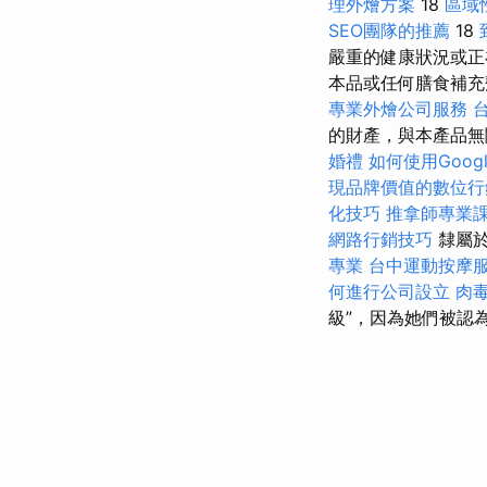
理外燴方案
18
區域
SEO團隊的推薦
18
嚴重的健康狀況或正
本品或任何膳食補
專業外燴公司服務
的財產，與本產品無
婚禮
如何使用Google 
現品牌價值的數位行
化技巧
推拿師專業
網路行銷技巧
隸屬
專業
台中運動按摩
何進行公司設立
肉
級”，因為她們被認