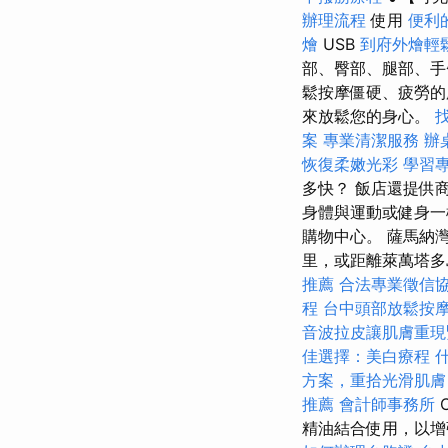
辦理流程
使用
便利
燴
USB
到府外燴輕
部、臀部、腿部、
鬆按摩僵硬、疲勞的
來放鬆您的身心。
案
專業清潔服務
辦
恢復柔嫩光彩
學習
多快？ 飯店還提供
身體與運動或健身一樣
購物中心。 薩馬納灣距
里，或距離萊萬塔多島遺址
推薦
合法專業徵信
程
台中頭部放鬆按
音波拉皮讓肌膚重現
佳選擇：美白療程
方案，重拾光滑肌膚
推薦
會計師事務所
精油結合使用，以