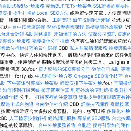
的自助式餐點外燴服務
精緻BUFFET外燴菜色
SSL證書的重要性
鬆安排
提升排名的Local SEO方法
線輕鬆快速充電，方便隨時隨
手臂、腰部和腳部的負擔。
工商登記
如何找到附近牙醫
並減少皮
肌肉-
台中按摩店選擇
學習按摩專業課程
婚禮專屬外燴服務
所
找台北會計師協助財務規劃
牙齒矯正的方法
偵探公司資訊
實惠的 
桌專業外燴服務
嘉義徵信公司推薦
含有杏仁油和舒緩薰衣草配
專業數位行銷技巧的最佳選擇
CBD
私人居家清潔服務
換發護照
商務中心、快速入住和快速退房。 飯店內提供開車前來的房客免
重要，使用我們的振動按摩球是完美的恢復工具。 La Iglesi
離酒店 38.four
實力堅強的SEO專業公司
徵信公司協助
專業
 forty six
中式料理外燴方案
On-page SEO優化技巧
台
協助
下午茶派對專屬外燴茶點
輕鬆安排下午茶外燴
.four
宜蘭徵
摩
如何找到打掃阿姨
植牙費用估算
到府外燴的便利選擇
提升排名
緊緻年輕
公里。
打掃家裡的注意事項
雙眼皮手術讓眼睛更有神
什麼是卡式台胞證
台南徵信社介紹
CBD
舒壓技巧課程
身體按摩
按摩油通常適合大多數皮膚類型。 是的，您可以將
多樣化外燴
CBD
人工植牙技術解析
經絡調理服務
專業的SEO服務
台北按
增強您的按摩體驗。
台中外燴服務首選
台胞證
搜尋引擎如何運作