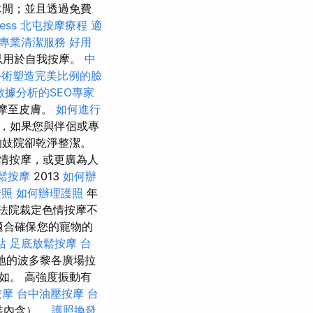
休閒；並且透過免費
ess
北屯按摩療程
適
專業清潔服務
好用
以用於自我按摩。
中
手術塑造完美比例的臉
數據分析的SEO專家
摩至皮膚。
如何進行
，如果您與伴侶或專
的妓院卻乾淨整潔。
情按摩，或更廣為人
鬆按摩
2013
如何辦
證照
如何辦理護照
年
法院裁定色情按摩不
適合確保您的寵物的
站
足底放鬆按摩
台
地的波多黎各廣場拉
如。 高強度振動有
按摩
台中油壓按摩
台
裝內含）。
護照換發