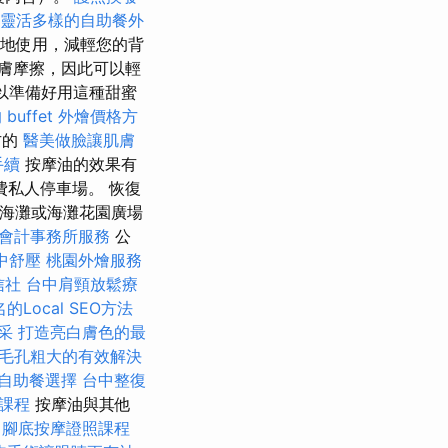
靈活多樣的自助餐外
地使用，減輕您的背
膚摩擦，因此可以輕
以準備好用這種甜蜜
buffet 外燴價格方
方的
醫美做臉讓肌膚
手續
按摩油的效果有
費私人停車場。 恢復
a 海灘或海灘花園廣場
會計事務所服務
公
中舒壓
桃園外燴服務
信社
台中肩頸放鬆療
的Local SEO方法
采
打造亮白膚色的最
毛孔粗大的有效解決
自助餐選擇
台中整復
摩課程
按摩油與其他
腳底按摩證照課程