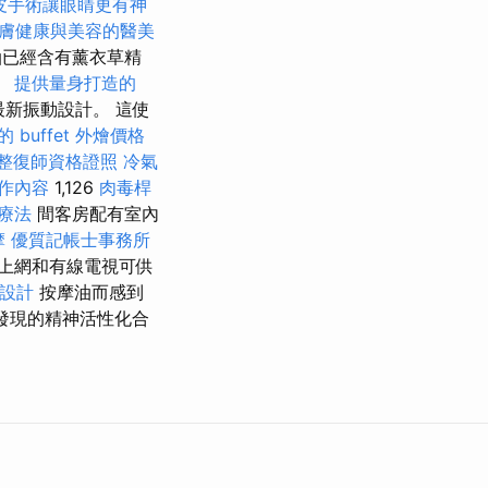
皮手術讓眼睛更有神
膚健康與美容的醫美
油已經含有薰衣草精
。
提供量身打造的
最新振動設計。 這使
 buffet 外燴價格
整復師資格證照
冷氣
作內容
1,126
肉毒桿
療法
間客房配有室內
摩
優質記帳士事務所
上網和有線電視可供
 設計
按摩油而感到
發現的精神活性化合