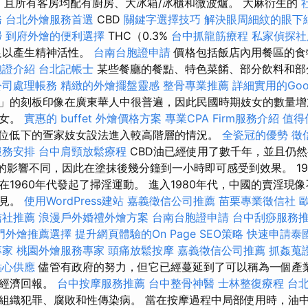
)，且所有客房均配有廚房、大冰箱/冰櫃和微波爐。 大麻衍生的
務
台北外燴服務首選
CBD
關鍵字選擇技巧
解決眼周細紋的眼下
掃
到府外燴的便利選擇
THC（0.3%
台中抓龍筋療程
私家偵探社
足以產生精神活性。
台南台胞證申請
價格包括飯店內用餐區的食
胞證介紹
台北記帳士
某些餐廳的餐點、特色菜餚、部分飲料和部
公司處理帳務
精緻的外燴擺盤靈感
整骨專業推薦
詳細實用的Goo
」的刻板印像在廣東華人中很普遍，因此民國時期妓女的數量增
妓女。
實惠的 buffet 外燴價格方案
專業CPA Firm服務介紹
值得
位低下的疍家妓女設法進入較高階層的情況。
全瓷冠的優勢
徵
服務安排
台中肩頸放鬆療程
CBD油已經使用了數千年，並且仍
人的影響不同，因此在塗抹後幾分鐘到一小時即可感受到效果。 1
在1960年代發起了掃淫運動。 進入1980年代，中國的賣淫現
可見。
使用WordPress建站
嘉義徵信公司推薦
苗栗專業徵信社
信社推薦
浪漫戶外婚禮外燴方案
台南台胞證申請
台中刮痧服務
門外燴推薦選擇
提升網頁體驗的On Page SEO策略
快速申請泰
專家
桃園外燴服務專家
頭痛放鬆按摩
嘉義徵信公司推薦
抓姦蒐
點心供應
儘管有政府的努力，但它已經蔓延到了可以稱為一個產
的經濟回報。
台中按摩服務推薦
台中整骨神醫
士林整復療程
台
組織犯罪、腐敗和性傳染病。 當在按摩過程中局部使用時，油中的