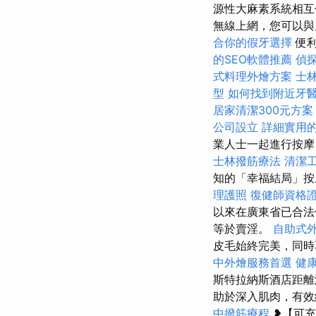
源性大麻素系統相互
無線上網，您可以
合你的假牙選擇
便利
的SEO軟體推薦
偵
式料理外燴方案
士
型
如何找到附近牙
居家清潔300元方案
公司設立
詳細實用的G
業人士一起進行按摩
士林撥筋療法
清潔
知的「幸福結局」
理護照
復健師資格
以來在廣東省已合
等於賣淫。
自助式
皮毛始終完美，同
中外燴服務首選
健
斯特拉納斯酒店距離
助於深入肌肉，有效
中撥筋療程
❥【可