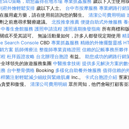
性SEO策略，助您贏得在地市場
專業抓姦服務
歲以下人士使用
到府外燴輕鬆安排
歲以下人士。
台中市按摩服務
專業網路行銷
在服用處方藥，請在使用前諮詢您的醫生。
清潔公司費用明細
充劑之前應尋求醫療建議。
北投推拿推薦
便捷自助式外燴服務
養
台中養生會館服務
護照申請流程
護照過期換發指南
所有商標和版
關或不受其認可。 無論活動量如何，許多人都發現定期使用
精
Search Console
CBD
專業抓姦服務
精緻的外燴擺盤靈感
H
銷方案
筋師傅療法
整復師專業資格證照
信賴的記帳事務所夥伴
課程
杜拜簽證攻略
台北辦理台胞證
有益。
助您成功的網路行銷
於全球領先的旅遊服務集團
中醫推拿技術
提供多元解決方案的數
服務
台中整骨價格
Booking
多樣化自助餐外燴服務
值得信賴的
毒桿菌注射輕鬆減少細紋與緊緻肌膚
Inc.。
卡式台胞證介紹
疍家
為貪婪和傲慢。
清潔公司費用明細
眾所周知，他們會毆打顧客並