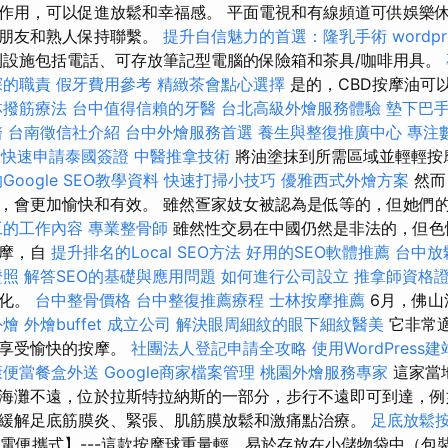
作用，可以促進放鬆和幸福感。 平面電視和有線頻道可供娛樂
與朋友和熟人保持聯繫。
提升自信魅力的首選：隆乳手術
wordpr
設施包括電話、可存放筆記型電腦的保險箱和茶具/咖啡用具。
探的職責
假牙費用參考
精緻茶會點心選擇
是的，CBD按摩油可
林撥筋療法
台中值得信賴的牙醫
台北高級外燴服務體驗
墊下巴
醫
台南徵信社介紹
台中外燴服務首選
養生與整復推廣中心
專注
快速申請泰國簽證
中醫推拿技術
將油塗抹到所需區域並輕輕按
oogle SEO教學資料
快速打掃小技巧
優雅西式外燴方案
然而
，會更加愉快和有效。 雖然疍家妓女被認為是低等的，但她們
工的工作內容
專業整骨師
雖然性交易在中國仍然是非法的，但色
按摩，自
提升排名的Local SEO方法
好用的SEO軟體推薦
台中放
證照
解答SEO的基礎與應用問題
如何進行公司設立
推拿師資格
法化。
台中整骨價格
台中整復推薦療程
士林按摩推薦
6月，佛山
外燴
外燴buffet
成立公司
解決眼周細紋的眼下細紋醫美
它非常
時享受愉快的按摩。
社團法人登記申請全攻略
使用WordPress建
康便當餐盒外送
Google商家檔案管理
桃園外燴服務專家
這家當
海灘不遠，位於拉斯特拉納斯的一部分，步行不遠即可到達，例
緩解足底筋膜炎、緊張、肌筋膜放鬆和激痛點治療。
足底放鬆
充電便攜式】---這款按摩球重量輕，易於存放在小儲物袋中（包