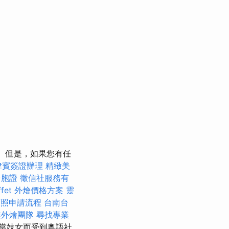
但是，如果您有任
律賓簽證辦理
精緻美
台胞證
徵信社服務有
ffet 外燴價格方案
靈
護照申請流程
台南台
業外燴團隊
尋找專業
當妓女而受到粵語社