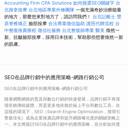
Accounting Firm CPA Solutions
如何挑選SEO關鍵字
台
北推拿按摩
台北地區專業外燴團隊
一個充滿奇妙治療能量
的地方，那麼您來對地方了，請訪問我們！
台北記帳士
豐
原脊椎矯正
臉部按摩
合法專業徵信協助
護照代辦流程
台
中整復推薦療程
徵信社服務
台北整復師專業
醫美
煥然一
新、抗皺臉部按摩，採用日本技術，幫助那些想要煥然一新
的肌膚。
SEO在品牌行銷中的應用策略-網路行銷公司
SEO在品牌行銷中的應用策略-網路行銷公司
隨著網際網路的普及與數位行銷的快速發展，品牌行銷不再僅
僅依賴傳統媒體，而是更多地依賴於線上平台和數位工具。在
這樣的環境下，SEO（Search Engine Optimization，搜尋引
擎最佳化）成為企業推廣品牌和提升網路曝光度的關鍵策略之
一。本文將探討SEO在品牌行銷中的應用策略，並分析如何透