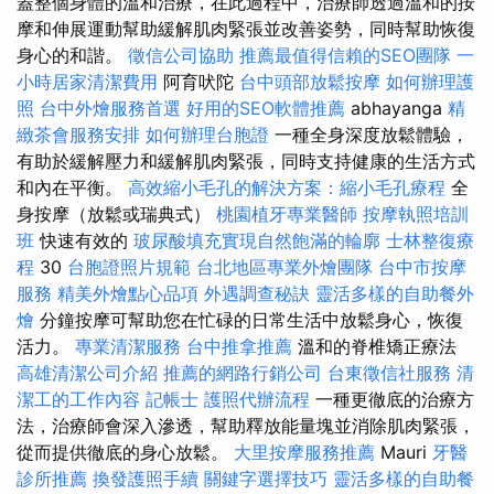
蓋整個身體的溫和治療，在此過程中，治療師透過溫和的按
摩和伸展運動幫助緩解肌肉緊張並改善姿勢，同時幫助恢復
身心的和諧。
徵信公司協助
推薦最值得信賴的SEO團隊
一
小時居家清潔費用
阿育吠陀
台中頭部放鬆按摩
如何辦理護
照
台中外燴服務首選
好用的SEO軟體推薦
abhayanga
精
緻茶會服務安排
如何辦理台胞證
一種全身深度放鬆體驗，
有助於緩解壓力和緩解肌肉緊張，同時支持健康的生活方式
和內在平衡。
高效縮小毛孔的解決方案：縮小毛孔療程
全
身按摩（放鬆或瑞典式）
桃園植牙專業醫師
按摩執照培訓
班
快速有效的
玻尿酸填充實現自然飽滿的輪廓
士林整復療
程
30
台胞證照片規範
台北地區專業外燴團隊
台中市按摩
服務
精美外燴點心品項
外遇調查秘訣
靈活多樣的自助餐外
燴
分鐘按摩可幫助您在忙碌的日常生活中放鬆身心，恢復
活力。
專業清潔服務
台中推拿推薦
溫和的脊椎矯正療法
高雄清潔公司介紹
推薦的網路行銷公司
台東徵信社服務
清
潔工的工作內容
記帳士
護照代辦流程
一種更徹底的治療方
法，治療師會深入滲透，幫助釋放能量塊並消除肌肉緊張，
從而提供徹底的身心放鬆。
大里按摩服務推薦
Mauri
牙醫
診所推薦
換發護照手續
關鍵字選擇技巧
靈活多樣的自助餐