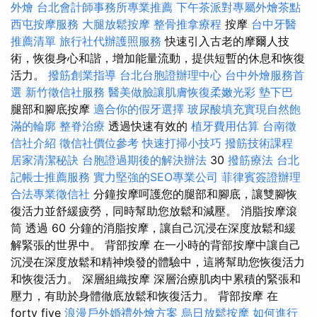
外燴
台北會計師事務所專業推薦
下午茶派對專屬外燴茶點
西屯按摩服務
大腿放鬆按摩
整骨推拿療程
按摩
台中牙醫
推薦清單
旅行社代辦護照服務
快速引入古老的摩爾人技
術，恢復身心和諧，增加能量流動，提供短暫的休息和恢復
活力。
撥筋創業指導
台北台胞證辦理中心
台中外燴服務首
選
新竹徵信社服務
醫美做臉讓肌膚恢復柔嫩光彩
墊下巴
腿部和腳底按摩
適合你的假牙選擇
玻尿酸填充實現自然飽
滿的輪廓
整脊治療
透過快速有效的
植牙費用估算
台南徵
信社介紹
徵信社價位參考
快速打掃小技巧
撥筋技術課程
居家清潔秘訣
台胞證過期後的解決辦法
30
撥筋療法
台北
記帳士推薦服務
實力堅強的SEO專業公司
菲律賓簽證辦理
合法專業徵信社
分鐘按摩呵護您的腿部和腳底，讓雙腳恢
復活力並舒緩疲勞，同時幫助您放鬆和減壓。 消脂按摩滾
筒 透過 60 分鐘的消脂按摩，讓自己沉浸在深度放鬆和緩
解緊張的世界中。 背部按摩 在一小時的背部按摩中讓自己
沉浸在深度放鬆和精神煥發的體驗中，這將幫助您恢復活力
和恢復活力。 深層組織按摩 深層治療肌肉中累積的緊張和
壓力，有助於身體徹底放鬆和恢復活力。 背部按摩 在
forty five
浪漫戶外婚禮外燴方案
烏日放鬆按摩
如何進行