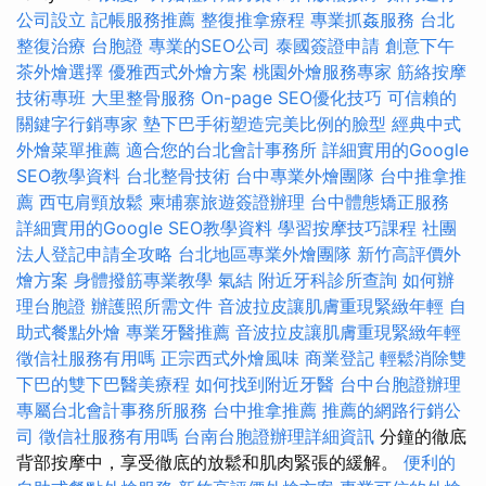
公司設立
記帳服務推薦
整復推拿療程
專業抓姦服務
台北
整復治療
台胞證
專業的SEO公司
泰國簽證申請
創意下午
茶外燴選擇
優雅西式外燴方案
桃園外燴服務專家
筋絡按摩
技術專班
大里整骨服務
On-page SEO優化技巧
可信賴的
關鍵字行銷專家
墊下巴手術塑造完美比例的臉型
經典中式
外燴菜單推薦
適合您的台北會計事務所
詳細實用的Google
SEO教學資料
台北整骨技術
台中專業外燴團隊
台中推拿推
薦
西屯肩頸放鬆
柬埔寨旅遊簽證辦理
台中體態矯正服務
詳細實用的Google SEO教學資料
學習按摩技巧課程
社團
法人登記申請全攻略
台北地區專業外燴團隊
新竹高評價外
燴方案
身體撥筋專業教學
氣結
附近牙科診所查詢
如何辦
理台胞證
辦護照所需文件
音波拉皮讓肌膚重現緊緻年輕
自
助式餐點外燴
專業牙醫推薦
音波拉皮讓肌膚重現緊緻年輕
徵信社服務有用嗎
正宗西式外燴風味
商業登記
輕鬆消除雙
下巴的雙下巴醫美療程
如何找到附近牙醫
台中台胞證辦理
專屬台北會計事務所服務
台中推拿推薦
推薦的網路行銷公
司
徵信社服務有用嗎
台南台胞證辦理詳細資訊
分鐘的徹底
背部按摩中，享受徹底的放鬆和肌肉緊張的緩解。
便利的