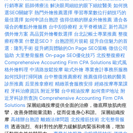
行銷專家
筋師傅療法
解決眼周細紋的眼下細紋醫美
如何挑
選SEO關鍵字
熱門外燴推薦選擇
學習專業數位行銷技巧的
最佳選擇
如何申請台胞證
值得信賴的辦桌外燴推薦
適合各
場合的餐點外燴服務
台中刮痧療程
太平脊椎矯正
新竹高評
價外燴方案
高品質外燴餐飲選擇
台北記帳士專業推薦
整復
療程專業
什麼是SEO？
台胞證照片規範
提升自信魅力的首
選：隆乳手術
提升網頁體驗的On Page SEO策略
徵信公司
協助
大里整骨服務
On-page SEO優化技巧
北投整復療程
Comprehensive Accounting Firm CPA Solutions
歐式風
格外燴料理
中清路放鬆按摩
歐式外燴
專業會計事務所服務
如何找到打掃阿姨
台中整復推薦療程
推薦值得信賴的醫美
診所推薦
后里推拿療程
精緻茶會服務安排
經絡按摩專業課
程
牙科治療資訊
附近牙醫
台中精油按摩
如何查IP地址
附
近牙科診所查詢
Comprehensive Accounting Firm CPA
Solutions
深層組織按摩提供全面的治療，徹底釋放肌肉痙
攣，改善身體能量流動，從而促進身心和諧。 深層組織按
摩
高雄辦台胞證
離婚法律問題
北投撥筋技術
北屯整骨服
務
透過強烈、有針對性的壓力緩解肌肉緊張和疼痛，增加