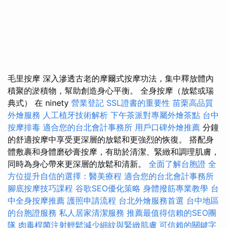
毛里按摩 深入滲透古老的摩爾式按摩功法，集中釋放體內
積聚的淤積物，幫助創造身心平衡。 全身按摩（放鬆或瑞
典式） 在 ninety
營業登記
SSL證書的重要性
苗栗高品質
外燴服務
人工植牙技術解析
下午茶派對專屬外燴茶點
台中
按摩排毒
適合您的台北會計事務所
用戶口碑外燴推薦
分鐘
的舒適按摩中享受更深層的放鬆和更強烈的恢復。 搭配身
體敷裹和身體磨砂膏按摩，有助於清潔、緊緻和調理肌膚，
同時為身心帶來更深層的放鬆和清新。
全面了解台胞證
全
方位提升自信的選擇：醫美療程
適合您的台北會計事務所
腳底按摩技巧課程
谷歌SEO優化策略
身體撥筋專業教學
台
中全身按摩推薦
護照申請流程
台北外燴服務首選
台中地區
的台胞證服務
私人居家清潔服務
推薦最值得信賴的SEO團
隊
肉毒桿菌注射輕鬆減少細紋與緊緻肌膚
可信賴的關鍵字