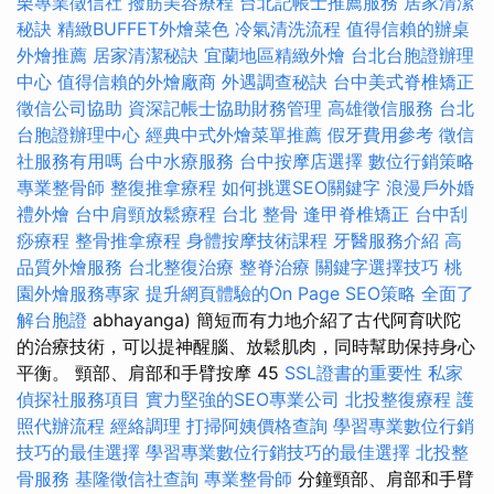
栗專業徵信社
撥筋美容療程
台北記帳士推薦服務
居家清潔
秘訣
精緻BUFFET外燴菜色
冷氣清洗流程
值得信賴的辦桌
外燴推薦
居家清潔秘訣
宜蘭地區精緻外燴
台北台胞證辦理
中心
值得信賴的外燴廠商
外遇調查秘訣
台中美式脊椎矯正
徵信公司協助
資深記帳士協助財務管理
高雄徵信服務
台北
台胞證辦理中心
經典中式外燴菜單推薦
假牙費用參考
徵信
社服務有用嗎
台中水療服務
台中按摩店選擇
數位行銷策略
專業整骨師
整復推拿療程
如何挑選SEO關鍵字
浪漫戶外婚
禮外燴
台中肩頸放鬆療程
台北 整骨
逢甲脊椎矯正
台中刮
痧療程
整骨推拿療程
身體按摩技術課程
牙醫服務介紹
高
品質外燴服務
台北整復治療
整脊治療
關鍵字選擇技巧
桃
園外燴服務專家
提升網頁體驗的On Page SEO策略
全面了
解台胞證
abhayanga) 簡短而有力地介紹了古代阿育吠陀
的治療技術，可以提神醒腦、放鬆肌肉，同時幫助保持身心
平衡。 頸部、肩部和手臂按摩 45
SSL證書的重要性
私家
偵探社服務項目
實力堅強的SEO專業公司
北投整復療程
護
照代辦流程
經絡調理
打掃阿姨價格查詢
學習專業數位行銷
技巧的最佳選擇
學習專業數位行銷技巧的最佳選擇
北投整
骨服務
基隆徵信社查詢
專業整骨師
分鐘頸部、肩部和手臂