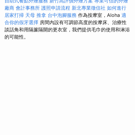
自助式餐點外燴服務
新竹高評價外燴方案
專業可信的外燴
廠商
會計事務所
護照申請流程
新北專業徵信社
如何進行
居家打掃
天母 推拿
台中泡腳服務
作為按摩室，Aloha
適
合你的假牙選擇
房間內設有可調節高度的按摩床、治療性
談話角和用隔簾隔開的更衣室，我們提供毛巾的使用和淋浴
的可能性。