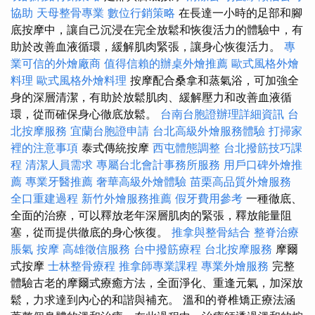
協助
天母整骨專業
數位行銷策略
在長達一小時的足部和腳
底按摩中，讓自己沉浸在完全放鬆和恢復活力的體驗中，有
助於改善血液循環，緩解肌肉緊張，讓身心恢復活力。
專
業可信的外燴廠商
值得信賴的辦桌外燴推薦
歐式風格外燴
料理
歐式風格外燴料理
按摩配合桑拿和蒸氣浴，可加強全
身的深層清潔，有助於放鬆肌肉、緩解壓力和改善血液循
環，從而確保身心徹底放鬆。
台南台胞證辦理詳細資訊
台
北按摩服務
宜蘭台胞證申請
台北高級外燴服務體驗
打掃家
裡的注意事項
泰式傳統按摩
西屯體態調整
台北撥筋技巧課
程
清潔人員需求
專屬台北會計事務所服務
用戶口碑外燴推
薦
專業牙醫推薦
奢華高級外燴體驗
苗栗高品質外燴服務
全口重建過程
新竹外燴服務推薦
假牙費用參考
一種徹底、
全面的治療，可以釋放老年深層肌肉的緊張，釋放能量阻
塞，從而提供徹底的身心恢復。
推拿與整骨結合
整脊治療
脹氣 按摩
高雄徵信服務
台中撥筋療程
台北按摩服務
摩爾
式按摩
士林整骨療程
推拿師專業課程
專業外燴服務
完整
體驗古老的摩爾式療癒方法，全面淨化、重逢元氣，加深放
鬆，力求達到內心的和諧與補充。 溫和的脊椎矯正療法涵