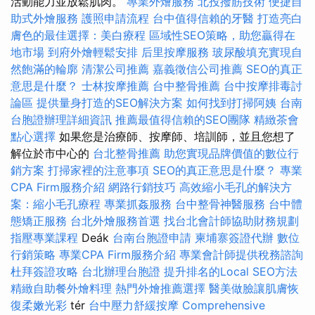
活動能力並放鬆肌肉。
專業外燴服務
北投撥筋技術
便捷自
助式外燴服務
護照申請流程
台中值得信賴的牙醫
打造亮白
膚色的最佳選擇：美白療程
區域性SEO策略，助您贏得在
地市場
到府外燴輕鬆安排
后里按摩服務
玻尿酸填充實現自
然飽滿的輪廓
清潔公司推薦
嘉義徵信公司推薦
SEO的真正
意思是什麼？
士林按摩推薦
台中整骨推薦
台中按摩排毒討
論區
提供量身打造的SEO解決方案
如何找到打掃阿姨
台南
台胞證辦理詳細資訊
推薦最值得信賴的SEO團隊
精緻茶會
點心選擇
如果您是治療師、按摩師、培訓師，並且您想了
解位於市中心的
台北整骨推薦
助您實現品牌價值的數位行
銷方案
打掃家裡的注意事項
SEO的真正意思是什麼？
專業
CPA Firm服務介紹
網路行銷技巧
高效縮小毛孔的解決方
案：縮小毛孔療程
專業抓姦服務
台中整骨神醫服務
台中體
態矯正服務
台北外燴服務首選
找台北會計師協助財務規劃
指壓專業課程
Deák
台南台胞證申請
柬埔寨簽證代辦
數位
行銷策略
專業CPA Firm服務介紹
專業會計師提供稅務諮詢
杜拜簽證攻略
台北辦理台胞證
提升排名的Local SEO方法
精緻自助餐外燴料理
熱門外燴推薦選擇
醫美做臉讓肌膚恢
復柔嫩光彩
tér
台中壓力舒緩按摩
Comprehensive