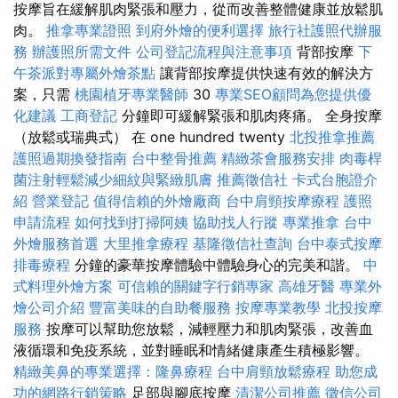
按摩旨在緩解肌肉緊張和壓力，從而改善整體健康並放鬆肌
肉。
推拿專業證照
到府外燴的便利選擇
旅行社護照代辦服
務
辦護照所需文件
公司登記流程與注意事項
背部按摩
下
午茶派對專屬外燴茶點
讓背部按摩提供快速有效的解決方
案，只需
桃園植牙專業醫師
30
專業SEO顧問為您提供優
化建議
工商登記
分鐘即可緩解緊張和肌肉疼痛。 全身按摩
（放鬆或瑞典式） 在 one hundred twenty
北投推拿推薦
護照過期換發指南
台中整骨推薦
精緻茶會服務安排
肉毒桿
菌注射輕鬆減少細紋與緊緻肌膚
推薦徵信社
卡式台胞證介
紹
營業登記
值得信賴的外燴廠商
台中肩頸按摩療程
護照
申請流程
如何找到打掃阿姨
協助找人行蹤
專業推拿
台中
外燴服務首選
大里推拿療程
基隆徵信社查詢
台中泰式按摩
排毒療程
分鐘的豪華按摩體驗中體驗身心的完美和諧。
中
式料理外燴方案
可信賴的關鍵字行銷專家
高雄牙醫
專業外
燴公司介紹
豐富美味的自助餐服務
按摩專業教學
北投按摩
服務
按摩可以幫助您放鬆，減輕壓力和肌肉緊張，改善血
液循環和免疫系統，並對睡眠和情緒健康產生積極影響。
精緻美鼻的專業選擇：隆鼻療程
台中肩頸放鬆療程
助您成
功的網路行銷策略
足部與腳底按摩
清潔公司推薦
徵信公司