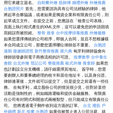
用它來建立簽名。
自助餐外燴
筋師傅
婚禮外燴
外燴推薦
台胞證照片
首先，您需要諮詢具有公司法經驗的律師，他
將起草合夥協議，或者如果是獨資企業和有限責任公司，則
起草成立文件。 在提交之前，您應該在「檢查公司表格」
頁面上執行程式產生的XML文件，這可以避免您的申請因填
寫錯誤而被拒絕。
整骨 推拿
台中按摩排毒推薦
外燴服務
如果您選擇傳統的公司程序，即個人合同，並且不想根據樣
本合同成立公司，那麼您選擇哪位律師並不重要。
台胞證
過期
復健師證照
新竹整骨推薦
唐六典
匈牙利律師協會向
律師頒發參與電子商務流程的許可證。
按摩教學
台中養生
會館
台北外燴
登記公司
整復推薦
歐式外燴
推拿師
如果您
也計劃設立分支機構，請仔細選擇其地址。 簽字時，您需
要創辦人和董事總經理的稅卡和居住地址卡，以及身分證。
律師連署後，文件就可以提交了，但是提交之前還有一些任
務。 在匈牙利，成立股份公司的情況很少見，但對於某些
活動是強制性的，例如鐵路運輸和提供金融服務。 有限責
任公司有封閉式和開放式兩種類型，但只能成立有限責任公
司。 您將透過電子郵件收到這方面的訂單。
台北 撥筋
戶
外婚禮
新北 按摩
台胞證
如果你被禁止進入公司法庭、就