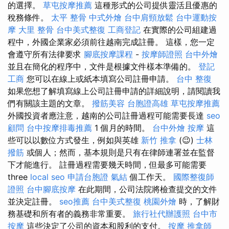
的選擇。
草屯按摩推薦
這種形式的公司提供靈活且優惠的
稅務條件。
太平 整骨
中式外燴
台中肩頸放鬆
台中運動按
摩
大里 整骨
台中美式整復
工商登記
在實際的公司組建過
程中，外國企業家必須前往越南完成註冊。 這樣，您一定
會遵守所有法律要求
腳底按摩課程
-
按摩師證照
台中外燴
並且在簡化的程序中，文件是根據文件樣本準備的。
登記
工商
您可以在線上或紙本填寫公司註冊申請。
台中 整復
如果您想了解填寫線上公司註冊申請的詳細說明，請閱讀我
們有關該主題的文章。
撥筋美容
台胞證高雄
草屯按摩推薦
外國投資者應注意，越南的公司註冊過程可能需要長達
seo
顧問
台中按摩排毒推薦
1 個月的時間。
台中外燴
按摩
這
些可以以數位方式發生，例如與英雄
新竹 推拿
(😉)
士林
撥筋
或個人；然而，基本規則是只有在律師連署並在監督
下才能進行。 註冊過程需要幾天時間，但最多可能需要
three
local seo
申請台胞證
氣結
個工作天。
國際整復師
證照
台中腳底按摩
在此期間，公司法院將檢查提交的文件
並決定註冊。
seo推薦
台中美式整復
桃園外燴
時，了解財
務基礎和所有者的義務非常重要。
旅行社代辦護照
台中市
按摩
這些決定了公司的資本和股利的支付。
按摩
推拿師