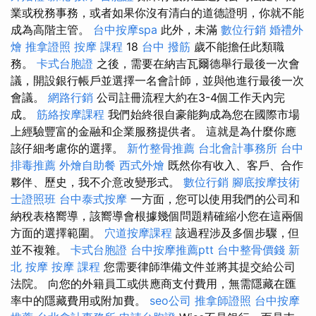
業或稅務事務，或者如果你沒有清白的道德證明，你就不能
成為高階主管。
台中按摩spa
此外，未滿
數位行銷
婚禮外
燴
推拿證照
按摩 課程
18
台中 撥筋
歲不能擔任此類職
務。
卡式台胞證
之後，需要在納吉瓦爾德舉行最後一次會
議，開設銀行帳戶並選擇一名會計師，並與他進行最後一次
會議。
網路行銷
公司註冊流程大約在3-4個工作天內完
成。
筋絡按摩課程
我們始終很自豪能夠成為您在國際市場
上經驗豐富的金融和企業服務提供者。 這就是為什麼你應
該仔細考慮你的選擇。
新竹整骨推薦
台北會計事務所
台中
排毒推薦
外燴自助餐
西式外燴
既然你有收入、客戶、合作
夥伴、歷史，我不介意改變形式。
數位行銷
腳底按摩技術
士證照班
台中泰式按摩
一方面，您可以使用我們的公司和
納稅表格嚮導，該嚮導會根據幾個問題精確縮小您在這兩個
方面的選擇範圍。
穴道按摩課程
該過程涉及多個步驟，但
並不複雜。
卡式台胞證
台中按摩推薦ptt
台中整骨價錢
新
北 按摩
按摩 課程
您需要律師準備文件並將其提交給公司
法院。 向您的外籍員工或供應商支付費用，無需隱藏在匯
率中的隱藏費用或附加費。
seo公司
推拿師證照
台中按摩