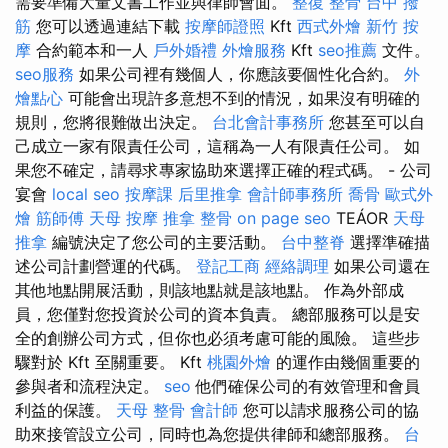
需要準備大量文書工作並與律師會面。
整復 整骨
台中 撥
筋
您可以透過連結下載
按摩師證照
Kft
西式外燴
新竹 按
摩
合約範本和一人
戶外婚禮
外燴服務
Kft
seo推薦
文件。
seo服務
如果公司裡有幾個人，你應該要個性化合約。
外
燴點心
可能會出現許多意想不到的情況，如果沒有明確的
規則，您將很難做出決定。
台北會計事務所
您甚至可以自
己成立一家有限責任公司，這稱為一人有限責任公司。 如
果您不確定，請尋求專家協助來選擇正確的程式碼。 - 公司
宴會
local seo
按摩課
后里推拿
會計師事務所
喬骨
歐式外
燴
筋師傅
天母 按摩
推拿 整骨
on page seo
TEÁOR
天母
推拿
編號決定了您公司的主要活動。
台中整脊
選擇準確描
述公司計劃營運的代碼。
登記工商
經絡調理
如果公司還在
其他地點開展活動，則該地點就是該地點。 作為外部成
員，您僅對您投資於公司的資本負責。 總部服務可以是安
全的創辦公司方式，但你也必須考慮可能的風險。 這些步
驟對於 Kft 至關重要。 Kft
桃園外燴
的運作由幾個重要的
參與者和流程決定。
seo
他們確保公司的有效管理和會員
利益的保護。
天母 整骨
會計師
您可以請求服務公司的協
助來接管設立公司，同時也為您提供律師和總部服務。
台