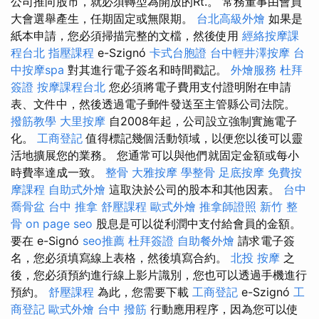
公司推向股市，就必須轉型為開放的Rt.。 常務董事由會員
大會選舉產生，任期固定或無限期。
台北高級外燴
如果是
紙本申請，您必須掃描完整的文檔，然後使用
經絡按摩課
程台北
指壓課程
e-Szignó
卡式台胞證
台中輕井澤按摩
台
中按摩spa
對其進行電子簽名和時間戳記。
外燴服務
杜拜
簽證
按摩課程台北
您必須將電子費用支付證明附在申請
表、文件中，然後透過電子郵件發送至主管縣公司法院。
撥筋教學
大里按摩
自2008年起，公司設立強制實施電子
化。
工商登記
值得標記幾個活動領域，以便您以後可以靈
活地擴展您的業務。 您通常可以與他們就固定金額或每小
時費率達成一致。
整骨
大雅按摩
學整骨
足底按摩
免費按
摩課程
自助式外燴
這取決於公司的股本和其他因素。
台中
喬骨盆
台中 推拿
舒壓課程
歐式外燴
推拿師證照
新竹 整
骨
on page seo
股息是可以從利潤中支付給會員的金額。
要在 e-Signó
seo推薦
杜拜簽證
自助餐外燴
請求電子簽
名，您必須填寫線上表格，然後填寫合約。
北投 按摩
之
後，您必須預約進行線上影片識別，您也可以透過手機進行
預約。
舒壓課程
為此，您需要下載
工商登記
e-Szignó
工
商登記
歐式外燴
台中 撥筋
行動應用程序，因為您可以使