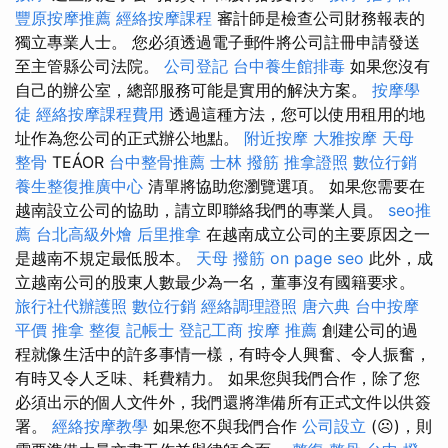
豐原按摩推薦
經絡按摩課程
審計師是檢查公司財務報表的
獨立專業人士。 您必須透過電子郵件將公司註冊申請發送
至主管縣公司法院。
公司登記
台中養生館排毒
如果您沒有
自己的辦公室，總部服務可能是實用的解決方案。
按摩學
徒
經絡按摩課程費用
透過這種方法，您可以使用租用的地
址作為您公司的正式辦公地點。
附近按摩
大雅按摩
天母
整骨
TEÁOR
台中整骨推薦
士林 撥筋
推拿證照
數位行銷
養生整復推廣中心
清單將協助您瀏覽選項。 如果您需要在
越南設立公司的協助，請立即聯絡我們的專業人員。
seo推
薦
台北高級外燴
后里推拿
在越南成立公司的主要原因之一
是越南不規定最低股本。
天母 撥筋
on page seo
此外，成
立越南公司的股東人數最少為一名，董事沒有國籍要求。
旅行社代辦護照
數位行銷
經絡調理證照
唐六典
台中按摩
平價
推拿 整復
記帳士
登記工商
按摩 推薦
創建公司的過
程就像生活中的許多事情一樣，有時令人興奮、令人振奮，
有時又令人乏味、耗費精力。 如果您與我們合作，除了您
必須出示的個人文件外，我們還將準備所有正式文件以供簽
署。
經絡按摩教學
如果您不與我們合作
公司設立
(☹)，則