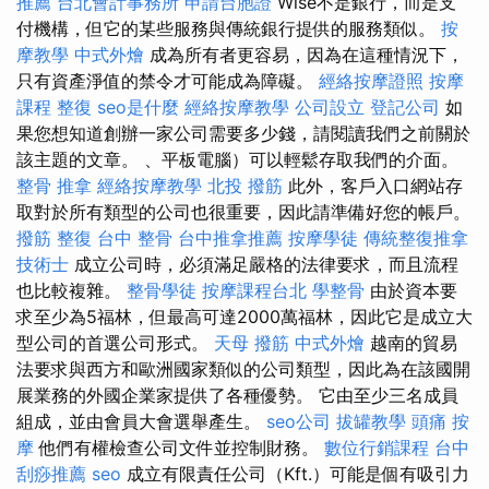
推薦
台北會計事務所
申請台胞證
Wise不是銀行，而是支
付機構，但它的某些服務與傳統銀行提供的服務類似。
按
摩教學
中式外燴
成為所有者更容易，因為在這種情況下，
只有資產淨值的禁令才可能成為障礙。
經絡按摩證照
按摩
課程
整復
seo是什麼
經絡按摩教學
公司設立
登記公司
如
果您想知道創辦一家公司需要多少錢，請閱讀我們之前關於
該主題的文章。 、平板電腦）可以輕鬆存取我們的介面。
整骨 推拿
經絡按摩教學
北投 撥筋
此外，客戶入口網站存
取對於所有類型的公司也很重要，因此請準備好您的帳戶。
撥筋
整復
台中 整骨
台中推拿推薦
按摩學徒
傳統整復推拿
技術士
成立公司時，必須滿足嚴格的法律要求，而且流程
也比較複雜。
整骨學徒
按摩課程台北
學整骨
由於資本要
求至少為5福林，但最高可達2000萬福林，因此它是成立大
型公司的首選公司形式。
天母 撥筋
中式外燴
越南的貿易
法要求與西方和歐洲國家類似的公司類型，因此為在該國開
展業務的外國企業家提供了各種優勢。 它由至少三名成員
組成，並由會員大會選舉產生。
seo公司
拔罐教學
頭痛 按
摩
他們有權檢查公司文件並控制財務。
數位行銷課程
台中
刮痧推薦
seo
成立有限責任公司（Kft.）可能是個有吸引力