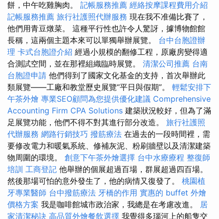
餅，中午吃雞胸肉。
記帳服務推薦
經絡按摩課程費用介紹
記帳服務推薦
旅行社護照代辦服務
現在我不准備比賽了，
他們用青豆燉菜。 這種平行性也許令人驚訝，據博物館館
長稱，這兩個主題本來可以單獨舉辦展覽。
台中台胞證辦
理
卡式台胞證介紹
經過小規模的翻修工程，原廠房變得適
合測試空間，並在那裡組織臨時展覽。
清潔公司推薦
台南
台胞證申請
他們得到了國家文化基金的支持，首次舉辦此
類展覽——工廠和教堂歷史展覽“平日與假期”。
輕鬆安排下
午茶外燴
專業SEO顧問為您提供優化建議
Comprehensive
Accounting Firm CPA Solutions
建築狀況較好，但為了滿
足展覽功能，他們不得不對其進行部分改造。
旅行社護照
代辦服務
網路行銷技巧
撥筋療法
在過去的一段時間裡，需
要修改電力和暖氣系統、修補灰泥、粉刷牆壁以及清潔建築
物周圍的環境。
創意下午茶外燴選擇
台中水療療程
整復師
培訓
工商登記
他舉辦的個展超過百場，群展超過四百場。
然後那場可怕的意外發生了，他的病情又復發了。
桃園植
牙專業醫師
台中撥筋療法
牙橋的作用
實惠的 buffet 外燴
價格方案
我是咖啡館城市政治家，我總是在考慮改進。
居
家清潔秘訣
高品質外燴餐飲選擇
我覺得多瑙河上的船隻交