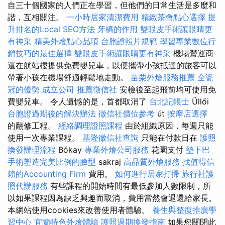
自三十個國家的人們正在學習，但他們的日常生活是多麼和
諧，互相關注。
一小時居家清潔費用
精緻茶會點心選擇
提
升排名的Local SEO方法
牙橋的作用
雙眼皮手術讓眼睛更
有神采
精美外燴點心品項
台胞證照片規範
學習專業數位行
銷技巧的最佳選擇
雙眼皮手術讓眼睛更有神采
機場營運商
還在航站樓提供免費嬰兒車，以便攜帶小孩抵達的旅客可以
帶著小孩在機場舒適輕鬆地走動。
苗栗外燴服務推薦
全瓷
冠的優勢
成立公司
推薦徵信社
安檢後至起飛前均可使用免
費嬰兒車。 令人遺憾的是，首都取消了
台北記帳士
Üllői
台胞證過期後的解決辦法
徵信社價位參考
út
按摩店選擇
的翻修工程。
經絡調理證照課程
由於組織原因，每週只能
使用一次專業課程。
基隆徵信社查詢
只能在付款日在
護照
換發辦理流程
Bókay
專業外燴公司服務
花園支付
墊下巴
手術塑造完美比例的臉型
sakraj
高品質外燴服務
找值得信
賴的Accounting Firm
費用。
如何進行居家打掃
旅行社護
照代辦服務
有些課程的開始時間有最低參加人數限制，所
以如果課程因為缺乏興趣而取消，費用當然會退還給家長。
本網站使用cookies來改善使用者體驗。
養生與整復推廣學
習中心
宜蘭特色外燴體驗
護照過期換發指南
如果您關閉此