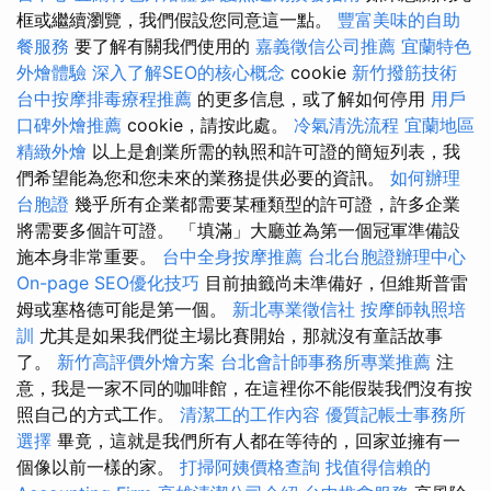
框或繼續瀏覽，我們假設您同意這一點。
豐富美味的自助
餐服務
要了解有關我們使用的
嘉義徵信公司推薦
宜蘭特色
外燴體驗
深入了解SEO的核心概念
cookie
新竹撥筋技術
台中按摩排毒療程推薦
的更多信息，或了解如何停用
用戶
口碑外燴推薦
cookie，請按此處。
冷氣清洗流程
宜蘭地區
精緻外燴
以上是創業所需的執照和許可證的簡短列表，我
們希望能為您和您未來的業務提供必要的資訊。
如何辦理
台胞證
幾乎所有企業都需要某種類型的許可證，許多企業
將需要多個許可證。 「填滿」大廳並為第一個冠軍準備設
施本身非常重要。
台中全身按摩推薦
台北台胞證辦理中心
On-page SEO優化技巧
目前抽籤尚未準備好，但維斯普雷
姆或塞格德可能是第一個。
新北專業徵信社
按摩師執照培
訓
尤其是如果我們從主場比賽開始，那就沒有童話故事
了。
新竹高評價外燴方案
台北會計師事務所專業推薦
注
意，我是一家不同的咖啡館，在這裡你不能假裝我們沒有按
照自己的方式工作。
清潔工的工作內容
優質記帳士事務所
選擇
畢竟，這就是我們所有人都在等待的，回家並擁有一
個像以前一樣的家。
打掃阿姨價格查詢
找值得信賴的