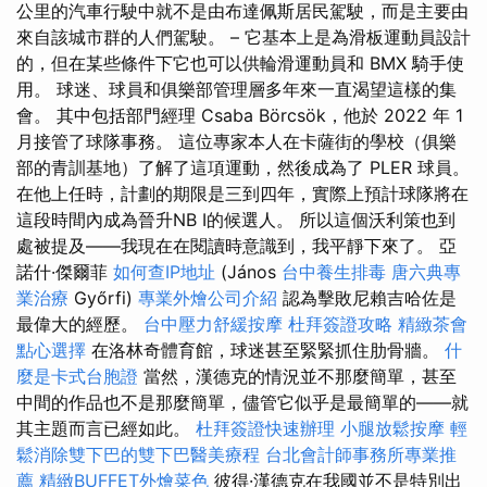
公里的汽車行駛中就不是由布達佩斯居民駕駛，而是主要由
來自該城市群的人們駕駛。 – 它基本上是為滑板運動員設計
的，但在某些條件下它也可以供輪滑運動員和 BMX 騎手使
用。 球迷、球員和俱樂部管理層多年來一直渴望這樣的集
會。 其中包括部門經理 Csaba Börcsök，他於 2022 年 1
月接管了球隊事務。 這位專家本人在卡薩街的學校（俱樂
部的青訓基地）了解了這項運動，然後成為了 PLER 球員。
在他上任時，計劃的期限是三到四年，實際上預計球隊將在
這段時間內成為晉升NB I的候選人。 所以這個沃利策也到
處被提及——我現在在閱讀時意識到，我平靜下來了。 亞
諾什·傑爾菲
如何查IP地址
(János
台中養生排毒
唐六典專
業治療
Győrfi)
專業外燴公司介紹
認為擊敗尼賴吉哈佐是
最偉大的經歷。
台中壓力舒緩按摩
杜拜簽證攻略
精緻茶會
點心選擇
在洛林奇體育館，球迷甚至緊緊抓住肋骨牆。
什
麼是卡式台胞證
當然，漢德克的情況並不那麼簡單，甚至
中間的作品也不是那麼簡單，儘管它似乎是最簡單的——就
其主題而言已經如此。
杜拜簽證快速辦理
小腿放鬆按摩
輕
鬆消除雙下巴的雙下巴醫美療程
台北會計師事務所專業推
薦
精緻BUFFET外燴菜色
彼得·漢德克在我國並不是特別出