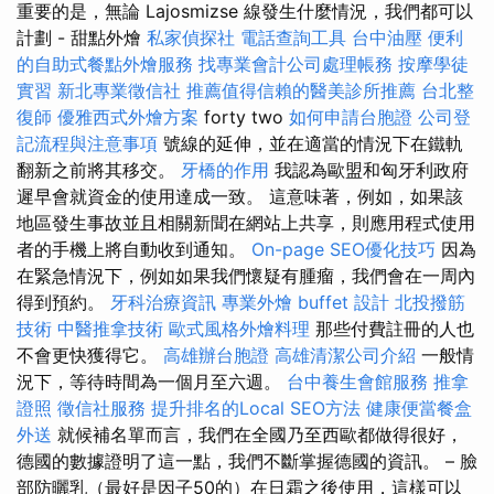
重要的是，無論 Lajosmizse 線發生什麼情況，我們都可以
計劃 - 甜點外燴
私家偵探社
電話查詢工具
台中油壓
便利
的自助式餐點外燴服務
找專業會計公司處理帳務
按摩學徒
實習
新北專業徵信社
推薦值得信賴的醫美診所推薦
台北整
復師
優雅西式外燴方案
forty two
如何申請台胞證
公司登
記流程與注意事項
號線的延伸，並在適當的情況下在鐵軌
翻新之前將其移交。
牙橋的作用
我認為歐盟和匈牙利政府
遲早會就資金的使用達成一致。 這意味著，例如，如果該
地區發生事故並且相關新聞在網站上共享，則應用程式使用
者的手機上將自動收到通知。
On-page SEO優化技巧
因為
在緊急情況下，例如如果我們懷疑有腫瘤，我們會在一周內
得到預約。
牙科治療資訊
專業外燴 buffet 設計
北投撥筋
技術
中醫推拿技術
歐式風格外燴料理
那些付費註冊的人也
不會更快獲得它。
高雄辦台胞證
高雄清潔公司介紹
一般情
況下，等待時間為一個月至六週。
台中養生會館服務
推拿
證照
徵信社服務
提升排名的Local SEO方法
健康便當餐盒
外送
就候補名單而言，我們在全國乃至西歐都做得很好，
德國的數據證明了這一點，我們不斷掌握德國的資訊。 – 臉
部防曬乳（最好是因子50的）在日霜之後使用，這樣可以