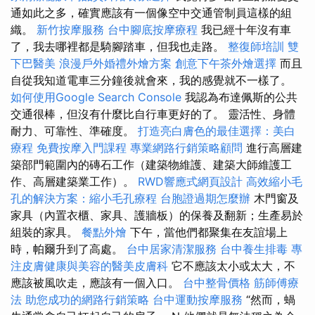
通如此之多，確實應該有一個像空中交通管制員這樣的組
織。
新竹按摩服務
台中腳底按摩療程
我已經十年沒有車
了，我去哪裡都是騎腳踏車，但我也走路。
整復師培訓
雙
下巴醫美
浪漫戶外婚禮外燴方案
創意下午茶外燴選擇
而且
自從我知道電車三分鐘後就會來，我的感覺就不一樣了。
如何使用Google Search Console
我認為布達佩斯的公共
交通很棒，但沒有什麼比自行車更好的了。 靈活性、身體
耐力、可靠性、準確度。
打造亮白膚色的最佳選擇：美白
療程
免費按摩入門課程
專業網路行銷策略顧問
進行高層建
築部門範圍內的磚石工作（建築物維護、建築大師維護工
作、高層建築業工作）。
RWD響應式網頁設計
高效縮小毛
孔的解決方案：縮小毛孔療程
台胞證過期怎麼辦
木門窗及
家具（內置衣櫃、家具、護牆板）的保養及翻新；生產易於
組裝的家具。
餐點外燴
下午，當他們都聚集在友誼場上
時，帕爾升到了高處。
台中居家清潔服務
台中養生排毒
專
注皮膚健康與美容的醫美皮膚科
它不應該太小或太大，不
應該被風吹走，應該有一個入口。
台中整骨價格
筋師傅療
法
助您成功的網路行銷策略
台中運動按摩服務
“然而，蝸