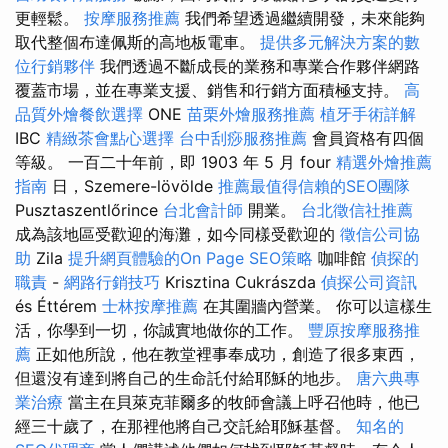
更輕鬆。
按摩服務推薦
我們希望透過繼續開發，未來能夠
取代整個布達佩斯的高地板電車。
提供多元解決方案的數
位行銷夥伴
我們透過不斷成長的業務和專業合作夥伴網路
覆蓋市場，並在專業支援、銷售和行銷方面積極支持。
高
品質外燴餐飲選擇
ONE
苗栗外燴服務推薦
植牙手術詳解
IBC
精緻茶會點心選擇
台中刮痧服務推薦
會員資格有四個
等級。 一百二十年前，即 1903 年 5 月 four
精選外燴推薦
指南
日，Szemere-lövölde
推薦最值得信賴的SEO團隊
Pusztaszentlőrince
台北會計師
開業。
台北徵信社推薦
成為該地區受歡迎的海灘，如今同樣受歡迎的
徵信公司協
助
Zila
提升網頁體驗的On Page SEO策略
咖啡館
偵探的
職責
-
網路行銷技巧
Krisztina Cukrászda
偵探公司資訊
és Éttérem
士林按摩推薦
在其圍牆內營業。 你可以這樣生
活，你學到一切，你誠實地做你的工作。
豐原按摩服務推
薦
正如他所說，他在教堂裡事奉成功，創造了很多東西，
但還沒有達到將自己的生命託付給耶穌的地步。
唐六典專
業治療
當主在貝萊克菲爾多的牧師會議上呼召他時，他已
經三十歲了，在那裡他將自己交託給耶穌基督。
知名的