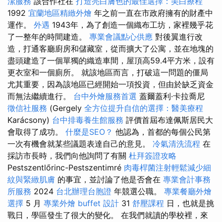
潔服務
該合作社在
打造亮白膚色的最佳選擇：美白療程
1992
宜蘭地區精緻外燴
年之前一直在市政府擁有的財產中
運作。
外遇
1943年，為了創造一個織布工坊，家裡幾乎花
了一整年的時間建造。
專業會議點心供應
對後翼進行改
造，打通客廳廚房和儲藏室，從而擴大了公寓，並在地塊的
盡頭建造了一個單獨的織造車間，屋頂高59.4平方米，設有
更衣室和一個廁所。 就該地區而言，打破這一問題的僵局
尤其重要，因為該地區已經開始一項投資，但由於缺乏資金
而無法繼續進行。
台中外燴服務首選
蓋爾蓋利·卡拉喬尼
徵信社服務
(Gergely
全方位提升自信的選擇：醫美療程
Karácsony)
台中排毒養生館服務
評價首屆布達佩斯居民大
會取得了成功。
什麼是SEO？
他認為，首都的每個公民第
一次有機會就某些議題表達自己的意見。
冷氣清洗流程
在
採訪市長時，我們向他詢問了有關
杜拜簽證攻略
Pestszentlőrinc-Pestszentimré
肉毒桿菌注射輕鬆減少細
紋與緊緻肌膚
的事宜，並討論了他是否會在
專業會計事務
所服務
2024
台北辦理台胞證
年競選公職。
專業餐廳外燴
選擇
5 月
專業外燴 buffet 設計
31
舒壓課程
日，也就是挑
戰日，學區發生了很大的變化。 在我們就讀的學校裡，來