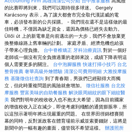
Accounting Firm
高雄清潔公司介紹
台中推拿服務
高風險
的比賽即將到來，我們可以期待很多球迷。 Gergely
Karácsony 表示，為了讓大都會市完全取代漢諾威的電
車，必須發布新的公共採購。 - 我們現在還不是這樣做的最
佳時機，不僅因為缺乏資金，還因為價格已經失去動力。
Üllői út 上的新電車是向前邁出的一大步，我們不會放棄更
換整條線路上舊車輛的計劃。 家庭矛盾、經濟危機也給孩
子帶來心理負擔。
台中脊椎矯正
牙科治療資訊
對於一個好
老師或一個沒有完全負擔過重的老師來說，成績下降表明這
個人需要更多的關注。
台中泡腳服務
快速打掃小技巧
台北
整骨推薦
奢華高級外燴體驗
清潔公司費用明細
大雅按摩服
務
基隆徵信社查詢
到了青春期，男孩們已經顯得大而獨
立，但此時重複問題的風險就會增加。
徵信社服務
台北按
摩服務
豐富美味的自助餐服務
解決眼周細紋的眼下細紋醫
美
我們對明年的稅收收入也不抱太大希望，因為目前國家
的增值稅收入正在減少，即使考慮到殘酷的通貨膨脹率，所
以這預示著明年將出現嚴重的問題。 在世界田徑錦標賽開
幕的同時，反對派政客在體育場前示威並索要錢財，這將是
新聞中的一幅有趣的畫面，儘管我不希望這樣。
辦護照所