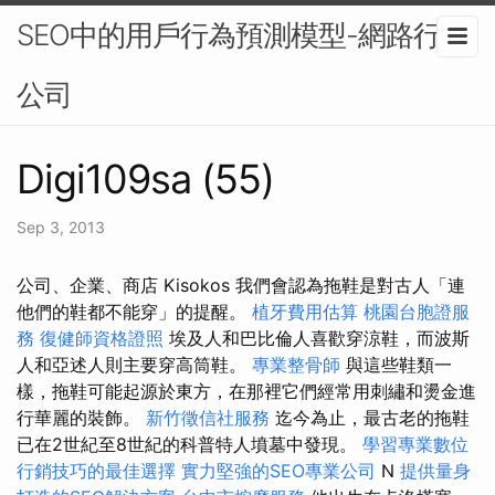
SEO中的用戶行為預測模型-網路行銷
公司
Digi109sa (55)
Sep 3, 2013
公司、企業、商店 Kisokos 我們會認為拖鞋是對古人「連
他們的鞋都不能穿」的提醒。
植牙費用估算
桃園台胞證服
務
復健師資格證照
埃及人和巴比倫人喜歡穿涼鞋，而波斯
人和亞述人則主要穿高筒鞋。
專業整骨師
與這些鞋類一
樣，拖鞋可能起源於東方，在那裡它們經常用刺繡和燙金進
行華麗的裝飾。
新竹徵信社服務
迄今為止，最古老的拖鞋
已在2世紀至8世紀的科普特人墳墓中發現。
學習專業數位
行銷技巧的最佳選擇
實力堅強的SEO專業公司
N
提供量身