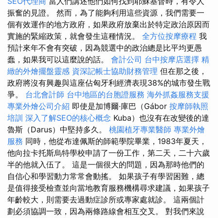
SEO代理商
當人們講述他們如何找到耶穌基督時，有令人
振奮的見證。 然而，為了能夠利用這些資源，我們需要一
個有效運作的地方政府，如果政府放棄出於特定政治原因而
實施的緊縮政策，就會發生這種情況。
全方位按摩療程
我
預計來年不會有突破，因為競選中的政治總是比平均更愚
蠢，如果我可以這麼說的話。
會計公司
台中按摩店選擇
精
緻的外燴擺盤靈感
資深記帳士協助財務管理
但在那之後，
政府將沒有興趣與這座佔匈牙利經濟表現38%的城市發生戰
爭。
台北會計師
台中地區的台胞證服務
海外抓姦服務支援
專業外燴公司介紹
即使是加博爾·庫巴（Gábor
按摩師執照
培訓
深入了解SEO的核心概念
Kuba）也沒有在改變後的達
魯斯（Darus）中堅持多久。
桃園植牙專業醫師
專業外燴
服務
同時，他從布達佩斯的師範學院畢業，1983年夏天，
他向拉卡托斯烏特學校申請了一份工作，第二天，二十六歲
半的他就入伍了。 這是一個很大的問題，因為那時他們的
自信心和學習動力常常會動搖。 如果孩子有學習困難，總
是值得接受檢查並向當地教育服務機構尋求建議，如果孩子
年齡較大，則需要去過動症診所或專家處就診。 這兩個計
劃必須協調一致，因為兩條路線會相互交叉。 對我們來說