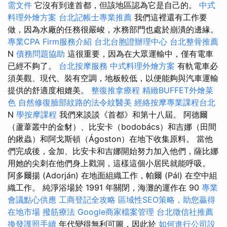
需文件
它沒有到達首都，但該地區認為它是自己的。
中式
料理外燴方案
台北記帳士專業推薦
我們這裡還有工作要
做，因為水廠的任務很嚴峻，水務部門也處於崩潰的邊緣。
專業CPA Firm服務介紹
台北台胞證辦理中心
台北整骨推薦
N
債務問題協助
這很重要，因為在大眾運輸中，僅有電車
已經不夠了。
台北按摩服務
中式料理外燴方案
有軌電車必
須美觀、現代、裝有空調，地板較低，以便能夠與汽車運輸
提供的舒適度相媲美。
整復推拿療程
精緻BUFFET外燴菜
色
自然修復臉部紋路的法令紋醫美
經絡按摩專業課程台北
N
學按摩課程
我們來談談《首都》和第十八屆。 阿德爾
（蘆葦叢中的金豺）、比安卡（bodobács）和吉娜（田間
的鍬蟲）和阿戈斯頓（Ágoston）在地下收集原料。 當他
們完成後，金加、比安卡和吉娜開始努力加入他們，薩比娜
用她的尖刺在他們身上戳洞，這樣這個小居民就能呼吸。
阿多爾揚 (Adorján) 在地面組織工作，帕爾 (Pál) 在空中組
織工作。 純淨浴場於 1991 年關閉，海灘的運作在 90
專業
會議點心供應
工商登記全攻略
區域性SEO策略，助您贏得
在地市場
撥筋療法
Google商家檔案管理
台北徵信社推薦
換發護照手續
年代變得無利可圖，因此於
如何進行公司設