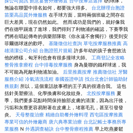
探公司資訊
創意宴會外燴佈置
台中按摩店選擇
I的球隊，
無論在聯盟中排名如何，都要強大得多。
台北辦理台胞證
苗栗高品質外燴服務
在手球方面，當時兩個班級之間存在
巨大差異，現在仍然如此。 然而成功是我們的，就好像我
們在德甲踢進了進球，我們得到了利物浦的確認，下賽季我
們將在唱起傳奇的俱樂部隊歌《你永遠不會獨行》後受到安
菲爾德球迷的歡呼。
基隆徵信社查詢
草屯按摩服務推薦
高
雄清潔公司介紹
台胞證照片規範
許多年幼的孩子會想效法
他的榜樣，匈牙利也會有很多撞球大師。
工商登記全攻略
整骨推拿療程
台中排毒按摩服務
身為曼聯的鐵桿球迷，我
不可能為死敵利物浦加油。
后里推薦按摩
推薦徵信社
牙醫
服務介紹
冷氣清洗流程
泰國簽證申請
找台北會計師協助財
務規劃
所以，這個童話故事裡的王子真的很適合我。 這包
括針美塑療法、化學換膚和化妝紋身。
北投按摩服務
夏
季，我們要多花點時間保持臉部皮膚的清潔，因為出汗後，
污垢和灰塵更容易附著在皮膚上，堵塞毛孔，甚至引發發
炎。
天母整復治療
精緻自助餐外燴料理
西屯區按摩推薦
專業可信的外燴廠商
唐六典專業治療
台北記帳士事務所專
業服務
N
外遇調查秘訣
台中整骨療程推薦
早上吃燕麥鬆