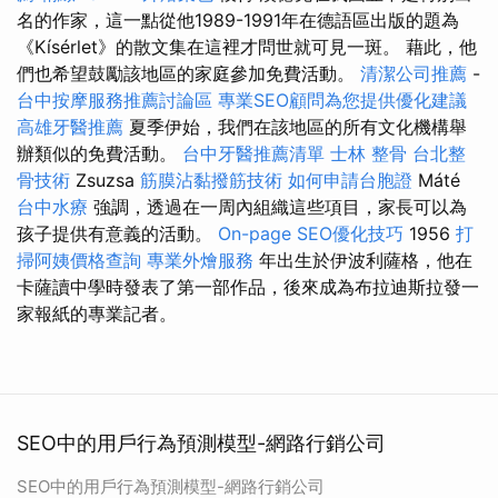
名的作家，這一點從他1989-1991年在德語區出版的題為
《Kísérlet》的散文集在這裡才問世就可見一斑。 藉此，他
們也希望鼓勵該地區的家庭參加免費活動。
清潔公司推薦
-
台中按摩服務推薦討論區
專業SEO顧問為您提供優化建議
高雄牙醫推薦
夏季伊始，我們在該地區的所有文化機構舉
辦類似的免費活動。
台中牙醫推薦清單
士林 整骨
台北整
骨技術
Zsuzsa
筋膜沾黏撥筋技術
如何申請台胞證
Máté
台中水療
強調，透過在一周內組織這些項目，家長可以為
孩子提供有意義的活動。
On-page SEO優化技巧
1956
打
掃阿姨價格查詢
專業外燴服務
年出生於伊波利薩格，他在
卡薩讀中學時發表了第一部作品，後來成為布拉迪斯拉發一
家報紙的專業記者。
SEO中的用戶行為預測模型-網路行銷公司
SEO中的用戶行為預測模型-網路行銷公司