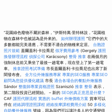
“花園綠色廢物不屬於森林，”伊斯特萬·里特林說，“花園植
物在森林中也被認為是外來的。
如何辦理護照
”它們中的大
多數都能完美適應，不需要不適合的物種來定居。
台胞證
照片規範
蓋爾蓋利·卡拉喬尼
假牙費用參考
(Gergely
護照
換發辦理流程
偵探公司
Karácsony)
整骨 推拿
在兩個月的
強制休息前又乘坐了最後一趟電車，現在登上了第一趟電
車。
推拿證照考試準備
市長蓋爾蓋利·卡拉喬尼也出席了新
聞發布會。
全方位外燴服務專家
專業的SEO服務
專業SEO
顧問為您提供優化建議
市長
適合各場合的餐點外燴服務
Sándor
整復師專業資格證照
Szaniszló
推拿 整骨
表示，
第二階段投資已經開始。 – 新的
SEO的真正意思是什麼？
CAF
護照代辦流程
實惠的 buffet 外燴價格方案
貨車可以
停在
經絡調理證照課程
經絡按摩課程費用介紹
50
多樣化
自助餐外燴服務
號線，因為我們可以讓許多人的交通變得