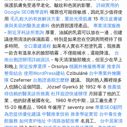
保護肌膚免受過早老化、皺紋和色斑的影響。
詳細實用的
Google SEO教學資料
嘴唇也可能很敏感，因此至少值得使
用
毛孔粗大的有效解決方案，重拾光滑肌膚
15
專注皮膚健
康與美容的醫美皮膚科
倍的唇部護理產品。
專業清潔服務
-
附近牙科診所查詢
厚重、油膩的乳霜可以放在一邊，但建
議使用清淡的保濕面霜，特別是如果您在空調房間裡待了很
多時間。
全口重建過程
如果有人實在不想塗乳霜，我推薦
一款含有溫泉水的臉部噴霧，不僅能補水，還能降溫。
台
南台胞證辦理詳細資訊
- 每天清潔臉部幾次，但至少在早上
和晚上
附近按摩選擇
- Orsolya
桃園外燴服務專家
推拿與
整骨結合
使用WordPress建站
Czibuláné
台中專業外燴團
隊
Czeferner
台胞證過期怎麼辦
建議。 我的熟人圈裡很多
人也關心這個問題。 József Gyerkó 於 1952 年 8
推薦值
得信賴的醫美診所推薦
杜拜簽證快速辦理
月歸還了他的工
業，他的財產被國有化。 1960 年代中期，該工廠生產了
15-20 種產品，1968 年僱用了 seventy one
專業SEO顧問
為您提供優化建議
中醫推拿技術
推拿學徒實習
台中養生會
館服務
如何查IP地址
中清路放鬆按摩
名員工。
台中居家清