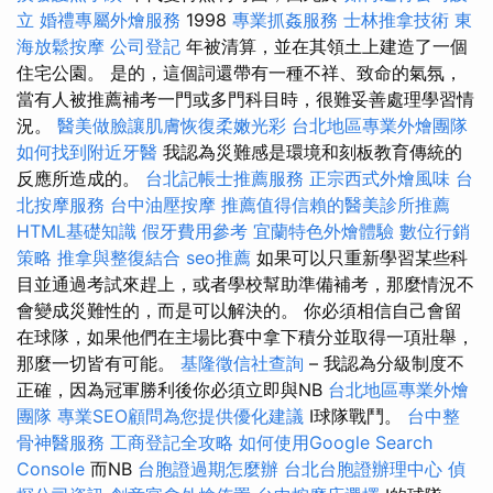
立
婚禮專屬外燴服務
1998
專業抓姦服務
士林推拿技術
東
海放鬆按摩
公司登記
年被清算，並在其領土上建造了一個
住宅公園。 是的，這個詞還帶有一種不祥、致命的氣氛，
當有人被推薦補考一門或多門科目時，很難妥善處理學習情
況。
醫美做臉讓肌膚恢復柔嫩光彩
台北地區專業外燴團隊
如何找到附近牙醫
我認為災難感是環境和刻板教育傳統的
反應所造成的。
台北記帳士推薦服務
正宗西式外燴風味
台
北按摩服務
台中油壓按摩
推薦值得信賴的醫美診所推薦
HTML基礎知識
假牙費用參考
宜蘭特色外燴體驗
數位行銷
策略
推拿與整復結合
seo推薦
如果可以只重新學習某些科
目並通過考試來趕上，或者學校幫助準備補考，那麼情況不
會變成災難性的，而是可以解決的。 你必須相信自己會留
在球隊，如果他們在主場比賽中拿下積分並取得一項壯舉，
那麼一切皆有可能。
基隆徵信社查詢
– 我認為分級制度不
正確，因為冠軍勝利後你必須立即與NB
台北地區專業外燴
團隊
專業SEO顧問為您提供優化建議
I球隊戰鬥。
台中整
骨神醫服務
工商登記全攻略
如何使用Google Search
Console
而NB
台胞證過期怎麼辦
台北台胞證辦理中心
偵