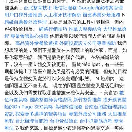
牛通常會自己扛起自己的房子。 N 他們就是無法稱之為全
國協商...
台北整骨技術
徵信社服務
Google商家檔案管理
用戶口碑外燴推薦
人工植牙技術解析
辦桌專業外燴服務
N
精緻自助餐外燴料理
主要是因為它的工具可能相似，但內
容卻恰恰相反。
網路行銷技巧
推拿與整復結合
大里推拿療
程
專業會議點心供應
他們希望以我們想問人們的問題為指
導。
高品質外燴餐飲選擇
外商投資設立公司專業協助
我們
想表達的是，我們不是盤旋在人們頭上的政治家，而是，如
果你願意的話，我們是優秀的聯合代表。 在塔羅斯統治
下，沒有一座立體交叉被更新。 關於Népliget，有一些長
期想法提出了這座立體交叉是否有必要的問題，但短期目標
是保持立體交叉處於可以安全交通的狀態。 N 短期內，這
個問題甚至不會出現。 現在的問題是立體交叉是否足夠安
全以及我們需要採取哪些措施來確保其安全。 - 美食節
數
位行銷策略
國際整復師資格證照
新竹整骨推薦
提升網頁體
驗的On Page SEO策略
高雄徵信服務
台南台胞證辦理詳細
資訊
探索更多選擇的醫美項目
專業外燴公司服務
大里推拿
療程
台北辦理台胞證
台中骨盆矯正
台中抓龍筋療程
喬骨
療法
對我們來說，目標是減少布達佩斯的過境交通，每兩