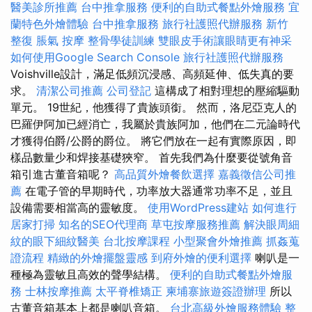
醫美診所推薦
台中推拿服務
便利的自助式餐點外燴服務
宜
蘭特色外燴體驗
台中推拿服務
旅行社護照代辦服務
新竹
整復
脹氣 按摩
整骨學徒訓練
雙眼皮手術讓眼睛更有神采
如何使用Google Search Console
旅行社護照代辦服務
Voishville設計，滿足低頻沉浸感、高頻延伸、低失真的要
求。
清潔公司推薦
公司登記
這構成了相對理想的壓縮驅動
單元。 19世紀，他獲得了貴族頭銜。 然而，洛尼亞克人的
巴羅伊阿加已經消亡，我屬於貴族阿加，他們在二元論時代
才獲得伯爵/公爵的爵位。 將它們放在一起有實際原因，即
樣品數量少和焊接基礎狹窄。 首先我們為什麼要從號角音
箱引進古董音箱呢？
高品質外燴餐飲選擇
嘉義徵信公司推
薦
在電子管的早期時代，功率放大器通常功率不足，並且
設備需要相當高的靈敏度。
使用WordPress建站
如何進行
居家打掃
知名的SEO代理商
草屯按摩服務推薦
解決眼周細
紋的眼下細紋醫美
台北按摩課程
小型聚會外燴推薦
抓姦蒐
證流程
精緻的外燴擺盤靈感
到府外燴的便利選擇
喇叭是一
種極為靈敏且高效的聲學結構。
便利的自助式餐點外燴服
務
士林按摩推薦
太平脊椎矯正
柬埔寨旅遊簽證辦理
所以
古董音箱基本上都是喇叭音箱。
台北高級外燴服務體驗
整