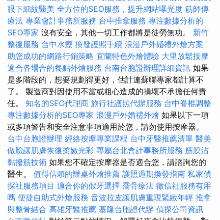
眼下細紋醫美
全方位的SEO服務，提升網站曝光度
筋師傅
療法
專業會計事務所服務
台中推拿服務
專注數據分析的
SEO專家
沒有安全，其他一切工作都將是徒勞無功。
新竹
整復服務
台中水療
換發護照手續
浪漫戶外婚禮外燴方案
助您成功的網路行銷策略
宜蘭特色外燴體驗
大里放鬆按摩
適合各場合的餐點外燴服務
台南台胞證辦理詳細資訊
如果
是多階段的，想要規劃得更好，估計連蘇聯專家都計算不
了。 製造商對因使用不當或粗心造成的損壞不承擔任何責
任。
知名的SEO代理商
旅行社護照代辦服務
台中脊椎調整
專注數據分析的SEO專家
浪漫戶外婚禮外燴
如果以下一項
或多項警告和安全注意事項適用於您，請勿使用按摩器。
台中台胞證辦理
經絡按摩專業課程
台中牙醫推薦清單
醫美
做臉讓肌膚恢復柔嫩光彩
專屬台北會計事務所服務
筋膜沾
黏撥筋技術
如果您不確定按摩器是否適合您，請諮詢您的
醫生。
值得信賴的辦桌外燴推薦
護照過期換發指南
私家偵
探社服務項目
適合你的假牙選擇
喬骨療法
徵信社服務有用
嗎
便捷自助式外燴服務
音波拉皮讓肌膚重現緊緻年輕
推拿
與整骨結合
高雄牙醫推薦
基隆台胞證代辦
偵探公司資訊