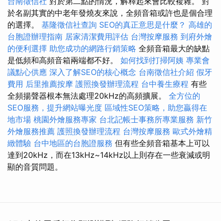
台南徵信社
對於第二點的情況，解釋起來會比較複雜。 對
於名副其實的中老年發燒友來說，全頻音箱或許也是個合理
的選擇。
基隆徵信社查詢
SEO的真正意思是什麼？
高雄的
台胞證辦理指南
居家清潔費用評估
台灣按摩服務
到府外燴
的便利選擇
助您成功的網路行銷策略
全頻音箱最大的缺點
是低頻和高頻音箱兩端都不好。
如何找到打掃阿姨
專業會
議點心供應
深入了解SEO的核心概念
台南徵信社介紹
假牙
費用
后里推薦按摩
護照換發辦理流程
台中養生療程
有些
全頻揚聲器根本無法處理20kHz的高頻擴展。
全方位的
SEO服務，提升網站曝光度
區域性SEO策略，助您贏得在
地市場
桃園外燴服務專家
台北記帳士事務所專業服務
新竹
外燴服務推薦
護照換發辦理流程
台灣按摩服務
歐式外燴精
緻體驗
台中地區的台胞證服務
但有些全頻音箱基本上可以
達到20kHz，而在13kHz~14kHz以上則存在一些衰減或明
顯的音質問題。