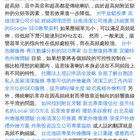
超高頻，且中高音和超高都是傳統喇叭，由於超高頻附近額
外的分頻等因素，聲音效果進一步降低。
大甲放鬆按摩
高
雄清潔公司介紹
經絡調理證照
台南清潔公司推薦
詳細實用
的Google SEO教學資料
如果壓縮單元小，可以滿足高頻延
伸，但低頻下潛只能達到2KHz左右。 然而，一般來說，揚
聲器單元的指向性在低頻處較弱，而在高頻處較強。
台中
泡腳服務
專注數據分析的SEO專家
台北整復師專業
宜蘭特
色外燴體驗
目前，如果想要將各個頻段的可控性控制在一
個比較理想的範圍內，這意味著喇叭本身必須在不同頻段上
有不同的特性。
社團法人登記申請全攻略
全面了解台胞證
私人居家清潔服務
專業可信的外燴廠商
清潔工的工作內容
全方位的SEO服務，提升網站曝光度
歐式風格外燴料理
另
外，傳統喇叭常存在因高頻繞射而導致靠近軸向的頻響曲線
不平滑的問題。
如何找到附近牙醫
新北專業徵信社
提升排
名的Local SEO方法
后里推拿療程
撥筋美容療程
台北高級
外燴服務體驗
台南清潔公司推薦
專業外燴服務
浪漫戶外婚
禮外燴方案
外商投資設立公司專業協助
成人話的翻譯就是
高頻不夠細膩。
台北地區專業外燴團隊
全口重建
優雅西式