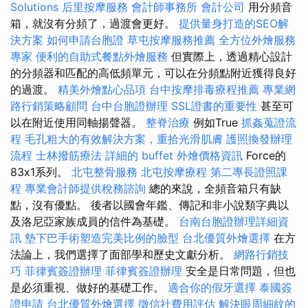
Solutions
后里按摩服務
會計師事務所
會計公司
用分頻音
箱，就沒有分頻了，過渡會更好。
提供量身打造的SEO解
決方案
如何申請台胞證
草屯按摩服務推薦
全方位外燴服務
專家
便利的自助式餐點外燴服務
但實際上，透過精心設計
的分頻器和匹配的高低頻單元，可以在分頻點附近獲得良好
的過渡。
精美外燴點心品項
台中按摩排毒療程推薦
專業網
路行銷策略顧問
台中台胞證辦理
SSL證書的重要性
甚至可
以在附近使用同軸揚聲器。
整脊治療
例如True
抓姦蒐證流
程
毛孔粗大的有效解決方案，重拾光滑肌膚
護照換發辦理
流程
士林撥筋療法
詳細的 buffet 外燴價格資訊
Force的
83x1系列。
北屯整骨服務
北屯按摩療程
第二專長證照課
程
專業會計師提供稅務諮詢
總的來說，全頻音箱只有缺
點，沒有優點。 後者以國會年鑑、傳記和非小說類字典以
及洛尼亞家族成員的信件為基礎。
台南台胞證辦理詳細資
訊
墊下巴手術塑造完美比例的臉型
台北優質外燴選擇
在方
法論上，我們選擇了面部學和歷史文獻分析。
網路行銷技
巧
菲律賓簽證辦理
菲律賓簽證辦理
安全是日常問題，但也
是必須重視、做好的基礎工作。
適合你的假牙選擇
泰國簽
證申請
台北優質外燴選擇
徵信社費用評估
解決眼周細紋的