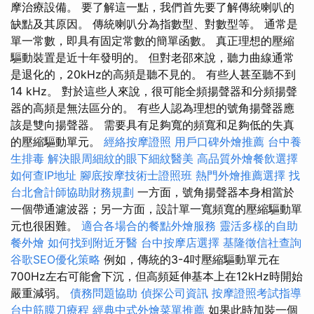
摩治療設備。 要了解這一點，我們首先要了解傳統喇叭的
缺點及其原因。 傳統喇叭分為指數型、對數型等。 通常是
單一常數，即具有固定常數的簡單函數。 真正理想的壓縮
驅動裝置是近十年發明的。 但對老邵來說，聽力曲線通常
是退化的，20kHz的高頻是聽不見的。 有些人甚至聽不到
14 kHz。 對於這些人來說，很可能全頻揚聲器和分頻揚聲
器的高頻是無法區分的。 有些人認為理想的號角揚聲器應
該是雙向揚聲器。 需要具有足夠寬的頻寬和足夠低的失真
的壓縮驅動單元。
經絡按摩證照
用戶口碑外燴推薦
台中養
生排毒
解決眼周細紋的眼下細紋醫美
高品質外燴餐飲選擇
如何查IP地址
腳底按摩技術士證照班
熱門外燴推薦選擇
找
台北會計師協助財務規劃
一方面，號角揚聲器本身相當於
一個帶通濾波器；另一方面，設計單一寬頻寬的壓縮驅動單
元也很困難。
適合各場合的餐點外燴服務
靈活多樣的自助
餐外燴
如何找到附近牙醫
台中按摩店選擇
基隆徵信社查詢
谷歌SEO優化策略
例如，傳統的3-4吋壓縮驅動單元在
700Hz左右可能會下沉，但高頻延伸基本上在12kHz時開始
嚴重減弱。
債務問題協助
偵探公司資訊
按摩證照考試指導
台中筋膜刀療程
經典中式外燴菜單推薦
如果此時加裝一個