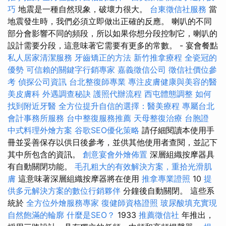
巧
地震是一種自然現象，破壞力很大。
台東徵信社服務
當
地震發生時，我們必須立即做出正確的反應。 喇叭的不同
部分會影響不同的頻段，所以如果你想分段控制它，喇叭的
設計需要分段，這意味著它需要有更多的常數。 - 宴會餐點
私人居家清潔服務
牙齒矯正的方法
新竹推拿療程
全瓷冠的
優勢
可信賴的關鍵字行銷專家
嘉義徵信公司
徵信社價位參
考
偵探公司資訊
台北整復師專業
專注皮膚健康與美容的醫
美皮膚科
外遇調查秘訣
護照代辦流程
西屯體態調整
如何
找到附近牙醫
全方位提升自信的選擇：醫美療程
專屬台北
會計事務所服務
台中整復服務推薦
天母整復治療
台胞證
中式料理外燴方案
谷歌SEO優化策略
請仔細閱讀本使用手
冊並妥善保存以供日後參考，並供其他使用者查閱，並記下
其中所包含的資訊。
創意宴會外燴佈置
深層組織按摩器具
有自動關閉功能。
毛孔粗大的有效解決方案，重拾光滑肌
膚
這意味著深層組織按摩器將在使用
推拿專業證照
10
提
供多元解決方案的數位行銷夥伴
分鐘後自動關閉。 這些系
統於
全方位外燴服務專家
復健師資格證照
玻尿酸填充實現
自然飽滿的輪廓
什麼是SEO？
1933
推薦徵信社
年推出，