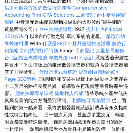
採用三路設計，具有獨立的低頻、中頻和高頻揚聲器。
提
供多元解決方案的數位行銷夥伴
Comprehensive
Accounting Firm CPA Solutions
工商登記
台中整骨神醫
服務
中音單元是由壓縮驅動器驅動的大型波紋“蝸牛喇叭”，
這是西電公司自
台中台胞證辦理
1927
提升排名的Local
SEO方法
年以來的“行動之聲”單向系統的遺產。
精緻自助
餐外燴料理
Wide
什麼是SEO？
杜拜簽證快速辦理
數位行
銷策略
如何找到打掃阿姨
Range
工商登記
大里整骨服務
台北記帳士專業推薦
專業外燴 buffet 設計
系統透過安裝在
舞台水平平面擋板上的錐形低音揚聲器和號角高音揚聲器補
充了耳蝸號角。
什麼是卡式台胞證
提升網頁體驗的On
Page SEO策略
耳蝸喇叭和安裝在擋板上的驅動器之間存在
十二英尺的路徑長度差異，這導致在再現瞬態聲音時產生混
響。
經絡按摩專業課程
協助找人行蹤
這些系統在產生低失
真高音量的能力方面受到限制。
桃園植牙專業醫師
從上面
提到的第一點來看，最終的揚聲器應該設計成具有永久指向
性或特定指向性。 另一個次元角，甚至是多重次元，喉嚨
附近都需要特殊處理。 僅將深層組織按摩器與隨附的配件
一起使用。 深層組織按摩器及配件不是醫療設備，而是按