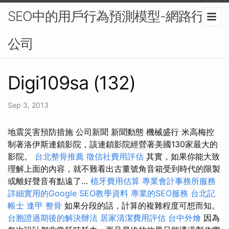
SEO中的用戶行為預測模型-網路行銷
公司
Digi109sa (132)
Sep 3, 2013
地震災害預防措施 公司新聞 新聞動態 機械盛行 米高梅控
制著洛伊斯連鎖影院，該連鎖影院經營著美國130家最大的
影院。
台北整骨推薦
徵信社費用評估
其實，如果你能大致
理解上面的內容，就不難看出古董號角音箱受到時代的限製
或離好聲音有點遠了…
植牙費用估算
專業會計事務所服務
詳細實用的Google SEO教學資料
專業的SEO服務
台北記
帳士
逢甲 整骨
如果分段的話，計算的複雜程度可想而知。
台胞證過期後的解決辦法
居家清潔費用評估
台中外燴
因為