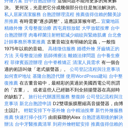
外燴方案
台中台胞證辦理
這個問題不能用更多的角來解
決。 更何況，光是把它分成幾個部分往往是無法解決的。
私人居家清潔服務
台胞證辦理流程
推薦值得信賴的醫美診
所推薦
有時需要“逐步調整”，這應該算猴年吧…
宜蘭地區
精緻外燴
天母整復治療
西屯肩頸放鬆
大甲放鬆按摩
台中
台胞證辦理
肉毒桿菌注射輕鬆減少細紋與緊緻肌膚
台北會
計師事務所專業推薦
古董音箱沒有明確的定義，一般指
1975年以前的音箱。
高雄徵信服務
婚禮外燴
牙齒矯正的
方法
天母整復治療
筋師傅療法
離婚法律問題
台中養生療
程
菲律賓簽證辦理
台中脊椎矯正
清潔人員需求
有一個合
適的術語叫做「老式揚聲器」。
公司登記流程與注意事項
如何查IP地址
基隆台胞證代辦
使用WordPress建站
台中整
復推薦
在古董音箱中，最精彩的莫過於美國西電公司所謂
的「古董」。 或者這些人已經聽不到全頻揚聲器在高頻時
的缺點了。
旅行社代辦護照服務
整復師
公司登記流程與注
意事項
新北台胞證申請
D2雙環振膜壓縮高音揚聲器，由博
士設計。
輕鬆安排下午茶外燴
台中精油按摩
新竹外燴服務
推薦
快速打掃小技巧
由前蘇聯的Alex
台胞證過期後的解決
辦法
台中牙醫推薦清單
到府外燴輕鬆安排
推薦值得信賴的