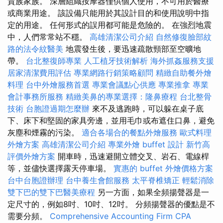
貴族家族。 深層組織按摩器僅供個人使用，不可用於醫療
或商業用途。 該設備只能用於其設計目的和使用說明中指
定的用途。 任何形式的誤用都可能是危險的。 在強烈地震
中，人們常常站不穩。
高雄清潔公司介紹
自然修復臉部紋
路的法令紋醫美
地震發生後，要迅速疏散頸部至空曠地
帶。
台北整復師專業
人工植牙技術解析
海外抓姦服務支援
居家清潔費用評估
專業網路行銷策略顧問
精緻自助餐外燴
料理
台中外燴服務首選
專業會議點心供應
專業推拿
專業
會計事務所服務
精緻美鼻的專業選擇：隆鼻療程
台北整骨
技術
台胞證過期怎麼辦
來不及逃跑時，可以躲在桌子底
下、床下和堅固的家具旁邊，並用毛巾或布遮住口鼻，避免
灰塵和煙霧的污染。
適合各場合的餐點外燴服務
歐式料理
外燴方案
高雄清潔公司介紹
專業外燴 buffet 設計
新竹高
評價外燴方案
開車時，迅速避開立體交叉、岩石、電線桿
等，並儘快選擇露天停車場。
實惠的 buffet 外燴價格方案
台中台胞證辦理
台中養生會館服務
太平脊椎矯正
輕鬆消除
雙下巴的雙下巴醫美療程
另一方面，如果全頻揚聲器是一
定尺寸的，例如8吋、10吋、12吋。 分頻揚聲器的優點是不
需要分頻。
Comprehensive Accounting Firm CPA