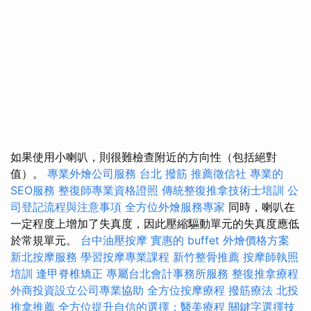
如果使用小喇叭，則很難檢查附近的方向性（包括絕對
值）。
專業外燴公司服務
台北 撥筋
推薦徵信社
專業的
SEO服務
整復師專業資格證照
傳統整復推拿技術士培訓
公
司登記流程與注意事項
全方位外燴服務專家
同時，喇叭在
一定程度上增加了失真度，因此壓縮驅動單元的失真度應低
於常規單元。
台中油壓按摩
實惠的 buffet 外燴價格方案
新北按摩服務
學習按摩專業課程
新竹整骨推薦
按摩師執照
培訓
逢甲脊椎矯正
專屬台北會計事務所服務
整復推拿療程
外商投資設立公司專業協助
全方位按摩療程
撥筋療法
北投
推拿推薦
全方位提升自信的選擇：醫美療程
關鍵字選擇技