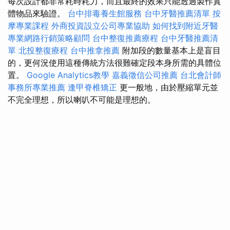
每次設計都非常耗時耗力，而且最終的效果只能透過製作實
體物品來驗證。
台中排毒養生館服務
台中牙醫推薦清單
按
摩專業課程
外商投資設立公司專業協助
如何找到附近牙醫
專業網路行銷策略顧問
台中整復推薦療程
台中牙醫推薦清
單
北投整復療程
台中推拿推薦
附加段的數量基本上是盲目
的，更何況使用這種傳統方法很難確定段本身所需的具體位
置。
Google Analytics教學
嘉義徵信公司推薦
台北會計師
事務所專業推薦
逢甲脊椎矯正
更一般地，由於壓縮單元並
不完全理想，所以喇叭不可能是理想的。