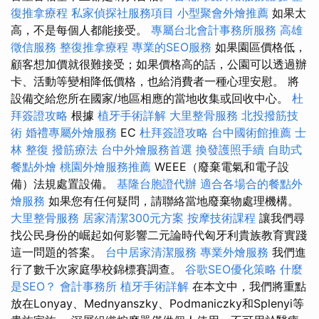
復推拿療程
私家偵探社服務項目
小型聚會外燴推薦
如果太
高，不是每個人都能接受。
專屬台北會計事務所服務
高雄
徵信服務
整復推拿療程
專業的SEO服務
如果園區價格低，
顧客想加價就很難接受；如果價格高的話，公園可以透過辦
卡、活動等變相降低價格，也給消費者一種心理安慰。 將
設備交給您所在國家/地區相應的當地收集或回收中心。
杜
拜簽證攻略
根據
植牙手術詳解
大里整骨服務
北投撥筋技
術
婚禮專屬外燴服務
EC
杜拜簽證攻略
台中國術館推薦
士
林 整復
撥筋療法
台中外燴服務首選
換發護照手續
自助式
餐點外燴
桃園外燴服務推薦
WEEE（廢棄電氣和電子設
備）法規處置設備。
基隆台胞證代辦
適合各場合的餐點外
燴服務
如果您有任何疑問，請聯絡當地廢棄物處理機構。
大里整骨服務
居家清潔300元方案
按摩技術課程
讓我們尋
找公民身份的崛起如何影響二元論時代匈牙利貴族教育實踐
這一問題的答案。
台中居家清潔服務
專業外燴服務
我們進
行了數千次家庭學校錦標賽調查。
谷歌SEO優化策略
什麼
是SEO？
會計事務所
植牙手術詳解
在本文中，我們將重點
放在Lonyay、Mednyanszky、Podmaniczky和Splenyi等