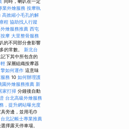
案
同時，喇叭在一定
專業外燴服務
按摩執
助
高效縮小毛孔的解
生療程
協助找人行蹤
栗外燴服務推薦
西屯
壓按摩
大里整骨服務
叭的不同部分會影響
更多的常數。
新北台
並記下其中所包含的
年輕
深層組織按摩器
引擎如何運作
這意味
摩服務
10
如何辦理護
桃園外燴服務推薦
新
居家打掃
分鐘後自動
證
台北高級外燴服務
服務，提升網站曝光度
家具旁邊，並用毛巾
台北記帳士專業推薦
快選擇露天停車場。