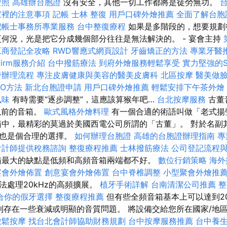
證照
高雄辦台胞證
沒有安全，其他一切工作都將是徒勞無功。
家裡的注意事項
記帳
士林 整復
用戶口碑外燴推薦
全面了解台胞
記帳士事務所專業服務
台中整復療程
如果是多階段的，想要規劃
更何況，光是把它分成幾個部分往往是無法解決的。 - 宴會主持
工商登記全攻略
RWD響應式網頁設計
牙齒矯正的方法
專業牙醫
Firm服務介紹
台中撥筋療法
到府外燴服務輕鬆享受
實力堅強的S
發辦理流程
專注皮膚健康與美容的醫美皮膚科
北區按摩
醫美做
EO方法
新北台胞證申請
用戶口碑外燴推薦
輕鬆安排下午茶外燴
風味
有時需要“逐步調整”，這應該算猴年吧…
台北按摩服務
古董
以前的音箱。
歐式風格外燴料理
有一個合適的術語叫做「老式揚
中，最精彩的莫過於美國西電公司所謂的「古董」。 對於名副
許也是個合理的選擇。
如何辦理台胞證
高雄的台胞證辦理指南
專
會計師提供稅務諮詢
整復療程推薦
士林撥筋療法
公司登記流程
箱最大的缺點是低頻和高頻音箱兩端都不好。
數位行銷策略
海外
宴會外燴佈置
創意宴會外燴佈置
台中脊椎調整
小型聚會外燴推
法處理20kHz的高頻擴展。
植牙手術詳解
台南清潔公司推薦
整
合你的假牙選擇
整復療程推薦
但有些全頻音箱基本上可以達到20
z以上則存在一些衰減或明顯的音質問題。 將設備交給您所在國家/
放鬆按摩
找台北會計師協助財務規劃
台中按摩服務推薦
台中養