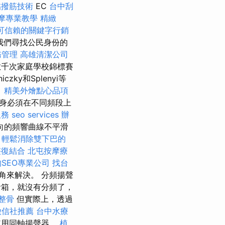
黏撥筋技術
EC
台中刮
摩專業教學
精緻
可信賴的關鍵字行銷
我們尋找公民身份的
務管理
高雄清潔公司
千次家庭學校錦標賽
zky和Splenyi等
。
精美外燴點心品項
身必須在不同頻段上
服務
seo services
辦
向的頻響曲線不平滑
輕鬆消除雙下巴的
整復結合
北屯按摩療
SEO專業公司
找台
角來解決。 分頻揚聲
音箱，就沒有分頻了，
 整骨
但實際上，透過
徵信社推薦
台中水療
使用同軸揚聲器。
植