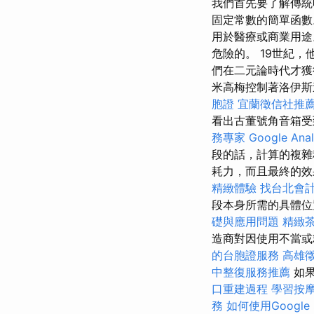
我們首先要了解傳統
固定常數的簡單函數
用於醫療或商業用途
危險的。 19世紀
們在二元論時代才獲
米高梅控制著洛伊斯
胞證
宜蘭徵信社推
看出古董號角音箱受
務專家
Google Ana
段的話，計算的複
耗力，而且最終的效
精緻體驗
找台北會
段本身所需的具體
礎與應用問題
精緻
造商對因使用不當或
的台胞證服務
高雄
中整復服務推薦
如
口重建過程
學習按
務
如何使用Google S