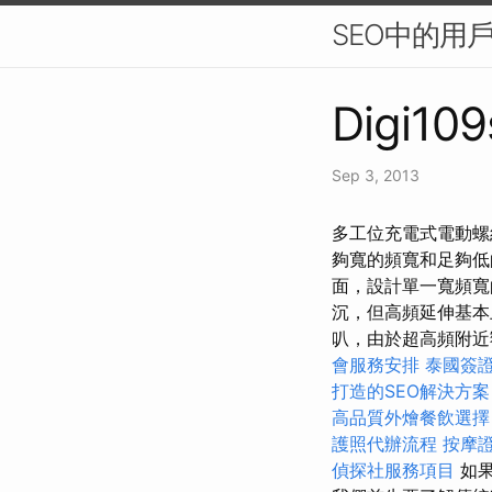
SEO中的用
Digi109
Sep 3, 2013
多工位充電式電動螺絲
夠寬的頻寬和足夠低
面，設計單一寬頻寬
沉，但高頻延伸基本
叭，由於超高頻附近
會服務安排
泰國簽
打造的SEO解決方案
高品質外燴餐飲選
護照代辦流程
按摩
偵探社服務項目
如果