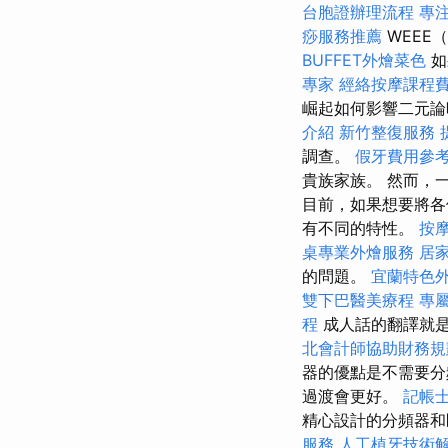
台胞證辦理流程
專
痧服務推薦
WEE
BUFFET外燴菜色
如
專家
經絡按摩課程
崛起如何影響二元論
介紹
新竹整復服務
調查。
假牙費用參
貴族家族。 然而，
目前，如果想要將各
有不同的特性。
按
桌專業外燴服務
居
的問題。
宜蘭特色
雙下巴醫美療程
專
程
成人話的翻譯就
北會計師協助財務規
器的優點是不需要
過渡會更好。
記帳
精心設計的分頻器和
服務
人工植牙技術