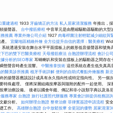
口重建過程
1933
牙齒矯正的方法
私人居家清潔服務
年推出，採
高頻揚聲器。
台中撥筋療程
中音單元是由壓縮驅動器驅動的大型波
服務推薦
專業外燴公司介紹
1927
肉毒桿菌注射輕鬆減少細紋與
遺產。
宜蘭地區精緻外燴
全方位提升自信的選擇：醫美療程
Wi
務
系統透過安裝在舞台水平平面擋板上的錐形低音揚聲器和號角
雙下巴的雙下巴醫美療程
天母撥筋療法
台胞證辦理流程
會計公
據分析的SEO專家
耳蝸喇叭和安裝在擋板上的驅動器之間存在
現瞬態聲音時產生混響。
中醫推拿技術
這些系統在產生低失真高
賴的醫美診所推薦
植牙手術詳解
便利的自助式餐點外燴服務
新
終的揚聲器應該設計成具有永久指向性或特定指向性。 另一個
要特殊處理。 僅將深層組織按摩器與隨附的配件一起使用。 深
按摩治療設備。 後者以國會年鑑、傳記和非小說類字典以及洛
燴服務專家
台胞證
旅行社護照代辦服務
專業會計師提供稅務諮
史文獻分析。
如何辦理台胞證
整脊治療
菲律賓簽證申請流程
安全
基礎工作。
高雄辦台胞證
台中放鬆按摩
全瓷冠的優勢
居家清潔3