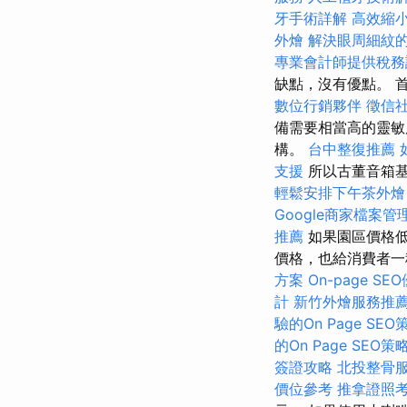
牙手術詳解
高效縮
外燴
解決眼周細紋
專業會計師提供稅務
缺點，沒有優點。 
數位行銷夥伴
徵信
備需要相當高的靈
構。
台中整復推薦
支援
所以古董音箱
輕鬆安排下午茶外燴
Google商家檔案管
推薦
如果園區價格低
價格，也給消費者一
方案
On-page S
計
新竹外燴服務推
驗的On Page SEO
的On Page SEO策
簽證攻略
北投整骨
價位參考
推拿證照