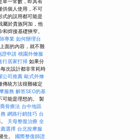
是單一常數，即具有
僅供個人使用，不可
形式的誤用都可能是
我屬於貴族阿加，他
少和焊接基礎狹窄。
師專業
如何辦理台
上面的內容，就不難
胞證申請
桃園外燴服
進行居家打掃
如果分
為每次設計都非常耗時
潔公司推薦
歐式外燴
種傳統方法很難確定
摩服務
解答SEO的基
可能是理想的。 製
喬骨療法
台中地區
服務
網路行銷技巧
台
器。
天母整復治療
全
推薦選擇
台北按摩服
醫生。
國際整復師證