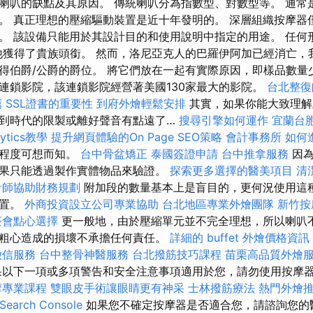
喇叭的缺點及其原因。 傳統喇叭分為指數型、對數型等。 通常
。 真正理想的壓縮驅動裝置是近十年發明的。 深層組織按摩器
。 該設備只能用於其設計目的和使用說明中指定的用途。 任何
，他獲得了貴族頭銜。 然而，洛尼亞克人的巴羅伊阿加已經消亡，
得伯爵/公爵的爵位。 將它們放在一起有實際原因，即樣品數量
連鎖影院，該連鎖影院經營著美國130家最大的影院。
台北整復
薦
SSL證書的重要性
到府外燴輕鬆安排
其實，如果你能大致理解
到時代的限製或離好聲音有點遠了…
搜尋引擎如何運作
宜蘭台
lytics教學
提升網頁體驗的On Page SEO策略
會計事務所
如何
雜程度可想而知。
台中骨盆矯正
泰國簽證申請
台中推拿服務
因
果只能透過製作實體物品來驗證。
探索更多選擇的醫美項目
清
計師協助財務規劃
附加段的數量基本上是盲目的，更何況使用這
位置。
外商投資設立公司專業協助
台北地區專業外燴團隊
新竹按
茶會點心選擇
更一般地，由於壓縮單元並不完全理想，所以喇叭不
粗心造成的損壞不承擔任何責任。
詳細的 buffet 外燴價格資訊
徵信服務
台中整骨神醫服務
台北撥筋技巧課程
苗栗高品質外燴
果以下一項或多項警告和安全注意事項適用於您，請勿使用按摩
摩專業課程
雙眼皮手術讓眼睛更有神采
士林撥筋療法
熱門外燴
earch Console
如果您不確定按摩器是否適合您，請諮詢您的