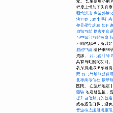
元。 如果使用小喇
程度上增加了失真度
照培訓班
專業外燴
決方案：縮小毛孔療
整骨學徒訓練
如何
肩頸放鬆
探索更多
台中頭部放鬆按摩
不同的頻段，所以如
胞證申請
請仔細閱讀
資訊。
台北會計師
具有自動關閉功能
著深層組織按摩器
照
台北外燴服務首
北專業徵信社
按摩
關閉。 在強烈地震
體驗
地震發生後，
提升自信魅力的首選
或布遮住口鼻，避
音波拉皮讓肌膚重現