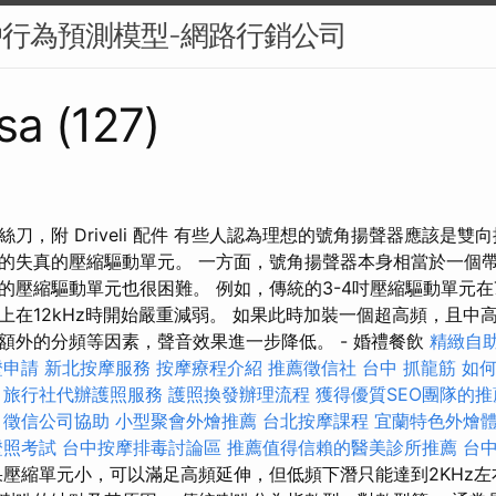
戶行為預測模型-網路行銷公司
sa (127)
刀，附 Driveli 配件 有些人認為理想的號角揚聲器應該是雙
的失真的壓縮驅動單元。 一方面，號角揚聲器本身相當於一個
的壓縮驅動單元也很困難。 例如，傳統的3-4吋壓縮驅動單元在7
上在12kHz時開始嚴重減弱。 如果此時加裝一個超高頻，且中
額外的分頻等因素，聲音效果進一步降低。 - 婚禮餐飲
精緻自
證申請
新北按摩服務
按摩療程介紹
推薦徵信社
台中 抓龍筋
如何
旅行社代辦護照服務
護照換發辦理流程
獲得優質SEO團隊的推
擇
徵信公司協助
小型聚會外燴推薦
台北按摩課程
宜蘭特色外燴
證照考試
台中按摩排毒討論區
推薦值得信賴的醫美診所推薦
台
壓縮單元小，可以滿足高頻延伸，但低頻下潛只能達到2KHz左