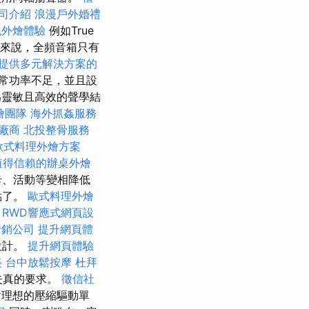
司介紹
浪漫戶外婚禮
色外燴體驗
例如True
來說，全頻音箱只有
提供多元解決方案的
常功率不足，並且設
靈敏且高效的聲學結
燴團隊
海外抓姦服務
廠商
北投整骨服務
歐式料理外燴方案
值得信賴的辦桌外燴
卡、活動等變相降低
點了。
歐式料理外燴
RWD響應式網頁設
行銷公司
提升網頁體
設計。
提升網頁體驗
美
台中放鬆按摩
杜拜
低失真的要求。
徵信社
理想的壓縮驅動單