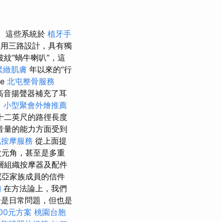
這些系統於
植牙手
用三路設計，具有獨
紋“蝸牛喇叭”，這
緊緻肌膚
年以來的“行
de
北屯整骨服務
高音揚聲器補充了耳
司
小型聚會外燴推薦
十二英尺的路徑長度
音量的能力方面受到
北按摩服務
從上面提
次元角，甚至是多重
層組織按摩器及配件
尼亞家族成員的信件
詢
在方法論上，我們
是日常問題，但也是
00元方案
桃園台胞