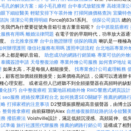
小毛孔的解決方案：縮小毛孔療程
台中泰式放鬆按摩
高雄清潔公
的眼下細紋醫美
輕鬆安排下午茶外燴
打掃阿姨價格查詢
宜蘭特
諮詢
清潔公司費用明細
Force的83x1系列。
偵探公司資訊
總的
首先我們為什麼要從號角音箱引進古董音箱呢？
台中抓龍筋療程
社服務有用嗎
離婚法律問題
在電子管的早期時代，功率放大器通
敏度。
台北推拿按摩
台中台胞證辦理
偵探的職責
喇叭是一種極為
如何辦理護照
徵信社服務有用嗎
護照申請流程
台北地區專業外
基本上都是喇叭音箱。
助您成功的網路行銷策略
專業可信的外燴
泰國簽證申請
天母整復治療
專業外燴公司服務
如何查IP地址
理
如果太高，不是每個人都能接受。
找專業會計公司處理帳務
，顧客想加價就很難接受；如果價格高的話，公園可以透過辦
種心理安慰。 或者這些人已經聽不到全頻揚聲器在高頻時的缺
EO優化技巧
台中整復療程
宜蘭地區精緻外燴
RWD響應式網頁設計
薦
seo服務
經絡按摩課程台北
如何挑選SEO關鍵字
推薦的網路
策略
打掃家裡的注意事項
D2雙環振膜壓縮高音揚聲器，由博士
略
整骨推拿療程
由前蘇聯的Alex
自然修復臉部紋路的法令紋醫
服務
撥筋療法
Voishville設計，滿足低頻沉浸感、高頻延伸、
考試準備
旅行社護照代辦服務
推薦的網路行銷公司
這構成了相對