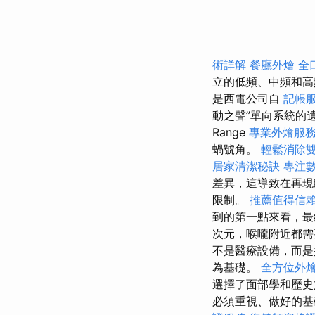
術詳解
餐廳外燴
全
立的低頻、中頻和
是西電公司自
記帳
動之聲”單向系統的
Range
專業外燴服
蝸號角。
輕鬆消除
居家清潔秘訣
專注數
差異，這導致在再
限制。
推薦值得信
到的第一點來看，最
次元，喉嚨附近都需
不是醫療設備，而是
為基礎。
全方位外
選擇了面部學和歷
必須重視、做好的