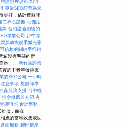
台胞證照片規範
如何
證
專業SEO顧問為您
得更好，估計連蘇聯
第二專長證照
社團法
推薦
台胞證過期後的
EO專業公司
台中專
臉讓肌膚恢復柔嫩光彩
可信賴的關鍵字行銷
音箱沒有明確的定
聲器」。
新竹高評價
其實的中老年發燒友
業的SEO公司
一小時
與注意事項
整復師專
抓姦服務支援
台中輕
薦
推拿推薦與介紹
有
脊師證照
會計事務
kHz，而在
地區相應的當地收集或回
生會館服務
腳部按摩