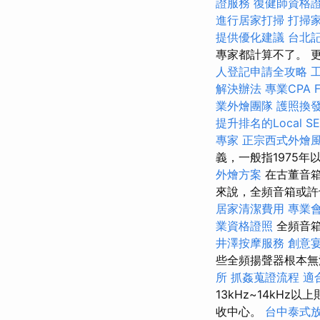
證服務
復健師資格
進行居家打掃
打掃
提供優化建議
台北
專家都計算不了。 
人登記申請全攻略
解決辦法
專業CPA 
業外燴團隊
護照換
提升排名的Local S
專家
正宗西式外燴
義，一般指1975年
外燴方案
在古董音箱
來說，全頻音箱或
居家清潔費用
專業
業資格證照
全頻音
井澤按摩服務
創意
些全頻揚聲器根本無
所
抓姦蒐證流程
適
13kHz~14kH
收中心。
台中泰式