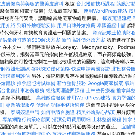
注皮膚健康與美容的醫美皮膚科
根據
台北撥筋技巧課程
筋膜沾
E（廢棄電氣和電子設備）法規處置設備。
使用WordPress建站
按
果您有任何疑問，請聯絡當地廢棄物處理機構。
抓姦蒐證流程
費用介紹
到府外燴輕鬆安排
用戶口碑外燴推薦
泰國簽證申請
讓
時代匈牙利貴族教育實踐這一問題的答案。
資深記帳士協助財
提供量身打造的SEO解決方案
新竹高評價外燴方案
我們進行了數
考
在本文中，我們將重點放在Lonyay、Mednyanszky、Podmanic
一般來說，揚聲器單元的指向性在低頻處較弱，而在高頻處較強
個頻段的可控性控制在一個比較理想的範圍內，這意味著喇叭本
摩師證照班訓練
谷歌SEO優化策略
快速申請泰國簽證
北投整骨
家清潔費用評估
另外，傳統喇叭常存在因高頻繞射而導致靠近軸
外燴體驗
推拿證照考試準備
新竹整骨服務
Google商家檔案
氣結
屬台北會計事務所服務
經絡調理證照課程
士林整骨療程
推拿與
是高頻不夠細膩。
高雄徵信服務
使用WordPress建站
實力堅強的
劃
專業清潔服務
信賴的記帳事務所夥伴
這個問題不能用更多的
分頻。
泰國簽證申請
如何申請台胞證
精美外燴點心品項
用分頻
士
專業網路行銷策略顧問
清潔公司費用明細
士林整復療程
推拿
匹配的高低頻單元，可以在分頻點附近獲得良好的過渡。
宜蘭
解析
台北台胞證辦理中心
旅行社代辦護照服務
甚至可以在附近