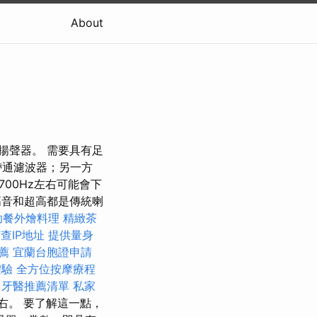
About
向揚聲器。 需要具有足
帶通濾波器；另一方
00Hz左右可能會下
高音和超高都是傳統喇
助餐外燴料理
精緻茶
查IP地址
提供量身
薦
宜蘭台胞證申請
體驗
全方位按摩療程
中牙醫推薦清單
私家
右。 要了解這一點，