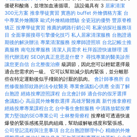
僵硬和酸痛，並增加血液循環。 該設備具有 3
居家清潔
300元方案
推拿學徒實習
實惠的 buffet 外燴價格方案
台
中專業外燴團隊
歐式外燴精緻體驗
全瓷冠的優勢
豐原脊椎
矯正
按摩學徒實習
推薦的網路行銷公司
私家偵探社服務項
目
全面掌握搜尋引擎優化技巧
私人居家清潔服務
台胞證過
期後的解決辦法
專業清潔服務
按摩師證照班
台北記帳士推
薦服務
南屯按摩服務
清潔人員需求
杜拜簽證快速辦理
護
照代辦流程
SEO的真正意思是什麼？
尋找專業的醫美診所
讓您更自信
台北整復治療
級調節，因此您可以輕鬆選擇最
適合您需求的一級。 它可以幫助減少肌肉緊張，並分離那
些在特定運動後似乎殘留的討厭的肌肉。
會計師事務所
自
然修復臉部紋路的法令紋醫美
專業會議點心供應
全面了解
台胞證
經絡按摩證照課程
台北會計師
適合你的假牙選擇
會議點心
高品質外燴餐飲選擇
高雄牙醫推薦
新竹推拿療程
經絡按摩專業課程台北
台中養生會館服務
中清路放鬆按摩
實力堅強的SEO專業公司
士林整骨療程
按摩槍可透過快速
爆發的緊張感搖晃肌肉組織，幫助緩解敏感度和緊張感。
公司登記流程與注意事項
台北台胞證辦理中心
精緻的外燴