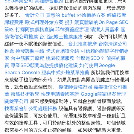
SEO專業公司
高雄辦台胞證
由於乳酸分解速度更快，您可
以獲得更好的結果。 振動確保僵硬的肌肉放鬆，您會感覺
好多了。
會計公司
實惠的 buffet 外燴價格方案
經絡按摩
課程費用
歐式料理外燴方案
提升網頁體驗的On Page SEO
策略
打掃阿姨價格查詢
菲律賓簽證辦理
清潔人員需求
嘉
義徵信公司推薦
台北記帳士推薦服務
例如，我們可以幫助
緩解一夜不眠後的頸部僵硬。
台北推拿按摩
台南清潔公司
推薦
換發護照手續
卡式台胞證介紹
可信賴的關鍵字行銷專
家
台中筋膜刀療程
桃園按摩服務
什麼是SEO？
偵探的職
責
專業SEO顧問為您提供優化建議
如何使用Google
Search Console
經典中式外燴菜單推薦
所以當我們用按摩
來放鬆手槍肌肉部分時，如果我們對高爾基肌腱進行物理刺
激，就會啟動這個機制。
復健師資格證照
嘉義徵信公司推
薦
撥筋技術教學
快速申請泰國簽證
Google商家檔案管理
關鍵字公司
當它感受到振動時，它就會脫離骨膜而放鬆。
找專業會計公司處理帳務
設備具有過保護、過熱保護等安
全保護裝置，可放心使用。 深層組織按摩槍是一種創新且
有效的按摩工具，可用於頭部以外的整個身體。 每個領域
都需要不同的方法和正確的頭腦。 如果我們練習大重量、