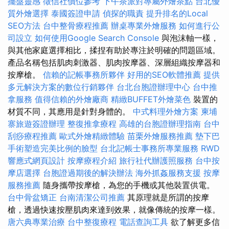
擺盤靈感
徵信社價位參考
下午茶派對專屬外燴茶點
台北優
質外燴選擇
泰國簽證申請
偵探的職責
提升排名的Local
SEO方法
台中整骨療程推薦
辦桌專業外燴服務
如何進行公
司設立
如何使用Google Search Console
與泡沫軸一樣，
與其他家庭選擇相比，揉捏有助於專注於明確的問題區域。
產品名稱包括肌肉刺激器、肌肉按摩器、深層組織按摩器和
按摩槍。
信賴的記帳事務所夥伴
好用的SEO軟體推薦
提供
多元解決方案的數位行銷夥伴
台北台胞證辦理中心
台中推
拿服務
值得信賴的外燴廠商
精緻BUFFET外燴菜色
裝置的
材質不同，其應用是針對身體的。
中式料理外燴方案
柬埔
寨旅遊簽證辦理
整復推拿療程
高雄的台胞證辦理指南
台中
刮痧療程推薦
歐式外燴精緻體驗
苗栗外燴服務推薦
墊下巴
手術塑造完美比例的臉型
台北記帳士事務所專業服務
RWD
響應式網頁設計
按摩療程介紹
旅行社代辦護照服務
台中按
摩店選擇
台胞證過期後的解決辦法
海外抓姦服務支援
按摩
服務推薦
隨身攜帶按摩槍，為您的手機或其他裝置供電。
台中骨盆矯正
台南清潔公司推薦
其原理就是所謂的按摩
槍，透過快速按壓肌肉來達到效果，就像傳統的按摩一樣。
唐六典專業治療
台中整復療程
電話查詢工具
欲了解更多信