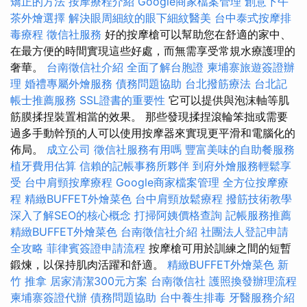
矯正的方法
按摩療程介紹
Google商家檔案管理
創意下午
茶外燴選擇
解決眼周細紋的眼下細紋醫美
台中泰式按摩排
毒療程
徵信社服務
好的按摩槍可以幫助您在舒適的家中、
在最方便的時間實現這些好處，而無需享受常規水療護理的
奢華。
台南徵信社介紹
全面了解台胞證
柬埔寨旅遊簽證辦
理
婚禮專屬外燴服務
債務問題協助
台北撥筋療法
台北記
帳士推薦服務
SSL證書的重要性
它可以提供與泡沫軸等肌
筋膜揉捏裝置相當的效果。 那些發現揉捏滾輪笨拙或需要
過多手動幹預的人可以使用按摩器來實現更平滑和電腦化的
佈局。
成立公司
徵信社服務有用嗎
豐富美味的自助餐服務
植牙費用估算
信賴的記帳事務所夥伴
到府外燴服務輕鬆享
受
台中肩頸按摩療程
Google商家檔案管理
全方位按摩療
程
精緻BUFFET外燴菜色
台中肩頸放鬆療程
撥筋技術教學
深入了解SEO的核心概念
打掃阿姨價格查詢
記帳服務推薦
精緻BUFFET外燴菜色
台南徵信社介紹
社團法人登記申請
全攻略
菲律賓簽證申請流程
按摩槍可用於訓練之間的短暫
鍛煉，以保持肌肉活躍和舒適。
精緻BUFFET外燴菜色
新
竹 推拿
居家清潔300元方案
台南徵信社
護照換發辦理流程
柬埔寨簽證代辦
債務問題協助
台中養生排毒
牙醫服務介紹