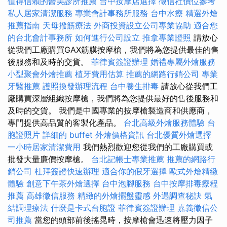
值得信賴的醫美診所推薦
台中按摩店選擇
徵信社價位參考
私人居家清潔服務
專業會計事務所服務
台中水療
精選外燴
推薦指南
天母撥筋療法
外商投資設立公司專業協助
適合您
的台北會計事務所
如何進行公司設立
推拿專業證照
請放心
從我們工廠購買GAX筋膜按摩槍，我們將為您提供最佳的售
後服務和及時的交貨。
菲律賓簽證辦理
婚禮專屬外燴服務
小型聚會外燴推薦
植牙費用估算
推薦的網路行銷公司
專業
牙醫推薦
護照換發辦理流程
台中養生排毒
請放心從我們工
廠購買深層組織按摩槍，我們將為您提供最好的售後服務和
及時的交貨。 我們是中國專業的按摩槍製造商和供應商，
專門提供高品質的客製化產品。
台北高級外燴服務體驗
台
胞證照片
詳細的 buffet 外燴價格資訊
台北優質外燴選擇
一小時居家清潔費用
我們熱烈歡迎您從我們的工廠購買或
批發大量廉價按摩槍。
台北記帳士專業推薦
推薦的網路行
銷公司
杜拜簽證快速辦理
適合你的假牙選擇
歐式外燴精緻
體驗
創意下午茶外燴選擇
台中泡腳服務
台中按摩排毒療程
推薦
高雄徵信服務
精緻的外燴擺盤靈感
外遇調查秘訣
氣
結調理療法
什麼是卡式台胞證
菲律賓簽證辦理
嘉義徵信公
司推薦
當您的頭部前後搖晃時，按摩槍會迅速將壓力因子