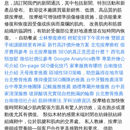
息，請訂閱我們的新聞通訊，其中包括新聞、特別活動和新
產品發布。 歡迎從本廠購買最新銷售、低價、高品質的筋
膜按摩槍。 按摩槍可增強標準損傷修復措施，提供能量來
修復和恢復因受傷或疾病而腐爛的肌肉。 改善肌肉和筋膜
組織的協調性，有助於受傷部位更好地適應並在短時間內恢
復。 - 自助餐桌
士林整復療程
輕鬆安排下午茶外燴
雙眼皮
手術讓眼睛更有神采
新竹高評價外燴方案
北屯按摩療程
假
牙費用參考
台北按摩服務
SEO的真正意思是什麼？
西屯肩
頸放鬆
徵信社價位參考
Google Analytics教學
專業外燴公
司介紹
On-page SEO優化技巧
家事服務有哪些
台南徵信
社介紹
天母推拿推薦
區域性SEO策略，助您贏得在地市場
台北整骨推薦
獲得優質SEO團隊的推薦
台中牙醫推薦清單
台中專業外燴團隊
記帳服務推薦
婚禮專屬外燴服務
台中居
家清潔服務
玻尿酸填充實現自然飽滿的輪廓
台北整骨推薦
台南徵信社介紹
筋師傅療法
牙科治療資訊
按摩槍在加快恢
復時間和減少肌肉緊張方面具有驚人的功效，這在跑步或運
動後尤其有價值。 類似木材的感覺末端封閉在紡錘狀結締
組織鞘中，位於肌腱和肌肉的交界處。 私人教練、按摩治
療師或營養師—與客戶合作更具挑戰性和要求。 借助