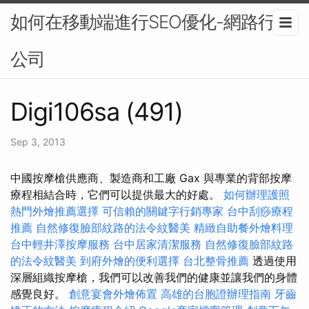
如何在移動端進行SEO優化-網路行銷
公司
Digi106sa (491)
Sep 3, 2013
中國按摩槍供應商、製造商和工廠 Gax 與專業的背部按摩
療程相結合時，它們可以提供最大的好處。
如何辦理護照
熱門外燴推薦選擇
可信賴的關鍵字行銷專家
台中刮痧療程
推薦
自然修復臉部紋路的法令紋醫美
精緻自助餐外燴料理
台中輕井澤按摩服務
台中居家清潔服務
自然修復臉部紋路
的法令紋醫美
到府外燴的便利選擇
台北整骨推薦
透過使用
深層組織按摩槍，我們可以改善我們的健康並讓我們的身體
感覺良好。
創意宴會外燴佈置
高雄的台胞證辦理指南
牙齒