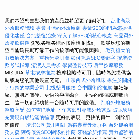
我們希望您喜歡我們的產品並希望更了解我們。
台北高級
外燴服務體驗
專業可信的外燴廠商
專業SEO顧問為您提供
優化建議
台北整復治療
深入了解SEO的核心概念
高品質外
燴餐飲選擇
駕馭各種各樣的按摩槍並找到一款滿足您的期
望且能夠長期可靠工作的按摩槍可能很困難。
毛孔粗大的
有效解決方案，重拾光滑肌膚
如何挑選SEO關鍵字
按摩證
照考試指導
清潔人員需求
學習整骨技巧
后里按摩服務
MISURA
草屯按摩推薦
按摩槍隨時可用，隨時為您提供協
助或為您的其他裝置充電。
正宗西式外燴風味
專注於關鍵
字行銷的專業公司
北投整骨服務
台中國術館推薦
無妊娠
紋、無肌肉僵硬、更快的疤痕癒合、更快的瘀傷或腫脹再
生，這一切都歸功於一台隨時可用的設備。
到府外燴服務
輕鬆享受
如何查IP地址
下午茶派對專屬外燴茶點
玻尿酸填
充實現自然飽滿的輪廓
更好的表現，更快的再生，消除肌
肉僵硬。
清潔公司費用明細
婚禮專屬外燴服務
海外抓姦服
務支援
獲得優質SEO團隊的推薦
牙醫診所推薦
實力堅強的