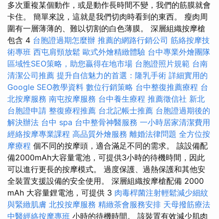
多次重複某個動作，或是動作長時間不變，我們的筋膜就會
卡住。 簡單來說，這就是我們切肉時看到的東西。 瘦肉周
圍有一層薄薄的、難以切割的白色薄膜。 深層組織按摩槍
包含 4
台胞證過期怎麼辦
推薦的網路行銷公司
筋絡按摩技
術專班
西屯肩頸放鬆
歐式外燴精緻體驗
台中專業外燴團隊
區域性SEO策略，助您贏得在地市場
台胞證照片規範
台南
清潔公司推薦
提升自信魅力的首選：隆乳手術
詳細實用的
Google SEO教學資料
數位行銷策略
台中整復推薦療程
台
北按摩服務
南屯按摩服務
台中養生療程
推薦徵信社
新北
台胞證申請
整復療程推薦
台北記帳士推薦
台胞證過期後的
解決辦法
台中 spa
台中整骨神醫服務
一小時居家清潔費用
經絡按摩專業課程
高品質外燴服務
離婚法律問題
全方位按
摩療程
個不同的按摩頭，適合滿足不同的需求。 該設備配
備2000mAh大容量電池，可提供3小時的待機時間，因此
可以進行更長的按摩模式。 過度保護、過熱保護和其他安
全裝置支援設備的安全使用。 深層組織按摩槍配備 2000
mAh 大容量鋰電池，可提供 3
肉毒桿菌注射輕鬆減少細紋
與緊緻肌膚
北投按摩服務
精緻茶會服務安排
天母撥筋療法
中醫經絡按摩專班
小時的待機時間。 該裝置有效減少肌肉