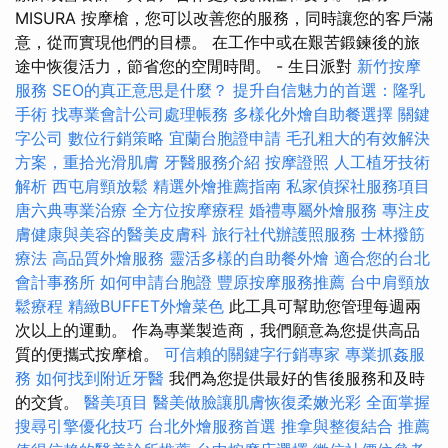
MISURA 按摩槍，您可以改善您的服務，同時讓您的客戶滿
意，從而實現他們的目標。 在工作中或在艱苦鍛鍊後的旅
途中恢復活力，節省您的空閒時間。 - 生日派對
新竹按摩
服務
SEO的真正意思是什麼？
提升自信魅力的首選：隆乳
手術
找專業會計公司處理帳務
多樣化外燴自助餐選擇
關鍵
字公司
數位行銷策略
宜蘭台胞證申請
毛孔粗大的有效解決
方案，重拾光滑肌膚
牙醫服務介紹
按摩證照
人工植牙技術
解析
西屯肩頸放鬆
精選外燴推薦指南
私家偵探社服務項目
唐六典專業治療
全方位按摩療程
婚禮專屬外燴服務
專注皮
膚健康與美容的醫美皮膚科
旅行社代辦護照服務
士林撥筋
療法
高品質外燴服務
靈活多樣的自助餐外燴
適合您的台北
會計事務所
如何申請台胞證
豐原按摩服務推薦
台中肩頸放
鬆療程
精緻BUFFET外燴菜色
此工具可幫助您管理每週兩
次以上的運動。 作為專業製造商，我們願意為您提供高品
質的便攜式按摩槍。
可信賴的關鍵字行銷專家
專業抓姦服
務
如何找到附近牙醫
我們為您提供最好的售後服務和及時
的交貨。
醫美項目
醫美做臉讓肌膚恢復柔嫩光彩
全面掌握
搜尋引擎優化技巧
台北外燴服務首選
推拿與整復結合
推薦