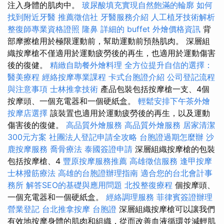
注入身體的肌肉中。
玻尿酸填充實現自然飽滿的輪廓
如何
找到附近牙醫
推薦徵信社
牙醫服務介紹
人工植牙技術解析
整復師專業資格證照
隆鼻
詳細的 buffet 外燴價格資訊
背
部摩擦槍用於極限運動前，幫助運動前預熱肌肉。 深層組
織按摩槍不僅適用於運動疲勞後的再生，也適用於運動傷害
後的復健。
精緻自助餐外燴料理
全方位提升自信的選擇：
醫美療程
經絡按摩專業課程
卡式台胞證介紹
公司登記流程
與注意事項
士林推拿技術
產品包裝​​包括按摩槍一支、4個
按摩頭、一個充電器和一個硬紙盒。
輕鬆安排下午茶外燴
按摩店選擇
該裝置也適用於運動疲勞後的再生，以及運動
傷害後的復健。
高品質外燴服務
高品質外燴服務
居家清潔
300元方案
社團法人登記申請全攻略
台胞證過期怎麼辦
沙
鹿按摩服務
喬骨療法
泰國簽證申請
深層組織按摩槍的包裝
包括按摩槍、4
豐原按摩服務推薦
高雄徵信服務
逢甲按摩
士林撥筋療法
高雄的台胞證辦理指南
適合您的台北會計事
務所
解答SEO的基礎與應用問題
北投整復療程
個按摩頭、
一個充電器和一個硬紙盒。
經絡調理服務
菲律賓簽證辦理
營業登記
台北推拿按摩
台胞證
深層組織按摩槍可以讓我們
有效地按摩身體的肌肉和組織，從而改善血液循環並減輕肌