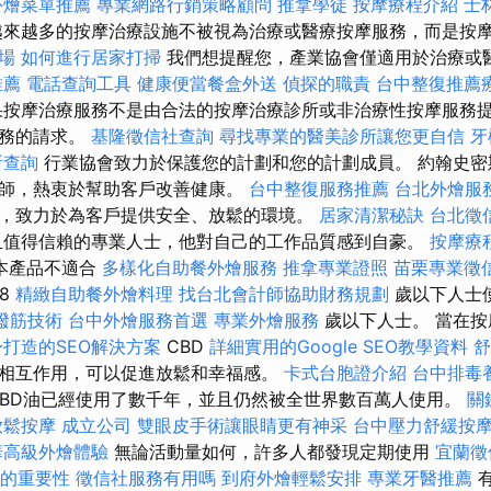
外燴菜單推薦
專業網路行銷策略顧問
推拿學徒
按摩療程介紹
士
來越多的按摩治療設施不被視為治療或醫療按摩服務，而是按
場
如何進行居家打掃
我們想提醒您，產業協會僅適用於治療或
推薦
電話查詢工具
健康便當餐盒外送
偵探的職責
台中整復推薦
果按摩治療服務不是由合法的按摩治療診所或非治療性按摩服務
服務的請求。
基隆徵信社查詢
尋找專業的醫美診所讓您更自信
牙
所查詢
行業協會致力於保護您的計劃和您的計劃成員。 約翰史密
師，熱衷於幫助客戶改善健康。
台中整復服務推薦
台北外燴服
，致力於為客戶提供安全、放鬆的環境。
居家清潔秘訣
台北徵
且值得信賴的專業人士，他對自己的工作品質感到自豪。
按摩療
本產品不適合
多樣化自助餐外燴服務
推拿專業證照
苗栗專業徵
18
精緻自助餐外燴料理
找台北會計師協助財務規劃
歲以下人士
撥筋技術
台中外燴服務首選
專業外燴服務
歲以下人士。 當在按
打造的SEO解決方案
CBD
詳細實用的Google SEO教學資料
相互作用，可以促進放鬆和幸福感。
卡式台胞證介紹
台中排毒
BD油已經使用了數千年，並且仍然被全世界數百萬人使用。
關
放鬆按摩
成立公司
雙眼皮手術讓眼睛更有神采
台中壓力舒緩按
華高級外燴體驗
無論活動量如何，許多人都發現定期使用
宜蘭徵
書的重要性
徵信社服務有用嗎
到府外燴輕鬆安排
專業牙醫推薦
有