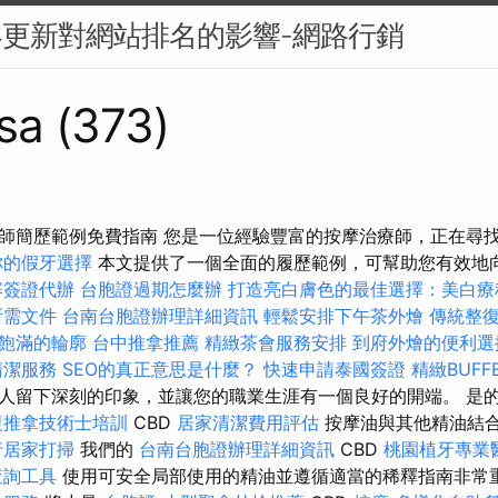
容更新對網站排名的影響-網路行銷
sa (373)
師簡歷範例免費指南 您是一位經驗豐富的按摩治療師，正在尋
你的假牙選擇
本文提供了一個全面的履歷範例，可幫助您有效地
寨簽證代辦
台胞證過期怎麼辦
打造亮白膚色的最佳選擇：美白療
所需文件
台南台胞證辦理詳細資訊
輕鬆安排下午茶外燴
傳統整
飽滿的輪廓
台中推拿推薦
精緻茶會服務安排
到府外燴的便利
清潔服務
SEO的真正意思是什麼？
快速申請泰國簽證
精緻BUF
人留下深刻的印象，並讓您的職業生涯有一個良好的開端。 是
復推拿技術士培訓
CBD
居家清潔費用評估
按摩油與其他精油結
行居家打掃
我們的
台南台胞證辦理詳細資訊
CBD
桃園植牙專業
查詢工具
使用可安全局部使用的精油並遵循適當的稀釋指南非常