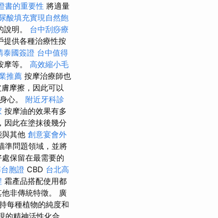
L證書的重要性
將適量
尿酸填充實現自然飽
的說明。
台中刮痧療
戶提供各種治療性按
請泰國簽證
台中值得
按摩等。
高效縮小毛
業推薦
按摩治療師也
皮膚摩擦，因此可以
的身心。
附近牙科診
家
按摩油的效果有多
，因此在塗抹後幾分
能與其他
創意宴會外
瞄準問題領域，並將
好處保留在最需要的
解台胞證
CBD
台北高
程
霜產品搭配使用都
其他非傳統特徵。 廣
保持每種植物的純度和
發現的精神活性化合