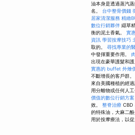
油本身是透過蒸汽蒸
名。
台中整骨價錢
居家清潔服務
精緻B
數位行銷夥伴
纈草精
衡的泥土香氣。
實惠
資訊
學習按摩技巧
取的。
尋找專業的
中發揮重要作用。
出現在豪華護髮和護
實惠的 buffet 外
不斷增長的客戶群
來自美國種植的經
用分離物或任何人
價值的數位行銷方案
效。
整脊治療
CBD
的特殊油，大麻二酚
用於按摩療法，以