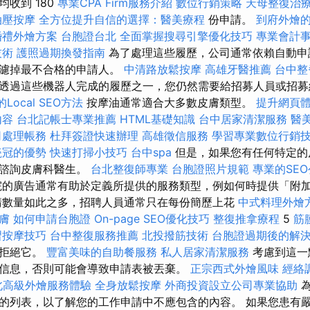
收到 180
專業CPA Firm服務介紹
數位行銷策略
天母整復治
油壓按摩
全方位提升自信的選擇：醫美療程
份申請。
到府外燴
婚禮外燴方案
台胞證台北
全面掌握搜尋引擎優化技巧
專業會計
技術
護照過期換發指南
為了處理這些履歷，公司通常依賴自動申
過濾掉最不合格的申請人。
中清路放鬆按摩
高雄牙醫推薦
台中整
透過這些機器人完成的履歷之一，您仍然需要給招募人員或招募
Local SEO方法
按摩油通常適合大多數皮膚類型。
提升網頁體驗
內容
台北記帳士專業推薦
HTML基礎知識
台中居家清潔服務
醫
司處理帳務
杜拜簽證快速辦理
高雄徵信服務
學習專業數位行銷
瓷冠的優勢
快速打掃小技巧
台中spa
但是，如果您有任何特定的
或諮詢皮膚科醫生。
台北整復師專業
台胞證照片規範
專業的SE
的廣告通常有助於定義所提供的服務類型，例如何時提供「附
請數量如此之多，招聘人員通常只在每份簡歷上花
中式料理外燴
膚
如何申請台胞證
On-page SEO優化技巧
整復推拿療程
5
筋
習按摩技巧
台中整復服務推薦
北投撥筋技術
台胞證過期後的解
否拒絕它。
豐富美味的自助餐服務
私人居家清潔服務
考慮到這一
信息，否則可能會導致申請表被丟棄。
正宗西式外燴風味
經絡
北高級外燴服務體驗
全身放鬆按摩
外商投資設立公司專業協助
為
的列表，以了解您的工作申請中不應包含的內容。 如果您患有