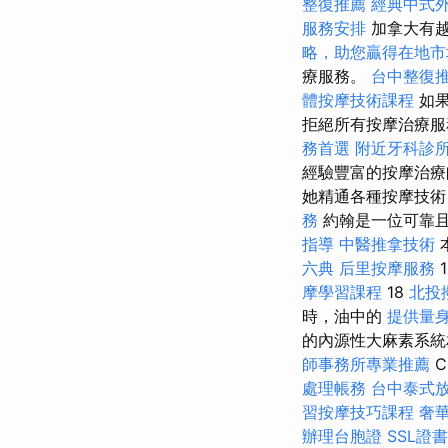
整復推薦
經典中式
服務安排
加拿大有越
略，助您贏得在地市
療服務。
台中整復
體按摩技術課程
如
拒絕所有按摩治療
務首選
附近牙科診
經驗豐富的按摩治療
她精通各種按摩技術
務
約翰是一位可靠
指導
中醫推拿技術
六典
后里按摩服務
摩學習課程
18
北投
時，油中的
提供量身
的內源性大麻素系統
師事務所專業推薦
C
處理帳務
台中泰式
習按摩技巧課程
奢
辦理台胞證
SSL證