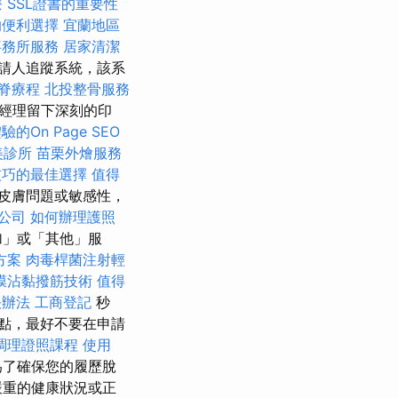
療
SSL證書的重要性
的便利選擇
宜蘭地區
事務所服務
居家清潔
請人追蹤系統，該系
脊療程
北投整骨服務
經理留下深刻的印
的On Page SEO
美診所
苗栗外燴服務
技巧的最佳選擇
值得
皮膚問題或敏感性，
O公司
如何辦理護照
加」或「其他」服
方案
肉毒桿菌注射輕
膜沾黏撥筋技術
值得
決辦法
工商登記
秒
點，最好不要在申請
調理證照課程
使用
了確保您的履歷脫
嚴重的健康狀況或正