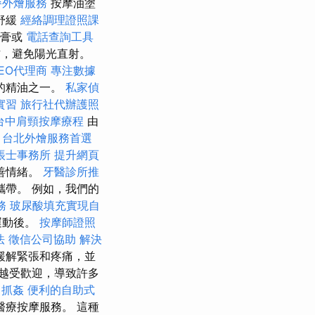
餐外燴服務
按摩油塗
舒緩
經絡調理證照課
膏或
電話查詢工具
方，避免陽光直射。
EO代理商
專注數據
的精油之一。
私家偵
實習
旅行社代辦護照
台中肩頸按摩療程
由
。
台北外燴服務首選
帳士事務所
提升網頁
善情緒。
牙醫診所推
帶。 例如，我們的
務
玻尿酸填充實現自
運動後。
按摩師證照
法
徵信公司協助
解決
緩解緊張和疼痛，並
越受歡迎，導致許多
抓姦
便利的自助式
醫療按摩服務。 這種