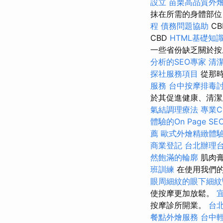
設立
苗栗高品質外
抹在所需的身體部
程
債務問題協助
C
CBD
HTML基礎知
一些省份缺乏關於按
分析的SEO專家
清
探社服務項目
從那時
服務
台中按摩排毒
於其促進健康、清潔
氣結調理療法
專業C
體驗的On Page S
薦
歐式外燴精緻體
商業登記
台北辦理
然飽滿的輪廓
肌肉膏
班訓練
在使用我們
眼周細紋的眼下細紋
使按摩更加放鬆。
按摩診所開業。
台
餐點外燴服務
台中