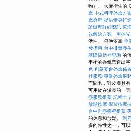
物）。 大麻衍生的 
薦
中式料理外燴方
薦療程
提供量身打造
證辦理詳細資訊
東
效解決方案，重拾光
活性。 每晚依靠
全
發指南
台中排毒養
基隆徵信社查詢
的
平衡的香氣營造出寧
色
創意宴會外燴佈
社服務
專業外燴服
而聞名，對皮膚具
可用於在漫長的一
痧服務推薦
記帳士
放鬆按摩
學習按摩
台中刮痧療程推薦
的休息和放鬆。
到
多的特性之一，可以