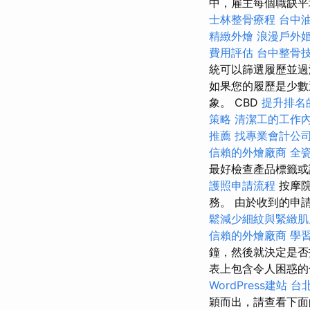
中，雇主每個職缺平均
士林整骨療程
台中
精緻外燴
浪漫戶外
費用評估
台中整骨
統可以篩選履歷並
如果您的履歷是少數
象。 CBD
提升排名的
策略
清潔工的工作
推薦
找專業會計公
信賴的外燴廠商
全
最好檢查產品標籤
護照申請流程
按摩院
務。 由於收到的申
鬆減少細紋與緊緻肌
信賴的外燴廠商
學
鐘，然後就決定是
表上包含令人困惑的
WordPress建站
台
穎而出，請查看下面