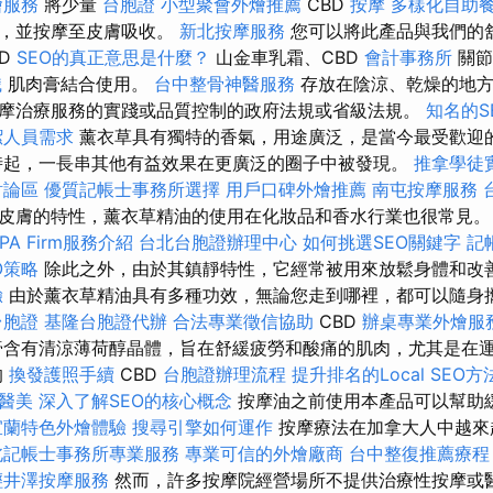
燴服務
將少量
台胞證
小型聚會外燴推薦
CBD
按摩
多樣化自助
位，並按摩至皮膚吸收。
新北按摩服務
您可以將此產品與我們的
BD
SEO的真正意思是什麼？
山金車乳霜、CBD
會計事務所
關節
識
肌肉膏結合使用。
台中整骨神醫服務
存放在陰涼、乾燥的地
摩治療服務的實踐或品質控制的政府法規或省級法規。
知名的S
潔人員需求
薰衣草具有獨特的香氣，用途廣泛，是當今最受歡迎
起，一長串其他有益效果在更廣泛的圈子中被發現。
推拿學徒
討論區
優質記帳士事務所選擇
用戶口碑外燴推薦
南屯按摩服務
皮膚的特性，薰衣草精油的使用在化妝品和香水行業也很常見
PA Firm服務介紹
台北台胞證辦理中心
如何挑選SEO關鍵字
記
EO策略
除此之外，由於其鎮靜特性，它經常被用來放鬆身體和改
驗
由於薰衣草精油具有多種功效，無論您走到哪裡，都可以隨身攜
台胞證
基隆台胞證代辦
合法專業徵信協助
CBD
辦桌專業外燴服
含有清涼薄荷醇晶體，旨在舒緩疲勞和酸痛的肌肉，尤其是在
的
換發護照手續
CBD
台胞證辦理流程
提升排名的Local SEO方
醫美
深入了解SEO的核心概念
按摩油之前使用本產品可以幫助
宜蘭特色外燴體驗
搜尋引擎如何運作
按摩療法在加拿大人中越來
北記帳士事務所專業服務
專業可信的外燴廠商
台中整復推薦療程
輕井澤按摩服務
然而，許多按摩院經營場所不提供治療性按摩或