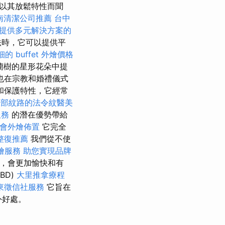
以其放鬆特性而聞
南清潔公司推薦
台中
提供多元解決方案的
法時，它可以提供平
細的 buffet 外燴價格
蘭樹的星形花朵中提
也在宗教和婚禮儀式
和保護特性，它經常
臉部紋路的法令紋醫美
服務
的潛在優勢帶給
會外燴佈置
它完全
整復推薦
我們從不使
燴服務
助您實現品牌
，會更加愉快和有
BD)
大里推拿療程
東徵信社服務
它旨在
外好處。