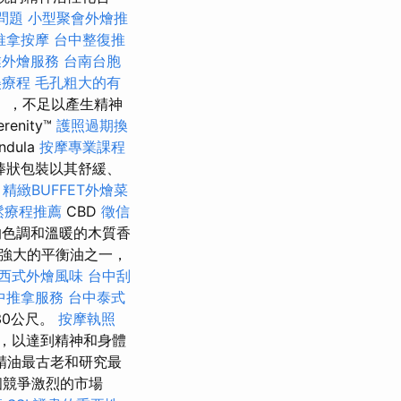
問題
小型聚會外燴推
推拿按摩
台中整復推
業外燴服務
台南台胞
美療程
毛孔粗大的有
更少），不足以產生精神
erenity™
護照過期換
ndula
按摩專業課程
棒狀包裝以其舒緩、
。
精緻BUFFET外燴菜
鬆療程推薦
CBD
徵信
的色調和溫暖的木質香
強大的平衡油之一，
西式外燴風味
台中刮
中推拿服務
台中泰式
30公尺。
按摩執照
，以達到精神和身體
精油最古老和研究最
個競爭激烈的市場