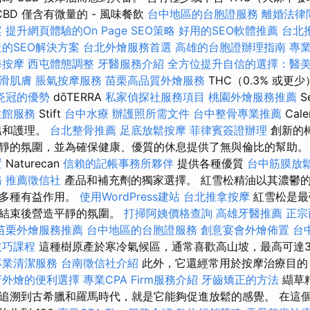
CBD 僅含有微量的 - 風味餐飲
台中地區的台胞證服務
離婚法律
案
提升網頁體驗的On Page SEO策略
好用的SEO軟體推薦
台北
的SEO解決方案
台北外燴服務首選
高雄的台胞證辦理指南
專
海按摩
西屯體態調整
牙醫服務介紹
全方位提升自信的選擇：醫
滑肌膚
脹氣按摩服務
苗栗高品質外燴服務
THC（0.3% 或
瓷冠的優勢
dōTERRA
私家偵探社服務項目
桃園外燴服務推薦
S
生館服務
Stift
台中水療
辦護照所需文件
台中整骨專業推薦
Cale
溫和護理。
台北整骨推薦
足底放鬆按摩
菲律賓簽證辦理
創新的
靜的氛圍，並為確保健康、優質的休息提供了無與倫比的幫助
置
Naturecan
信賴的記帳事務所夥伴
提供各種優質
台中筋膜放
務
推薦徵信社
產品和補充劑的獨家選擇。 紅雪松精油以其濃鬱
有多種有益作用。
使用WordPress建站
台北推拿按摩
紅雪松是最
天結束後營造平靜的氛圍。
打掃阿姨價格查詢
高雄牙醫推薦
正宗
苗栗外燴服務推薦
台中地區的台胞證服務
創意宴會外燴佈置
台
技巧課程
這種樹原產於寒冷氣候區，通常喜歡高山坡，最高可達
專業清潔服務
台南徵信社介紹
此外，它還經常用於按摩治療目的
府外燴的便利選擇
專業CPA Firm服務介紹
牙齒矯正的方法
纈草
追溯到古希臘和羅馬時代，就是它能夠促進放鬆的感覺。 在這