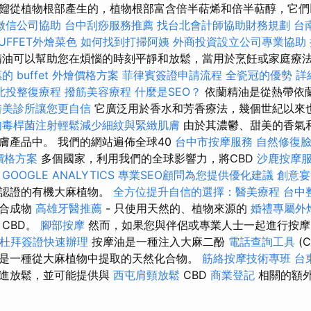
餾從植物根部產生的，植物根部富含倍半萜烯和倍半萜醇，它們
徵信公司協助
台中刮痧服務推薦
找台北會計師協助財務規劃
台
UFFET外燴菜色
如何找到打掃阿姨
外商投資設立公司專業協助
油可以幫助您在煩惱的時刻平靜和放鬆，當用於烹飪或家庭療
的 buffet 外燴價格方案
菲律賓簽證申請流程
全瓷冠的優勢
詳
北投整復療程
撥筋美容療程
什麼是SEO？
依蘭精油是從熱帶依
醫美診所讓您更自信
它廣泛用於香水和芳香療法，幾個世紀以來
肉毒桿菌注射輕鬆減少細紋與緊緻肌膚
由於其濃鬱、甜美的香氣
膚產品中。 我們的網站遍佈全球40
台中市按摩服務
自然修復
燴價格方案
多個國家，利用我們的全球影響力，將CBD
沙鹿按摩
。
GOOGLE ANALYTICS
專業SEO顧問為您提供優化建議
創意宴
過認證的有機大麻植物。
全方位提升自信的選擇：醫美療程
台中
工合成物
高雄牙醫推薦
- 只使用天然的、植物來源的
婚禮專屬外
CBD。
腳部按摩
然而，如果您與伴侶或專業人士一起進行按摩
杜拜簽證快速辦理
按摩油是一種注入大麻二酚
電話查詢工具
(C
是一種從大麻植物中提取的天然化合物。
筋絡按摩技術專班
台
促進放鬆，並可能提供與
西屯肩頸放鬆
CBD
商業登記
相關的額