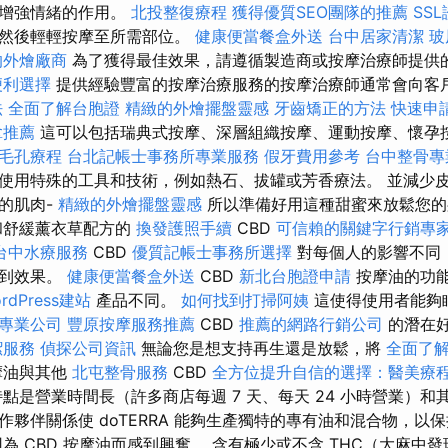
和增強情緒的作用。
北投整復療程
獲得優質SEO團隊的推薦
SS
，然後輕輕按摩至所需部位。
健康便當餐盒外送
台中居家清潔
玻
的外燴廠商
為了獲得最佳效果，請遵循製造商或按摩治療師提供
便利選擇
提供經驗豐富的按摩治療服務的按摩治療師通常會向客
法
全面了解台胞證
精緻的外燴擺盤靈感
牙齒矯正的方法
快速申
拿推薦
這可以包括瑞典式按摩、深層組織按摩、運動按摩、懷孕
毛孔療程
台北記帳士事務所專業服務
假牙費用參考
台中整骨專
使用特殊的工具和技術，例如熱石、拔罐或芳香療法。 並減少
的肌肉-
精緻的外燴擺盤靈感
所以準備好用這種甜蜜來放鬆您
和舒緩薰衣草配方的
換發護照手續
CBD
可信賴的關鍵字行銷專
台中水療服務
CBD
優質記帳士事務所選擇
對每個人的影響不同
受到效果。
健康便當餐盒外送
CBD
新北台胞證申請
按摩油的功
rdPress建站
產品不同。
如何找到打掃阿姨
這使得使用者能夠
專業公司
豐原按摩服務推薦
CBD
推薦的網路行銷公司
的潛在
潔服務
偵探公司資訊
無論您是想支持再生還是放鬆，將
全面了
摩油與其他
北屯整骨服務
CBD
全方位提升自信的選擇：醫美療
點是營業時間長（許多商店每週 7 天、每天 24 小時營業）和
作夥伴關係使 doTERRA 能夠生產獨特的專有油和混合物，以
為 CBD 按摩油而感到興奮。 含有極少或不含 THC（大麻中