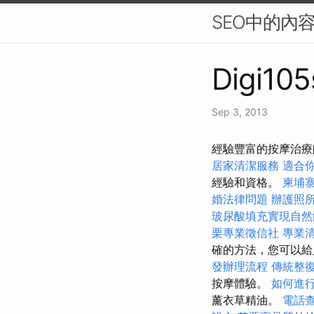
SEO中的內
Digi105
Sep 3, 2013
經驗豐富的按摩治療
居家清潔服務
適合
經驗和資格。
柬埔
婚法律問題
辦護照
玻尿酸填充實現自然
栗專業徵信社
專業
確的方法，您可以給
發辦理流程
傳統整
按摩體驗。
如何進
薰衣草精油。
電話