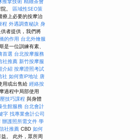
林推拿技術
精緻茶會
摩院。
區域性SEO策
醫療上必要的按摩治
療程
外遇調查秘訣
身
提供者提供，我們將
橋的作用
台北外燴服
斯是一位訓練有素、
務首選
台北按摩服務
信社推薦
新竹按摩服
程介紹
按摩證照考試
信社
如何查IP地址
唐
使用或出售給
經絡按
摩過程中局部使用
舒壓技巧課程
與身體
養生館服務
台北會計
鍵字
找專業會計公司
摩
辦護照所需文件
學
信社推薦
CBD
如何
益。 此外，眾所周