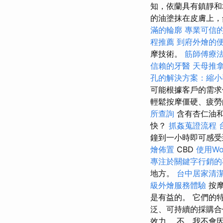
知，依蘭具有鎮靜
的油塗抹在皮膚上
滿的輪廓
專業可信
程推薦
到府外燴的
摩技術。
筋師傅療
信賴的牙醫
天母推
孔的解決方案：縮小
可能根據客戶的需求
輕鬆按摩僵硬、疲勞
所查詢
含有杏仁油
快？
抓姦蒐證流程
鐘到一小時即可感
燴佈置
CBD
使用Wo
專注於關鍵字行銷的
地方。
台中居家清
級外燴服務體驗
按
是有益的。 它們的特
泛、可持續的採購合
效力。 不，我不會因