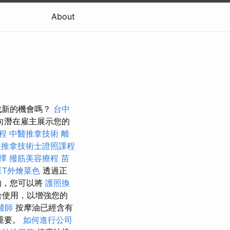
About
找新的機會嗎？
台中
向潛在雇主展示您的
程
中醫推拿技術
離
復推拿技術士證照課程
選擇
撥筋美容療程
苗
FET外燴菜色
透過正
的，您可以將
護照換
合使用，以增強您的
醫師
按摩油已經含有
重要。
如何進行公司